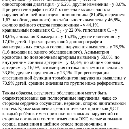
односторонняя дилатация - у 6,2%, другие изменения - у 8,6%.
При рентгенографии и УЗИ отмечена высокая частота
нарушений в шейном отделе позвоночника (81,4%, в среднем
1,63 на обследованного): нестабильность выявлена у 46,8%,
сколиоз шейного отдела позвоночника - у 44,1%,
краниальный подвывих С, С
- у 22.0%, гипоплазия С, - у
2
18,6%, аномалия Киммерли - у 15,3%, другие изменения - у
17,0% детей. При ультразвуковой допплерографии
магистральных сосудов головы нарушения выявлены у 76,9%
(1,6 находки на одного обследованного). Асимметрия
кровотока по позвоночным артериям выявлена у 50,8%, по
внутренним сонным артериям - у 32,3%, по общим сонным
артериям - у 16,9%, асимметрия оттока по яремным венам - у
33,8%, другие нарушения - у 23,1%. При регистрации
агрегационной функции тромбоцитов нарушения выявлены у
73,9% детей, средние значения по группе ниже референтных.
Таким образом, результаты обследования могут быть
охарактеризованы как полиорганные нарушения, чаще со
стороны сердечно-сосудистой, нервной, опорно-двигательной
систем. Кроме комплекса фенотипических признаков ДСТ
каждый ребёнок имел признаки нескольких нарушений со
стороны органов и систем: изменения ЭКГ, малые аномалии
сердца, изменения в шейном отделе позвоночника и