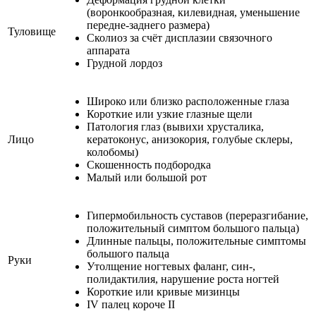
(воронкообразная, килевидная, уменьшение
передне-заднего размера)
Туловище
Сколиоз за счёт дисплазии связочного
аппарата
Грудной лордоз
Широко или близко расположенные глаза
Короткие или узкие глазные щели
Патология глаз (вывихи хрусталика,
Лицо
кератоконус, анизокория, голубые склеры,
колобомы)
Скошенность подбородка
Малый или большой рот
Гипермобильность суставов (переразгибание,
положительный симптом большого пальца)
Длинные пальцы, положительные симптомы
большого пальца
Руки
Утолщение ногтевых фаланг, син-,
полидактилия, нарушение роста ногтей
Короткие или кривые мизинцы
IV палец короче II