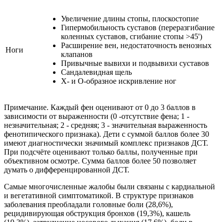
Увеличение длины стопы, плоскостопие
Гипермобильность суставов (переразгибание
коленных суставов, сгибание стопы >45')
Расширение вен, недостаточность венозных
Ноги
клапанов
Привычные вывихи и подвывихи суставов
Сандалевидная щель
Х- и О-образное искривление ног
Примечание. Каждый фен оценивают от 0 до 3 баллов в
зависимости от выраженности (0 -отсутствие фена; 1 -
незначительная; 2 - средняя; 3 - значительная выраженность
фенотипического признака). Дети с суммой баллов более 30
имеют диагностически значимый комплекс признаков ДСТ.
При подсчёте оценивают только баллы, полученные при
объективном осмотре. Сумма баллов более 50 позволяет
думать о дифференцированной ДСТ.
Самые многочисленные жалобы были связаны с кардиальной
и вегетативной симптоматикой. В структуре признаков
заболевания преобладали головные боли (28,6%),
рецидивирующая обструкция бронхов (19,3%), кашель