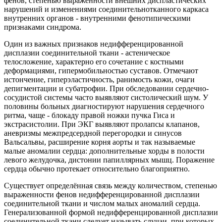
фенов, степенью выраженности внешних диспластических
нарушений и изменениями соединительнотканного каркаса
внутренних органов - внутренними фенотипическими
признаками синдрома.
Один из важных признаков недифференцированной
дисплазии соединительной ткани - астеническое
телосложение, характерно его сочетание с костными
деформациями, гипермобильностью суставов. Отмечают
истончение, гиперэластичность, ранимость кожи, очаги
депигментации и субатрофии. При обследовании сердечно-
сосудистой системы часто выявляют систолический шум. У
половины больных диагностируют нарушения сердечного
ритма, чаще - блокаду правой ножки пучка Гиса и
экстрасистолии. При ЭКГ выявляют пролапсы клапанов,
аневризмы межпредсердной перегородки и синусов
Вальсальвы, расширение корня аорты и так называемые
малые аномалии сердца: дополнительные хорды в полости
левого желудочка, дистонии папиллярных мышц. Поражение
сердца обычно протекает относительно благоприятно.
Существует определённая связь между количеством, степенью
выраженности фенов недифференцированной дисплазии
соединительной ткани и числом малых аномалий сердца.
Генерализованной формой недифференцированной дисплазии
соединительной ткани следует называть случаи, при которых