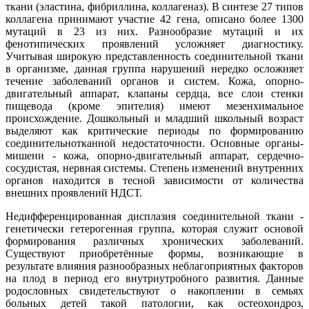
ткани (эластина, фибриллина, коллагеназ). В синтезе 27 типов
коллагена принимают участие 42 гена, описано более 1300
мутаций в 23 из них. Разнообразие мутаций и их
фенотипических проявлений усложняет диагностику.
Учитывая широкую представленность соединительной ткани
в организме, данная группа нарушений нередко осложняет
течение заболеваний органов и систем. Кожа, опорно-
двигательный аппарат, клапаны сердца, все слои стенки
пищевода (кроме эпителия) имеют мезенхимальное
происхождение. Дошкольный и младший школьный возраст
выделяют как критические периоды по формированию
соединительнотканной недостаточности. Основные органы-
мишени - кожа, опорно-двигательный аппарат, сердечно-
сосудистая, нервная системы. Степень изменений внутренних
органов находится в тесной зависимости от количества
внешних проявлений НДСТ.
Недифференцированная дисплазия соединительной ткани -
генетически гетерогенная группа, которая служит основой
формирования различных хронических заболеваний.
Существуют приобретённые формы, возникающие в
результате влияния разнообразных неблагоприятных факторов
на плод в период его внутриутробного развития. Данные
родословных свидетельствуют о накоплении в семьях
больных детей такой патологии, как остеохондроз,