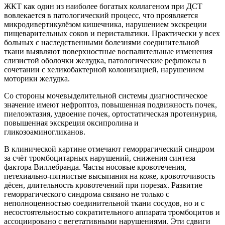
ЖКТ как один из наиболее богатых коллагеном при ДСТ
вовлекается в патологический процесс, что проявляется
микродивертикулёзом кишечника, нарушением экскреции
пищеварительных соков и перистальтики. Практически у всех
больных с наследственными болезнями соединительной
ткани выявляют поверхностные воспалительные изменения
слизистой оболочки желудка, патологические рефлюксы в
сочетании с хеликобактерной колонизацией, нарушением
моторики желудка.
Со стороны мочевыделительной системы диагностическое
значение имеют нефроптоз, повышенная подвижность почек,
пиелоэктазия, удвоение почек, ортостатическая протеинурия,
повышенная экскреция оксипролина и
гликозоаминогликанов.
В клинической картине отмечают геморрагический синдром
за счёт тромбоцитарных нарушений, снижения синтеза
фактора Виллебранда. Часты носовые кровотечения,
петехиально-пятнистые высыпания на коже, кровоточивость
дёсен, длительность кровотечений при порезах. Развитие
геморрагического синдрома связано не только с
неполноценностью соединительной ткани сосудов, но и с
несостоятельностью сократительного аппарата тромбоцитов и
ассоциировано с вегетативными нарушениями. Эти сдвиги