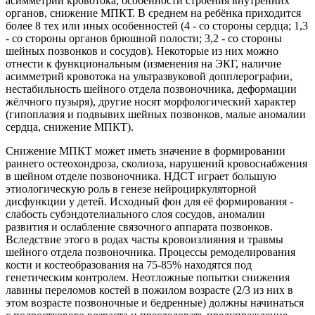
асимметрии кровотока, особенности строения внутренних
органов, снижение МПКТ. В среднем на ребёнка приходится
более 8 тех или иных особенностей (4 - со стороны сердца; 1,3
- со стороны органов брюшной полости; 3,2 - со стороны
шейных позвонков и сосудов). Некоторые из них можно
отнести к функциональным (изменения на ЭКГ, наличие
асимметрий кровотока на ультразвуковой допплерографии,
нестабильность шейного отдела позвоночника, деформации
жёлчного пузыря), другие носят морфологический характер
(гипоплазия и подвывих шейных позвонков, малые аномалии
сердца, снижение МПКТ).
Снижение МПКТ может иметь значение в формировании
раннего остеохондроза, сколиоза, нарушений кровоснабжения
в шейном отделе позвоночника. НДСТ играет большую
этиологическую роль в генезе нейроциркуляторной
дисфункции у детей. Исходный фон для её формирования -
слабость субэндотелиального слоя сосудов, аномалии
развития и ослабление связочного аппарата позвонков.
Вследствие этого в родах часты кровоизлияния и травмы
шейного отдела позвоночника. Процессы ремоделирования
кости и костеобразования на 75-85% находятся под
генетическим контролем. Неотложные попытки снижения
лавины переломов костей в пожилом возрасте (2/3 из них в
этом возрасте позвоночные и бедренные) должны начинаться