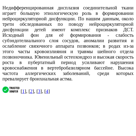
Недифференцированная дисплазия соединительной ткани
играет большую этиологическую роль в формировании
нейроциркуляторной дисфункции. По нашим данным, около
трети обследованных по поводу нейроциркуляторной
дисфункции детей имеют комплекс признаков ДСТ.
Исходный фон для её формирования - слабость
субэндотелиального слоя сосудов, аномалии развития и
ослабление связочного аппарата позвонков; в родах из-за
этого часты кровоизлияния и травмы шейного отдела
позвоночника. Ювенильный остеохондроз и высокая скорость
роста в пубертатный период усиливают нарушения
кровоснабжения в вертебробазилярном бассейне. Высока
частота аллергических заболеваний, среди которых
превалирует бронхиальная астма.
[
1
], [
2
], [
3
], [
4
]