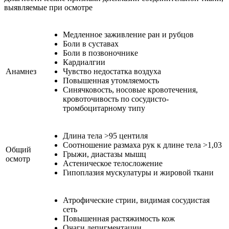
выявляемые при осмотре
Медленное заживление ран и рубцов
Боли в суставах
Боли в позвоночнике
Кардиалгии
Анамнез
Чувство недостатка воздуха
Повышенная утомляемость
Синячковость, носовые кровотечения,
кровоточивость по сосудисто-
тромбоцитарному типу
Длина тела >95 центиля
Соотношение размаха рук к длине тела >1,03
Общий
Грыжи, диастазы мышц
осмотр
Астеническое телосложение
Гипоплазия мускулатуры и жировой ткани
Атрофические стрии, видимая сосудистая
сеть
Повышенная растяжимость кож
Очаги депигментации