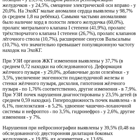
желудочков - у 24,5%, смещение электрической оси вправо - у
20,0%. На ЭхоКГ малые аномалии сердца выявлены у 98,7%
(в среднем 1,8 на ребёнка). Самыми частыми аномалиями
было наличие хорд в полости левого желудочка (60,0%),
пролапс митрального клапана I степени (41,9%), пролапс
трёхстворчатого клапана I степени (26,7%), пролапс клапанов
лёгочного ствола (10,7%), расширение синусов Вальсальвы
(10,7%), что значительно превышает популяционную частоту
находок на ЭхоКГ.
При УЗИ органов ЖКТ изменения выявлены у 37,7% (в
среднем 0,72 находки на обследованного). Деформация
жёлчного пузыря - у 29,0%, добавочные доли селезёнки - у
3,5%, увеличение эхогенности поджелудочной железы и
стенки жёлчного пузыря, дисхолия, гипотония жёлчного
пузыря - по 1,76% соответственно, другие изменения - в 7,9%.
При УЗИ почек нарушения диагностированы у 23,5% детей (в
среднем 0,59 находки). Гиперподвижность почек выявлена - в
6,1%, пиелоэктазия - в 5,2%. удвоение чашечно-лоханочной
системы и нефроптоз - по 3,5%, гидронефроз - у 2,6%, другие
изменения - у 7%.
Нарушения при нейросонографии выявлены у 39,5% (0,48 на
обследованного): двусторонняя дилатация боковых
желудочков - у 19,8%, их асимметрия - у 13,6%,