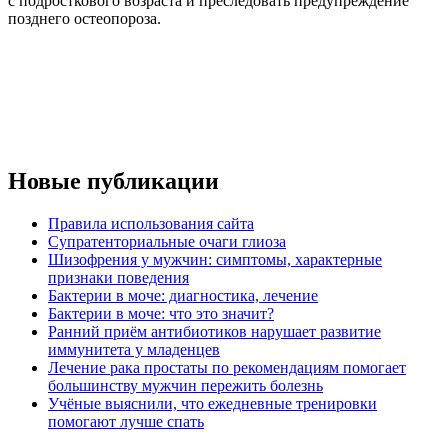
с подросткового возраста и преследовать предупреждение
позднего остеопороза.
Новые публикации
Правила использования сайта
Супратенториальные очаги глиоза
Шизофрения у мужчин: симптомы, характерные
признаки поведения
Бактерии в моче: диагностика, лечение
Бактерии в моче: что это значит?
Ранний приём антибиотиков нарушает развитие
иммунитета у младенцев
Лечение рака простаты по рекомендациям помогает
большинству мужчин пережить болезнь
Учёные выяснили, что ежедневные тренировки
помогают лучше спать