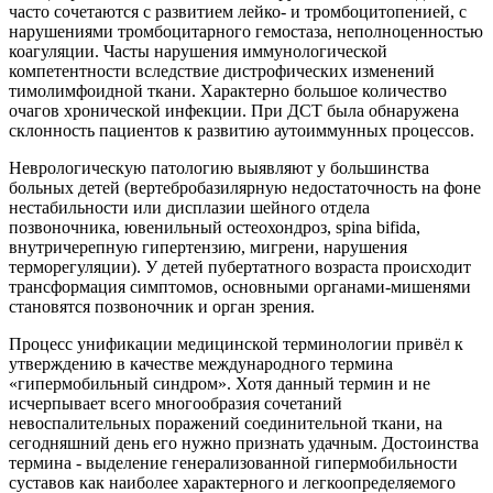
часто сочетаются с развитием лейко- и тромбоцитопенией, с
нарушениями тромбоцитарного гемостаза, неполноценностью
коагуляции. Часты нарушения иммунологической
компетентности вследствие дистрофических изменений
тимолимфоидной ткани. Характерно большое количество
очагов хронической инфекции. При ДСТ была обнаружена
склонность пациентов к развитию аутоиммунных процессов.
Неврологическую патологию выявляют у большинства
больных детей (вертебробазилярную недостаточность на фоне
нестабильности или дисплазии шейного отдела
позвоночника, ювенильный остеохондроз, spina bifida,
внутричерепную гипертензию, мигрени, нарушения
терморегуляции). У детей пубертатного возраста происходит
трансформация симптомов, основными органами-мишенями
становятся позвоночник и орган зрения.
Процесс унификации медицинской терминологии привёл к
утверждению в качестве международного термина
«гипермобильный синдром». Хотя данный термин и не
исчерпывает всего многообразия сочетаний
невоспалительных поражений соединительной ткани, на
сегодняшний день его нужно признать удачным. Достоинства
термина - выделение генерализованной гипермобильности
суставов как наиболее характерного и легкоопределяемого