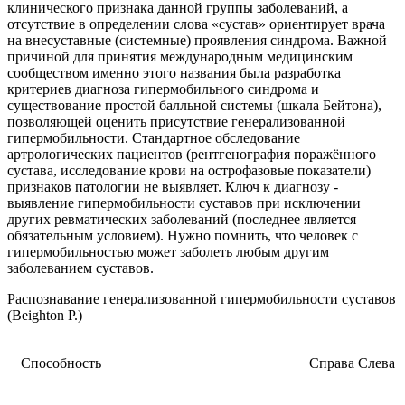
клинического признака данной группы заболеваний, а
отсутствие в определении слова «сустав» ориентирует врача
на внесуставные (системные) проявления синдрома. Важной
причиной для принятия международным медицинским
сообществом именно этого названия была разработка
критериев диагноза гипермобильного синдрома и
существование простой балльной системы (шкала Бейтона),
позволяющей оценить присутствие генерализованной
гипермобильности. Стандартное обследование
артрологических пациентов (рентгенография поражённого
сустава, исследование крови на острофазовые показатели)
признаков патологии не выявляет. Ключ к диагнозу -
выявление гипермобильности суставов при исключении
других ревматических заболеваний (последнее является
обязательным условием). Нужно помнить, что человек с
гипермобильностью может заболеть любым другим
заболеванием суставов.
Распознавание генерализованной гипермобильности суставов
(Beighton P.)
Способность
Справа
Слева