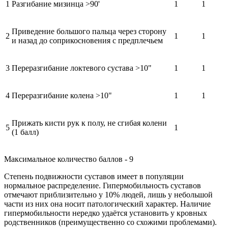
1
Разгибание мизинца >90'
1
1
Приведение большого пальца через сторону
2
1
1
и назад до соприкосновения с предплечьем
3
Переразгибание локтевого сустава >10"
1
1
4
Переразгибание колена >10"
1
1
Прижать кисти рук к полу, не сгибая колени
5
1
(1 балл)
Максимальное количество баллов - 9
Степень подвижности суставов имеет в популяции
нормальное распределение. Гипермобильность суставов
отмечают приблизительно у 10% людей, лишь у небольшой
части из них она носит патологический характер. Наличие
гипермобильности нередко удаётся установить у кровных
родственников (преимущественно со схожими проблемами).