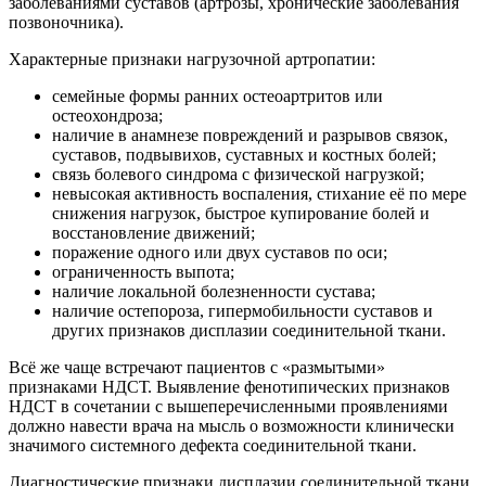
заболеваниями суставов (артрозы, хронические заболевания
позвоночника).
Характерные признаки нагрузочной артропатии:
семейные формы ранних остеоартритов или
остеохондроза;
наличие в анамнезе повреждений и разрывов связок,
суставов, подвывихов, суставных и костных болей;
связь болевого синдрома с физической нагрузкой;
невысокая активность воспаления, стихание её по мере
снижения нагрузок, быстрое купирование болей и
восстановление движений;
поражение одного или двух суставов по оси;
ограниченность выпота;
наличие локальной болезненности сустава;
наличие остепороза, гипермобильности суставов и
других признаков дисплазии соединительной ткани.
Всё же чаще встречают пациентов с «размытыми»
признаками НДСТ. Выявление фенотипических признаков
НДСТ в сочетании с вышеперечисленными проявлениями
должно навести врача на мысль о возможности клинически
значимого системного дефекта соединительной ткани.
Диагностические признаки дисплазии соединительной ткани,