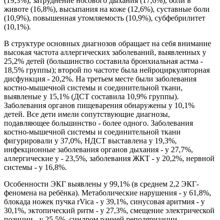
(19,3%), затруднение носового дыхания (17,6%), боли в
животе (16,8%), высыпания на коже (12,6%), суставные боли
(10,9%), повышенная утомляемость (10,9%), субфебрилитет
(10,1%).
В структуре основных диагнозов обращает на себя внимание
высокая частота аллергических заболеваний, выявленных у
25,2% детей (большинство составила бронхиальная астма -
18,5% группы); второй по частоте была нейроциркуляторная
дисфункция - 20,2%. На третьем месте были заболевания
костно-мышечной системы и соединительной ткани,
выявленые у 15,1% (ДСТ составила 10,9% группы).
Заболевания органов пищеварения обнаружены у 10,1%
детей. Все дети имели сопутствующие диагнозы,
подавляющее большинство - более одного. Заболевания
костно-мышечной системы и соединительной ткани
фигурировали у 37,0%, НДСТ выставлена у 19,3%,
инфекционные заболевания органов дыхания - у 27,7%,
аллергические у - 23,5%, заболевания ЖКТ - у 20,2%, нервной
системы - у 16,8%.
Особенности ЭКГ выявлены у 99,1% (в среднем 2,2 ЭКГ-
феномена на ребёнка). Метаболические нарушения - у 61,8%,
блокада ножек пучка rVica - у 39,1%, синусовая аритмия - у
30,1%, эктопический ритм - у 27,3%, смещение электрической
позиции - у 25,5%, синдром ранней реполяризации