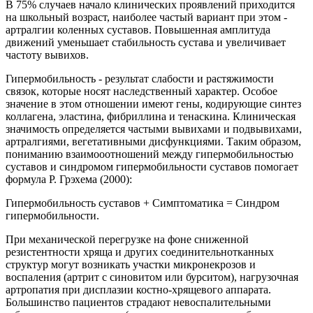
В 75% случаев начало клинических проявлений приходится
на школьный возраст, наиболее частый вариант при этом -
артралгии коленных суставов. Повышенная амплитуда
движений уменьшает стабильность сустава и увеличивает
частоту вывихов.
Гипермобильность - результат слабости и растяжимости
связок, которые носят наследственный характер. Особое
значение в этом отношении имеют гены, кодирующие синтез
коллагена, эластина, фибриллина и тенаскина. Клиническая
значимость определяется частыми вывихами и подвывихами,
артралгиями, вегетативными дисфункциями. Таким образом,
пониманию взаимооотношений между гипермобильностью
суставов и синдромом гипермобильности суставов помогает
формула Р. Грэхема (2000):
Гипермобильность суставов + Симптоматика = Синдром
гипермобильности.
При механической перегрузке на фоне сниженной
резистентности хряща и других соединительнотканных
структур могут возникать участки микронекрозов и
воспаления (артрит с синовитом или бурситом), нагрузочная
артропатия при дисплазии костно-хрящевого аппарата.
Большинство пациентов страдают невоспалительными