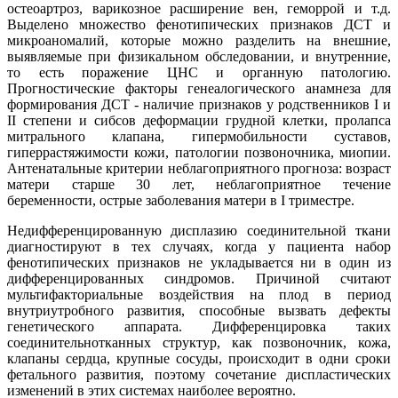
остеоартроз, варикозное расширение вен, геморрой и т.д.
Выделено множество фенотипических признаков ДСТ и
микроаномалий, которые можно разделить на внешние,
выявляемые при физикальном обследовании, и внутренние,
то есть поражение ЦНС и органную патологию.
Прогностические факторы генеалогического анамнеза для
формирования ДСТ - наличие признаков у родственников I и
II степени и сибсов деформации грудной клетки, пролапса
митрального клапана, гипермобильности суставов,
гиперрастяжимости кожи, патологии позвоночника, миопии.
Антенатальные критерии неблагоприятного прогноза: возраст
матери старше 30 лет, неблагоприятное течение
беременности, острые заболевания матери в I триместре.
Недифференцированную дисплазию соединительной ткани
диагностируют в тех случаях, когда у пациента набор
фенотипических признаков не укладывается ни в один из
дифференцированных синдромов. Причиной считают
мультифакториальные воздействия на плод в период
внутриутробного развития, способные вызвать дефекты
генетического аппарата. Дифференцировка таких
соединительнотканных структур, как позвоночник, кожа,
клапаны сердца, крупные сосуды, происходит в одни сроки
фетального развития, поэтому сочетание диспластических
изменений в этих системах наиболее вероятно.