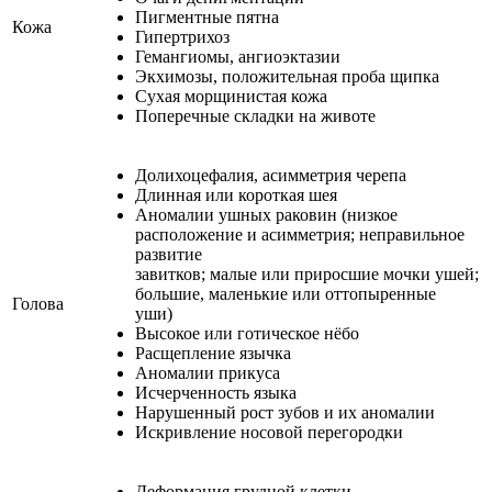
Пигментные пятна
Кожа
Гипертрихоз
Гемангиомы, ангиоэктазии
Экхимозы, положительная проба щипка
Сухая морщинистая кожа
Поперечные складки на животе
Долихоцефалия, асимметрия черепа
Длинная или короткая шея
Аномалии ушных раковин (низкое
расположение и асимметрия; неправильное
развитие
завитков; малые или приросшие мочки ушей;
большие, маленькие или оттопыренные
Голова
уши)
Высокое или готическое нёбо
Расщепление язычка
Аномалии прикуса
Исчерченность языка
Нарушенный рост зубов и их аномалии
Искривление носовой перегородки
Деформация грудной клетки