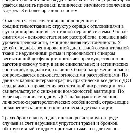
удаётся выявить признаки клинически значимого вовлечения
в дефект 3 и более органов и систем.
Отмечено частое сочетание неполноценности
соединительнотканных структур сердца с отклонениями в
функционировании вегетативной нервной системы. Частые
симптомы - психовегетативные расстройства: повышенный
уровень тревожности, эмоциональная неустойчивость. У
детей с недифференцированной дисплазией соединительной
ткани с нарушениями ритма и проводимости синдром
вегетативной дисфункции протекает преимущественно по
ваготоническому типу, в виде синкопальных и астенических
состояний, кардиалгии, головных болей напряжения и часто
сопровождается психопатологическими расстройствами. По
данным кардиоинтервалографии, практически все дети с ДСТ
сердца имеют проявления вегетативной дисрегуляции, что
свидетельствует о снижении возможностей адаптации. По
мере нарастания синдрома ДСТ наблюдают изменения
личностно-характерологических особенностей, отражающие
повышение склонности к психической дезадаптации.
Трахеобронхиальную дискинезию регистрируют в ряде
случаев за счёт нарушения упругости трахеи и бронхов,
обструктивный синдром протекает тяжело и длительно.