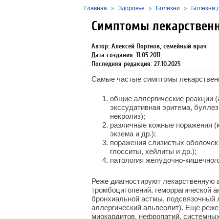
Главная
»
Здоровье
»
Болезни
»
Болезни 
Симптомы лекарственн
Автор: Алексей Портнов, семейный врач
Дата создания: 11.05.2011
Последняя редакция: 27.10.2025
Самые частые симптомы лекарственн
общие аллергические реакции 
экссудативная эритема, булле
некролиз);
различные кожные поражения (к
экзема и др.);
поражения слизистых оболочек п
глосситы, хейлиты и др.);
патология желудочно-кишечного 
Реже диагностируют лекарственную а
тромбоцитопений, геморрагической а
бронхиальной астмы, подсвязочный 
аллергический альвеолит). Еще реж
миокардитов, нефропатий, системных