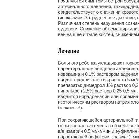
появляются симптомы острой сосуди
артериального давления, тахикардия
свидетельствует о снижении кровото
гипоксемии. Затрудненное дыхание, с
Различная степень нарушения сознан
судороги. Снижение объема циркули
вен на шее и тыле кистей, снижением
Лечение
Больного ребенка укладывают гориз
парентеральном введении аллергена
новокаина и 0,1% раствором адренали
вводят преднизолон из расчета 5 мг
препараты: димедрол 1% раствор 0,25
пипольфен 2,5% раствор 0,25-0,5 мл,
вводится норадреналин или допамин 
изотоническим раствором натрия хло
белковые!).
При сохраняющейся артериальной гип
глюкозосолевая смесь в объеме возр
в/в изадрин 0,5 мг/кг/мин и эуфиллин 
нарастающей асфиксии - лазикс 2 мкг