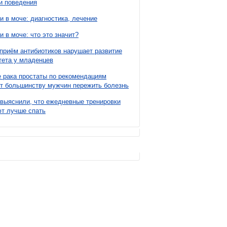
и поведения
и в моче: диагностика, лечение
и в моче: что это значит?
приём антибиотиков нарушает развитие
ета у младенцев
 рака простаты по рекомендациям
т большинству мужчин пережить болезнь
выяснили, что ежедневные тренировки
т лучше спать