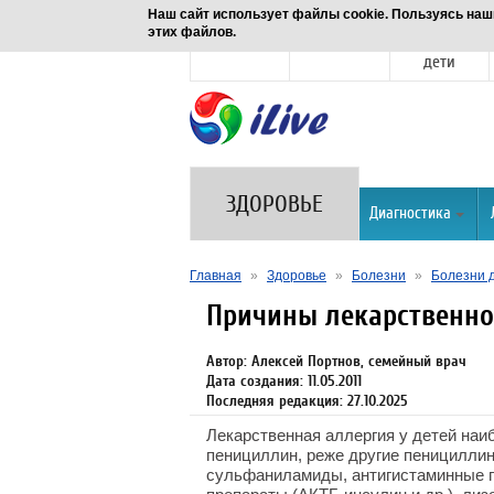
Наш сайт использует файлы cookie. Пользуясь наш
этих файлов.
Новости
Здоровье
Семья и
дети
ЗДОРОВЬЕ
Диагностика
Главная
»
Здоровье
»
Болезни
»
Болезни 
Причины лекарственно
Автор: Алексей Портнов, семейный врач
Дата создания: 11.05.2011
Последняя редакция: 27.10.2025
Лекарственная аллергия у детей наи
пенициллин, реже другие пеницилли
сульфаниламиды, антигистаминные п