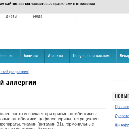
им сайтом, вы соглашаетесь с правилами в отношении
Питание и
Красота и
Отношения
Спорт
О портале
диеты
мода
Лечение
Болезни
Анализы
Популярно о важном
Лека
детей (педиатрия)
й аллергии
НОВЫЕ
Правила
более часто возникает при приеме антибиотиков:
Супрате
новые антибиотики, цефалоспорины, тетрациклин,
репараты, тиамин (витамин В1), гормональные
Шизофре