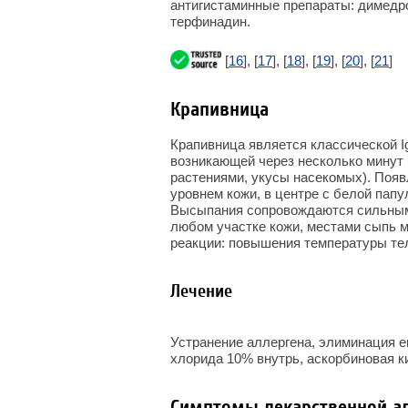
антигистаминные препараты: димедро
терфинадин.
[
16
], [
17
], [
18
], [
19
], [
20
], [
21
]
Крапивница
Крапивница является классической I
возникающей через несколько минут п
растениями, укусы насекомых). Поя
уровнем кожи, в центре с белой папу
Высыпания сопровождаются сильным
любом участке кожи, местами сыпь м
реакции: повышения температуры тел
Лечение
Устранение аллергена, элиминация е
хлорида 10% внутрь, аскорбиновая ки
Симптомы лекарственной а