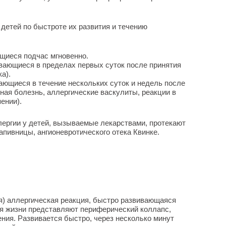
детей по быстроте их развития и течению
ющиеся подчас мгновенно.
ивающиеся в пределах первых суток после принятия
а).
вающиеся в течение нескольких суток и недель после
ная болезнь, аллергические васкулиты, реакции в
ении).
ергии у детей, вызываемые лекарствами, протекают
апивницы, ангионевротического отека Квинке.
я) аллергическая реакция, быстро развивающаяся
ля жизни представляют периферический коллапс,
ния. Развивается быстро, через несколько минут