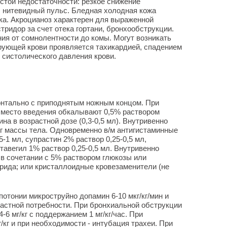
стой недостаточности: резкое снижение
, нитевидный пульс. Бледная холодная кожа
ка. Акроцианоз характерен для выраженной
тридор за счет отека гортани, бронхообструкции.
ия от сомнолентности до комы. Могут возникать
рующей крови проявляется тахикардией, спадением
 систолического давления крови.
онтально с приподнятым ножным концом. При
 место введения обкалывают 0,5% раствором
на в возрастной дозе (0,3-0,5 мл). Внутривенно
/кг массы тела. Одновременно в/м антигистаминные
-1 мл, супрастин 2% раствор 0,25-0,5 мл,
 тавегил 1% раствор 0,25-0,5 мл. Внутривенно
в сочетании с 5% раствором глюкозы или
рида; или кристаллоидные кровезаменители (не
отонии микроструйно допамин 6-10 мкг/кг/мин и
астной потребности. При бронхиальной обструкции
4-6 мг/кг с поддержанием 1 мг/кг/час. При
/кг и при необходимости - интубация трахеи. При