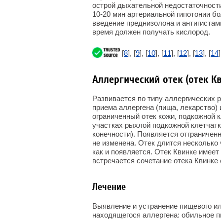
острой дыхательной недостаточности 
10-20 мин артериальной гипотонии б
введение преднизолона и антигистам
время должен получать кислород.
[
8
], [
9
], [
10
], [
11
], [
12
], [
13
], [
14
]
Аллергический отек (отек К
Развивается по типу аллергических 
приема аллергена (пища, лекарство) 
ограниченный отек кожи, подкожной 
участках рыхлой подкожной клетчатки
конечности). Появляется отграничен
не изменена. Отек длится несколько ч
как и появляется. Отек Квинке имее
встречается сочетание отека Квинке 
Лечение
Выявление и устранение пищевого ил
находящегося аллергена: обильное 