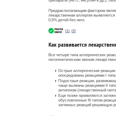
препараты (АКТГ, инсулин и др.), ли
Предрасполагающим фактором являет
лекарственная аллергия выявляется 
0,5% детей без него.
[
1
], [
2
]
Как развивается лекарствен
Все четыре типа аллергических реакц
патогенетическим звеном лекарствен
Острые аллергические реакции 
опосредованы реакциями I типа -
Подострые реакции, развивающи
чаще вызваны реакциями II тип
антигеном (лекарственный гапте
Еще позже проявляются затяжны
обусловленные III типом реакц
затяжных реакций решающую рол