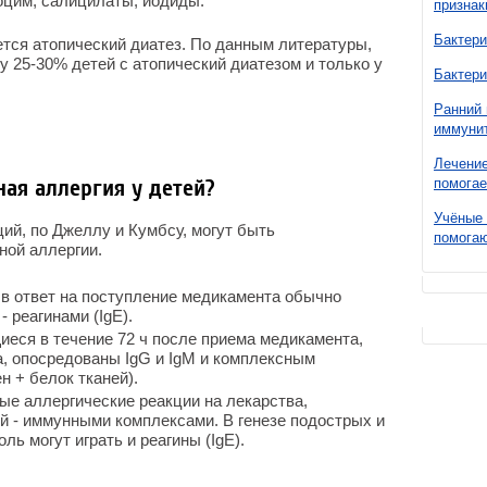
зоцим, салицилаты, йодиды.
признак
Бактери
ся атопический диатез. По данным литературы,
у 25-30% детей с атопический диатезом и только у
Бактери
Ранний 
иммунит
Лечение
ная аллергия у детей?
помогае
Учёные 
ий, по Джеллу и Кумбсу, могут быть
помогаю
ной аллергии.
в ответ на поступление медикамента обычно
 реагинами (IgE).
еся в течение 72 ч после приема медикамента,
а, опосредованы IgG и IgM и комплексным
н + белок тканей).
е аллергические реакции на лекарства,
ий - иммунными комплексами. В генезе подострых и
ь могут играть и реагины (IgE).