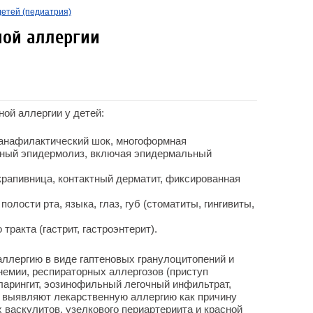
детей (педиатрия)
ой аллергии
ой аллергии у детей:
(анафилактический шок, многоформная
зный эпидермолиз, включая эпидермальный
рапивница, контактный дерматит, фиксированная
олости рта, языка, глаз, губ (стоматиты, гингивиты,
тракта (гастрит, гастроэнтерит).
ллергию в виде гаптеновых гранулоцитопений и
немии, респираторных аллергозов (приступ
ларингит, эозинофильный легочный инфильтрат,
е выявляют лекарственную аллергию как причину
 васкулитов, узелкового периартериита и красной