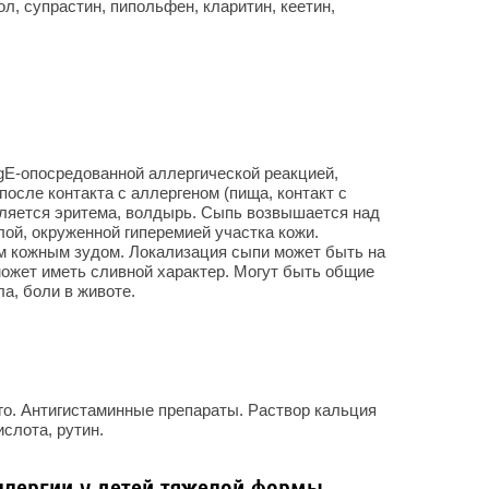
л, супрастин, пипольфен, кларитин, кеетин,
gE-опосредованной аллергической реакцией,
осле контакта с аллергеном (пища, контакт с
вляется эритема, волдырь. Сыпь возвышается над
лой, окруженной гиперемией участка кожи.
 кожным зудом. Локализация сыпи может быть на
ожет иметь сливной характер. Могут быть общие
а, боли в животе.
го. Антигистаминные препараты. Раствор кальция
слота, рутин.
ллергии у детей тяжелой формы