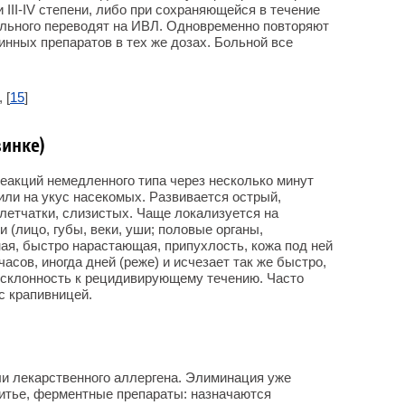
III-IV степени, либо при сохраняющейся в течение
ольного переводят на ИВЛ. Одновременно повторяют
инных препаратов в тех же дозах. Больной все
, [
15
]
винке)
реакций немедленного типа через несколько минут
или на укус насекомых. Развивается острый,
клетчатки, слизистых. Чаще локализуется на
 (лицо, губы, веки, уши; половые органы,
ная, быстро нарастающая, припухлость, кожа под ней
асов, иногда дней (реже) и исчезает так же быстро,
т склонность к рецидивирующему течению. Часто
с крапивницей.
и лекарственного аллергена. Элиминация уже
питье, ферментные препараты: назначаются