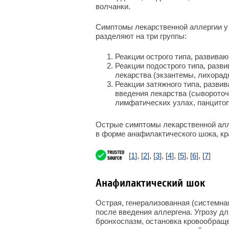
волчанки.
Симптомы лекарственной аллергии у 
разделяют на три группы:
Реакции острого типа, развива
Реакции подострого типа, разв
лекарства (экзантемы, лихорадк
Реакции затяжного типа, разви
введения лекарства (сывороточ
лимфатических узлах, панцитоп
Острые симптомы лекарственной алл
в форме анафилактического шока, кр
[
1
], [
2
], [
3
], [
4
], [
5
], [
6
], [
7
]
Анафилактический шок
Острая, генерализованная (системна
после введения аллергена. Угрозу д
бронхоспазм, остановка кровообраще