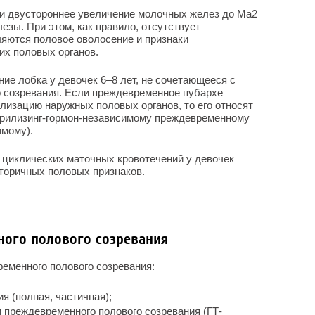
ли двустороннее увеличение молочных желез до Ма2
езы. При этом, как правило, отсутствует
ляются половое оволосение и признаки
их половых органов.
ие лобка у девочек 6–8 лет, не сочетающееся с
о созревания. Если преждевременное пубархе
лизацию наружных половых органов, то его относят
н-рилизинг-гормон-независимому преждевременному
имому).
 циклических маточных кровотечений у девочек
вторичных половых признаков.
ого полового созревания
еменного полового созревания:
 (полная, частичная);
 преждевременного полового созревания (ГТ-