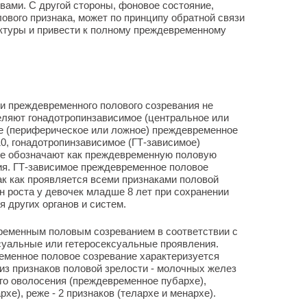
вами. С другой стороны, фоновое состояние,
ового признака, может по принципу обратной связи
ктуры и привести к полному преждевременному
 преждевременного полового созревания не
еляют гонадотропинзависимое (центральное или
ое (периферическое или ложное) преждевременное
0, гонадотропинзависимое (ГТ-зависимое)
е обозначают как преждевременную половую
ия. ГТ-зависимое преждевременное половое
ак как проявляется всеми признаками половой
н роста у девочек младше 8 лет при сохранении
 других органов и систем.
еменным половым созреванием в соответствии с
суальные или гетеросексуальные проявления.
еменное половое созревание характеризуется
з признаков половой зрелости - молочных желез
го оволосения (преждевременное пубархе),
е), реже - 2 признаков (телархе и менархе).