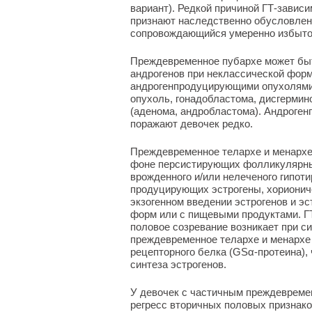
вариант). Редкой причиной ГТ-завис
признают наследственно обусловле
сопровождающийся умеренно избыточ
Преждевременное пубархе может бы
андрогенов при неклассической фор
андрогенпродуцирующими опухолями 
опухоль, гонадобластома, дисгермин
(аденома, андробластома). Андроге
поражают девочек редко.
Преждевременное телархе и менархе 
фоне персистирующих фолликулярных
врожденного и/или нелеченого гипот
продуцирующих эстрогены, хориониче
экзогенном введении эстрогенов и э
форм или с пищевыми продуктами. Г
половое созревание возникает при 
преждевременное телархе и менархе 
рецепторного белка (GSα-протеина)
синтеза эстрогенов.
У девочек с частичным преждеврем
регресс вторичных половых признако