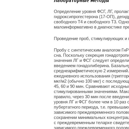
Лабораторные методы
Определение уровня ФСГ, ЛГ, пролакт
гидроксипрогестерона (17-ОП), деги
свободного Т4 и свободного Т3. Одн
малоинформативно в диагностике пр
Проведение проб, стимулирующих и
Пробу с синтетическим аналогом ГнР
сна. Поскольку секреция гонадотроп
значения ЛГ и ФСГ следует определи
введением гонадолиберина. Базальн
среднеарифметическую 2 измерений.
ежедневного использования (трипторе
мкг/м
2
(обычно 100 мкг) с последующи
45, 60 и 90 мин. Сравнивают исходн
стимулированными значениями. Макс
правило, через 30 мин после введен
уровня ЛГ и ФСГ более чем в 10 раз 
пубертатного периода, т.е. превышаю
зависимого преждевременного полов
сохранении минимальных концентраци
с преждевременным телархе свидетел
зависимого преждевременного полово