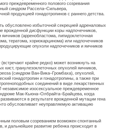
имого преждевременного полового созревания
нный синдром Рассела–Сильвера,
ной продукцией гонадотропинов с раннего детства.
ть обусловлено избыточной секрецией адреналовых
ме врожденной дисфункции коры надпочечников,
яичников (арренобластома, липидоклеточная
ома, тератома, хориокарцинома) или надпочечников
нпродуцирующие опухоли надпочечников и яичников
(встречают крайне редко) может возникнуть на
 кист, гранулезоклеточных опухолей яичников,
иреоза (синдром Ван-Вика–Громбаха), опухолей,
ский гонадотропин и гонадотропины, а также при
строгеноподобных соединений в виде лекарственных
Т-независимое изосексуальное преждевременное
синдроме Мак-Кьюна–Олбрайта–Брайцева, когда
развиваются в результате врожденной мутации гена
, что обусловливает неуправляемую активацию
енным половым созреванием возможен спонтанный
в, и дальнейшее развитие ребенка происходит в