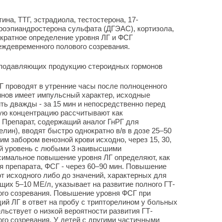
ина, ТТГ, эстрадиола, тестостерона, 17-
дроэпиандростерона сульфата (ДГЭАС), кортизола,
ократное определение уровня ЛГ и ФСГ
еждевременного полового созревания.
 подавляющих продукцию стероидных гормонов
Г проводят в утренние часы после полноценного
инов имеет импульсный характер, исходные
ть дважды - за 15 мин и непосредственно перед
ую концентрацию рассчитывают как
 Препарат, содержащий аналог ГнРГ для
лин), вводят быстро однократно в/в в дозе 25–50
м забором венозной крови исходно, через 15, 30,
ый уровень с любыми 3 наивысшими
имальное повышение уровня ЛГ определяют, как
ия препарата, ФСГ - через 60–90 мин. Повышение
от исходного либо до значений, характерных для
щих 5–10 МЕ/л, указывает на развитие полного ГТ-
ого созревания. Повышение уровня ФСГ при
й ЛГ в ответ на пробу с трипторелином у больных
ьствует о низкой вероятности развития ГТ-
го созревания. У детей с другими частичными