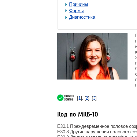
Причины
Формы
Диагностика
[
1
], [
2
], [
3
]
Код по МКБ-10
E30.1 Преждевременное половое соз
E30.8 Другие нарушения полового со