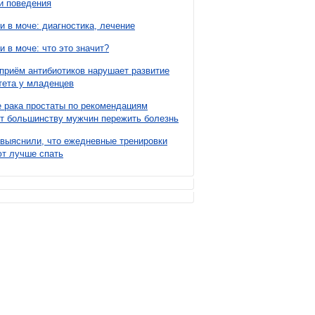
и поведения
и в моче: диагностика, лечение
и в моче: что это значит?
приём антибиотиков нарушает развитие
ета у младенцев
 рака простаты по рекомендациям
т большинству мужчин пережить болезнь
выяснили, что ежедневные тренировки
т лучше спать