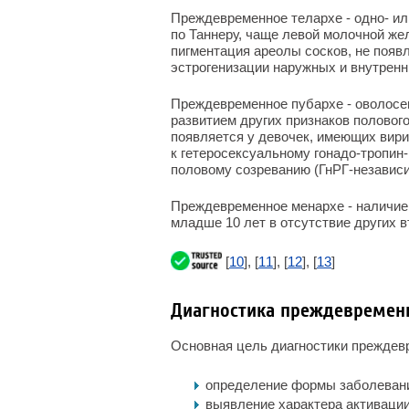
Преждевременное телархе - одно- и
по Таннеру, чаще левой молочной жел
пигментация ареолы сосков, не появ
эстрогенизации наружных и внутренн
Преждевременное пубархе - оволосен
развитием других признаков половог
появляется у девочек, имеющих вири
к гетеросексуальному гонадо-тропи
половому созреванию (ГнРГ-независ
Преждевременное менархе - наличие
младше 10 лет в отсутствие других 
[
10
], [
11
], [
12
], [
13
]
Диагностика преждевременн
Основная цель диагностики преждевр
определение формы заболевания
выявление характера активации