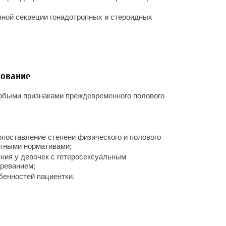
чной секреции гонадотропных и стероидных
дование
юбыми признаками преждевременного полового
поставление степени физического и полового
стными нормативами;
ния у девочек с гетеросексуальным
реванием;
бенностей пациентки.