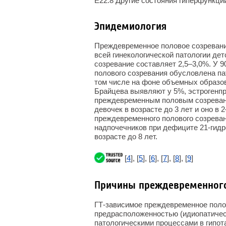
E22.8 Другие состояния гиперфункци
Эпидемиология
Преждевременное половое созревани
всей гинекологической патологии де
созревание составляет 2,5–3,0%. У 
полового созревания обусловлена па
том числе на фоне объемных образо
Брайцева выявляют у 5%, эстрогенпр
преждевременным половым созреван
девочек в возрасте до 3 лет и оно в
преждевременного полового созреван
надпочечников при дефиците 21-гидр
возрасте до 8 лет.
[
4
], [
5
], [
6
], [
7
], [
8
], [
9
]
Причины преждевременного
ГТ-зависимое преждевременное поло
предрасположенностью (идиопатическ
патологическими процессами в гипо