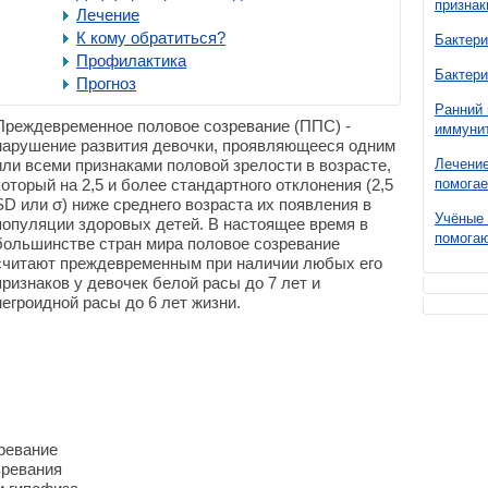
признак
Лечение
К кому обратиться?
Бактери
Профилактика
Бактери
Прогноз
Ранний 
Преждевременное половое созревание (ППС) -
иммунит
нарушение развития девочки, проявляющееся одним
или всеми признаками половой зрелости в возрасте,
Лечение
который на 2,5 и более стандартного отклонения (2,5
помогае
SD или σ) ниже среднего возраста их появления в
Учёные 
популяции здоровых детей. В настоящее время в
помогаю
большинстве стран мира половое созревание
считают преждевременным при наличии любых его
признаков у девочек белой расы до 7 лет и
негроидной расы до 6 лет жизни.
ревание
зревания