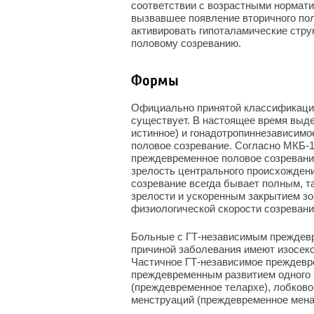
соответствии с возрастными нормати
вызвавшее появление вторичного пол
активировать гипоталамические стру
половому созреванию.
Формы
Официально принятой классификации
существует. В настоящее время выд
истинное) и гонадотропиннезависим
половое созревание. Согласно МКБ-1
преждевременное половое созревани
зрелость центрального происхожден
созревание всегда бывает полным, т
зрелости и ускоренным закрытием зо
физиологической скорости созревания
Больные с ГТ-независимым преждевр
причиной заболевания имеют изосек
Частичное ГТ-независимое преждевр
преждевременным развитием одного и
(преждевременное телархе), лобково
менструаций (преждевременное менарх