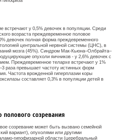
и гипофиза
е встречают у 0,5% девочек в популяции. Среди
тского возраста преждевременное половое
90% девочек полная форма преждевременного
тологией центральной нервной системы (ЦНС), в
ваний мозга (45%). Синдром Мак-Кьюна–Олбрайта–
одуцирующие опухоли яичников - у 2,6% девочек с
ием. Преждевременное телархе встречают у 1%
 2–3 раза превышает частоту истинных форм
ия. Частота врожденной гиперплазии коры
оксилазы составляет 0,3% в популяции детей в
 полового созревания
вое созревание может быть вызвано семейной
ий вариант), опухолями или другими
таламо-гипофизарной области (церебральный