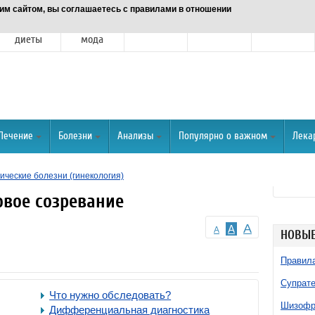
им сайтом, вы соглашаетесь с правилами в отношении
Питание и
Красота и
Отношения
Спорт
О портале
диеты
мода
Лечение
Болезни
Анализы
Популярно о важном
Лека
ические болезни (гинекология)
вое созревание
A
A
A
НОВЫЕ
Правила
Супрате
Что нужно обследовать?
Шизофре
Дифференциальная диагностика