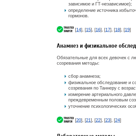
зависимое и ГТ-независимое);
определение источника избыто
гормонов.
[
14
], [
15
], [
16
], [
17
], [
18
], [
19
]
Анамнез и физикальное обсле
Обязательные для всех девочек с л
созревания методы:
сбор анамнеза;
физикальное обследование и со
созревания по Таннеру с возра
измерение артериального давле
преждевременным половым соз
уточнение психологических осо
[
20
], [
21
], [
22
], [
23
], [
24
]