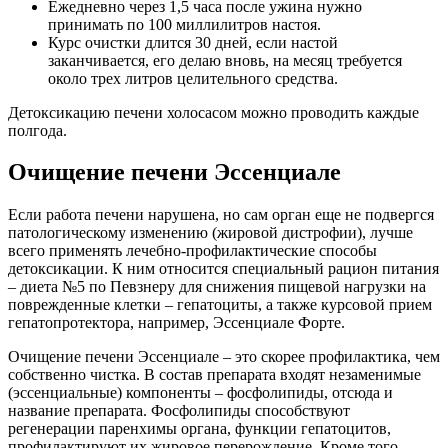
Ежедневно через 1,5 часа после ужина нужно
принимать по 100 миллилитров настоя.
Курс очистки длится 30 дней, если настой
заканчивается, его делаю вновь, на месяц требуется
около трех литров целительного средства.
Детоксикацию печени холосасом можно проводить каждые
полгода.
Очищение печени Эссенциале
Если работа печени нарушена, но сам орган еще не подвергся
патологическому изменению (жировой дистрофии), лучше
всего применять лечебно-профилактические способы
детоксикации. К ним относится специальный рацион питания
– диета №5 по Певзнеру для снижения пищевой нагрузки на
поврежденные клетки – гепатоциты, а также курсовой прием
гепатопротектора, например, Эссенциале Форте.
Очищение печени Эссенциале – это скорее профилактика, чем
собственно чистка. В состав препарата входят незаменимые
(эссенциальные) компоненты – фосфолипиды, отсюда и
название препарата. Фосфолипиды способствуют
регенерации паренхимы органа, функции гепатоцитов,
профилактируют их жировое перерождение. Кроме того