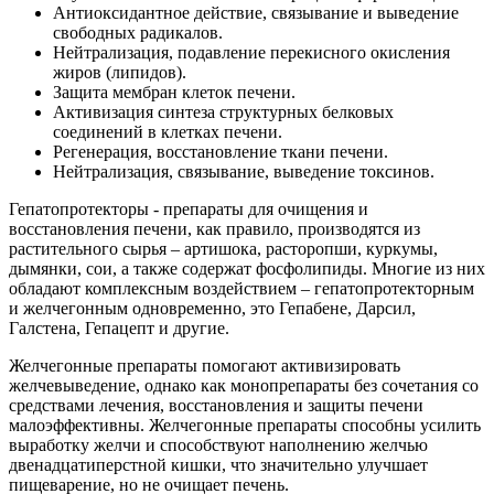
Антиоксидантное действие, связывание и выведение
свободных радикалов.
Нейтрализация, подавление перекисного окисления
жиров (липидов).
Защита мембран клеток печени.
Активизация синтеза структурных белковых
соединений в клетках печени.
Регенерация, восстановление ткани печени.
Нейтрализация, связывание, выведение токсинов.
Гепатопротекторы - препараты для очищения и
восстановления печени, как правило, производятся из
растительного сырья – артишока, расторопши, куркумы,
дымянки, сои, а также содержат фосфолипиды. Многие из них
обладают комплексным воздействием – гепатопротекторным
и желчегонным одновременно, это Гепабене, Дарсил,
Галстена, Гепацепт и другие.
Желчегонные препараты помогают активизировать
желчевыведение, однако как монопрепараты без сочетания со
средствами лечения, восстановления и защиты печени
малоэффективны. Желчегонные препараты способны усилить
выработку желчи и способствуют наполнению желчью
двенадцатиперстной кишки, что значительно улучшает
пищеварение, но не очищает печень.