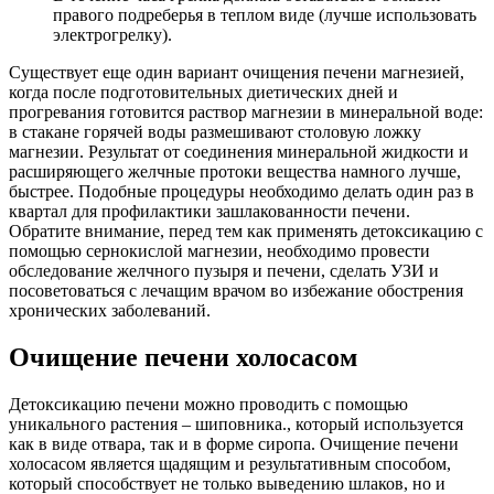
правого подреберья в теплом виде (лучше использовать
электрогрелку).
Существует еще один вариант очищения печени магнезией,
когда после подготовительных диетических дней и
прогревания готовится раствор магнезии в минеральной воде:
в стакане горячей воды размешивают столовую ложку
магнезии. Результат от соединения минеральной жидкости и
расширяющего желчные протоки вещества намного лучше,
быстрее. Подобные процедуры необходимо делать один раз в
квартал для профилактики зашлакованности печени.
Обратите внимание, перед тем как применять детоксикацию с
помощью сернокислой магнезии, необходимо провести
обследование желчного пузыря и печени, сделать УЗИ и
посоветоваться с лечащим врачом во избежание обострения
хронических заболеваний.
Очищение печени холосасом
Детоксикацию печени можно проводить с помощью
уникального растения – шиповника., который используется
как в виде отвара, так и в форме сиропа. Очищение печени
холосасом является щадящим и результативным способом,
который способствует не только выведению шлаков, но и