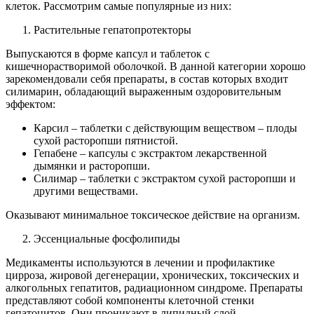
клеток. Рассмотрим самые популярные из них:
Растительные гепатопротекторы
Выпускаются в форме капсул и таблеток с
кишечнорастворимой оболочкой. В данной категории хорошо
зарекомендовали себя препараты, в состав которых входит
силимарин, обладающий выраженным оздоровительным
эффектом:
Карсил – таблетки с действующим веществом – плоды
сухой расторопши пятнистой.
Гепабене – капсулы с экстрактом лекарственной
дымянки и расторопши.
Силимар – таблетки с экстрактом сухой расторопши и
другими веществами.
Оказывают минимальное токсическое действие на организм.
Эссенциальные фосфолипиды
Медикаменты используются в лечении и профилактике
цирроза, жировой дегенерации, хронических, токсических и
алкогольных гепатитов, радиационном синдроме. Препараты
представляют собой компоненты клеточной стенки
гепатоцитов. Они проникают в липидный слой