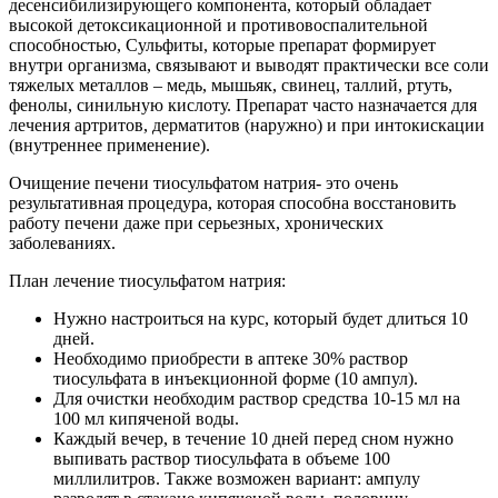
десенсибилизирующего компонента, который обладает
высокой детоксикационной и противовоспалительной
способностью, Сульфиты, которые препарат формирует
внутри организма, связывают и выводят практически все соли
тяжелых металлов – медь, мышьяк, свинец, таллий, ртуть,
фенолы, синильную кислоту. Препарат часто назначается для
лечения артритов, дерматитов (наружно) и при интокискации
(внутреннее применение).
Очищение печени тиосульфатом натрия- это очень
результативная процедура, которая способна восстановить
работу печени даже при серьезных, хронических
заболеваниях.
План лечение тиосульфатом натрия:
Нужно настроиться на курс, который будет длиться 10
дней.
Необходимо приобрести в аптеке 30% раствор
тиосульфата в инъекционной форме (10 ампул).
Для очистки необходим раствор средства 10-15 мл на
100 мл кипяченой воды.
Каждый вечер, в течение 10 дней перед сном нужно
выпивать раствор тиосульфата в объеме 100
миллилитров. Также возможен вариант: ампулу