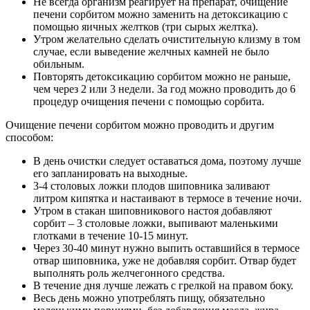
Не всегда организм реагирует на препарат, очищение
печени сорбитом можно заменить на детоксикацию с
помощью яичных желтков (три сырых желтка).
Утром желательно сделать очистительную клизму в том
случае, если выведение желчных камней не было
обильным.
Повторять детоксикацию сорбитом можно не раньше,
чем через 2 или 3 недели. За год можно проводить до 6
процедур очищения печени с помощью сорбита.
Очищение печени сорбитом можно проводить и другим
способом:
В день очистки следует оставаться дома, поэтому лучше
его запланировать на выходные.
3-4 столовых ложки плодов шиповника заливают
литром кипятка и настаивают в термосе в течение ночи.
Утром в стакан шиповникового настоя добавляют
сорбит – 3 столовые ложки, выпивают маленькими
глотками в течение 10-15 минут.
Через 30-40 минут нужно выпить оставшийся в термосе
отвар шиповника, уже не добавляя сорбит. Отвар будет
выполнять роль желчегонного средства.
В течение дня лучше лежать с грелкой на правом боку.
Весь день можно употреблять пищу, обязательно