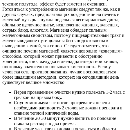
течение полугода, эффект будет заметен и очевиден.
Готовиться к употреблению магнезии следует так же, как в
других случаях, предполагающих воздействие на печень и
желчный пузырь – нужна недельная вегетарианская диета,
обильное щелочное питье, исключение жирных, жареных,
острых блюд, алкоголя. Магнезия обладает сильным
желчегонным свойством, поэтому пищеварительный тракт и
желчевыводящие пути должны быть подготовлены к
выведению камней, токсинов. Следует отметить, что
очищение печени магнезией является довольно «коварным»
способом, который может привести к обострению
холецистита, язвы желудка и двенадцатиперстной кишки,
поскольку значительно повышает кислотность. Если у
человека есть противопоказания, лучше воспользоваться
более щадящими методами, которых на сегодняшний день
существует великое множество.
Перед проведением очистки нужно полежать 1-2 часа с
грелкой на правом боку.
Спустя минимум час после прогревания печени
необходимо растворить 2 столовые ложки препарата в
стакане теплой кипяченой воды.
В течение 20-30 минут нужно выпить по половине
стакана раствора в два приема.
В течение часа грелка должна оставаться в области