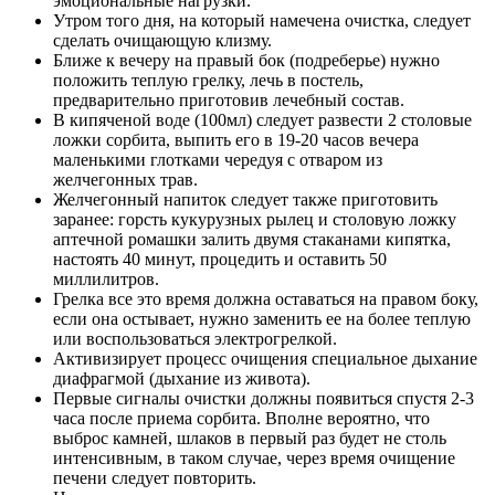
эмоциональные нагрузки.
Утром того дня, на который намечена очистка, следует
сделать очищающую клизму.
Ближе к вечеру на правый бок (подреберье) нужно
положить теплую грелку, лечь в постель,
предварительно приготовив лечебный состав.
В кипяченой воде (100мл) следует развести 2 столовые
ложки сорбита, выпить его в 19-20 часов вечера
маленькими глотками чередуя с отваром из
желчегонных трав.
Желчегонный напиток следует также приготовить
заранее: горсть кукурузных рылец и столовую ложку
аптечной ромашки залить двумя стаканами кипятка,
настоять 40 минут, процедить и оставить 50
миллилитров.
Грелка все это время должна оставаться на правом боку,
если она остывает, нужно заменить ее на более теплую
или воспользоваться электрогрелкой.
Активизирует процесс очищения специальное дыхание
диафрагмой (дыхание из живота).
Первые сигналы очистки должны появиться спустя 2-3
часа после приема сорбита. Вполне вероятно, что
выброс камней, шлаков в первый раз будет не столь
интенсивным, в таком случае, через время очищение
печени следует повторить.