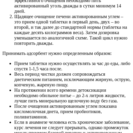
эффективного очищения необходимо пить
активированный уголь дважды в сутки минимум 14
дней.
Щадящее очищение печени активированным углем –
это прием одной таблетки в первый день, двух – во
второй, и так далее до стандартной нормы (таблетка на
каждые десять килограммов веса). Затем дозировка
уменьшается по аналогичной схеме. Такой цикл нужно
повторить дважды.
Принимать адсорбент нужно определенным образом:
Прием таблетки нужно осуществлять за час до еды, либо
спустя 1-1,5 часа после.
Весь период чистки должен сопровождаться
диетическим питанием, исключающим жирную, острую,
копченую, жареную пищу.
На протяжении всего времени детоксикации
необходимо обильное питье – до 2-х литров жидкости,
лучше пить минеральную щелочную воду без газа.
После очищения активированным углем показана
кисломолочная диета, прием пробиотиков,
поливитаминов.
Если в анамнезе человека есть хроническое заболевание,
курс лечения не следует прерывать, однако промежуток
между приемом базовой терапии и активированным