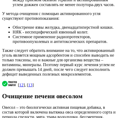
углем дожжен составлять не менее полутора-двух часов.
У метода очищения с помощью активированного угля
существуют противопоказания:
Обострение язвы желудка, двенадцатиперстной кишки.
НЯК - неспецифический язвенный колит.
Системное применение радиопротекторов,
противоопухолевых и антитоксических препаратов.
Также следует обратить внимание на то, что активированный
уголь является мощным адсорбентом и способен выводить не
только токсины, но и важные для организма вещества –
витамины, минералы. Поэтому первый курс лечения углем не
должен превышать 14 дней, после чего следует восполнить
дефицит выведенных полезных микроэлементов.
[
12
], [
13
]
Очищение печени овесолом
Овесол – это биологически активная пищевая добавка, в
состав которой включена вытяжка овса определенного сорта и
периода спелости, мята, трава володушки, бессмертник,