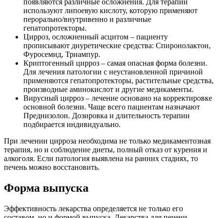
появляются различные осложнения. Для терапии
используют липоевую кислоту, которую применяют
перорально/внутривенно и различные
гепатопротекторы.
Цирроз, осложненный асцитом – пациенту
прописывают диуретические средства: Спиронолактон,
Фуросемид, Триампур.
Криптогенный цирроз – самая опасная форма болезни.
Для лечения патологии с неустановленной причиной
применяются гепатопротекторы, растительные средства,
производные аминокислот и другие медикаменты.
Вирусный цирроз – лечение основано на корректировке
основной болезни. Чаще всего пациентам назначают
Преднизолон. Дозировка и длительность терапии
подбирается индивидуально.
При лечении цирроза необходима не только медикаментозная
терапия, но и соблюдение диеты, полный отказ от курения и
алкоголя. Если патология выявлена на ранних стадиях, то
печень можно восстановить.
Форма выпуска
Эффективность лекарства определяется не только его
составом, но и формой выпуска. Лекарства для печени