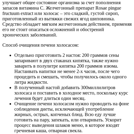
улучшает общее состояние организма за счет пополнения
запасов витамина С. Желчегонный препарат Rosae pingue
fructuum extract или холосас – это сладкий, густой сироп,
приготовленный из вытяжки свежих ягод шиповника.
Средство обладает мягким желчегонным действием, применяя
его не стоит опасаться осложнений и обострений
хронических заболеваний.
Способ очищения печени холосасом:
Отдельно приготовить 2 настоя: 200 граммов сены
запаривают в двух стаканах кипятка, также нужно
заварить в полулитре кипятка 200 граммов изюма.
Настаивать напитки не менее 2-х часов, после чего
процедить и смешать, чтобы получилось около одного
литра жидкости.
В полученный настой добавить 300миллилитров
холосаса и поставить в холодное место, поскольку курс
лечения будет длиться один месяц.
Очищение печени холосасом нужно проводить на фоне
соблюдения диеты, исключающей употребление
жирных, острых, копченых блюд. Всю еду лучше
готовить на пару, запекать, или отваривать. Ускорит
процесс выведения шлаков меню, в которое входят
гречневая каша, отварная свекла.