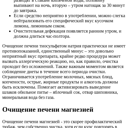
разводят в стакане кипяченой воды, половину
выпивают на ночь, вторую – утром натощак за 30 минут
до завтрака.
Если средство неприятно в употреблении, можно слегка
нейтрализовать его специфический вкус кусочком
лимона, лимонным соком.
Очистительная дефекация появляется ранним утром, и
должна длиться час-полтора.
Очищение печени тиосульфатом натрия практически не имеет
противопоказаний, единственный минус – это довольно
неприятный вкус препарата, крайне редко процедура может
вызвать аллергическую реакцию, но, как правило, очистка
проходит без осложнений. Также важным моментом является
соблюдение диеты в течение всего периода очистки.
Ограничивается употребление молочных, мясных блюд,
копчености, острые, жирные продукты и алкоголь должны
быть исключены. Помогает активизировать выведение
шлаков обильное питье – яблочный сок, отвар шиповника,
минеральная вода без газа.
Очищение печени магнезией
Очищение печени магнезией - это скорее профилактический
тюбаж, чем собственно чистка, хотя если курс повторять в