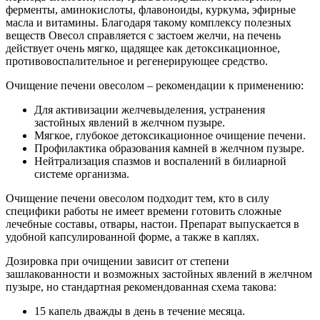
ферменты, аминокислоты, флавоноиды, куркума, эфирные
масла и витамины. Благодаря такому комплексу полезных
веществ Овесол справляется с застоем желчи, на печень
действует очень мягко, щадящее как детоксикационное,
противовоспалительное и регенерирующее средство.
Очищение печени овесолом – рекомендации к применению:
Для активизации желчевыделения, устранения
застойных явлений в желчном пузыре.
Мягкое, глубокое детоксикационное очищение печени.
Профилактика образования камней в желчном пузыре.
Нейтрализация спазмов и воспалений в билиарной
системе организма.
Очищение печени овесолом подходит тем, кто в силу
специфики работы не имеет времени готовить сложные
лечебные составы, отвары, настои. Препарат выпускается в
удобной капсулированной форме, а также в каплях.
Дозировка при очищении зависит от степени
зашлакованности и возможных застойных явлений в желчном
пузыре, но стандартная рекомендованная схема такова:
15 капель дважды в день в течение месяца.