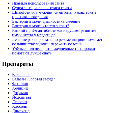
Правила использования сайта
Супратенториальные очаги глиоза
Шизофрения у мужчин: симптомы, характерные
признаки поведения
Бактерии в моче: диагностика, лечение
Бактерии в моче: что это значит?
Ранний приём антибиотиков нарушает развитие
иммунитета у младенцев
Лечение рака простаты по рекомендациям помогает
большинству мужчин пережить болезнь
Учёные выяснили, что ежедневные тренировки
помогают лучше спать
Препараты
Валериана
Бальзам "Золотая звезда"
Фенилин
Хелицид
Дофамин
Йодовитал
Левосин
Хлосоль
Димексид