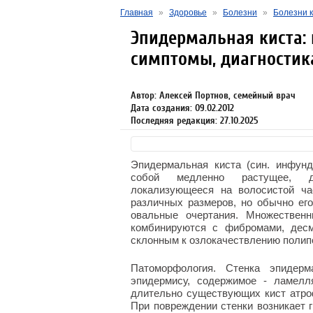
Главная
»
Здоровье
»
Болезни
»
Болезни к
Эпидермальная киста:
симптомы, диагностик
Автор: Алексей Портнов, семейный врач
Дата создания: 09.02.2012
Последняя редакция: 27.10.2025
Эпидермальная киста (син. инфунд
собой медленно растущее, дер
локализующееся на волосистой ча
различных размеров, но обычно ег
овальные очертания. Множествен
комбинируются с фибромами, десм
склонным к озлокачествлению полип
Патоморфология. Стенка эпидер
эпидермису, содержимое - ламелл
длительно существующих кист атро
При повреждении стенки возникает г