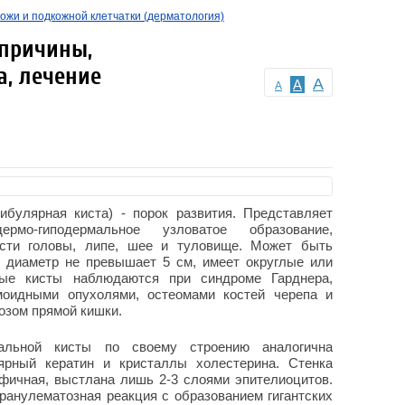
ожи и подкожной клетчатки (дерматология)
 причины,
а, лечение
A
A
A
ибулярная киста) - порок развития. Представляет
мо-гиподермальное узловатое образование,
сти головы, липе, шее и туловище. Может быть
о диаметр не превышает 5 см, имеет округлые или
ные кисты наблюдаются при синдроме Гарднера,
оидными опухолями, остеомами костей черепа и
озом прямой кишки.
мальной кисты по своему строению аналогична
ярный кератин и кристаллы холестерина. Стенка
фичная, выстлана лишь 2-3 слоями эпителиоцитов.
ранулематозная реакция с образованием гигантских