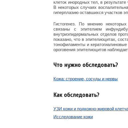
клеток инородных тел, в результате
В некоторых случаях воспалительн
гиперплазию оставшихся участков э
Гистогенез. По мнению некоторых
связаны с эпителием инфундибу
внутриэпидермальных отделов прото
показано, что в эпителиоцитах, сос
тонофиламенты и кератoгиалиновые 
ороговения эпителиоцитов наблюдае
Что нужно обследовать?
Кожа: строение, сосуды и нервы
Как обследовать?
УЗИ кожи и подкожно-жировой клетч
Исследование кожи