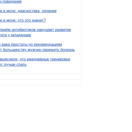
и поведения
и в моче: диагностика, лечение
и в моче: что это значит?
приём антибиотиков нарушает развитие
ета у младенцев
 рака простаты по рекомендациям
т большинству мужчин пережить болезнь
выяснили, что ежедневные тренировки
т лучше спать