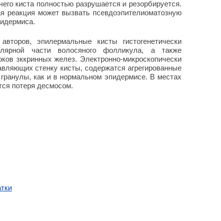
 чего киста полностью разрушается и резорбируется.
ая реакция может вызвать псевдоэпителиоматозную
пидермиса.
 авторов, эпилермальные кисты гистогенетически
лярной части волосяного фолликула, а также
ков зккринных желез. Электронно-микроскопически
тавляющих стенку кисты, содержатся агрегированные
гранулы, как и в нормальном эпидермисе. В местах
тся потеря десмосом.
атки