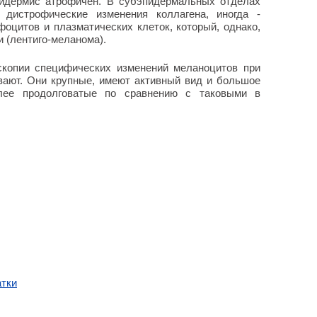
пидермис атрофичен. В субэпидермальных отделах
дистрофические изменения коллагена, иногда -
оцитов и плазматических клеток, который, однако,
и (лентиго-меланома).
оскопии специфических изменений меланоцитов при
вают. Они крупные, имеют активный вид и большое
лее продолговатые по сравнению с таковыми в
атки