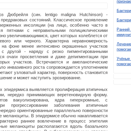
признак
Бактери
з Дюбрейля (син. lentigo maligna Hutchinson) -
 предраковых состояний. Классическое проявление
Бактери
верженных инсоляции (на лице, особенно часто в
Ранний 
тся пятнами с неправильными полициклическими
иммунит
рно увеличивающимися, цвет которых колеблется от
невого или черного. Характерна неравномерность
Лечение
е на фоне менее интенсивно окрашенных участков
помогае
 с другой - наряду с резко пигментированными
ся очаги просветления и даже депигментации при
Учёные 
торых участков. Встречаются и амеланотические
помогаю
ло инвазивного роста сопровождается уплотнением
етают узловатый характер, поверхность становится
шение и может наступить эрозированне.
ах эпидермиса выявляется пролиферация атипичных
ми, нередко принимающих веретеновидную форму.
тов вакуолизирована, ядра гиперхромные, с
и прогрессировании заболевания атипичные
 нередко ориентированные параллельно поверхности
е меланоциты. В эпидермисе обычно накапливается
рактерно раннее вовлечение в процесс эпителия
чные меланоциты располагаются вдоль базального