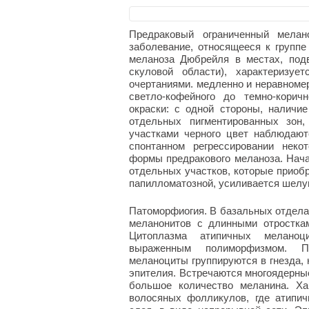
Предраковый ограниченный мелано
заболевание, относящееся к группе
меланоза Дюбрейля в местах, под
скуловой области), характеризуе
очертаниями. медленно и неравноме
светло-кофейного до темно-корич
окраски: с одной стороны, наличи
отдельных пигментированных зон,
участками черного цвет наблюдают
спонтанном регрессировании неко
формы предракового меланоза. Нача
отдельных участков, которые приобр
папилломатозной, усиливается шелу
Патоморфиогия. В базальных отдел
меланонитов с длинными отростка
Цитоплазма атипичных меланоци
выраженным полиморфизмом. Пр
меланоциты группируются в гнезда,
эпителия. Встречаются многоядерны
большое количество меланина. Ха
волосяных фолликулов, где атипи