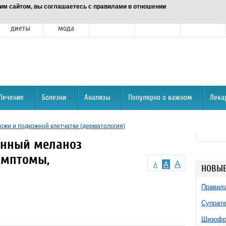
им сайтом, вы соглашаетесь с правилами в отношении
Питание и
Красота и
Отношения
Спорт
О портале
диеты
мода
Лечение
Болезни
Анализы
Популярно о важном
Лека
ожи и подкожной клетчатки (дерматология)
енный меланоз
имптомы,
A
A
A
НОВЫЕ
Правила
Супрате
Шизофре