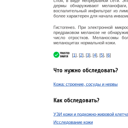
слоя, в виде непрерывной сети. Э
дермы обнаруживают меланофаги, 
воспалительный инфильтрат из лимф
более характерен для начала инвази
Гистогенез. При электронной микр
предраковом меланозе не обнаружи
число отростков. Меланосомы бо
меланоцитах нормальной кожи.
[
1
], [
2
], [
3
], [
4
], [
5
], [
6
]
Что нужно обследовать?
Кожа: строение, сосуды и нервы
Как обследовать?
УЗИ кожи и подкожно-жировой клетч
Исследование кожи