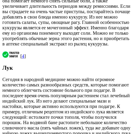
она помогает немного снять сильные боли, а также
увеличивает длительность периодов между ремиссиями. Если
вы страдаете на очень частые приступы, постарайтесь почаще
добавлять в свои блюда именно кукурузу. Из нее можно
готовить салаты, супы, овощные рагу. Главной особенностью
кукурузы является ее мочегонный эффект. Именно благодаря
ему из организма понемногу выходят соли. Можно не только
употреблять обычные зерна этого растения, но и приобретать
в аптеке специальный экстракт из рылец кукурузы.
[
4
]
Лук
Сегодня в народной медицине можно найти огромное
количество самых разнообразных средств, которые помогают
немного облегчить состояние больного при подагре. В
последнее время очень популярным растением стал лечебный
индийский лук. Из него делают специальные мази и
настойки, которые активно используются при подагре. К
примеру, отличным рецептом из индийского лука является
следующий: истолките почки тополя, чтобы получился
порошок. На водяной бане растопите небольшое количество
сливочного масла (пять чайных ложек), туда же добавьте одну
чайную ложку вышеупомянутого порошка и индийского лука.