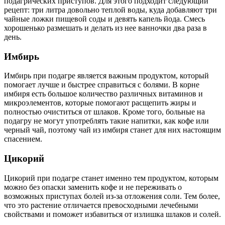
подагрических приступов. Для этого подходит следующий
рецепт: три литра довольно теплой воды, куда добавляют три
чайные ложки пищевой соды и девять капель йода. Смесь
хорошенько размешать и делать из нее ванночки два раза в
день.
Имбирь
Имбирь при подагре является важным продуктом, который
помогает лучше и быстрее справиться с болями. В корне
имбиря есть большое количество различных витаминов и
микроэлементов, которые помогают расщепить жиры и
полностью очиститься от шлаков. Кроме того, больные на
подагру не могут употреблять такие напитки, как кофе или
черный чай, поэтому чай из имбиря станет для них настоящим
спасением.
Цикорий
Цикорий при подагре станет именно тем продуктом, которым
можно без опаски заменить кофе и не переживать о
возможных приступах болей из-за отложения соли. Тем более,
что это растение отличается превосходными лечебными
свойствами и поможет избавиться от излишка шлаков и солей.