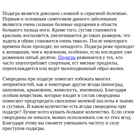
Подагра является довольно сложной и серьезной болезнью.
Первым и основным симптомом данного заболевания
являются очень сильные болевые ощущения в области
большого пальца ноги. Кроме того, сустав становится
красным, воспаляется, увеличивается до таких размеров, что
ходить в обуви становится очень тяжело. После некоторого
времени боли проходят, но ненадолго. Подагра реже приходит
к женщинам, чем к мужчинам, особенно, если последние уже
разменяли пятый десяток.
Подагра
развивается у тех, кто
часто злоупотребляет спиртным, ест мясные продукты,
переохлаждается или ведет малоподвижный образ жизни.
Смородина при подагре помогает избежать многих
неприятностей, как и некоторые другие ягоды (виноград,
шиповник, крыжовник, жимолость, земляника). Благодаря
особым веществам, которые входят в состав смородины
помогают предупредить скопление мочевой кислоты в тканях
и суставах. В каком количестве есть ягоды смородины при
подагре? Лучше всего кушать большое количество. Если сезон
смородины не начался, можно использовать сок из этих ягод.
Благодаря этому вы сможете уменьшить частоту и силу
приступов подагры.