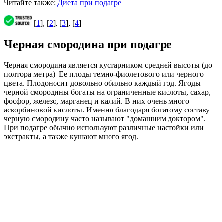
Читайте также:
Диета при подагре
[
1
], [
2
], [
3
], [
4
]
Черная смородина при подагре
Черная смородина является кустарником средней высоты (до
полтора метра). Ее плоды темно-фиолетового или черного
цвета. Плодоносит довольно обильно каждый год. Ягоды
черной смородины богаты на ограниченные кислоты, сахар,
фосфор, железо, марганец и калий. В них очень много
аскорбиновой кислоты. Именно благодаря богатому составу
черную смородину часто называют "домашним доктором".
При подагре обычно используют различные настойки или
экстракты, а также кушают много ягод.