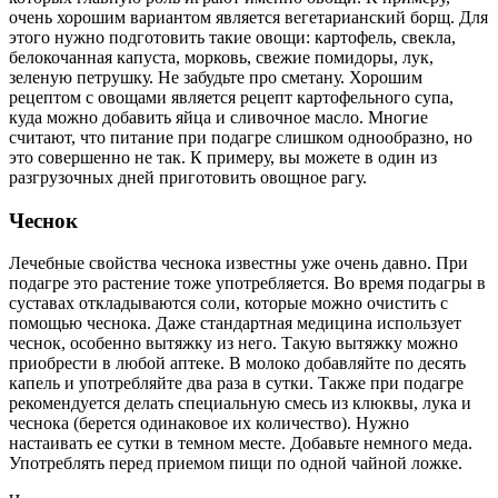
очень хорошим вариантом является вегетарианский борщ. Для
этого нужно подготовить такие овощи: картофель, свекла,
белокочанная капуста, морковь, свежие помидоры, лук,
зеленую петрушку. Не забудьте про сметану. Хорошим
рецептом с овощами является рецепт картофельного супа,
куда можно добавить яйца и сливочное масло. Многие
считают, что питание при подагре слишком однообразно, но
это совершенно не так. К примеру, вы можете в один из
разгрузочных дней приготовить овощное рагу.
Чеснок
Лечебные свойства чеснока известны уже очень давно. При
подагре это растение тоже употребляется. Во время подагры в
суставах откладываются соли, которые можно очистить с
помощью чеснока. Даже стандартная медицина использует
чеснок, особенно вытяжку из него. Такую вытяжку можно
приобрести в любой аптеке. В молоко добавляйте по десять
капель и употребляйте два раза в сутки. Также при подагре
рекомендуется делать специальную смесь из клюквы, лука и
чеснока (берется одинаковое их количество). Нужно
настаивать ее сутки в темном месте. Добавьте немного меда.
Употреблять перед приемом пищи по одной чайной ложке.