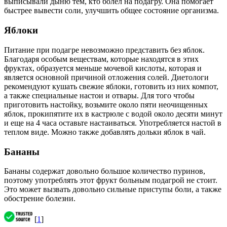
выписывали дыню тем, кто болел на подагру. Она помогает
быстрее вывести соли, улучшить общее состояние организма.
Яблоки
Питание при подагре невозможно представить без яблок.
Благодаря особым веществам, которые находятся в этих
фруктах, образуется меньше мочевой кислоты, которая и
является основной причиной отложения солей. Диетологи
рекомендуют кушать свежие яблоки, готовить из них компот,
а также специальные настои и отвары. Для того чтобы
приготовить настойку, возьмите около пяти неочищенных
яблок, прокипятите их в кастрюле с водой около десяти минут
и еще на 4 часа оставьте настаиваться. Употребляется настой в
теплом виде. Можно также добавлять дольки яблок в чай.
Бананы
Бананы содержат довольно большое количество пуринов,
поэтому употреблять этот фрукт больным подагрой не стоит.
Это может вызвать довольно сильные приступы боли, а также
обострение болезни.
[
1
]