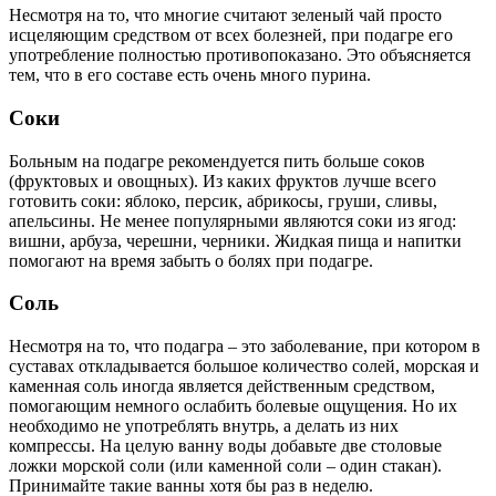
Несмотря на то, что многие считают зеленый чай просто
исцеляющим средством от всех болезней, при подагре его
употребление полностью противопоказано. Это объясняется
тем, что в его составе есть очень много пурина.
Соки
Больным на подагре рекомендуется пить больше соков
(фруктовых и овощных). Из каких фруктов лучше всего
готовить соки: яблоко, персик, абрикосы, груши, сливы,
апельсины. Не менее популярными являются соки из ягод:
вишни, арбуза, черешни, черники. Жидкая пища и напитки
помогают на время забыть о болях при подагре.
Соль
Несмотря на то, что подагра – это заболевание, при котором в
суставах откладывается большое количество солей, морская и
каменная соль иногда является действенным средством,
помогающим немного ослабить болевые ощущения. Но их
необходимо не употреблять внутрь, а делать из них
компрессы. На целую ванну воды добавьте две столовые
ложки морской соли (или каменной соли – один стакан).
Принимайте такие ванны хотя бы раз в неделю.