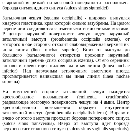
с яремной вырезкой на мозговой поверхности расположена
борозда сигмовидного синуса (sulcus sinus sigmoidei).
Затылочная чешуя (squama occipitalis) - широкая, выпуклая
кнаружи пластинка, края которой сильно зазубрены. На целом
черепе они соединяются с теменными и височными костями.
В центре наружной поверхности чешуи виден наружный
затылочный выступ (protuberantia occipitalis externa), от
которого в обе стороны отходит слабовыраженная верхняя вы
иная линия (linea nuchae superior). Вниз от выступа до
большого (затылочного) отверстия проходит наружный
затылочный гребень (crista occipitalis externa). От его середины
вправо и влево идет нижняя вы иная линия (hinea nuchae
inferior). Над наружным затылочным выступом иногда
просматривается наивысшая вы иная линия (linea nuchae
suprema).
На внутренней стороне затылочной чешуи находится
крестообразное возвышение (eminentia cruciformis),
разделяющее мозговую поверхность чешуи на 4 ямки. Центр
крестообразного возвышения образует внутренний
затылочный выступ (protuberantia occipitalis interna). Вправо и
влево от этого выступа проходит борозда поперечного синуса
(sulcus sinus transversus). Вверх от выступа идет борозда
верхнего сагиттального синуса (sulcus sinus sagittalis superioris),