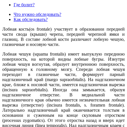
Где болит?
Что нужно обследовать?
Как обследовать?
Лобная кость
(os frontale) участвует в образовании передней
части свода (крыши) черепа, передней черепной ямки и
глазниц. В составе лобной кости различают лобную чешую,
глазничные и носовую части.
Лобная чешуя (squama frontalis) имеет выпуклую переднюю
поверхность, на которой видны лобные бугры. Изнутри
лобная чешуя вогнутая, образует внутреннюю поверхность,
обращенную к головному мозгу. Спереди лобная чешуя
переходит в глазничные части, формирует парный
надглазничный край (margo supraorbitalis). На надглазничном
крае, ближе к носовой части, имеется надглазничная вырезка
(incisura supraorbitalis). Иногда она замыкается, образуя
надглазничное отверстие. В медиальной части
надглазничного края обычно имеется незначительная лобная
вырезка (отверстие) (incisura frontalis, s. foramen frontale).
Латерально надглазничный край оканчивается толстым в
основании и суженным на конце скуловым отростком
(processus zygomatics). От этого отростка назад и вверх идет
височная линия (linea temporalis). Над надглазничным краем с