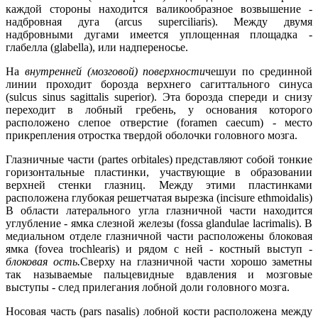
каждой стороны находится валикообразное возвышение -
надбровная дуга (arcus superciliaris). Между двумя
надбровными дугами имеется уплощенная площадка -
глабелла (glabella), или надпереносье.
На
внутренней (мозговой) поверхности
чешуи по срединной
линии проходит борозда верхнего сагиттального синуса
(sulcus sinus sagittalis superior). Эта борозда спереди и снизу
переходит в лобный гребень, у основания которого
расположено слепое отверстие (foramen caecum) - место
прикрепления отростка твердой оболочки головного мозга.
Глазничные части (partes orbitales) представляют собой тонкие
горизонтальные пластинки, участвующие в образовании
верхней стенки глазниц. Между этими пластинками
расположена глубокая решетчатая вырезка (incisure ethmoidalis)
В области латерального угла глазничной части находится
углубление - ямка слезной железы (fossa glandulae lacrimalis). В
медиальном отделе глазничной части расположены блоковая
ямка (fovea trochlearis) и рядом с ней - костный выступ -
блоковая ость.
Сверху на глазничной части хорошо заметны
так называемые пальцевидные вдавления и мозговые
выступы - след прилегания лобной доли головного мозга.
Носовая часть (pars nasalis) лобной кости расположена между