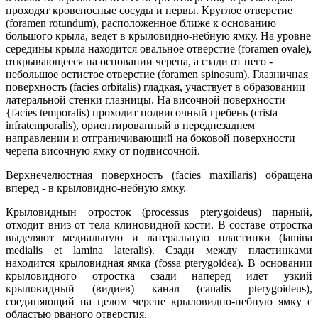
проходят кровеносные сосуды и нервы. Круглое отверстие
(foramen rotundum), расположенное ближе к основанию
большого крыла, ведет в крыловидно-небную ямку. На уровне
середины крыла находится овальное отверстие (foramen ovale),
открывающееся на основании черепа, а сзади от него -
небольшое остистое отверстие (foramen spinosum). Глазничная
поверхность (facies orbitalis) гладкая, участвует в образовании
латеральной стенки глазницы. На височной поверхности
{facies temporalis) проходит подвисочный гребень (crista
infratemporalis), ориентированный в переднезаднем
направлении и отграничивающий на боковой поверхности
черепа височную ямку от подвисочной.
Верхнечелюстная поверхность (facies maxillaris) обращена
вперед - в крыловидно-небную ямку.
Крыловиднын отросток (processus pterygoideus) парный,
отходит вниз от тела клиновидной кости. В составе отростка
выделяют медиальную и латеральную пластинки (lamina
medialis et lamina lateralis). Сзади между пластинками
находится крыловидная ямка (fossa pterygoidea). В основании
крыловидного отростка сзади наперед идет узкий
крыловидный (видиев) канал (canalis pterygoideus),
соединяющий на целом черепе крыловидно-небную ямку с
областью рваного отверстия.