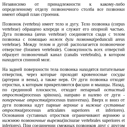
Независимо от принадлежности к какому-либо
определенному отделу позвоночного столба все позвонки
имеют общий план строения.
Позвонок (vertebra) имеет тело и дугу. Тело позвонка (corpus
vertebrae) обращено кпереди и служит его опорной частью.
Дуга позвонка (areus vertebrae) соединяется сзади с телом
позвонка с помощью
ножек дуги позвонка
(pedunculi areus
vertebrae). Между телом и дугой располагается позвоночное
отверстие (foramen vertebrale). Совокупность всех отверстий
образует позвоночный канал (canalis vertebralis), в котором
находится спинной мозг.
На задней поверхности тела позвонка находятся питательные
отверстия, через которые проходят кровеносные сосуды
(артерии и вены), а также нерв. От дуги позвонка отходят
отростки, к которым прикрепляются фасции и мышцы. Назад,
по срединной плоскости, отходит непарный
остистый
отросток
(processus spinosus), направо и налево от дуги -
поперечные отростки
(processus transversus). Вверх и вниз от
дуги позвонка идут парные
верхние и нижние суставные
отростки
(processus articulates superiores et inferiores).
Основания суставных отростков ограничивают
верхнюю и
нижнюю позвоночные вырезки
(incisurae vertebrales superiores et
inferiores). При соединении смежных позвонков друг с другом