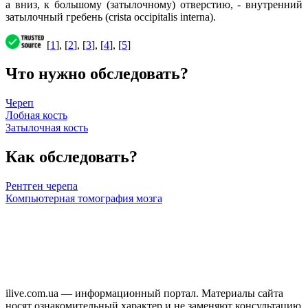
а вниз, к большому (затылочному) отверстию, - внутренний
затылочный гребень (crista occipitalis interna).
[
1
], [
2
], [
3
], [
4
], [
5
]
Что нужно обследовать?
Череп
Лобная кость
Затылочная кость
Как обследовать?
Рентген черепа
Компьютерная томография мозга
ilive.com.ua — информационный портал. Материалы сайта
носят ознакомительный характер и не заменяют консультацию