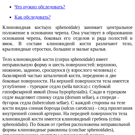
Что нужно обследовать?
Как обследовать?
Клиновидная кость
(os sphenoidale) занимает центральное
положение в основании черепа. Она участвует в образовании
основания черепа, боковых его отделов и ряда полостей и
ямок. В составе клиновидной кости различают тело,
крыловидные отростки, большие и малые крылья.
Тело клиновидной кости (corpus sphenoidale) имеет
неправильную форму и шесть поверхностей: верхнюю,
нижнюю, заднюю, сросшуюся (у взрослого человека) с
базилярной частью затылочной кости, переднюю и две
боковые поверхности. На верхней поверхности тела имеется
углубление - турецкое седло (sella turcica) с глубокой
гипофизарной ямкой (fossa hypophysialis). Сзади в турецком
седле выделяют спинку седла (dorsum sellae), а спереди -
бугорок седла (tuberculum sellae). С каждой стороны на теле
кости видна сонная борозда (sulcus caroticus) - след прилегания
внутренней сонной артерии. На передней поверхности тела
клиновидной кости имеется клиновидный гребень (crista
sphenoidalis). По бокам от гребня расположены неправильной
формы клиновидные раковины (conchae sphenoidales),