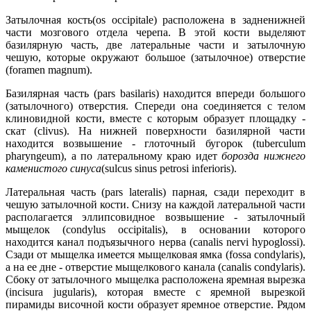
Затылочная кость
(оs occipitale) расположена в задненижней
части мозгового отдела черепа. В этой кости выделяют
базилярную часть, две латеральные части и затылочную
чешую, которые окружают большое (затылочное) отверстие
(foramen magnum).
Базилярная часть (pars basilaris) находится впереди большого
(затылочного) отверстия. Спереди она соединяется с телом
клиновидной кости, вместе с которым образует площадку -
скат (clivus). На нижней поверхности базилярной части
находится возвышение - глоточный бугорок (tuberculum
pharyngeum), а по латеральному краю идет
борозда нижнего
каменистого синуса
(sulcus sinus petrosi inferioris).
Латеральная часть (pars lateralis) парная, сзади переходит в
чешую затылочной кости. Снизу на каждой латеральной части
располагается эллипсовидное возвышение - затылочный
мыщелок (condylus occipitalis), в основании которого
находится канал подъязычного нерва (canalis nervi hypoglossi).
Сзади от мыщелка имеется мыщелковая ямка (fossa condylaris),
а на ее дне - отверстие мыщелкового канала (canalis condylaris).
Сбоку от затылочного мыщелка расположена яремная вырезка
(incisura jugularis), которая вместе с яремной вырезкой
пирамиды височной кости образует яремное отверстие. Рядом