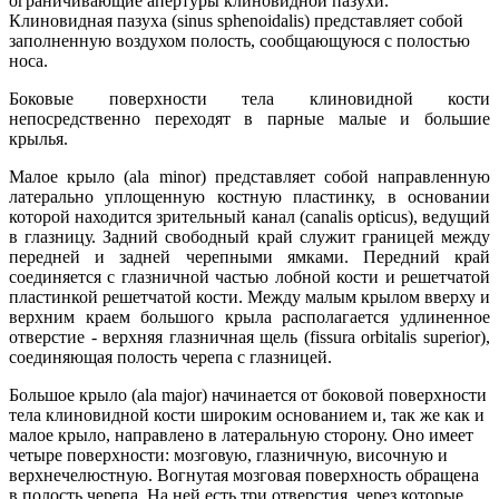
ограничивающие апертуры клиновидной пазухи.
Клиновидная пазуха (sinus sphenoidalis) представляет собой
заполненную воздухом полость, сообщающуюся с полостью
носа.
Боковые поверхности тела клиновидной кости
непосредственно переходят в парные малые и большие
крылья.
Малое крыло (ala minor) представляет собой направленную
латерально уплощенную костную пластинку, в основании
которой находится зрительный канал (canalis opticus), ведущий
в глазницу. Задний свободный край служит границей между
передней и задней черепными ямками. Передний край
соединяется с глазничной частью лобной кости и решетчатой
пластинкой решетчатой кости. Между малым крылом вверху и
верхним краем большого крыла располагается удлиненное
отверстие - верхняя глазничная щель (fissura orbitalis superior),
соединяющая полость черепа с глазницей.
Большое крыло (ala major) начинается от боковой поверхности
тела клиновидной кости широким основанием и, так же как и
малое крыло, направлено в латеральную сторону. Оно имеет
четыре поверхности: мозговую, глазничную, височную и
верхнечелюстную. Вогнутая мозговая поверхность обращена
в полость черепа. На ней есть три отверстия, через которые