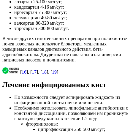
лозартан 25-100 мг/сут;
кандесартан 4-16 мг/сут;
ирбесартан 75-300 мг/сут;
телмисартан 40-80 мг/сут;
валсартан 80-320 мг/сут;
эпросартан 300-800 мг/сут.
В числе других гипотензивных препаратов при поликистозе
почек взрослых используют блокаторы медленных
кальциевых каналов длительного действия, бета-
адреноблокаторы. Диуретики не показаны из-за инверсии
натриевых насосов и полицитемии.
[
16
], [
17
], [
18
], [
19
]
Лечение инфицированных кист
По возможности следует аспирировать жидкость из
инфицированной кисты почки или печени.
Необходимо использовать липофильные антибиотики с
константой диссоциации, позволяющей им проникнуть
в кислую среду кисты в течение 1-2 нед:
фторхинолоны:
ципрофлоксацин 250-500 мг/сут;