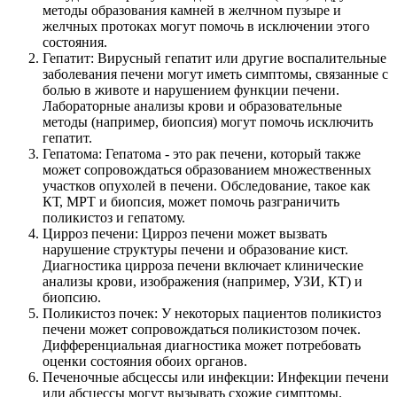
методы образования камней в желчном пузыре и
желчных протоках могут помочь в исключении этого
состояния.
Гепатит: Вирусный гепатит или другие воспалительные
заболевания печени могут иметь симптомы, связанные с
болью в животе и нарушением функции печени.
Лабораторные анализы крови и образовательные
методы (например, биопсия) могут помочь исключить
гепатит.
Гепатома: Гепатома - это рак печени, который также
может сопровождаться образованием множественных
участков опухолей в печени. Обследование, такое как
КТ, МРТ и биопсия, может помочь разграничить
поликистоз и гепатому.
Цирроз печени: Цирроз печени может вызвать
нарушение структуры печени и образование кист.
Диагностика цирроза печени включает клинические
анализы крови, изображения (например, УЗИ, КТ) и
биопсию.
Поликистоз почек: У некоторых пациентов поликистоз
печени может сопровождаться поликистозом почек.
Дифференциальная диагностика может потребовать
оценки состояния обоих органов.
Печеночные абсцессы или инфекции: Инфекции печени
или абсцессы могут вызывать схожие симптомы.