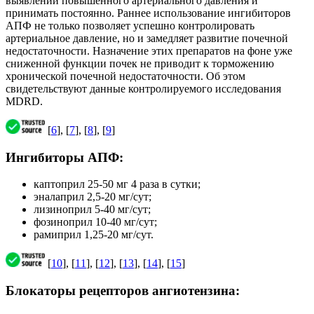
выявлении повышенного артериального давления и
принимать постоянно. Раннее использование ингибиторов
АПФ не только позволяет успешно контролировать
артериальное давление, но и замедляет развитие почечной
недостаточности. Назначение этих препаратов на фоне уже
сниженной функции почек не приводит к торможению
хронической почечной недостаточности. Об этом
свидетельствуют данные контролируемого исследования
MDRD.
[
6
], [
7
], [
8
], [
9
]
Ингибиторы АПФ:
каптоприл 25-50 мг 4 раза в сутки;
эналаприл 2,5-20 мг/сут;
лизиноприл 5-40 мг/сут;
фозиноприл 10-40 мг/сут;
рамиприл 1,25-20 мг/сут.
[
10
], [
11
], [
12
], [
13
], [
14
], [
15
]
Блокаторы рецепторов ангиотензина: