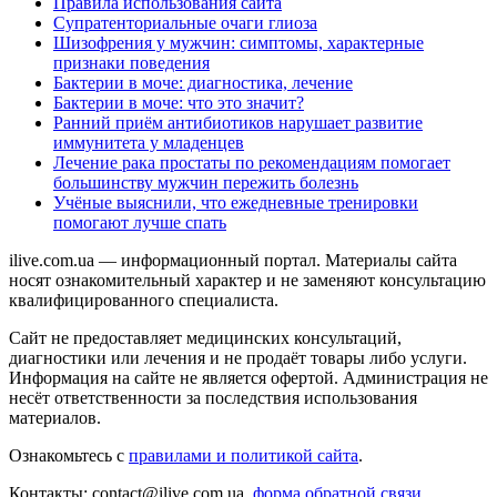
Правила использования сайта
Супратенториальные очаги глиоза
Шизофрения у мужчин: симптомы, характерные
признаки поведения
Бактерии в моче: диагностика, лечение
Бактерии в моче: что это значит?
Ранний приём антибиотиков нарушает развитие
иммунитета у младенцев
Лечение рака простаты по рекомендациям помогает
большинству мужчин пережить болезнь
Учёные выяснили, что ежедневные тренировки
помогают лучше спать
ilive.com.ua — информационный портал. Материалы сайта
носят ознакомительный характер и не заменяют консультацию
квалифицированного специалиста.
Сайт не предоставляет медицинских консультаций,
диагностики или лечения и не продаёт товары либо услуги.
Информация на сайте не является офертой. Администрация не
несёт ответственности за последствия использования
материалов.
Ознакомьтесь с
правилами и политикой сайта
.
Контакты: contact@ilive.com.ua,
форма обратной связи.