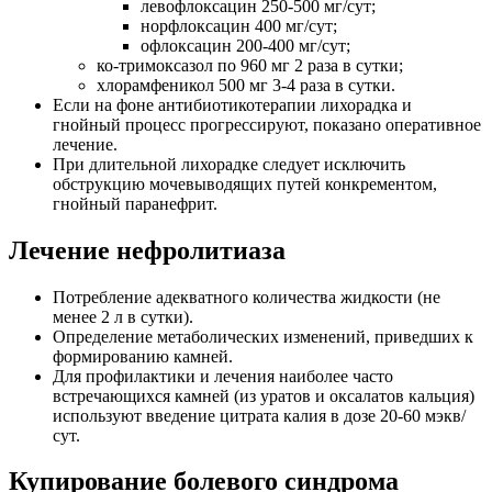
левофлоксацин 250-500 мг/сут;
норфлоксацин 400 мг/сут;
офлоксацин 200-400 мг/сут;
ко-тримоксазол по 960 мг 2 раза в сутки;
хлорамфеникол 500 мг 3-4 раза в сутки.
Если на фоне антибиотикотерапии лихорадка и
гнойный процесс прогрессируют, показано оперативное
лечение.
При длительной лихорадке следует исключить
обструкцию мочевыводящих путей конкрементом,
гнойный паранефрит.
Лечение нефролитиаза
Потребление адекватного количества жидкости (не
менее 2 л в сутки).
Определение метаболических изменений, приведших к
формированию камней.
Для профилактики и лечения наиболее часто
встречающихся камней (из уратов и оксалатов кальция)
используют введение цитрата калия в дозе 20-60 мэкв/
сут.
Купирование болевого синдрома