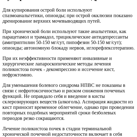
Для купирования острой боли используют
спазмоанальгетики, опиоиды; при острой окклюзии показано
дренирование верхних мочевыводящих путей.
При хронической боли используют такие анальгетики, как
парацетамол и трамадол, трициклические антидепрессанты
(амитриптилин 50-150 мг/сут, пипофезин 50-150 мг/сут);
опиоиды; автономную блокаду нервов, иглорефлексотерапию.
При их неэффективности применяют инвазивные и
хирургические лапароскопические методы лечения
поликистоза почек - декомпрессию и иссечение кист,
нефрэктомию.
Для уменьшения болевого синдрома НПВС не показаны в
связи с нефротоксичностью и риском снижения почечных
функций. Не оправдало себя и введение в кисты
склерозирующих веществ (алкоголь). Аспирация жидкости из
кист приносит временное облегчение, однако при проведении
повторных подобных мероприятий сроки безболевых
периодов резко сокращаются.
Лечение поликистоза почек в стадии терминальной
хронической почечной недостаточности включает в себя