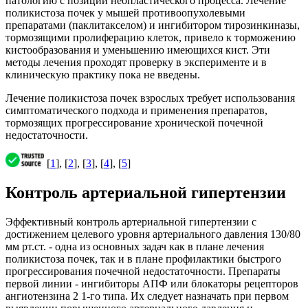
патологию с позиций неопластического процесса. Лечение
поликистоза почек у мышей противоопухолевыми
препаратами (паклитакселом) и ингибитором тирозинкиназы,
тормозящими пролиферацию клеток, привело к торможению
кистообразования и уменьшению имеющихся кист. Эти
методы лечения проходят проверку в эксперименте и в
клиническую практику пока не введены.
Лечение поликистоза почек взрослых требует использования
симптоматического подхода и применения препаратов,
тормозящих прогрессирование хронической почечной
недостаточности.
[
1
], [
2
], [
3
], [
4
], [
5
]
Контроль артериальной гипертензии
Эффективный контроль артериальной гипертензии с
достижением целевого уровня артериального давления 130/80
мм рт.ст. - одна из основных задач как в плане лечения
поликистоза почек, так и в плане профилактики быстрого
прогрессирования почечной недостаточности. Препараты
первой линии - ингибиторы АПФ или блокаторы рецепторов
ангиотензина 2 1-го типа. Их следует назначать при первом