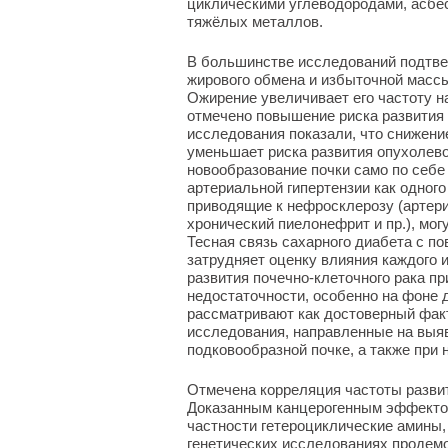
циклическими углеводородами, асб
тяжёлых металлов.
В большинстве исследований подтве
жирового обмена и избыточной массы 
Ожирение увеличивает его частоту н
отмечено повышение риска развития 
исследования показали, что снижени
уменьшает риска развития опухолевог
новообразование почки само по себе
артериальной гипертензии как одног
приводящие к нефросклерозу (артери
хронический пиелонефрит и пр.), мог
Тесная связь сахарного диабета с п
затрудняет оценку влияния каждого 
развития почечно-клеточного рака п
недостаточности, особенно на фоне 
рассматривают как достоверный факт
исследования, направленные на выяв
подковообразной почке, а также при
Отмечена корреляция частоты развит
Доказанным канцерогенным эффекто
частности гетероциклические амины,
генетических исследованиях продем