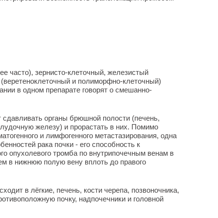
е часто), зернисто-клеточный, железистый
 (веретеноклеточный и полиморфно-клеточный)
ании в одном препарате говорят о смешанно-
 сдавливать органы брюшной полости (печень,
елудочную железу) и прорастать в них. Помимо
матогенного и лимфогенного метастазирования, одна
енностей рака почки - его способность к
го опухолевого тромба по внутрипочечным венам в
тем в нижнюю полую вену вплоть до правого
ходит в лёгкие, печень, кости черепа, позвоночника,
противоположную почку, надпочечники и головной