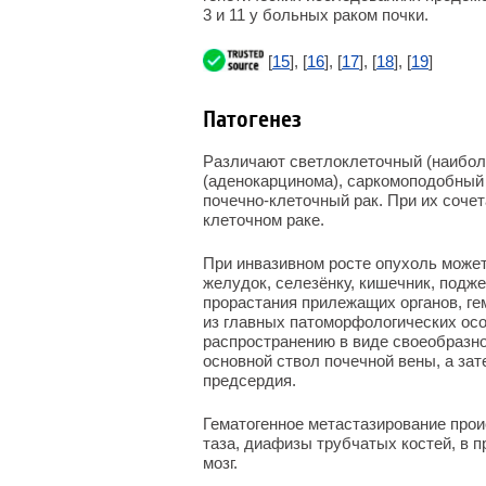
3 и 11 у больных раком почки.
[
15
], [
16
], [
17
], [
18
], [
19
]
Патогенез
Различают светлоклеточный (наиболе
(аденокарцинома), саркомоподобный
почечно-клеточный рак. При их сочет
клеточном раке.
При инвазивном росте опухоль может
желудок, селезёнку, кишечник, подж
прорастания прилежащих органов, ге
из главных патоморфологических особ
распространению в виде своеобразно
основной ствол почечной вены, а за
предсердия.
Гематогенное метастазирование проис
таза, диафизы трубчатых костей, в 
мозг.