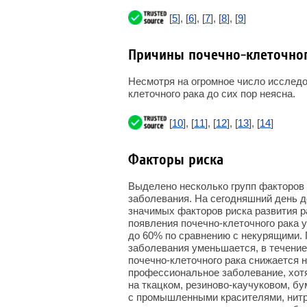
[
5
], [
6
], [
7
], [
8
], [
9
]
Причины почечно-клеточног
Несмотря на огромное число исследо
клеточного рака до сих пор неясна.
[
10
], [
11
], [
12
], [
13
], [
14
]
Факторы риска
Выделено несколько групп факторов
заболевания. На сегодняшний день до
значимых факторов риска развития 
появления почечно-клеточного рака у
до 60% по сравнению с некурящими. 
заболевания уменьшается, в течение
почечно-клеточного рака снижается н
профессиональное заболевание, хотя
на ткацком, резиново-каучуковом, б
с промышленными красителями, нитр