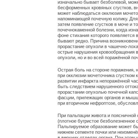
изначально бывает безболевой, мож
бесформенных кровяных сгустков, вн
может наблюдаться окклюзия мочеточ
напоминающей почечную колику. Для 
затем появление сгустков в моче и то
почечнокаменной болезни, когда изна
фоне стихания которого появляется в
бывают редко. Причина возникновени
прорастание опухоли в чашечно-лоха
острые нарушения кровообращения в 
опухоли, но и во всей поражённой поч
Острая боль на стороне поражения,
при окклюзии мочеточника сгустком к
развитии инфаркта непоражённой ча
быть следствием нарушенного отток
прорастании опухолью почечной кап
фасции, прилежащих органов и мышц
при вторичном нефроптозе, обуслов
При пальпации живота и поясничной 
(плотное бугристое безболезненное о
Пальпируемое образование может бы
нижнем сегменте почки или неизмен
в верхних отделах органа. При этом 