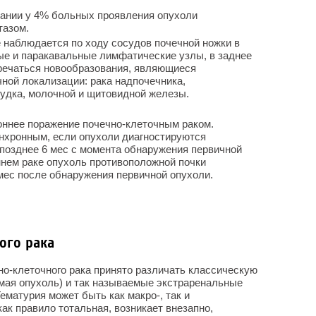
вании у 4% больных проявления опухоли
тазом.
 наблюдается по ходу сосудов почечной ножки в
ые и паракавальные лимфатические узлы, в заднее
тречаться новообразования, являющиеся
чной локализации: рака надпочечника,
елудка, молочной и щитовидной железы.
ннее поражение почечно-клеточным раком.
инхронным, если опухоли диагностируются
 позднее 6 мес с момента обнаружения первичной
ннем раке опухоль противоположной почки
 мес после обнаружения первичной опухоли.
ого рака
о-клеточного рака принято различать классическую
емая опухоль) и так называемые экстраренальные
ематурия может быть как макро-, так и
ак правило тотальная, возникает внезапно,