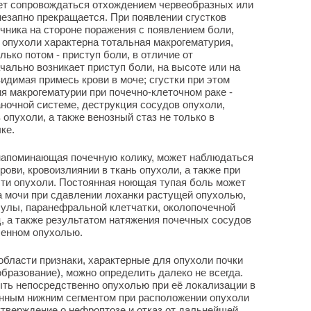
ет сопровождаться отхождением червеобразных или
езапно прекращается. При появлении сгустков
ника на стороне поражения с появлением боли,
опухоли характерна тотальная макрогематурия,
лько потом - приступ боли, в отличие от
чально возникает приступ боли, на высоте или на
идимая примесь крови в моче; сгустки при этом
я макрогематурии при почечно-клеточном раке -
ночной системе, деструкция сосудов опухоли,
опухоли, а также венозный стаз не только в
ке.
 напоминающая почечную колику, может наблюдаться
рови, кровоизлиянии в ткань опухоли, а также при
сти опухоли. Постоянная ноющая тупая боль может
а мочи при сдавлении лоханки растущей опухолью,
сулы, паранефральной клетчатки, околопочечной
, а также результатом натяжения почечных сосудов
ленном опухолью.
области признаки, характерные для опухоли почки
бразование), можно определить далеко не всегда.
ть непосредственно опухолью при её локализации в
ённым нижним сегментом при расположении опухоли
утверждение о нефроптозе и отказ от дальнейшей