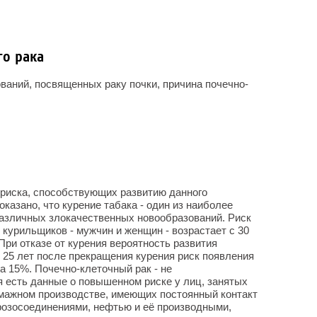
о рака
ваний, посвященных раку почки, причина почечно-
 риска, способствующих развитию данного
казано, что курение табака - один из наиболее
различных злокачественных новообразований. Риск
 курильщиков - мужчин и женщин - возрастает с 30
При отказе от курения вероятность развития
 25 лет после прекращения курения риск появления
а 15%. Почечно-клеточный рак - не
 есть данные о повышенном риске у лиц, занятых
умажном производстве, имеющих постоянный контакт
озосоединениями, нефтью и её производными,