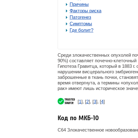
Причины
Факторы риска
Патогенез
Симптомы
Где болит?
Среди злокачественных опухолей по
90%) составляет почечно-клеточный 
Гипотеза Гравитца, который в 1883 г
нарушении висцерального эмбриогене
заброшенные в ткань почки, становя
время отвергнута, а термины «опухо
рак» имеют лишь историческое значе
[
1
], [
2
], [
3
], [
4
]
Код по МКБ-10
C64 Злокачественное новообразовани