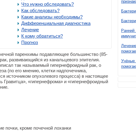
признак
Что нужно обследовать?
Как обследовать?
Бактери
Какие анализы необходимы?
Бактери
Дифференциальная диагностика
Лечение
Ранний 
К кому обратиться?
иммунит
Прогноз
Лечение
помогае
чечной паренхимы подавляющее большинство (85-
рак, развивающийся из канальцевого эпителия.
Учёные 
. описал так называемый гипернефроидный рак, о
помогаю
за (по его мнению, клетки надпочечника,
тся источником опухолевого процесса) в настоящее
ль Гравитца», «гипернефрома» и «гипернефроидный
ние.
е почки, кроме почечной лоханки