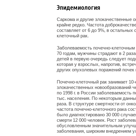
Эпидемиология
Саркома и другие злокачественные о
крайне редко. Частота доброкачест
составляет от 6 до 9%, в остальных 
клеточный рак.
Заболеваемость почечно-клеточным р
70 годам, мужчины страдают в 2 раз
детей в первую очередь следует под
которая у взрослых, напротив, встреч
других опухолевых поражений почек в
Почечно-клеточный рак занимает 10-
злокачественных новообразований че
по 1998 г. в России заболеваемость п
тыс. населения. По некоторым данным
раза. В структуре смертности от онк
частота почечно-клеточного рака сос
было диагностировано 30 000 случае
смерти 12 000 человек. Рост заболев
обусловленным значительным улучш
заболевания, широким внедрением ул