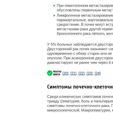
При гематогенном метастазиро
обусловлены первичным метас
Лимфогенное метастазирование
парааортальные, аортокавальн
средостение. В почке могут вс
метастазами рака другой перви
бронхогенного рака лёгкого, ж
У 5% больных наблюдается двусторо
Двусторонний рак почек называют с
одновременно с обеих сторон или не
опухоли. При асинхронном двусторо
диагностируют не ранее чем через 6
[
20
], [
21
], [
22
], [
23
], [
24
]
Симптомы почечно-клеточн
Среди клинических симптомов почечн
триаду (гематурия, боль и пальпиру
симптомы почечно-клеточного рака. Г
микроскопической. Макрогематурия, к