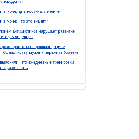
и поведения
и в моче: диагностика, лечение
и в моче: что это значит?
приём антибиотиков нарушает развитие
ета у младенцев
 рака простаты по рекомендациям
т большинству мужчин пережить болезнь
выяснили, что ежедневные тренировки
т лучше спать