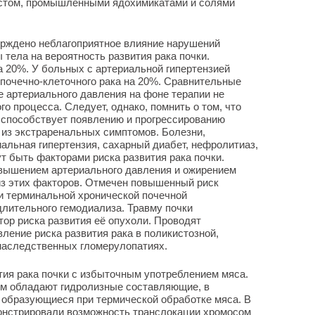
естом, промышленными ядохимикатами и солями
рждено неблагоприятное влияние нарушений
тела на вероятность развития рака почки.
а 20%. У больных с артериальной гипертензией
почечно-клеточного рака на 20%. Сравнительные
е артериального давления на фоне терапии не
о процесса. Следует, однако, помнить о том, что
 способствует появлению и прогрессированию
о из экстраренальных симптомов. Болезни,
альная гипертензия, сахарный диабет, нефролитиаз,
ут быть факторами риска развития рака почки.
овышением артериального давления и ожирением
из этих факторов. Отмечен повышенный риск
ри терминальной хронической почечной
длительного гемодиализа. Травму почки
ор риска развития её опухоли. Проводят
ление риска развития рака в поликистозной,
 наследственных гломерулопатиях.
ия рака почки с избыточным употреблением мяса.
м обладают гидролизные составляющие, в
 образующиеся при термической обработке мяса. В
онстрировали возможность транслокации хромосом