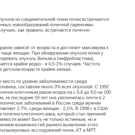
пухоли из соединительной ткани почки встречаются
венных новообразований почечной паренхимы
случаях, как правило, встречается почечно-
аком зависит от возраста и достигает максимума к
а чаще женщин. При обнаружении опухоли почки у
озревать опухоль Вильмса (нефробластома),
ается крайне редко - в 0,5-1% случаев. Частота
 детском возрасте крайне низкая.
е место по уровню заболеваемости среди
ловека, составляя около 3% всех опухолей. С 1992
очечно-клеточным раком возросла с 6,6 до 9,0 на 100
, за последние 10 лет она увеличилась почти в 2
ологических заболеваний в России среди мужчин
тавляет 2,7%, среди женщин - 2,1%. В 1998 г. в США
в почечно-клеточного рака, который стал причиной
аемости может быть не только истинным, но и
ением возможностей раннего выявления этого
ьтразвуковых исследований почек, КТ и МРТ.