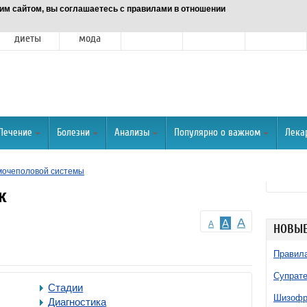
им сайтом, вы соглашаетесь с правилами в отношении
Питание и
Красота и
Отношения
Спорт
О портале
диеты
мода
Лечение
Болезни
Анализы
Популярно о важном
Лека
мочеполовой системы
к
A
A
A
НОВЫЕ
Правила
Супрате
Стадии
Шизофре
Диагностика