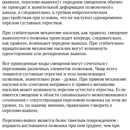
(вывихи, переломо-вывихи) с передним смещением обычно
не приводят к значительной деформации позвоночного
канала, а следовательно, к грубым неврологическим
расстройствам при условии, что не наступил одновременно
перелом суставных отростков.
При сгибательном механизме насилия, как правило, смещение
вывихнутого позвонка происходит кпереди, следовательно,
как правило, возникают передние вывихи. При сгибательно-
вращательном механизме насилия могут возникнуть
односторонние или ротационные вывихи.
Все приведенные виды смещения могут сочетаться с
переломами различных элементов позвонков. Чаще всего
ломаются суставные отростки и тела нижележащих
позвонков, значительно реже - дужки. При прямом механизме
насилия или сочетания непрямого п прямого механизма
насилия может возникнуть перелом остистого отростка. Если
имеется смещение в области синовиального межпозвонкового
сочленения с сопутствующим переломом позвонка на этом же
уровне, то, по нашему мнению, правильнее говорить о
переломо-вывихе.
Переломо-вывих является более тяжелым повреждением -
вправить костившиеся позвонки при нем труднее, чем при