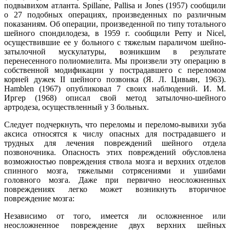
подвывихом атланта. Spillane, Pallisa и Jones (1957) сообщили
о 27 подобных операциях, произведенных по различным
показаниям. Об операции, произведенной по типу тотального
шейного спондилодеза, в 1959 г. сообщили Perry и Nicel,
осуществившие ее у больного с тяжелым параличом шейно-
затылочной мускулатуры, возникшим в результате
перенесенного полиомиелита. Мы произвели эту операцию в
собственной модификации у пострадавшего с переломом
корней дужек II шейного позвонка (Я. Л. Цивьян, 1963).
Hamblen (1967) опубликовал 7 своих наблюдений. И. М.
Иргер (1968) описал свой метод затылочно-шейного
артродеза, осуществленный у 3 больных.
Следует подчеркнуть, что переломы и переломо-вывихи зуба
аксиса относятся к числу опасных для пострадавшего и
трудных для лечения повреждений шейного отдела
позвоночника. Опасность этих повреждений обусловлена
возможностью повреждения ствола мозга и верхних отделов
спинного мозга, тяжелыми сотрясениями и ушибами
головного мозга. Даже при первично неосложненных
повреждениях легко может возникнуть вторичное
повреждение мозга:
Независимо от того, имеется ли осложненное или
неосложненное повреждение двух верхних шейных