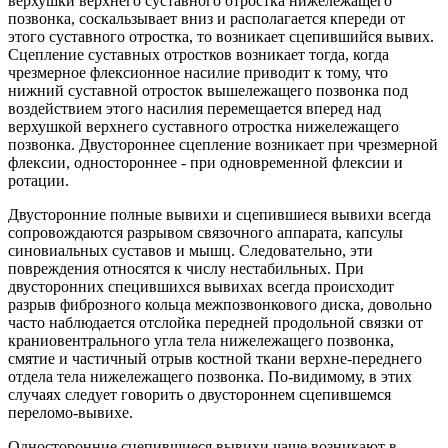
верхушки верхнего суставного отростка нижележащего
позвонка, соскальзывает вниз и располагается кпереди от
этого суставного отростка, то возникает сцепившийся вывих.
Сцепление суставных отростков возникает тогда, когда
чрезмерное флексионное насилие приводит к тому, что
нижний суставной отросток вышележащего позвонка под
воздействием этого насилия перемещается вперед над
верхушкой верхнего суставного отростка нижележащего
позвонка. Двустороннее сцепление возникает при чрезмерной
флексии, одностороннее - при одновременной флексии и
ротации.
Двусторонние полные вывихи и сцепившиеся вывихи всегда
сопровождаются разрывом связочного аппарата, капсулы
синовиальных суставов и мышц. Следовательно, эти
повреждения относятся к числу нестабильных. При
двусторонних спецившихся вывихах всегда происходит
разрыв фиброзного кольца межпозвонкового диска, довольно
часто наблюдается отслойка передней продольной связки от
краниовентрального угла тела нижележащего позвонка,
смятие и частичный отрыв костной ткани верхне-переднего
отдела тела нижележащего позвонка. По-видимому, в этих
случаях следует говорить о двустороннем сцепившемся
переломо-вывихе.
Односторонние сцепившиеся вывихи чаще возникают в