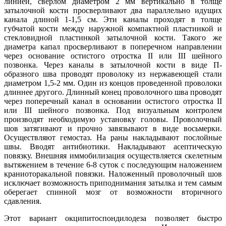
линией, сверлом диаметром 2 мм вертикально в толще
затылочной кости просверливают два параллельно идущих
канала длиной 1-1,5 см. Эти каналы проходят в толще
губчатой кости между наружной компактной пластинкой и
стекловидной пластинкой затылочной кости. Такого же
диаметра капал просверливают в поперечном направлении
через основание остистого отростка II или III шейного
позвонка. Через каналы в затылочной кости в виде П-
образного шва проводят проволоку из нержавеющей стали
диаметром 1,5-2 мм. Один из концов проведенной проволоки
длиннее другого. Длинный конец проволочного шва проводят
через поперечный канал в основании остистого отростка II
или III шейного позвонка. Под визуальным контролем
производят необходимую установку головы. Проволочный
шов затягивают и прочно завязывают в виде восьмерки.
Осуществляют гемостаз. На раны накладывают послойные
швы. Вводят антибиотики. Накладывают асептическую
повязку. Внешняя иммобилизация осуществляется скелетным
вытяжением в течение 6-8 суток с последующим наложением
краниоторакальной повязки. Наложенный проволочный шов
исключает возможность приподнимания затылка и тем самым
оберегает спинной мозг от возможности вторичного
сдавления.
Этот вариант окципитоспондилодеза позволяет быстро