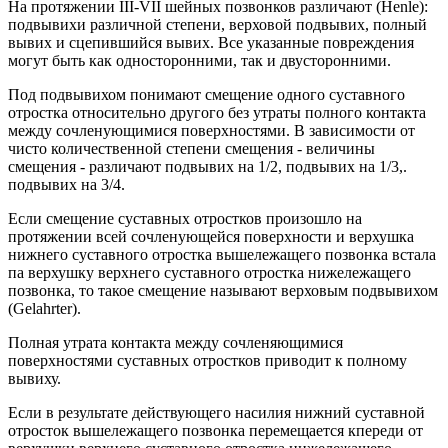
На протяжении III-VII шейных позвонков различают (Henle):
подвывихи различной степени, верховой подвывих, полный
вывих и сцепившийся вывих. Все указанные повреждения
могут быть как односторонними, так и двусторонними.
Под подвывихом понимают смещение одного суставного
отростка относительно другого без утраты полного контакта
между сочленующимися поверхностями. В зависимости от
чисто количественной степени смещения - величины
смещения - различают подвывих на 1/2, подвывих на 1/3,.
подвывих на 3/4.
Если смещение суставных отростков произошло на
протяжении всей сочленующейся поверхности и верхушка
нижнего суставного отростка вышележащего позвонка встала
па верхушку верхнего суставного отростка нижележащего
позвонка, то такое смещение называют верховым подвывихом
(Gelahrter).
Полная утрата контакта между сочленяющимися
поверхностями суставных отростков приводит к полному
вывиху.
Если в результате действующего насилия нижний суставной
отросток вышележащего позвонка перемещается кпереди от