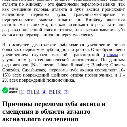
атланта по Кинбеку - это фактически переломо-вывихи, так
как смещение головы, атланта и зуба аксиса происходит
вследствие перелома зуба. Транслигаментарные и
перидентальные вывихи атланта по Кинбеку являются
истинными вывихами, так как возникают в результате или
разрыва поперечной связки атланта, пли выскальзывания зуба
аксиса под неразорванную поперечную связку.
В последнее десятилетие наблюдается увеличение числа
больных с переломом зубовидного отростка. Оно обусловлено
увеличением случаев тяжелой транспортной
травмы
и
улучшением рентгенологической диагностики. По данным
ряда авторов (Nachamson; Jahna; Ramadier; Bombart; Gomez-
Gonzales, Casasbuenas), переломы зуба аксиса составляют 10-
15% всех повреждений шейного отдела позвоночника и 1 -
2% всех повреждений позвоночника,
[
1
], [
2
], [
3
], [
4
], [
5
], [
6
], [
7
]
Причины перелома зуба аксиса и
смещения в области атланто-
аксиального сочленения