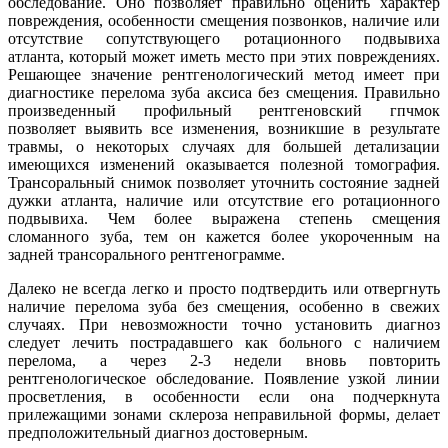
обследование. Оно позволяет правильно оценить характер
повреждения, особенности смещения позвонков, наличие или
отсутствие сопутствующего ротационного подвывиха
атланта, который может иметь место при этих повреждениях.
Решающее значение рентгенологический метод имеет при
диагностике перелома зуба аксиса без смещения. Правильно
произведенный профильный рентгеновский гпчмок
позволяет выявить все изменения, возникшие в результате
травмы, о некоторых случаях для большей детализации
имеющихся изменений оказывается полезной томография.
Трансоральный снимок позволяет уточнить состояние задней
дужки атланта, наличие или отсутствие его ротационного
подвывиха. Чем более выражена степень смещения
сломанного зуба, тем он кажется более укороченным на
задней трансорального рентгенограмме.
Далеко не всегда легко и просто подтвердить или отвергнуть
наличие перелома зуба без смещения, особенно в свежих
случаях. При невозможности точно установить диагноз
следует лечить пострадавшего как больного с наличием
перелома, а через 2-3 недели вновь повторить
рентгенологическое обследование. Появление узкой линии
просветления, в особенности если она подчеркнута
прилежащими зонами склероза неправильной формы, делает
предположительный диагноз достоверным.