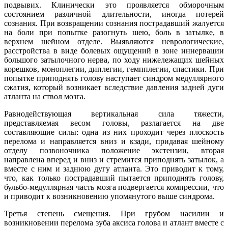
подвывих. Клинически это проявляется обморочным
состоянием различной длительности, иногда потерей
сознания. При возвращении сознания пострадавший жалуется
на боли при попытке разогнуть шею, боль в затылке, в
верхнем шейном отделе. Выявляются неврологические,
расстройства в виде болевых ощущений в зоне иннервации
большого затылочного нерва, по ходу нижележащих шейных
корешков, моноплегии, диплегии, гемпплегии, спастики. При
попытке приподнять голову наступает синдром медуллярного
сжатия, который возникает вследствие давления задней дуги
атланта на ствол мозга.
Равнодействующая вертикальная сила тяжести,
представляемая весом головы, разлагается на две
составляющие силы: одна из них проходит через плоскость
перелома и направляется вниз и кзади, придавая шейному
отделу позвоночника положение экстензии, вторая
направлена вперед и вниз и стремится приподнять затылок, а
вместе с ним и заднюю дугу атланта. Это приводит к тому,
что, как только пострадавший пытается приподнять голову,
бульбо-медуллярная часть мозга подвергается компрессии, что
и приводит к возникновению упомянутого выше синдрома.
Третья степень смещения. При грубом насилии и
возникновении перелома зуба аксиса голова и атлант вместе с