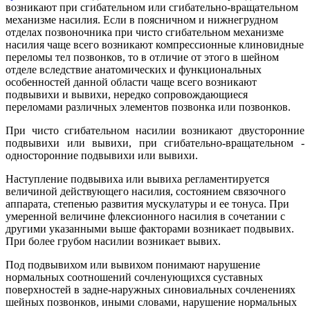
возникают при сгибательном или сгибательно-вращательном
механизме насилия. Если в поясничном и нижнегрудном
отделах позвоночника при чисто сгибательном механизме
насилия чаще всего возникают компрессионные клиновидные
переломы тел позвонков, то в отличие от этого в шейном
отделе вследствие анатомических и функциональных
особенностей данной области чаще всего возникают
подвывихи и вывихи, нередко сопровождающиеся
переломами различных элементов позвонка или позвонков.
При чисто сгибательном насилии возникают двусторонние
подвывихи или вывихи, при сгибательно-вращательном -
односторонние подвывихи или вывихи.
Наступление подвывиха или вывиха регламентируется
величиной действующего насилия, состоянием связочного
аппарата, степенью развития мускулатуры и ее тонуса. При
умеренной величине флексионного насилия в сочетании с
другими указанными выше факторами возникает подвывих.
При более грубом насилии возникает вывих.
Под подвывихом или вывихом понимают нарушение
нормальных соотношений сочленующихся суставных
поверхностей в задне-наружных синовиальных сочленениях
шейных позвонков, иными словами, нарушение нормальных