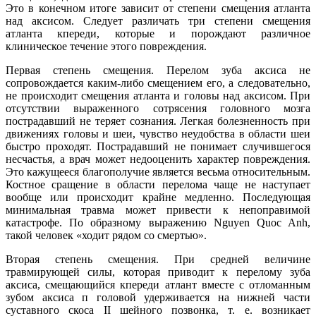
Это в конечном итоге зависит от степени смещения атланта
над аксисом. Следует различать три степени смещения
атланта кпереди, которые и порождают различное
клиническое течение этого повреждения.
Первая степень смещения. Перелом зуба аксиса не
сопровождается каким-либо смещением его, а следовательно,
не происходит смещения атланта и головы над аксисом. При
отсутствии выраженного сотрясения головного мозга
пострадавший не теряет сознания. Легкая болезненность при
движениях головы и шеи, чувство неудобства в области шеи
быстро проходят. Пострадавший не понимает случившегося
несчастья, а врач может недооценить характер повреждения.
Это кажущееся благополучие является весьма относительным.
Костное сращение в области перелома чаще не наступает
вообще или происходит крайне медленно. Последующая
минимальная травма может привести к непоправимой
катастрофе. По образному выражению Nguyen Quoc Anh,
такой человек «ходит рядом со смертью».
Вторая степень смещения. При средней величине
травмирующей силы, которая приводит к перелому зуба
аксиса, смещающийся кпереди атлант вместе с отломанным
зубом аксиса п головой удерживается на нижней части
суставного скоса II шейного позвонка, т. е. возникает