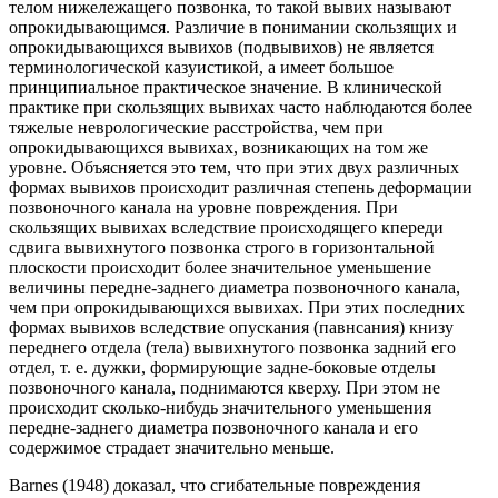
телом нижележащего позвонка, то такой вывих называют
опрокидывающимся. Различие в понимании скользящих и
опрокидывающихся вывихов (подвывихов) не является
терминологической казуистикой, а имеет большое
принципиальное практическое значение. В клинической
практике при скользящих вывихах часто наблюдаются более
тяжелые неврологические расстройства, чем при
опрокидывающихся вывихах, возникающих на том же
уровне. Объясняется это тем, что при этих двух различных
формах вывихов происходит различная степень деформации
позвоночного канала на уровне повреждения. При
скользящих вывихах вследствие происходящего кпереди
сдвига вывихнутого позвонка строго в горизонтальной
плоскости происходит более значительное уменьшение
величины передне-заднего диаметра позвоночного канала,
чем при опрокидывающихся вывихах. При этих последних
формах вывихов вследствие опускания (павнсания) книзу
переднего отдела (тела) вывихнутого позвонка задний его
отдел, т. е. дужки, формирующие задне-боковые отделы
позвоночного канала, поднимаются кверху. При этом не
происходит сколько-нибудь значительного уменьшения
передне-заднего диаметра позвоночного канала и его
содержимое страдает значительно меньше.
Barnes (1948) доказал, что сгибательные повреждения