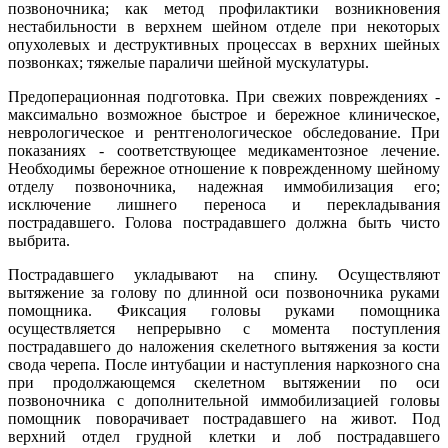
позвоночника; как метод профилактики возникновения
нестабильности в верхнем шейном отделе при некоторых
опухолевых и деструктивных процессах в верхних шейных
позвонках; тяжелые параличи шейной мускулатуры.
Предоперационная подготовка. При свежих повреждениях -
максимально возможное быстрое и бережное клиническое,
неврологическое и рентгенологическое обследование. При
показаниях - соответствующее медикаментозное лечение.
Необходимы бережное отношение к поврежденному шейному
отделу позвоночника, надежная иммобилизация его;
исключение лишнего переноса и перекладывания
пострадавшего. Голова пострадавшего должна быть чисто
выбрита.
Пострадавшего укладывают на спину. Осуществляют
вытяжение за голову по длинной оси позвоночника руками
помощника. Фиксация головы руками помощника
осуществляется непрерывно с момента поступления
пострадавшего до наложения скелетного вытяжения за кости
свода черепа. После интубации и наступления наркозного сна
при продолжающемся скелетном вытяжении по оси
позвоночника с дополнительной иммобилизацией головы
помощник поворачивает пострадавшего на живот. Под
верхний отдел грудной клетки и лоб пострадавшего