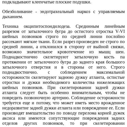
подкладывают клеенчатые плоские подушки.
Обезболивание - эндотрахеальный наркоз с управляемым
дыханием.
Техника окципитоспондилодеза. Срединным линейным
разрезом от затылочного бугра до остистого отростка V-VI
шейных позвонков строго по средней линии послойно
рассекают мягкие ткани. Если разрез произведен не строго по
средней линии, а отклонился в сторону от выйной связки,
возможно значительное кровотечение из мышц шеи.
Поднадкостнично скелетируют затылочную кость па
протяжении от затылочного бугра до заднего края большого
затылочного отверстия и в стороны от него. Строго
поднадкостнично. с соблюдением максимальной
осторожности скелетируют заднюю дужку атланта, остистые
отростки и дужки необходимого количества нижележащих
шейных позвонков. При скелетировании задней дужки
атланта следует быть особенно внимательным, чтобы не
повредить позвоночную артерию. Соблюдение осторожности
требуется еще и потому, что может иметь место врожденное
недоразвитие задней дужки атланта или повреждение ее. Если
производят вмешательство по поводу перелома корней дужек
аксиса или имеются сопутствующие повреждения задних
отделов других позвонков, то при скелетировании