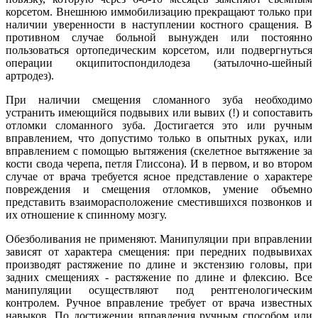
корсетом. Внешнюю иммобилизацию прекращают только при
наличии уверенности в наступлении костного сращения. В
противном случае больной вынужден или постоянно
пользоваться ортопедическим корсетом, или подвергнуться
операции окципитоспондилодеза (затылочно-шейный
артродез).
При наличии смещения сломанного зуба необходимо
устранить имеющийся подвывих или вывих (!) и сопоставить
отломки сломанного зуба. Достигается это или ручным
вправлением, что допустимо только в опытных руках, или
вправлением с помощью вытяжения (скелетное вытяжение за
кости свода черепа, петля Глиссона). И в первом, и во втором
случае от врача требуется ясное представление о характере
повреждения и смещения отломков, умение объемно
представить взаиморасположение сместившихся позвонков и
их отношение к спинному мозгу.
Обезболивания не применяют. Манипуляции при вправлении
зависят от характера смещения: при передних подвывихах
производят растяжение по длине и экстензию головы, при
задних смещениях - растяжение по длине и флексию. Все
манипуляции осуществляют под рентгенологическим
контролем. Ручное вправление требует от врача известных
навыков. По достижении вправления ручным способом или