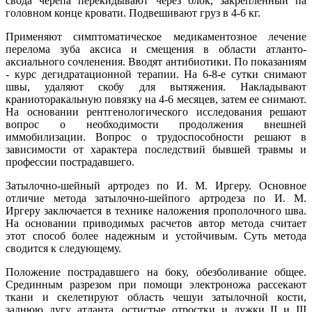
свода черепа перекидывают через блок, закрепленный па
головном конце кровати. Подвешивают груз в 4-6 кг.
Применяют симптоматическое медикаментозное лечение
перелома зуба аксиса и смещения в области атланто-
аксиального сочленения. Вводят антибиотики. По показаниям
- курс дегидратационной терапии. На 6-8-е сутки снимают
швы, удаляют скобу для вытяжения. Накладывают
краниоторакальную повязку на 4-6 месяцев, затем ее снимают.
На основании рентгенологического исследования решают
вопрос о необходимости продолжения внешней
иммобилизации. Вопрос о трудоспособности решают в
зависимости от характера последствий бывшей травмы и
профессии пострадавшего.
Затылочно-шейный артродез по И. М. Иргеру. Основное
отличие метода затылочно-шейпого артродеза по И. М.
Иргеру заключается в технике наложения прополочного шва.
На основании приводимых расчетов автор метода считает
этот способ более надежным и устойчивым. Суть метода
сводится к следующему.
Положение пострадавшего на боку, обезболивание общее.
Срединным разрезом при помощи электроножа рассекают
ткани и скелетируют область чешуи затылочной кости,
заднюю дугу атланта, остистые отростки и дужки II и III