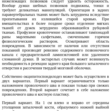
нижележащих позвонков следует удвоить осторожность.
Вообще дужки шейных позвонков подвижны, тонки и
требуют деликатных манипуляций. Ориентация в задних
паравертебральных тканях может быть затруднена вследствие
пропитывания их излившейся старой кровью. При
вмешательствах в более поздние сроки отделение мягких
тканей от дужек затруднено образовавшейся рубцовой
тканью. Профузное кровотечение останавливают тампонадой
раны марлевыми салфетками, смоченными горячим
физиологическим раствором. Осматривают область
повреждения. В зависимости от наличия или отсутствия
показаний производят ревизию содержимого позвоночного
канала с предварительной ламинэктомией или удалением
сломанной дужки. В застарелых случаях может возникнуть
необходимость в резекции заднего края большого затылочного
отверстия и рассечения твердой мозговой оболочки.
Собственно окципитоспондилодез может быть осуществлен в
двух вариантах. Первый вариант ограничивается только
наложением проволочного шва и показан только при свежих
повреждениях. Второй вариант сочетает в себе наложение
проволочного шва и костную пластику.
Первый вариант. На 1 см влево и вправо от середины
утолщения затылочной кости, образуемого нижней выйной