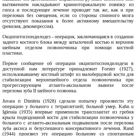
вытяжением накладывают краниоторакальную повязку из
гипса и последующее лечение проводят так же, как и при
переломах без смещения, если со стороны спинного мозга
отсутствуют показания к более активному вмешательству
(ревизия, декомпрессия).
Окципитоспондилодез - операция, заключающаяся в создании
заднего костного блока между затылочной костью и верхним
шейным отделом позвоночника при помощи костной
пластики.
Первое сообщение об операции окципитоспондилодеза в
доступной нам литературе принадлежит Forster (1927),
использовавшему костный штифт из малоберцовой кости для
стабилизации верхнешейного отдела позвоночника при
прогрессирующем атланто-аксиальном вывихе после
перелома зуба II шейного позвонка.
Juvara п Dimitriu (1928) сделали попытку произвести эту
операцию у больного с тетраплегией; больной умер. Kahn u
Iglessia (1935) впервые применили трансплантат из гребня
крыла подвздошной кости для стабилизации позвоночника у
больного с атланто-аксиальным подвывихом после перелома
зуба аксиса и безуспешного консервативного лечения. Rand
(1944) произвел эту операцию больному со спонтанным