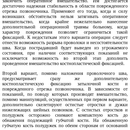
закончить оперативное вмешательство. Им достигается
достаточно надежная стабильность в области поврежденного
отрезка позвоночника. Применяют его тогда, когда и силу
возникших обстоятельств нельзя затягивать оперативное
вмешательство, когда крайне нежелательно нанесение
дополнительной операционной травмы больному, когда
характер повреждения позволяет ограничиться такой
фиксацией. К недостаткам этого варианта операции следует
отнести возможность разрыва проволоки и несостоятельности
шва. Когда пострадавший будет выведен из угрожаемого
состояния, при наличии соответствующих показаний не
исключается возможность во второй этап дополнить
проведенное вмешательство костнопластической фиксацией.
Второй вариант, помимо наложения проволочного шва,
предусматривает сразу же дополнительную
костнопластическую фиксацию затылочной кости и
поврежденного отрезка позвоночника. В зависимости от
показаний, по поводу которых производят вмешательство,
помимо манипуляций, осуществленных при первом варианте,
дополнительно скелетируют остистые отростки и дужки
нижележащих шейных позвонков. С остистых отростков и
полудужек осторожно снимают компактную кость до
обнажения подлежащей губчатой кости. На обнаженную
губчатую кость полудужек по обеим сторонам от оснований