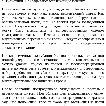
антибиотики. Накладывают асептическую повязку.
Проволока, используемая для шва, должна быть изготовлена
из достаточно эластичных марок нержавеющей стали. Как
уже отмечалось, костные трапсплантаты берут или из
большеберцовой кости, или из гребня крыла подвздошной
кости. Предпочтение следует отдать аутотрансплантатам, но
могут быть применены и консервированные холодом
гомотрансплантаты. Вмешательство сопровождается
внутривенным переливанием крови. Следует своевременно и
полноценно восполнять кровопотерю и поддерживать
адекватное дыхание.
Преждевременная экстубация больного опасна. Только при
полной уверенности в восстановлении спонтанного дыхания
можно удалить трубку из трахеи. В послеоперационной
палате должны быть готовы к немедленному употреблению:
набор трубок для интубации, аппарат для искусственного
дыхания, набор инструментов для трахеостомии, система для
внутриартерпального влиявания крови.
После операции пострадавшего укладывают в постель с
деревянным щитом. Под область шеи подкладывают мягко-
эластический валик, чтобы голова пострадавшего сохраняла
заданное положение. Трос от скобы для вытяжения за кости