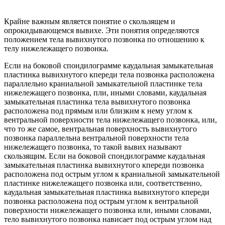
Крайне важным является понятие о скользящем и
опрокидывающемся вывихе. Эти понятия определяются
положением тела вывихнутого позвонка по отношению к
телу нижележащего позвонка.
Если на боковой спондилограмме каудальная замыкательная
пластинка вывихнутого кпереди тела позвонка расположена
параллельно краниальной замыкательной пластинке тела
нижележащего позвонка, пли, иными словами, каудальная
замыкательная пластинка тела вывихнутого позвонка
расположена под прямым или близким к нему углом к
вентральной поверхности тела нижележащего позвонка, или,
что то же самое, вентральная поверхность вывихнутого
позвонка параллельна вентральной поверхности тела
нижележащего позвонка, то такой вывих называют
скользящим. Если на боковой спондилограмме каудальная
замыкательная пластинка вывихнутого кпереди позвонка
расположена под острым углом к краниальной замыкательной
пластинке нижележащего позвонка или, соответственно,
каудальная замыкательная пластинка вывихнутого кпереди
позвонка расположена под острым углом к вентральной
поверхности нижележащего позвонка или, иными словами,
тело вывихнутого позвонка нависает под острым углом над