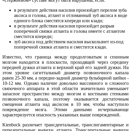
«стержневом» суставе могут быть нарушены, если:
в результате действия насилия произойдет перелом зуба
аксиса и голова, атлант и отломанный зуб аксиса в виде
единого блока сместятся кпереди или кзади;
в результате действия насилия произойдет разрыв
поперечной связки атланта и голова имеете с атлантом
сместится кпереди;
зуб аксиса под действием насилия выскользнет из-под
поперечной связки атланта и сместится кзади.
Известно, что граница между продолговатым и спинным
мозгом находится в плоскости, проходящей через середину
передней дужки атланта и верхний край его задней дужки. На
этом уровне сагиттальный диаметр позвоночного капала
равен 25-30 мм, а передне-задний диаметр бульбарной шейки -
10-12 мм. Однако наличие довольно массивного и сложного
связочного аппарата в этой области значительно уменьшает
запасное пространство между мозгом и костными стенками
позвоночного капала, поэтому оказывается достаточным
смещения атланта над аксисом в 10 мм, чтобы наступило
повреждение мозга. Этими данными исчерпывающе
характеризуется опасность указанных выше повреждений.
Kienbock различает трансдентальные, транслигаментарные и
перидентальные вывихи атланта. Трансдентальные вывихи