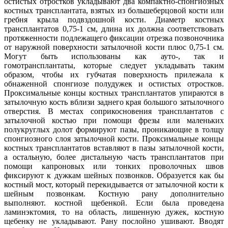
остистых отростков укладывают два компактно-спонгиозных
костных трансплантата, взятых из большеберцовой кости или
гребня крыла подвздошной кости. Диаметр костных
трансплантатов 0,75-1 см, длина их должна соответствовать
протяженности подлежащего фиксации отрезка позвоночника
от наружной поверхности затылочной кости плюс 0,75-1 см.
Могут быть использованы как ауто-, так и
гомотрансплантаты, которые следует укладывать таким
образом, чтобы их губчатая поверхность прилежала к
обнаженной спонгиозе полудужек и остистых отростков.
Проксимальные концы костных трансплантатов упираются в
затылочную кость вблизи заднего края большого затылочного
отверстия. В местах соприкосновения трансплантатов с
затылочной костью при помощи фрезы или маленьких
полукруглых долот формируют пазы, проникающие в толщу
спонгиозного слоя затылочной кости. Проксимальные концы
костных трансплантатов вставляют в пазы затылочной кости,
а остальную, более дистальную часть трансплантатов при
помощи капроновых или тонких проволочных швов
фиксируют к дужкам шейных позвонков. Образуется как бы
костный мост, который перекидывается от затылочной кости к
шейным позвонкам. Костную рану дополнительно
выполняют. костной щебенкой. Если была проведена
ламинэктомия, то на область, лишенную дужек, костную
щебенку не укладывают. Рану послойно ушивают. Вводят