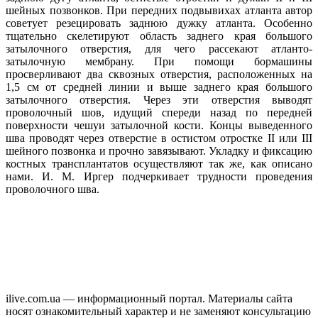
шейных позвонков. При передних подвывихах атланта автор
советует резецировать заднюю дужку атланта. Особенно
тщательно скелетируют область заднего края большого
затылочного отверстия, для чего рассекают атланто-
затылочную мембрану. При помощи бормашины
просверливают два сквозных отверстия, расположенных на
1,5 см от средней линии и выше заднего края большого
затылочного отверстия. Через эти отверстия выводят
проволочный шов, идущий спереди назад по передней
поверхности чешуи затылочной кости. Концы выведенного
шва проводят через отверстие в остистом отростке II или III
шейного позвонка и прочно завязывают. Укладку и фиксацию
костных трансплантатов осуществляют так же, как описано
нами. И. М. Иргер подчеркивает трудности проведения
проволочного шва.
ilive.com.ua — информационный портал. Материалы сайта
носят ознакомительный характер и не заменяют консультацию