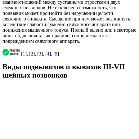
взаимоотношений между суставными отростками двух
смежных позвонков. Не исключена возможность, что
подвывих может произойти без нарушения целости
связочного аппарата. Смещение при нем может возникнуть
вследствие слабости сумочно-связочного аппарата или
понижения мышечного тонуса. Полный вывих или некоторые
виды подвывихов, как правило, сопровождаются
повреждением связочного аппарата.
[
1
], [
2
], [
3
], [
4
], [
5
]
Виды подвывихов и вывихов III-VII
шейных позвонков