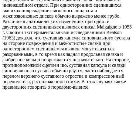
нижнешейном отделе. При односторонних сцепившихся
вывихах повреждение связочного аппарата и
межпозвонковых дисков обычно выражено менее грубо.
Различие в анатомических изменениях при одно- и
двусторонних сцепившихся вывихах описал Malgaigne в 1955
г. Своими экспериментальными исследованиями Beatson
(1963) доказал, что суставная капсула синовиального сустава
на стороне повреждения и межостистые связки при
одностороннем сцепившемся вывихе могут оказаться
разорванными, в то время как задняя продольная связка и
фиброзное кольцо повреждаются незначительно. На стороне,
противоположной сцеплен ию, суставная капсула и связки
синовиального сустава обычно рвутся, часто наблюдается
перелом верхнего суставного отростка и компрессионный
перелом тела, расположенного ниже. В этих случаях также
правильнее говорить о пореломо-вывихе.