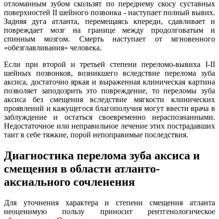
отломанным зубом скользят по переднему скосу суставных
поверхностей II шейного позвонка - наступает полный вывих.
Задняя дуга атланта, перемещаясь кпереди, сдавливает и
повреждает мозг на границе между продолговатым и
спинным мозгом. Смерть наступает от мгновенного
«обезглавливания» человека.
Если при второй и третьей степени переломо-вывиха I-II
шейных позвонков, возникшего вследствие перелома зуба
аксиса, достаточно яркая и выраженная клиническая картина
позволяет заподозрить это повреждение, то переломы зуба
аксиса без смещения вследствие мягкости клинических
проявлений и кажущегося благополучия могут ввести врача в
заблуждение и остаться своевременно нераспознанными.
Недостаточное или неправильное лечение этих пострадавших
таит в себе тяжкие, порой непоправимые последствия.
Диагностика перелома зуба аксиса и
смещения в области атланто-
аксиального сочленения
Для уточнения характера и степени смещения атланта
неоценимую пользу приносит рентгенологическое