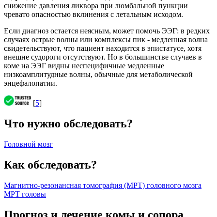
снижение давления ликвора при люмбальной пункции
чревато опасностью вклинения с летальным исходом.
Если диагноз остается неясным, может помочь ЭЭГ: в редких
случаях острые волны или комплексы пик - медленная волна
свидетельствуют, что пациент находится в эпистатусе, хотя
внешне судороги отсутствуют. Но в большинстве случаев в
коме на ЭЭГ видны неспецифичные медленные
низкоамплитудные волны, обычные для метаболической
энцефалопатии.
[
5
]
Что нужно обследовать?
Головной мозг
Как обследовать?
Магнитно-резонансная томография (МРТ) головного мозга
МРТ головы
Прогноз и лечение комы и сопора