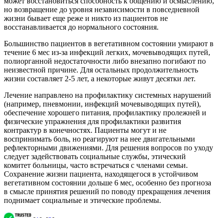
может восстановиться способность к общению и осмыслению,
но возвращение до уровня независимости в повседневной
жизни бывает еще реже и никто из пациентов не
восстанавливается до нормального состояния.
Большинство пациентов в вегетативном состоянии умирают в
течение 6 мес из-за инфекций легких, мочевыводящих путей,
полиорганной недостаточности либо внезапно погибают по
неизвестной причине. Для остальных продолжительность
жизни составляет 2-5 лет, а некоторые живут десятки лет.
Лечение направлено на профилактику системных нарушений
(например, пневмонии, инфекций мочевыводящих путей),
обеспечение хорошего питания, профилактику пролежней и
физические упражнения для профилактики развития
контрактур в конечностях. Пациенты могут и не
воспринимать боль, но реагируют на нее двигательными
рефлекторными движениями. Для решения вопросов по уходу
следует задействовать социальные службы, этический
комитет больницы, часто встречаться с членами семьи.
Сохранение жизни пациента, находящегося в устойчивом
вегетативном состоянии дольше 6 мес, особенно без прогноза
в смысле принятия решений по поводу прекращения лечения
поднимает социальные и этические проблемы.