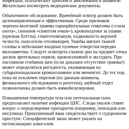
инфекций, психических проблем и заболеваний в анамнезе.
Желательно посмотреть медицинские документы.
Объективное обследование. Врачебный осмотр должен быть
целенаправленным и эффективным. Среди признаков
черепно-мозговой травмы параорбитальные гематомы («глаза
енота», синоним «симптом очков»), кровоподтеки за ушами
(признак Бэттла), гематотимпанум, подвижность верхней
челюсти, назо-и/или отоликворея. Ушибы мягких тканей
головы и небольшие входные пулевые отверстия нередко
малозаметны. Следует осмотреть глазное дно на предмет отека
дисков зрительных нервов, кровоизлияний и экссудата. При
пассивном сгибании шеи (если доказано отсутствие травмы!)
может определяться ригидность, указывающая на
субарахноидальное кровоизлияние или менингит. До тех пор,
пока не исключен перелом (по данным анамнеза,
физикального обследования и рентгена), шейный отдел
позвоночника должен быть иммобилизирован.
Повышенная температура тела или петехиальная сыпь
предполагают наличие инфекции ЦНС. Следы уколов ставят
вопрос о передозировке препаратов (например, опиоидов или
инсулина). Прикушенный язык свидетельствует о судорожном
приступе. Специфический запах может указать на
интоксикацию алкоголем.