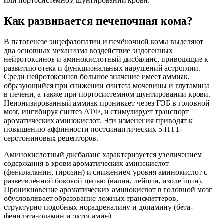
или портосистемном шунтировании крови.
Как развивается печеночная кома?
В патогенезе энцефалопатии и печёночной комы выделяют
два основных механизма воздействие эндогенных
нейротоксинов и аминокислотный дисбаланс, приводящие к
развитию отека и функциональных нарушений астроглии.
Среди нейротоксинов большое значение имеет аммиак,
образующийся при снижении синтеза мочевины и глутамина
в печени, а также при портосистемном шунтировании крови.
Неионизированный аммиак проникает через ГЭБ в головной
мозг, ингибируя синтез АТФ, и стимулирует транспорт
ароматических аминокислот. Эти изменения приводят к
повышению аффинности постсинаптических 5-HT1-
серотониновых рецепторов.
Аминокислотный дисбаланс характеризуется увеличением
содержания в крови ароматических аминокислот
(фенилаланин, тирозин) и снижением уровня аминокислот с
разветвлённой боковой цепью (валин, лейцин, изолейцин).
Проникновение ароматических аминокислот в головной мозг
обусловливает образование ложных трансмиттеров,
структурно подобных норадреналину и допамину (бета-
фенилэтаноламин и октопамин).