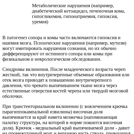
Метаболические нарушения (например,
диабетический кетоацидоз, печеночная кома,
гипогликемия, гипонатриемия, гипоксия,
уремия)
В патогенез сопора и комы часто включаются гипоксия и
ишемия мозга. Психические нарушения (например, мутизм)
могут имитировать нарушения сознания, но их обычно
дифференцируют от истинного сопора или комы при
физикальном и неврологическом обследовании.
Синдромы вклинения. После младенческого возраста череп
жесткий, так что внутричерепные объемные образования или
отек мозга приводят к повышению внутричерепного
давления, что чревато выпячиванием ткани мозга через
естественные отверстия костей черепа или твердой мозговой
оболочки.
При транстенториальном вклинении (с вовлечением крючка
парагиппокампальной извилины) височная доля
выпячивается за край намета мозжечка (напоминающая
палатку структура, на которой в норме покоится височная
доля). Крючок - медиальный край выпячиваемой доли - давит
на промежуточный мозг и верхнюю часть ствола, провоцируя