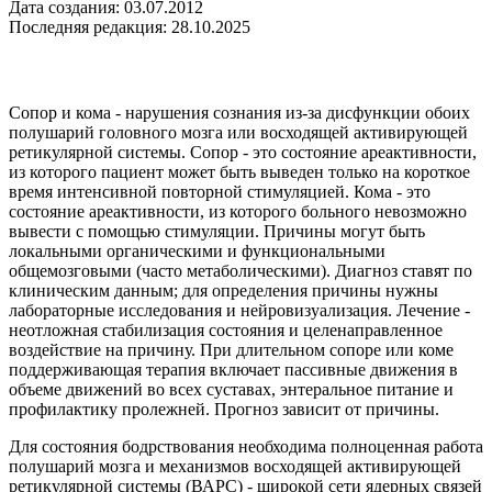
Дата создания: 03.07.2012
Последняя редакция: 28.10.2025
Сопор и кома - нарушения сознания из-за дисфункции обоих
полушарий головного мозга или восходящей активирующей
ретикулярной системы. Сопор - это состояние ареактивности,
из которого пациент может быть выведен только на короткое
время интенсивной повторной стимуляцией. Кома - это
состояние ареактивности, из которого больного невозможно
вывести с помощью стимуляции. Причины могут быть
локальными органическими и функциональными
общемозговыми (часто метаболическими). Диагноз ставят по
клиническим данным; для определения причины нужны
лабораторные исследования и нейровизуализация. Лечение -
неотложная стабилизация состояния и целенаправленное
воздействие на причину. При длительном сопоре или коме
поддерживающая терапия включает пассивные движения в
объеме движений во всех суставах, энтеральное питание и
профилактику пролежней. Прогноз зависит от причины.
Для состояния бодрствования необходима полноценная работа
полушарий мозга и механизмов восходящей активирующей
ретикулярной системы (ВАРС) - широкой сети ядерных связей