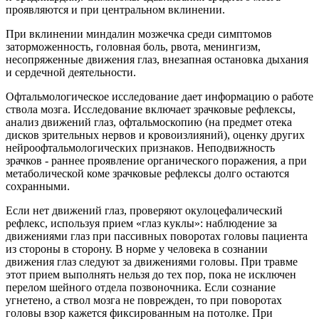
проявляются и при центральном вклинении.
При вклинении миндалин мозжечка среди симптомов
заторможенность, головная боль, рвота, менингизм,
несопряженные движения глаз, внезапная остановка дыхания
и сердечной деятельности.
Офтальмологическое исследование дает информацию о работе
ствола мозга. Исследование включает зрачковые рефлексы,
анализ движений глаз, офтальмоскопию (на предмет отека
дисков зрительных нервов и кровоизлияний), оценку других
нейроофтальмологических признаков. Неподвижность
зрачков - раннее проявление органического поражения, а при
метаболической коме зрачковые рефлексы долго остаются
сохранными.
Если нет движений глаз, проверяют окулоцефалический
рефлекс, используя прием «глаз куклы»: наблюдение за
движениями глаз при пассивных поворотах головы пациента
из стороны в сторону. В норме у человека в сознании
движения глаз следуют за движениями головы. При травме
этот прием выполнять нельзя до тех пор, пока не исключен
перелом шейного отдела позвоночника. Если сознание
угнетено, а ствол мозга не поврежден, то при поворотах
головы взор кажется фиксированным на потолке. При