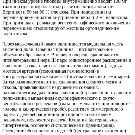
При низком уровне глюкозы внутримышечно вводят 100 мг
тиамина (для профилактики развития энцефалопатии
Вернике) и 50 мл 50 % глюкозы. При подозрении на
передозировку опиатов внутривенно вводят 2 мг налоксона.
При признаках травмы до рентгенографического исключения
перелома шею стабилизируют жестким ортопедическим
воротником.
Через мозжечковый намет вклинивается медиальная часть
височной доли. Обычная причина - ипсилатеральное
объемное образование. В первую очередь сдавливаются
ипсилатеральный нерв III пары (одностороннее расширение и
фиксация зрачка, парез глазодвигательных мышц), задняя
мозговая артерия (гомонимная гемианопсия) и
контрлатеральная ножка мозга (ипсилатеральный гемипарез).
Затем развивается картина сдавливания среднего мозга и
ствола, проявляющаяся нарушением сознания,
патологическим дыханием, фиксацией зрачков в центральном
положении, выпадением окулоцефалического и окуло-
вестибулярного рефлексов (глаза не смещаются при повороте
головы и калорической пробе), развитием симметричного
пареза с децеребрационной ригидностью или вялым
параличом, появляется рефлекс Кушинга (артериальная
гипертензия, особенно систолическая и брадикардия).
Смещение обеих височных долей (центральное вклинение)