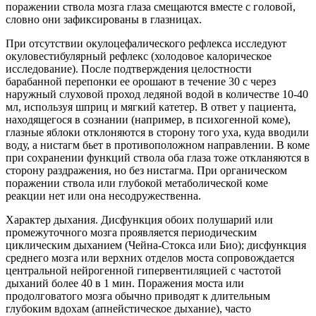
поражении ствола мозга глаза смещаются вместе с головой,
словно они зафиксированы в глазницах.
При отсутствии окулоцефалического рефлекса исследуют
окуловестибулярный рефлекс (холодовое калорическое
исследование). После подтверждения целостности
барабанной перепонки ее орошают в течение 30 с через
наружный слуховой проход ледяной водой в количестве 10-40
мл, используя шприц и мягкий катетер. В ответ у пациента,
находящегося в сознании (например, в психогенной коме),
глазные яблоки отклоняются в сторону того уха, куда вводили
воду, а нистагм бьет в противоположном направлении. В коме
при сохранении функций ствола оба глаза тоже откланяются в
сторону раздражения, но без нистагма. При органическом
поражении ствола или глубокой метаболической коме
реакции нет или она несодружественна.
Характер дыхания. Дисфункция обоих полушарий или
промежуточного мозга проявляется периодическим
циклическим дыханием (Чейна-Стокса или Био); дисфункция
среднего мозга или верхних отделов моста сопровождается
центральной нейрогенной гипервентиляцией с частотой
дыханий более 40 в 1 мин. Поражения моста или
продолговатого мозга обычно приводят к длительным
глубоким вдохам (апнейстическое дыхание), часто