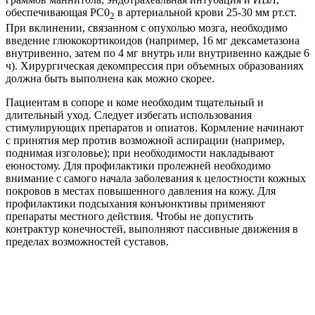
обеспечивающая РС0
в артериальной крови 25-30 мм рт.ст.
2
При вклинении, связанном с опухолью мозга, необходимо
введение глюкокортикоидов (например, 16 мг дексаметазона
внутривенно, затем по 4 мг внутрь или внутривенно каждые 6
ч). Хирургическая декомпрессия при объемных образованиях
должна быть выполнена как можно скорее.
Пациентам в сопоре и коме необходим тщательный и
длительный уход. Следует избегать использования
стимулирующих препаратов и опиатов. Кормление начинают
с принятия мер против возможной аспирации (например,
поднимая изголовье); при необходимости накладывают
еюностому. Для профилактики пролежней необходимо
внимание с самого начала заболевания к целостности кожных
покровов в местах повышенного давления на кожу. Для
профилактики подсыхания конъюнктивы применяют
препараты местного действия. Чтобы не допустить
контрактур конечностей, выполняют пассивные движения в
пределах возможностей суставов.