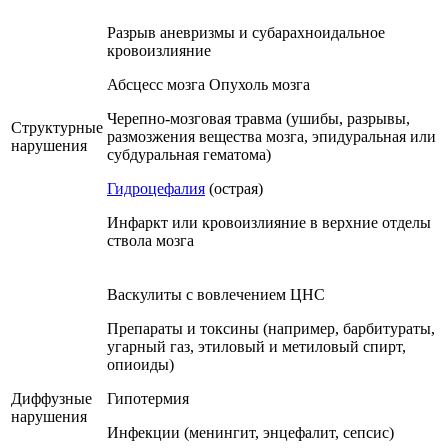
Разрыв аневризмы и субарахноидальное
кровоизлияние
Абсцесс мозга Опухоль мозга
Черепно-мозговая травма (ушибы, разрывы,
Структурные
размозжения вещества мозга, эпидуральная или
нарушения
субдуральная гематома)
Гидроцефалия
(острая)
Инфаркт или кровоизлияние в верхние отделы
ствола мозга
Васкулиты с вовлечением ЦНС
Препараты и токсины (например, барбитураты,
угарный газ, этиловый и метиловый спирт,
опиоиды)
Диффузные
Гипотермия
нарушения
Инфекции (менингит, энцефалит, сепсис)