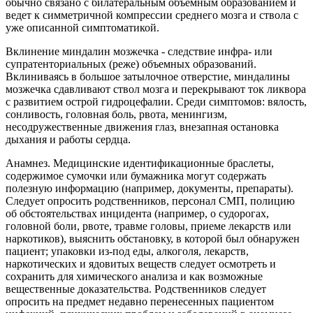
обычно связано с билатеральным объемным образованием и
ведет к симметричной компрессии среднего мозга и ствола с
уже описанной симптоматикой.
Вклинение миндалин мозжечка - следствие инфра- или
супратенториальных (реже) объемных образований.
Вклиниваясь в большое затылочное отверстие, миндалины
мозжечка сдавливают ствол мозга и перекрывают ток ликвора
с развитием острой гидроцефалии. Среди симптомов: вялость,
сонливость, головная боль, рвота, менингизм,
несодружественные движения глаз, внезапная остановка
дыхания и работы сердца.
Анамнез. Медицинские идентификационные браслеты,
содержимое сумочки или бумажника могут содержать
полезную информацию (например, документы, препараты).
Следует опросить родственников, персонал СМП, полицию
об обстоятельствах инцидента (например, о судорогах,
головной боли, рвоте, травме головы, приеме лекарств или
наркотиков), выяснить обстановку, в которой был обнаружен
пациент; упаковки из-под еды, алкоголя, лекарств,
наркотических и ядовитых веществ следует осмотреть и
сохранить для химического анализа и как возможные
вещественные доказательства. Родственников следует
опросить на предмет недавно перенесенных пациентом