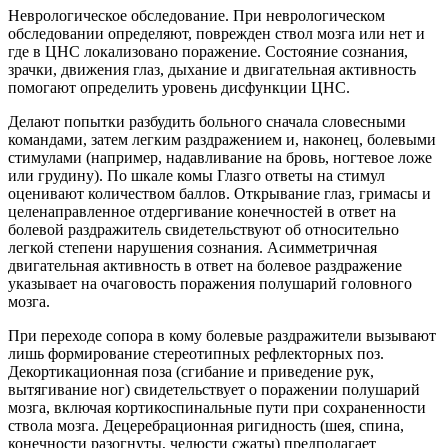
Неврологическое обследование. При неврологическом
обследовании определяют, поврежден ствол мозга или нет и
где в ЦНС локализовано поражение. Состояние сознания,
зрачки, движения глаз, дыхание и двигательная активность
помогают определить уровень дисфункции ЦНС.
Делают попытки разбудить больного сначала словесными
командами, затем легким раздражением и, наконец, болевыми
стимулами (например, надавливание на бровь, ногтевое ложе
или грудину). По шкале комы Глазго ответы на стимул
оценивают количеством баллов. Открывание глаз, гримасы и
целенаправленное отдергивание конечностей в ответ на
болевой раздражитель свидетельствуют об относительно
легкой степени нарушения сознания. Асимметричная
двигательная активность в ответ на болевое раздражение
указывает на очаговость поражения полушарий головного
мозга.
При переходе сопора в кому болевые раздражители вызывают
лишь формирование стереотипных рефлекторных поз.
Декортикационная поза (сгибание и приведение рук,
вытягивание ног) свидетельствует о поражении полушарий
мозга, включая кортикоспинальные пути при сохраненности
ствола мозга. Децеребрационная ригидность (шея, спина,
конечности разогнуты, челюсти сжаты) предполагает