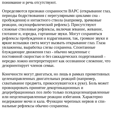
понимание и речь отсутствуют.
Определяются признаки сохранности ВАРС (открывание глаз,
периоды бодрствования с нерегулярными циклами сна -
пробуждения) и интактного ствола (например, зрачковые
реакции, окулоцефалический рефлекс). Присутствуют
сложные стволовые рефлексы, включая зевание, жевание,
глотание и, изредка, гортанные звуки. Могут сохраняться
рефлексы пробуждения и вздрагивания, так, громкие звуки и
яркие вспышки света могут вызвать открывание глаз. Глаза
увлажнены, выработка слезы сохранена. Спонтанные
блуждающие движения глаз - обычно медленные с
постоянной скоростью и без саккадических подергиваний -
нередко ложно интерпретируют как осознанное слежение, что
дезориентирует членов семьи.
Конечности могут двигаться, но лишь в рамках примитивных
целенаправленных двигательных реакций (например,
схватывание предмета, прикоснувшегося к руке). Боль может
провоцировать принятие декортикационных и
децеребрационных поз либо только псевдоцеленаправленные
или нецеленаправленные реакции избегания. Характерно
недержание мочи и кала. Функции черепных нервов и спи-
нальные рефлексы обычно сохранены.