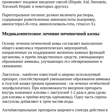
применяют зондовое введение смесей (Hepatic Aid, Stresstein,
Travasorb Hepatic и некоторых других).
Парентеральное питание должно включать растворы,
содержащие разветвленные аминокислоты (например,
аминостерил-Н-гепа, аминоплазмаль-гепа, гепасол А).
Медикаментозное лечение печеночной комы
Основу лечения печеночной комы составляет выполнение
общего комплекса терапевтических мероприятий,
направленных на поддержание жизненно важных функций
организма, и приём лекарственных средств, уменьшающих
образование аммиака, улучшающих его обезвреживание и
связывание.
Лактулоза - наиболее известный и широко используемый
препарат, способствующий уменьшению образования аммиака
в толстой кишке (режим применения - см лечение печёночной
энцефалопатии). При невозможности введения препарата
внутрь назначают клизмы с лактулозой 1-2 раза в день (дозы
для клизмы и приёма внутрь одинаковы). Одну часть сиропа
лактулозы добавляют к трем частям воды.
Антибактериальные препараты широкого спектра действия в