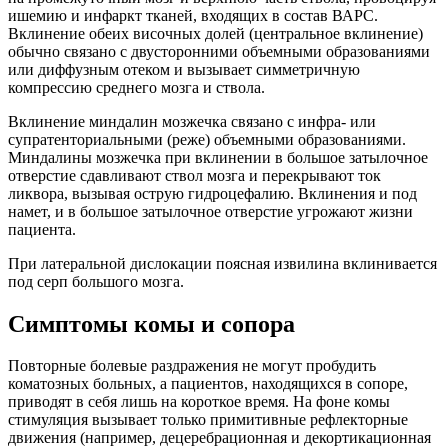
ишемию и инфаркт тканей, входящих в состав ВАРС.
Вклинение обеих височных долей (центральное вклинение)
обычно связано с двусторонними объемными образованиями
или диффузным отеком и вызывает симметричную
компрессию среднего мозга и ствола.
Вклинение миндалин мозжечка связано с инфра- или
супратенториальными (реже) объемными образованиями.
Миндалины мозжечка при вклинении в большое затылочное
отверстие сдавливают ствол мозга и перекрывают ток
ликвора, вызывая острую гидроцефалию. Вклинения и под
намет, и в большое затылочное отверстие угрожают жизни
пациента.
При латеральной дислокации поясная извилина вклинивается
под серп большого мозга.
Симптомы комы и сопора
Повторные болевые раздражения не могут пробудить
коматозных больных, а пациентов, находящихся в сопоре,
приводят в себя лишь на короткое время. На фоне комы
стимуляция вызывает только примитивные рефлекторные
движения (например, децеребрационная и декортикационная