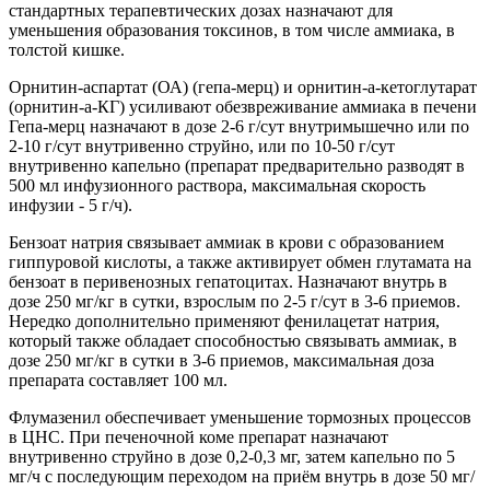
стандартных терапевтических дозах назначают для
уменьшения образования токсинов, в том числе аммиака, в
толстой кишке.
Орнитин-аспартат (ОА) (гепа-мерц) и орнитин-а-кетоглутарат
(орнитин-а-КГ) усиливают обезвреживание аммиака в печени
Гепа-мерц назначают в дозе 2-6 г/сут внутримышечно или по
2-10 г/сут внутривенно струйно, или по 10-50 г/сут
внутривенно капельно (препарат предварительно разводят в
500 мл инфузионного раствора, максимальная скорость
инфузии - 5 г/ч).
Бензоат натрия связывает аммиак в крови с образованием
гиппуровой кислоты, а также активирует обмен глутамата на
бензоат в перивенозных гепатоцитах. Назначают внутрь в
дозе 250 мг/кг в сутки, взрослым по 2-5 г/сут в 3-6 приемов.
Нередко дополнительно применяют фенилацетат натрия,
который также обладает способностью связывать аммиак, в
дозе 250 мг/кг в сутки в 3-6 приемов, максимальная доза
препарата составляет 100 мл.
Флумазенил обеспечивает уменьшение тормозных процессов
в ЦНС. При печеночной коме препарат назначают
внутривенно струйно в дозе 0,2-0,3 мг, затем капельно по 5
мг/ч с последующим переходом на приём внутрь в дозе 50 мг/