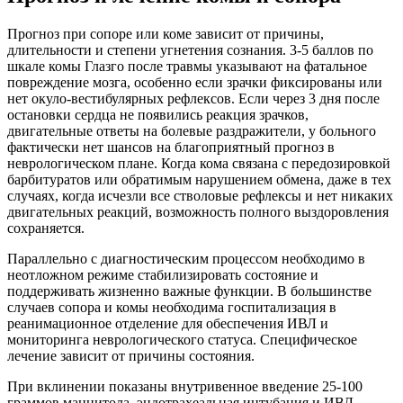
Прогноз при сопоре или коме зависит от причины,
длительности и степени угнетения сознания. 3-5 баллов по
шкале комы Глазго после травмы указывают на фатальное
повреждение мозга, особенно если зрачки фиксированы или
нет окуло-вестибулярных рефлексов. Если через 3 дня после
остановки сердца не появились реакция зрачков,
двигательные ответы на болевые раздражители, у больного
фактически нет шансов на благоприятный прогноз в
неврологическом плане. Когда кома связана с передозировкой
барбитуратов или обратимым нарушением обмена, даже в тех
случаях, когда исчезли все стволовые рефлексы и нет никаких
двигательных реакций, возможность полного выздоровления
сохраняется.
Параллельно с диагностическим процессом необходимо в
неотложном режиме стабилизировать состояние и
поддерживать жизненно важные функции. В большинстве
случаев сопора и комы необходима госпитализация в
реанимационное отделение для обеспечения ИВЛ и
мониторинга неврологического статуса. Специфическое
лечение зависит от причины состояния.
При вклинении показаны внутривенное введение 25-100
граммов маннитола, эндотрахеальная интубация и ИВЛ,