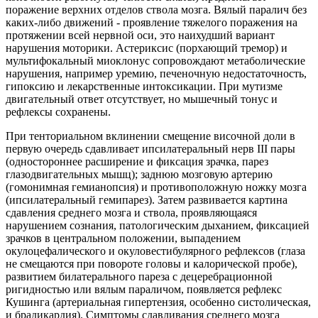
поражение верхних отделов ствола мозга. Вялый паралич без
каких-либо движений - проявление тяжелого поражения на
протяжении всей нервной оси, это наихудший вариант
нарушения моторики. Астериксис (порхающий тремор) и
мультифокальный миоклонус сопровождают метаболические
нарушения, например уремию, печеночную недостаточность,
гипоксию и лекарственные интоксикации. При мутизме
двигательный ответ отсутствует, но мышечный тонус и
рефлексы сохранены.
При тенториальном вклинении смещение височной доли в
первую очередь сдавливает ипсилатеральный нерв III пары
(одностороннее расширение и фиксация зрачка, парез
глазодвигательных мышц); заднюю мозговую артерию
(гомонимная гемианопсия) и противоположную ножку мозга
(ипсилатеральный гемипарез). Затем развивается картина
сдавления среднего мозга и ствола, проявляющаяся
нарушением сознания, патологическим дыханием, фиксацией
зрачков в центральном положении, выпадением
окулоцефалического и окуловестибулярного рефлексов (глаза
не смещаются при повороте головы и калорической пробе),
развитием билатерального пареза с децеребрационной
ригидностью или вялым параличом, появляется рефлекс
Кушинга (артериальная гипертензия, особенно систолическая,
и брадикардия). Симптомы сдавливания среднего мозга