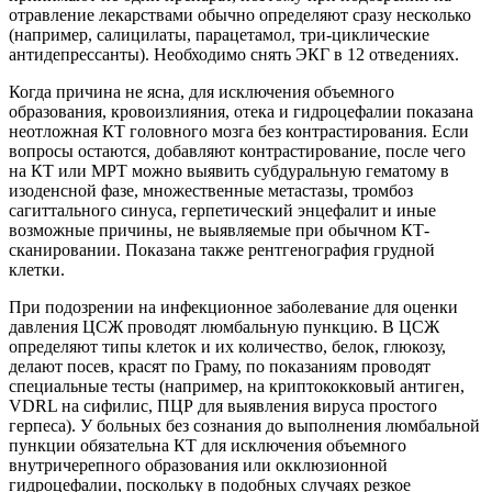
отравление лекарствами обычно определяют сразу несколько
(например, салицилаты, парацетамол, три-циклические
антидепрессанты). Необходимо снять ЭКГ в 12 отведениях.
Когда причина не ясна, для исключения объемного
образования, кровоизлияния, отека и гидроцефалии показана
неотложная КТ головного мозга без контрастирования. Если
вопросы остаются, добавляют контрастирование, после чего
на КТ или МРТ можно выявить субдуральную гематому в
изоденсной фазе, множественные метастазы, тромбоз
сагиттального синуса, герпетический энцефалит и иные
возможные причины, не выявляемые при обычном КТ-
сканировании. Показана также рентгенография грудной
клетки.
При подозрении на инфекционное заболевание для оценки
давления ЦСЖ проводят люмбальную пункцию. В ЦСЖ
определяют типы клеток и их количество, белок, глюкозу,
делают посев, красят по Граму, по показаниям проводят
специальные тесты (например, на криптококковый антиген,
VDRL на сифилис, ПЦР для выявления вируса простого
герпеса). У больных без сознания до выполнения люмбальной
пункции обязательна КТ для исключения объемного
внутричерепного образования или окклюзионной
гидроцефалии, поскольку в подобных случаях резкое