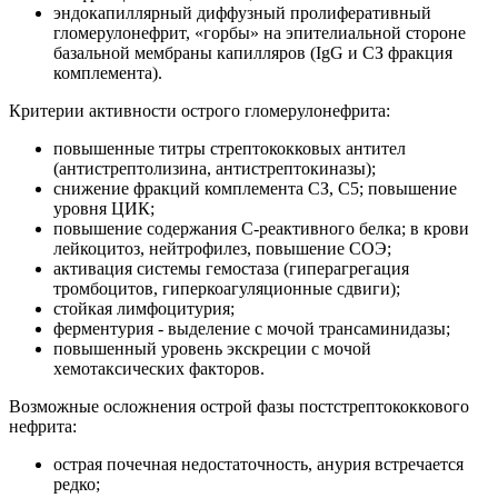
эндокапиллярный диффузный пролиферативный
гломерулонефрит, «горбы» на эпителиальной стороне
базальной мембраны капилляров (IgG и СЗ фракция
комплемента).
Критерии активности острого гломерулонефрита:
повышенные титры стрептококковых антител
(антистрептолизина, антистрептокиназы);
снижение фракций комплемента СЗ, С5; повышение
уровня ЦИК;
повышение содержания С-реактивного белка; в крови
лейкоцитоз, нейтрофилез, повышение СОЭ;
активация системы гемостаза (гиперагрегация
тромбоцитов, гиперкоагуляционные сдвиги);
стойкая лимфоцитурия;
ферментурия - выделение с мочой трансаминидазы;
повышенный уровень экскреции с мочой
хемотаксических факторов.
Возможные осложнения острой фазы постстрептококкового
нефрита:
острая почечная недостаточность, анурия встречается
редко;