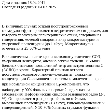
Дата создания: 18.04.2011
Последняя редакция: 04.07.2025
В типичных случаях острый постстрептококковый
гломерулонефрит проявляется нефритическим синдромом, для
которого характерны периферические отёки, артериальная
гипертензия, мочевой синдром в виде микрогематурии и
умеренной протеинурии (до 1 г/сут). Макрогематурия
отмечается в 25-50% случаев.
В клиническом анализе крови выявляют увеличение СОЭ,
умеренный лейкоцитоз, анемию лёгкой степени. У 50-80%
больных отмечают повышенный титр антистрептолизина О
(АСЛО) в крови. Характерный признак острого
постстрептококкового гломерулонефрита - снижение
концентрации С
-компонента системы комплемента в крови
3
при нормальной концентрации С
-компонента, что
4
наблюдают у 90% больных в первые 2 нед от начала
заболевания. Нефротический синдром развивается редко (2-5
%). Он проявляется распространёнными отёками,
выраженной протеинурией (>3 г/сут), гипоальбуминемией и
гиперлипидемией. У 50-70% больных страдают функции