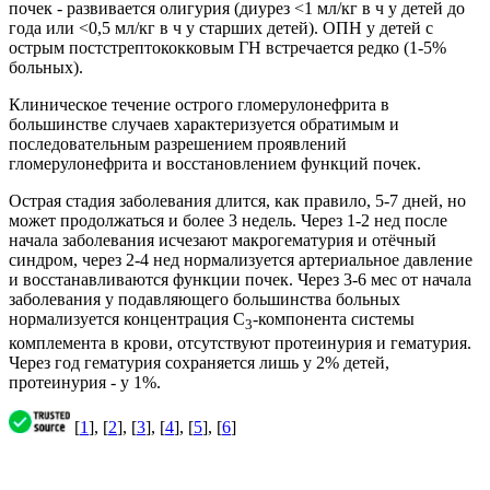
почек - развивается олигурия (диурез <1 мл/кг в ч у детей до
года или <0,5 мл/кг в ч у старших детей). ОПН у детей с
острым постстрептококковым ГН встречается редко (1-5%
больных).
Клиническое течение острого гломерулонефрита в
большинстве случаев характеризуется обратимым и
последовательным разрешением проявлений
гломерулонефрита и восстановлением функций почек.
Острая стадия заболевания длится, как правило, 5-7 дней, но
может продолжаться и более 3 недель. Через 1-2 нед после
начала заболевания исчезают макрогематурия и отёчный
синдром, через 2-4 нед нормализуется артериальное давление
и восстанавливаются функции почек. Через 3-6 мес от начала
заболевания у подавляющего большинства больных
нормализуется концентрация С
-компонента системы
3
комплемента в крови, отсутствуют протеинурия и гематурия.
Через год гематурия сохраняется лишь у 2% детей,
протеинурия - у 1%.
[
1
], [
2
], [
3
], [
4
], [
5
], [
6
]