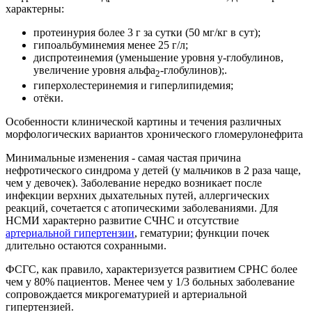
характерны:
протеинурия более 3 г за сутки (50 мг/кг в сут);
гипоальбуминемия менее 25 г/л;
диспротеинемия (уменьшение уровня у-глобулинов,
увеличение уровня альфа
-глобулинов);.
2
гиперхолестеринемия и гиперлипидемия;
отёки.
Особенности клинической картины и течения различных
морфологических вариантов хронического гломерулонефрита
Минимальные изменения - самая частая причина
нефротического синдрома у детей (у мальчиков в 2 раза чаще,
чем у девочек). Заболевание нередко возникает после
инфекции верхних дыхательных путей, аллергических
реакций, сочетается с атопическими заболеваниями. Для
НСМИ характерно развитие СЧНС и отсутствие
артериальной гипертензии
, гематурии; функции почек
длительно остаются сохранными.
ФСГС, как правило, характеризуется развитием СРНС более
чем у 80% пациентов. Менее чем у 1/3 больных заболевание
сопровождается микрогематурией и артериальной
гипертензией.