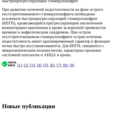
Быстропрогрессирующий гломерулонефрит
При развитии почечной недостаточности на фоне острого
постстрептококкового гломерулонефрита необходимо
исключить быстропрогрессирующий гломерулонефрит
(БПГН), проявляющийся прогрессирующим увеличением
концентрации креатинина в крови за короткий промежуток
времени и нефротическим синдромом. При остром
постстрептококковом гломерулонефрите острая почечная
недостаточность имеет кратковременный характер и функции
почек быстро восстанавливаются. Для БПГН, связанного с
микроскопическим полиангиитом, характерны признаки
системной патологии и АНЦА в крови.
[
1
], [
2
], [
3
], [
4
], [
5
], [
6
], [
7
], [
8
], [
9
]
Новые публикации