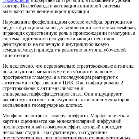
Тромбоциты
подвергаются агрегации, а повышение уровня
фактора Виллебранда и активация кининовой системы
вызывают нарушение микроциркуляции.
Нарушения в фосфолипидном составе мембран эритроцитов
ведут к функциональной дестабилизации клеточных мембран,
играющих существенную роль в происхождении гематурии, а
система эндотелинов (сосудосуживающих пептидов,
действующих на почечную и внутриклубочковую
гемодинамику) приводит к развитию внутриклубочковой
гипертензии.
Не исключено, что первоначально стрептококковые антигены
локализуются в мезангиуме и в субэндотелиальном
пространстве гломерул, а в последующем реагируют с
антителами с образованием ЦИК. Идентифицированы 2
стрептококковых антигена: зимоген и
глицеральдегидфосфатдегидрогеназа. Они индуцируют
выработку антител с последующей активацией медиаторов
воспаления в гломерулярных клетках.
Морфология острого гломерулонефрита. Морфологическая
картина оценивается как эндокапиллярный диффузный
пролиферативный гломерулонефрит, который проходит
несколько стадий - экссудативную, экссудативно-
пролиферативную, пролиферативную и стадию остаточных