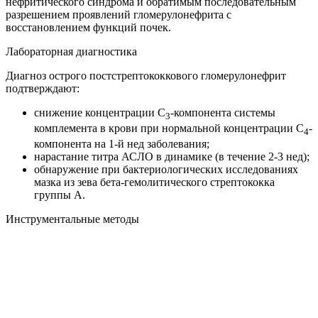
нефритического синдрома и обратимым последовательным
разрешением проявлений гломерулонефрита с
восстановлением функций почек.
Лабораторная диагностика
Диагноз острого постстрептококкового гломерулонефрит
подтверждают:
снижение концентрации С
-компонента системы
3
комплемента в крови при нормальной концентрации С
-
4
компонента на 1-й нед заболевания;
нарастание титра АСЛО в динамике (в течение 2-3 нед);
обнаружение при бактериологических исследованиях
мазка из зева бета-гемолитического стрептококка
группы А.
Инструментальные методы