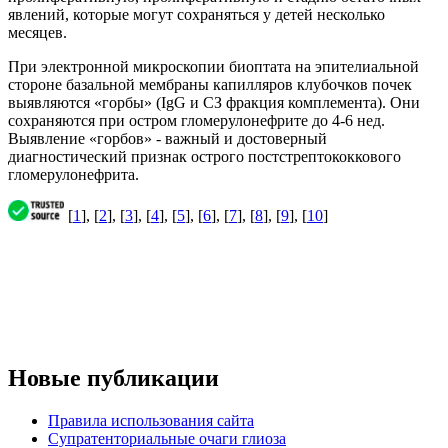
явлений, которые могут сохраняться у детей несколько
месяцев.
При электронной микроскопии биоптата на эпителиальной
стороне базальной мембраны капилляров клубочков почек
выявляются «горбы» (IgG и СЗ фракция комплемента). Они
сохраняются при остром гломерулонефрите до 4-6 нед.
Выявление «горбов» - важный и достоверный
диагностический признак острого постстрептококкового
гломерулонефрита.
[
1
], [
2
], [
3
], [
4
], [
5
], [
6
], [
7
], [
8
], [
9
], [
10
]
Новые публикации
Правила использования сайта
Супратенториальные очаги глиоза