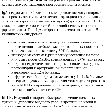
усиливающейся до степени макрогематурии на фоне ОРВИ,
характеризуется медленно прогрессирующим ечением.
IgA-нефропатия. Её клинические проявления могут широко
варьировать от симптоматической торпидной изолированной
микрогематурии (в большинстве лучаев) до развития БПГН с
формированием хронической почечной недостаточности
(крайне редко). При IgA-нефропатии возможно развитие 5
клинических синдромов:
бессимптомной микрогематурии и незначительной
протеинурии - наиболее распространённых проявлений
заболевания, их выявляют у 62% больных;
эпизодов макрогематурии преимущественно на фоне
или сразу после ОРВИ, возникающих у 27% пациентов;
острого нефритического синдрома в виде гематурии,
протеинурии и артериальной гипертензии, он
характерен для 12% больных;
нефротический синдром - отмечается у 10-12% больных;
в редких случаях IgA-нефропатия может дебютировать в
виде БПГН с выраженной протеинурией, артериальной
гипертензией, снижением СКФ.
БПГН. Ведущий синдром - быстрое снижение почечных
функций (удвоение входного уровня креатинина крови в
сроки от нескольких недель до 3 мес), сопровождаемое