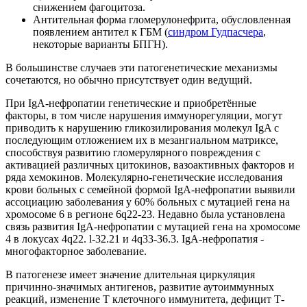
снижением фагоцитоза.
Антительная форма гломерулонефрита, обусловленная
появлением антител к ГБМ (
синдром Гудпасчера
,
некоторые варианты БПГН).
В большинстве случаев эти патогенетические механизмы
сочетаются, но обычно присутствует один ведущий.
При IgA-нефропатии генетические и приобретённые
факторы, в том числе нарушения иммунорегуляции, могут
приводить к нарушению гликозилирования молекул IgA с
последующим отложением их в мезангиальном матриксе,
способствуя развитию гломерулярного повреждения с
активацией различных цитокинов, вазоактивных факторов и
ряда хемокинов. Молекулярно-генетические исследования
крови больных с семейной формой IgA-нефропатии выявили
ассоциацию заболевания у 60% больных с мутацией гена на
хромосоме 6 в регионе 6q22-23. Недавно была установлена
связь развития IgA-нефропатии с мутацией гена на хромосоме
4 в локусах 4q22. l-32.21 и 4q33-36.3. IgA-нефропатия -
многофакторное заболевание.
В патогенезе имеет значение длительная циркуляция
причинно-значимых антигенов, развитие аутоиммунных
реакций, изменение Т клеточного иммунитета, дефицит Т-