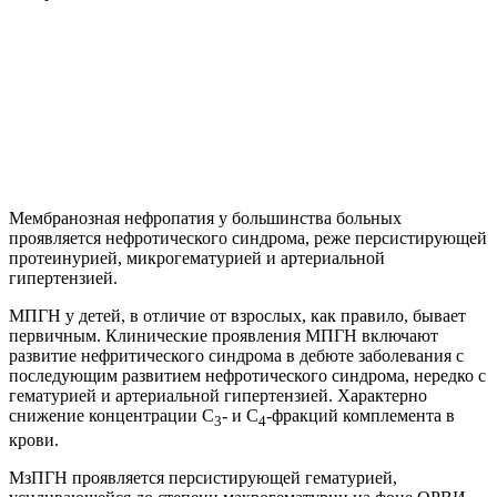
Мембранозная нефропатия у большинства больных
проявляется нефротического синдрома, реже персистирующей
протеинурией, микрогематурией и артериальной
гипертензией.
МПГН у детей, в отличие от взрослых, как правило, бывает
первичным. Клинические проявления МПГН включают
развитие нефритического синдрома в дебюте заболевания с
последующим развитием нефротического синдрома, нередко с
гематурией и артериальной гипертензией. Характерно
снижение концентрации С
- и С
-фракций комплемента в
3
4
крови.
МзПГН проявляется персистирующей гематурией,