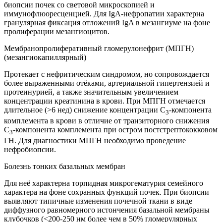
биопсии почек со световой микроскопией и
иммунофлюоресценцией. Для IgA-нефропатии характерна
гранулярная фиксация отложений IgA в мезангиуме на фоне
пролиферации мезангиоцитов.
Мембранопролиферативный гломерулонефрит (МПГН)
(мезангиокапиллярный)
Протекает с нефритическим синдромом, но сопровождается
более выраженными отёками, артериальной гипертензией и
протеинурией, а также значительным увеличением
концентрации креатинина в крови. При МПГН отмечается
длительное (>6 нед) снижение концентрации С
-компонента
3
комплемента в крови в отличие от транзиторного снижения
С
-компонента комплемента при остром постстрептококковом
3
ГН. Для диагностики МПГН необходимо проведение
нефробиопсии.
Болезнь тонких базальных мембран
Для неё характерна торпидная микрогематурия семейного
характера на фоне сохранных функций почек. При биопсии
выявляют типичные изменения почечной ткани в виде
диффузного равномерного истончения базальной мембраны
клубочков (<200-250 нм более чем в 50% гломерулярных