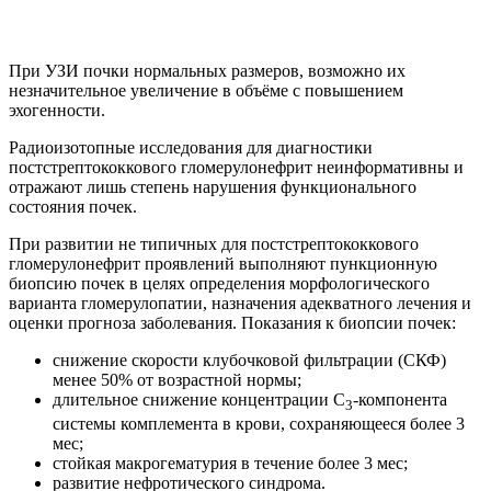
При УЗИ почки нормальных размеров, возможно их
незначительное увеличение в объёме с повышением
эхогенности.
Радиоизотопные исследования для диагностики
постстрептококкового гломерулонефрит неинформативны и
отражают лишь степень нарушения функционального
состояния почек.
При развитии не типичных для постстрептококкового
гломерулонефрит проявлений выполняют пункционную
биопсию почек в целях определения морфологического
варианта гломерулопатии, назначения адекватного лечения и
оценки прогноза заболевания. Показания к биопсии почек:
снижение скорости клубочковой фильтрации (СКФ)
менее 50% от возрастной нормы;
длительное снижение концентрации С
-компонента
3
системы комплемента в крови, сохраняющееся более 3
мес;
стойкая макрогематурия в течение более 3 мес;
развитие нефротического синдрома.