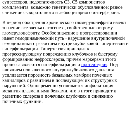
супрессоров. недостаточность СЗ, С5 компонентов
комплемента, возможно генетически обусловленное; резкое
снижение сывороточного и лейкоцитарного интерферона.
В период обострения хронического гломерулонефрита имеют
значение все звенья патогенеза, свойственные острому
гломерулонефриту. Особое значение в прогрессировании
имеет гемодинамический путь - нарушение внутрипочечной
гемодинамики с развитием внутриклубочковой гипертензии и
гиперфильтрации. Гипертензия приводит к
прогрессирующему повреждению клубочков и быстрому
формированию нефросклероза, причем маркерами этого
процесса являются гиперфильтрация и
протеинурия
. Под
влиянием повышенного внутриклубочкового давления
усиливается порозность базальных мембран почечных
капилляров с развитием в последующем их структурных
нарушений. Одновременно усиливается инфильтрация
мезангия плазменными белками, что в итоге приводит к
развитию склероза в почечных клубочках и снижению
почечных функций.