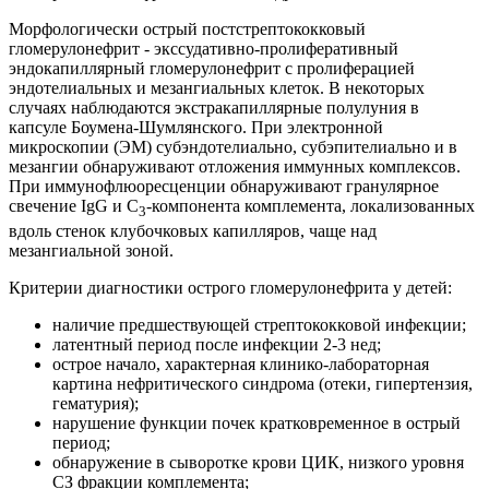
Морфологически острый постстрептококковый
гломерулонефрит - экссудативно-пролиферативный
эндокапиллярный гломерулонефрит с пролиферацией
эндотелиальных и мезангиальных клеток. В некоторых
случаях наблюдаются экстракапиллярные полулуния в
капсуле Боумена-Шумлянского. При электронной
микроскопии (ЭМ) субэндотелиально, субэпителиально и в
мезангии обнаруживают отложения иммунных комплексов.
При иммунофлюоресценции обнаруживают гранулярное
свечение IgG и С
-компонента комплемента, локализованных
3
вдоль стенок клубочковых капилляров, чаще над
мезангиальной зоной.
Критерии диагностики острого гломерулонефрита у детей:
наличие предшествующей стрептококковой инфекции;
латентный период после инфекции 2-3 нед;
острое начало, характерная клинико-лабораторная
картина нефритического синдрома (отеки, гипертензия,
гематурия);
нарушение функции почек кратковременное в острый
период;
обнаружение в сыворотке крови ЦИК, низкого уровня
СЗ фракции комплемента;