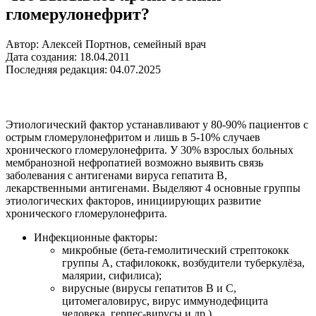
гломерулонефрит?
Автор: Алексей Портнов, семейный врач
Дата создания: 18.04.2011
Последняя редакция: 04.07.2025
Этиологический фактор устанавливают у 80-90% пациентов с
острым гломерулонефритом и лишь в 5-10% случаев
хронического гломерулонефрита. У 30% взрослых больных
мембранозной нефропатией возможно выявить связь
заболевания с антигенами вируса гепатита В,
лекарственными антигенами. Выделяют 4 основные группы
этиологических факторов, инициирующих развитие
хронического гломерулонефрита.
Инфекционные факторы:
микробные (бета-гемолитический стрептококк
группы А, стафилококк, возбудители туберкулёза,
малярии, сифилиса);
вирусные (вирусы гепатитов В и С,
цитомегаловирус, вирус иммунодефицита
человека, герпес-вирусы и др.).