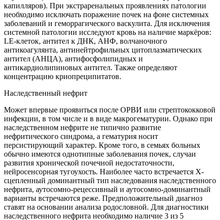
капилляров). При экстраренальных проявлениях патологии
необходимо исключать поражение почек на фоне системных
заболеваний и геморрагического васкулита. Для исключения
системной патологии исследуют кровь на наличие маркёров:
LE-клеток, антител к ДНК, АНФ, волчаночного
антикоагулянта, антинейтрофильных цитоплазматических
антител (АНЦА), антифосфолипидных и
антикардиолипиновых антител. Также определяют
концентрацию криопреципитатов.
Наследственный нефрит
Может впервые проявиться после ОРВИ или стрептококковой
инфекции, в том числе и в виде макрогематурии. Однако при
наследственном нефрите не типично развитие
нефритического синдрома, а гематурия носит
персистирующий характер. Кроме того, в семьях больных
обычно имеются однотипные заболевания почек, случаи
развития хронической почечной недостаточности,
нейросенсорная тугоухость. Наиболее часто встречается Х-
сцепленный доминантный тип наследования наследственного
нефрита, аутосомно-рецессивный и аутосомно-доминантный
варианты встречаются реже. Предположительный диагноз
ставят на основании анализа родословной. Для диагностики
наследственного нефрита необходимо наличие 3 из 5