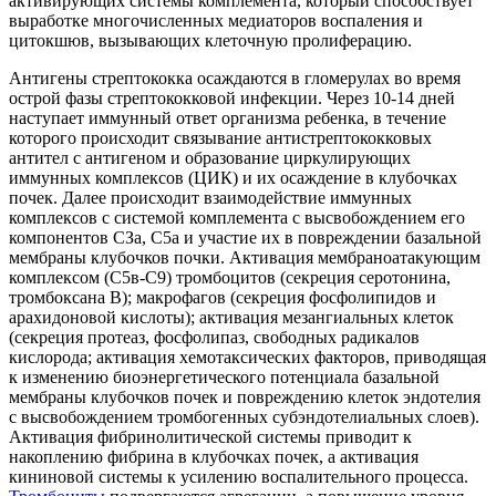
активирующих системы комплемента, который способствует
выработке многочисленных медиаторов воспаления и
цитокшюв, вызывающих клеточную пролиферацию.
Антигены стрептококка осаждаются в гломерулах во время
острой фазы стрептококковой инфекции. Через 10-14 дней
наступает иммунный ответ организма ребенка, в течение
которого происходит связывание антистрептококковых
антител с антигеном и образование циркулирующих
иммунных комплексов (ЦИК) и их осаждение в клубочках
почек. Далее происходит взаимодействие иммунных
комплексов с системой комплемента с высвобождением его
компонентов СЗа, С5а и участие их в повреждении базальной
мембраны клубочков почки. Активация мембраноатакующим
комплексом (С5в-С9) тромбоцитов (секреция серотонина,
тромбоксана В); макрофагов (секреция фосфолипидов и
арахидоновой кислоты); активация мезангиальных клеток
(секреция протеаз, фосфолипаз, свободных радикалов
кислорода; активация хемотаксических факторов, приводящая
к изменению биоэнергетического потенциала базальной
мембраны клубочков почек и повреждению клеток эндотелия
с высвобождением тромбогенных субэндотелиальных слоев).
Активация фибринолитической системы приводит к
накоплению фибрина в клубочках почек, а активация
кининовой системы к усилению воспалительного процесса.