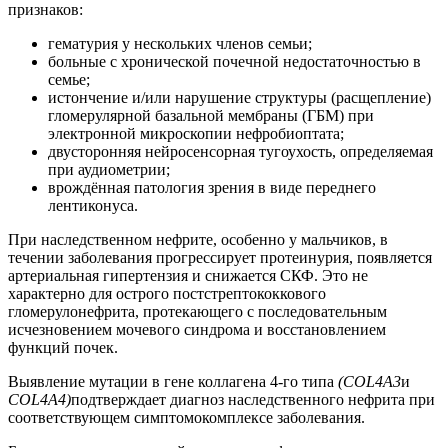
признаков:
гематурия у нескольких членов семьи;
больные с хронической почечной недостаточностью в
семье;
истончение и/или нарушение структуры (расщепление)
гломерулярной базальной мембраны (ГБМ) при
электронной микроскопии нефробиоптата;
двусторонняя нейросенсорная тугоухость, определяемая
при аудиометрии;
врождённая патология зрения в виде переднего
лентиконуса.
При наследственном нефрите, особенно у мальчиков, в
течении заболевания прогрессирует протеинурия, появляется
артериальная гипертензия и снижается СКФ. Это не
характерно для острого постстрептококкового
гломерулонефрита, протекающего с последовательным
исчезновением мочевого синдрома и восстановлением
функций почек.
Выявление мутации в гене коллагена 4-го типа
(COL4A3
и
COL4A4)
подтверждает диагноз наследственного нефрита при
соответствующем симптомокомплексе заболевания.