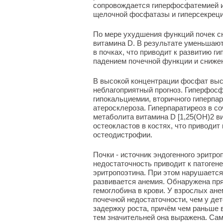
сопровождается гиперфосфатемией и
щелочной фосфатазы и гиперсекрец
По мере ухудшения функций почек с
витамина D. В результате уменьшаю
в почках, что приводит к развитию 
падением почечной функции и снижен
В высокой концентрации фосфат выст
неблагоприятный прогноз. Гиперфос
гипокальциемии, вторичного гиперпар
атеросклероза. Гиперпаратиреоз в с
метаболита витамина D [1,25(ОН)
2
ви
остеокластов в костях, что приводит
остеодистрофии.
Почки - источник эндогенного эритро
недостаточность приводит к патоген
эритропоэтина. При этом нарушается
развивается анемия. Обнаружена пр
гемоглобина в крови. У взрослых ане
почечной недостаточности, чем у дет
задержку роста, причём чем раньше 
тем значительней она выражена. Са