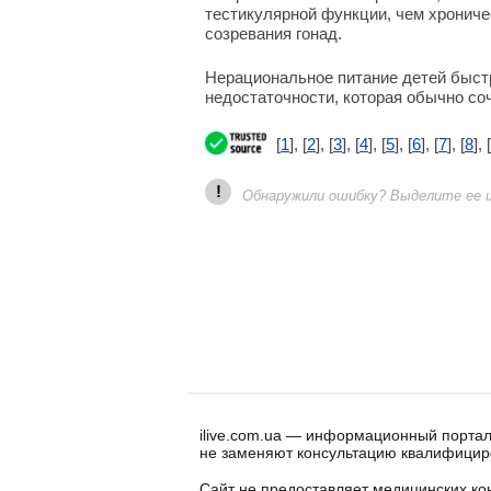
тестикулярной функции, чем хрониче
созревания гонад.
Нерациональное питание детей быстр
недостаточности, которая обычно со
[
1
], [
2
], [
3
], [
4
], [
5
], [
6
], [
7
], [
8
], [
!
Обнаружили ошибку? Выделите ее и 
ilive.com.ua — информационный портал
не заменяют консультацию квалифицир
Сайт не предоставляет медицинских кон