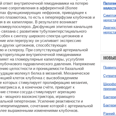
й ответ внутрипочечной гемодинамики на потерю
Патоге
ние сопротивления в афферентной (более
недост
олах функционирующих нефронов, приводящее к
Симптом
го плазмотока, то есть к гиперперфузии клубочков и
недоста
 в их капиллярах. В результате возникает
гломерулосклероз. Дисфункция эпителия канальцев
Диагнос
о связана с развитием тубулоинтерстициального
недоста
обен к синтезу широкого спектра цитокинов и
ние или перегрузку он усиливает экспрессию
 и других цитокинов, способствующих
ю и склерозу. При сопутствующей артериальной
ауторегуляции внутрипочечной гемодинамики
НОВЫЕ
лияет на гломерулярные капилляры, усугубляя
лубочкового гидравлического давления. Напряжение
Правила
шению целостности и проницаемости базальной
судации молекул белка в мезангий. Механическое
Супрате
кцией клеток клубочка с высвобождением
ие которых стимулирует пролиферацию мезангия,
Шизофре
матрикса и, в конечном счёте, приводит к
признак
ние стенки сосуда стимулирует агрегацию
 - мощного вазоконстриктора, играющего
Бактери
альной гипертензии. Усиление реактивности и
Бактери
гиперлипидемия, сочетание которой с артериальной
олее выраженными изменениями клубочков.
Ранний 