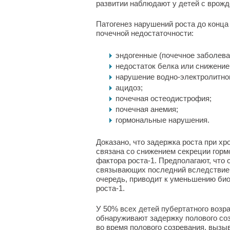
развитии наблюдают у детей с врожд
Патогенез нарушений роста до конца
почечной недостаточности:
эндогенные (почечное заболева
недостаток белка или снижение
нарушение водно-электролитно
ацидоз;
почечная остеодистрофия;
почечная анемия;
гормональные нарушения.
Доказано, что задержка роста при хр
связана со снижением секреции горм
фактора роста-1. Предполагают, что
связывающих последний вследствие 
очередь, приводит к уменьшению би
роста-1.
У 50% всех детей пубертатного возр
обнаруживают задержку полового соз
во время полового созревания, вызы