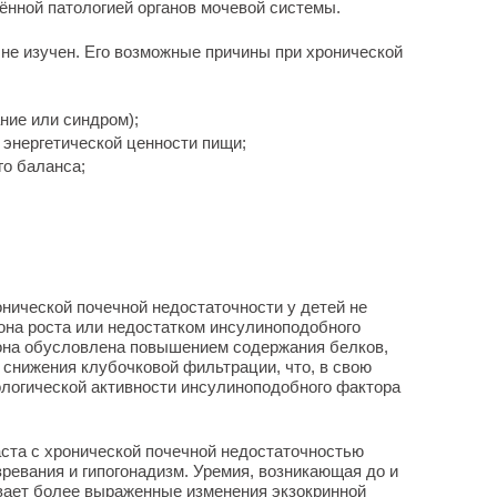
ённой патологией органов мочевой системы.
 не изучен. Его возможные причины при хронической
ние или синдром);
 энергетической ценности пищи;
го баланса;
онической почечной недостаточности у детей не
она роста или недостатком инсулиноподобного
 она обусловлена повышением содержания белков,
снижения клубочковой фильтрации, что, в свою
ологической активности инсулиноподобного фактора
аста с хронической почечной недостаточностью
ревания и гипогонадизм. Уремия, возникающая до и
вает более выраженные изменения экзокринной