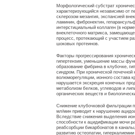
Морфологический субстрат хроническ
характеризующийся независимо от пе
склерозом мезангия, экспансией внек
ламинин, фибронектин, гепарансульфа
интерстициальный коллаген (в норме
внеклеточного матрикса, замещающег
процесс, протекающий с участием ра
шоковых протеинов.
Факторы прогрессирования хроническ
гипертензия, уменьшение массы фун
образование фибрина в клубочке, г
синдром. При хронической почечной 
волюморегуляции, ионного состава кр
нарушается экскреция конечных прод
метаболизм белков, углеводов и лип
органических веществ и биологическ
Снижение клубочковой фильтрации пр
мл/мин приводит к нарушению ацидо
Вследствие снижения выделения ион
способности к ацидификации мочи р
реабсорбции бикарбонатов в каналь
развитию остеопатии, гиперкалиемии