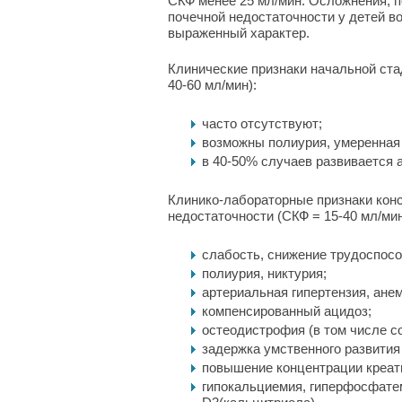
СКФ менее 25 мл/мин. Осложнения, п
почечной недостаточности у детей во
выраженный характер.
Клинические признаки начальной ста
40-60 мл/мин):
часто отсутствуют;
возможны полиурия, умеренная
в 40-50% случаев развивается 
Клинико-лабораторные признаки кон
недостаточности (СКФ = 15-40 мл/мин
слабость, снижение трудоспосо
полиурия, никтурия;
артериальная гипертензия, ане
компенсированный ацидоз;
остеодистрофия (в том числе с
задержка умственного развития 
повышение концентрации креати
гипокальциемия, гиперфосфате