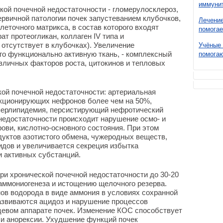
иммунит
ой почечной недостаточности - гломерулосклероз,
рвичной патологии почек запустеванием клубочков,
Лечение
леточного матрикса, в состав которого входят
помогае
т протеогликан, коллаген IV типа и
 отсутствует в клубочках). Увеличение
Учёные 
о функционально активную ткань, - комплексный
помогаю
зличных факторов роста, цитокинов и тепловых
ой почечной недостаточности: артериальная
кционирующих нефронов более чем на 50%,
иперлипидемия, персистирующий нефротический
недостаточности происходит нарушение осмо- и
ови, кислотно-основного состояния. При этом
уктов азотистого обмена, чужеродных веществ,
идов и увеличивается секреция избытка
и активных субстанций.
и хронической почечной недостаточности до 30-20
аммониогенеза и истощению щелочного резерва.
ов водорода в виде аммония в условиях сохранной
азвиваются ацидоз и нарушение процессов
цевом аппарате почек. Изменение КОС способствует
 и анорексии. Ухудшение функций почек