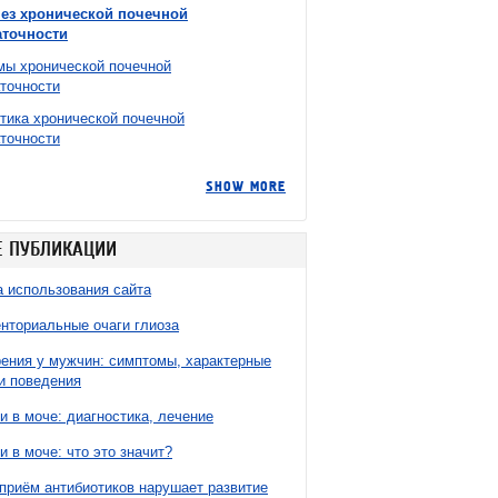
нез хронической почечной
аточности
ы хронической почечной
точности
тика хронической почечной
точности
SHOW MORE
 ПУБЛИКАЦИИ
 использования сайта
нториальные очаги глиоза
ния у мужчин: симптомы, характерные
и поведения
и в моче: диагностика, лечение
и в моче: что это значит?
приём антибиотиков нарушает развитие