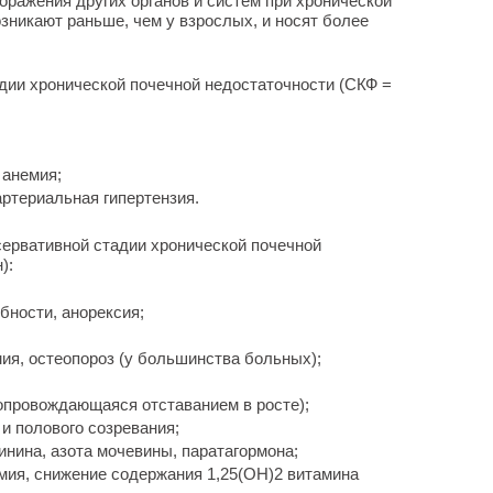
оражения других органов и систем при хронической
зникают раньше, чем у взрослых, и носят более
дии хронической почечной недостаточности (СКФ =
 анемия;
артериальная гипертензия.
сервативной стадии хронической почечной
):
бности, анорексия;
мия, остеопороз (у большинства больных);
опровождающаяся отставанием в росте);
и полового созревания;
нина, азота мочевины, паратагормона;
мия, снижение содержания 1,25(ОН)
2
витамина