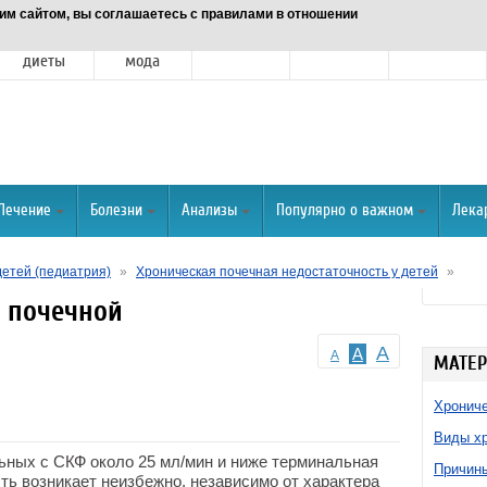
им сайтом, вы соглашаетесь с правилами в отношении
Питание и
Красота и
Отношения
Спорт
О портале
диеты
мода
Лечение
Болезни
Анализы
Популярно о важном
Лека
детей (педиатрия)
»
Хроническая почечная недостаточность у детей
»
й почечной
A
A
A
МАТЕР
Хрониче
Виды хр
ьных с СКФ около 25 мл/мин и ниже терминальная
Причины
ть возникает неизбежно, независимо от характера