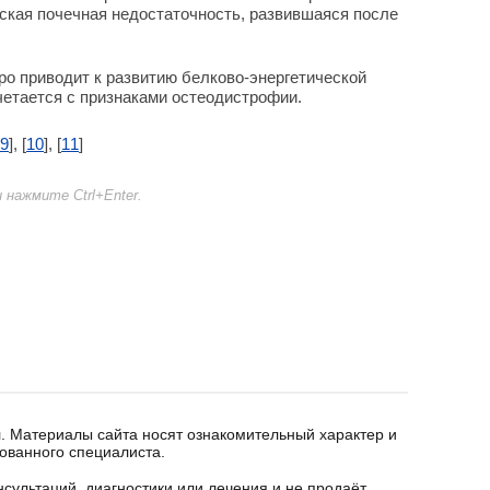
ская почечная недостаточность, развившаяся после
о приводит к развитию белково-энергетической
четается с признаками остеодистрофии.
9
], [
10
], [
11
]
нажмите Ctrl+Enter.
. Материалы сайта носят ознакомительный характер и
ованного специалиста.
сультаций, диагностики или лечения и не продаёт