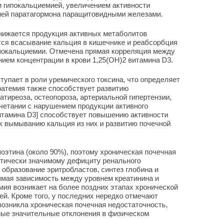
 гипокальциемией, увеличением активности
ией паратагормона паращитовидными железами.
нижается продукция активных метаболитов
тся всасывание кальция в кишечнике и реабсорбция
гипокальциемии. Отмечена прямая корреляция между
ием концентрации в крови 1,25(ОН)
2
витамина D
3
.
упает в роли уремического токсина, что определяет
фатемия также способствует развитию
атиреоза, остеопороза, артериальной гипертензии,
очетании с нарушением продукции активного
тамина D
3
] способствует повышению активности
 к вымыванию кальция из них и развитию почечной
поэтина (около 90%), поэтому хроническая почечная
етически значимому дефициту ренального
 образование эритробластов, синтез глобина и
ямая зависимость между уровнем креатинина и
мия возникает на более поздних этапах хронической
ей. Кроме того, у последних нередко отмечают
возникла хроническая почечная недостаточность,
мые значительные отклонения в физическом