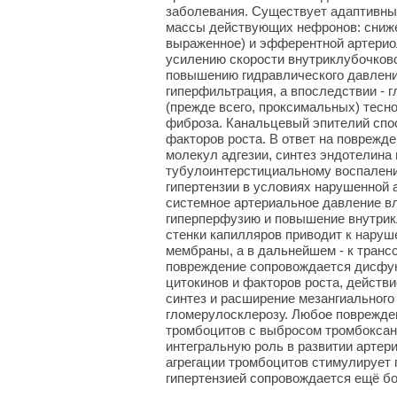
заболевания. Существует адаптивны
массы действующих нефронов: сниже
выраженное) и эфферентной артери
усилению скорости внутриклубочково
повышению гидравлического давления
гиперфильтрация, а впоследствии - 
(прежде всего, проксимальных) тесн
фиброза. Канальцевый эпителий спос
факторов роста. В ответ на поврежде
молекул адгезии, синтез эндотелина
тубулоинтерстициальному воспалени
гипертензии в условиях нарушенной 
системное артериальное давление в
гиперперфузию и повышение внутрик
стенки капилляров приводит к нару
мембраны, а в дальнейшем - к транс
повреждение сопровождается дисфун
цитокинов и факторов роста, действ
синтез и расширение мезангиального 
гломерулосклерозу. Любое поврежде
тромбоцитов с выбросом тромбоксана
интегральную роль в развитии артери
агрегации тромбоцитов стимулирует 
гипертензией сопровождается ещё б