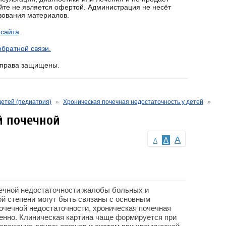
йте не является офертой. Администрация не несёт
ьзования материалов.
 сайта
.
братной связи.
е права защищены.
детей (педиатрия)
»
Хроническая почечная недостаточность у детей
»
й почечной
A
A
A
чечной недостаточности жалобы больных и
й степени могут быть связаны с основным
почечной недостаточности, хроническая почечная
енно. Клиническая картина чаще формируется при