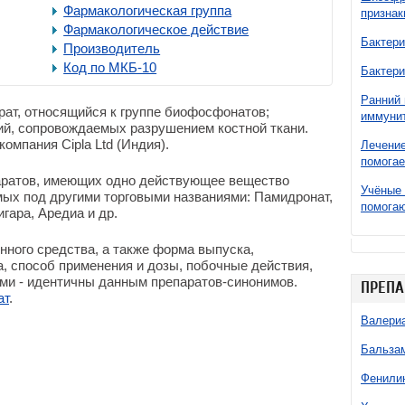
Фармакологическая группа
признак
Фармакологическое действие
Бактери
Производитель
Код по МКБ-10
Бактери
Ранний 
ат, относящийся к группе биофосфонатов;
иммунит
ий, сопровождаемых разрушением костной ткани.
омпания Cipla Ltd (Индия).
Лечение
помогае
аратов, имеющих одно действующее вещество
Учёные 
мых под другими торговыми названиями: Памидронат,
помогаю
ара, Аредиа и др.
нного средства, а также форма выпуска,
, способ применения и дозы, побочные действия,
ми - идентичны данным препаратов-синонимов.
ПРЕПА
ат
.
Валери
Бальзам
Фенили