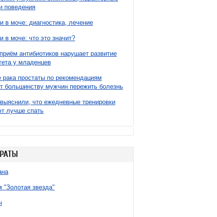
и поведения
и в моче: диагностика, лечение
и в моче: что это значит?
приём антибиотиков нарушает развитие
ета у младенцев
 рака простаты по рекомендациям
т большинству мужчин пережить болезнь
выяснили, что ежедневные тренировки
т лучше спать
РАТЫ
ана
 "Золотая звезда"
н