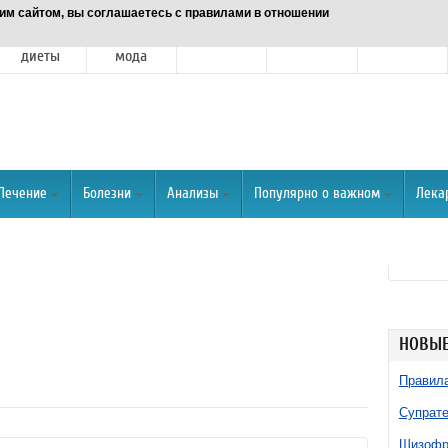
им сайтом, вы соглашаетесь с правилами в отношении
Питание и
Красота и
Отношения
Спорт
О портале
диеты
мода
Лечение
Болезни
Анализы
Популярно о важном
Лека
НОВЫЕ
Правила
Супрате
Шизофре