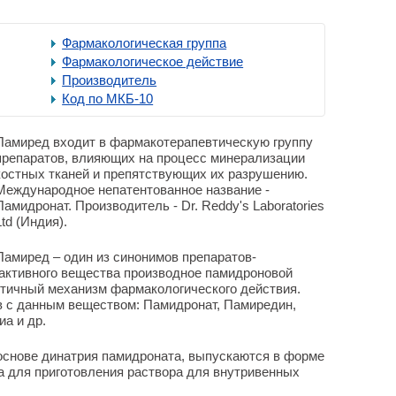
Фармакологическая группа
Фармакологическое действие
Производитель
Код по МКБ-10
Памиред входит в фармакотерапевтическую группу
препаратов, влияющих на процесс минерализации
костных тканей и препятствующих их разрушению.
Международное непатентованное название -
Памидронат. Производитель - Dr. Reddy's Laboratories
Ltd (Индия).
Памиред – один из синонимов препаратов-
активного вещества производное памидроновой
нтичный механизм фармакологического действия.
в с данным веществом: Памидронат, Памиредин,
а и др.
 основе динатрия памидроната, выпускаются в форме
а для приготовления раствора для внутривенных