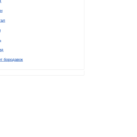
д
н
тал
н
ь
ид
т бородавок