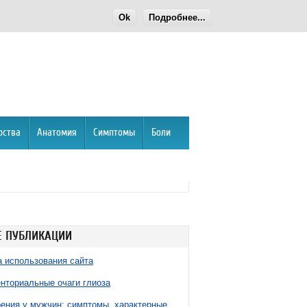
Ok
Подробнее...
рства
Анатомия
Симптомы
Боли
 ПУБЛИКАЦИИ
 использования сайта
нториальные очаги глиоза
ния у мужчин: симптомы, характерные