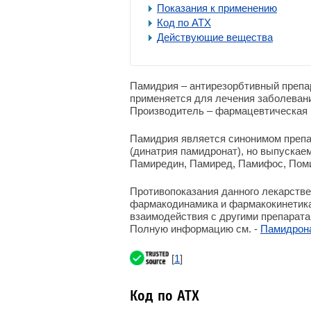
Показания к применению
Код по АТХ
Действующие вещества
Памидрия – антирезорбтивный препар
применяется для лечения заболеван
Производитель – фармацевтическая к
Памидрия является синонимом преп
(динатрия памидронат), но выпускае
Памиредин, Памиред, Памифос, Помиг
Противопоказания данного лекарстве
фармакодинамика и фармакокинетика
взаимодействия с другими препарата
Полную информацию см. -
Памидрон
[
1
]
Код по АТХ