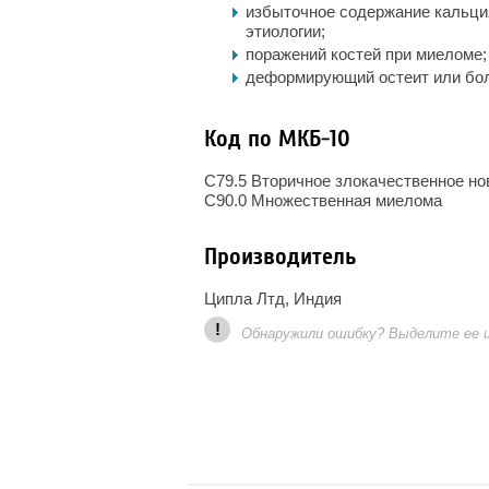
избыточное содержание кальция
этиологии;
поражений костей при миеломе;
деформирующий остеит или бо
Код по МКБ-10
C79.5 Вторичное злокачественное нов
C90.0 Множественная миелома
Производитель
Ципла Лтд, Индия
!
Обнаружили ошибку? Выделите ее и 