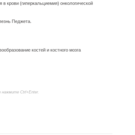
 в крови (гиперкальциемия) онкологической
лезнь Педжета.
ообразование костей и костного мозга
нажмите Ctrl+Enter.