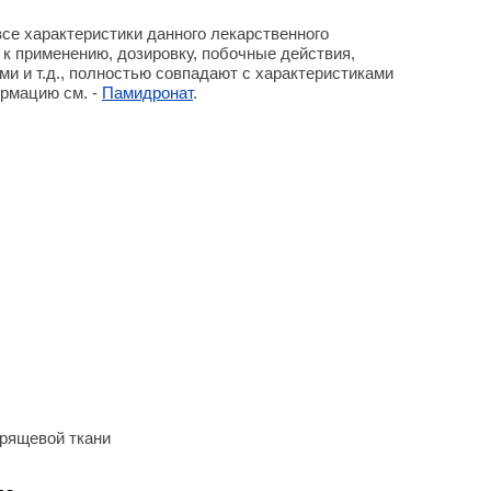
се характеристики данного лекарственного
 к применению, дозировку, побочные действия,
ми и т.д., полностью совпадают с характеристиками
рмацию см. -
Памидронат
.
хрящевой ткани