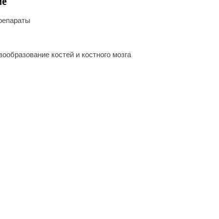
ие
репараты
ообразование костей и костного мозга