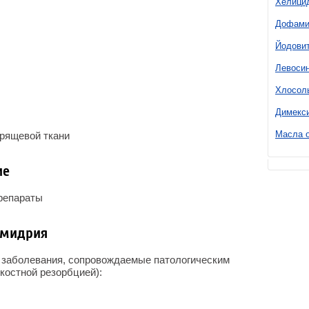
Хелици
Дофами
Йодови
Левоси
Хлосол
Димекс
Масла о
хрящевой ткани
ие
репараты
амидрия
 заболевания, сопровождаемые патологическим
костной резорбцией):