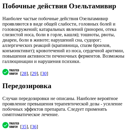
Побочные действия Озельтамивир
Наиболее частые побочные действия Озельтамивир
проявляются в виде общей слабости, головных болей и
головокружений; катаральных явлений (ринореи, отека
слизистой носа, боли в горле, кашля); тошноты, рвоты,
диареи, боли в животе; нарушений сна, судорог;
аллергических реакций (крапивница, спазм бронхов,
конъюнктивит); кровотечений из носа, сердечной аритмии,
повышения активности печеночных ферментов. Возможны
галлюцинации и нарушения психики.
[
28
], [
29
], [
30
]
Передозировка
Случаи передозировки не описаны. Наиболее вероятное
проявление превышения терапевтической дозы - усиление
побочных эффектов препарата. Следует применять
симптоматическое лечение.
[
35
], [
36
]