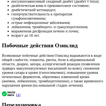
инсулинозависимый сахарный диабет (диабет I типа);
диабетическая кома и прекоматозное состояние;
диабетический кетоацидоз;
гиперчувствительность к препаратам
сульфонилмочевины;
острые инфекционные заболевания;
лейкопения, тромбоцито- и гранулоцитопения;
выраженная дисфункция печени и почек;
возраст до 18 лет.
Побочные действия Озиклид
Возможные побочные действия Озиклид выражаются в виде:
общей слабости, тошноты, рвоты, боли в абдоминальной
области, диареи, запора, аллергической реакции (появления
зудящих макулопапулезных высыпаний на коже), снижения
уровня сахара в крови (гипогликемии), повышения уровня
печеночных ферментов, обратимых изменений крови
(анемии, лейкопении, тромбоцитопении), а также временного
нарушения зрения (на начальной стадии лечения).
[
4
]
Передозировка