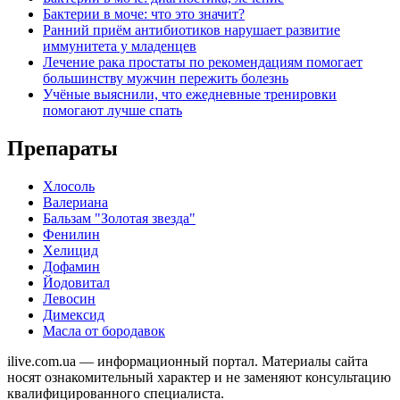
Бактерии в моче: что это значит?
Ранний приём антибиотиков нарушает развитие
иммунитета у младенцев
Лечение рака простаты по рекомендациям помогает
большинству мужчин пережить болезнь
Учёные выяснили, что ежедневные тренировки
помогают лучше спать
Препараты
Хлосоль
Валериана
Бальзам "Золотая звезда"
Фенилин
Хелицид
Дофамин
Йодовитал
Левосин
Димексид
Масла от бородавок
ilive.com.ua — информационный портал. Материалы сайта
носят ознакомительный характер и не заменяют консультацию
квалифицированного специалиста.