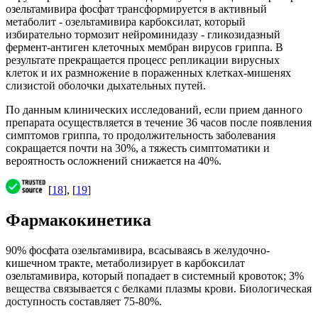
озельтамивира фосфат трансформируется в активный
метаболит - озельтамивира карбоксилат, который
избирательно тормозит нейроминидазу - гликозидазный
фермент-антиген клеточных мембран вирусов гриппа. В
результате прекращается процесс репликации вирусных
клеток и их размножение в пораженных клетках-мишенях
слизистой оболочки дыхательных путей.
По данным клинических исследований, если прием данного
препарата осуществляется в течение 36 часов после появления
симптомов гриппа, то продолжительность заболевания
сокращается почти на 30%, а тяжесть симптоматики и
вероятность осложнений снижается на 40%.
[
18
], [
19
]
Фармакокинетика
90% фосфата озельтамивира, всасываясь в желудочно-
кишечном тракте, метаболизирует в карбоксилат
озельтамивира, который попадает в системный кровоток; 3%
вещества связывается с белками плазмы крови. Биологическая
доступность составляет 75-80%.