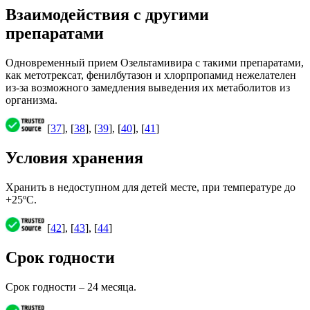
Взаимодействия с другими
препаратами
Одновременный прием Озельтамивира с такими препаратами,
как метотрексат, фенилбутазон и хлорпропамид нежелателен
из-за возможного замедления выведения их метаболитов из
организма.
[
37
], [
38
], [
39
], [
40
], [
41
]
Условия хранения
Хранить в недоступном для детей месте, при температуре до
+25ºС.
[
42
], [
43
], [
44
]
Срок годности
Срок годности – 24 месяца.