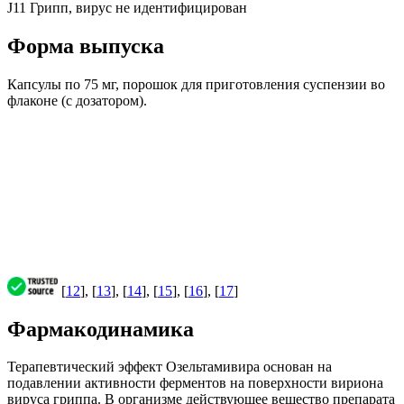
J11 Грипп, вирус не идентифицирован
Форма выпуска
Капсулы по 75 мг, порошок для приготовления суспензии во
флаконе (с дозатором).
[
12
], [
13
], [
14
], [
15
], [
16
], [
17
]
Фармакодинамика
Терапевтический эффект Озельтамивира основан на
подавлении активности ферментов на поверхности вириона
вируса гриппа. В организме действующее вещество препарата