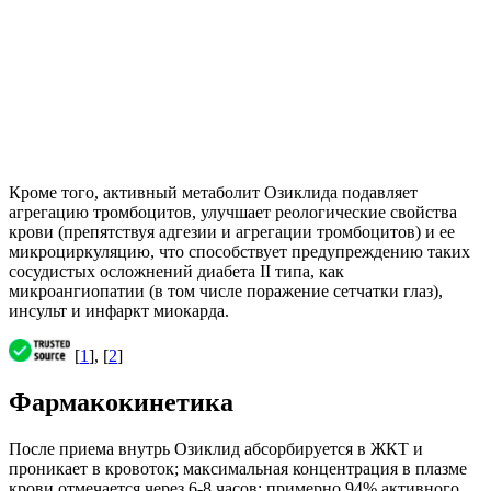
Кроме того, активный метаболит Озиклида подавляет
агрегацию тромбоцитов, улучшает реологические свойства
крови (препятствуя адгезии и агрегации тромбоцитов) и ее
микроциркуляцию, что способствует предупреждению таких
сосудистых осложнений диабета II типа, как
микроангиопатии (в том числе поражение сетчатки глаз),
инсульт и инфаркт миокарда.
[
1
], [
2
]
Фармакокинетика
После приема внутрь Озиклид абсорбируется в ЖКТ и
проникает в кровоток; максимальная концентрация в плазме
крови отмечается через 6-8 часов; примерно 94% активного