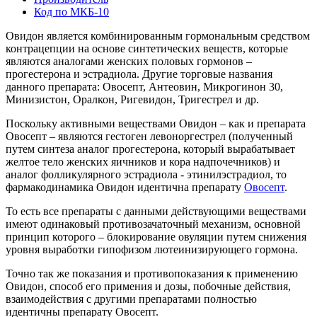
Код по МКБ-10
Овидон является комбинированным гормональным средством
контрацепции на основе синтетических веществ, которые
являются аналогами женских половых гормонов –
прогестерона и эстрадиола. Другие торговые названия
данного препарата: Овосепт, Антеовин, Микрогинон 30,
Минизистон, Оралкон, Ригевидон, Тригестрел и др.
Поскольку активными веществами Овидон – как и препарата
Овосепт – являются гестоген левоноргестрел (полученный
путем синтеза аналог прогестерона, который вырабатывает
желтое тело женских яичников и кора надпочечников) и
аналог фолликулярного эстрадиола - этинилэстрадиол, то
фармакодинамика Овидон идентична препарату
Овосепт
.
То есть все препараты с данными действующими веществами
имеют одинаковый противозачаточный механизм, основной
принцип которого – блокирование овуляции путем снижения
уровня выработки гипофизом лютеинизирующего гормона.
Точно так же показания и противопоказания к применению
Овидон, способ его примения и дозы, побочные действия,
взаимодействия с другими препаратами полностью
идентичны препарату Овосепт.