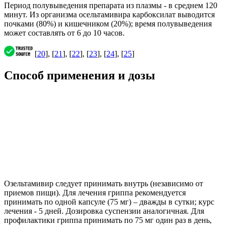
Период полувыведения препарата из плазмы - в среднем 120
минут. Из организма осельтамивира карбоксилат выводится
почками (80%) и кишечником (20%); время полувыведения
может составлять от 6 до 10 часов.
[
20
], [
21
], [
22
], [
23
], [
24
], [
25
]
Способ применения и дозы
Озельтамивир следует принимать внутрь (независимо от
приемов пищи). Для лечения гриппа рекомендуется
принимать по одной капсуле (75 мг) – дважды в сутки; курс
лечения - 5 дней. Дозировка суспензии аналогичная. Для
профилактики гриппа принимать по 75 мг один раз в день,