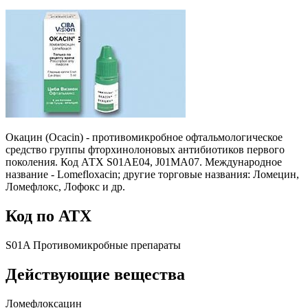
Окацин (Ocacin) - противомикробное офтальмологическое
средство группы фторхинолоновых антибиотиков первого
поколения. Код АТХ S01AE04, J01MA07. Международное
название - Lomefloxacin; другие торговые названия: Ломецин,
Ломефлокс, Лофокс и др.
Код по АТХ
S01A Противомикробные препараты
Действующие вещества
Ломефлоксацин