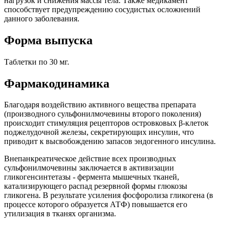
нагрузок и снижения массы тела. Также медикамент
способствует предупреждению сосудистых осложнений
данного заболевания.
Форма выпуска
Таблетки по 30 мг.
Фармакодинамика
Благодаря воздействию активного вещества препарата
(производного сульфонилмочевины второго поколения)
происходит стимуляция рецепторов островковых β-клеток
поджелудочной железы, секретирующих инсулин, что
приводит к высвобождению запасов эндогенного инсулина.
Внепанкреатическое действие всех производных
сульфонилмочевины заключается в активизации
гликогенсинтетазы - фермента мышечных тканей,
катализирующего распад резервной формы глюкозы
гликогена. В результате усиления фосфоролиза гликогена (в
процессе которого образуется АТФ) повышается его
утилизация в тканях организма.