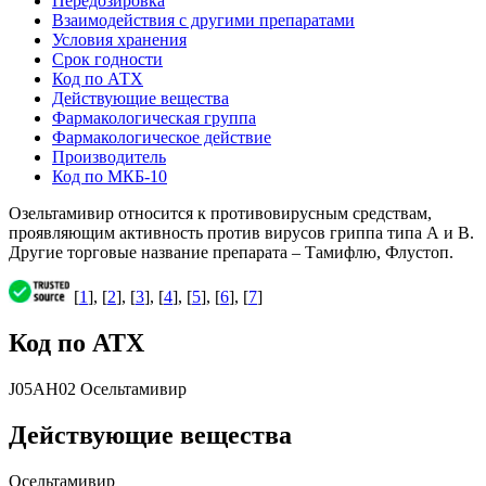
Передозировка
Взаимодействия с другими препаратами
Условия хранения
Срок годности
Код по АТХ
Действующие вещества
Фармакологическая группа
Фармакологическое действие
Производитель
Код по МКБ-10
Озельтамивир относится к противовирусным средствам,
проявляющим активность против вирусов гриппа типа А и В.
Другие торговые название препарата – Тамифлю, Флустоп.
[
1
], [
2
], [
3
], [
4
], [
5
], [
6
], [
7
]
Код по АТХ
J05AH02 Осельтамивир
Действующие вещества
Осельтамивир