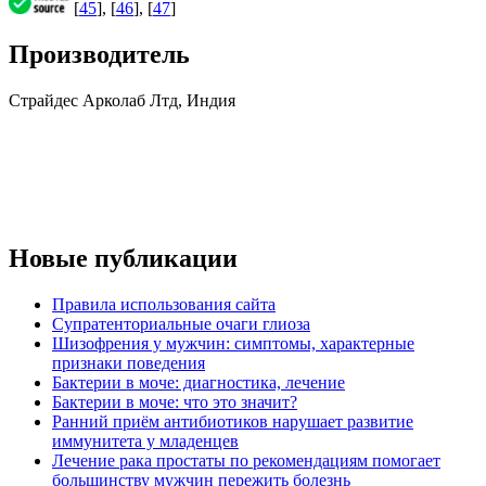
[
45
], [
46
], [
47
]
Производитель
Страйдес Арколаб Лтд, Индия
Новые публикации
Правила использования сайта
Супратенториальные очаги глиоза
Шизофрения у мужчин: симптомы, характерные
признаки поведения
Бактерии в моче: диагностика, лечение
Бактерии в моче: что это значит?
Ранний приём антибиотиков нарушает развитие
иммунитета у младенцев
Лечение рака простаты по рекомендациям помогает
большинству мужчин пережить болезнь