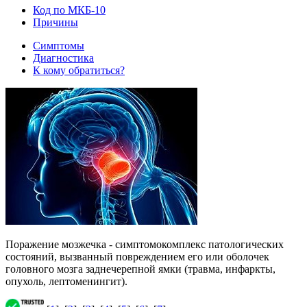
Код по МКБ-10
Причины
Симптомы
Диагностика
К кому обратиться?
Поражение мозжечка - симптомокомплекс патологических
состояний, вызванный повреждением его или оболочек
головного мозга заднечерепной ямки (травма, инфаркты,
опухоль, лептоменингит).