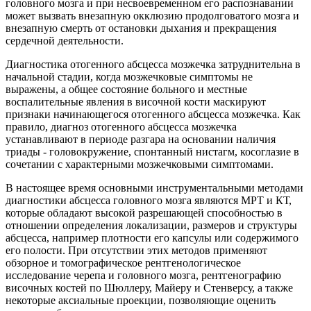
головного мозга и при несвоевременном его распознавании
может вызвать внезапную окклюзию продолговатого мозга и
внезапную смерть от остановки дыхания и прекращения
сердечной деятельности.
Диагностика отогенного абсцесса мозжечка затруднительна в
начальной стадии, когда мозжечковые симптомы не
выражены, а общее состояние больного и местные
воспалительные явления в височной кости маскируют
признаки начинающегося отогенного абсцесса мозжечка. Как
правило, диагноз отогенного абсцесса мозжечка
устанавливают в периоде разгара на основании наличия
триады - головокружение, спонтанный нистагм, косоглазие в
сочетании с характерными мозжечковыми симптомами.
В настоящее время основными инструментальными методами
диагностики абсцесса головного мозга являются МРТ и КТ,
которые обладают высокой разрешающей способностью в
отношении определения локализации, размеров и структуры
абсцесса, например плотности его капсулы или содержимого
его полости. При отсутствии этих методов применяют
обзорное и томографическое рентгенологическое
исследование черепа и головного мозга, рентгенографию
височных костей по Шюллеру, Майеру и Стенверсу, а также
некоторые аксиальные проекции, позволяющие оценить