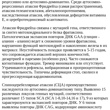
рецессивно или аутосомно-доминантно. Среди аутосомно-
рецессивных атаксия Фридрейха (самая распространенная),
атаксия-телеангиэктазия, абеталипопротениемия,
наследственная атаксия, обусловленная дефицитом витамина
Е, и церебротендинозный ксантоматоз.
Атаксия Фридрейха связана с мутацией гена, ответственного
за синтез митохондриального белка фратаксина.
Патологическая экспансия повторов ДНК GAA (глицин -
аланин - аланин) ведет к снижению уровня фратаксина,
нарушению функций митохондрий и накоплению железа в их
матриксе. Неустойчивость походки проявляется к 5-15 годам,
что сопровождается атаксией верхних конечностей,
дизартрией и парезами (особенно рук). Часто снижаются
когнитивные функции. Тремор минимален или отсутствует.
Утрачиваются рефлексы, вибрационная и проприоцептивная
чувствительность. Типичны деформация стоп, сколиоз и
прогрессирующая кардиомиопатия.
Спиноцеребеллярные атаксии (СЦА) преимущественно
наследуются по аутосомно-доминантному типу. Выявлено 15
различных локусов генных мутаций, соответственно
различают 15 типов SCA (SCA 1-8,10-14,16 и 17), 9 из которых
характеризуются экспансией повторов ДНК. У 6 типов
выявлены повторы ДНК CAG, кодирующие аминокислоту