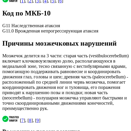
[
1
], [
2
], [
3
], [
4
], [
5
], [
6
]
Код по МКБ-10
G11 Наследственная атаксия
G11.0 Врожденная непрогрессирующая атаксия
Причины мозжечковых нарушений
Мозжечок делится на 3 части: старая часть (vestibulocerebellum)
включает клочковоузелковую долю, располагающуюся в
медиальной зоне, тесно связанную с вестибулярными ядрами,
помогающую поддерживать равновесие и координировать
движения глаз, головы и шеи; древняя часть (paleocerebellum) -
расположенный по средней линии червь мозжечка, помогает
координировать движения ног и туловища, его поражения
приводят к нарушению позы и походки; новая часть
(neocerebellum) - полушария мозжечка управляют быстрыми и
точно скоординированными движениями конечностей,
преимущественно рук.
[
7
], [
8
], [
9
]