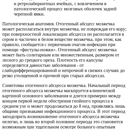
и ретролабиринтных ячейках, с вовлечением в
патологический процесс мозговых оболочек задней
черепной ямки.
Патологическая анатомия. Отогенный абсцесс мозжечка
может располагаться внутри мозжечка, не повреждая его кору;
при поверхностной локализации абсцесса он располагается в
сером и частично в белом веществе мозжечка, при этом, как
правило, сообщается с первичным очагом инфекции при
помощи «фистулы-ножки». Отогенный абсцесс мозжечка
может быть солитарным или множественным, размером от
лесного до грецкого ореха. Плотность его капсулы
определяется давностью заболевания - от
слабодифференцированной и непрочной в свежих случаях до
резко утолщенной и прочной при старых абсцессах.
Симптомы отогенного абсцесса мозжечка. Начальный период
отогенного абсцесса мозжечка маскируется клинической
картиной основного заболевания и длится примерно между
концом первой недели обострения гнойного процесса в
среднем ухе и может продолжаться до 8 нед, проявляясь лишь
общими признаками инфекционного процесса. В этот период
заподозрить возникновение отогенного абсцесса мозжечка
нелегко, и лишь во второй половине периода это становится
возможным при тщательном осмотре больного опытным