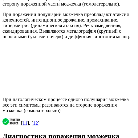
сторону пораженной части мозжечка (гомолатерально).
При поражении полушарий мозжечка преобладают атаксия
конечностей, интенционное дрожание, промахивание,
гиперметрия (динамическая атаксия). Речь замедленная,
скандированная. Выявляются мегалография (крупный с
неровными буквами почерк) и диффузная гипотония мышц.
При патологическом процессе одного полушария мозжечка
все эти симптомы развиваются на стороне поражения
мозжечка (гомолатерально).
[
11
], [
12
]
Диагностика поражения мозжечка