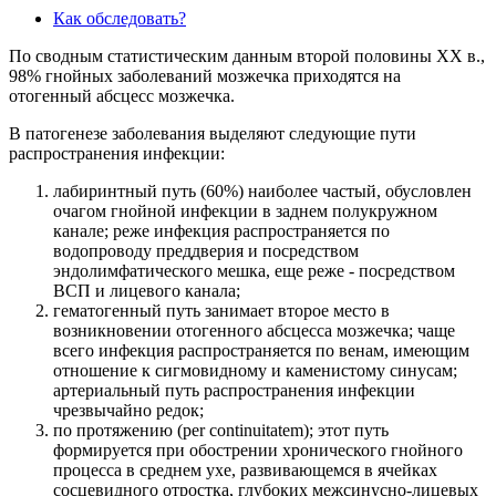
Как обследовать?
По сводным статистическим данным второй половины XX в.,
98% гнойных заболеваний мозжечка приходятся на
отогенный абсцесс мозжечка.
В патогенезе заболевания выделяют следующие пути
распространения инфекции:
лабиринтный путь (60%) наиболее частый, обусловлен
очагом гнойной инфекции в заднем полукружном
канале; реже инфекция распространяется по
водопроводу преддверия и посредством
эндолимфатического мешка, еще реже - посредством
ВСП и лицевого канала;
гематогенный путь занимает второе место в
возникновении отогенного абсцесса мозжечка; чаще
всего инфекция распространяется по венам, имеющим
отношение к сигмовидному и каменистому синусам;
артериальный путь распространения инфекции
чрезвычайно редок;
по протяжению (per continuitatem); этот путь
формируется при обострении хронического гнойного
процесса в среднем ухе, развивающемся в ячейках
сосцевидного отростка, глубоких межсинусно-лицевых