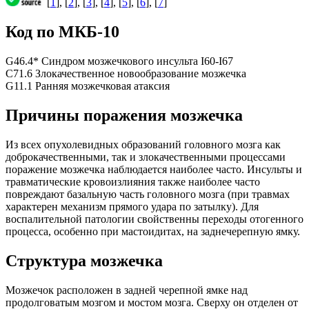
[
1
], [
2
], [
3
], [
4
], [
5
], [
6
], [
7
]
Код по МКБ-10
G46.4* Синдром мозжечкового инсульта I60-I67
C71.6 Злокачественное новообразование мозжечка
G11.1 Ранняя мозжечковая атаксия
Причины поражения мозжечка
Из всех опухолевидных образований головного мозга как
доброкачественными, так и злокачественными процессами
поражение мозжечка наблюдается наиболее часто. Инсульты и
травматические кровоизлияния также наиболее часто
повреждают базальную часть головного мозга (при травмах
характерен механизм прямого удара по затылку). Для
воспалительной патологии свойственны переходы отогенного
процесса, особенно при мастоидитах, на заднечерепную ямку.
Структура мозжечка
Мозжечок расположен в задней черепной ямке над
продолговатым мозгом и мостом мозга. Сверху он отделен от