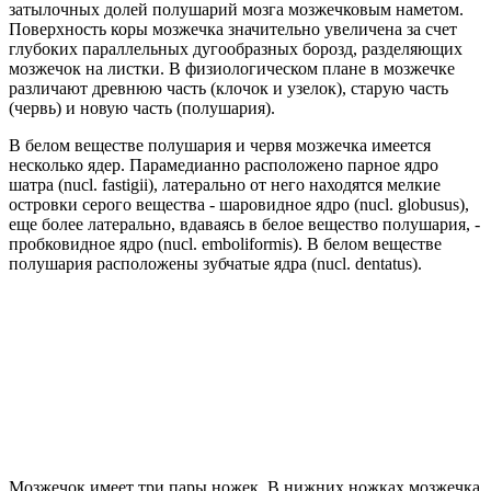
затылочных долей полушарий мозга мозжечковым наметом.
Поверхность коры мозжечка значительно увеличена за счет
глубоких параллельных дугообразных борозд, разделяющих
мозжечок на листки. В физиологическом плане в мозжечке
различают древнюю часть (клочок и узелок), старую часть
(червь) и новую часть (полушария).
В белом веществе полушария и червя мозжечка имеется
несколько ядер. Парамедианно расположено парное ядро
шатра (nucl. fastigii), латерально от него находятся мелкие
островки серого вещества - шаровидное ядро (nucl. globusus),
еще более латерально, вдаваясь в белое вещество полушария, -
пробковидное ядро (nucl. emboliformis). В белом веществе
полушария расположены зубчатые ядра (nucl. dentatus).
Мозжечок имеет три пары ножек. В нижних ножках мозжечка