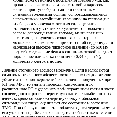
хронического гнойного воспаления среднего уха, как
правило, осложненного холестеатомой и кариесом
кости, с приступообразными или постоянными
сильными головными болями, сопровождающимися
выраженными застойными явлениями на глазном дне;
от абсцесса мозжечка отогенная гидроцефалия
отличается отсутствием вынужденного положения
головы (запрокидывание головы), менингеальных
симптомов, нарушения сознания, характерных
мозжечковых симптомов; при отогенной гидроцефалии
наблюдается высокое ликворное давление (до 600 мм
вод. ст.), содержание белка в спинно-мозговой жидкости
нормальное или слегка понижено (0,33- 0,44 г/л),
количество клеток в норме.
Лечение отогенного абсцесса мозжечка. Если наблюдаются
симптомы отогенного абсцесса мозжечка, но нет достаточно
убедительных подтверждений его наличия, полученных при
КТ или МРТ, то вначале проводят одномоментную
расширенную РО с удалением всей пораженной кости и ячеек
сосцевидного отростка, перисинуозных и перилабиринтных
ячеек, вскрывают заднюю черепную ямку и обнажают
сигмовидный синус, оценивают его состояние и состояние
ТМО. При обнаружении в этой области задней черепной ямки
его удаляют и прибегают к выжидательной тактике в течение