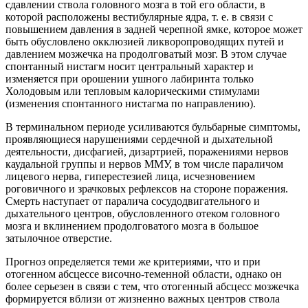
сдавлении ствола головного мозга в той его области, в
которой расположены вестибулярные ядра, т. е. в связи с
повышением давления в задней черепной ямке, которое может
быть обусловлено окклюзией ликворопроводящих путей и
давлением мозжечка на продолговатый мозг. В этом случае
спонтанный нистагм носит центральный характер и
изменяется при орошении ушного лабиринта только
Холодовым или тепловым калорическими стимулами
(изменения спонтанного нистагма по направлению).
В терминальном периоде усиливаются бульбарные симптомы,
проявляющиеся нарушениями сердечной и дыхательной
деятельности, дисфагией, дизартрией, поражениями нервов
каудальной группы и нервов ММУ, в том числе параличом
лицевого нерва, гиперестезией лица, исчезновением
роговичного и зрачковых рефлексов на стороне поражения.
Смерть наступает от паралича сосудодвигательного и
дыхательного центров, обусловленного отеком головного
мозга и вклинением продолговатого мозга в большое
затылочное отверстие.
Прогноз определяется теми же критериями, что и при
отогенном абсцессе височно-теменной области, однако он
более серьезен в связи с тем, что отогенный абсцесс мозжечка
формируется вблизи от жизненно важных центров ствола