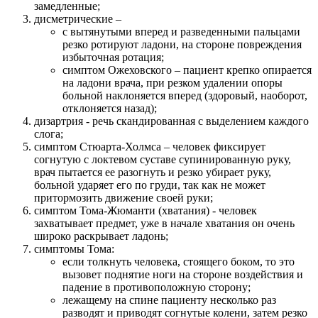
замедленные;
дисметрические –
с вытянутыми вперед и разведенными пальцами
резко ротируют ладони, на стороне повреждения
избыточная ротация;
симптом Ожеховского – пациент крепко опирается
на ладони врача, при резком удалении опоры
больной наклоняется вперед (здоровый, наоборот,
отклоняется назад);
дизартрия - речь скандированная с выделением каждого
слога;
симптом Стюарта-Холмса – человек фиксирует
согнутую с локтевом суставе супинированную руку,
врач пытается ее разогнуть и резко убирает руку,
больной ударяет его по груди, так как не может
притормозить движение своей руки;
симптом Тома-Жюманти (хватания) - человек
захватывает предмет, уже в начале хватания он очень
широко раскрывает ладонь;
симптомы Тома:
если толкнуть человека, стоящего боком, то это
вызовет поднятие ноги на стороне воздействия и
падение в противоположную сторону;
лежащему на спине пациенту несколько раз
разводят и приводят согнутые колени, затем резко