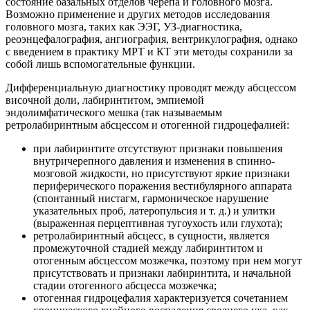
состояние базальных отделов черепа и головного мозга.
Возможно применение и других методов исследования
головного мозга, таких как ЭЭГ, УЗ-диагностика,
реоэнцефалография, ангиография, вентрикулография, однако
с введением в практику МРТ и КТ эти методы сохранили за
собой лишь вспомогательные функции.
Дифференциальную диагностику проводят между абсцессом
височной доли, лабиринтитом, эмпиемой
эндолимфатического мешка (так называемым
ретролабиринтным абсцессом и отогенной гидроцефалией:
при лабиринтите отсутствуют признаки повышения
внутричерепного давления и изменения в спинно-
мозговой жидкости, но присутствуют яркие признаки
периферического поражения вестибулярного аппарата
(спонтанный нистагм, гармоническое нарушение
указательных проб, латеропульсия и т. д.) и улитки
(выраженная перцептивная тугоухость или глухота);
ретролабиринтный абсцесс, в сущности, является
промежуточной стадией между лабиринтитом и
отогенным абсцессом мозжечка, поэтому при нем могут
присутствовать и признаки лабиринтита, и начальной
стадии отогенного абсцесса мозжечка;
отогенная гидроцефалия характеризуется сочетанием