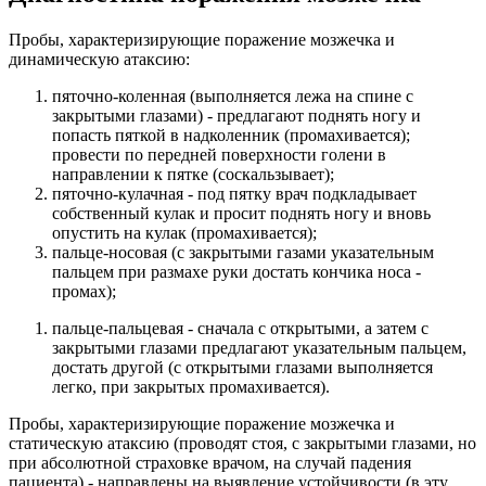
Пробы, характеризирующие поражение мозжечка и
динамическую атаксию:
пяточно-коленная (выполняется лежа на спине с
закрытыми глазами) - предлагают поднять ногу и
попасть пяткой в надколенник (промахивается);
провести по передней поверхности голени в
направлении к пятке (соскальзывает);
пяточно-кулачная - под пятку врач подкладывает
собственный кулак и просит поднять ногу и вновь
опустить на кулак (промахивается);
пальце-носовая (с закрытыми газами указательным
пальцем при размахе руки достать кончика носа -
промах);
пальце-пальцевая - сначала с открытыми, а затем с
закрытыми глазами предлагают указательным пальцем,
достать другой (с открытыми глазами выполняется
легко, при закрытых промахивается).
Пробы, характеризирующие поражение мозжечка и
статическую атаксию (проводят стоя, с закрытыми глазами, но
при абсолютной страховке врачом, на случай падения
пациента) - направлены на выявление устойчивости (в эту