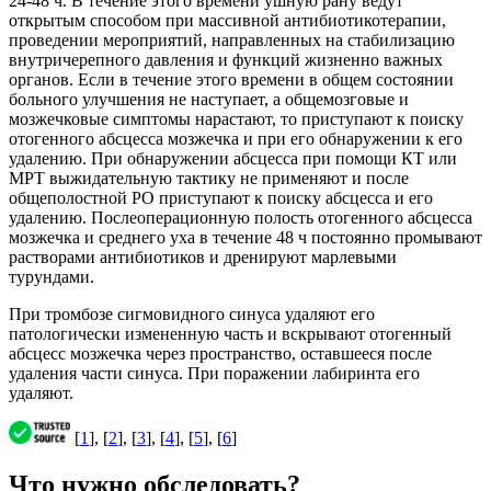
24-48 ч. В течение этого времени ушную рану ведут
открытым способом при массивной антибиотикотерапии,
проведении мероприятий, направленных на стабилизацию
внутричерепного давления и функций жизненно важных
органов. Если в течение этого времени в общем состоянии
больного улучшения не наступает, а общемозговые и
мозжечковые симптомы нарастают, то приступают к поиску
отогенного абсцесса мозжечка и при его обнаружении к его
удалению. При обнаружении абсцесса при помощи КТ или
МРТ выжидательную тактику не применяют и после
общеполостной РО приступают к поиску абсцесса и его
удалению. Послеоперационную полость отогенного абсцесса
мозжечка и среднего уха в течение 48 ч постоянно промывают
растворами антибиотиков и дренируют марлевыми
турундами.
При тромбозе сигмовидного синуса удаляют его
патологически измененную часть и вскрывают отогенный
абсцесс мозжечка через пространство, оставшееся после
удаления части синуса. При поражении лабиринта его
удаляют.
[
1
], [
2
], [
3
], [
4
], [
5
], [
6
]
Что нужно обследовать?