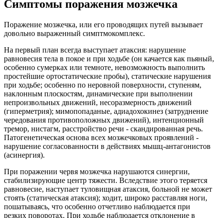
Симптомы поражения мозжечка
Поражение мозжечка, или его проводящих путей вызывает
довольно выраженный симптмокомплекс.
На первый план всегда выступает атаксия: нарушение
равновесия тела в покое и при ходьбе (он качается как пьяный,
особенно сумерках или темноте, невозможность выполнить
простейшие ортостатические пробы), статические нарушения
при ходьбе; особенно по неровной поверхности, ступеням,
наклонным плоскостям, динамические при выполнении
непроизвольных движений, несоразмерность движений
(гиперметрия); мимопопаданые, адиадохокинез (затруднение
чередования противоположных движений), интенционный
тремор, нистагм, расстройство речи - скандированная речь.
Патогенетическая основа всех мозжечковых проявлений -
нарушение согласованности в действиях мышц-антагонистов
(асинергия).
При поражении червя мозжечка нарушаются синергии,
стабилизирующие центр тяжести. Вследствие этого теряется
равновесие, наступает туловищная атаксия, больной не может
стоять (статическая атаксия); ходит, широко расставляя ноги,
пошатываясь, что особенно отчетливо наблюдается при
резких поворотах. При ходьбе наблюдается отклонение в