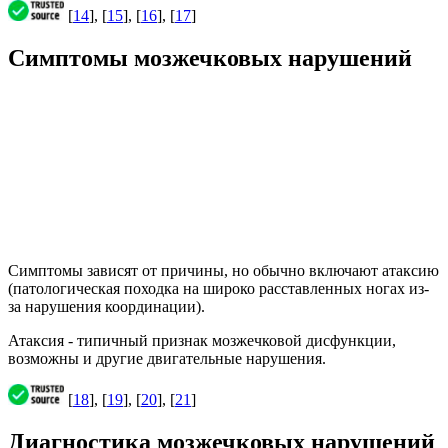
[
14
], [
15
], [
16
], [
17
]
Симптомы мозжечковых нарушений
Симптомы зависят от причины, но обычно включают атаксию
(патологическая походка на широко расставленных ногах из-
за нарушения координации).
Атаксия - типичный признак мозжечковой дисфункции,
возможны и другие двигательные нарушения.
[
18
], [
19
], [
20
], [
21
]
Диагностика мозжечковых нарушений