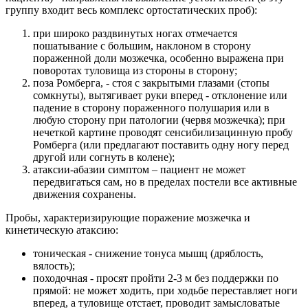
группу входит весь комплекс ортостатических проб):
при широко раздвинутых ногах отмечается
пошатывание с большим, наклоном в сторону
пораженной доли мозжечка, особенно выражена при
поворотах туловища из стороны в сторону;
поза Ромберга, - стоя с закрытыми глазами (стопы
сомкнуты), вытягивает руки вперед - отклонение или
падение в сторону пораженного полушария или в
любую сторону при патологии (червя мозжечка); при
нечеткой картине проводят сенсибилизацинную пробу
Ромберга (или предлагают поставить одну ногу перед
другой или согнуть в колене);
атаксии-абазии симптом – пациент не может
передвигаться сам, но в пределах постели все активные
движения сохранены.
Пробы, характеризирующие поражение мозжечка и
кинетическую атаксию:
тоническая - снижение тонуса мышц (дряблость,
вялость);
походочная - просят пройти 2-3 м без поддержки по
прямой: не может ходить, при ходьбе переставляет ноги
вперед, а туловище отстает, проводит замысловатые