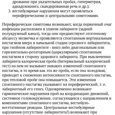
дрожание при указательных пробах, гиперметрия,
адиадохокинез, скандированная речь и др.);
вестибулярные нарушения могут проявляться
периферическими и центральными симптомами.
Периферические симптомы возникают, когда первичный очаг
инфекции расположен в ушном лабиринте (задний
полукружный канал), тогда они предшествуют отогенному
абсцессу мозжечка и проявляются спонтанным вертикальным
нистагмом вверх в начальной стадии серозного лабиринтита,
при гнойном лабиринтите - вниз либо диагональным или
горизонтально-ротаторным (циркулярным) спонтанным
нистагмом в сторону здорового лабиринта. При выключении
лабиринта калорическая проба (битермальный калорический
тест) на нем не вызывает никаких изменений спонтанного
нистагма, в то время как эта же проба, если она холодовая,
приводит к снижению интенсивности спонтанного нистагма,
при тепловой пробе она повышается. Эти изменения
спонтанного нистагма указывают на периферический, т. е.
лабиринтный его генез. Одновременно возникают
гармонические нарушения проб на координацию движений,
системное головокружение, согласующееся с направлением и
компонентами спонтанного нистагма, вестибуло-
вегетативные реакции. Центральные вестибулярные
нарушения (отсутствие лабиринтита!) возникают при