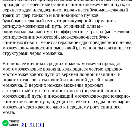
проходят афферентные (задний спинно-мозжечковый путь, от
верхнего ядра преддверного нерва - вестибуло-мозжечковый
тракт, от ядер тонкого и клиновидного пучков -
бульбомозжечковый путь, от ретикулярной формации -
ретикуло-мозжечковый путь, от нижней оливы -
оливомозжечковый путь) и эфферентные тракты (мозжечково-
ретикуло-спинно-мозговой, мозжечково-вестибуло-
спинномозговой - через латеральное ядро преддверного нерва,
мозжечково-оливоспинномозговой), в основном связанные со
структурами червя мозжечка.
В наиболее крупных средних ножках мозжечка проходят
мостомозжечковые волокна, являющиеся частью корково-
мостомозжечкового пути от верхней лобной извилины и
нижних отделов затылочной и височной долей к коре
мозжечка. В верхних ножках мозжечка проходят
афферентный путь от спинного мозга (передний спинно-
мозжечковый путь) и нисходящий мозжечково-красноядерно-
спинно-мозговой путь, идущий от зубчатого ядра полушарий
мозжечка через красное ядро к переднему рогу спинного
мозга.
[
8
], [
9
], [
10
]