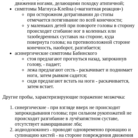
движения ногами, делающими походку атипичной;
симптомы Магнуса-Клейна («магнитная реакция»)
при осторожном дотрагивании до стопы
отмечается потягивание по всей конечности;
у маленьких детей при повороте головы в сторону
происходит сгибание ног в коленных или
тазобедренных суставах на стороне, куда
повернута голова; на противоположной стороне
конечность, наоборот, разгибается;
асинергические симптомы Бабинского
стоя предлагают прогнуться назад, запрокинув
голову, - падает;
лежа предлагают сесть - раскачивает и поднимает
ноги, затем рывком садится;
сидя предлагают встать на ноги - раскачивается,
затем встает.
Другие пробы, характеризирующие поражение мозжечка:
синергические - при взгляде вверх не происходит
запрокидывания головы; при сильном рукопожатий не
происходит разгибание в лучёзапястном суставе,
отсутствует наморщивание лба;
аодиодохокинез - проводят одновременно пронацию и
супинацию кистей - на стороне повреждения движения