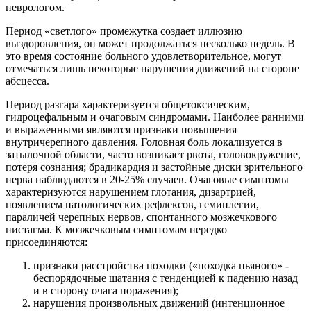
неврологом.
Период «светлого» промежутка создает иллюзию
выздоровления, он может продолжаться несколько недель. В
это время состояние больного удовлетворительное, могут
отмечаться лишь некоторые нарушения движений на стороне
абсцесса.
Период разгара характеризуется общетоксическим,
гидроцефальным и очаговым синдромами. Наиболее ранними
и выраженными являются признаки повышения
внутричерепного давления. Головная боль локализуется в
затылочной области, часто возникает рвота, головокружение,
потеря сознания; брадикардия и застойные диски зрительного
нерва наблюдаются в 20-25% случаев. Очаговые симптомы
характеризуются нарушением глотания, дизартрией,
появлением патологических рефлексов, гемиплегии,
параличей черепных нервов, спонтанного мозжечкового
нистагма. К мозжечковым симптомам нередко
присоединяются:
признаки расстройства походки («походка пьяного» -
беспорядочные шатания с тенденцией к падению назад
и в сторону очага поражения);
нарушения произвольных движений (интенционное