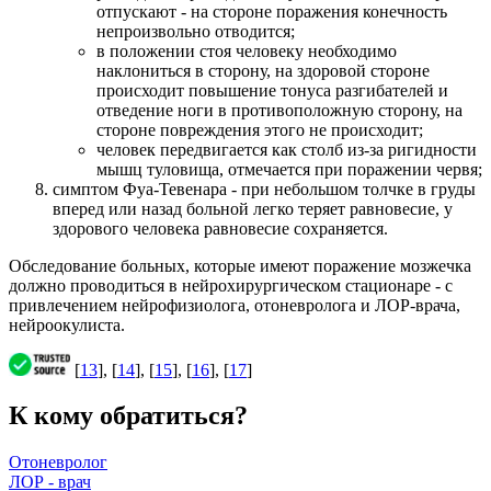
отпускают - на стороне поражения конечность
непроизвольно отводится;
в положении стоя человеку необходимо
наклониться в сторону, на здоровой стороне
происходит повышение тонуса разгибателей и
отведение ноги в противоположную сторону, на
стороне повреждения этого не происходит;
человек передвигается как столб из-за ригидности
мышц туловища, отмечается при поражении червя;
симптом Фуа-Тевенара - при небольшом толчке в груды
вперед или назад больной легко теряет равновесие, у
здорового человека равновесие сохраняется.
Обследование больных, которые имеют поражение мозжечка
должно проводиться в нейрохирургическом стационаре - с
привлечением нейрофизиолога, отоневролога и ЛОР-врача,
нейроокулиста.
[
13
], [
14
], [
15
], [
16
], [
17
]
К кому обратиться?
Отоневролог
ЛОР - врач