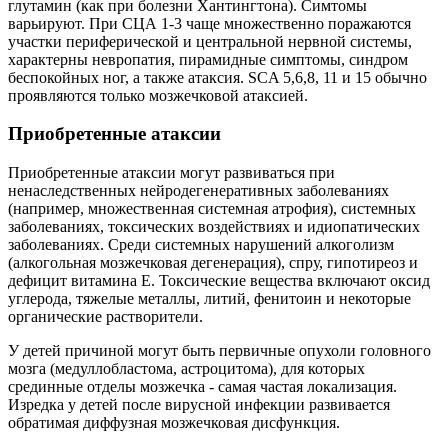
глутамин (как при болезни Хантингтона). Симтомы
варьируют. При СЦА 1-3 чаще множественно поражаются
участки периферической и центральной нервной системы,
характерны невропатия, пирамидные симптомы, синдром
беспокойных ног, а также атаксия. SCA 5,6,8, 11 и 15 обычно
проявляются только мозжечковой атаксией.
Приобретенные атаксии
Приобретенные атаксии могут развиваться при
ненаследственных нейродегенеративных заболеваниях
(например, множественная системная атрофия), системных
заболеваниях, токсических воздействиях и идиопатических
заболеваниях. Среди системных нарушений алкоголизм
(алкогольная мозжечковая дегенерация), спру, гипотиреоз и
дефицит витамина Е. Токсические вещества включают оксид
углерода, тяжелые металлы, литий, фенитоин и некоторые
органические растворители.
У детей причиной могут быть первичные опухоли головного
мозга (медуллобластома, астроцитома), для которых
срединные отделы мозжечка - самая частая локализация.
Изредка у детей после вирусной инфекции развивается
обратимая диффузная мозжечковая дисфункция.