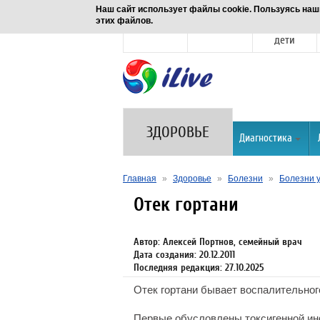
Наш сайт использует файлы cookie. Пользуясь наш
этих файлов.
Новости
Здоровье
Семья и
дети
ЗДОРОВЬЕ
Диагностика
Главная
»
Здоровье
»
Болезни
»
Болезни у
Отек гортани
Автор: Алексей Портнов, семейный врач
Дата создания: 20.12.2011
Последняя редакция: 27.10.2025
Отек гортани бывает воспалительног
Первые обусловлены токсигенной ин