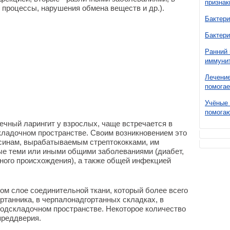
признак
 процессы, нарушения обмена веществ и др.).
Бактери
Бактери
Ранний 
иммунит
Лечение
помогае
Учёные 
помогаю
течный ларингит у взрослых, чаще встречается в
складочном пространстве. Своим возникновением это
ксинам, вырабатываемым стрептококками, им
е теми или иными общими заболеваниями (диабет,
чного происхождения), а также общей инфекцией
ом слое соединительной ткани, который более всего
ртанника, в черпалонадгортанных складках, в
подскладочном пространстве. Некоторое количество
преддверия.