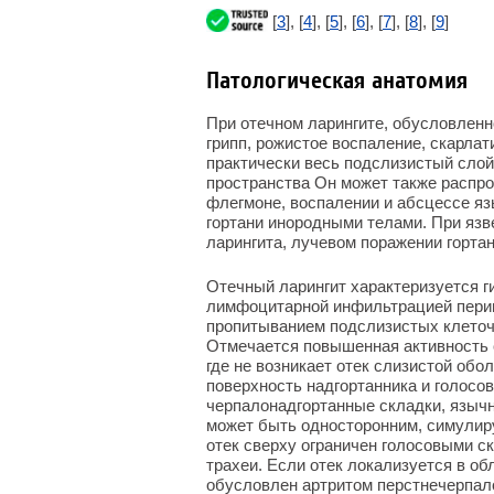
[
3
], [
4
], [
5
], [
6
], [
7
], [
8
], [
9
]
Патологическая анатомия
При отечном ларингите, обусловленн
грипп, рожистое воспаление, скарлат
практически весь подслизистый слой
пространства Он может также распр
флегмоне, воспалении и абсцессе яз
гортани инородными телами. При яз
ларингита, лучевом поражении гортан
Отечный ларингит характеризуется г
лимфоцитарной инфильтрацией пери
пропитыванием подслизистых клеточ
Отмечается повышенная активность 
где не возникает отек слизистой обо
поверхность надгортанника и голосо
черпалонадгортанные складки, язычн
может быть односторонним, симулиру
отек сверху ограничен голосовыми с
трахеи. Если отек локализуется в о
обусловлен артритом перстнечерпал