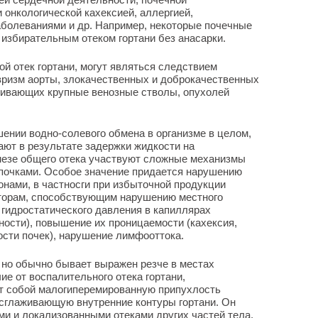
 онкологической кахексией, аллергией,
аболеваниями и др. Например, некоторые почечные
избирательным отеком гортани без анасарки.
ой отек гортани, могут являться следствием
вризм аорты, злокачественных и доброкачественных
ливающих крупные венозные стволы, опухолей
ении водно-солевого обмена в организме в целом,
ют в результате задержки жидкости на
енезе общего отека участвуют сложные механизмы
 почками. Особое значение придается нарушению
онами, в частносги при избыточной продукции
кторам, способствующим нарушению местного
гидростатического давления в капиллярах
ности), повышение их проницаемости (кахексия,
сти почек), нарушение лимфооттока.
, но обычно бывает выражен резче в местах
ие от воспалительного отека гортани,
т собой малогиперемированную припухлость
 сглаживающую внутренние контуры гортани. Он
и и локализованными отеками других частей тела.