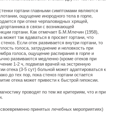
 стенки гортани главными симптомами являются
глотании, ощущение инородного тела в горле,
юдается при отеке черпаловидных хрящей,
дгортанника в связи с возникающей
ции гортани. Как отмечает Б.М.Млечин (1958),
 может так вдаваться в просвет гортани, что
стеноз. Если отек развивается внутри гортани, то
плость голоса, затруднение и неловкость при
мбра голоса, ощущение распирания в горле и
ычно развиваются медленно (кроме отеков при
ечение 1-2 ч, подвигая врачей на экстренную
и отека (3-5 сут) больной может адаптироваться к
ко до тех пор, пока стеноз гортани остается
тие отека может привести к быстрой гипоксии.
гностику проводят по тем же критериям, что и при
и.
и своевременно принятых лечебных мероприятиях)