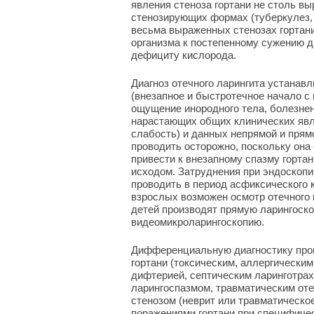
явления стеноза гортани не столь вы
стенозирующих формах (туберкулез, 
весьма выраженных стенозах гортан
организма к постепенному сужению 
дефициту кислорода.
Диагноз отечного ларингита устанав
(внезапное и быстротечное начало с
ощущение инородного тела, болезненн
нарастающих общих клинических явл
слабость) и данных непрямой и прям
проводить осторожно, поскольку он
привести к внезапному спазму горта
исходом. Затруднения при эндоскопи
проводить в период асфиксического к
взрослых возможен осмотр отечного н
детей производят прямую ларингоско
видеомикроларингоскопию.
Дифференциальную диагностику пров
гортани (токсическим, аллергическим
дифтерией, септическим ларинготрах
ларингоспазмом, травматическим оте
стенозом (неврит или травматическо
поражениями гортани при специфиче