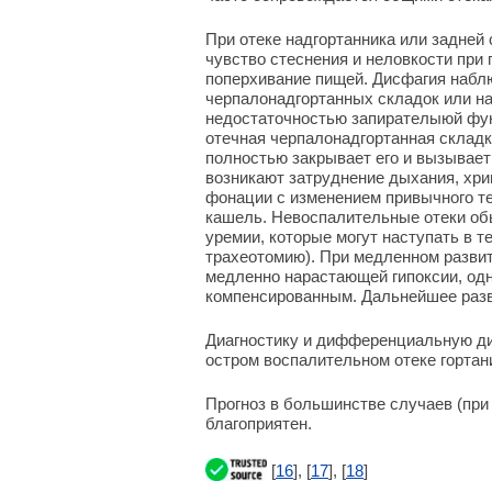
При отеке надгортанника или задней
чувство стеснения и неловкости при 
поперхивание пищей. Дисфагия набл
черпалонадгортанных складок или на
недостаточностью запирателыюй функ
отечная черпалонадгортанная складка
полностью закрывает его и вызывает 
возникают затруднение дыхания, хри
фонации с изменением привычного те
кашель. Невоспалительные отеки об
уремии, которые могут наступать в т
трахеотомию). При медленном развити
медленно нарастающей гипоксии, одна
компенсированным. Дальнейшее разви
Диагностику и дифференциальную диа
остром воспалительном отеке гортан
Прогноз в большинстве случаев (пр
благоприятен.
[
16
], [
17
], [
18
]