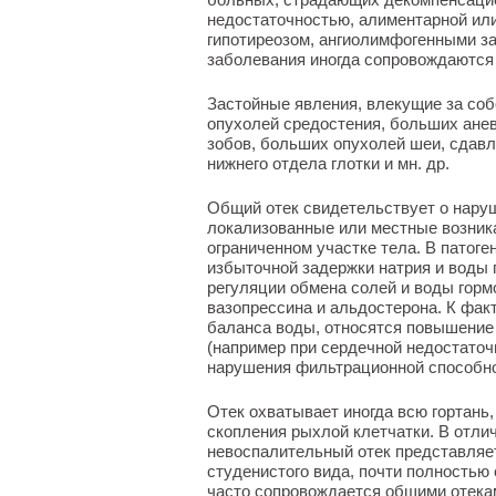
недостаточностью, алиментарной или
гипотиреозом, ангиолимфогенными з
заболевания иногда сопровождаются 
Застойные явления, влекущие за соб
опухолей средостения, больших ане
зобов, больших опухолей шеи, сдав
нижнего отдела глотки и мн. др.
Общий отек свидетельствует о наруш
локализованные или местные возника
ограниченном участке тела. В патог
избыточной задержки натрия и воды
регуляции обмена солей и воды горм
вазопрессина и альдостерона. К фа
баланса воды, относятся повышение 
(например при сердечной недостаточ
нарушения фильтрационной способно
Отек охватывает иногда всю гортань
скопления рыхлой клетчатки. В отлич
невоспалительный отек представляе
студенистого вида, почти полностью
часто сопровождается общими отекам