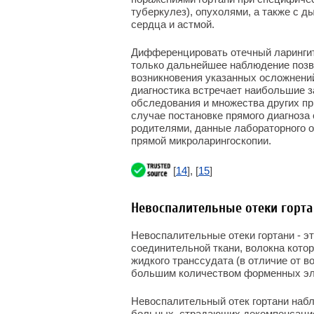
туберкулез), опухолями, а также с 
сердца и астмой.
Дифференцировать отечный ларингит 
только дальнейшее наблюдение позв
возникновения указанных осложнени
диагностика встречает наибольшие з
обследования и множества других пр
случае постановке прямого диагноза
родителями, данные лабораторного о
прямой микроларингоскопии.
[
14
], [
15
]
Невоспалительные отеки горт
Невоспалительные отеки гортани - э
соединительной ткани, волокна кот
жидкого транссудата (в отличие от в
большим количеством форменных элем
Невоспалительный отек гортани набл
больных, страдающих декомпенсацие