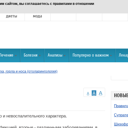
им сайтом, вы соглашаетесь с правилами в отношении
Питание и
Красота и
Отношения
Спорт
О портале
диеты
мода
Лечение
Болезни
Анализы
Популярно о важном
Лека
ха, горла и носа (отоларингология)
A
A
A
НОВЫЕ
Правила
Супрате
о и невоспалительного характера.
Шизофре
фекцией, вторые - различными заболеваниями, в