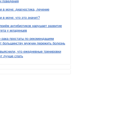
и поведения
и в моче: диагностика, лечение
и в моче: что это значит?
приём антибиотиков нарушает развитие
ета у младенцев
 рака простаты по рекомендациям
т большинству мужчин пережить болезнь
выяснили, что ежедневные тренировки
т лучше спать