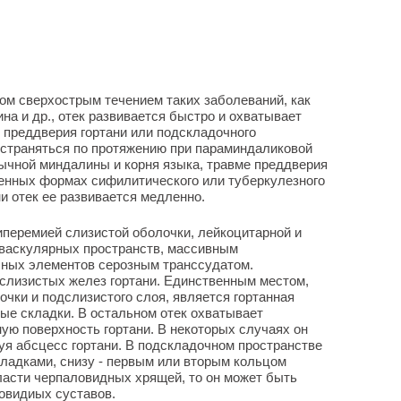
ом сверхострым течением таких заболеваний, как
ина и др., отек развивается быстро и охватывает
 преддверия гортани или подскладочного
остраняться по протяжению при параминдаликовой
ычной миндалины и корня языка, травме преддверия
венных формах сифилитического или туберкулезного
и отек ее развивается медленно.
иперемией слизистой оболочки, лейкоцитарной и
васкулярных пространств, массивным
ных элементов серозным транссудатом.
слизистых желез гортани. Единственным местом,
лочки и подслизистого слоя, является гортанная
вые складки. В остальном отек охватывает
ую поверхность гортани. В некоторых случаях он
я абсцесс гортани. В подскладочном пространстве
кладками, снизу - первым или вторым кольцом
бласти черпаловидных хрящей, то он может быть
овидиых суставов.