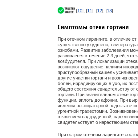
[
10
], [
11
], [
12
], [
13
]
Симптомы отека гортани
При отечном ларингите, в отличие от
существенно ухудшено, температура 
ознобами. Развитие заболевания мо
развиваегся в течение 2-3 дней, что 
возбудителя. При локализации отека 
возникают ощущение наличия инородн
приступообразный кашель усиливает
другие участки гортани и возникнов
болей, иррадиирующих в ухо, их пос
общего состояния свидетельствуют 
гортани. При значительном отеке го
функции, вплоть до афонии. При выр
явления респираторной недостаточно
ургентной трахеотомии. Возникнове
втяжением надгрудинной, надключич
свидетельствует о нарастающем стенозе 
При остром отечном ларингите состо