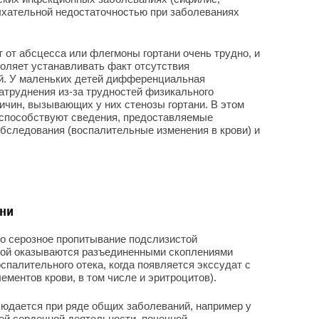
дыхательной недостаточностью при заболеваниях
от абсцесса или флегмоны гортани очень трудно, и
оляет устанавливать факт отсутствия
й. У маленьких детей дифференциальная
атруднения из-за трудностей физикального
ичин, вызывающих у них стенозы гортани. В этом
 способствуют сведения, предоставляемые
бследования (воспалительные изменения в крови) и
ани
то серозное пропитывание подслизистой
орой оказываются разъединенными скоплениями
оспалительного отека, когда появляется экссудат с
ентов крови, в том числе и эритроцитов).
юдается при ряде общих заболеваний, например у
й сердечной деятельности, почечной