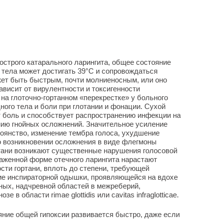
 острого катарального ларингита, общее состояние
тела может достигать 39°С и сопровождаться
жет быть быстрым, почти молниеносным, или оно
зависит от вирулентности и токсигенности
на глоточно-гортанном «перекрестке» у больного
ого тела и боли при глотании и фонации. Сухой
 боль и способствует распространению инфекции на
ению гнойных осложнений. Значительное усиление
тоянство, изменение тембра голоса, ухудшение
о возникновении осложнения в виде флегмоны
ртани возникают существенные нарушения голосовой
аженной форме отечного ларингита нарастают
сти гортани, вплоть до степени, требующей
ние инспираторной одышки, проявляющейся на вдохе
ных, надчревной областей в межреберий,
в области rimae glottidis или cavitas infraglotticae.
яние общей гипоксии развивается быстро, даже если