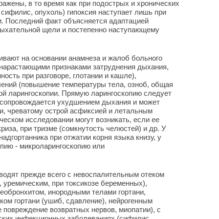
ражены, в то время как при подострых и хронических
сифилис, опухоль) гипоксия наступает лишь при
и. Последний факт объясняется адаптацией
дыхательной щели и постепенно наступающему
ливают на основании анамнеза и жалоб больного
 нарастающими признаками затруднения дыхания,
ость при разговоре, глотании и кашле),
ений (повышение температуры тела, озноб, общая
ой ларингоскопии. Прямую ларингоскопию следует
а сопровождается ухудшением дыхания и может
ни, чреватому острой асфиксией и летальным
ческом исследовании могут возникать, если ее
риза, при тризме (сомкнутость челюстей) и др. У
адгортанника при отжатии корня языка книзу, у
пию - микроларингоскопию или
одят прежде всего с невоспалительным отеком
, уремическим, при токсикозе беременных),
еобронхитом, инородными телами гортани,
ком гортани (ушиб, сдавление), нейрогенным
е повреждение возвратных нервов, миопатии), с
ских инфекционных заболеваниях (сифилис,