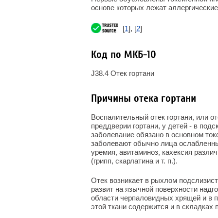
основе которых лежат аллергические
[
1
], [
2
]
Код по МКБ-10
J38.4 Отек гортани
Причины отека гортани
Воспалительный отек гортани, или о
преддверии гортани, у детей - в под
заболевание обязано в основном то
заболевают обычно лица ослабленны
уремия, авитаминоз, кахексия разли
(грипп, скарлатина и т. п.).
Отек возникает в рыхлом подслизист
развит на язычной поверхности надго
области черпаловидных хрящей и в 
этой ткани содержится и в складках 