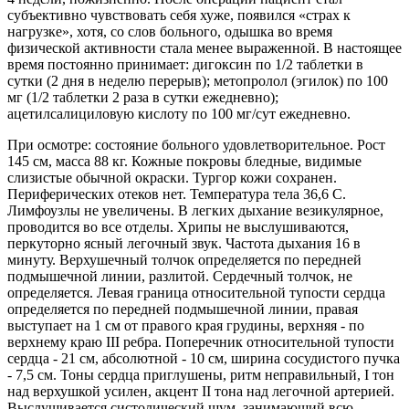
субъективно чувствовать себя хуже, появился «страх к
нагрузке», хотя, со слов больного, одышка во время
физической активности стала менее выраженной. В настоящее
время постоянно принимает: дигоксин по 1/2 таблетки в
сутки (2 дня в неделю перерыв); метопролол (эгилок) по 100
мг (1/2 таблетки 2 раза в сутки ежедневно);
ацетилсалициловую кислоту по 100 мг/сут ежедневно.
При осмотре: состояние больного удовлетворительное. Рост
145 см, масса 88 кг. Кожные покровы бледные, видимые
слизистые обычной окраски. Тургор кожи сохранен.
Периферических отеков нет. Температура тела 36,6 С.
Лимфоузлы не увеличены. В легких дыхание везикулярное,
проводится во все отделы. Хрипы не выслушиваются,
перкуторно ясный легочный звук. Частота дыхания 16 в
минуту. Верхушечный толчок определяется по передней
подмышечной линии, разлитой. Сердечный толчок, не
определяется. Левая граница относительной тупости сердца
определяется по передней подмышечной линии, правая
выступает на 1 см от правого края грудины, верхняя - по
верхнему краю ІІI ребра. Поперечник относительной тупости
сердца - 21 см, абсолютной - 10 см, ширина сосудистого пучка
- 7,5 см. Тоны сердца приглушены, ритм неправильный, I тон
над верхушкой усилен, акцент II тона над легочной артерией.
Выслушивается систолический шум, занимающий всю