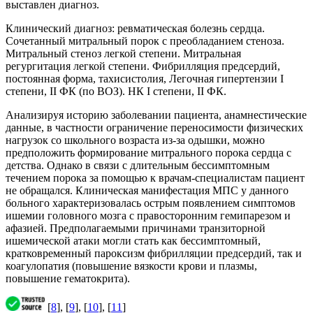
выставлен диагноз.
Клинический диагноз: ревматическая болезнь сердца.
Сочетанный митральный порок с преобладанием стеноза.
Митральный стеноз легкой степени. Митральная
регургитация легкой степени. Фибрилляция предсердий,
постоянная форма, тахисистолия, Легочная гипертензии I
степени, II ФК (по ВОЗ). НК I степени, II ФК.
Анализируя историю заболевании пациента, анамнестические
данные, в частности ограничение переносимости физических
нагрузок со школьного возраста из-за одышки, можно
предположить формирование митрального порока сердца с
детства. Однако в связи с длительным бессимптомным
течением порока за помощью к врачам-специалистам пациент
не обращался. Клиническая манифестация МПС у данного
больного характеризовалась острым появлением симптомов
ишемии головного мозга с правосторонним гемипарезом и
афазией. Предполагаемыми причинами транзиторной
ишемической атаки могли стать как бессимптомный,
кратковременный пароксизм фибрилляции предсердий, так и
коагулопатия (повышение вязкости крови и плазмы,
повышение гематокрита).
[
8
], [
9
], [
10
], [
11
]