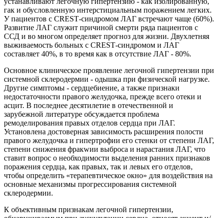
устанавливают легочную гипертензию - как изолированную,
гак и обусловленную интерстициальным поражением легких.
У пациентов с СRЕSТ-синдромом ЛАГ встречают чаще (60%).
Развитие ЛАГ служит причиной смерти ряда пациентов с
ССД и во многом определяет прогноз для жизни. Двухлетняя
выживаемость больных с СRЕSТ-синдромом и ЛАГ
составляет 40%, в то время как в отсутствие ЛАГ - 80%.
Основное клиническое проявление легочной гипертензии при
системной склеродермии - одышка при физической нагрузке.
Другие симптомы - сердцебиение, а также признаки
недостаточности правого желудочка, прежде всего отеки и
асцит. В последнее десятилетие в отечественной и
зарубежной литературе обсуждается проблема
ремоделирования правых отделов сердца при ЛАГ.
Установлена достоверная зависимость расширения полости
правого желудочка и гипертрофии его стенки от степени ЛАГ,
степени снижения фракwии выброса и нарастания ЛАГ, что
ставит вопрос о необходимости выделения ранних признаков
поражения сердца, как правых, так и левых его отделов,
чтобы определить «терапевтическое окно» для воздействия на
основные механизмы прогрессирования системной
склеродермии.
К объективным признакам легочной гипертензии,