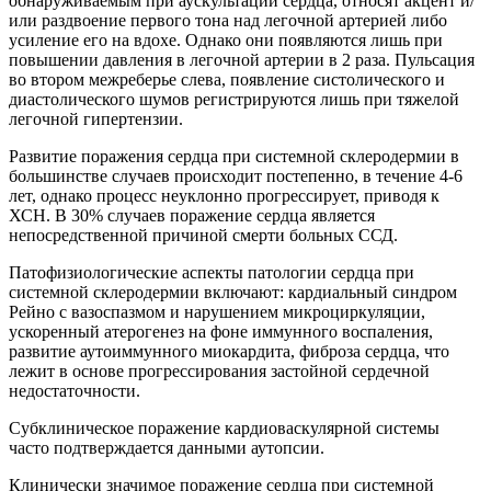
обнаруживаемым при аускультации сердца, относят акцент и/
или раздвоение первого тона над легочной артерией либо
усиление его на вдохе. Однако они появляются лишь при
повышении давления в легочной артерии в 2 раза. Пульсация
во втором межреберье слева, появление систолического и
диастолического шумов регистрируются лишь при тяжелой
легочной гипертензии.
Развитие поражения сердца при системной склеродермии в
большинстве случаев происходит постепенно, в течение 4-6
лет, однако процесс неуклонно прогрессирует, приводя к
ХСН. В 30% случаев поражение сердца является
непосредственной причиной смерти больных ССД.
Патофизиологические аспекты патологии сердца при
системной склеродермии включают: кардиальный синдром
Рейно с вазоспазмом и нарушением микроциркуляции,
ускоренный атерогенез на фоне иммунного воспаления,
развитие аутоиммунного миокардита, фиброза сердца, что
лежит в основе прогрессирования застойной сердечной
недостаточности.
Субклиническое поражение кардиоваскулярной системы
часто подтверждается данными аутопсии.
Клинически значимое поражение сердца при системной