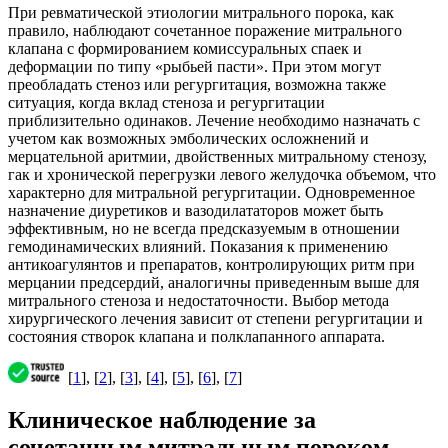
При ревматической этиологии митрального порока, как
правило, наблюдают сочетанное поражение митрального
клапана с формированием комиссуральных спаек и
деформации по типу «рыбьей пасти». При этом могут
преобладать стеноз или регургитация, возможна также
ситуация, когда вклад стеноза и регургитации
приблизительно одинаков. Лечение необходимо назначать с
учетом как возможных эмболических осложнений и
мерцательной аритмии, двойственных митральному стенозу,
гак и хронической перегрузки левого желудочка объемом, что
характерно для митральной регургитации. Одновременное
назначение диуретиков и вазодилататоров может быть
эффективным, но не всегда предсказуемым в отношении
гемодинамических влияний. Показания к применению
антикоагулянтов и препаратов, контролирующих ритм при
мерцании предсердий, аналогичны приведенным выше для
митрального стеноза и недостаточности. Выбор метода
хирургического лечения зависит от степени регургитации и
состояния створок клапана и полклапанного аппарата.
[
1
], [
2
], [
3
], [
4
], [
5
], [
6
], [
7
]
Клиническое наблюдение за
сочетанным митральным пороком