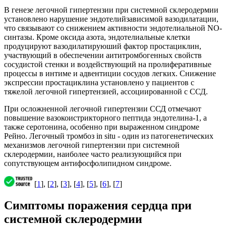
В генезе легочной гипертензии при системной склеродермии
установлено нарушение эндотелийзависимой вазодилатации,
что связывают со снижением активности эндотелиальной NO-
синтазы. Кроме оксида азота, эндотелиальные клетки
продуцируют вазодилатируюший фактор простациклин,
участвующий в обеспечении аититромбогенных свойств
сосудистой стенки и воздействующий на пролиферативные
процессы в интиме и адвентиции сосудов легких. Снижение
экспрессии простациклина установлено у пациентов с
тяжелой легочной гипертензией, ассоциированной с ССД.
При осложненной легочной гипертензии ССД отмечают
повышение вазокоистрикторного пептида эндотелина-1, а
также серотонина, особенно при выраженном синдроме
Рейно. Легочный тромбоз in situ - один из патогенетических
механизмов легочной гипертензии при системной
склеродермии, наиболее часто реализующийся при
сопутствующем антифосфолипидном синдроме.
[
1
], [
2
], [
3
], [
4
], [
5
], [
6
], [
7
]
Симптомы поражения сердца при
системной склеродермии