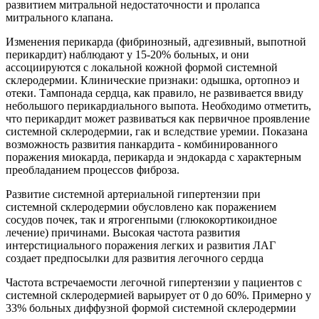
развитием митральной недостаточности и пролапса
митрального клапана.
Изменения перикарда (фибринозный, адгезивный, выпотной
перикардит) наблюдают у 15-20% больных, и они
ассоциируются с локальной кожной формой системной
склеродермии. Клинические признаки: одышка, ортопноэ и
отеки. Тампонада сердца, как правило, не развивается ввиду
небольшого перикардиального выпота. Необходимо отметить,
что перикардит может развиваться как первичное проявление
системной склеродермии, гак и вследствие уремии. Показана
возможность развития панкардита - комбинированного
поражения миокарда, перикарда и эндокарда с характерным
преобладанием процессов фиброза.
Развитие системной артериальной гипертензии при
системной склеродермии обусловлено как поражением
сосудов почек, так и ятрогенпыми (глюкокортикоидное
лечение) причинами. Высокая частота развития
интерстициального поражения легких и развития ЛАГ
создает предпосылки для развития легочного сердца
Частота встречаемости легочной гипертензии у пациентов с
системной склеродермией варьирует от 0 до 60%. Примерно у
33% больных диффузной формой системной склеродермии