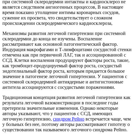
при системной склеродермии интактны и кардиосклероз не
является следствием ангиогенных процессов, В настоящее
время показано утолщение интимы коронарных сосудов,
сужение их просвета, что свидетельствует о сложном
происхождении склеродермического кардиосклероза,
Механизмы развития легочной гипертензии при системной
склеродермии до конца не изучены. Воспаление
рассматривают как основной патогенетический фактор.
Индурация макрофагами и Т-лимфоцитами сосудистой стенки
отмечена как при первичной ЛАГ, так и ассоциированной с
ССД. Клетки воспаления продуцируют факторы роста, такие,
как тромбоцит-продуцируемый фактор роста, сосудистый
эндотелиальный фактор роста, которым придается большое
значение в патогенезе легочной гипертензии. У пациентов с
системной склеродермией антиядерные и антигистоновые
антитела ассоциируются с сосудистыми поражениями.
Традиционная концепция развития легочной гипертензии как
результата легочной вазоконстрикции в последние годы
претерпела значительные изменения. Однако некоторые
авторы указывают, что у пациентов с ССД, имеющих
легочную гипертензию,
синдром Рейно
встречается чаще, чем
у больных без нее, поэтому авторы рассматривают гипотезу о
существовании так называемого легочного синдрома Рейно.