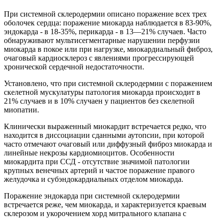
При системной склеродермии описано поражение всех трех
оболочек сердца: поражение миокарда наблюдается в 83-90%,
эндокарда - в 18-35%, перикарда - в 13—21% случаев. Часто
обнаруживают мультисегментарные нарушении перфузии
миокарда в покое или при нагрузке, миокардиальный фиброз,
очаговый кардиосклероз с явлениями прогрессирующей
хронической сердечной недостаточности.
Установлено, что при системной склеродермии с поражением
скелетной мускулатуры патология миокарда происходит в
21% случаев и в 10% случаен у пациентов без скелетной
миопатии.
Клинически выраженный миокардит встречается редко, что
находится в диссоциации сданными аутопсии, при которой
часто отмечают очаговый или диффузный фиброз миокарда и
линейные некрозы кардиомиоцитов. Особенности
миокардита при ССД - отсутствие значимой патологии
крупных венечных артерий и частое поражение правого
желудочка и субэндокардиальных отделом миокарда.
Поражение эндокарда при системной склеродермии
встречается реже, чем миокарда, и характеризуется краевым
склерозом и укорочением хорд митрального клапана с