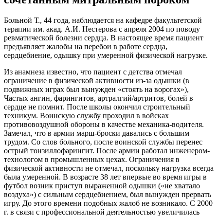
Больной Т., 44 года, наблюдается на кафедре факультетской
терапии им. акад. А.И. Нестерова с апреля 2004 по поводу
ревматической болезни сердца. В настоящее время пациент
предъявляет жалобы на перебои в работе сердца,
сердцебиение, одышку при умеренной физической нагрузке.
Из анамнеза известно, что пациент с детства отмечал
ограничение в физической активности из-за одышки (в
подвижных играх был вынужден «стоять на ворогах»),
Частых ангин, фарингитов, артралгий/артритов, болей в
сердце не помнит. После школы окончил строительный
техникум. Воинскую службу проходил в войсках
противовоздушной обороны в качестве механика-водителя.
Замечал, что в армии марш-броски давались с большим
трудом. Со слов больного, после воинской службы перенес
острый тонзиллофарингит. После армии работал инженером-
технологом в промышленных цехах. Ограничения в
физической активности не отмечал, поскольку нагрузка всегда
была умеренной. В возрасте 38 лет впервые во время игры в
футбол возник приступ выраженной одышки («не хватало
воздуха») с сильным сердцебиением, был вынужден прервать
игру. До этого времени подобных жалоб не возникало. С 2000
г. в связи с профессиональной деятельностью увеличилась