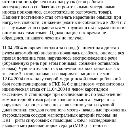
интенсивность физических нагрузок (стал работать
менеджером по снабжению строительными материалами,
иногда приходилось самостоятельно разгружать товар).
Пациент постепенно стал отмечать нарастание одышки при
нагрузке, слабости, снижение работоспособности, а к 2004 г. с
разгрузками стал справляться «с трудом» из-за выраженности
описанных симптомов. Однако пациент к врачам не
обращался, никакого лечения не получал.
11.04.2004 во время поездки за город (пациент находился за
рулем автомобиля) внезапно появилась слабость, онемела вся
правая половина тела, нарушилось воспроизведение речи
(обращенную речь при этом понимал, сознание оставалось
ясным). Чувствительность в конечностях восстановилась в
течение 3 часов, однако разговаривать пациент не мог.
12.04.2004 по каналу скорой медицинской помощи больной
был госпитализирован в ГКБ № 6 с диагнозом «транзиторная
ишемическая атака от 11.04.2004 в левом каротидном
бассейне». В стационаре при обследовании: по заключению
компьютерной томографии головного мозга - умеренная
наружная гидроцефалия; по заключению ультразвуковой
диагностики сосудов головного мозга - начальные проявления
атеросклероза сосудов магистральных артерий головы; на
ЭКГ - ритм синусовый; с помощью ЭхоКГ- исследования
выявлен митральный порок сердца (МПС) - стеноз и