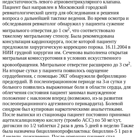
недостаточность левого атриовентрикулярного клапана.
Пациент был направлен в Московский городской
ревматологический центр для обследования и решения
вопроса о дальнейшей тактике ведения. Во время осмотра и
обследования ревматолог обнаружил у пациента сужение
2
митрального отверстия до 1 см
, что соответствовало
тяжелому митральному стенозу. Была рекомендована
консультация кардиохирурга, после которой пациенту
предложили хирургическую коррекцию порока. 16.11.2004 в
НИИ грудной хирургии им. Сеченова выполнена открытая
митральная комиссуротомия в условиях искусственного
2
кровообращения. Митральное отверстие расширено до 3 см
.
На вторые сутки у пациента появилось ощущение
сердцебиения, с помощью ЭКГ обнаружили фибрилляцию
предсердий. В послеоперационном периоде на 3-и сутки у
больного появились выраженные боли в области сердца, для
облегчения состояния пациент занимал вынужденное
положение с наклоном вперед (возможно, из-за развития
послеоперационного адгезивного перикардита). Болевой
синдром был купирован наркотическими анальгетиками.
После выписки из стационара пациент постоянно принимал
ацетилсалициловую кислоту (тромбо АСС) по 50 мг/сут,
дигоксин по 1/2 таблетки 2 раза в день 5 дней в неделю Также
была назначена бициллинопрофилактика: бициллин-5 1 раз в
4 недели, пожизненно. После операции пациент стал