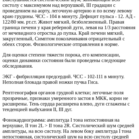
систолу с максимумом над верхушкой, III градации с
проведением на аорту, легочную артерию и по всему левому
краю грудины. ЧСС - 104 в минуту. Дефицит пульса - 12. АД -
122/80 мм. рт.ст. Живот мягкий, безболезненный. Правая
граница печени у края реберной дуги, левая на 1/3 расстояния
от мечевидного отростка до пупка. Край печени мягкий,
закругленный, Симптом поколачиваяия отрицательный с
обеих сторон. Физиологические отправления в норме.
Для оценки степени тяжести порока, его компенсации,
оценки динамики состояния были проведены следующие
обследования.
ЭКГ - фибрилляция предсердий. ЧСС - 102-111 в минуту.
Неполная блокада правой ножки пучка Гиса.
Рентгенография органов грудной клетки; легочные поля
прозрачные, признаки умеренного застоя в МКК, корни не
расширены. Тень сердца расширена влево, дуги сглажены с
тенденцией выбухания II, III дуг.
Фонокардиограмма: амплитуда I тона непостоянная на
верхушке, II тон 2L > II тона 2R. Систолический шум средней
амплитуды, на всю систолу. На левом боку амплитуда I тона
непостоянная, систолический шум на всю систолу средней