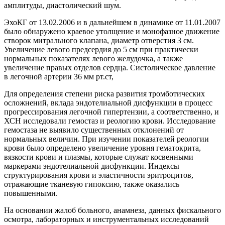
амплитуды, диастолический шум.
ЭхоКГ от 13.02.2006 и в дальнейшем в динамике от 11.01.2007
было обнаружено краевое утолщение и монофазное движение
створок митрального клапана, диаметр отверстия 3 см.
Увеличение левого предсердия до 5 см при практически
нормальных показателях левого желудочка, а также
увеличение правых отделов сердца. Систолическое давление
в легочной артерии 36 мм рт.ст,
Для определения степени риска развития тромботических
осложнений, вклада эндотелиальной дисфункции в процесс
прогрессирования легочной гипертензии, а соответственно, и
ХСН исследовали гемостаз и реологию крови. Исследование
гемостаза не выявило существенных отклонений от
нормальных величин. При изучении показателей реологии
крови было определено увеличение уровня гематокрита,
вязкости крови и плазмы, которые служат косвенными
маркерами эндотелиальной дисфункции. Индексы
структурирования крови и эластичности эритроцитов,
отражающие тканевую гипоксию, также оказались
повышенными.
На основании жалоб больного, анамнеза, данных фискального
осмотра, лабораторных и инструментальных исследований