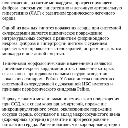
повреждение, развитие миокардита, прогрессирующего
фиброза, системную гипертензию и легочную артериальную
гипертензию (ЛАГ) с развитием хронического легочного
сердца.
Одной из важных гипотез поражения сердца при системной
склеродермии является ишемическое повреждение
интрамуральных сосудов с развитием фибриноидного
некроза, фиброза и гипертрофии интимы с сужением
просвета, что проявляется стенокардией, острым инфарктом
миокарда и внезапной смертью.
Типичными морфологическими изменениями являются
линейные некрозы кардномиоцитов, появление которых
связывают с преходящим спазмом сосудов вследствие
локального синдрома Рейно. У большинства пациентов с
системной склеродермией с доказанной ИБС имеются и
признаки периферического синдрома Рейно.
Наряду с такими механизмами ишемического повреждения
при ССД, как спазм коронарных артерий, поражение
микроциркуляторного русла, окклюзионное поражение
сосудов сердца, обсуждают и вклад макрососудистого звена
(коронарных артерий) в развитие и прогрессирование
патологии сердца. Ранее полагали, что коронарные артерии