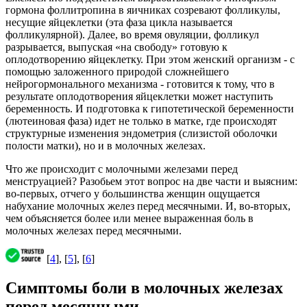
гормона фоллитропина в яичниках созревают фолликулы,
несущие яйцеклетки (эта фаза цикла называется
фолликулярной). Далее, во время овуляции, фолликул
разрывается, выпуская «на свободу» готовую к
оплодотворению яйцеклетку. При этом женский организм - с
помощью заложенного природой сложнейшего
нейрогормонального механизма - готовится к тому, что в
результате оплодотворения яйцеклетки может наступить
беременность. И подготовка к гипотетической беременности
(лютеиновая фаза) идет не только в матке, где происходят
структурные изменения эндометрия (слизистой оболочки
полости матки), но и в молочных железах.
Что же происходит с молочными железами перед
менструацией? Разобьем этот вопрос на две части и выясним:
во-первых, отчего у большинства женщин ощущается
набухание молочных желез перед месячными. И, во-вторых,
чем объясняется более или менее выраженная боль в
молочных железах перед месячными.
[
4
], [
5
], [
6
]
Симптомы боли в молочных железах
перед месячными