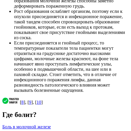
образования молочной железы способны заметно
деформировать пораженную грудь.
Рост образования ослабляет организм, поэтому если к
опухоли присоединяется и инфекционное поражение,
такой тандем способен спровоцировать образование
гнойников, которые, если есть выход к протокам,
показывают свое присутствие гнойными выделениями
из соска.
Если присоединяется и гнойный процесс, то
температурные показатели тела пациентки могут
отразиться на градуснике достаточно высокими
цифрами, молочные железы краснеют, на фоне тела
начинают явно проступать лимфатические узлы,
особенно в подмышечной области, на шее или в
паховой складке. Стоит отметить, что в отличие от
инфекционного поражения лимфы, данная
разновидность патологического влияния может
вызывать болезненные ощущения.
[
8
], [
9
], [
10
]
Где болит?
Боль в молочной железе