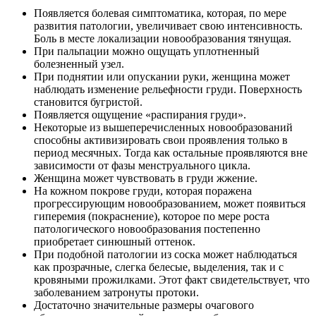
Появляется болевая симптоматика, которая, по мере
развития патологии, увеличивает свою интенсивность.
Боль в месте локализации новообразования тянущая.
При пальпации можно ощущать уплотненный
болезненный узел.
При поднятии или опускании руки, женщина может
наблюдать изменение рельефности груди. Поверхность
становится бугристой.
Появляется ощущение «распирания груди».
Некоторые из вышеперечисленных новообразований
способны активизировать свои проявления только в
период месячных. Тогда как остальные проявляются вне
зависимости от фазы менструального цикла.
Женщина может чувствовать в груди жжение.
На кожном покрове груди, которая поражена
прогрессирующим новообразованием, может появиться
гиперемия (покраснение), которое по мере роста
патологического новообразования постепенно
приобретает синюшный оттенок.
При подобной патологии из соска может наблюдаться
как прозрачные, слегка белесые, выделения, так и с
кровяными прожилками. Этот факт свидетельствует, что
заболеванием затронуты протоки.
Достаточно значительные размеры очагового