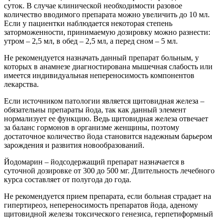
суток. В случае клинической необходимости разовое
количество вводимого препарата можно увеличить до 10 мл.
Если у пациентки наблюдается некоторая степень
заторможенности, принимаемую дозировку можно разнести:
утром – 2,5 мл, в обед – 2,5 мл, а перед сном – 5 мл.
Не рекомендуется назначать данный препарат больным, у
которых в анамнезе диагностирована мышечная слабость или
имеется индивидуальная непереносимость компонентов
лекарства.
Если источником патологии является щитовидная железа –
обязательны препараты йода, так как данный элемент
нормализует ее функцию. Ведь щитовидная железа отвечает
за баланс гормонов в организме женщины, поэтому
достаточное количество йода становится надежным барьером
зарождения и развития новообразований.
Йодомарин – йодсодержащий препарат назначается в
суточной дозировке от 300 до 500 мг. Длительность лечебного
курса составляет от полугода до года.
Не рекомендуется прием препарата, если больная страдает на
гипертиреоз, непереносимость препаратов йода, аденому
щитовидной железы токсического генезиса, герпетиформный