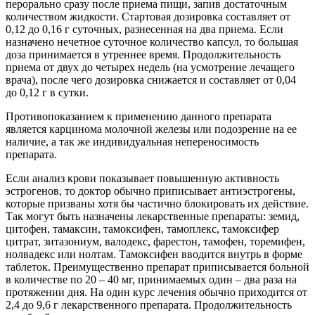
перорально сразу после приема пищи, запив достаточным
количеством жидкости. Стартовая дозировка составляет от
0,12 до 0,16 г суточных, разнесенная на два приема. Если
назначено нечетное суточное количество капсул, то большая
доза принимается в утреннее время. Продолжительность
приема от двух до четырех недель (на усмотрение лечащего
врача), после чего дозировка снижается и составляет от 0,04
до 0,12 г в сутки.
Противопоказанием к применению данного препарата
является карцинома молочной железы или подозрение на ее
наличие, а так же индивидуальная непереносимость
препарата.
Если анализ крови показывает повышенную активность
эстрогенов, то доктор обычно приписывает антиэстрогены,
которые призваны хотя бы частично блокировать их действие.
Так могут быть назначены лекарственные препараты: земид,
цитофен, тамаксин, тамоксифен, тамоплекс, тамоксифер
цитрат, зитазониум, валодекс, фарестон, тамофен, торемифен,
нолвадекс или нолтам. Тамоксифен вводится внутрь в форме
таблеток. Преимущественно препарат приписывается больной
в количестве по 20 – 40 мг, принимаемых один – два раза на
протяжении дня. На один курс лечения обычно приходится от
2,4 до 9,6 г лекарственного препарата. Продолжительность