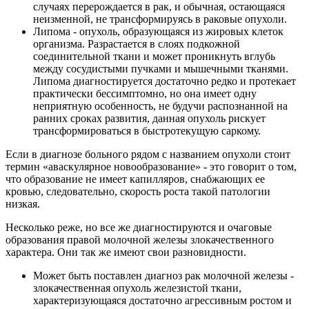
случаях перерождается в рак, и обычная, остающаяся
неизменной, не трансформируясь в раковые опухоли.
Липома - опухоль, образующаяся из жировых клеток
организма. Разрастается в слоях подкожной
соединительной ткани и может проникнуть вглубь
между сосудистыми пучками и мышечными тканями.
Липома диагностируется достаточно редко и протекает
практически бессимптомно, но она имеет одну
неприятную особенность, не будучи распознанной на
ранних сроках развития, данная опухоль рискует
трансформироваться в быстротекущую саркому.
Если в диагнозе больного рядом с названием опухоли стоит
термин «аваскулярное новообразование» - это говорит о том,
что образование не имеет капилляров, снабжающих ее
кровью, следовательно, скорость роста такой патологии
низкая.
Несколько реже, но все же диагностируются и очаговые
образования правой молочной железы злокачественного
характера. Они так же имеют свои разновидности.
Может быть поставлен диагноз рак молочной железы -
злокачественная опухоль железистой ткани,
характеризующаяся достаточно агрессивным ростом и