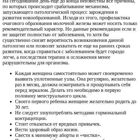
На сегодняшний день еще до конца неизвестны все причины,
по которых происходит срабатывание механизма,
запускающего патологический процесс зарождения и
развития новообразований. Исходя из этого, профилактика
очагового образования молочной железы может носить только
рекомендательный характер. Но данные рекомендации если и
не защитят полностью от заболевания, то хотя бы
существенно снизят вероятность возникновения данной
патологии или позволят захватить ее еще на ранних сроках
развития, когда справиться с заболеванием будет гораздо
легче, а последствия терапии и осложнения менее
разрушительны для организма.
Каждая женщина самостоятельно может своевременно
выявить уплотненные узлы. Она регулярно, желательно
раз в месяц, должна осматривать и прощупывать себя
перед зеркалом. Делать это необходимо в первую
половину менструального цикла.
Своего первого ребенка женщине желательно родить до
30 лет.
Не следует злоупотреблять методами гормональной
контрацепции.
Стоит отказаться от вредных привычек.
Вести здоровый образ жизни.
Свести к минимуму аборты и «чистки».