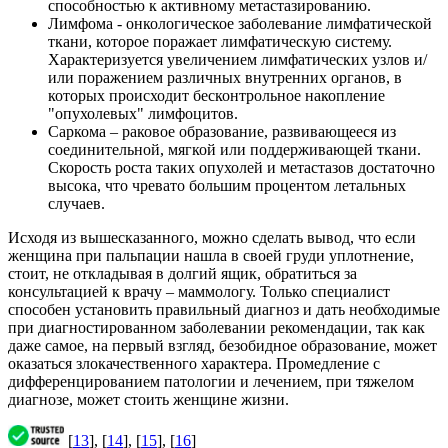
способностью к активному метастазированию.
Лимфома - онкологическое заболевание лимфатической
ткани, которое поражает лимфатическую систему.
Характеризуется увеличением лимфатических узлов и/
или поражением различных внутренних органов, в
которых происходит бесконтрольное накопление
"опухолевых" лимфоцитов.
Саркома – раковое образование, развивающееся из
соединительной, мягкой или поддерживающей ткани.
Скорость роста таких опухолей и метастазов достаточно
высока, что чревато большим процентом летальных
случаев.
Исходя из вышесказанного, можно сделать вывод, что если
женщина при пальпации нашла в своей груди уплотнение,
стоит, не откладывая в долгий ящик, обратиться за
консультацией к врачу – маммологу. Только специалист
способен установить правильный диагноз и дать необходимые
при диагностированном заболевании рекомендации, так как
даже самое, на первый взгляд, безобидное образование, может
оказаться злокачественного характера. Промедление с
дифференцированием патологии и лечением, при тяжелом
диагнозе, может стоить женщине жизни.
[
13
], [
14
], [
15
], [
16
]