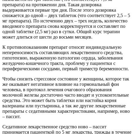
препарата) на протяжении дня. Такая дозировка
выдерживается первые три дня. После этого дозировка
снижается до одной – двух таблеток (что соответствует 2,5 – 5
мг препарата). По истечению двух – трех недель, количество
вводимого препарата снова корректируется и составляет по
одной таблетке (2,5 мг) раз в сутки. Общий курс терапии
может длиться от шести до восьми месяцев.
К противопоказаниям препарат относят индивидуальную
непереносимость составляющих лекарственного средства,
гипотензию, выраженную патологию сердца, заболевания
желудочно-кишечного тракта, проблему у пациентки с
периферическими сосудами, первый триместр беременности.
Чтобы снизить стрессовое состояние у женщины, которое так
же оказывает негативное влияние на гормональный фон
человека, в протокол лечения очагового образования
молочной железы достаточно часто вводят и успокоительные
средства. Это может быть таблетки или настойка корня
валерианы или пустырника, а так же другие лекарственные
препараты с седативными характеристиками, например, ново
– пассит.
Седативное лекарственное средство ново – пассит
принимается пациенткой по 5 мг лекарства, трижды в течение