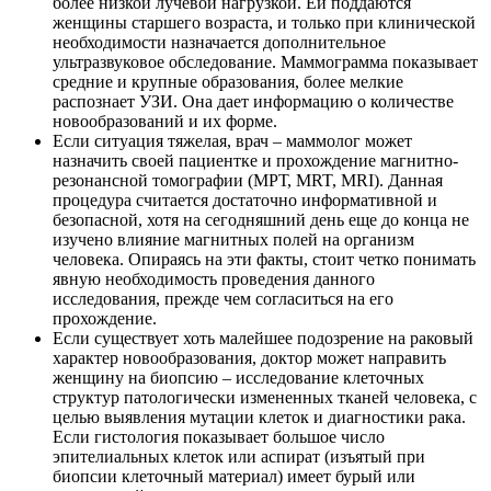
более низкой лучевой нагрузкой. Ей поддаются
женщины старшего возраста, и только при клинической
необходимости назначается дополнительное
ультразвуковое обследование. Маммограмма показывает
средние и крупные образования, более мелкие
распознает УЗИ. Она дает информацию о количестве
новообразований и их форме.
Если ситуация тяжелая, врач – маммолог может
назначить своей пациентке и прохождение магнитно-
резонансной томографии (МРТ, MRT, MRI). Данная
процедура считается достаточно информативной и
безопасной, хотя на сегодняшний день еще до конца не
изучено влияние магнитных полей на организм
человека. Опираясь на эти факты, стоит четко понимать
явную необходимость проведения данного
исследования, прежде чем согласиться на его
прохождение.
Если существует хоть малейшее подозрение на раковый
характер новообразования, доктор может направить
женщину на биопсию – исследование клеточных
структур патологически измененных тканей человека, с
целью выявления мутации клеток и диагностики рака.
Если гистология показывает большое число
эпителиальных клеток или аспират (изъятый при
биопсии клеточный материал) имеет бурый или