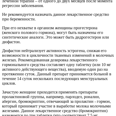
лечебной терапии – от одного до двух месяцев после момента
регрессии заболевания.
Не рекомендуется назначать данное лекарственное средство
при беременности.
При его нехватке в организм женщины прогестерона
(женского полового гормона), могут быть назначены его
синтетические аналоги. Это может быть дидрогестерон или
дюфастон.
Дюфастон нейтрализует активность эстрогена, снижая его
возможности в цикличности тканевых изменений в молочных
железах. Рекомендованная дозировка лекарственного
гормонального средства составляет одну таблетку (или 10 мг
активного действующего вещества), вводимую один раз на
протяжении суток. Данный препарат принимается больной в
течение 14 суток нескольких последующих менструальных
циклов.
Зачастую женщине приходится применять препараты
пролактиновой группы, например, парлодел, роналин,
абергин, бромокриптин, отвечающий за пролактин - гормон,
который принимает участие в выработке молока молочными
железами. Данное лекарственное средство (бромокриптин)
назначается по три таблетки (что соответствует 7,5 мг