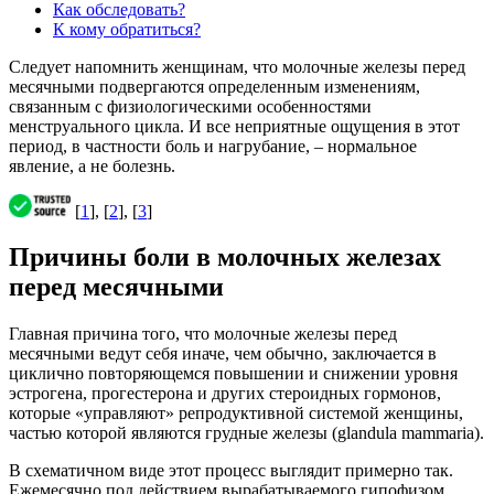
Как обследовать?
К кому обратиться?
Следует напомнить женщинам, что молочные железы перед
месячными подвергаются определенным изменениям,
связанным с физиологическими особенностями
менструального цикла. И все неприятные ощущения в этот
период, в частности боль и нагрубание, – нормальное
явление, а не болезнь.
[
1
], [
2
], [
3
]
Причины боли в молочных железах
перед месячными
Главная причина того, что молочные железы перед
месячными ведут себя иначе, чем обычно, заключается в
циклично повторяющемся повышении и снижении уровня
эстрогена, прогестерона и других стероидных гормонов,
которые «управляют» репродуктивной системой женщины,
частью которой являются грудные железы (glandula mammaria).
В схематичном виде этот процесс выглядит примерно так.
Ежемесячно под действием вырабатываемого гипофизом