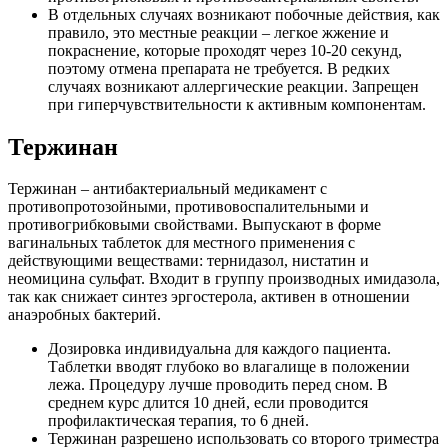
В отдельных случаях возникают побочные действия, как
правило, это местные реакции – легкое жжение и
покраснение, которые проходят через 10-20 секунд,
поэтому отмена препарата не требуется. В редких
случаях возникают аллергические реакции. Запрещен
при гиперчувствительности к активным компонентам.
Тержинан
Тержинан – антибактериальный медикамент с
противопротозойными, противовоспалительными и
противогрибковыми свойствами. Выпускают в форме
вагинальных таблеток для местного применения с
действующими веществами: тернидазол, нистатин и
неомицина сульфат. Входит в группу производных имидазола,
так как снижает синтез эргостерола, активен в отношении
анаэробных бактерий.
Дозировка индивидуальна для каждого пациента.
Таблетки вводят глубоко во влагалище в положении
лежа. Процедуру лучше проводить перед сном. В
среднем курс длится 10 дней, если проводится
профилактическая терапия, то 6 дней.
Тержинан разрешено использовать со второго триместра