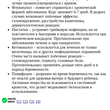
лучше проконсультироваться с врачом.
Флуконазол – помогает справиться с хронической
формой заболевания. Курс занимает 6-7 дней. В редких
случаях возникают побочные эффекты:
головокружение, расстройства кишечника,
дерматологические реакции.
Нистатин – устраняет грибковую инфекцию, но не
чувствителен к бактериям и вирусам. Используется при
хроническом кандидозе. Противопоказан при
заболеваниях печени и при панкреатите.
Кетоконазол – используется для лечения не только
молочницы, но и других инфекционных поражений.
Очень часто вызывает побочные реакции –
головокружение, тошноту, головные боли.
Противопоказано применять дольше пяти дней и в
период беременности.
Пимафуцин – разрешен во время беременности, так как
не опасен для здоровья матери и будущего ребенка.
Активные вещества не всасываются в системный
кровоток, что делает медикамент безопасным в
использовании.
[
1
], [
2
], [
3
], [
4
]