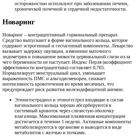
осторожностью используют при заболеваниях печени,
хронической почечной и сердечной недостаточности.
Новаринг
Новаринг – контрацептивный гормональный препарат.
Средство выпускают в форме вагинального кольца, которое
содержит эстрогенный и гестагенный компоненты. Лекарство
вызывает задержку овуляции, изменение маточного
эндометрия и повышение вязкости цервикальной слизи из-за
чего беременности не наступает. Индекс Перля (коэффициент
эффективности контрацептива) составляет 0,765.
Нормализирует менструальный цикл, уменьшает
выраженность ПМС и альгодисменореи, снижает
интенсивность кровотечения во время месячных, что
предупреждает риск развития железодефицитной анемии.
Этинилэстрадиол и этоногестрел входящие в состав
вагинального кольца хорошо абсорбируются в
системный кровоток через слизистую оболочку
влагалища. Максимальная плазменная концентрация
достигается в течение 1 недели. Активные компоненты
метаболизируются в организме и выводится в виде
метаболитов с желчью и почками.