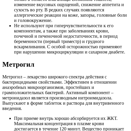
изменение вкусовых ощущений, снижение аппетита и
сухость во рту. В редких случаях появляются
аллергические реакции на коже, запоры, головные боли
и головокружение.
Не используют при гиперчувствительности к его
компонентам, а также при заболеваниях крови,
почечной и печеночной недостаточности, в период
беременности (первый триместр) и грудного
вскармливания. С особой осторожностью применяют
при нарушении микроциркуляции и сахарном диабете.
Метрогил
Метрогил – лекарство широкого спектра действия с
бактерицидными свойствами. Эффективен в отношении
анаэробных микроорганизмов, простейших и
грамположительных бактерий. Активный компонент –
метронидазол является производным нитроимидазола.
Выпускают в форме таблеток и раствора для внутривенного
введения.
При приеме внутрь хорошо абсорбируется их ЖКТ.
Максимальная концентрация в плазме крови
достигается в течение 120 минут. Вещество проникает