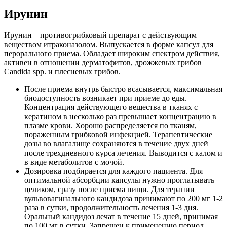
Ирунин
Ирунин – противогрибковый препарат с действующим
веществом итраконазолом. Выпускается в форме капсул для
перорального приема. Обладает широким спектром действия,
активен в отношении дерматофитов, дрожжевых грибов
Candida spp. и плесневых грибов.
После приема внутрь быстро всасывается, максимальная
биодоступность возникает при приеме до еды.
Концентрация действующего вещества в тканях с
кератином в несколько раз превышает концентрацию в
плазме крови. Хорошо распределяется по тканям,
пораженным грибковой инфекцией. Терапевтические
дозы во влагалище сохраняются в течение двух дней
после трехдневного курса лечения. Выводится с калом и
в виде метаболитов с мочой.
Дозировка подбирается для каждого пациента. Для
оптимальной абсорбции капсулы нужно проглатывать
целиком, сразу после приема пищи. Для терапии
вульвовагинального кандидоза принимают по 200 мг 1-2
раза в сутки, продолжительность лечения 1-3 дня.
Оральный кандидоз лечат в течение 15 дней, принимая
по 100 мг в сутки. Запрещен к применению период