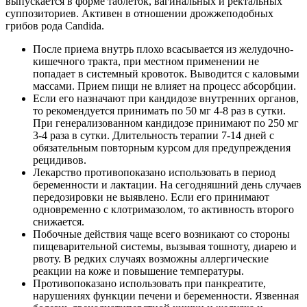
выпускается в форме таблеток, вагинальных и ректальных
суппозиториев. Активен в отношении дрожжеподобных
грибов рода Сandida.
После приема внутрь плохо всасывается из желудочно-
кишечного тракта, при местном применении не
попадает в системный кровоток. Выводится с каловыми
массами. Прием пищи не влияет на процесс абсорбции.
Если его назначают при кандидозе внутренних органов,
то рекомендуется принимать по 50 мг 4-8 раз в сутки.
При генерализованном кандидозе принимают по 250 мг
3-4 раза в сутки. Длительность терапии 7-14 дней с
обязательным повторным курсом для предупреждения
рецидивов.
Лекарство противопоказано использовать в период
беременности и лактации. На сегодняшний день случаев
передозировки не выявлено. Если его принимают
одновременно с клотримазолом, то активность второго
снижается.
Побочные действия чаще всего возникают со стороны
пищеварительной системы, вызывая тошноту, диарею и
рвоту. В редких случаях возможны аллергические
реакции на коже и повышение температуры.
Противопоказано использовать при панкреатите,
нарушениях функции печени и беременности. Язвенная