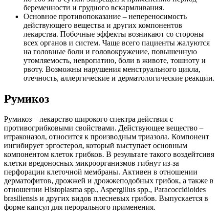
беременности и грудного вскармливания.
Основное противопоказание – непереносимость
действующего вещества и других компонентов
лекарства. Побочные эффекты возникают со стороны
всех органов и систем. Чаще всего пациенты жалуются
на головные боли и головокружение, повышенную
утомляемость, невропатию, боли в животе, тошноту и
рвоту. Возможны нарушения менструального цикла,
отечность, аллергические и дерматологические реакции.
Румикоз
Румикоз – лекарство широкого спектра действия с
противогрибковыми свойствами. Действующее вещество –
итраконазол, относится к производным триазола. Компонент
ингибирует эргостерол, который выступает основным
компонентом клеток грибков. В результате такого воздейтсивя
клетки вредоносных микроорганизмов гибнут из-за
перфорации клеточной мембраны. Активен в отношении
дерматофитов, дрожжей и дрожжеподобных грибок, а также в
отношении Histoplasma spp., Aspergillus spp., Paracoccidioides
brasiliensis и других видов плесневых грибов. Выпускается в
форме капсул для перорального применения.