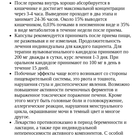
После приема внутрь хорошо абсорбируется в
кишечнике и достигает максимальной концентрации
через 3-4 часа. Выведение проходит в два этапа и
занимает 24-36 часов. Около 15% выводится
кишечником, 0,03% почками в неизменном виде и 35%
в виде метаболитов в течение недели после приема.
Капсулы рекомендуется принимать после приема пищи,
не разжевывая и не измельчая. Продолжительность
лечения индивидуальна для каждого пациента. Для
терапии вульвовагинального кандидоза принимают по
200 мг дважды в сутки, курс лечения 1-3 дня. При
оральном кандидозе принимают по 100 мг в день в
течение 15 дней.
Побочные эффекты чаще всего возникают со стороны
пищеварительной системы, это рвота и тошнота,
нарушения стула и диспепсические явления. Возможно
повышение активности печеночных ферментов и
выраженное токсическое поражение печени. Кроме
этого могут быть головные боли и головокружение,
аллергические реакции, нарушения менструального
цикла, окрашивание мочи в темный цвет и многое
другое.
Лекарство противопоказано в период беременности и
лактации, а также при индивидуальной
непереносимости активного компонентов. С особой