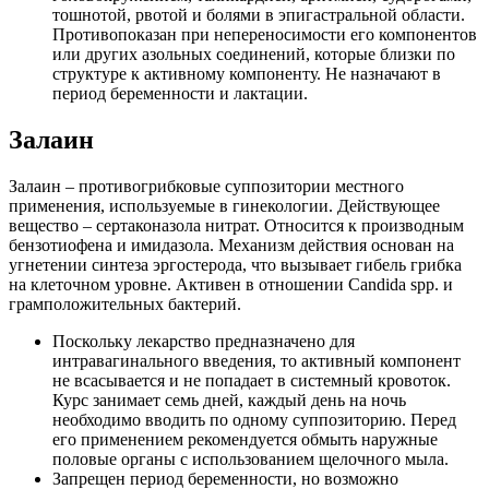
тошнотой, рвотой и болями в эпигастральной области.
Противопоказан при непереносимости его компонентов
или других азольных соединений, которые близки по
структуре к активному компоненту. Не назначают в
период беременности и лактации.
Залаин
Залаин – противогрибковые суппозитории местного
применения, используемые в гинекологии. Действующее
вещество – сертаконазола нитрат. Относится к производным
бензотиофена и имидазола. Механизм действия основан на
угнетении синтеза эргостерода, что вызывает гибель грибка
на клеточном уровне. Активен в отношении Candida spp. и
грамположительных бактерий.
Поскольку лекарство предназначено для
интравагинального введения, то активный компонент
не всасывается и не попадает в системный кровоток.
Курс занимает семь дней, каждый день на ночь
необходимо вводить по одному суппозиторию. Перед
его применением рекомендуется обмыть наружные
половые органы с использованием щелочного мыла.
Запрещен период беременности, но возможно