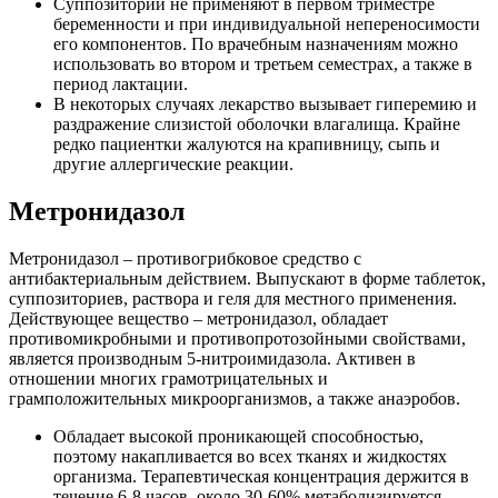
Суппозитории не применяют в первом триместре
беременности и при индивидуальной непереносимости
его компонентов. По врачебным назначениям можно
использовать во втором и третьем семестрах, а также в
период лактации.
В некоторых случаях лекарство вызывает гиперемию и
раздражение слизистой оболочки влагалища. Крайне
редко пациентки жалуются на крапивницу, сыпь и
другие аллергические реакции.
Метронидазол
Метронидазол – противогрибковое средство с
антибактериальным действием. Выпускают в форме таблеток,
суппозиториев, раствора и геля для местного применения.
Действующее вещество – метронидазол, обладает
противомикробными и противопротозойными свойствами,
является производным 5-нитроимидазола. Активен в
отношении многих грамотрицательных и
грамположительных микроорганизмов, а также анаэробов.
Обладает высокой проникающей способностью,
поэтому накапливается во всех тканях и жидкостях
организма. Терапевтическая концентрация держится в
течение 6-8 часов, около 30-60% метаболизируется