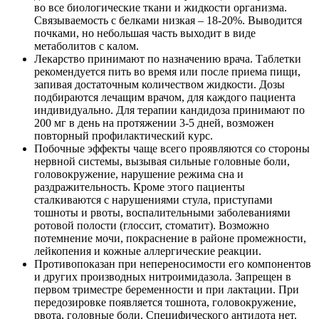
во все биологические ткани и жидкости организма.
Связываемость с белками низкая – 18-20%. Выводится
почками, но небольшая часть выходит в виде
метаболитов с калом.
Лекарство принимают по назначению врача. Таблетки
рекомендуется пить во время или после приема пищи,
запивая достаточным количеством жидкости. Дозы
подбираются лечащим врачом, для каждого пациента
индивидуально. Для терапии кандидоза принимают по
200 мг в день на протяжении 3-5 дней, возможен
повторный профилактический курс.
Побочные эффекты чаще всего проявляются со стороны
нервной системы, вызывая сильные головные боли,
головокружение, нарушение режима сна и
раздражительность. Кроме этого пациенты
сталкиваются с нарушениями стула, приступами
тошноты и рвоты, воспалительными заболеваниями
ротовой полости (глоссит, стоматит). Возможно
потемнение мочи, покраснение в районе промежности,
лейкопения и кожные аллергические реакции.
Противопоказан при непереносимости его компонентов
и других производных нитроимидазола. Запрещен в
первом триместре беременности и при лактации. При
передозировке появляется тошнота, головокружение,
рвота, головные боли. Специфического антидота нет.