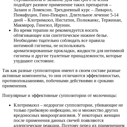
подойдет разовое применение таких препаратов –
Залаин и Ломексин. Трехдневный курс – Ливарол,
Пимафуцин, Гино-Певарил. Длительное лечение 5-14
дней – Клотримазол, Нистатин, Полижанкс, Тержинан,
Макмирор, Гинезол, Ирунин.
Во время терапии не рекомендуется носить
обтягивающее или синтетическое нижнее белье.
Необходимо тщательно соблюдать все правила
интимной гигиены, не использовать
ароматизированные прокладки, жидкости для интимной
гигиены и другие туалетные принадлежности, которые
ухудшают состояние.
Так как разные суппозитории имеют в своем составе разные
активные компоненты, то они отличаются эффективностью,
противопоказаниями, побочными действиями и сроками
применения.
Популярные и эффективные суппозитории от молочницы:
Клотримазол – недорогие суппозитории, убивающие не
только грибковую инфекцию, но и множество других
вредоносных микроорганизмов. У некоторых женщин
после применения данных свечей появляются
аллергические реакции. Поэтому перед их применением