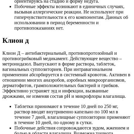
ориентируясь на стадию и форму недуга.
Побочные эффекты возникают в единичных случаях,
вызывая аллергические реакции. Не используют при
гиперчувствительности к его компонентам. Данных об
использовании в период беременности и
противопоказаниях нет.
Клион д
Клион Д – антибактериальный, противопротозойный и
противогрибковый медикамент. Действующее вещество –
метронидазол. Выпускают в форме раствора, таблеток,
вагинальных суппозиториев. При интравагинальном
применении абсорбируется в системный кровоток. Активен в
отношении многих анаэробов, аэробных микроорганизмов,
дерматофитов, грамположительных бактерий и грибков.
Эффективно устраняет зуд и инфекции, вызванные
дрожжами, не изменяя состав рН и микрофлоры влагалища.
Таблетки принимают в течение 10 дней по 250 мг,
раствор вводят внутривенно капельно по 100 мл в
течение 7 дней, влагалищные суппозитории применяют
в течение 10 дней, по одному в сутки.
Побочные действия сопровождаются зудом, жжением и
болью в области влагалища. Возможна тошнота,