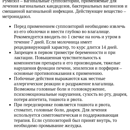
Румизол – вагинальные суппозитории, применяемые для
лечения вагинальных кандидозов, бактериальных вагинозов и
смешанной вагинальной инфекции. Действующее вещество –
метронидазол.
Перед применением суппозиторий необходимо извлечь
из его оболочки и ввести глубоко во влагалище.
Рекомендуется вводить по 1 свечке на ночь и утром в
течение 7 дней. Если молочница имеет
рецидивирующий характер, то курс длится 14 дней.
Запрещен в первом триместре беременности и при
лактации. Повышенная чувствительность к
компонентам препарата и его производным, тяжелые
нарушения функции печени, эпилепсия и порфирия –
основные противопоказания к применению.
Побочные действия выражаются как местные
аллергические реакции и раздражение влагалища.
Возможны головные боли и головокружение,
психоэмоциональные нарушения, сухость во рту, диарея,
потеря аппетита, тошнота и рвота.
При передозировке появляется тошнота и рвота,
стоматит, головные боли, диарея. Для лечения
используется симптоматическая и поддерживающая
терапия. Если суппозиторий был принят внутрь, то
необходимо промывание желудка.