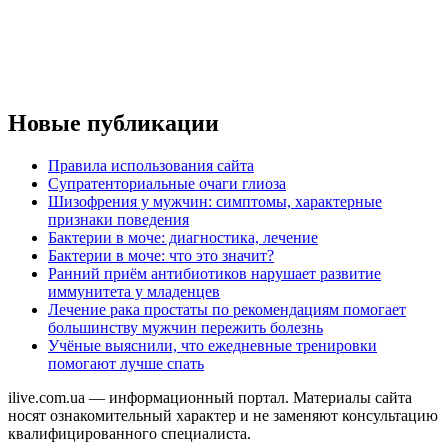
Новые публикации
Правила использования сайта
Супратенториальные очаги глиоза
Шизофрения у мужчин: симптомы, характерные
признаки поведения
Бактерии в моче: диагностика, лечение
Бактерии в моче: что это значит?
Ранний приём антибиотиков нарушает развитие
иммунитета у младенцев
Лечение рака простаты по рекомендациям помогает
большинству мужчин пережить болезнь
Учёные выяснили, что ежедневные тренировки
помогают лучше спать
ilive.com.ua — информационный портал. Материалы сайта
носят ознакомительный характер и не заменяют консультацию
квалифицированного специалиста.