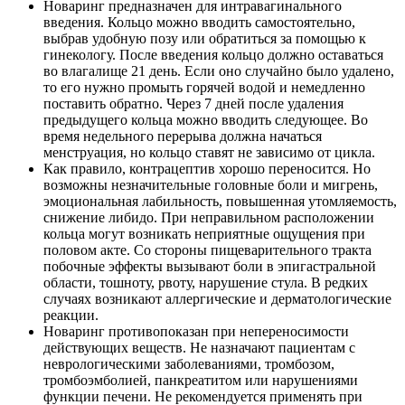
Новаринг предназначен для интравагинального
введения. Кольцо можно вводить самостоятельно,
выбрав удобную позу или обратиться за помощью к
гинекологу. После введения кольцо должно оставаться
во влагалище 21 день. Если оно случайно было удалено,
то его нужно промыть горячей водой и немедленно
поставить обратно. Через 7 дней после удаления
предыдущего кольца можно вводить следующее. Во
время недельного перерыва должна начаться
менструация, но кольцо ставят не зависимо от цикла.
Как правило, контрацептив хорошо переносится. Но
возможны незначительные головные боли и мигрень,
эмоциональная лабильность, повышенная утомляемость,
снижение либидо. При неправильном расположении
кольца могут возникать неприятные ощущения при
половом акте. Со стороны пищеварительного тракта
побочные эффекты вызывают боли в эпигастральной
области, тошноту, рвоту, нарушение стула. В редких
случаях возникают аллергические и дерматологические
реакции.
Новаринг противопоказан при непереносимости
действующих веществ. Не назначают пациентам с
неврологическими заболеваниями, тромбозом,
тромбоэмболией, панкреатитом или нарушениями
функции печени. Не рекомендуется применять при