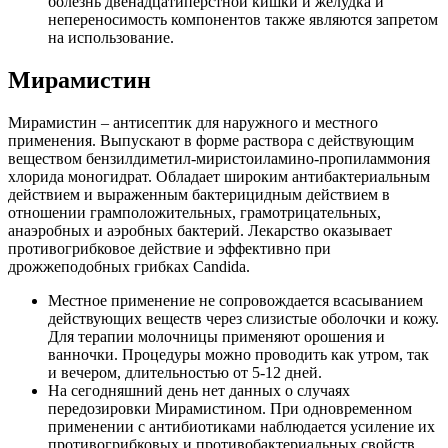
болезнь двенадцатиперстной кишки и желудка и
непереносимость компонентов также являются запретом
на использование.
Мирамистин
Мирамистин – антисептик для наружного и местного
применения. Выпускают в форме раствора с действующим
веществом бензилдиметил-миристоиламино-пропиламмония
хлорида моногидрат. Обладает широким антибактериальным
действием и выраженным бактерицидным действием в
отношении грамположительных, грамотрицательных,
анаэробных и аэробных бактерий. Лекарство оказывает
противогрибковое действие и эффективно при
дрожжеподобных грибках Candida.
Местное применение не сопровождается всасыванием
действующих веществ через слизистые оболочки и кожу.
Для терапии молочницы применяют орошения и
ванночки. Процедуры можно проводить как утром, так
и вечером, длительностью от 5-12 дней.
На сегодняшний день нет данных о случаях
передозировки Мирамистином. При одновременном
применении с антибиотиками наблюдается усиление их
противогрибковых и противобактериальных свойств.