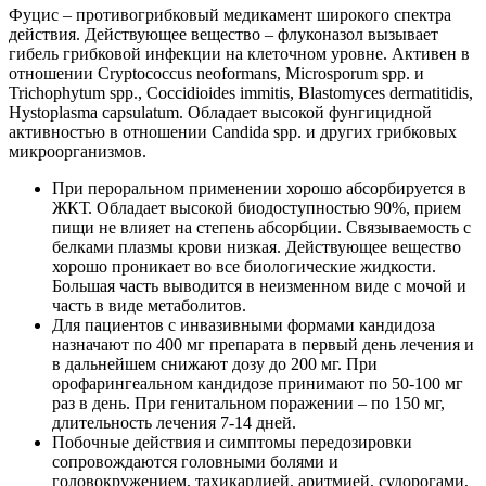
Фуцис – противогрибковый медикамент широкого спектра
действия. Действующее вещество – флуконазол вызывает
гибель грибковой инфекции на клеточном уровне. Активен в
отношении Cryptococcus neoformans, Microsporum spp. и
Trichophytum spp., Coccidioides immitis, Blastomyces dermatitidis,
Hystoplasma capsulatum. Обладает высокой фунгицидной
активностью в отношении Candida spp. и других грибковых
микроорганизмов.
При пероральном применении хорошо абсорбируется в
ЖКТ. Обладает высокой биодоступностью 90%, прием
пищи не влияет на степень абсорбции. Связываемость с
белками плазмы крови низкая. Действующее вещество
хорошо проникает во все биологические жидкости.
Большая часть выводится в неизменном виде с мочой и
часть в виде метаболитов.
Для пациентов с инвазивными формами кандидоза
назначают по 400 мг препарата в первый день лечения и
в дальнейшем снижают дозу до 200 мг. При
орофарингеальном кандидозе принимают по 50-100 мг
раз в день. При генитальном поражении – по 150 мг,
длительность лечения 7-14 дней.
Побочные действия и симптомы передозировки
сопровождаются головными болями и
головокружением, тахикардией, аритмией, судорогами,