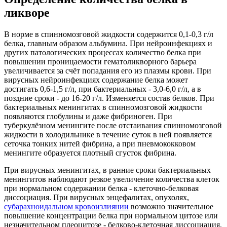
ликворе
В норме в спинномозговой жидкости содержится 0,1-0,3 г/л
белка, главным образом альбумина. При нейроинфекциях и
других патологических процессах количество белка при
повышении проницаемости гематоликворного барьера
увеличивается за счёт попадания его из плазмы крови. При
вирусных нейроинфекциях содержание белка может
достигать 0,6-1,5 г/л, при бактериальных - 3,0-6,0 г/л, а в
поздние сроки - до 16-20 г/л. Изменяется состав белков. При
бактериальных менингитах в спинномозговой жидкости
появляются глобулины и даже фибриноген. При
туберкулёзном менингите после отстаивания спинномозговой
жидкости в холодильнике в течение суток в ней появляется
сеточка тонких нитей фибрина, а при пневмококковом
менингите образуется плотный сгусток фибрина.
При вирусных менингитах, в ранние сроки бактериальных
менингитов наблюдают резкое увеличение количества клеток
при нормальном содержании белка - клеточно-белковая
диссоциация. При вирусных энцефалитах, опухолях,
субарахноидальном кровоизлиянии
возможно значительное
повышение концентрации белка при нормальном цитозе или
незначительном плеоцитозе - белково-клеточная диссоциация.