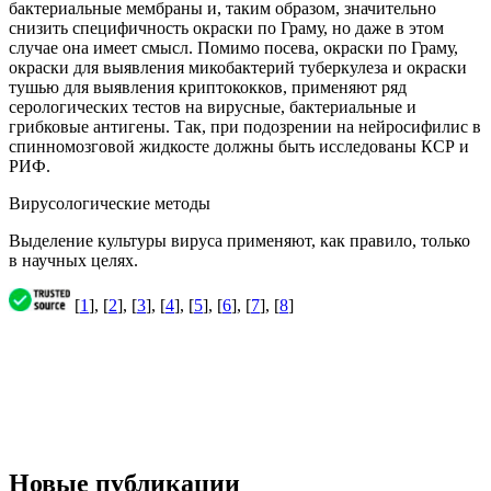
бактериальные мембраны и, таким образом, значительно
снизить специфичность окраски по Граму, но даже в этом
случае она имеет смысл. Помимо посева, окраски по Граму,
окраски для выявления микобактерий туберкулеза и окраски
тушью для выявления криптококков, применяют ряд
серологических тестов на вирусные, бактериальные и
грибковые антигены. Так, при подозрении на нейросифилис в
спинномозговой жидкосте должны быть исследованы КСР и
РИФ.
Вирусологические методы
Выделение культуры вируса применяют, как правило, только
в научных целях.
[
1
], [
2
], [
3
], [
4
], [
5
], [
6
], [
7
], [
8
]
Новые публикации