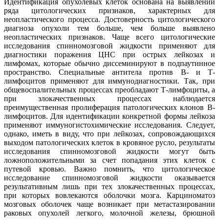
Идентификация опухолевых клеток основана на выявлении
ряда цитологических признаков, характерных для
неопластического процесса. Достоверность цитологического
диагноза опухоли тем больше, чем больше выявлено
неопластических признаков. Чаще всего цитологические
исследования спинномозговой жидкости применяют для
диагностики поражения ЦНC при острых лейкозах и
лимфомах, которые обычно диссеминируют в подпаутинное
пространство. Специальные антитела против В- и Т-
лимфоцитов применяют для иммунодиагностики. Так, при
общевоспалительных процессах преобладают Т-лимфоциты, а
при злокачественных процессах наблюдается
преимущественная пролиферация патологических клонов В-
лимфоцитов. Для идентификации конкретной формы лейкоза
применяют иммуногистохимические исследования. Следует,
однако, иметь в виду, что при лейкозах, сопровождающихся
выходом патологических клеток в кровяное русло, результаты
исследования спинномозговой жидкости могут быть
ложноположительными за счет попадания этих клеток с
путевой кровью. Важно помнить, что цитологическое
исследование спинномозговой жидкости оказывается
результативным лишь при тех злокачественных процессах,
при которых вовлекаются оболочки мозга. Карциноматоз
мозговых оболочек чаще возникает при метастазировании
раковых опухолей легкого, молочной железы, брюшной