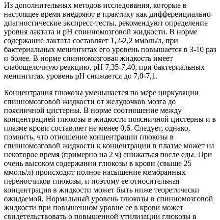
Из дополнительных методов исследования, которые в
настоящее время внедряют в практику как дифференциально-
диагностические экспресс-тесты, рекомендуют определение
уровня лактата и рН спинномозговой жидкости. В норме
содержание лактата составляет 1,2-2,2 ммоль/л, при
бактериальных менингитах его уровень повышается в 3-10 раз
и более. В норме спинномозговая жидкость имеет
слабощелочную реакцию, рН 7,35-7,40, при бактериальных
менингитах уровень рН снижается до 7,0-7,1.
Концентрация глюкозы уменьшается по мере циркуляции
спинномозговой жидкости от желудочков мозга до
поясничной цистерны. В норме соотношение между
концентрацией глюкозы в жидкости поясничной цистерны и в
плазме крови составляет не менее 0,6. Следует, однако,
помнить, что отношение концентрации глюкозы в
спинномозговой жидкости к концентрации в плазме может на
некоторое время (примерно на 2 ч) снижаться после еды. При
очень высоком содержании глюкозы в крови (свыше 25
ммоль/л) происходит полное насыщение мембранных
переносчиков глюкозы, и поэтому ее относительная
концентрация в жидкости может быть ниже теоретически
ожидаемой. Нормальный уровень глюкозы в спинномозговой
жидкости при повышенном уровне ее в крови может
свидетельствовать о повышенной утилизации глюкозы в