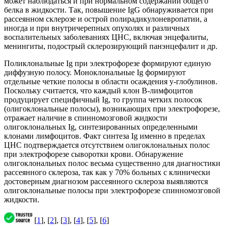
может наблюдаться и при нормальном содержании общего
белка в жидкости. Так, повышение IgG обнаруживается при
рассеянном склерозе и острой полирадикулоневропатии, а
иногда и при внутричерепных опухолях и различных
воспалительных заболеваниях ЦНС, включая энцефалиты,
менингиты, подострый склерозирующий панэнцефалит и др.
Поликлональные Ig при электрофорезе формируют единую
диффузную полосу. Моноклональные Ig формируют
отдельные четкие полосы в области осаждения у-глобулинов.
Поскольку считается, что каждый клон В-лимфоцитов
продуцирует специфичный Ig, то группа четких полосок
(олигоклональные полосы), возникающих при электрофорезе,
отражает наличие в спинномозговой жидкости
олигоклональных Ig, синтезированных определенными
клонами лимфоцитов. Факт синтеза Ig именно в пределах
ЦНС подтверждается отсутствием олигоклональных полос
при электрофорезе сыворотки крови. Обнаружение
олигоклональных полос весьма существенно для диагностики
рассеянного склероза, так как у 70% больных с клинически
достоверным диагнозом рассеянного склероза выявляются
олигоклональные полосы при электрофорезе спинномозговой
жидкости.
[
1
], [
2
], [
3
], [
4
], [
5
], [
6
]