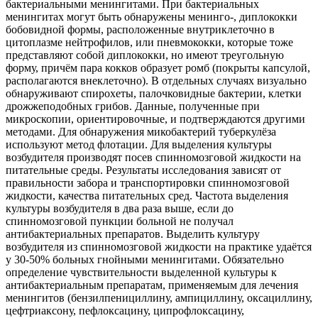
бактериальными менингитами. При бактериальных
менингитах могут быть обнаружены менинго-, диплококки
бобовидной формы, расположенные внутриклеточно в
цитоплазме нейтрофилов, или пневмококки, которые тоже
представляют собой диплококки, но имеют треугольную
форму, причём пара кокков образует ромб (покрыты капсулой,
располагаются внеклеточно). В отдельных случаях визуально
обнаруживают спирохеты, палочковидные бактерии, клетки
дрожжеподобных грибов. Данные, полученные при
микроскопии, ориентировочные, и подтверждаются другими
методами. Для обнаружения микобактерий туберкулёза
используют метод флотации. Для выделения культуры
возбудителя производят посев спинномозговой жидкости на
питательные среды. Результаты исследования зависят от
правильности забора и транспортировки спинномозговой
жидкости, качества питательных сред. Частота выделения
культуры возбудителя в два раза выше, если до
спинномозговой пункции больной не получал
антибактериальных препаратов. Выделить культуру
возбудителя из спинномозговой жидкости на практике удаётся
у 30-50% больных гнойными менингитами. Обязательно
определение чувствительности выделенной культуры к
антибактериальным препаратам, применяемым для лечения
менингитов (бензилпенициллину, ампициллину, оксациллину,
цефтриаксону, пефлоксацину, ципрофлоксацину,