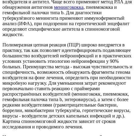
возбудителя и антител. Чаще всего применяют метод РЛА для
обнаружения антигенов
менингококка
, пневмококка и
гемофильной палочки типа b. Для диагностики
туберкулёзного менингита применяют иммуноферментый
анализ (ИФА), при подозрении на герпетический энцефалит
определяют специфические антитела в спинномозговой
жидкости.
Полимеразная цепная реакция (ПЦР) широко внедряется в
практику, так как позволяет идентифицировать подавляющее
большинство возбудителей нейроинфекций и в практических
условиях установить этиологию нейроинфекции у 90%
больных. Преимущества метода - высокая чувствительность и
специфичность, возможность обнаружить фрагменты генома
возбудителя на фоне лечения, определить при необходимости
микробную нагрузку. Для уменьшения затрат рекомендуют
первоначально ставить реакцию с праймерами
распространённых возбудителей (менингококк, пневмококк,
гемофильная палочка типа b, энтеровирусы), а затем с более
редкими возбудителями (грамотрицательные бактерии,
боррелии, микобактерии туберкулёза, герпетические вирусы,
вирусы - возбудители детских капельных инфекций и др.).
Картина спинномозговой жидкости зависит от сроков
исследования и проводимого лечения.