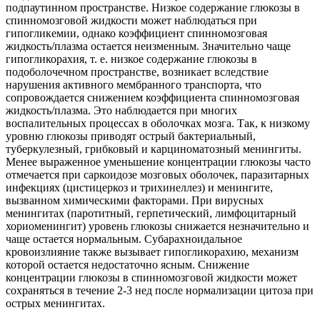
подпаутинном пространстве. Низкое содержание глюкозы в
спинномозговой жидкости может наблюдаться при
гипогликемии, однако коэффициент спинномозговая
жидкость/плазма остается неизменным. Значительно чаще
гипогликорахия, т. е. низкое содержание глюкозы в
подоболочечном пространстве, возникает вследствие
нарушения активного мембранного транспорта, что
сопровождается снижением коэффициента спинномозговая
жидкость/плазма. Это наблюдается при многих
воспалительных процессах в оболочках мозга. Так, к низкому
уровню глюкозы приводят острый бактериальный,
туберкулезный, грибковый и карциноматозный менингиты.
Менее выраженное уменьшение концентрации глюкозы часто
отмечается при саркоидозе мозговых оболочек, паразитарных
инфекциях (цистицеркоз и трихинеллез) и менингите,
вызванном химическими факторами. При вирусных
менингитах (паротитный, герпетический, лимфоцитарный
хориоменингит) уровень глюкозы снижается незначительно и
чаще остается нормальным. Субарахноидальное
кровоизлияние также вызывает гипогликорахию, механизм
которой остается недостаточно ясным. Снижение
концентрации глюкозы в спинномозговой жидкости может
сохраняться в течение 2-3 нед после нормализации цитоза при
острых менингитах.