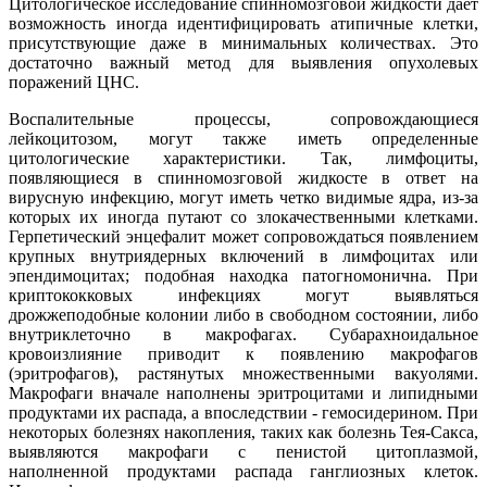
Цитологическое исследование спинномозговой жидкости дает
возможность иногда идентифицировать атипичные клетки,
присутствующие даже в минимальных количествах. Это
достаточно важный метод для выявления опухолевых
поражений ЦНС.
Воспалительные процессы, сопровождающиеся
лейкоцитозом, могут также иметь определенные
цитологические характеристики. Так, лимфоциты,
появляющиеся в спинномозговой жидкосте в ответ на
вирусную инфекцию, могут иметь четко видимые ядра, из-за
которых их иногда путают со злокачественными клетками.
Герпетический энцефалит может сопровождаться появлением
крупных внутриядерных включений в лимфоцитах или
эпендимоцитах; подобная находка патогномонична. При
криптококковых инфекциях могут выявляться
дрожжеподобные колонии либо в свободном состоянии, либо
внутриклеточно в макрофагах. Субарахноидальное
кровоизлияние приводит к появлению макрофагов
(эритрофагов), растянутых множественными вакуолями.
Макрофаги вначале наполнены эритроцитами и липидными
продуктами их распада, а впоследствии - гемосидерином. При
некоторых болезнях накопления, таких как болезнь Тея-Сакса,
выявляются макрофаги с пенистой цитоплазмой,
наполненной продуктами распада ганглиозных клеток.