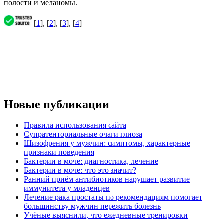
полости и меланомы.
[
1
], [
2
], [
3
], [
4
]
Новые публикации
Правила использования сайта
Супратенториальные очаги глиоза
Шизофрения у мужчин: симптомы, характерные
признаки поведения
Бактерии в моче: диагностика, лечение
Бактерии в моче: что это значит?
Ранний приём антибиотиков нарушает развитие
иммунитета у младенцев
Лечение рака простаты по рекомендациям помогает
большинству мужчин пережить болезнь
Учёные выяснили, что ежедневные тренировки