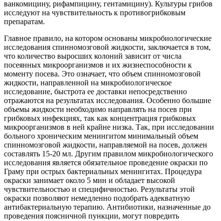
ванкомицину, рифампицину, гентамицину). Культуры грибов
исследуют на чувствительность к противогрибковым
препаратам.
Главное правило, на котором основаны микробиологические
исследования спинномозговой жидкости, заключается в том,
что количество выросших колоний зависит от числа
посеянных микроорганизмов и их жизнеспособности к
моменту посева. Это означает, что объем спинномозговой
жидкости, направленной на микробиологическое
исследование, быстрота ее доставки непосредственно
отражаются на результатах исследования. Особенно большие
объемы жидкости необходимо направлять на посев при
грибковых инфекциях, так как концентрация грибковых
микроорганизмов в ней крайне низка. Так, при исследовании
больного хроническим менингитом минимальный объем
спинномозговой жидкости, направляемой на посев, должен
составлять 15-20 мл. Другим правилом микробиологического
исследования является обязательное проведение окраски по
Граму при острых бактериальных менингитах. Процедура
окраски занимает около 5 мин и обладает высокой
чувствительностью и специфичностью. Результаты этой
окраски позволяют немедленно подобрать адекватную
антибактериальную терапию. Антибиотики, назначенные до
проведения поясничной пункции, могут повредить