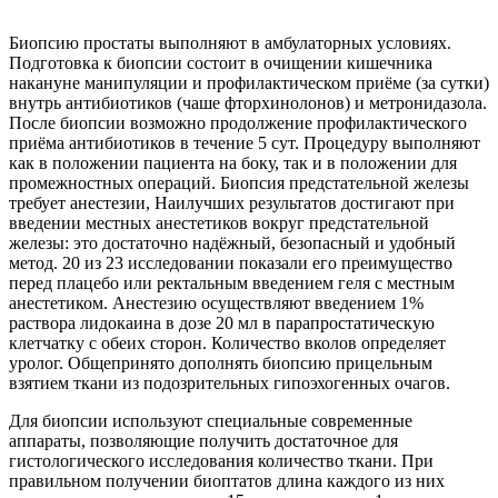
Биопсию простаты выполняют в амбулаторных условиях.
Подготовка к биопсии состоит в очищении кишечника
накануне манипуляции и профилактическом приёме (за сутки)
внутрь антибиотиков (чаше фторхинолонов) и метронидазола.
После биопсии возможно продолжение профилактического
приёма антибиотиков в течение 5 сут. Процедуру выполняют
как в положении пациента на боку, так и в положении для
промежностных операций. Биопсия предстательной железы
требует анестезии, Наилучших результатов достигают при
введении местных анестетиков вокруг предстательной
железы: это достаточно надёжный, безопасный и удобный
метод. 20 из 23 исследовании показали его преимущество
перед плацебо или ректальным введением геля с местным
анестетиком. Анестезию осуществляют введением 1%
раствора лидокаина в дозе 20 мл в парапростатическую
клетчатку с обеих сторон. Количество вколов определяет
уролог. Общепринято дополнять биопсию прицельным
взятием ткани из подозрительных гипоэхогенных очагов.
Для биопсии используют специальные современные
аппараты, позволяющие получить достаточное для
гистологического исследования количество ткани. При
правильном получении биоптатов длина каждого из них