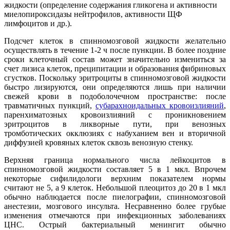
жидкости (определение содержания гликогена и активности
миелопироксидазы нейтрофилов, активности ЩФ
лимфоцитов и др.).
Подсчет клеток в спинномозговой жидкости желательно
осуществлять в течение 1-2 ч после пункции. В более поздние
сроки клеточный состав может значительно измениться за
счет лизиса клеток, преципитации и образования фибриновых
сгустков. Поскольку эритроциты в спинномозговой жидкости
быстро лизируются, они определяются лишь при наличии
свежей крови в подоболочечном пространстве: после
травматичных пункций,
субарахноидальных кровоизлияний
,
паренхиматозных кровоизлияний с проникновением
эритроцитов в ликворные пути, при венозных
тромботических окклюзиях с набуханием вен и вторичной
диффузией кровяных клеток сквозь венозную стенку.
Верхняя граница нормального числа лейкоцитов в
спинномозговой жидкости составляет 5 в 1 мкл. Впрочем
некоторые сифилидологи верхним показателем нормы
считают не 5, а 9 клеток. Небольшой плеоцитоз до 20 в 1 мкл
обычно наблюдается после пиелографии, спинномозговой
анестезии, мозгового инсульта. Несравненно более грубые
изменения отмечаются при инфекционных заболеваниях
ЦНС. Острый бактериальный менингит обычно