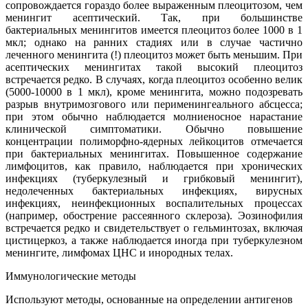
сопровождается гораздо более выраженным плеоцитозом, чем
менингит асептический. Так, при большинстве
бактериальных менингитов имеется плеоцитоз более 1000 в 1
мкл; однако на ранних стадиях или в случае частично
леченного менингита (!) плеоцитоз может быть меньшим. При
асептических менингитах такой высокий плеоцитоз
встречается редко. В случаях, когда плеоцитоз особенно велик
(5000-10000 в 1 мкл), кроме менингита, можно подозревать
разрыв внутримозгового или перименингеального абсцесса;
при этом обычно наблюдается молниеносное нарастание
клинической симптоматики. Обычно повышение
концентрации полиморфно-ядерных лейкоцитов отмечается
при бактериальных менингитах. Повышенное содержание
лимфоцитов, как правило, наблюдается при хронических
инфекциях (туберкулезный и грибковый менингит),
недолеченных бактериальных инфекциях, вирусных
инфекциях, неинфекционных воспалительных процессах
(например, обострение рассеянного склероза). Эозинофилия
встречается редко и свидетельствует о гельминтозах, включая
цистицеркоз, а также наблюдается иногда при туберкулезном
менингите, лимфомах ЦНС и инородных телах.
Иммунологические методы
Используют методы, основанные на определении антигенов