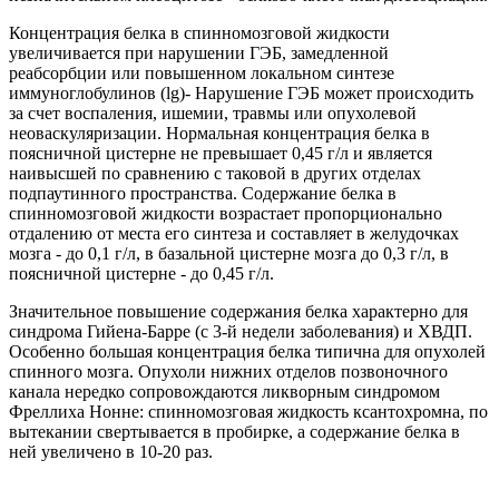
Концентрация белка в спинномозговой жидкости
увеличивается при нарушении ГЭБ, замедленной
реабсорбции или повышенном локальном синтезе
иммуноглобулинов (lg)- Нарушение ГЭБ может происходить
за счет воспаления, ишемии, травмы или опухолевой
неоваскуляризации. Нормальная концентрация белка в
поясничной цистерне не превышает 0,45 г/л и является
наивысшей по сравнению с таковой в других отделах
подпаутинного пространства. Содержание белка в
спинномозговой жидкости возрастает пропорционально
отдалению от места его синтеза и составляет в желудочках
мозга - до 0,1 г/л, в базальной цистерне мозга до 0,3 г/л, в
поясничной цистерне - до 0,45 г/л.
Значительное повышение содержания белка характерно для
синдрома Гийена-Барре (с 3-й недели заболевания) и ХВДП.
Особенно большая концентрация белка типична для опухолей
спинного мозга. Опухоли нижних отделов позвоночного
канала нередко сопровождаются ликворным синдромом
Фреллиха Нонне: спинномозговая жидкость ксантохромна, по
вытекании свертывается в пробирке, а содержание белка в
ней увеличено в 10-20 раз.