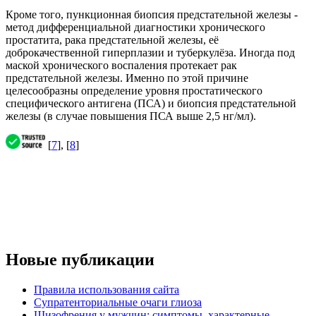
Кроме того, пункционная биопсия предстательной железы -
метод дифференциальной диагностики хронического
простатита, рака предстательной железы, её
доброкачественной гиперплазии и туберкулёза. Иногда под
маской хронического воспаления протекает рак
предстательной железы. Именно по этой причине
целесообразны определение уровня простатического
специфического антигена (ПСА) и биопсия предстательной
железы (в случае повышения ПСА выше 2,5 нг/мл).
[
7
], [
8
]
Новые публикации
Правила использования сайта
Супратенториальные очаги глиоза
Шизофрения у мужчин: симптомы, характерные