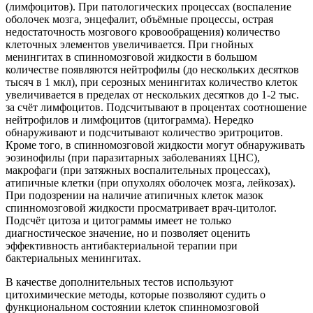
(лимфоцитов). При патологических процессах (воспаление
оболочек мозга, энцефалит, объёмные процессы, острая
недостаточность мозгового кровообращения) количество
клеточных элементов увеличивается. При гнойных
менингитах в спинномозговой жидкости в большом
количестве появляются нейтрофилы (до нескольких десятков
тысяч в 1 мкл), при серозных менингитах количество клеток
увеличивается в пределах от нескольких десятков до 1-2 тыс.
за счёт лимфоцитов. Подсчитывают в процентах соотношение
нейтрофилов и лимфоцитов (цитограмма). Нередко
обнаруживают и подсчитывают количество эритроцитов.
Кроме того, в спинномозговой жидкости могут обнаруживать
эозинофилы (при паразитарных заболеваниях ЦНС),
макрофаги (при затяжных воспалительных процессах),
атипичные клетки (при опухолях оболочек мозга, лейкозах).
При подозрении на наличие атипичных клеток мазок
спинномозговой жидкости просматривает врач-цитолог.
Подсчёт цитоза и цитограммы имеет не только
диагностическое значение, но и позволяет оценить
эффективность антибактериальной терапии при
бактериальных менингитах.
В качестве дополнительных тестов используют
цитохимические методы, которые позволяют судить о
функциональном состоянии клеток спинномозговой