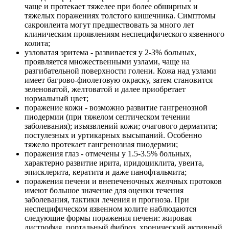
чаще и протекает тяжелее при более обширных и
тяжелых поражениях толстого кишечника. Симптомы
сакроилеита могут предшествовать за много лет
клиническим проявлениям неспецифического язвенного
колита;
узловатая эритема - развивается у 2-3% больных,
проявляется множественными узлами, чаще на
разгибательной поверхности голени. Кожа над узлами
имеет багрово-фиолетовую окраску, затем становится
зеленоватой, желтоватой и далее приобретает
нормальный цвет;
поражение кожи - возможно развитие гангренозной
пиодермии (при тяжелом септическом течении
заболевания); изъязвлений кожи; очагового дерматита;
постулезных и уртикарных высыпаний. Особенно
тяжело протекает гангренозная пиодермии;
поражения глаз - отмечены у 1.5-3.5% больных,
характерно развитие ирита, иридоциклита, увеита,
эписклерита, кератита и даже панофтальмита;
поражения печени и внепеченочных желчных протоков
имеют большое значение для оценки течения
заболевания, тактики лечения и прогноза. При
неспецифическом язвенном колите наблюдаются
следующие формы поражения печени: жировая
дистрофия, портальный фиброз, хронический активный