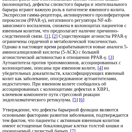
(колоноциты), дефекты слизистого барьера и эпителиального
барьера играют важную роль в патогенезе язвенного колита.
Экспрессия гамма-рецептора, активируемого пролифератором
пероксисом (PPAR-γ), негативного регулятора NF-κB-
зависимого воспаления, снижена в колоноцитах пациентов с
язвенным колитом, что предполагает наличие причинно-
следственной связи. [
1
], [
2
] Существующие агонисты PPAR-γ
ограничены сердечной и метаболической токсичностью.
Однако в настоящее время разрабатываются новые аналоги 5-
аминосалициловой кислоты (5-АСК) с большей
агонистической активностью в отношении PPAR-γ. [
3
]
Аутоантитела против тропомиозинов, ассоциированных с
колоноцитами, описаны при язвенном колите, [
4
] но
убедительных доказательств, классифицирующих язвенный
колит как заболевание, опосредованное аутоантителами,
недостаточно. При язвенном колите сообщалось об
ассоциированных с колоноцитами дефектах в XBP1,
ключевом компоненте пути стрессовой реакции
эндоплазматического ретикулума. [
5
] [
6
]
Утверждение, что дефекты барьерной функции являются
основными факторами развития заболевания, подтверждается
тем фактом, что пациенты с активным язвенным колитом
имеют истощенные бокаловидные клетки толстой кишки и
проницаемый слизистый барьер. [
7
]