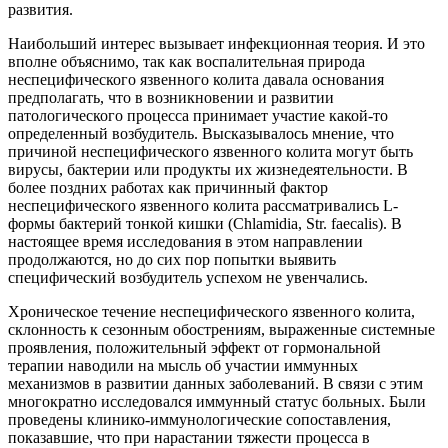
развития.
Наибольший интерес вызывает инфекционная теория. И это
вполне объяснимо, так как воспалительная природа
неспецифического язвенного колита давала основания
предполагать, что в возникновении и развитии
патологического процесса принимает участие какой-то
определенный возбудитель. Высказывалось мнение, что
причиной неспецифического язвенного колита могут быть
вирусы, бактерии или продукты их жизнедеятельности. В
более поздних работах как причинный фактор
неспецифического язвенного колита рассматривались L-
формы бактерий тонкой кишки (Chlamidia, Str. faecalis). В
настоящее время исследования в этом направлении
продолжаются, но до сих пор попытки выявить
специфический возбудитель успехом не увенчались.
Хроническое течение неспецифического язвенного колита,
склонность к сезонным обострениям, выраженные системные
проявления, положительный эффект от гормональной
терапии наводили на мысль об участии иммунных
механизмов в развитии данных заболеваний. В связи с этим
многократно исследовался иммунный статус больных. Были
проведены клинико-иммунологические сопоставления,
показавшие, что при нарастании тяжести процесса в