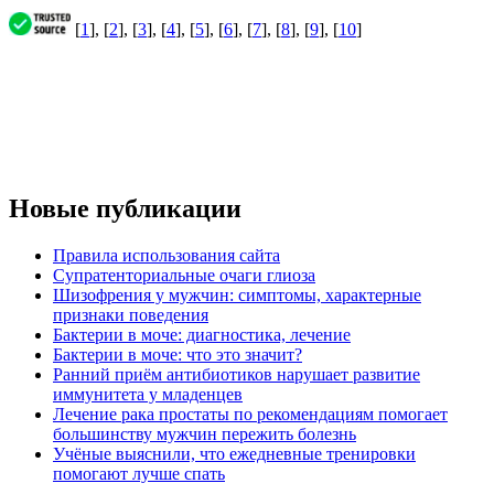
[
1
], [
2
], [
3
], [
4
], [
5
], [
6
], [
7
], [
8
], [
9
], [
10
]
Новые публикации
Правила использования сайта
Супратенториальные очаги глиоза
Шизофрения у мужчин: симптомы, характерные
признаки поведения
Бактерии в моче: диагностика, лечение
Бактерии в моче: что это значит?
Ранний приём антибиотиков нарушает развитие
иммунитета у младенцев
Лечение рака простаты по рекомендациям помогает
большинству мужчин пережить болезнь
Учёные выяснили, что ежедневные тренировки
помогают лучше спать