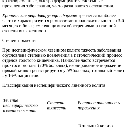
кратковременные, быстро формируются системные
проявления заболевания, часто развиваются осложнения.
Хроническая рецидивирующая форма
встречается наиболее
часто и характеризуется ремиссиями продолжительностью 3-6
месяцев и более, сменяющимися обострениями различной
степени выраженности.
Степени тяжести
При неспецифическом язвенном колите тяжесть заболевания
обусловлена степенью вовлечения в патологический процесс
отделов толстого кишечника. Наиболее часто встречается
проктосигмоидит (70% больных), изолированное поражение
прямой кишки регистрируется у
5%
больных, тотальный колит
- у 16% пациентов.
Классификация неспецифического язвенного колита
Течение
Степень
Распространенность
неспецифического
тяжести
поражения
язвенного колита
Тотальный колит с