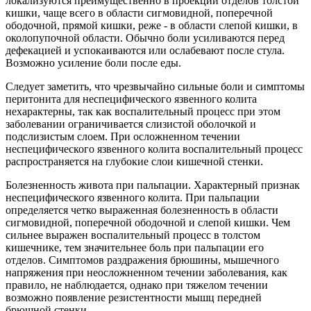
локализуются преимущественно в проекции отделов толстой
кишки, чаще всего в области сигмовидной, поперечной
ободочной, прямой кишки, реже - в области слепой кишки, в
околопупочной области. Обычно боли усиливаются перед
дефекацией и успокаиваются или ослабевают после стула.
Возможно усиление боли после еды.
Следует заметить, что чрезвычайно сильные боли и симптомы
перитонита для неспецифического язвенного колита
нехарактерны, так как воспалительный процесс при этом
заболевании ограничивается слизистой оболочкой и
подслизистым слоем. При осложненном течении
неспецифического язвенного колита воспалительный процесс
распространяется на глубокие слои кишечной стенки.
Болезненность живота при пальпации. Характерный признак
неспецифического язвенного колита. При пальпации
определяется четко выраженная болезненность в области
сигмовидной, поперечной ободочной и слепой кишки. Чем
сильнее выражен воспалительный процесс в толстом
кишечнике, тем значительнее боль при пальпации его
отделов. Симптомов раздражения брюшины, мышечного
напряжения при неосложненном течении заболевания, как
правило, не наблюдается, однако при тяжелом течении
возможно появление резистентности мышц передней
брюшной стенки.