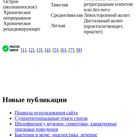
Острое
ретроградным илеитом
Тяжелая
(молниеносное)
или без него
Хроническое
Среднетяжелая
Левосторонний колит
непрерывное
Дистальный колит
Хроническое
Легкая
(проктосигмоидит,
рецидивирующее
проктит)
[
1
], [
2
], [
3
], [
4
], [
5
], [
6
], [
7
], [
8
]
Новые публикации
Правила использования сайта
Супратенториальные очаги глиоза
Шизофрения у мужчин: симптомы, характерные
признаки поведения
Бактерии в моче: диагностика, лечение