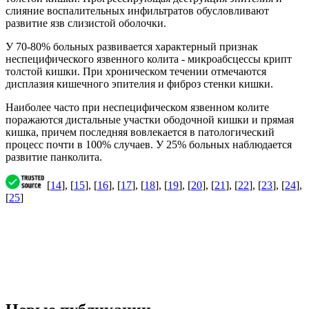
слияние воспалительных инфильтратов обусловливают
развитие язв слизистой оболочки.
У 70-80% больных развивается характерный признак
неспецифического язвенного колита - микроабсцессы крипт
толстой кишки. При хроническом течении отмечаются
дисплазия кишечного эпителия и фиброз стенки кишки.
Наиболее часто при неспецифическом язвенном колите
поражаются дистальные участки ободочной кишки и прямая
кишка, причем последняя вовлекается в патологический
процесс почти в 100% случаев. У 25% больных наблюдается
развитие панколита.
[
14
], [
15
], [
16
], [
17
], [
18
], [
19
], [
20
], [
21
], [
22
], [
23
], [
24
],
[
25
]