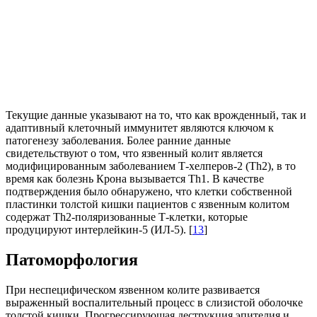
Текущие данные указывают на то, что как врожденный, так и
адаптивный клеточный иммунитет являются ключом к
патогенезу заболевания. Более ранние данные
свидетельствуют о том, что язвенный колит является
модифицированным заболеванием Т-хелперов-2 (Th2), в то
время как болезнь Крона вызывается Th1. В качестве
подтверждения было обнаружено, что клетки собственной
пластинки толстой кишки пациентов с язвенным колитом
содержат Th2-поляризованные Т-клетки, которые
продуцируют интерлейкин-5 (ИЛ-5). [
13
]
Патоморфология
При неспецифическом язвенном колите развивается
выраженный воспалительный процесс в слизистой оболочке
толстой кишки. Прогрессирующая деструкция эпителия и