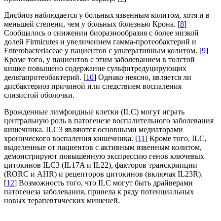
Дисбиоз наблюдается у больных язвенным колитом, хотя и в
меньшей степени, чем у больных болезнью Крона. [
8
]
Сообщалось о снижении биоразнообразия с более низкой
долей Firmicutes и увеличением гамма-протеобактерий и
Enterobacteriaceae у пациентов с ультеративным колитом. [
9
]
Кроме того, у пациентов с этим заболеванием в толстой
кишке повышено содержание сульфитредуцирующих
дельтапротеобактерий. [
10
] Однако неясно, является ли
дисбактериоз причиной или следствием воспаления
слизистой оболочки.
Врожденные лимфоидные клетки (ILC) могут играть
центральную роль в патогенезе воспалительного заболевания
кишечника. ILC3 являются основными медиаторами
хронического воспаления кишечника. [
11
] Кроме того, ILC,
выделенные от пациентов с активным язвенным колитом,
демонстрируют повышенную экспрессию генов ключевых
цитокинов ILC3 (IL17A и IL22), факторов транскрипции
(RORC и AHR) и рецепторов цитокинов (включая IL23R).
[
12
] Возможность того, что ILC могут быть драйверами
патогенеза заболевания, привела к ряду потенциальных
новых терапевтических мишеней.