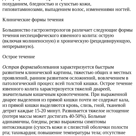
похуданием, бледностью и сухостью кожи,
гиповитаминозами, выпадением волос, изменениями ногтей.
Клинические формы течения
Большинство гастроэнтерологов различает следующие формы
течения неспецифического язвенного колита: острую
(включая молниеносную) и хроническую (рецидивирующую,
непрерывную).
Острое течение
Острая форма
заболевания характеризуется быстрым
развитием клинической картины, тяжестью общих и местных
проявлений, ранним развитием осложнений, вовлечением в
патологический процесс всей толстой кишки. Острое течение
язвенного колита характеризуется тяжелой диареей,
значительным кишечным кровотечением. При выраженной
диарее выделения из прямой кишки почти не содержат кала,
из прямой кишки выделяются кровь, слизь, гной, тканевой
детрит каждые 15-20 минут. Развивается тяжелое истощение
(потеря массы может достигать 40-50%). Больные
адинамичны, бледны, резко выражены симптомы
интоксикации (сухость кожи и слизистой оболочки полости
рта; тахикардия; повышение температуры тела; отсутствие