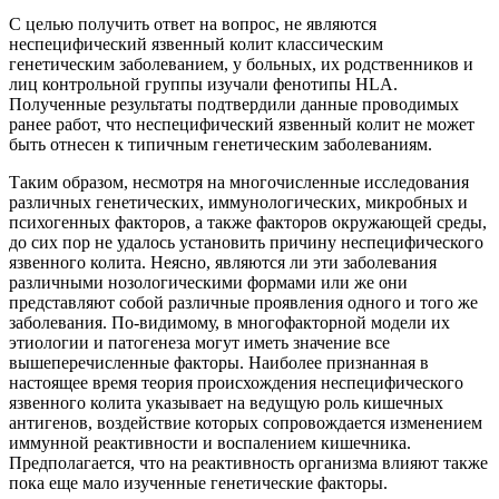
С целью получить ответ на вопрос, не являются
неспецифический язвенный колит классическим
генетическим заболеванием, у больных, их родственников и
лиц контрольной группы изучали фенотипы HLA.
Полученные результаты подтвердили данные проводимых
ранее работ, что неспецифический язвенный колит не может
быть отнесен к типичным генетическим заболеваниям.
Таким образом, несмотря на многочисленные исследования
различных генетических, иммунологических, микробных и
психогенных факторов, а также факторов окружающей среды,
до сих пор не удалось установить причину неспецифического
язвенного колита. Неясно, являются ли эти заболевания
различными нозологическими формами или же они
представляют собой различные проявления одного и того же
заболевания. По-видимому, в многофакторной модели их
этиологии и патогенеза могут иметь значение все
вышеперечисленные факторы. Наиболее признанная в
настоящее время теория происхождения неспецифического
язвенного колита указывает на ведущую роль кишечных
антигенов, воздействие которых сопровождается изменением
иммунной реактивности и воспалением кишечника.
Предполагается, что на реактивность организма влияют также
пока еще мало изученные генетические факторы.