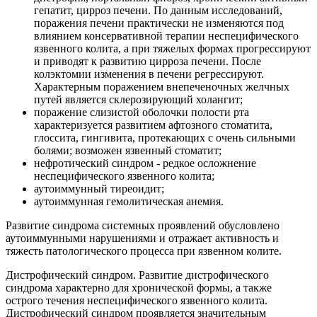
гепатит, цирроз печени. По данным исследований,
поражения печени практически не изменяются под
влиянием консервативной терапии неспецифического
язвенного колита, а при тяжелых формах прогрессируют
и приводят к развитию цирроза печени. После
колэктомии изменения в печени регрессируют.
Характерным поражением внепеченочных желчных
путей является склерозирующий холангит;
поражение слизистой оболочки полости рта
характеризуется развитием афтозного стоматита,
глоссита, гингивита, протекающих с очень сильными
болями; возможен язвенный стоматит;
нефротический синдром - редкое осложнение
неспецифического язвенного колита;
аутоиммунный тиреоидит;
аутоиммунная гемолитическая анемия.
Развитие синдрома системных проявлений обусловлено
аутоиммунными нарушениями и отражает активность и
тяжесть патологического процесса при язвенном колите.
Дистрофический синдром. Развитие дистрофического
синдрома характерно для хронической формы, а также
острого течения неспецифического язвенного колита.
Дистрофический синдром проявляется значительным