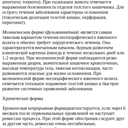
аппетита; тошнота). При пальпации живота отмечается
выраженная болезненность отделов толстого кишечника. Для
острого течения заболевания характерны осложнения
(токсическая дилатация толстой кишки, перфорация,
перитонит).
Молниеносная форма (фульминантная) -
является самым
тяжелым вариантом течения неспецифического язвенного
колита и обычно требует хирургического лечения. Она
характеризуется внезапным началом, бурным развитием
клинической картины (иногда в течение нескольких дней или
1-2 недель). При молниеносной форме наблюдаются резко
выраженная диарея, значительное кишечное кровотечение,
высокая температура тела, тяжелая интоксикация, часто
развиваются опасные для жизни осложнения. При
молниеносной форме неспецифического язвенного колита
отмечается тотальное поражение толстой кишки и быстрое
развитие системных проявлений заболевания.
Хронические формы
Хроническая непрерывная форма
диагностируется, если через 6
месяцев после первоначальных проявлений не наступает
ремиссии процесса. При этой форме обострения следуют друг
за другом часто, ремиссии очень нестабильные,