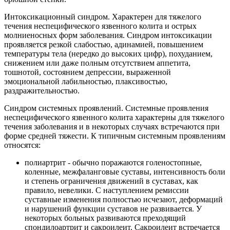
Интоксикационный синдром. Характерен для тяжелого
течения неспецифического язвенного колита и острых
молниеносных форм заболевания. Синдром интоксикации
проявляется резкой слабостью, адинамией, повышением
температуры тела (нередко до высоких цифр), похуданием,
снижением или даже полным отсутствием аппетита,
тошнотой, состоянием депрессии, выраженной
эмоциональной лабильностью, плаксивостью,
раздражительностью.
Синдром системных проявлений. Системные проявления
неспецифического язвенного колита характерны для тяжелого
течения заболевания и в некоторых случаях встречаются при
форме средней тяжести. К типичным системным проявлениям
относятся:
полиартрит - обычно поражаются голеностопные,
коленные, межфаланговые суставы, интенсивность боли
и степень ограничения движений в суставах, как
правило, невелики. С наступлением ремиссии
суставные изменения полностью исчезают, деформаций
и нарушений функции суставов не развивается. У
некоторых больных развиваются преходящий
спондилоартрит и сакроилеит. Сакроилеит встречается