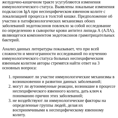
желудочно-кишечном тракте усугубляются изменения
иммунологического статуса. Выявлены локальные изменения
подклассов IgA при неспецифическом язвенном колите с
локализацией процесса в толстой кишке. Предположение об
участии в патофизиологических механизмах обоих
заболеваний эндотоксинов повлекло за собой исследование
по определению в сыворотке крови антител липида А (АЛА),
являющегося компонентом эндотоксинов грамотрицательных
бактерий.
Анализ данных литературы показывает, что при всей
сложности и многогранности исследований по изучению
иммунологического статуса больных неспецифическим
язвенным колитом авторы стремятся найти ответ на 3
основных вопроса:
принимают ли участие иммунологические механизмы в
возникновении и развитии данных заболеваний;
могут ли аутоиммунные реакции, возникшие в процессе
неспецифического язвенного колита, дать ключ к
пониманию причин этих заболеваний;
не воздействуют ли иммунологические факторы на
определенные группы людей, делая их
восприимчивыми к неспецифическому язвенному
колиту.