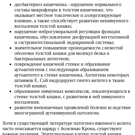
дисбактериоз кишечника - нарушение нормального
состава микрофлоры в толстом кишечнике, что
оказывает местное токсическое и аллергизирующее
влияние, а также способствует развитию неиммунного
воспаления толстой кишки;
нарушение нейрогуморальной регуляции функции
кишечника, обусловленное дисфункцией вегетативной
и гастроинтестинальной эндокринной системы;
значительное повышение проницаемости слизистой
оболочки толстой кишки для молекул белка и
бактериальных антигенов;
повреждение кишечной стенки и образование
аутоантигенов с последующим образованием
аутоантител к стенке кишечника. Антигены некоторых
штаммов Е. Coli индуцируют синтез антител к ткани
толстой кишки;
образование иммунных комплексов, локализующихся в
стенке толстой кишки, с развитием в ней иммунного
воспаления;
развитие внекишечных проявлений болезни вследствие
многогранной аутоиммунной патологии.
Хотя в существующей литературе патогенез язвенного колита
часто описывается наряду с болезнью Крона, существуют
важные различия. Эпителиальные клетки толстой кишки