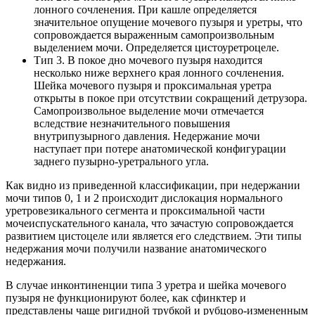
лонного сочленения. При кашле определяется
значительное опущение мочевого пузыря и уретры, что
сопровождается выраженным самопроизвольным
выделением мочи. Определяется цистоуретроцеле.
Тип 3. В покое дно мочевого пузыря находится
несколько ниже верхнего края лонного сочленения.
Шейка мочевого пузыря и проксимальная уретра
открыты в покое при отсутствии сокращений детрузора.
Самопроизвольное выделение мочи отмечается
вследствие незначительного повышения
внутрипузырного давления. Недержание мочи
наступает при потере анатомической конфигурации
заднего пузырно-уретрального угла.
Как видно из приведенной классификации, при недержании
мочи типов 0, 1 и 2 происходит дислокация нормального
уретровезикального сегмента и проксимальной части
мочеиспускательного канала, что зачастую сопровождается
развитием цистоцеле или является его следствием. Эти типы
недержания мочи получили название анатомического
недержания.
В случае инконтиненции типа 3 уретра и шейка мочевого
пузыря не функционируют более, как сфинктер и
представлены чаще ригидной трубкой и рубцово-измененным