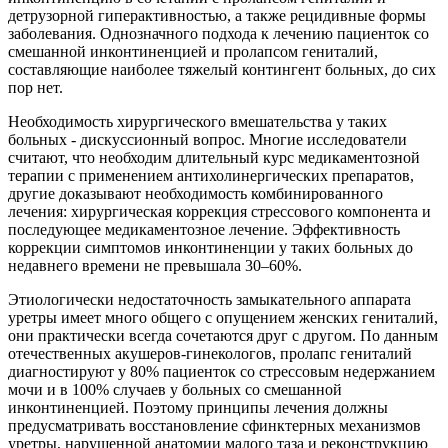
детрузорной гиперактивностью, а также рецидивные формы
заболевания. Однозначного подхода к лечению пациенток со
смешанной инконтиненцией и пролапсом гениталий,
составляющие наиболее тяжелый контингент больных, до сих
пор нет.
Необходимость хирургического вмешательства у таких
больных - дискуссионный вопрос. Многие исследователи
считают, что необходим длительный курс медикаментозной
терапии с применением антихолинергических препаратов,
другие доказывают необходимость комбинированного
лечения: хирургическая коррекция стрессового компонента и
последующее медикаментозное лечение. Эффективность
коррекции симптомов инконтиненции у таких больных до
недавнего времени не превышала 30–60%.
Этиологически недостаточность замыкательного аппарата
уретры имеет много общего с опущением женских гениталий,
они практически всегда сочетаются друг с другом. По данным
отечественных акушеров-гинекологов, пролапс гениталий
диагностируют у 80% пациенток со стрессовым недержанием
мочи и в 100% случаев у больных со смешанной
инконтиненцией. Поэтому принципы лечения должны
предусматривать восстановление сфинктерных механизмов
уретры, нарушенной анатомии малого таза и реконструкцию