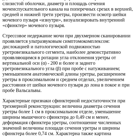
слизистой оболочки, диаметр и площадь сечения
мочеиспускательного канала на поперечных срезах в верхней,
средней и нижней трети уретры, произвести осмотр шейки
мочевого пузыря «изнутри», визуализировать внутренний
«сфинктер» мочевого пузыря.
Стрессовое недержание мочи при двухмерном сканировании
проявляется ультразвуковым симптомокомплексом:
дислокацией и патологической подвижностью
уретровезикального сегмента, наиболее демонстративно
проявляющимся в ротации угла отклонения уретры от
вертикальной оси (α) - 200 и более и заднего
уретровезикального угла (β) при пробе с натуживанием;
уменьшением анатомической длины уретры, расширением
уретры в проксимальном и среднем отделах, увеличением
расстояния от шейки мочевого пузыря до лона в покое и при
пробе Вальсальвы.
Характерные признаки сфинктерной недостаточности при
трехмерной реконструкции: величина диаметра сечения
уретры более 1 см в проксимальном отделе, уменьшение
ширины мышечного сфинктера до 0,49 см и менее,
деформация сфинктера уретры, соотношение численных
значений величины площади сечения уретры и ширины
сфинктера более 0,74 см. Характерна также картина