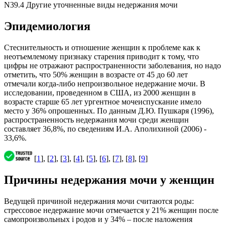
N39.4 Другие уточненные виды недержания мочи
Эпидемиология
Стеснительность и отношение женщин к проблеме как к
неотъемлемому признаку старения приводит к тому, что
цифры не отражают распространенности заболевания, но надо
отметить, что 50% женщин в возрасте от 45 до 60 лет
отмечали когда-либо непроизвольное недержание мочи. В
исследовании, проведенном в США, из 2000 женщин в
возрасте старше 65 лет ургентное мочеиспускание имело
место у 36% опрошенных. По данным Д.Ю. Пушкаря (1996),
распространенность недержания мочи среди женщин
составляет 36,8%, по сведениям И.А. Аполихиной (2006) -
33,6%.
[
1
], [
2
], [
3
], [
4
], [
5
], [
6
], [
7
], [
8
], [
9
]
Причины недержания мочи у женщин
Ведущей причиной недержания мочи считаются роды:
стрессовое недержание мочи отмечается у 21% женщин после
самопроизвольных i родов и у 34% – после наложения