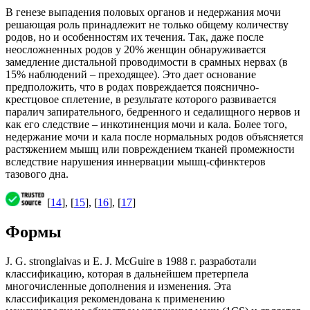
В генезе выпадения половых органов и недержания мочи
решающая роль принадлежит не только общему количеству
родов, но и особенностям их течения. Так, даже после
неосложненных родов у 20% женщин обнаруживается
замедление дистальной проводимости в срамных нервах (в
15% наблюдений – преходящее). Это дает основание
предположить, что в родах повреждается пояснично-
крестцовое сплетение, в результате которого развивается
паралич запирательного, бедренного и седалищного нервов и
как его следствие – инкотиненция мочи и кала. Более того,
недержание мочи и кала после нормальных родов объясняется
растяжением мышц или повреждением тканей промежности
вследствие нарушения иннервации мышц-сфинктеров
тазового дна.
[
14
], [
15
], [
16
], [
17
]
Формы
J. G. stronglaivas и E. J. McGuire в 1988 г. разработали
классификацию, которая в дальнейшем претерпела
многочисленные дополнения и изменения. Эта
классификация рекомендована к применению