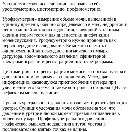
Уродинамическое исследование включает в себя
урофлоуметрию, цистометрию, профилометрию.
Урофлоуметрия - измерение объема мочи, выделенной в
единицу времени, обычно определяемого в мл/с, недорогой и
неинвазивный метод исследования, являющийся ценным
скрининговым тестом для диагностики дисфункции
мочеиспускания. Урофлоуметрию нужно проводить как
первоочередное исследование. Ее можно сочетать с
одновременной записью давления мочевого пузыря,
детрузора, абдоминального давления, сфинктерной
электромиографии и регистрацией цистоуретрограмм.
Цистометрия - это регистрация взаимосвязи объема пузыря и
давления в нем во время его наполнения. Метод дает
информацию, касающуюся приспособления пузыря при
увеличении его объема, а также контроля со стороны ЦНС за
рефлексом мочеиспускания.
Профиль уретрального давления позволяет оценить функции
уретры. Функция удержания мочи обусловлена тем, что
давление в уретре в любой момент превышает давление в
мочевом пузыре. Профиль уретрального давления -
графическое выражение давления внутри уретры в
последовательно взятых точках ее длины.