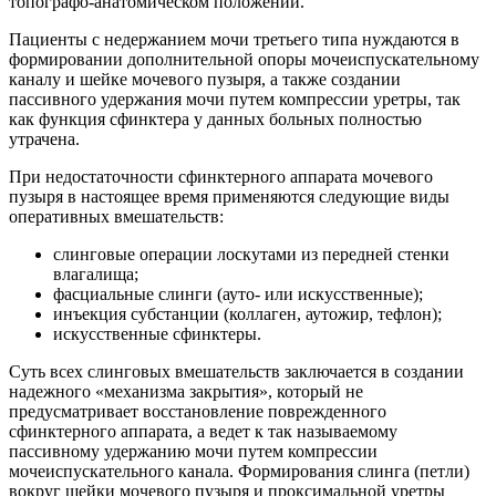
топографо-анатомическом положении.
Пациенты с недержанием мочи третьего типа нуждаются в
формировании дополнительной опоры мочеиспускательному
каналу и шейке мочевого пузыря, а также создании
пассивного удержания мочи путем компрессии уретры, так
как функция сфинктера у данных больных полностью
утрачена.
При недостаточности сфинктерного аппарата мочевого
пузыря в настоящее время применяются следующие виды
оперативных вмешательств:
слинговые операции лоскутами из передней стенки
влагалища;
фасциальные слинги (ауто- или искусственные);
инъекция субстанции (коллаген, аутожир, тефлон);
искусственные сфинктеры.
Суть всех слинговых вмешательств заключается в создании
надежного «механизма закрытия», который не
предусматривает восстановление поврежденного
сфинктерного аппарата, а ведет к так называемому
пассивному удержанию мочи путем компрессии
мочеиспускательного канала. Формирования слинга (петли)
вокруг шейки мочевого пузыря и проксимальной уретры