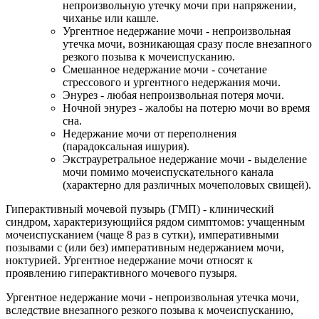
непроизвольную утечку мочи при напряжении,
чиханье или кашле.
Ургентное недержание мочи - непроизвольная
утечка мочи, возникающая сразу после внезапного
резкого позыва к мочеиспусканию.
Смешанное недержание мочи - сочетание
стрессового и ургентного недержания мочи.
Энурез - любая непроизвольная потеря мочи.
Ночной энурез - жалобы на потерю мочи во время
сна.
Недержание мочи от переполнения
(парадоксальная ишурия).
Экстрауретральное недержание мочи - выделение
мочи помимо мочеиспускательного канала
(характерно для различных мочеполовых свищей).
Гиперактивный мочевой пузырь (ГМП) - клинический
синдром, характеризующийся рядом симптомов: учащенным
мочеиспусканием (чаще 8 раз в сутки), императивными
позывами с (или без) императивным недержанием мочи,
ноктурией. Ургентное недержание мочи относят к
проявлению гиперактивного мочевого пузыря.
Ургентное недержание мочи - непроизвольная утечка мочи,
вследствие внезапного резкого позыва к мочеиспусканию,