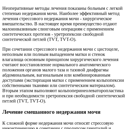
Неоперативные методы лечения показаны больным с легкой
степенью недержания мочи. Наиболее эффективный метод
лечения стрессового недержания мочи - хирургическое
вмешательство. В настоящее время преимущество отдают
малоинвазивным слинговым операциям с применением
синтетических протезов - уретропексии свободной
синтетической петлей (TVT, TVT-O).
При сочетании стрессового недержания мочи с цистоцеле,
неполным или полным выпадением матки и стенок
влагалища основным принципом хирургического лечения
считают восстановление нормального анатомического
положения органов малого таза и тазовой диафрагмы
абдоминальным, вагинальным или комбинированным
доступами (экстирпация матки с применением кольпопексии
собственными тканями или синтетическим материалом).
Вторым этапом выполняют кольпоперинеолеваторопластика
и при необходимости уретропексия свободной синтетической
петлей (TVT, TVT-O).
Лечение смешанного недержания мочи
К сложной форме недержания мочи относят стрессовую
инконтиненцию в сочетании с пролапсом гениталий и