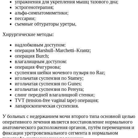
упражнения для укрепления мышц тазового дна;
эстрогенотерапия;
альфа-симпатомиметики;
пессарии;
съемные обтураторы уретры,
Хирургические методы:
надлобковым доступом:
операция Marshull–Marchetti–Krantz;
операция Вurch;
влагалищным доступом:
операция Фигурнова;
суспензия шейки мочевого пузыря по Raz;
игольчатая суспензия по Stamey;
игольчатая суспензия по Gunes;
игольчатая суспензия по Реrеуrа;
слинг передней влагалищной стенки;
TVT (tension-free vaginal tape) операция;
лапароскопическая суспензия.
У больных с недержанием мочи второго типа основной целью
оперативного лечения является восстановление нормального
анатомического расположения органов, путём перемещения и
фиксации уретровезикального сегмента в нормальном