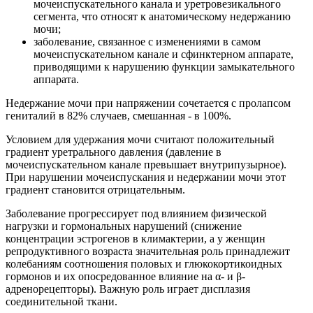
мочеиспускательного канала и уретровезикального
сегмента, что относят к анатомическому недержанию
мочи;
заболевание, связанное с изменениями в самом
мочеиспускательном канале и сфинктерном аппарате,
приводящими к нарушению функции замыкательного
аппарата.
Недержание мочи при напряжении сочетается с пролапсом
гениталий в 82% случаев, смешанная - в 100%.
Условием для удержания мочи считают положительный
градиент уретрального давления (давление в
мочеиспускательном канале превышает внутрипузырное).
При нарушении мочеиспускания и недержании мочи этот
градиент становится отрицательным.
Заболевание прогрессирует под влиянием физической
нагрузки и гормональных нарушений (снижение
концентрации эстрогенов в климактерии, а у женщин
репродуктивного возраста значительная роль принадлежит
колебаниям соотношения половых и глюкокортикоидных
гормонов и их опосредованное влияние на α- и β-
адренорецепторы). Важную роль играет дисплазия
соединительной ткани.