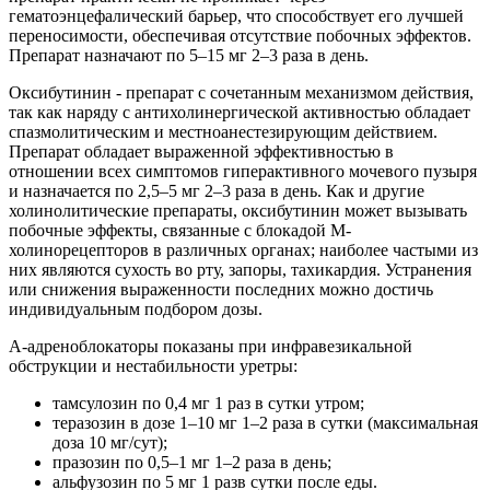
гематоэнцефалический барьер, что способствует его лучшей
переносимости, обеспечивая отсутствие побочных эффектов.
Препарат назначают по 5–15 мг 2–3 раза в день.
Оксибутинин - препарат с сочетанным механизмом действия,
так как наряду с антихолинергической активностью обладает
спазмолитическим и местноанестезирующим действием.
Препарат обладает выраженной эффективностью в
отношении всех симптомов гиперактивного мочевого пузыря
и назначается по 2,5–5 мг 2–3 раза в день. Как и другие
холинолитические препараты, оксибутинин может вызывать
побочные эффекты, связанные с блокадой М-
холинорецепторов в различных органах; наиболее частыми из
них являются сухость во рту, запоры, тахикардия. Устранения
или снижения выраженности последних можно достичь
индивидуальным подбором дозы.
Α-адреноблокаторы показаны при инфравезикальной
обструкции и нестабильности уретры:
тамсулозин по 0,4 мг 1 раз в сутки утром;
теразозин в дозе 1–10 мг 1–2 раза в сутки (максимальная
доза 10 мг/сут);
празозин по 0,5–1 мг 1–2 раза в день;
альфузозин по 5 мг 1 разв сутки после еды.