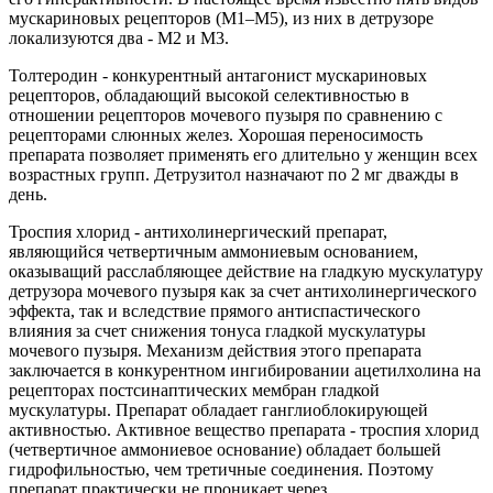
мускариновых рецепторов (М1–М5), из них в детрузоре
локализуются два - М2 и М3.
Толтеродин - конкурентный антагонист мускариновых
рецепторов, обладающий высокой селективностью в
отношении рецепторов мочевого пузыря по сравнению с
рецепторами слюнных желез. Хорошая переносимость
препарата позволяет применять его длительно у женщин всех
возрастных групп. Детрузитол назначают по 2 мг дважды в
день.
Троспия хлорид - антихолинергический препарат,
являющийся четвертичным аммониевым основанием,
оказыващий расслабляющее действие на гладкую мускулатуру
детрузора мочевого пузыря как за счет антихолинергического
эффекта, так и вследствие прямого антиспастического
влияния за счет снижения тонуса гладкой мускулатуры
мочевого пузыря. Механизм действия этого препарата
заключается в конкурентном ингибировании ацетилхолина на
рецепторах постсинаптических мембран гладкой
мускулатуры. Препарат обладает ганглиоблокирующей
активностью. Активное вещество препарата - троспия хлорид
(четвертичное аммониевое основание) обладает большей
гидрофильностью, чем третичные соединения. Поэтому
препарат практически не проникает через