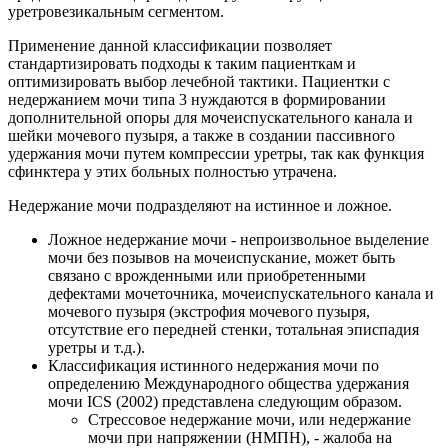
уретровезикальным сегментом.
Применение данной классификации позволяет
стандартизировать подходы к таким пациенткам и
оптимизировать выбор лечебной тактики. Пациентки с
недержанием мочи типа 3 нуждаются в формировании
дополнительной опоры для мочеиспускательного канала и
шейки мочевого пузыря, а также в создании пассивного
удержания мочи путем компрессии уретры, так как функция
сфинктера у этих больных полностью утрачена.
Недержание мочи подразделяют на истинное и ложное.
Ложное недержание мочи - непроизвольное выделение
мочи без позывов на мочеиспускание, может быть
связано с врожденными или приобретенными
дефектами мочеточника, мочеиспускательного канала и
мочевого пузыря (экстрофия мочевого пузыря,
отсутствие его передней стенки, тотальная эписпадия
уретры и т.д.).
Классификация истинного недержания мочи по
определению Международного общества удержания
мочи ICS (2002) представлена следующим образом.
Стрессовое недержание мочи, или недержание
мочи при напряжении (НМПН), - жалоба на