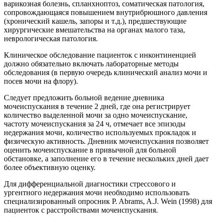
варикозная болезнь, спланхноптоз, соматическая патология,
сопровождающаяся повышением внутрибрюшного давления
(хронический кашель, запоры и т.д.), предшествующие
хирургические вмешательства на органах малого таза,
неврологическая патология.
Клиническое обследование пациенток с инконтиненцией
должно обязательно включать лабораторные методы
обследования (в первую очередь клинический анализ мочи и
посев мочи на флору).
Следует предложить больной ведение дневника
мочеиспускания в течение 2 дней, где она регистрирует
количество выделенной мочи за одно мочеиспускание,
частоту мочеиспускания за 24 ч, отмечает все эпизоды
недержания мочи, количество используемых прокладок и
физическую активность. Дневник мочеиспускания позволяет
оценить мочеиспускание в привычной для больной
обстановке, а заполнение его в течение нескольких дней дает
более объективную оценку.
Для дифференциальной диагностики стрессового и
ургентного недержания мочи необходимо использовать
специализированный опросник P. Abrams, A.J. Wein (1998) для
пациенток с расстройствами мочеиспускания.