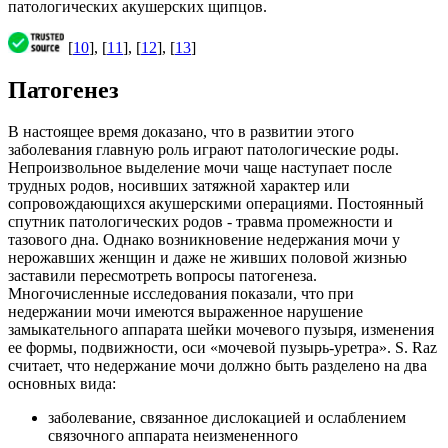
патологических акушерских щипцов.
[
10
], [
11
], [
12
], [
13
]
Патогенез
В настоящее время доказано, что в развитии этого
заболевания главную роль играют патологические роды.
Непроизвольное выделение мочи чаще наступает после
трудных родов, носивших затяжной характер или
сопровождающихся акушерскими операциями. Постоянный
спутник патологических родов - травма промежности и
тазового дна. Однако возникновение недержания мочи у
нерожавших женщин и даже не живших половой жизнью
заставили пересмотреть вопросы патогенеза.
Многочисленные исследования показали, что при
недержании мочи имеются выраженное нарушение
замыкательного аппарата шейки мочевого пузыря, изменения
ее формы, подвижности, оси «мочевой пузырь-уретра». S. Raz
считает, что недержание мочи должно быть разделено на два
основных вида:
заболевание, связанное дислокацией и ослаблением
связочного аппарата неизмененного