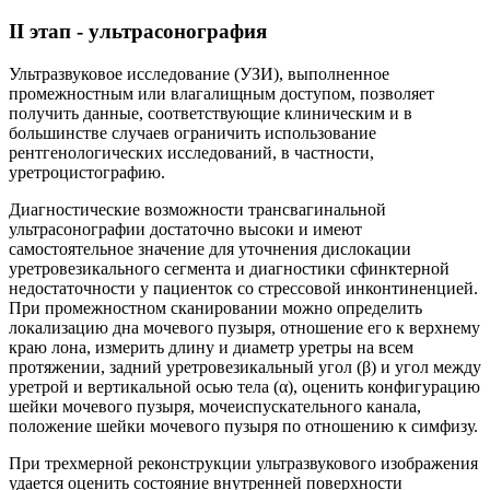
II этап - ультрасонография
Ультразвуковое исследование (УЗИ), выполненное
промежностным или влагалищным доступом, позволяет
получить данные, соответствующие клиническим и в
большинстве случаев ограничить использование
рентгенологических исследований, в частности,
уретроцистографию.
Диагностические возможности трансвагинальной
ультрасонографии достаточно высоки и имеют
самостоятельное значение для уточнения дислокации
уретровезикального сегмента и диагностики сфинктерной
недостаточности у пациенток со стрессовой инконтиненцией.
При промежностном сканировании можно определить
локализацию дна мочевого пузыря, отношение его к верхнему
краю лона, измерить длину и диаметр уретры на всем
протяжении, задний уретровезикальный угол (β) и угол между
уретрой и вертикальной осью тела (α), оценить конфигурацию
шейки мочевого пузыря, мочеиспускательного канала,
положение шейки мочевого пузыря по отношению к симфизу.
При трехмерной реконструкции ультразвукового изображения
удается оценить состояние внутренней поверхности