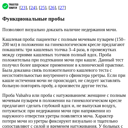
[
23
], [
24
], [
25
], [
26
], [
27
]
Функциональные пробы
Позволяют визуально доказать наличие недержания мочи.
Кашлевая проба: пациентке с полным мочевым пузырем (150–
200 мл) в положении на гинекологическом кресле предлагают
покашлять: три кашлевых толчка 3–4 раза, в промежутках
между сериями кашлевых толчков полный вдох. Проба
положительна при подтекании мочи при кашле. Данный тест
получил более широкое применение в клинической практике.
Была доказана связь положительного кашлевого теста с
несостоятельностью внутреннего сфинктера уретры. Если при
кашле истечения мочи не происходит, не следует заставлять
больную повторять пробу, а произвести другие тесты.
Проба Valsalva или проба с натуживанием: женщине с полным
мочевым пузырем в положении на гинекологическом кресле
предлагают сделать глубокий вдох и, не выпуская воздух,
потужиться: при недержании мочи при напряжении из
наружного отверстия уретры появляется моча. Характер
потери мочи из уретры фиксируют визуально и тщательно
сопоставляют с силой и временем натуживания. У больных с