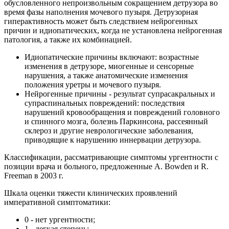
обусловленного непроизвольным сокращением детрузора во
время фазы наполнения мочевого пузыря. Детрузорная
гиперактивность может быть следствием нейрогенных
причин и идиопатических, когда не установлена нейрогенная
патология, а также их комбинацией.
Идиопатические причины включают: возрастные
изменения в детрузоре, миогенные и сенсорные
нарушения, а также анатомические изменения
положения уретры и мочевого пузыря.
Нейрогенные причины - результат супрасакральных и
супраспинальных повреждений: последствия
нарушений кровообращения и повреждений головного
и спинного мозга, болезнь Паркинсона, рассеянный
склероз и другие неврологические заболевания,
приводящие к нарушению иннервации детрузора.
Классификации, рассматривающие симптомы ургентности с
позиции врача и больного, предложенные A. Вowden и R.
Freeman в 2003 г.
Шкала оценки тяжести клинических проявлений
императивной симптоматики:
0 - нет ургентности;
1 - легкая степень;