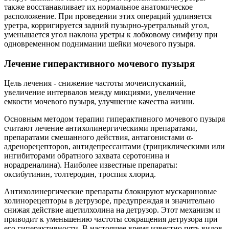
также восстанавливает их нормальное анатомическое
расположение. При проведении этих операций удлиняется
уретра, корригируется задний пузырно-уретральный угол,
уменьшается угол наклона уретры к лобковому симфизу при
одновременном поднимании шейки мочевого пузыря.
Лечение гиперактивного мочевого пузыря
Цель лечения - снижение частоты мочеиспусканий,
увеличение интервалов между микциями, увеличение
емкости мочевого пузыря, улучшение качества жизни.
Основным методом терапии гиперактивного мочевого пузыря
считают лечение антихолинергическими препаратами,
препаратами смешанного действия, антагонистами α-
адренорецепторов, антидепрессантами (трициклическими или
ингибиторами обратного захвата серотонина и
норадреналина). Наиболее известные препараты:
оксибутинин, толтеродин, троспия хлорид.
Антихолинергические препараты блокируют мускариновые
холинорецепторы в детрузоре, предупреждая и значительно
снижая действие ацетилхолина на детрузор. Этот механизм и
приводит к уменьшению частоты сокращения детрузора при
его гиперактивности. В настоящее время известно пять видов