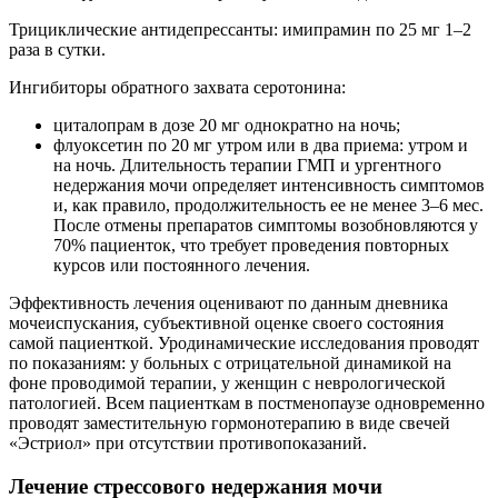
Трициклические антидепрессанты: имипрамин по 25 мг 1–2
раза в сутки.
Ингибиторы обратного захвата серотонина:
циталопрам в дозе 20 мг однократно на ночь;
флуоксетин по 20 мг утром или в два приема: утром и
на ночь. Длительность терапии ГМП и ургентного
недержания мочи определяет интенсивность симптомов
и, как правило, продолжительность ее не менее 3–6 мес.
После отмены препаратов симптомы возобновляются у
70% пациенток, что требует проведения повторных
курсов или постоянного лечения.
Эффективность лечения оценивают по данным дневника
мочеиспускания, субъективной оценке своего состояния
самой пациенткой. Уродинамические исследования проводят
по показаниям: у больных с отрицательной динамикой на
фоне проводимой терапии, у женщин с неврологической
патологией. Всем пациенткам в постменопаузе одновременно
проводят заместительную гормонотерапию в виде свечей
«Эстриол» при отсутствии противопоказаний.
Лечение стрессового недержания мочи