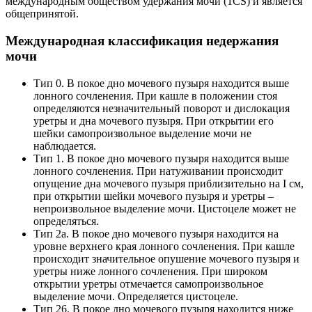
международным обществом удержания мочи (1CS) и является
общепринятой.
Международная классификация недержания
мочи
Тип 0. В покое дно мочевого пузыря находится выше
лонного сочленения. При кашле в положении стоя
определяются незначительный поворот и дислокация
уретры и дна мочевого пузыря. При открытии его
шейки самопроизвольное выделение мочи не
наблюдается.
Тип 1. В покое дно мочевого пузыря находится выше
лонного сочленения. При натуживании происходит
опущение дна мочевого пузыря приблизительно на I см,
при открытии шейки мочевого пузыря и уретры –
непроизвольное выделение мочи. Цистоцеле может не
определяться.
Тип 2а. В покое дно мочевого пузыря находится на
уровне верхнего края лонного сочленения. При кашле
происходит значительное опушение мочевого пузыря и
уретры ниже лонного сочленения. При широком
открытии уретры отмечается самопроизвольное
выделение мочи. Определяется цистоцеле.
Тип 26. В покое дно мочевого пузыря находится ниже