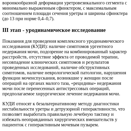
воронкообразной деформации уретровезикального сегмента с
минимально выраженным сфинктером, с максимальным
соотношением площади сечения уретры и ширины сфинктера
(до 13 при норме 0,4–0,7).
III этап - уродинамическое исследование
Показания для проведения комплексного уродинамического
исследования (КУДИ): наличие симптомов ургентного
недержания мочи, подозрение на комбинированный характер
расстройств, отсутствие эффекта от проводимой терапии,
несовпадение клинических симптомов и результатов
проведенных исследований, наличие обструктивных
симптомов, наличие неврологической патологии, нарушения
функции мочеиспускания, возникшие у женщин после
операций на органах малого таза, «рецидивы» недержания
мочи после перенесенных антистрессовых операций,
предполагаемое хирургическое лечение недержания мочи.
КУДИ относят к безальтернативному методу диагностики
нестабильности уретры и детрузорной гиперактивности, что
позволяет выработать правильную лечебную тактику и
избежать неоправданных хирургических вмешательств у
пациенток с гиперактивным мочевым пузырем.