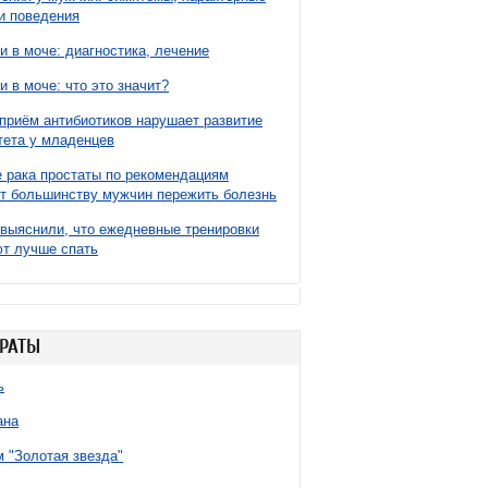
и поведения
и в моче: диагностика, лечение
и в моче: что это значит?
приём антибиотиков нарушает развитие
ета у младенцев
 рака простаты по рекомендациям
т большинству мужчин пережить болезнь
выяснили, что ежедневные тренировки
т лучше спать
РАТЫ
ь
ана
 "Золотая звезда"