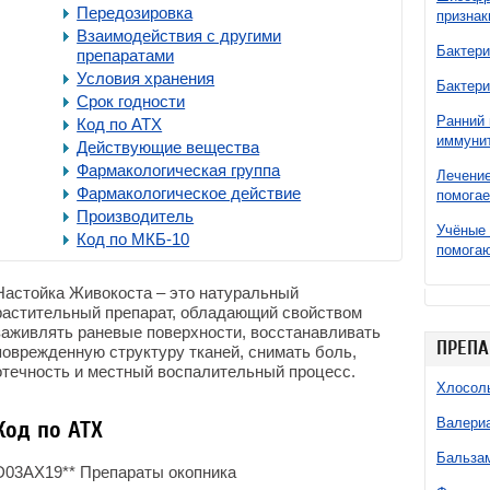
Передозировка
признак
Взаимодействия с другими
Бактери
препаратами
Условия хранения
Бактери
Срок годности
Ранний 
Код по АТХ
иммунит
Действующие вещества
Фармакологическая группа
Лечение
Фармакологическое действие
помогае
Производитель
Учёные 
Код по МКБ-10
помогаю
Настойка Живокоста – это натуральный
растительный препарат, обладающий свойством
заживлять раневые поверхности, восстанавливать
ПРЕПА
поврежденную структуру тканей, снимать боль,
отечность и местный воспалительный процесс.
Хлосол
Валери
Код по АТХ
Бальзам
D03AX19** Препараты окопника