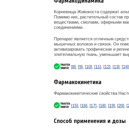
Фармакодинамика
Корневища Живокоста содержат алка
Помимо них, растительный состав п
веществами, смолами, эфирными мас
соединениями.
Препарат является отличным средст
мышечных волокон и связок. Он помо
активизировать трофические и реге
эпителиальную ткань, уменьшает вы
[
8
], [
9
], [
10
], [
11
], [
12
], [
13
], [
14
]
Фармакокинетика
Фармакокинетические свойства Наст
[
15
], [
16
], [
17
], [
18
], [
19
], [
20
], [
Способ применения и дозы