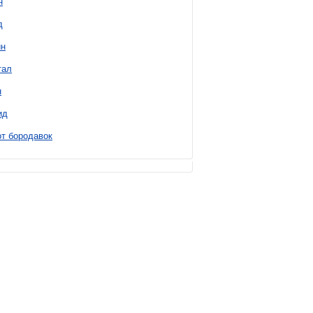
н
д
н
тал
н
ид
т бородавок