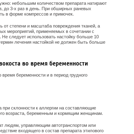
ужно: небольшим количеством препарата натирают
, до 3-х раз в день. При обширных раневых
ть в форме компрессов и примочек.
ь от степени и масштаба повреждения тканей, а
ных мероприятий, применяемых в сочетании с
 Не следует использовать настойку больше 10
 термин лечения настойкой не должен быть больше
вокоста во время беременности
 время беременности и в период грудного
 при склонности к аллергии на составляющие
него возраста, беременным и кормящим женщинам.
ат людям, управляющим автотранспортом или
едствие входящего в состав препарата этилового