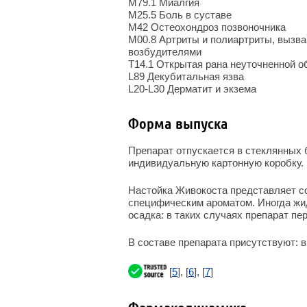
M79.1 Миалгия
M25.5 Боль в суставе
M42 Остеохондроз позвоночника
M00.8 Артриты и полиартриты, вызв
возбудителями
T14.1 Открытая рана неуточненной о
L89 Декубитальная язва
L20-L30 Дерматит и экзема
Форма выпуска
Препарат отпускается в стеклянных б
индивидуальную картонную коробку.
Настойка Живокоста представляет с
специфическим ароматом. Иногда жи
осадка: в таких случаях препарат п
В составе препарата присутствуют: в
[
5
], [
6
], [
7
]