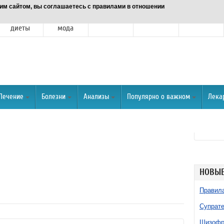
им сайтом, вы соглашаетесь с правилами в отношении
Питание и
Красота и
Отношения
Спорт
О портале
диеты
мода
Лечение
Болезни
Анализы
Популярно о важном
Лека
НОВЫЕ
Правила
Супрате
Шизофре