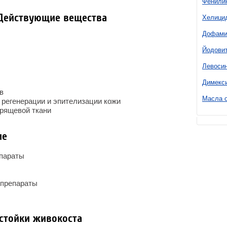
Фенили
Действующие вещества
Хелици
Дофами
Йодови
Левоси
Димекс
в
Масла о
регенерации и эпителизации кожи
хрящевой ткани
ие
епараты
 препараты
стойки живокоста