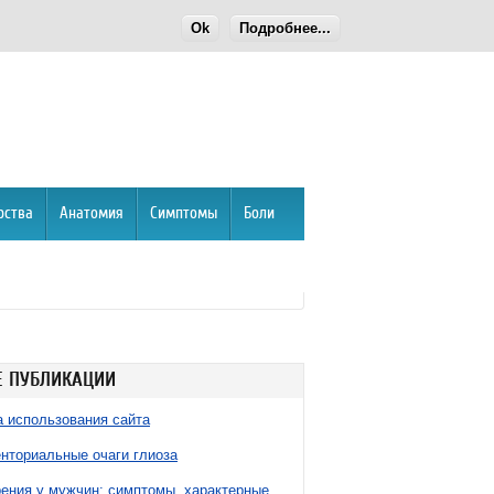
Ok
Подробнее...
рства
Анатомия
Симптомы
Боли
 ПУБЛИКАЦИИ
 использования сайта
нториальные очаги глиоза
ния у мужчин: симптомы, характерные