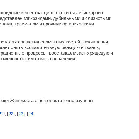
лоидные вещества: циноглоссин и лизиокарпин.
редставлен гликозидами, дубильными и слизистыми
лами, крахмалом и прочими органическими
вом для сращения сломанных костей, заживления
гает снять воспалительную реакцию в тканях,
нерационные процессы, восстанавливает хрящевую и
раженность симптомов воспаления.
ойки Живокоста ещё недостаточно изучены.
21
], [
22
], [
23
], [
24
]