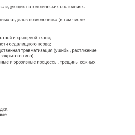
 следующих патологических состояниях:
чных отделов позвоночника (в том числе
стной и хрящевой ткани;
сти седалищного нерва;
дственная травматизация (ушибы, растяжение
закрытого типа);
ные и эрозивные процессы, трещины кожных
адка
ные