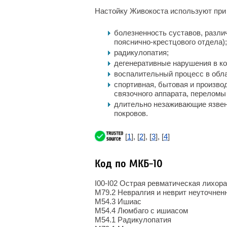
Настойку Живокоста используют при
болезненность суставов, разли
пояснично-крестцового отдела);
радикулопатия;
дегенеративные нарушения в ко
воспалительный процесс в обла
спортивная, бытовая и произво
связочного аппарата, переломы 
длительно незаживающие язвен
покровов.
[
1
], [
2
], [
3
], [
4
]
Код по МКБ-10
I00-I02 Острая ревматическая лихор
M79.2 Невралгия и неврит неуточнен
M54.3 Ишиас
M54.4 Люмбаго с ишиасом
M54.1 Радикулопатия