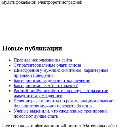
мультифокальной электроретинографией.
Новые публикации
Правила использования сайта
Супратенториальные очаги глиоза
Шизофрения у мужчин: симптомы, характерные
признаки поведения
Бактерии в моче: диагностика, лечение
Бактерии в моче: что это значит?
Ранний приём антибиотиков нарушает развитие
иммунитета у младенцев
Лечение рака простаты по рекомендациям помогает
большинству мужчин пережить болезнь
Учёные выяснили, что ежедневные тренировки
помогают лучше спать
ilive.com.ua — информационный портал. Материалы сайта