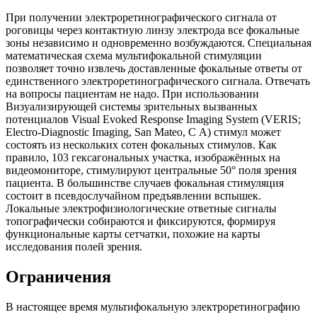
При получении электроретинографического сигнала от
роговицы через контактную линзу электрода все фокальные
зоны независимо и одновременно возбуждаются. Специальная
математическая схема мультифокальной стимуляции
позволяет точно извлечь доставленные фокальные ответы от
единственного электроретинографического сигнала. Отвечать
на вопросы пациентам не надо. При использовании
Визуализирующей системы зрительных вызванных
потенциалов Visual Evoked Response Imaging System (VERIS;
Electro-Diagnostic Imaging, San Mateo, С А) стимул может
состоять из нескольких сотен фокальных стимулов. Как
правило, 103 гексагональных участка, изображённых на
видеомониторе, стимулируют центральные 50° поля зрения
пациента. В большинстве случаев фокальная стимуляция
состоит в псевдослучайном предъявлении вспышек.
Локальные электрофизиологические ответные сигналы
топографически собираются и фиксируются, формируя
функциональные карты сетчатки, похожие на карты
исследования полей зрения.
Ограничения
В настоящее время мультифокальную электроретинографию