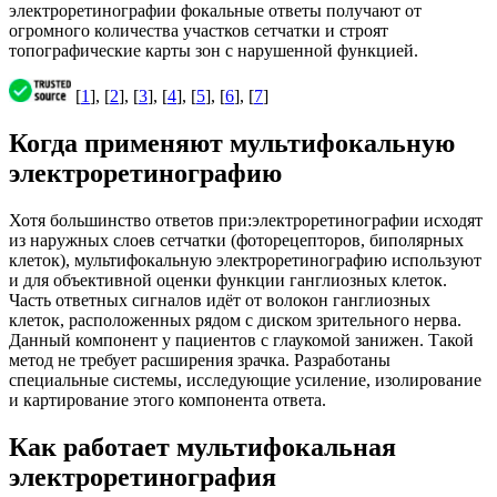
электроретинографии фокальные ответы получают от
огромного количества участков сетчатки и строят
топографические карты зон с нарушенной функцией.
[
1
], [
2
], [
3
], [
4
], [
5
], [
6
], [
7
]
Когда применяют мультифокальную
электроретинографию
Хотя большинство ответов при:электроретинографии исходят
из наружных слоев сетчатки (фоторецепторов, биполярных
клеток), мультифокальную электроретинографию используют
и для объективной оценки функции ганглиозных клеток.
Часть ответных сигналов идёт от волокон ганглиозных
клеток, расположенных рядом с диском зрительного нерва.
Данный компонент у пациентов с глаукомой занижен. Такой
метод не требует расширения зрачка. Разработаны
специальные системы, исследующие усиление, изолирование
и картирование этого компонента ответа.
Как работает мультифокальная
электроретинография