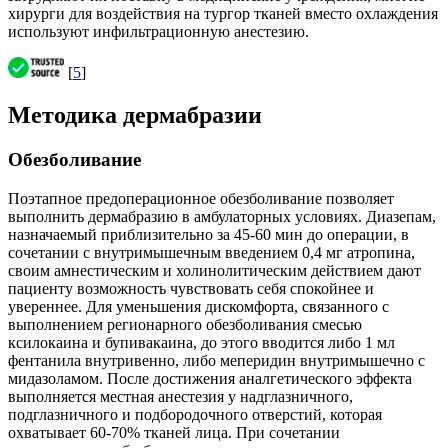
хирурги для воздействия на тургор тканей вместо охлаждения
используют инфильтрационную анестезию.
[
5
]
Методика дермабразии
Обезболивание
Поэтапное предоперационное обезболивание позволяет
выполнить дермабразию в амбулаторных условиях. Диазепам,
назначаемый приблизительно за 45-60 мин до операции, в
сочетании с внутримышечным введением 0,4 мг атропина,
своим амнестическим и холинолитическим действием дают
пациенту возможность чувствовать себя спокойнее и
увереннее. Для уменьшения дискомфорта, связанного с
выполнением регионарного обезболивания смесью
ксилокаина и бупивакаина, до этого вводится либо 1 мл
фентанила внутривенно, либо меперидин внутримышечно с
мидазоламом. После достижения аналгетического эффекта
выполняется местная анестезия у надглазничного,
подглазничного и подбородочного отверстий, которая
охватывает 60-70% тканей лица. При сочетании