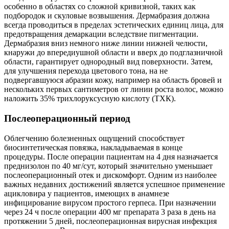
особенно в областях со сложной кривизной, таких как
подбородок и скуловые возвышения. Дермабразия должна
всегда проводиться в пределах эстетических единиц лица, для
предотвращения демаркации вследствие пигментации.
Дермабразия вниз немного ниже линии нижней челюсти,
кнаружи до впередиушной области и вверх до подглазничной
области, гарантирует однородный вид поверхности. Затем,
для улучшения перехода цветового тона, на не
подвергавшуюся абразии кожу, например на область бровей и
нескольких первых сантиметров от линии роста волос, можно
наложить 35% трихлоруксусную кислоту (ТХК).
Послеоперационный период
Облегчению болезненных ощущений способствует
биосинтетическая повязка, накладываемая в конце
процедуры. После операции пациентам на 4 дня назначается
преднизолон по 40 мг/сут, который значительно уменьшает
послеоперационный отек и дискомфорт. Одним из наиболее
важных недавних достижений является успешное применение
ацикловира у пациентов, имеющих в анамнезе
инфицирование вирусом простого герпеса. При назначении
через 24 ч после операции 400 мг препарата 3 раза в день на
протяжении 5 дней, послеоперационная вирусная инфекция