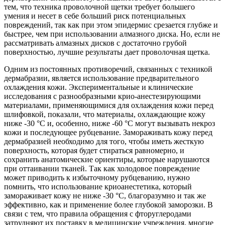
тем, что техника проволочной щетки требует большего
умения и несет в себе больший риск потенциальных
повреждений, так как при этом эпидермис срезается глубже и
быстрее, чем при использовании алмазного диска. Но, если не
рассматривать алмазных дисков с достаточно грубой
поверхностью, лучшие результаты дает проволочная щетка.
Одним из постоянных противоречий, связанных с техникой
дермабразии, является использование предварительного
охлаждения кожи. Экспериментальные и клинические
исследования с разнообразными крио-анестезирующими
материалами, применяющимися для охлаждения кожи перед
шлифовкой, показали, что материалы, охлаждающие кожу
ниже -30 °С и, особенно, ниже -60 °С могут вызывать некроз
кожи и последующее рубцевание. Замораживать кожу перед
дермабразией необходимо для того, чтобы иметь жесткую
поверхность, которая будет стираться равномерно, и
сохранить анатомические ориентиры, которые нарушаются
при оттаивании тканей. Так как холодовое повреждение
может приводить к избыточному рубцеванию, нужно
помнить, что использование криоанестетика, который
замораживает кожу не ниже -30 °С, благоразумно и так же
эффективно, как и применение более глубокой заморозки. В
связи с тем, что правила обращения с фторуглеродами
затрудняют их поставку в медицинские учреждения, многие