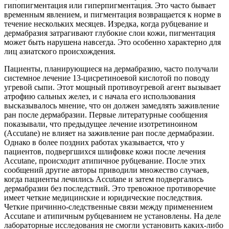
гипопигментация или гиперпигментация. Это часто бывает
временным явлением, и пигментация возвращается к норме в
течение нескольких месяцев. Изредка, когда рубцевание и
дермабразия затрагивают глубокие слои кожи, пигментация
может быть нарушена навсегда. Это особенно характерно для
лиц азиатского происхождения.
Пациенты, планирующиеся на дермабразию, часто получали
системное лечение 13-цисретиноевой кислотой по поводу
угревой сыпи. Этот мощный противоугревой агент вызывает
атрофию сальных желез, и с начала его использования
высказывалось мнение, что он должен замедлять заживление
ран после дермабразии. Первые литературные сообщения
показывали, что предыдущее лечение изотретиноином
(Accutane) не влияет на заживление ран после дермабразии.
Однако в более поздних работах указывается, что у
пациентов, подвергшихся шлифовке кожи после лечения
Accutane, происходит атипичное рубцевание. После этих
сообщений другие авторы приводили множество случаев,
когда пациенты лечились Accutane и затем подвергались
дермабразии без последствий. Это тревожное противоречие
имеет четкие медицинские и юридические последствия.
Четкие причинно-следственные связи между применением
Accutane и атипичным рубцеванием не установлены. На деле
лабораторные исследования не смогли установить каких-либо