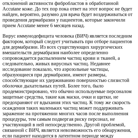
отклонений активности фибробластов в обработанной
Accutane коже. До тех пор пока ответ на этот вопрос не будет
найден, вероятно, разумно для врача будет воздерживаться от
проведения дермабразии у пациентов, которые закончили
прием Accutane менее 6 месяцев назад.
Вирус иммунодефицита человека (ВИЧ) является последним
фактором, который следует учитывать при отборе пациентов
для дермабразии. Из всех существующих хирургических
вмешательств дермабразия наиболее определенно
сопровождается распылением частиц крови и тканей, а
следовательно, живых вирусных частиц. Недавнее
исследование показало, что аэрозольные частицы,
образующиеся при дермабразии, имеют размеры,
способствующие их удерживанию поверхностью слизистой
оболочки дыхательных путей. Более того, было
продемонстрировано, что обычно используемые персоналом
защитные средства, такие как маски, очки и щитки, не
предохраняют от вдыхания этих частиц. К тому же скорость
осаждения таких маленьких частиц может поддерживать
заражение на протяжении многих часов после выполнения
процедуры, тем самым подвергая риску персонал, не
участвующий в ней непосредственно. Другой проблемой,
связанной с ВИЧ, является невозможность его обнаружения,
если пациент находится в латентном периоде между