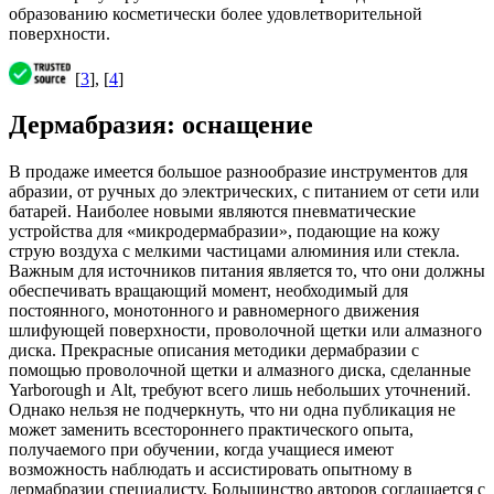
образованию косметически более удовлетворительной
поверхности.
[
3
], [
4
]
Дермабразия: оснащение
В продаже имеется большое разнообразие инструментов для
абразии, от ручных до электрических, с питанием от сети или
батарей. Наиболее новыми являются пневматические
устройства для «микродермабразии», подающие на кожу
струю воздуха с мелкими частицами алюминия или стекла.
Важным для источников питания является то, что они должны
обеспечивать вращающий момент, необходимый для
постоянного, монотонного и равномерного движения
шлифующей поверхности, проволочной щетки или алмазного
диска. Прекрасные описания методики дермабразии с
помощью проволочной щетки и алмазного диска, сделанные
Yarborough и Alt, требуют всего лишь небольших уточнений.
Однако нельзя не подчеркнуть, что ни одна публикация не
может заменить всестороннего практического опыта,
получаемого при обучении, когда учащиеся имеют
возможность наблюдать и ассистировать опытному в
дермабразии специалисту. Большинство авторов соглашается с