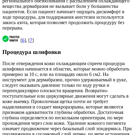
регионального обезболивания с распылением охлаждающего
вещества дермабразия не вызывает боли у большинства
пациентов. Если пациент начинает ощущать дискомфорт в
ходе процедуры, для поддержания анестезии используется
закись азота, которая позволяет продолжить процедуру без
перерыва.
[
6
], [
7
]
Процедура шлифовки
После отверждения кожи охлаждающим спреем процедура
шлифовки начинается в областях, которые можно обработать
примерно за 10 с, или на площадях около 6 см2. На
инструмент для дермабразии, прочно удерживаемый в руке,
следует оказывать давление только по ходу ручки и
перпендикулярно плоскости вращения. Возвратно-
поступательные или циркулярные движения могут сделать в
коже выемку. Проволочная щетка почти не требует
надавливания и создает микроразрывы, которые являются
признаком адекватности глубины обработки. Достаточная
глубина определяется по нескольким ориентирам, по мере
прохождения через слои кожи. Удаление кожного пигмента
означает продвижение через базальный слой эпидермиса. При
продвижении в сосочковый слой дермы, по мере истончения