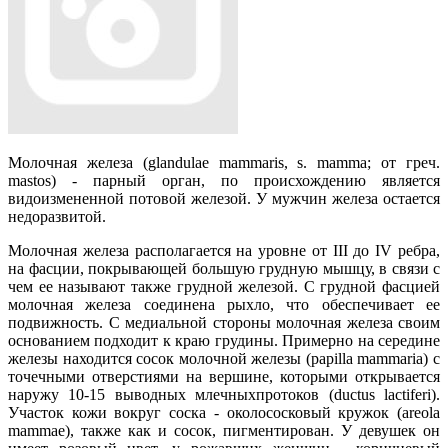
Молочная железа (glandulae mammaris, s. mamma; от греч.
mastos) - парный орган, по происхождению является
видоизмененной потовой железой. У мужчин железа остается
недоразвитой.
Молочная железа располагается на уровне от III до IV ребра,
на фасции, покрывающей большую грудную мышцу, в связи с
чем ее называют также грудной железой. С грудной фасцией
молочная железа соединена рыхло, что обеспечивает ее
подвижность. С медиальной стороны молочная железа своим
основанием подходит к краю грудины. Примерно на середине
железы находится сосок молочной железы (papilla mammaria) с
точечными отверстиями на вершине, которыми открывается
наружу 10-15 выводных млечныхпротоков (ductus lactiferi).
Участок кожи вокруг соска - околососковый кружок (areola
mammae), также как и сосок, пигментирован. У девушек он