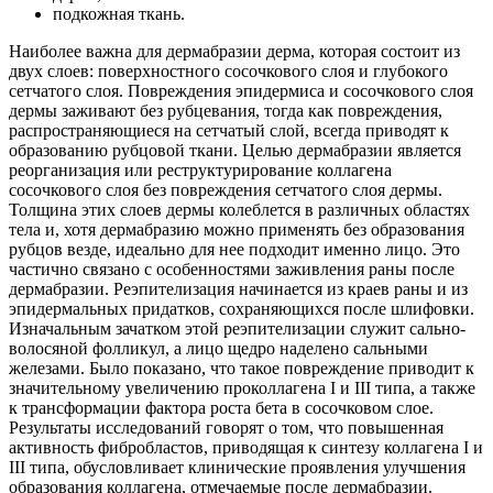
подкожная ткань.
Наиболее важна для дермабразии дерма, которая состоит из
двух слоев: поверхностного сосочкового слоя и глубокого
сетчатого слоя. Повреждения эпидермиса и сосочкового слоя
дермы заживают без рубцевания, тогда как повреждения,
распространяющиеся на сетчатый слой, всегда приводят к
образованию рубцовой ткани. Целью дермабразии является
реорганизация или реструктурирование коллагена
сосочкового слоя без повреждения сетчатого слоя дермы.
Толщина этих слоев дермы колеблется в различных областях
тела и, хотя дермабразию можно применять без образования
рубцов везде, идеально для нее подходит именно лицо. Это
частично связано с особенностями заживления раны после
дермабразии. Реэпителизация начинается из краев раны и из
эпидермальных придатков, сохраняющихся после шлифовки.
Изначальным зачатком этой реэпителизации служит сально-
волосяной фолликул, а лицо щедро наделено сальными
железами. Было показано, что такое повреждение приводит к
значительному увеличению проколлагена I и III типа, а также
к трансформации фактора роста бета в сосочковом слое.
Результаты исследований говорят о том, что повышенная
активность фибробластов, приводящая к синтезу коллагена I и
III типа, обусловливает клинические проявления улучшения
образования коллагена, отмечаемые после дермабразии.