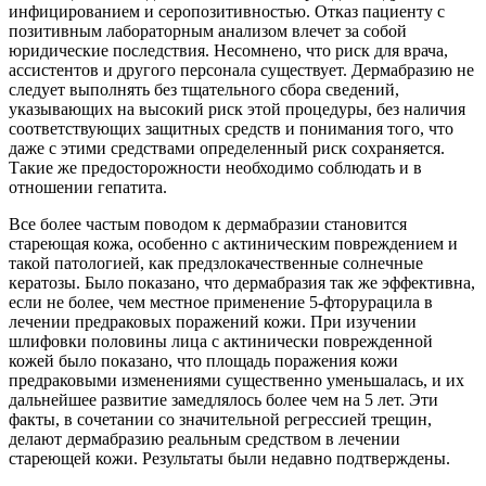
инфицированием и серопозитивностью. Отказ пациенту с
позитивным лабораторным анализом влечет за собой
юридические последствия. Несомнено, что риск для врача,
ассистентов и другого персонала существует. Дермабразию не
следует выполнять без тщательного сбора сведений,
указывающих на высокий риск этой процедуры, без наличия
соответствующих защитных средств и понимания того, что
даже с этими средствами определенный риск сохраняется.
Такие же предосторожности необходимо соблюдать и в
отношении гепатита.
Все более частым поводом к дермабразии становится
стареющая кожа, особенно с актиническим повреждением и
такой патологией, как предзлокачественные солнечные
кератозы. Было показано, что дермабразия так же эффективна,
если не более, чем местное применение 5-фторурацила в
лечении предраковых поражений кожи. При изучении
шлифовки половины лица с актинически поврежденной
кожей было показано, что площадь поражения кожи
предраковыми изменениями существенно уменьшалась, и их
дальнейшее развитие замедлялось более чем на 5 лет. Эти
факты, в сочетании со значительной регрессией трещин,
делают дермабразию реальным средством в лечении
стареющей кожи. Результаты были недавно подтверждены.