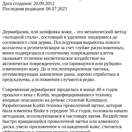
Дата создания: 20.09.2012
Последняя редакция: 06.07.2025
Дермабразия, или шлифовка кожи, - это механический метод
«холодной стали», состоящий в удалении эпидермиса до
сосочкового слоя дермы. Последующая выработка нового
коллагена и реэпителизация за счет глубже расположенных,
менее подвергшихся солнечному повреждению клеток
оказывает отличное косметическое воздействие на
актинически поврежденную, состарившуюся или рубцово-
измененную кожу. До и послеоперационная тактика,
оптимизирующая заживление раны, хорошо отработана и
предсказуема, а осложнения случаются редко.
Современная дермабразия зародилась в конце 40-х годов
прошлого века с Kurtin, модифицировавшего технику,
впервые описанную на рубеже столетий Kronmayer.
Разработанная Kurtin техника проволочной щетки, которая
была изменена Bruke в середине 50-х годов, положила начало
методикам, использующимся в настоящее время. Воздействие
быстро вращающейся проволочной щетки или алмазного
диска, умело приложенное к охлажденной коже, считается
эффективным в лечении многих состояний.