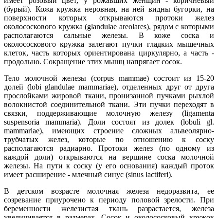
имеет розовый цвет, у рожавших женщин - коричневый
(бурый). Кожа кружка неровная, на ней видны бугорки, на
поверхности которых открываются протоки желез
околососкового кружка (glandulae areolares), рядом с которыми
располагаются сальные железы. В коже соска и
околососкового кружка залегают пучки гладких мышечных
клеток, часть которых ориентирована циркулярно, а часть -
продольно. Сокращение этих мышц напрягает сосок.
Тело молочной железы (corpus mammae) состоит из 15-20
долей (lobi glandulae mammariae), отделенных друг от друга
прослойками жировой ткани, пронизанной пучками рыхлой
волокнистой соединительной ткани. Эти пучки переходят в
связки, поддерживающие молочную железу (ligamenta
suspensoria mammaria). Доли состоят из долек (lobuli gl.
mammariae), имеющих строение сложных альвеолярно-
трубчатых желез, которые по отношению к соску
располагаются радиарно. Протоки желез (по одному из
каждой доли) открываются на вершине соска молочной
железы. На пути к соску (у его основания) каждый проток
имеет расширение - млечный синус (sinus lactiferi).
В детском возрасте молочная железа недоразвита, ее
созревание приурочено к периоду половой зрелости. При
беременности железистая ткань разрастается, железа
увеличивается в размерах. Сосок и околососковый кружок