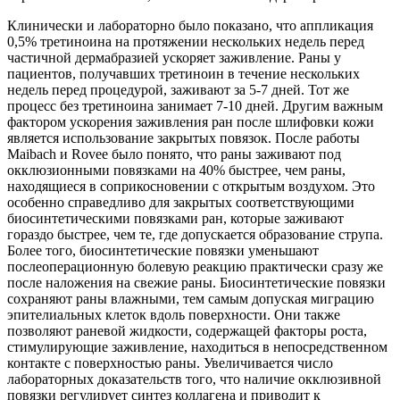
Клинически и лабораторно было показано, что аппликация
0,5% третиноина на протяжении нескольких недель перед
частичной дермабразией ускоряет заживление. Раны у
пациентов, получавших третиноин в течение нескольких
недель перед процедурой, заживают за 5-7 дней. Тот же
процесс без третиноина занимает 7-10 дней. Другим важным
фактором ускорения заживления ран после шлифовки кожи
является использование закрытых повязок. После работы
Maibach и Rovee было понято, что раны заживают под
окклюзионными повязками на 40% быстрее, чем раны,
находящиеся в соприкосновении с открытым воздухом. Это
особенно справедливо для закрытых соответствующими
биосинтетическими повязками ран, которые заживают
гораздо быстрее, чем те, где допускается образование струпа.
Более того, биосинтетические повязки уменьшают
послеоперационную болевую реакцию практически сразу же
после наложения на свежие раны. Биосинтетические повязки
сохраняют раны влажными, тем самым допуская миграцию
эпителиальных клеток вдоль поверхности. Они также
позволяют раневой жидкости, содержащей факторы роста,
стимулирующие заживление, находиться в непосредственном
контакте с поверхностью раны. Увеличивается число
лабораторных доказательств того, что наличие окклюзивной
повязки регулирует синтез коллагена и приводит к