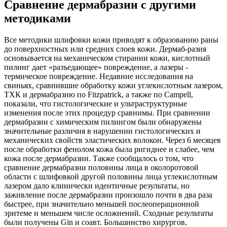
Сравнение дермабразии с другими
методиками
Все методики шлифовки кожи приводят к образованию раны
до поверхностных или средних слоев кожи. Дермаб-разия
основывается на механическом стирании кожи, кислотный
пилинг дает «разъедающее» повреждение, а лазеры -
термическое повреждение. Недавние исследования на
свиньях, сравнившие обработку кожи углекислотным лазером,
ТХК и дермабразию по Fitzpatrick, а также по Campell,
показали, что гистологические и ультраструктурные
изменения после этих процедур сравнимы. При сравнении
дермабразии с химическим пилингом были обнаружены
значительные различия в нарушении гистологических и
механических свойств эластических волокон. Через 6 месяцев
после обработки фенолом кожа была ригиднее и слабее, чем
кожа после дермабразии. Также сообщалось о том, что
сравнение дермабразии половины лица в околоротовой
области с шлифовкой другой половины лица углекислотным
лазером дало клинически идентичные результаты, но
заживление после дермабразии произошло почти в два раза
быстрее, при значительно меньшей послеоперационной
эритеме и меньшем числе осложнений. Сходные результаты
были получены Gin и соавт. Большинство хирургов,