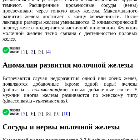
темнеют. Расширенные кровеносные сосуды (вены)
просвечивают через тонкую кожу железы. Максимального
развития железа достигает к концу беременности. После
лактации размеры железы уменьшаются. В климактерический
период железа подвергается частичной инволюции. Функция
молочной железы тесно связана с деятельностью половых
желез.
[
1
], [
2
], [
3
], [
4
]
Аномалии развития молочной железы
Встречаются случаи недоразвития одной или обеих желез,
появляются добавочные (кроме одной пары) железы
(polimastia -
полимастия)
или только добавочные соски. У
мужчин иногда железы развиваются по женскому типу
(ginaecomastia -
гинекомастия).
[
5
], [
6
], [
7
], [
8
], [
9
], [
10
]
Сосуды и нервы молочной железы