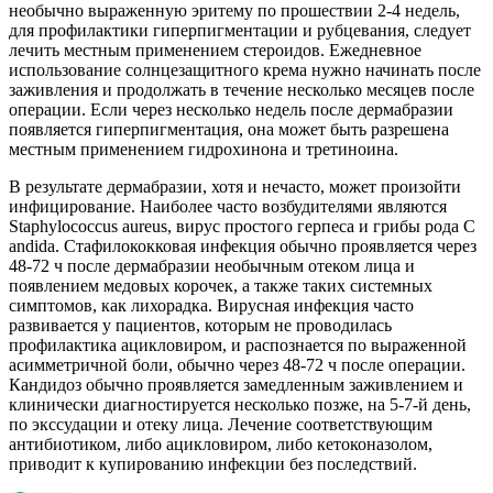
необычно выраженную эритему по прошествии 2-4 недель,
для профилактики гиперпигментации и рубцевания, следует
лечить местным применением стероидов. Ежедневное
использование солнцезащитного крема нужно начинать после
заживления и продолжать в течение несколько месяцев после
операции. Если через несколько недель после дермабразии
появляется гиперпигментация, она может быть разрешена
местным применением гидрохинона и третиноина.
В результате дермабразии, хотя и нечасто, может произойти
инфицирование. Наиболее часто возбудителями являются
Staphylococcus aureus, вирус простого герпеса и грибы рода C
andida. Стафилококковая инфекция обычно проявляется через
48-72 ч после дермабразии необычным отеком лица и
появлением медовых корочек, а также таких системных
симптомов, как лихорадка. Вирусная инфекция часто
развивается у пациентов, которым не проводилась
профилактика ацикловиром, и распознается по выраженной
асимметричной боли, обычно через 48-72 ч после операции.
Кандидоз обычно проявляется замедленным заживлением и
клинически диагностируется несколько позже, на 5-7-й день,
по экссудации и отеку лица. Лечение соответствующим
антибиотиком, либо ацикловиром, либо кетоконазолом,
приводит к купированию инфекции без последствий.