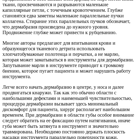
ткани, просвечиваются и разрываются маленькие
капиллярные петли, с точечным кровотечением. Глубже
становятся едва заметны маленькие параллельные пучки
коллагена. Стирание этих параллельных пучков обозначает,
что дермабразия произведена до нужного уровня.
Продвижение глубже может привести к рубцеванию.
Многие авторы предлагают для впитывания крови и
образующегося тканевого детрита использовать
хлопчатобумажные полотенца и перчатки, а не марлю,
которая может заматываться в инструменты для дермабразии.
Запутывание марли в инструменте приводит к громкому
биению, которое пугает пациента и может нарушить работу
инструмента.
Легче всего начать дермабразию в центре, у носа и далее
продвигаться кнаружи. Так как это обычно области с
наибольшими дефектами и наименьшей чувствительностью,
процедура дермабразии вызывает здесь минимальный
дискомфорт для пациента, хирург располагает наибольшим
временем. При дермабразии в области губы особое внимание
следует обратить на ее фиксацию путем натягивания, иначе
губа может быть затянута в инструмент и значительно
травмирована. Необходимо постоянно держать плоскость
насадки инструмента параллельно поверхности кожи,