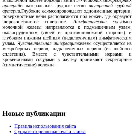
К молочной железе подходят ветви 3-7-й
задних межреберных
артерий
и латеральные грудные ветви
внутренней грудной
артерии.
Глубокие
вены
сопровождают одноименные артерии,
поверхностные вены располагаются под кожей, где образуют
широкопетлистое сплетение.
Лимфатические сосуды
из
молочной железы направляются к подмышечным узлам,
окологрудинным (своей и противоположной стороны) и
глубоким нижним шейным (надключичным) лимфатическим
узлам.
Чувствительная иннервация
железы осуществляется из
межреберных нервов, надключичных нервов (из шейного
сплетения). Вместе с чувствительными нервами и
кровеносными сосудами в железу проникают секреторные
(симпатические) волокна.
Новые публикации
Правила использования сайта
Супратенториальные очаги глиоза