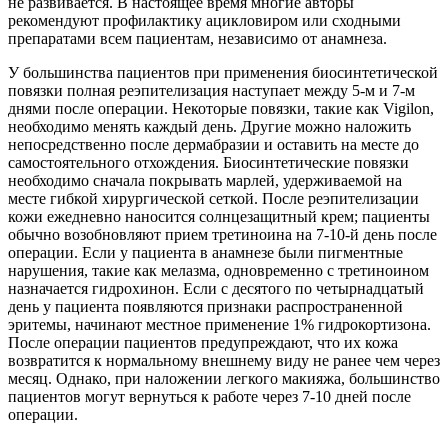
не развивается. В настоящее время многие авторы
рекомендуют профилактику ацикловиром или сходными
препаратами всем пациентам, независимо от анамнеза.
У большинства пациентов при применения биосинтетической
повязки полная реэпителизация наступает между 5-м и 7-м
днями после операции. Некоторые повязки, такие как Vigilon,
необходимо менять каждый день. Другие можно наложить
непосредственно после дермабразии и оставить на месте до
самостоятельного отхождения. Биосинтетические повязки
необходимо сначала покрывать марлей, удерживаемой на
месте гибкой хирургической сеткой. После реэпителизации
кожи ежедневно наносится солнцезащитный крем; пациенты
обычно возобновляют прием третиноина на 7-10-й день после
операции. Если у пациента в анамнезе были пигментные
нарушения, такие как мелазма, одновременно с третиноином
назначается гидрохинон. Если с десятого по четырнадцатый
день у пациента появляются признаки распространенной
эритемы, начинают местное применение 1% гидрокортизона.
После операции пациентов предупреждают, что их кожа
возвратится к нормальному внешнему виду не ранее чем через
месяц. Однако, при наложении легкого макияжа, большинство
пациентов могут вернуться к работе через 7-10 дней после
операции.