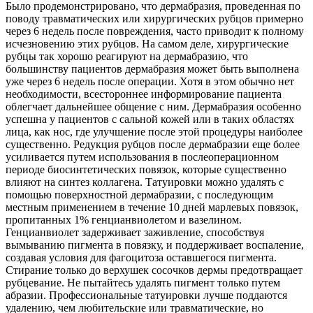
Было продемонстрировано, что дермабразия, проведенная по
поводу травматических или хирургических рубцов примерно
через 6 недель после повреждения, часто приводит к полному
исчезновению этих рубцов. На самом деле, хирургические
рубцы так хорошо реагируют на дермабразию, что
большинству пациентов дермабразия может быть выполнена
уже через 6 недель после операции. Хотя в этом обычно нет
необходимости, всестороннее информирование пациента
облегчает дальнейшее общение с ним. Дермабразия особенно
успешна у пациентов с сальной кожей или в таких областях
лица, как нос, где улучшение после этой процедуры наиболее
существенно. Редукция рубцов после дермабразии еще более
усиливается путем использования в послеоперационном
периоде биосинтетических повязок, которые существенно
влияют на синтез коллагена. Татуировки можно удалять с
помощью поверхностной дермабразии, с последующим
местным применением в течение 10 дней марлевых повязок,
пропитанных 1% генцианвиолетом и вазелином.
Генцианвиолет задерживает заживление, способствуя
вымыванию пигмента в повязку, и поддерживает воспаление,
создавая условия для фагоцитоза оставшегося пигмента.
Стирание только до верхушек сосочков дермы предотвращает
рубцевание. Не пытайтесь удалять пигмент только путем
абразии. Профессиональные татуировки лучше поддаются
удалению, чем любительские или травматические, но