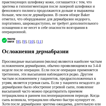
практикующих шлифовку кожи, соглашается с тем, что
эритема и гипопигментация после лазерной шлифовки и
фенолового пилинга продолжаются дольше и выражены
больше, чем после дермабразии. В своем обзоре Baker
отметил, что оборудование для дермабразии недорого,
портативно, широкодоступно, не требует дополнительного
оснащения и не несет в себе опасности возгорания в
операционной.
[
8
], [
9
], [
10
], [
11
]
Осложнения дермабразии
Просовидные высыпания (милиа) являются наиболее частым
осложнением дермабразии, обычно проявляющимся на 3-4-й
неделе после операции. Если после операции применяется
третиноин, эти высыпания наблюдаются редко. Другим
частым осложнением у пациентов, предрасположенных к
угрям, является угревая сыпь. Если у пациента незадолго до
дермабразии было обострение угревой сыпи, появление
высыпаний часто можно предотвратить приемом
тетрациклина в раннем послеоперационном периоде. Когда
сыпь возникла, тетрациклин обычно быстро купирует ее.
Хотя после дермабразии эритема ожидаема, длительную или