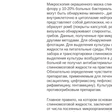
Микроскопия окрашенного мазка спи
флору у 10-20% больных бактериаль
могут быть обнаружены менинго-, д
внутриклеточно в цитоплазме нейтро
представляют собой диплококки, но 
образует ромб (покрыты капсулой, р
визуально обнаруживают спирохеты,
грибов. Данные, полученные при мик
другими методами. Для обнаружения
флотации. Для выделения культуры 
жидкости на питательные среды. Рез
забора и транспортировки спинномоз
выделения культуры возбудителя в д
больной не получал антибактериальн
спинномозговой жидкости на практик
Обязательно определение чувствите
препаратам, применяемым для лечен
оксациллину, цефтриаксону, пефлокс
рифампицину, гентамицину). Культур
противогрибковым препаратам.
Главное правило, на котором основа
спинномозговой жидкости, заключает
от числа посеянных микроорганизмов