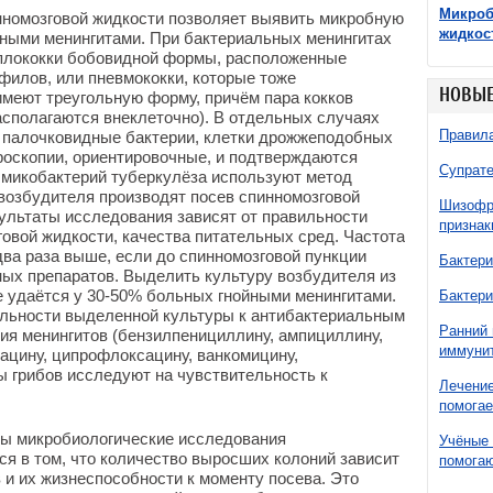
Микроб
нномозговой жидкости позволяет выявить микробную
жидкос
ными менингитами. При бактериальных менингитах
иплококки бобовидной формы, расположенные
филов, или пневмококки, которые тоже
НОВЫЕ
имеют треугольную форму, причём пара кокков
асполагаются внеклеточно). В отдельных случаях
Правила
 палочковидные бактерии, клетки дрожжеподобных
роскопии, ориентировочные, и подтверждаются
Супрате
 микобактерий туберкулёза используют метод
возбудителя производят посев спинномозговой
Шизофре
ультаты исследования зависят от правильности
признак
говой жидкости, качества питательных сред. Частота
ва раза выше, если до спинномозговой пункции
Бактери
ых препаратов. Выделить культуру возбудителя из
е удаётся у 30-50% больных гнойными менингитами.
Бактери
льности выделенной культуры к антибактериальным
Ранний 
ия менингитов (бензилпенициллину, ампициллину,
иммунит
ацину, ципрофлоксацину, ванкомицину,
ы грибов исследуют на чувствительность к
Лечение
помогае
ны микробиологические исследования
Учёные 
ся в том, что количество выросших колоний зависит
помогаю
 и их жизнеспособности к моменту посева. Это