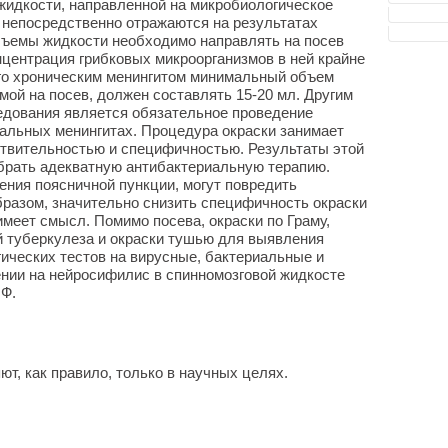
 жидкости, направленной на микробиологическое
 непосредственно отражаются на результатах
ъемы жидкости необходимо направлять на посев
нцентрация грибковых микроорганизмов в ней крайне
ого хроническим менингитом минимальный объем
мой на посев, должен составлять 15-20 мл. Другим
едования является обязательное проведение
иальных менингитах. Процедура окраски занимает
ствительностью и специфичностью. Результаты этой
брать адекватную антибактериальную терапию.
ения поясничной пункции, могут повредить
разом, значительно снизить специфичность окраски
 имеет смысл. Помимо посева, окраски по Граму,
й туберкулеза и окраски тушью для выявления
гических тестов на вирусные, бактериальные и
рении на нейросифилис в спинномозговой жидкосте
Ф.
т, как правило, только в научных целях.