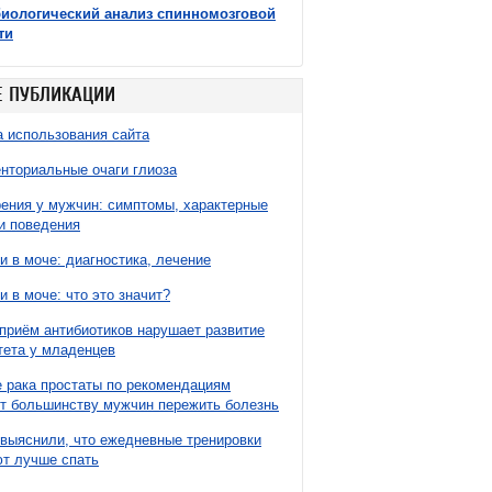
иологический анализ спинномозговой
ти
 ПУБЛИКАЦИИ
 использования сайта
нториальные очаги глиоза
ния у мужчин: симптомы, характерные
и поведения
и в моче: диагностика, лечение
и в моче: что это значит?
приём антибиотиков нарушает развитие
ета у младенцев
 рака простаты по рекомендациям
т большинству мужчин пережить болезнь
выяснили, что ежедневные тренировки
т лучше спать