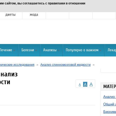
им сайтом, вы соглашаетесь с правилами в отношении
Питание и
Красота и
Отношения
Спорт
О портале
диеты
мода
Лечение
Болезни
Анализы
Популярно о важном
Лека
ические исследования
»
Анализ спинномозговой жидкости
»
анализ
ости
A
A
A
МАТЕР
Анализ 
Общий а
Биохими