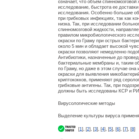
означает, что объем спинномозговой
исследование, быстрота ее доставки
исследования. Особенно большие об
при грибковых инфекциях, так как ко
низка. Так, при исследовании больн
спинномозговой жидкости, направляе
правилом микробиологического иссл
окраски по Граму при острых бактер
около 5 мин и обладает высокой чув
окраски позволяют немедленно подо
Антибиотики, назначенные до провед
бактериальные мембраны и, таким об
по Граму, но даже в этом случае она
окраски для выявления микобактери
криптококков, применяют ряд сероло
грибковые антигены. Так, при подоз
должны быть исследованы КСР и РИ
Вирусологические методы
Выделение культуры вируса применяю
[
1
], [
2
], [
3
], [
4
], [
5
], [
6
], [
7
], [
8
]