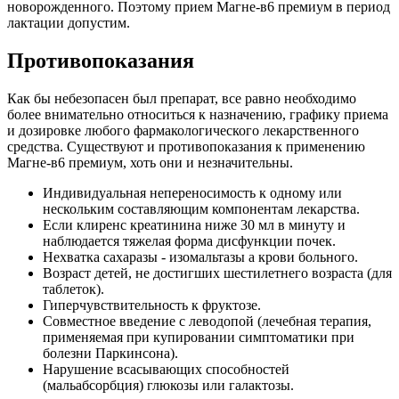
новорожденного. Поэтому прием Магне-в6 премиум в период
лактации допустим.
Противопоказания
Как бы небезопасен был препарат, все равно необходимо
более внимательно относиться к назначению, графику приема
и дозировке любого фармакологического лекарственного
средства. Существуют и противопоказания к применению
Магне-в6 премиум, хоть они и незначительны.
Индивидуальная непереносимость к одному или
нескольким составляющим компонентам лекарства.
Если клиренс креатинина ниже 30 мл в минуту и
наблюдается тяжелая форма дисфункции почек.
Нехватка сахаразы - изомальтазы а крови больного.
Возраст детей, не достигших шестилетнего возраста (для
таблеток).
Гиперчувствительность к фруктозе.
Совместное введение с леводопой (лечебная терапия,
применяемая при купировании симптоматики при
болезни Паркинсона).
Нарушение всасывающих способностей
(мальабсорбция) глюкозы или галактозы.