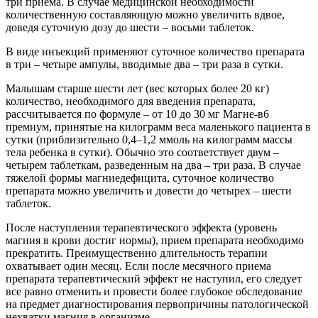
три приема. В случае медицинской необходимости
количественную составляющую можно увеличить вдвое,
доведя суточную дозу до шести – восьми таблеток.
В виде инъекций применяют суточное количество препарата
в три – четыре ампулы, вводимые два – три раза в сутки.
Малышам старше шести лет (вес которых более 20 кг)
количество, необходимого для введения препарата,
рассчитывается по формуле – от 10 до 30 мг Магне-в6
премиум, принятые на килограмм веса маленького пациента в
сутки (приблизительно 0,4–1,2 ммоль на килограмм массы
тела ребенка в сутки). Обычно это соответствует двум –
четырем таблеткам, разведенным на два – три раза. В случае
тяжелой формы магниедефицита, суточное количество
препарата можно увеличить и довести до четырех – шести
таблеток.
После наступления терапевтического эффекта (уровень
магния в крови достиг нормы), прием препарата необходимо
прекратить. Преимущественно длительность терапии
охватывает один месяц. Если после месячного приема
препарата терапевтический эффект не наступил, его следует
все равно отменить и провести более глубокое обследование
на предмет диагностирования первопричины патологической
нехватки магния в организме.