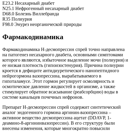
E23.2 Несахарный диабет
N25.1 Нефрогенный несахарный диабет
D68.0 Болезнь Виллебранда
R35 Полиурия
F98.0 Энурез неорганической природы
Фармакодинамика
Фармакодинамика Н-десмопрессин спрей точно направлена
на патогенез несахарного диабета, основными симптомами
которого являются, избыточное выделение мочи (полиурия) и
ее низкая плотность (гипоизостенурия). Причина полиурии
кроется в дефиците антидиуретического нанопептидного
нейрогормона вазопрессина, вырабатываемого в
гипоталамусе. Этот гормон регулирует осмолярность и
осмотическое давление жидкостей в организме, а также
стимулирует обратное всасывание (реабсорбцию) воды в
системе канальцев почечных нефронов.
Препарат Н-десмопрессин спрей содержит синтетический
аналог эндогенного гормона аргинин-вазопрессина –
активное вещество десмопрессина ацетат (DDAVP, 1-
деамино-8-аргининвазопрессин). В его структуру были
внесены изменения, которые многократно повысили