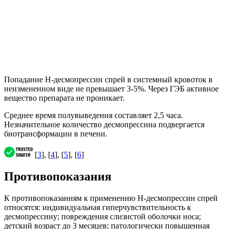
Попадание Н-десмопрессин спрей в системный кровоток в
неизмененном виде не превышает 3-5%. Через ГЭБ активное
вещество препарата не проникает.
Среднее время полувыведения составляет 2,5 часа.
Незначительное количество десмопрессина подвергается
биотрансформации в печени.
[
3
], [
4
], [
5
], [
6
]
Противопоказания
К противопоказаниям к применению Н-десмопрессин спрей
относятся: индивидуальная гиперчувствительность к
десмопрессину; повреждения слизистой оболочки носа;
детский возраст до 3 месяцев; патологически повышенная