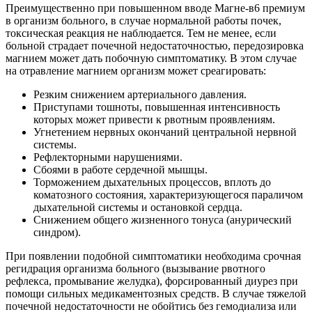
Преимущественно при повышенном вводе Магне-в6 премиум
в организм больного, в случае нормальной работы почек,
токсическая реакция не наблюдается. Тем не менее, если
больной страдает почечной недостаточностью, передозировка
магнием может дать побочную симптоматику. В этом случае
на отравление магнием организм может среагировать:
Резким снижением артериального давления.
Приступами тошноты, повышенная интенсивность
которых может привести к рвотным проявлениям.
Угнетением нервных окончаний центральной нервной
системы.
Рефлекторными нарушениями.
Сбоями в работе сердечной мышцы.
Торможением дыхательных процессов, вплоть до
коматозного состояния, характеризующегося параличом
дыхательной системы и остановкой сердца.
Снижением общего жизненного тонуса (анурический
синдром).
При появлении подобной симптоматики необходима срочная
регидрация организма больного (вызывание рвотного
рефлекса, промывание желудка), форсированный диурез при
помощи сильных медикаментозных средств. В случае тяжелой
почечной недостаточности не обойтись без гемодиализа или