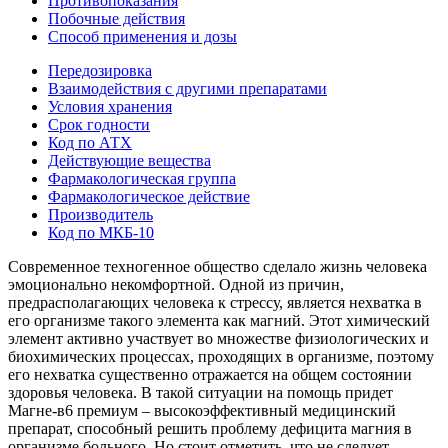
Противопоказания
Побочные действия
Способ применения и дозы
Передозировка
Взаимодействия с другими препаратами
Условия хранения
Срок годности
Код по АТХ
Действующие вещества
Фармакологическая группа
Фармакологическое действие
Производитель
Код по МКБ-10
Современное техногенное общество сделало жизнь человека
эмоционально некомфортной. Одной из причин,
предрасполагающих человека к стрессу, является нехватка в
его организме такого элемента как магний. Этот химический
элемент активно участвует во множестве физиологических и
биохимических процессах, проходящих в организме, поэтому
его нехватка существенно отражается на общем состоянии
здоровья человека. В такой ситуации на помощь придет
Магне-в6 премиум – высокоэффективный медицинский
препарат, способный решить проблему дефицита магния в
организме больного. Но стоит отметить, что не следует