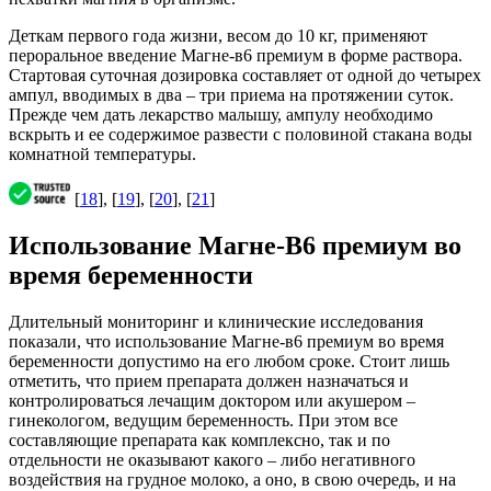
Деткам первого года жизни, весом до 10 кг, применяют
пероральное введение Магне-в6 премиум в форме раствора.
Стартовая суточная дозировка составляет от одной до четырех
ампул, вводимых в два – три приема на протяжении суток.
Прежде чем дать лекарство малышу, ампулу необходимо
вскрыть и ее содержимое развести с половиной стакана воды
комнатной температуры.
[
18
], [
19
], [
20
], [
21
]
Использование Магне-В6 премиум во
время беременности
Длительный мониторинг и клинические исследования
показали, что использование Магне-в6 премиум во время
беременности допустимо на его любом сроке. Стоит лишь
отметить, что прием препарата должен назначаться и
контролироваться лечащим доктором или акушером –
гинекологом, ведущим беременность. При этом все
составляющие препарата как комплексно, так и по
отдельности не оказывают какого – либо негативного
воздействия на грудное молоко, а оно, в свою очередь, и на