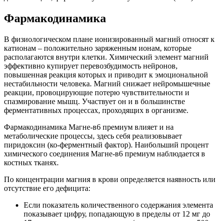
Фармакодинамика
В физиологическом плане ионизированный магний относят к
катионам – положительно заряженным ионам, которые
располагаются внутри клетки. Химический элемент магний
эффективно купирует перевозбудимость нейронов,
повышенная реакция которых и приводит к эмоциональной
нестабильности человека. Магний снижает нейромышечные
реакции, провоцирующие потерю чувствительности и
спазмирование мышц. Участвует он и в большинстве
ферментативных процессах, проходящих в организме.
Фармакодинамика Магне-в6 премиум влияет и на
метаболические процессы, здесь себя реализовывает
пиридоксин (ко-ферментный фактор). Наибольший процент
химического соединения Магне-в6 премиум наблюдается в
костных тканях.
По концентрации магния в крови определяется наявность или
отсутствие его дефицита:
Если показатель количественного содержания элемента
показывает цифру, попадающую в пределы от 12 мг до