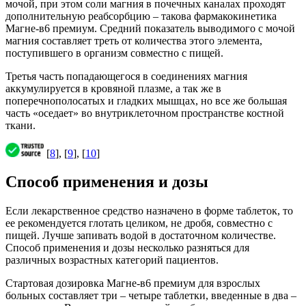
мочой, при этом соли магния в почечных каналах проходят
дополнительную реабсорбцию – такова фармакокинетика
Магне-в6 премиум. Средний показатель выводимого с мочой
магния составляет треть от количества этого элемента,
поступившего в организм совместно с пищей.
Третья часть попадающегося в соединениях магния
аккумулируется в кровяной плазме, а так же в
поперечнополосатых и гладких мышцах, но все же большая
часть «оседает» во внутриклеточном пространстве костной
ткани.
[
8
], [
9
], [
10
]
Способ применения и дозы
Если лекарственное средство назначено в форме таблеток, то
ее рекомендуется глотать целиком, не дробя, совместно с
пищей. Лучше запивать водой в достаточном количестве.
Способ применения и дозы несколько разняться для
различных возрастных категорий пациентов.
Стартовая дозировка Магне-в6 премиум для взрослых
больных составляет три – четыре таблетки, введенные в два –