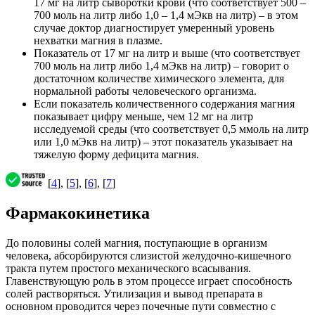
17 мг на литр сыворотки крови (что соответствует 500 –
700 моль на литр либо 1,0 – 1,4 мЭкв на литр) – в этом
случае доктор диагностирует умеренный уровень
нехватки магния в плазме.
Показатель от 17 мг на литр и выше (что соответствует
700 моль на литр либо 1,4 мЭкв на литр) – говорит о
достаточном количестве химического элемента, для
нормальной работы человеческого организма.
Если показатель количественного содержания магния
показывает цифру меньше, чем 12 мг на литр
исследуемой среды (что соответствует 0,5 ммоль на литр
или 1,0 мЭкв на литр) – этот показатель указывает на
тяжелую форму дефицита магния.
[
4
], [
5
], [
6
], [
7
]
Фармакокинетика
До половины солей магния, поступающие в организм
человека, абсорбируются слизистой желудочно-кишечного
тракта путем простого механического всасывания.
Главенствующую роль в этом процессе играет способность
солей растворяться. Утилизация и вывод препарата в
основном проводится через почечные пути совместно с