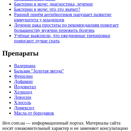
Бактерии в моче: диагностика, лечение
Бактерии в моче: что это значит?
Ранний приём антибиотиков нарушает развитие
иммунитета у младенцев
Лечение рака простаты по рекомендациям помогает
большинству мужчин пережить болезнь
Учёные выяснили, что ежедневные тренировки
помогают лучше спать
Препараты
Валериана
Бальзам "Золотая звезда"
Фенилин
Дофамин
Йодовитал
Хелицид
Левосин
Хлосоль
Димексид
Масла от бородавок
ilive.com.ua — информационный портал. Материалы сайта
носят ознакомительный характер и не заменяют консультацию