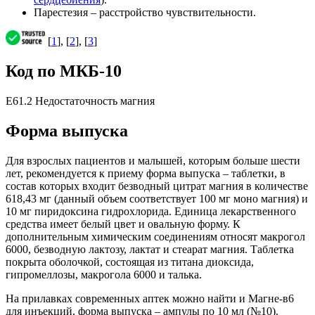
Парестезия – расстройство чувствительности.
[
1
], [
2
], [
3
]
Код по МКБ-10
E61.2 Недостаточность магния
Форма выпуска
Для взрослых пациентов и малышей, которым больше шести
лет, рекомендуется к приему форма выпуска – таблетки, в
состав которых входит безводный цитрат магния в количестве
618,43 мг (данный объем соответствует 100 мг моно магния) и
10 мг пиридоксина гидрохлорида. Единица лекарственного
средства имеет белый цвет и овальную форму. К
дополнительным химическим соединениям относят макрогол
6000, безводную лактозу, лактат и стеарат магния. Таблетка
покрыта оболочкой, состоящая из титана диоксида,
гипромеллозы, макрогола 6000 и талька.
На прилавках современных аптек можно найти и Магне-в6
для инъекций, форма выпуска – ампулы по 10 мл (№10).