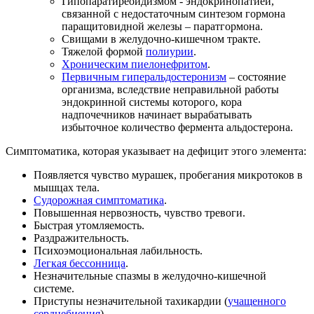
Гипопаратиреоидизмом - эндокринопатией,
связанной с недостаточным синтезом гормона
паращитовидной железы – паратгормона.
Свищами в желудочно-кишечном тракте.
Тяжелой формой
полиурии
.
Хроническим пиелонефритом
.
Первичным гиперальдостеронизм
– состояние
организма, вследствие неправильной работы
эндокринной системы которого, кора
надпочечников начинает вырабатывать
избыточное количество фермента альдостерона.
Симптоматика, которая указывает на дефицит этого элемента:
Появляется чувство мурашек, пробегания микротоков в
мышцах тела.
Судорожная симптоматика
.
Повышенная нервозность, чувство тревоги.
Быстрая утомляемость.
Раздражительность.
Психоэмоциональная лабильность.
Легкая бессонница
.
Незначительные спазмы в желудочно-кишечной
системе.
Приступы незначительной тахикардии (
учащенного
сердцебиения
).