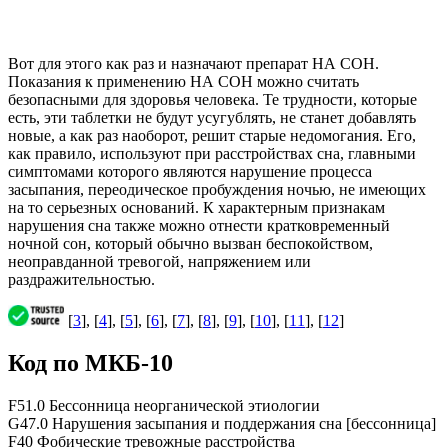
Вот для этого как раз и назначают препарат НА СОН.
Показания к применению НА СОН можно считать
безопасными для здоровья человека. Те трудности, которые
есть, эти таблетки не будут усугублять, не станет добавлять
новые, а как раз наоборот, решит старые недомогания. Его,
как правило, используют при расстройствах сна, главными
симптомами которого являются нарушение процесса
засыпания, переодическое пробуждения ночью, не имеющих
на то серьезных оснований. К характерным признакам
нарушения сна также можно отнести кратковременный
ночной сон, который обычно вызван беспокойством,
неоправданной тревогой, напряжением или
раздражительностью.
[
3
], [
4
], [
5
], [
6
], [
7
], [
8
], [
9
], [
10
], [
11
], [
12
]
Код по МКБ-10
F51.0 Бессонница неорганической этиологии
G47.0 Нарушения засыпания и поддержания сна [бессонница]
F40 Фобические тревожные расстройства