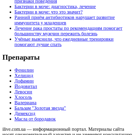
признаки поведения
Бактерии в моче: диагностика, лечение
Бактерии в моче: что это значит?
Ранний приём антибиотиков нарушает развитие
иммунитета у младенцев
Лечение рака простаты по рекомендациям помогает
большинству мужчин пережить болезнь
Учёные выяснили, что ежедневные тренировки
помогают лучше спать
Препараты
Фенилин
Хелицид
Дофамин
Йодовитал
Левосин
Хлосоль
Валериана
Бальзам "Золотая звезда"
Димексид
Масла от бородавок
ilive.com.ua — информационный портал. Материалы сайта
носят ознакомительный характер и не заменяют консультацию