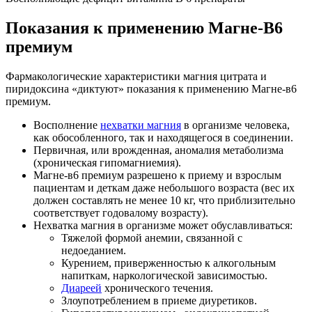
Показания к применению Магне-В6
премиум
Фармакологические характеристики магния цитрата и
пиридоксина «диктуют» показания к применению Магне-в6
премиум.
Восполнение
нехватки магния
в организме человека,
как обособленного, так и находящегося в соединении.
Первичная, или врожденная, аномалия метаболизма
(хроническая гипомагниемия).
Магне-в6 премиум разрешено к приему и взрослым
пациентам и деткам даже небольшого возраста (вес их
должен составлять не менее 10 кг, что приблизительно
соответствует годовалому возрасту).
Нехватка магния в организме может обуславливаться:
Тяжелой формой анемии, связанной с
недоеданием.
Курением, приверженностью к алкогольным
напиткам, наркологической зависимостью.
Диареей
хронического течения.
Злоупотреблением в приеме диуретиков.