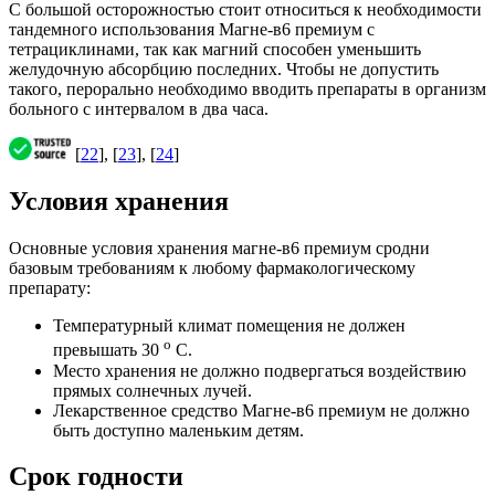
С большой осторожностью стоит относиться к необходимости
тандемного использования Магне-в6 премиум с
тетрациклинами, так как магний способен уменьшить
желудочную абсорбцию последних. Чтобы не допустить
такого, перорально необходимо вводить препараты в организм
больного с интервалом в два часа.
[
22
], [
23
], [
24
]
Условия хранения
Основные условия хранения магне-в6 премиум сродни
базовым требованиям к любому фармакологическому
препарату:
Температурный климат помещения не должен
о
превышать 30
С.
Место хранения не должно подвергаться воздействию
прямых солнечных лучей.
Лекарственное средство Магне-в6 премиум не должно
быть доступно маленьким детям.
Срок годности