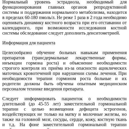
Нормальный уровень эстрадиола, необходимый для
функционирования главных органов репродуктивной
системы и поддержания нормального метаболизма, находится
в пределах 60-180 пмоль/л. Не реже 1 раза в 2 года необходимо
оценивать динамику костного возраста при его отставании от
календарного, при возможности исследования костной
системы обследование следует дополнить денситометрией.
Информация для пациента
Целесообразно обучение больных навыкам применения
препаратов (трансдермальные лекарственные формы,
инъекции гормона роста) и объяснение необходимости
строгого контроля их приёма из-за опасности ациклических
маточных кровотечений при нарушении схемы лечения. При
необходимости терапии гормоном роста больные и их
родители должны быть обучены опытным медицинским
персоналом технике введения препарата.
Следует информировать пациенток о необходимости
длительной (до 45-55 лет) заместительной гормональной
терапии с целью возмещения дефицита эстрогенов,
воздействующих не только на матку и молочные железы, но
также на головной мозг, сосуды, сердце, кожу, костную ткань
и т.д. На фоне заместительной гормональной терапии