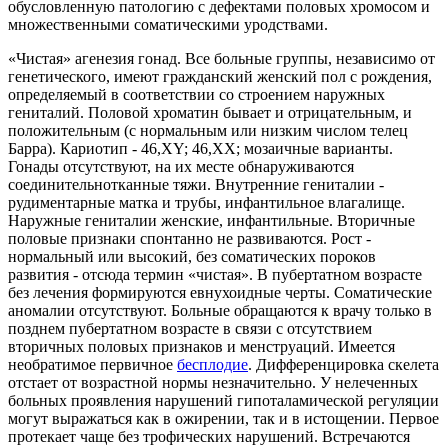
обусловленную патологию с дефектами половых хромосом и
множественными соматическими уродствами.
«Чистая» агенезия гонад. Все больные группы, независимо от
генетического, имеют гражданский женский пол с рождения,
определяемый в соответствии со строением наружных
гениталий. Половой хроматин бывает и отрицательным, и
положительным (с нормальным или низким числом телец
Барра). Кариотип - 46,XY; 46,XX; мозаичные варианты.
Гонады отсутствуют, на их месте обнаруживаются
соединительнотканные тяжи. Внутренние гениталии -
рудиментарные матка и трубы, инфантильное влагалище.
Наружные гениталии женские, инфантильные. Вторичные
половые признаки спонтанно не развиваются. Рост -
нормальный или высокий, без соматических пороков
развития - отсюда термин «чистая». В пубертатном возрасте
без лечения формируются евнухоидные черты. Соматические
аномалии отсутствуют. Больные обращаются к врачу только в
позднем пубертатном возрасте в связи с отсутствием
вторичных половых признаков и менструаций. Имеется
необратимое первичное
бесплодие
. Дифференцировка скелета
отстает от возрастной нормы незначительно. У нелеченных
больных проявления нарушений гипоталамической регуляции
могут выражаться как в ожирении, так и в истощении. Первое
протекает чаще без трофических нарушений. Встречаются