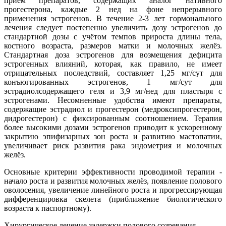
приём препаратов, содержащих аналог нативного
прогестерона, каждые 2 нед на фоне непрерывного
применения эстрогенов. В течение 2-3 лет гормонального
лечения следует постепенно увеличить дозу эстрогенов до
стандартной дозы с учётом темпов прироста длины тела,
костного возраста, размеров матки и молочных желёз.
Стандартная доза эстрогенов для возмещения дефицита
эстрогенных влияний, которая, как правило, не имеет
отрицательных последствий, составляет 1,25 мг/сут для
конъюгированных эстрогенов, 1 мг/сут для
эстрадиолсодержащего геля и 3,9 мг/нед для пластыря с
эстрогенами. Несомненные удобства имеют препараты,
содержащие эстрадиол и прогестерон (медроксипрогестерон,
дидрогестерон) с фиксированным соотношением. Терапия
более высокими дозами эстрогенов приводит к ускоренному
закрытию эпифизарных зон роста и развитию мастопатии,
увеличивает риск развития рака эндометрия и молочных
желёз.
Основные критерии эффективности проводимой терапии -
начало роста и развития молочных желёз, появление полового
оволосения, увеличение линейного роста и прогрессирующая
дифференцировка скелета (приближение биологического
возраста к паспортному).
Хирургическое лечение задержки полового созревания