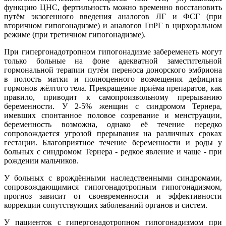
функцию ЦНС, фертильность можно временно восстановить
путём экзогенного введения аналогов ЛГ и ФСГ (при
вторичном гипогонадизме) и аналогов ГнРГ в цирхоральном
режиме (при третичном гипогонадизме).
При гипергонадотропном гипогонадизме забеременеть могут
только больные на фоне адекватной заместительной
гормональной терапии путём переноса донорского эмбриона
в полость матки и полноценного возмещения дефицита
гормонов жёлтого тела. Прекращение приёма препаратов, как
правило, приводит к самопроизвольному прерыванию
беременности. У 2-5% женщин с синдромом Тернера,
имевших спонтанное половое созревание и менструации,
беременность возможна, однако её течение нередко
сопровождается угрозой прерывания на различных сроках
гестации. Благоприятное течение беременности и роды у
больных с синдромом Тернера - редкое явление и чаще - при
рождении мальчиков.
У больных с врождёнными наследственными синдромами,
сопровождающимися гипогонадотропным гипогонадизмом,
прогноз зависит от своевременности и эффективности
коррекции сопутствующих заболеваний органов и систем.
У пациенток с гипергонадотропном гипогонадизмом при