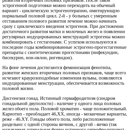
развития вторичных половых признаков. После такой
эстрогенной подготовки можно переходить на обычный
вариант - циклическую эстрогенотерапию, имитирующую
нормальный половой цикл. 2-й - у больных с умеренным
отставанием полового развития лечение можно начинать
сразу с циклического введения эстрогенов. При достижении
достаточного развития матки и молочных желез и появлении
регулярных индуцированных менструаций эстрогены можно
комбинировать с гестагенами. С успехом используются в
последние годы комбинированные эстрогено-прогестагенные
препараты с синтетическими прогестинами (инфекундин,
бисекурин, нон-овлон, ригевидон).
На фоне лечения достигаются феминизация фенотипа,
развитие женских вторичных половых признаков, чаще всего
исчезают краурозоподобные изменения вульвы, появляются
индуцированные менструации, обеспечивается возможность
половой жизни.
Дисгенезия гонад. Истинный гермафродитизм (синдром
гонадальной двуполости) - наличие у одного лица половых
желез обоего пола. Половой хроматин - чаще положительный.
Кариотип - преобладает 46,ХХ, иногда - мозаичные варианты,
реже - 46.XY. Гонады обоего пола, либо расположенные
раздельно: с одной стороны яичник, с другой - яичко (так
называемая латеральная форма истинного гермафродитизма),