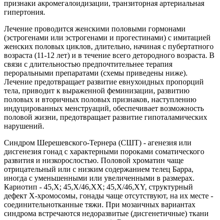
признаки акромегалоидизации, транзиторная артериальная
гипертония.
Лечение проводится женскими половыми гормонами
(эстрогенами или эстрогенами и прогестинами) с имитацией
женских половых циклов, длительно, начиная с пубертатного
возраста (11-12 лет) и в течение всего детородного возраста. В
связи с длительностью предпочтительнее терапия
пероральными препаратами (схемы приведены ниже).
Лечение предотвращает развитие евнухоидных пропорций
тела, приводит к выраженной феминизации, развитию
половых и вторичных половых признаков, наступлению
индуцированных менструаций, обеспечивает возможность
половой жизни, предотвращает развитие гипоталамических
нарушений.
Синдром Шерешевского-Тернера (СШТ) - агенезия или
дисгенезия гонад с характерными пороками соматического
развития и низкорослостью. Половой хроматин чаще
отрицательный или с низким содержанием телец Барра,
иногда с уменьшенными или увеличенными в размерах.
Кариотип - 45,Х; 45,Х/46,ХХ; 45,X/46,XY, структурный
дефект Х-хромосомы, гонады чаще отсутствуют, на их месте -
соединительнотканные тяжи. При мозаичных вариантах
синдрома встречаются недоразвитые (дисгенетичные) ткани