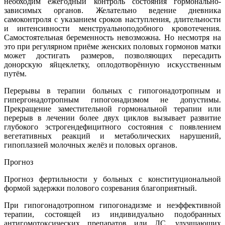
необходим ежегодный контроль состояния гормонально-
зависимых органов. Желательно ведение дневника
самоконтроля с указанием сроков наступления, длительности
и интенсивности менструальноподобного кровотечения.
Самостоятельная беременность невозможна. Но несмотря на
это при регулярном приёме женских половых гормонов матки
может достигать размеров, позволяющих пересадить
донорскую яйцеклетку, оплодотворённую искусственным
путём.
Перерывы в терапии больных с гипогонадотропным и
гипергонадотропным гипогонадизмом не допустимы.
Прекращение заместительной гормональной терапии или
перерыв в лечении более двух циклов вызывает развитие
глубокого эстрогендефицитного состояния с появлением
вегетативных реакций и метаболических нарушений,
гипоплазией молочных желёз и половых органов.
Прогноз
Прогноз фертильности у больных с конституциональной
формой задержки полового созревания благоприятный.
При гипогонадотропном гипогонадизме и неэффективной
терапии, состоящей из индивидуально подобранных
антигомотоксических препаратов или ЛС, улучшающих