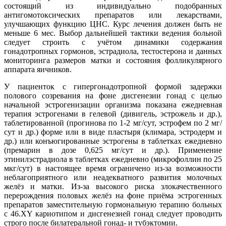
состоящий из индивидуально подобранных
антигомотоксических препаратов или лекарствами,
улучшающих функцию ЦНС. Курс лечения должен быть не
меньше 6 мес. Выбор дальнейшей тактики ведения больной
следует строить с учётом динамики содержания
гонадотропных гормонов, эстрадиола, тестостерона и данных
мониторинга размеров матки и состояния фолликулярного
аппарата яичников.
У пациенток с гипергонадотропной формой задержки
полового созревания на фоне дисгенезии гонад с целью
начальной эстрогенизации организма показана ежедневная
терапия эстрогенами в гелевой (дивигель, эстрожель и др.),
таблетированной (прогинова по 1-2 мг/сут, эстрофем по 2 мг/
сут и др.) форме или в виде пластыря (климара, эстродерм и
др.) или конъюгированные эстрогены в таблетках ежедневно
(премарин в дозе 0,625 мг/сут и др.). Применение
этинилэстрадиола в таблетках ежедневно (микрофоллин по 25
мкг/сут) в настоящее время ограничено из-за возможности
неблагоприятного или неадекватного развития молочных
желёз и матки. Из-за высокого риска злокачественного
перерождения половых желёз на фоне приёма эстрогенных
препаратов заместительную гормональную терапию больных
с 46.XY кариотипом и дисгенезией гонад следует проводить
строго после билатеральной гонад- и тубэктомии.