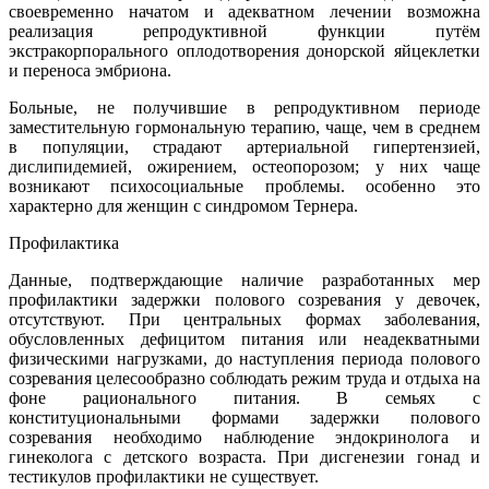
своевременно начатом и адекватном лечении возможна
реализация репродуктивной функции путём
экстракорпорального оплодотворения донорской яйцеклетки
и переноса эмбриона.
Больные, не получившие в репродуктивном периоде
заместительную гормональную терапию, чаще, чем в среднем
в популяции, страдают артериальной гипертензией,
дислипидемией, ожирением, остеопорозом; у них чаще
возникают психосоциальные проблемы. особенно это
характерно для женщин с синдромом Тернера.
Профилактика
Данные, подтверждающие наличие разработанных мер
профилактики задержки полового созревания у девочек,
отсутствуют. При центральных формах заболевания,
обусловленных дефицитом питания или неадекватными
физическими нагрузками, до наступления периода полового
созревания целесообразно соблюдать режим труда и отдыха на
фоне рационального питания. В семьях с
конституциональными формами задержки полового
созревания необходимо наблюдение эндокринолога и
гинеколога с детского возраста. При дисгенезии гонад и
тестикулов профилактики не существует.