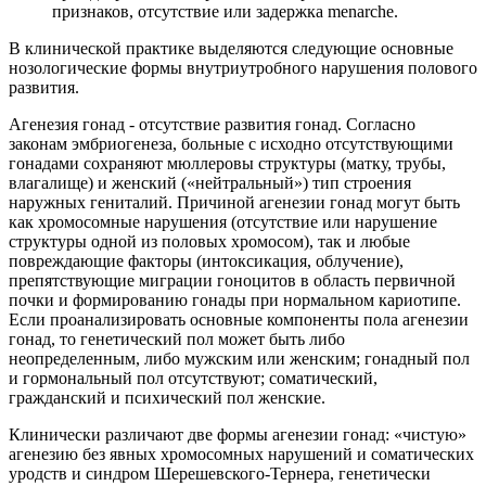
признаков, отсутствие или задержка menarche.
В клинической практике выделяются следующие основные
нозологические формы внутриутробного нарушения полового
развития.
Агенезия гонад - отсутствие развития гонад. Согласно
законам эмбриогенеза, больные с исходно отсутствующими
гонадами сохраняют мюллеровы структуры (матку, трубы,
влагалище) и женский («нейтральный») тип строения
наружных гениталий. Причиной агенезии гонад могут быть
как хромосомные нарушения (отсутствие или нарушение
структуры одной из половых хромосом), так и любые
повреждающие факторы (интоксикация, облучение),
препятствующие миграции гоноцитов в область первичной
почки и формированию гонады при нормальном кариотипе.
Если проанализировать основные компоненты пола агенезии
гонад, то генетический пол может быть либо
неопределенным, либо мужским или женским; гонадный пол
и гормональный пол отсутствуют; соматический,
гражданский и психический пол женские.
Клинически различают две формы агенезии гонад: «чистую»
агенезию без явных хромосомных нарушений и соматических
уродств и синдром Шерешевского-Тернера, генетически