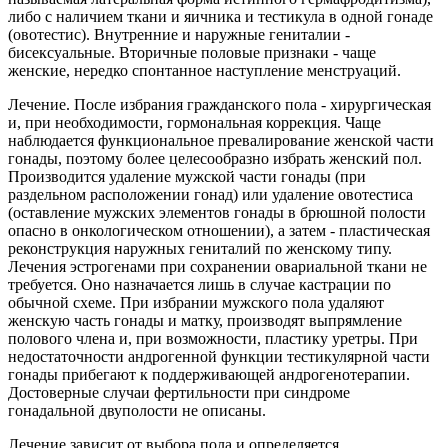
либо с наличием ткани и яичника и тестикула в одной гонаде
(овотестис). Внутренние и наружные гениталии -
бисексуальные. Вторичные половые признаки - чаще
женские, нередко спонтанное наступление менструаций.
Лечение. После избрания гражданского пола - хирургическая
и, при необходимости, гормональная коррекция. Чаще
наблюдается функциональное превалирование женской части
гонады, поэтому более целесообразно избрать женский пол.
Производится удаление мужской части гонады (при
раздельном расположении гонад) или удаление овотестиса
(оставление мужских элементов гонады в брюшной полости
опасно в онкологическом отношении), а затем - пластическая
реконструкция наружных гениталий по женскому типу.
Лечения эстрогенами при сохранении овариальной ткани не
требуется. Оно назначается лишь в случае кастрации по
обычной схеме. При избрании мужского пола удаляют
женскую часть гонады и матку, производят выпрямление
полового члена и, при возможности, пластику уретры. При
недостаточности андрогенной функции тестикулярной части
гонады прибегают к поддерживающей андрогенотерапии.
Достоверные случаи фертильности при синдроме
гонадальной двуполости не описаны.
Лечение зависит от выбора пола и определяется