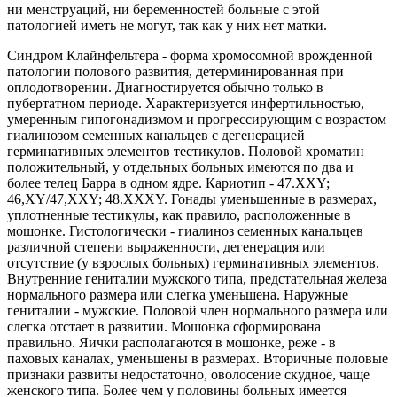
ни менструаций, ни беременностей больные с этой
патологией иметь не могут, так как у них нет матки.
Синдром Клайнфельтера - форма хромосомной врожденной
патологии полового развития, детерминированная при
оплодотворении. Диагностируется обычно только в
пубертатном периоде. Характеризуется инфертильностью,
умеренным гипогонадизмом и прогрессирующим с возрастом
гиалинозом семенных канальцев с дегенерацией
герминативных элементов тестикулов. Половой хроматин
положительный, у отдельных больных имеются по два и
более телец Барра в одном ядре. Кариотип - 47.XXY;
46,XY/47,XXY; 48.XXXY. Гонады уменьшенные в размерах,
уплотненные тестикулы, как правило, расположенные в
мошонке. Гистологически - гиалиноз семенных канальцев
различной степени выраженности, дегенерация или
отсутствие (у взрослых больных) герминативных элементов.
Внутренние гениталии мужского типа, предстательная железа
нормального размера или слегка уменьшена. Наружные
гениталии - мужские. Половой член нормального размера или
слегка отстает в развитии. Мошонка сформирована
правильно. Яички располагаются в мошонке, реже - в
паховых каналах, уменьшены в размерах. Вторичные половые
признаки развиты недостаточно, оволосение скудное, чаще
женского типа. Более чем у половины больных имеется