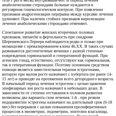
тела 1 раз в месяц внутримышечно. В период лечения
анаболическими стероидами больные нуждаются в
регулярном гинекологическом контроле. При появлении
признаков андрогенизации перерывы между курсами лечения
удлиняют. При наличии стойких признаков вирилизации
лечение анаболическими стероидами отменяют.
Спонтанное развитие женских вторичных половых
признаков, menarche и фертильность при синдроме
Шерешевского-Тернера наблюдаются редко и только при
мозаицизме с превалированием клона 46,ХХ. В таких случаях
развиваются дисгенетичные яичники с разной степенью
повреждения гормональной и генеративной функций. При
агенезии гонад, естественно, отсутствуют как гормональная,
так и генеративная функции. Поэтому основным средством
помощи является заместительная терапия эстрогенами,
которую при малом росте назначают с пубертата (не ранее 14-
15 лет) и проводят на протяжении всего детородного возраста.
В начальный период лечения эстрогены с целью щажения
эпифизарных зон роста назначают в небольших дозах. В
зависимости от степени отставания в половом развитии
возможны два варианта схем лечения. 1-й - при резком
недоразвитии эстрогены назначают на длительный срок (6-18
мес) без перерывов с целью повышения пролиферативных
процессов в миометрии, эндометрии, эпителии влагалища,