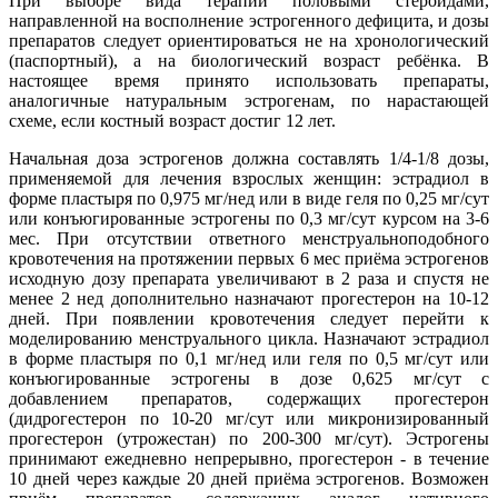
При выборе вида терапии половыми стероидами,
направленной на восполнение эстрогенного дефицита, и дозы
препаратов следует ориентироваться не на хронологический
(паспортный), а на биологический возраст ребёнка. В
настоящее время принято использовать препараты,
аналогичные натуральным эстрогенам, по нарастающей
схеме, если костный возраст достиг 12 лет.
Начальная доза эстрогенов должна составлять 1/4-1/8 дозы,
применяемой для лечения взрослых женщин: эстрадиол в
форме пластыря по 0,975 мг/нед или в виде геля по 0,25 мг/сут
или конъюгированные эстрогены по 0,3 мг/сут курсом на 3-6
мес. При отсутствии ответного менструальноподобного
кровотечения на протяжении первых 6 мес приёма эстрогенов
исходную дозу препарата увеличивают в 2 раза и спустя не
менее 2 нед дополнительно назначают прогестерон на 10-12
дней. При появлении кровотечения следует перейти к
моделированию менструального цикла. Назначают эстрадиол
в форме пластыря по 0,1 мг/нед или геля по 0,5 мг/сут или
конъюгированные эстрогены в дозе 0,625 мг/сут с
добавлением препаратов, содержащих прогестерон
(дидрогестерон по 10-20 мг/сут или микронизированный
прогестерон (утрожестан) по 200-300 мг/сут). Эстрогены
принимают ежедневно непрерывно, прогестерон - в течение
10 дней через каждые 20 дней приёма эстрогенов. Возможен