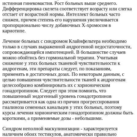
истинная гинекомастия. Рост больных выше среднего.
Дифференцировка скелета соответствует возрасту или слегка
отстает от возрастной нормы. Интеллект больных часто
снижен, причем степень его нарушения увеличивается
пропорционально числу добавочных Х-хромосом в
кариотипе.
Лечение больных с синдромом Клайнфельтера необходимо
только в случаях выраженной андрогенной недостаточности,
сопровождающейся импотенцией. В большинстве случаев
можно обойтись без гормональной терапии. Учитывая
снижение у этих больных тканевой чувствительности к
андрогенам, эти препараты следует, по показаниям,
применять в достаточных дозах. По некоторым данным, с
целью повышения чувствительности тканей к андрогенам
целесообразно комбинировать их с хорионическим
гонадотропином. Следует при этом помнить, что
повышенный эндогенный уровень гонадотропинов
рассматривается как одна из причин прогрессирования
гиалиноза семенных канальцев у этих больных, поэтому
курсы лечения хорионическим гонадотропином должны быть
короткими, а применяемые дозы - небольшими.
Синдром неполной маскулинизации - характеризуется
наличием обоих тестикулов, анатомически правильно