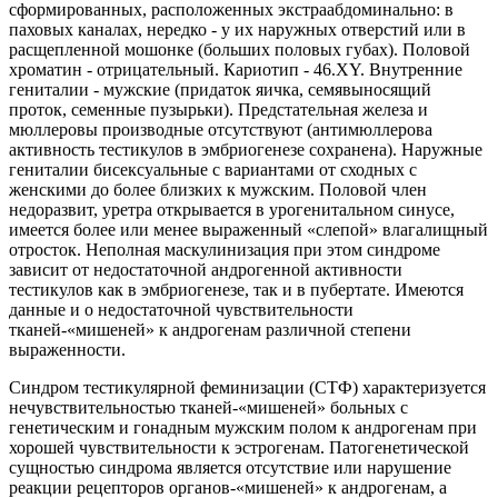
сформированных, расположенных экстраабдоминально: в
паховых каналах, нередко - у их наружных отверстий или в
расщепленной мошонке (больших половых губах). Половой
хроматин - отрицательный. Кариотип - 46.XY. Внутренние
гениталии - мужские (придаток яичка, семявыносящий
проток, семенные пузырьки). Предстательная железа и
мюллеровы производные отсутствуют (антимюллерова
активность тестикулов в эмбриогенезе сохранена). Наружные
гениталии бисексуальные с вариантами от сходных с
женскими до более близких к мужским. Половой член
недоразвит, уретра открывается в урогенитальном синусе,
имеется более или менее выраженный «слепой» влагалищный
отросток. Неполная маскулинизация при этом синдроме
зависит от недостаточной андрогенной активности
тестикулов как в эмбриогенезе, так и в пубертате. Имеются
данные и о недостаточной чувствительности
тканей-«мишеней» к андрогенам различной степени
выраженности.
Синдром тестикулярной феминизации (СТФ) характеризуется
нечувствительностью тканей-«мишеней» больных с
генетическим и гонадным мужским полом к андрогенам при
хорошей чувствительности к эстрогенам. Патогенетической
сущностью синдрома является отсутствие или нарушение
реакции рецепторов органов-«мишеней» к андрогенам, а