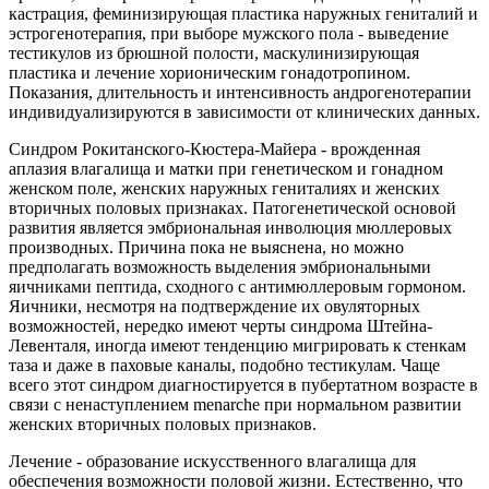
кастрация, феминизирующая пластика наружных гениталий и
эстрогенотерапия, при выборе мужского пола - выведение
тестикулов из брюшной полости, маскулинизирующая
пластика и лечение хорионическим гонадотропином.
Показания, длительность и интенсивность андрогенотерапии
индивидуализируются в зависимости от клинических данных.
Синдром Рокитанского-Кюстера-Майера - врожденная
аплазия влагалища и матки при генетическом и гонадном
женском поле, женских наружных гениталиях и женских
вторичных половых признаках. Патогенетической основой
развития является эмбриональная инволюция мюллеровых
производных. Причина пока не выяснена, но можно
предполагать возможность выделения эмбриональными
яичниками пептида, сходного с антимюллеровым гормоном.
Яичники, несмотря на подтверждение их овуляторных
возможностей, нередко имеют черты синдрома Штейна-
Левенталя, иногда имеют тенденцию мигрировать к стенкам
таза и даже в паховые каналы, подобно тестикулам. Чаще
всего этот синдром диагностируется в пубертатном возрасте в
связи с ненаступлением menarche при нормальном развитии
женских вторичных половых признаков.
Лечение - образование искусственного влагалища для
обеспечения возможности половой жизни. Естественно, что