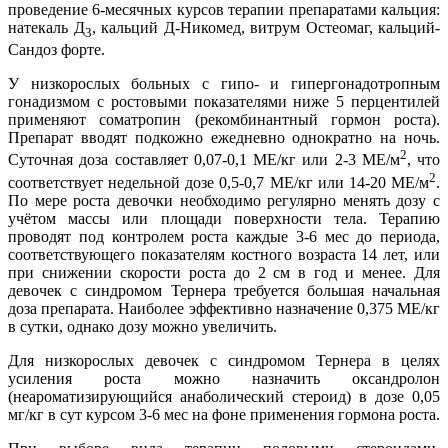
проведение 6-месячных курсов терапии препаратами кальция:
натекаль Д
, кальций Д-Никомед, витрум Остеомаг, кальций-
3
Сандоз форте.
У низкорослых больных с гипо- и гипергонадотропным
гонадизмом с ростовыми показателями ниже 5 перцентилей
применяют соматропин (рекомбинантный гормон роста).
Препарат вводят подкожно ежедневно однократно на ночь.
2
Суточная доза составляет 0,07-0,1 МЕ/кг или 2-3 МЕ/м
, что
2
соответствует недельной дозе 0,5-0,7 МЕ/кг или 14-20 МЕ/м
.
По мере роста девочки необходимо регулярно менять дозу с
учётом массы или площади поверхности тела. Терапию
проводят под контролем роста каждые 3-6 мес до периода,
соответствующего показателям костного возраста 14 лет, или
при снижении скорости роста до 2 см в год и менее. Для
девочек с синдромом Тернера требуется большая начальная
доза препарата. Наиболее эффективно назначение 0,375 МЕ/кг
в сутки, однако дозу можно увеличить.
Для низкорослых девочек с синдромом Тернера в целях
усиления роста можно назначить оксандролон
(неароматизирующийся анаболический стероид) в дозе 0,05
мг/кг в сут курсом 3-6 мес на фоне применения гормона роста.