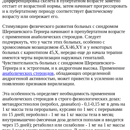
Дифференцировка скелета в пубертатном возрасте заметно
отстает от возрастной нормы, затем начинает прогрессировать
и к пубертатному периоду соответствует фактическому
возрасту или опережает его.
Стимуляцию физического развития больных с синдромом
Шерешевского-Тернера начинают в препубертатном возрасте
с применения анаболических стероидов. Следует
подчеркнуть, что у части этих больных, особенно с
хромосомным мозаицизмом 45,X/46,XY и у некоторых
больных с кариотипом 45,Х, нередко еще до начала терапии
имеются черты вирилизации наружных гениталий.
Чувствительность больных с синдромом Шерешевского-
Тернера и к эстрогенам, и к андрогенам высока. Применение
анаболических стероидов
, обладающих определенной
андрогенной активностью, может привести к усилению или
появлению признаков вирилизации.
Эта особенность определяет необходимость применения
анаболических стероидов в строго физиологических дозах:
метандростенолон (неробол, дианабол) - 0,1-0,15 мг в день на
1 кг массы тела перорально, курсами по 1 мес с перерывами
по 15 дней; нероболил - 1 мг на 1 кг массы тела в месяц
внутримышечно (месячная доза делится пополам и вводится
через 15 дней); ретаболил или силаболин - 1 мг на 1 кг массы