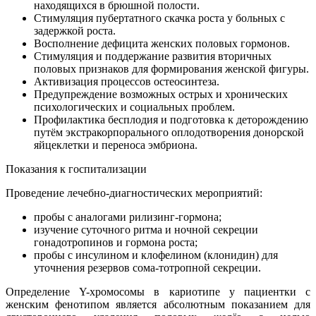
находящихся в брюшной полости.
Стимуляция пубертатного скачка роста у больных с
задержкой роста.
Восполнение дефицита женских половых гормонов.
Стимуляция и поддержание развития вторичных
половых признаков для формирования женской фигуры.
Активизация процессов остеосинтеза.
Предупреждение возможных острых и хронических
психологических и социальных проблем.
Профилактика бесплодия и подготовка к деторождению
путём экстракорпорального оплодотворения донорской
яйцеклетки и переноса эмбриона.
Показания к госпитализации
Проведение лечебно-диагностических мероприятий:
пробы с аналогами рилизинг-гормона;
изучение суточного ритма и ночной секреции
гонадотропинов и гормона роста;
пробы с инсулином и клофелином (клонидин) для
уточнения резервов сома-тотропной секреции.
Определение Y-хромосомы в кариотипе у пациентки с
женским фенотипом является абсолютным показанием для