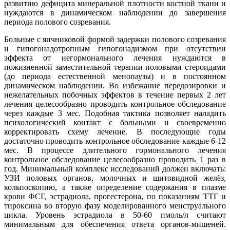
развитию дефицита минеральной плотности костной ткани и
нуждаются в динамическом наблюдении до завершения
периода полового созревания.
Больные с яичниковой формой задержки полового созревания
и гипогонадотропным гипогонадизмом при отсутствии
эффекта от негормонального лечения нуждаются в
пожизненной заместительной терапии половыми стероидами
(до периода естественной менопаузы) и в постоянном
динамическом наблюдении. Во избежание передозировки и
нежелательных побочных эффектов в течение первых 2 лет
лечения целесообразно проводить контрольное обследование
через каждые 3 мес. Подобная тактика позволяет наладить
психологический контакт с больными и своевременно
корректировать схему лечение. В последующие годы
достаточно проводить контрольное обследование каждые 6-12
мес. В процессе длительного гормонального лечения
контрольное обследование целесообразно проводить 1 раз в
год. Минимальный комплекс исследований должен включать:
УЗИ половых органов, молочных и щитовидной желёз,
кольпоскопию, а также определение содержания в плазме
крови ФСГ, эстрадиола, прогестерона, по показаниям ТТГ и
тироксина во вторую фазу моделированного менструального
цикла. Уровень эстрадиола в 50-60 пмоль/л считают
минимальным для обеспечения ответа органов-мишеней.