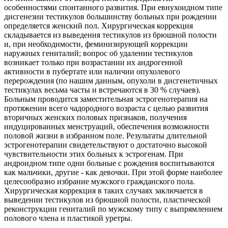
особенностями спонтанного развития. При евнухоидном типе
дисгенезии тестикулов большинству больных при рождении
определяется женский пол. Хирургическая коррекция
складывается из выведения тестикулов из брюшной полости
и, при необходимости, феминизирующей коррекции
наружных гениталий; вопрос об удалении тестикулов
возникает только при возрастании их андрогенной
активности в пубертате или наличии опухолевого
перерождения (по нашим данным, опухоли в дисгенетичных
тестикулах весьма часты и встречаются в 30 % случаев).
Больным проводится заместительная эстрогенотерапия на
протяжении всего чадородного возраста с целью развития
вторичных женских половых признаков, получения
индуцированных менструаций, обеспечения возможности
половой жизни в избранном поле. Результаты длительной
эстрогенотерапии свидетельствуют о достаточно высокой
чувствительности этих больных к эстрогенам. При
андроидном типе одни больные с рождения воспитываются
как мальчики, другие - как девочки. При этой форме наиболее
целесообразно избрание мужского гражданского пола.
Хирургическая коррекция в таких случаях заключается в
выведении тестикулов из брюшной полости, пластической
реконструкции гениталий по мужскому типу с выпрямлением
полового члена и пластикой уретры.