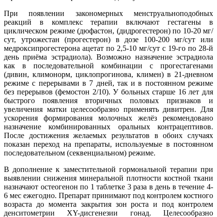
При появлении закономерных менструальноподобных
реакций в комплекс терапии включают гестагены в
циклическом режиме (дюфастон, (дидрогестерон) по 10-20 мг/
сут, утрожестан (прогестерон) в дозе 100-200 мг/сут или
медроксипрогестерона ацетат по 2,5-10 мг/сут с 19-го по 28-й
день приёма эстрадиола). Возможно назначение эстрадиола
как в последовательной комбинации с прогестагенами
(дивин, климонорм, циклопрогинова, климен) в 21-дневном
режиме с перерывами в 7 дней, так и в постоянном режиме
без перерывов (фемостон 2/10). У больных старше 16 лет для
быстрого появления вторичных половых признаков и
увеличения матки целесообразно применять дивитрен. Для
ускорения формирования молочных желёз рекомендовано
назначение комбинированных оральных контрацептивов.
После достижения желаемых результатов в обоих случаях
показан переход на препараты, используемые в постоянном
последовательном (секвенциальном) режиме.
В дополнение к заместительной гормональной терапии при
выявлении снижения минеральной плотности костной ткани
назначают остеогенон по 1 таблетке 3 раза в день в течение 4-
6 мес ежегодно. Препарат принимают под контролем костного
возраста до момента закрытия зон роста и под контролем
денситометрии XY-дисгенезии гонад. Целесообразно