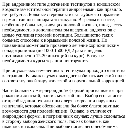
При андроидном типе дисгенезии тестикулов в юношеском
возрасте заместительной терапии андрогенами, как правило,
не требуется. Больные стерильны из-за глубокого поражения
герминативного аппарата тестикулов. В зрелом возрасте,
особенно у больных, живущих половой жизнью, иногда есть
необходимость в дополнительном введении андрогенов с
целью усиления половой потенции. Большинство таких
больных способны к нормальной половой жизни. По
показаниям может быть проведено лечение хорионическим
гонадотропином (по 1000-1500 ЕД 2 раза в неделю
внутримышечно 15-20 инъекций на курс). В случае
необходимости курсы терапии повторяются.
При опухолевых изменениях в тестикулах приходится идти на
кастрацию. В таких случаях выгоднее избирать женский пол с
соответствующей хирургической и гормональной коррекцией.
Части больных с «тернероидной» формой присваивается при
рождении женский, части - мужской пол. Выбор его зависит
от преобладания тех или иных черт в строении наружных
гениталий, которые обеспечивали бы более благоприятные
возможности для половой жизни. Однако, в отличие от
андроидной формы, в пограничных случаях лучше склоняться
в сторону выбора женского пола, так как больные, как
правило, низкорослы. При выборе последнего необходимы