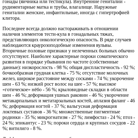
гонады (яичника или тестикула). Внутренние гениталии -
рудиментарные матка и трубы, влагалище. Наружные
гениталии женские, инфантильные, иногда с гипертрофией
клитора.
Последнее всегда должно настораживать в отношении
наличия элементов тести-кула в гонадальных тяжах,
представляющих онкологическую опасность. В ряде случаев
наблюдаются краурозоподобные изменения вульвы.
Вторичные половые признаки у нелеченных больных обычно
отсутствуют. Наиболее характерные пороки соматического
развития в порядке убывания по частоте (собственные
данные): низкорослость - 98 %; общая диспластичность - 92 %;
бочкообразная грудная клетка - 75 %; отсутствие молочных
желез, широкое расстояние между сосками - 74 %; укорочение
шеи - 63 %; низкий рост волос на шее - 57 %; высокое
«готическое» нёбо - 56 %; крыловидные складки в области
шеи - 46 %; деформация ушных раковин - 46 %; укорочение
метакарпальных и метатарзальных костей, аплазия фаланг - 46
%; деформация ногтей - 37 %; вальгусная деформация
локтевых суставов - 36 %; множественные пигментные
родинки - 35 %; микрогнатизм - 27 %; лимфостаз - 24 %; птоз -
24 %; эпикантус - 23 %; пороки сердца и крупных сосудов - 22
%; витилиго - 8 %.