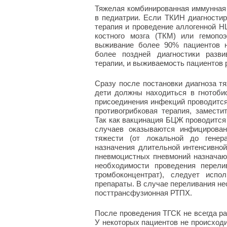
Тяжелая комбинированная иммунная
в педиатрии. Если ТКИН диагностир
терапия и проведение аллогенной H
костного мозга (ТКМ) или гемопо
выживание более 90% пациентов 
более поздней диагностики разв
терапии, и выживаемость пациентов р
Сразу после постановки диагноза т
дети должны находиться в гнотобио
присоединения инфекций проводится
противогрибковая терапия, замест
Так как вакцинация БЦЖ проводится 
случаев оказываются инфицирова
тяжести (от локальной до генер
назначения длительной интенсивной
пневмоцистных пневмоний назначают
необходимости проведения перели
тромбоконцентрат), следует испо
препараты. В случае переливания не
посттрансфузионная РТПХ.
После проведения ТГСК не всегда ра
У некоторых пациентов не происходи