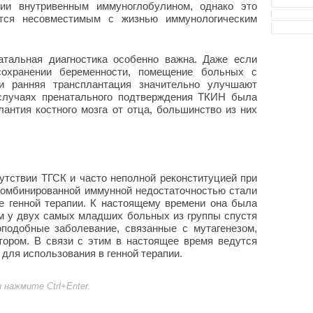
пии внутривенным иммуноглобулином, однако это
ется несовместимым с жизнью иммунологическим
тальная диагностика особенно важна. Даже если
охранении беременности, помещение больных с
и ранняя трансплантация значительно улучшают
х случаях пренатального подтверждения ТКИН была
антия костного мозга от отца, большинство из них
утствии ТГСК и часто неполной реконституцией при
комбинированной иммунной недостаточностью стали
е генной терапии. К настоящему времени она была
м у двух самых младших больных из группы спустя
оподобные заболевание, связанные с мутагенезом,
ором. В связи с этим в настоящее время ведутся
для использования в генной терапии.
нажмите Ctrl+Enter.