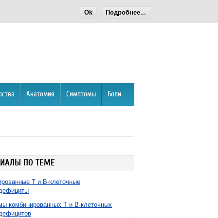
Ok
Подробнее...
рства
Анатомия
Симптомы
Боли
»
ИАЛЫ ПО ТЕМЕ
рованные Т и В-клеточные
дефициты
ы комбинированных Т и В-клеточных
дефицитов