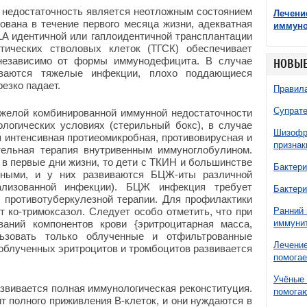
 недостаточность является неотложным состоянием
Лечени
ована в течение первого месяца жизни, адекватная
иммун
LA идентичной или гаплоидентичной трансплантации
этических стволовых клеток (ТГСК) обеспечивает
независимо от формы иммунодефицита. В случае
НОВЫЕ
иваются тяжелые инфекции, плохо поддающиеся
езко падает.
Правила
Супрате
яжелой комбинированной иммунной недостаточности
логических условиях (стерильный бокс), в случае
Шизофре
 интенсивная протиеомикробная, противовирусная и
признак
ительная терапия внутривенным иммуноглобулином.
в первые дни жизни, то дети с ТКИН и большинстве
Бактери
нными, и у них развиваются БЦЖ-иты различной
ализованной инфекции). БЦЖ инфекция требует
Бактери
 противотуберкулезной терапии. Для профилактики
 ко-тримоксазол. Следует особо отметить, что при
Ранний 
ваний компонентов крови {эритроцитарная масса,
иммунит
льзовать только облученные и отфильтрованные
Лечение
облученных эритроцитов и тромбоцитов развивается
помогае
Учёные 
звивается полная иммунологическая реконституция.
помогаю
т полного приживления В-клеток, и они нуждаются в