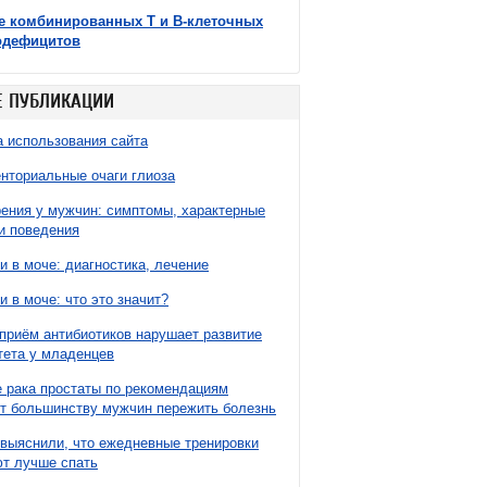
е комбинированных Т и В-клеточных
одефицитов
 ПУБЛИКАЦИИ
 использования сайта
нториальные очаги глиоза
ния у мужчин: симптомы, характерные
и поведения
и в моче: диагностика, лечение
и в моче: что это значит?
приём антибиотиков нарушает развитие
ета у младенцев
 рака простаты по рекомендациям
т большинству мужчин пережить болезнь
выяснили, что ежедневные тренировки
т лучше спать