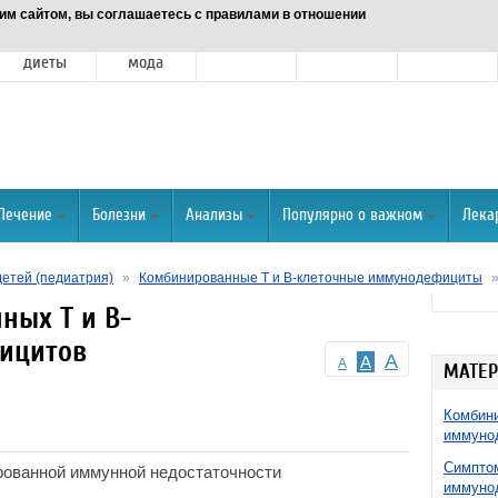
им сайтом, вы соглашаетесь с правилами в отношении
Питание и
Красота и
Отношения
Спорт
О портале
диеты
мода
Лечение
Болезни
Анализы
Популярно о важном
Лека
детей (педиатрия)
»
Комбинированные Т и В-клеточные иммунодефициты
ных Т и В-
ицитов
A
A
A
МАТЕР
Комбини
иммуно
Симптом
ованной иммунной недостаточности
иммуно