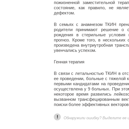
пожизненной заместительной тера
состояние, как правило, не явля
дефектом.
В семьях с анамнезом ТКИН прена
родители принимают решение о с
рождения в стерильные условия 
прогноз. Кроме того, в нескольки
произведена внутриутробная транспл
увенчались успехом.
Генная терапия
В связи с летальностью ТКИН в отс
ее проведении, больные с тяжелой 
первыми кандидатами на проведени
осуществлена у 9 больных. При это
некоторое время развились лейкоз
вызванном трансфецированным вект
поиски более эффективных векторов 
!
Обнаружили ошибку? Выделите ее и 