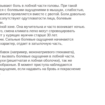
ывают боль в лобной части головы. При такой
ется с болевыми ощущениями в мышцах, слабостью,
ингита проявляется вместе с рвотой. Боли довольно
 сопутствуют одутловатости лица, болевым
ах.
ной зоне. Она мучительна и часто возникает ночью.
го, смена климата легко могут спровоцировать
ет у курящих мужчин старше 30 лет.
рени. Сильные болевые ощущения начинаются
характер, отдает в затылочную часть,
авок (например, мононатриевого глюкамата),
ут вызвать болевые ощущения в лобной части.
ухи (решетчатая и лобная оболочки), так же
ообразные. В момент приступа наблюдаются
ощущения, если надавить на бровь и покраснение
.