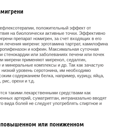
 мигрени
рефлексотерапии, положительный эффект от
ствия на биологически активные точки. Эффективно
грени препарат номигрен, за счет входящих в его
я лечения мигрени: эрготамина тартрат, камилофина
пропифеназон и кофеин. Максимальная суточная
ри стенокардии или заболеваниях печени или почек
ии мигрени применяют мигренол, седалгин,
 и минеральные комплексы и др. Так как зачастую
 низкий уровень серотонина, им необходимо
соким содержанием белка, например, курицу, яйца,
рис, орехи и т.д.
тся такими лекарственными средствами как
енных артерий, суматриптан, интраназально вводят
го вида болей не следует употреблять спиртное и
и повышенном или пониженном