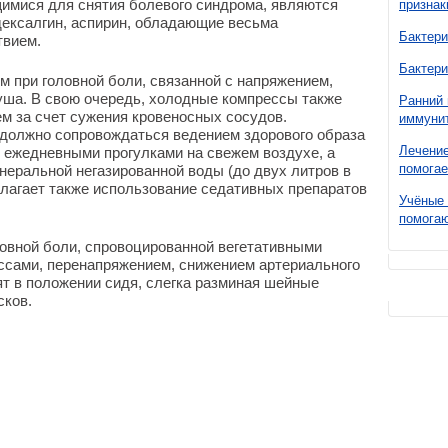
мися для снятия болевого синдрома, являются
признак
дексалгин, аспирин, обладающие весьма
Бактери
твием.
Бактери
 при головной боли, связанной с напряжением,
уша. В свою очередь, холодные компрессы также
Ранний 
 за счет сужения кровеносных сосудов.
иммунит
 должно сопровождаться ведением здорового образа
Лечение
, ежедневными прогулками на свежем воздухе, а
помогае
еральной негазированной воды (до двух литров в
олагает также использование седативных препаратов
Учёные 
помогаю
овной боли, спровоцированной вегетативными
сами, перенапряжением, снижением артериального
т в положении сидя, слегка разминая шейные
сков.