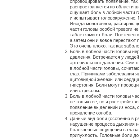
спровоцировать появление, так
распространяется из области ше
ощущает боль в лобной части г
и испытывает головокружение.
Иногда монотонной, распирающ
части головы особой тревоги не
таблетками от боли. Постепенн
а затем они и вовсе перестают 
Это очень плохо, так как забол
Боль в лобной части головы не
давления. Встречается у люде
артериального давления. Симп
в лобной части головы, сочет
глаз. Причинами заболевания я
щитовидной железы или сердца,
гипертония. Боли могут провоц
или стрессом.
Боль в лобной части головы ча
не только ее, но и расстройств
появление выделений из носа, 
проявление озноба.
Данный вид боли (особенно в р
нарушение процесса дыхания но
болезненные ощущения в глазах
припухлость. Головные боли до