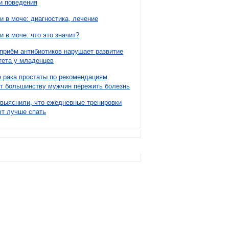
и поведения
и в моче: диагностика, лечение
и в моче: что это значит?
приём антибиотиков нарушает развитие
ета у младенцев
 рака простаты по рекомендациям
т большинству мужчин пережить болезнь
выяснили, что ежедневные тренировки
т лучше спать