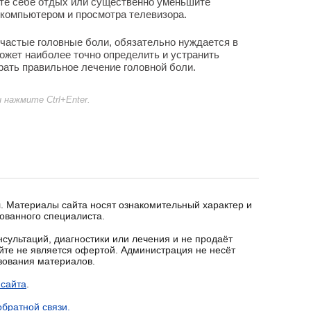
ьте себе отдых или существенно уменьшите
я компьютером и просмотра телевизора.
 частые головные боли, обязательно нуждается в
ожет наиболее точно определить и устранить
ать правильное лечение головной боли.
нажмите Ctrl+Enter.
. Материалы сайта носят ознакомительный характер и
ованного специалиста.
сультаций, диагностики или лечения и не продаёт
йте не является офертой. Администрация не несёт
ьзования материалов.
 сайта
.
братной связи.