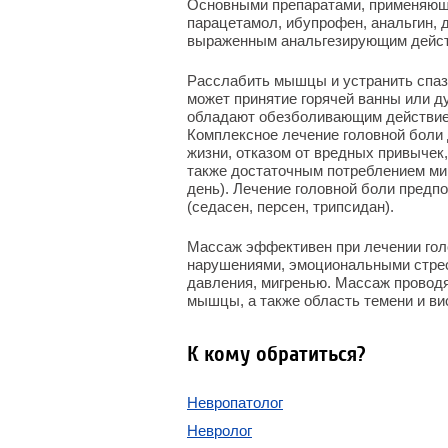
Основными препаратами, применяющи
парацетамол, ибупрофен, анальгин, 
выраженным анальгезирующим дейс
Расслабить мышцы и устранить спазм
может принятие горячей ванны или д
обладают обезболивающим действием
Комплексное лечение головной боли
жизни, отказом от вредных привычек
также достаточным потреблением мин
день). Лечение головной боли предп
(седасен, персен, трипсидан).
Массаж эффективен при лечении гол
нарушениями, эмоциональными стрес
давления, мигренью. Массаж проводя
мышцы, а также область темени и ви
К кому обратиться?
Невропатолог
Невролог