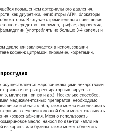
ющейся повышением артериального давления,
рств, как диуретики, ингибиторы АПФ, блокаторы
ноблокаторы. В случае стремительного повышения
егонного средства, например, трифас, фуросемид.
фармадипин (употреблять не больше 3-4 капель) и
ном давлении заключается в использовании
таве кофеин: цитрамон, пирамеин, кофетамин,
 простудах
ах осуществляется жаропонижающими лекарствами
от гриппа и острых респираторных вирусных
лю, милистан, ринза и др.). Несколько способов,
нимая медикаментозных препаратов: необходимо
она виски и область лба, также можно использовать
терапия в лечении головной боли может оказывать
шения кровоснабжения. Можно использовать
озмариновое масло, нанося по две-три капли на
ой из корицы или бузины также может облегчить