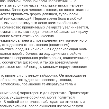
 называемой, головной боли напряжения. Она
и в затылочную часть, на глаза и виски, человек
оловы. Зачастую человека тошнит, он пошатывается
 Может принимать форму давящей, тупой боли.
ей или сжимающей. Первое время боль в лобной
 вызывает, потому что легко гасится обычными
о количество принимаемых лекарств увеличивается,
помогать и только тогда человек обращается к врачу.
евание может стать хроническим.
разрывно связана и с повышением внутричерепного
й, страдающих от повышения (понижения)
томатика: средняя или сильная сдавливающая боль
ающаяся порой с болевыми ощущениями в районе
вляются неправильная работа почек, надпочечников,
 сосудистая дистония, а так же артериальная
ироваться сменой погоды, сильным переутомлением
сто является спутником гайморита. Он провоцирует
о обоняния, затруднение носового дыхания,
светобоязнь, повышение температуры тела и
анние часы) характерен и для фронтита. Происходит
сом, ухудшение обоняния, могут появиться
. В лобной зоне головы наблюдается отечность и
вольно сильная, после очищения носовой пазухи