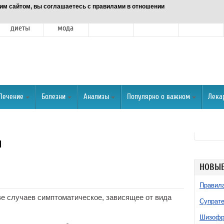
им сайтом, вы соглашаетесь с правилами в отношении
Питание и
Красота и
Отношения
Спорт
О портале
диеты
мода
Лечение
Болезни
Анализы
Популярно о важном
Лека
и
НОВЫЕ
Правила
е случаев симптоматическое, зависящее от вида
Супрате
Шизофре