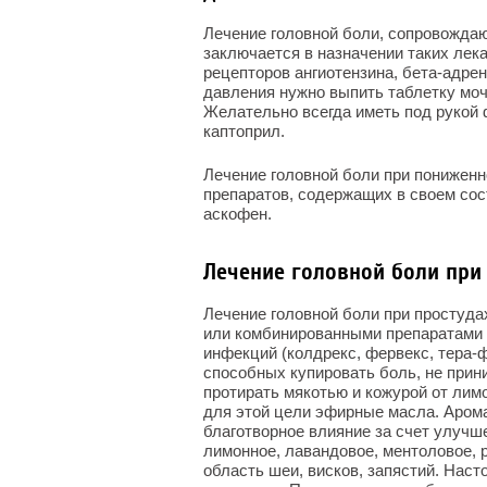
Лечение головной боли, сопровожда
заключается в назначении таких лека
рецепторов ангиотензина, бета-адре
давления нужно выпить таблетку моч
Желательно всегда иметь под рукой 
каптоприл.
Лечение головной боли при понижен
препаратов, содержащих в своем сос
аскофен.
Лечение головной боли при
Лечение головной боли при простуд
или комбинированными препаратами 
инфекций (колдрекс, фервекс, тера-ф
способных купировать боль, не при
протирать мякотью и кожурой от лим
для этой цели эфирные масла. Арома
благотворное влияние за счет улуч
лимонное, лавандовое, ментоловое, р
область шеи, висков, запястий. Наст