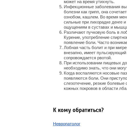
может на время утихнуть.
Инфекционные заболевания выз
болезни как грипп, она сочета
ознобом, кашлем. Во время мен
сильные при лихорадке денге и
ощущениям в суставах и мышц
Различают пучковую боль в лоб
Курение, употребление спиртно
появление боли. Часто возника
Лобная часть болит и при миг
внезапно, имеет пульсирующий 
сопровождается рвотой.
При использовании пищевых доб
необходимо знать, что они мог
Когда воспаляются носовые паз
появляются боли. Они приступ
слезотечение, резкие болевые 
кожных покровов в области лба
К кому обратиться?
Невропатолог