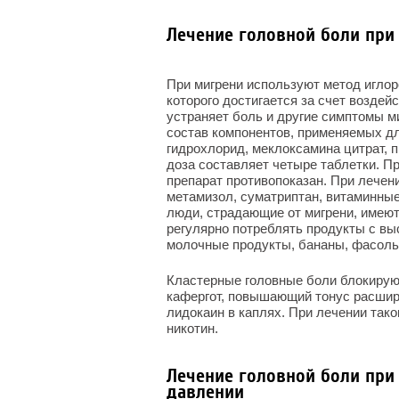
Лечение головной боли при
При мигрени используют метод игло
которого достигается за счет воздей
устраняет боль и другие симптомы ми
состав компонентов, применяемых дл
гидрохлорид, меклоксамина цитрат, 
доза составляет четыре таблетки. П
препарат противопоказан. При лечен
метамизол, суматриптан, витаминные
люди, страдающие от мигрени, имеют
регулярно потреблять продукты с вы
молочные продукты, бананы, фасоль, 
Кластерные головные боли блокирую
кафергот, повышающий тонус расшир
лидокаин в каплях. При лечении тако
никотин.
Лечение головной боли пр
давлении