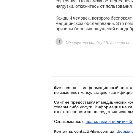
состояние. По возможности обеспеч
нагрузки, откажитесь от пользовани
Каждый человек, которого беспокоят
медицинском обследовании. Это пом
причины болевых ощущений и подобр
!
Обнаружили ошибку? Выделите ее и 
ilive.com.ua — информационный портал
не заменяют консультацию квалифицир
Сайт не предоставляет медицинских кон
товары либо услуги. Информация на са
ответственности за последствия испол
Ознакомьтесь с
правилами и политикой
Контакты: contact@ilive.com.ua,
форма о