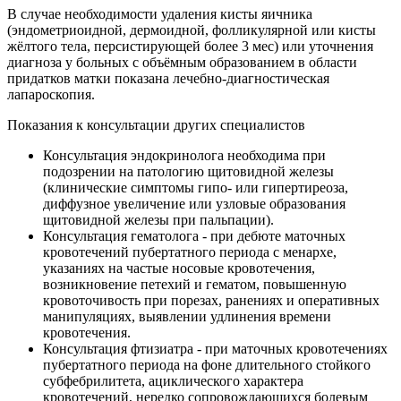
В случае необходимости удаления кисты яичника
(эндометриоидной, дермоидной, фолликулярной или кисты
жёлтого тела, персистирующей более 3 мес) или уточнения
диагноза у больных с объёмным образованием в области
придатков матки показана лечебно-диагностическая
лапароскопия.
Показания к консультации других специалистов
Консультация эндокринолога необходима при
подозрении на патологию щитовидной железы
(клинические симптомы гипо- или гипертиреоза,
диффузное увеличение или узловые образования
щитовидной железы при пальпации).
Консультация гематолога - при дебюте маточных
кровотечений пубертатного периода с менархе,
указаниях на частые носовые кровотечения,
возникновение петехий и гематом, повышенную
кровоточивость при порезах, ранениях и оперативных
манипуляциях, выявлении удлинения времени
кровотечения.
Консультация фтизиатра - при маточных кровотечениях
пубертатного периода на фоне длительного стойкого
субфебрилитета, ациклического характера
кровотечений, нередко сопровождающихся болевым