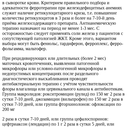
в сыворотке крови. Критерием правильного подбора и
адекватности ферротерапии при железодефицитных анемиях
служит наличие ретикулоцитарного криза, т.е. повышение
количества ретикулоцитов в 3 раза и более на 7-10-й день
приёма железосодержащего препарата. Антианемическую
терапию назначают на период не менее 1-3 мес. С
осторожностью следует применять соли железа у пациентов с
сопутствующей патологией ЖКТ. Кроме этого, вариантом
выбора могут быть фенюльс, тардиферон, ферроплекс, ферро-
фольгамма, мальтофер.
При рецидивирующих или длительных (более 2 мес)
маточных кровотечениях, выявлении патогенной
микрофлоры или условно-патогенной микрофлоры в
недопустимых концентрациях после раздельного
диагностического выскабливания проводят
антибактериальную терапию с учётом чувствительности
флоры влагалища или цервикального канала к антибиотикам.
Группа макролидов: рокситромицин (рулид) по 150 мг 2 раза в
сутки 7-10 дней, джозамицин (вильпрофен) по 150 мг 2 раза в
сутки 7-10 дней, или группа фторхинолонов: офлоксацин по
200 мг
2 раза в сутки 7-10 дней, или группа цефалоспоринов:
цефтриаксон (лендацин) по 1 г 2 раза в сутки 5 дней, или