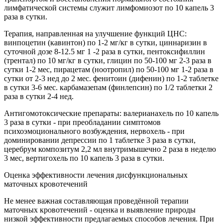
лимфатической системы служит лимфомиозот по 10 капель 3
раза в сутки.
Терапия, направленная на улучшение функций ЦНС:
винпоцетин (кавинтон) по 1-2 мг/кг в сутки, циннаризин в
суточной дозе 8-12.5 мг 1 -2 раза в сутки, пентоксифиллин
(трентал) по 10 мг/кг в сутки, глицин по 50-100 мг 2-3 раза в
сутки 1-2 мес, пирацетам (ноотропил) по 50-100 мг 1-2 раза в
сутки от 2-3 нед до 2 мес. фенитоин (дифенин) по 1-2 таблетке
в сутки 3-6 мес. карбамазепам (финлепсин) по 1/2 таблетки 2
раза в сутки 2-4 нед.
Антигомотоксические препараты: валерианахель по 10 капель
3 раза в сутки - при преобладании симптомов
психоэмоционального возбуждения, нервохель - при
доминировании депрессии по 1 таблетке 3 раза в сутки,
церебрум композитум 2,2 мл внутримышечно 2 раза в неделю
3 мес, вертигохель по 10 капель 3 раза в сутки.
Оценка эффективности лечения дисфункциональных
маточных кровотечений
Не менее важная составляющая проведённой терапии
маточных кровотечений - оценка и выявление природы
низкой эффективности предлагаемых способов лечения. При