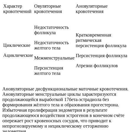
Характер
Овуляторные
Ановуляторные
кровотечений
кровотечения
кровотечения
Недостаточность
фолликула
Кратковременная
ритмическая
Недостаточность
Циклические
персистенция фолликула
желтого тела
Ациклические
Персистенция фолликула
Межменструальные
Атрезии фолликулов
Персистенция
желтого тела
Ановуляторные дисфункциональные маточные кровотечения.
Ановуляторные менструальные циклы характеризуются
продолжающейся выработкой 17бета-эстрадиола без
формирования жёлтого тела и образования прогестерона.
Избыточная пролиферация эндометрия в результате
продолжающеюся воздействия эстрогенов в конечном счёте
опережает рост кровеносных сосудов, что приводит к
непрогнозируемому и нециклическому отторжению
эндометрия.