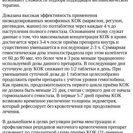
терапии.
Доказана высокая эффективность применения
низкодозированных монофазных КОК (марвелон, регулон,
ригевидон, жанин) по полтаблетки через каждые 4 ч до
наступления полного гемостаза. Основанием этому служат
данные о том, что максимальная концентрация КОК в крови
достигается через 3-4 ч после приёма препарата внутрь и
существенно уменьшается в последующие 2-3 ч. Суммарная
гемостатическая доза этинилэстрадиола при этом колеблется
от 60 до 90 мкг, что более чем в 3 раза меньше традиционно
используемой дозы данного препарата. В последующие дни
суточную дозу КОК снижают по 1/2 таблетки в день. При
уменьшении суточной дозы до 1 таблетки целесообразно
продолжить приём препарата с учётом уровня гемоглобина.
Как правило, продолжительность первого цикла приёма КОК
не должна быть меньше 21 дня, считая с первого дня от начала
гормонального гемостаза. В первые 5-7 дней приёма КОК
возможно временное увеличение толщины эндометрия,
который рефессирует без кровотечения при продолжении
лечения.
В дальнейшем в целях регуляции ритма менструации и
профилактики рецидивов маточного кровотечения препарат
назначают по стандартной схеме приёма КОК (21-дневные