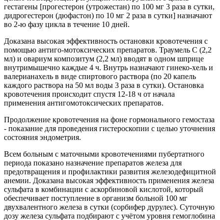
гестагены [прогестерон (утрожестан) по 100 мг 3 раза в сутки,
дидрогестерон (дюфастон) по 10 мг 2 раза в сутки] назначают
во 2-ю фазу цикла в течение 10 дней.
Доказана высокая эффективность остановки кровотечения с
помощью антиго-мотоксических препаратов. Траумель С (2,2
мл) и овариум композитум (2,2 мл) вводят в одном шприце
внутримышечно каждые 4 ч. Внутрь назначают гинеко-хель и
валерианахель в виде спиртового раствора (по 20 капель
каждого раствора на 50 мл воды 3 раза в сутки). Остановка
кровотечения происходит спустя 12-18 ч от начала
применения антигомотоксических препаратов.
Продолжение кровотечения на фоне гормонального гемостаза
- показание для проведения гистероскопии с целью уточнения
состояния эндометрия.
Всем больным с маточными кровотечениями пубертатного
периода показано назначение препаратов железа для
предотвращения и профилактики развития железодефицитной
анемии. Доказана высокая эффективность применения железа
сульфата в комбинации с аскорбиновой кислотой, который
обеспечивает поступление в организм больной 100 мг
двухвалентного железа в сутки (сорбифер дурулес). Суточную
дозу железа сульфата подбирают с учётом уровня гемоглобина