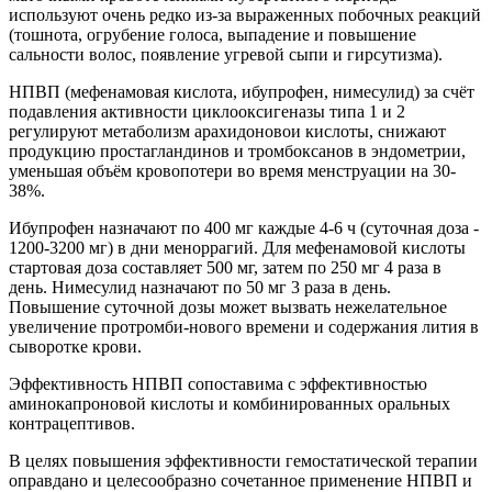
используют очень редко из-за выраженных побочных реакций
(тошнота, огрубение голоса, выпадение и повышение
сальности волос, появление угревой сыпи и гирсутизма).
НПВП (мефенамовая кислота, ибупрофен, нимесулид) за счёт
подавления активности циклооксигеназы типа 1 и 2
регулируют метаболизм арахидоновои кислоты, снижают
продукцию простагландинов и тромбоксанов в эндометрии,
уменьшая объём кровопотери во время менструации на 30-
38%.
Ибупрофен назначают по 400 мг каждые 4-6 ч (суточная доза -
1200-3200 мг) в дни меноррагий. Для мефенамовой кислоты
стартовая доза составляет 500 мг, затем по 250 мг 4 раза в
день. Нимесулид назначают по 50 мг 3 раза в день.
Повышение суточной дозы может вызвать нежелательное
увеличение протромби-нового времени и содержания лития в
сыворотке крови.
Эффективность НПВП сопоставима с эффективностью
аминокапроновой кислоты и комбинированных оральных
контрацептивов.
В целях повышения эффективности гемостатической терапии
оправдано и целесообразно сочетанное применение НПВП и