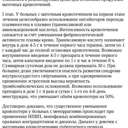
маточных кровотечений.
I этап. У больных с маточным кровотечением на первом этапе
лечения целесообразно использование ингибиторов перехода
плазминогена в плазмин (транексамовой или
аминокапроновой кислоты). Интенсивность кровотечения
снижается за счёт уменьшения фибринолитической
активности плазмы крови. Транексамовую кислоту назначают
внутрь в дозе 4-5 г в течение первого часа терапии, затем по 1
г каждый час до полной остановки кровотечения. Возможно
внутривенное введение 4-5 г препарата в течение первого
часа, затем капельное введение по 1 г в час в течение 8 ч.
Суммарная суточная доза не должна превышать 30 г. При
больших дозах увеличивается опасность развития синдрома
внутрисосудистого свёртывания, а при одновременном
применении эстрогенов высока вероятность
тромбоэмболических осложнений. Возможно использование
препарата в дозе 1 г 4 раза в сутки с 1-го по 4-й день
менструации, что уменьшает объём кровопотери на 50%.
Достоверно доказано, что существенное уменьшение
кровопотери у больных с меноррагиями происходит при
применении НПВП, монофазных комбинированных
оральных контрацептивов и даназола. Даназол у девочек с
маточными кровотечениями пубертатного периода