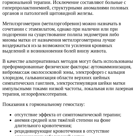
гормональной терапии. Исключение составляют больные с
гиперпролактинемией, структурными аномалиями половых
органов и патологией щитовидной железы.
Метилэргометрин (метилэргобревин) можно назначать в
сочетании с этамзилатом, однако при наличии или при
подозрении на существование полипа эндометрия либо
миомы матки от назначения метилэргометрина лучше
воздержаться из-за возможности усиления кровяных
выделений и возникновения болей внизу живота.
В качестве альтернативных методов могут быть использованы
преформированные физические факторы: аутомаммонизация,
вибромассаж околососковой зоны, электрофорез с кальция
хлоридом, гальванизация области верхних шейных
симпатических ганглиев, электростимуляция шейки матки
импульсными токами низкой частоты, локальная или лазерная
терапия, иглорефлексотерапия.
Показания к гормональному гемостазу:
отсутствие эффекта от симптоматической терапии;
анемия средней или тяжёлой степени на фоне
длительного кровотечения;
рецидивирующие кровотечения в отсутствие