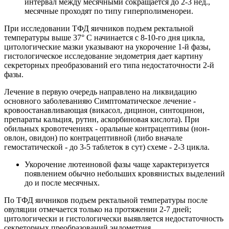
интервал между месячными сокращается до 2-3 нед.,
месячные проходят по типу гиперполименореи.
При исследовании ТФД яичников подъем ректальной
температуры выше 37° С начинается с 8-10-го дня цикла,
цитологические мазки указывают на укорочение 1-й фазы,
гистологическое исследование эндометрия дает картину
секреторных преобразований его типа недостаточности 2-й
фазы.
Лечение в первую очередь направлено на ликвидацию
основного заболеванияю Симптоматическое лечение -
кровоостанавливающая (викасол, дицинон, синтоцинон,
препараты кальция, рутин, аскорбиновая кислота). При
обильных кровотечениях - оральные контрацептивы (нон-
овлон, овидон) по контрацептивной (либо вначале
гемостатической - до 3-5 таблеток в сут) схеме - 2-3 цикла.
Укорочение лютеиновой фазы чаще характеризуется
появлением обычно небольших кровянистых выделений
до и после месячных.
По ТФД яичников подъем ректальной температуры после
овуляции отмечается только на протяжении 2-7 дней;
цитологически и гистологически выявляется недостаточность
секреторных преобразований эндометрия.