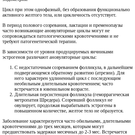
Цикл при этом однофазный, без образования функционально
активного желтого тела, или цикличность отсутствует.
В период полового созревания, лактации и пременопаузы
часто возникающие ановуляторные циклы могут не
сопровождаться патологическими кровотечениями и не
требуют патогенетической терапии.
В зависимости от уровня продуцируемых яичниками
эстрогенов различают ановуляторные циклы:
С недостаточным созреванием фолликула, в дальнейшем
подвергающемся обратному развитию (атрезии). Для
него характерен удлиненный цикл с последующим
необильным длительным кровотечением; часто
встречается в ювенильном возрасте.
Длительная персистенция фолликула (геморрагическая
метропатия Шредера). Созревший фолликул не
овулирует, продолжая вырабатывать эстрогены в
повышенном количестве, желтое тело не образуется.
Заболевание характеризуется часто обильными, длительными
кровотечениями до трех месяцев, которым могут
предшествовать задержки месячных до 2-3 мес. Встречается