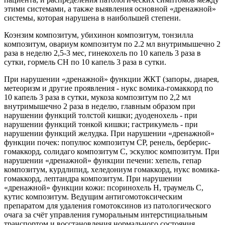
этими системами, а также выявления основной «дренажной»
системы, которая нарушена в наибольшей степени.
Коэнзим композитум, убихинон композитум, тонзилла
композитум, овариум композитум по 2.2 мл внутримышечно 2
раза в неделю 2,5-3 мес, гинекохель по 10 капель 3 раза в
сутки, гормель СН по 10 капель 3 раза в сутки.
При нарушении «дренажной» функции ЖКТ (запоры, диарея,
метеоризм и другие проявления - нукс вомика-гомаккорд по
10 капель 3 раза в сутки, мукоза композитум по 2,2 мл
внутримышечно 2 раза в неделю, главным образом при
нарушении функций толстой кишки; дуоденохель - при
нарушении функций тонкой кишки; гастрикумель - при
нарушении функций желудка. При нарушении «дренажной»
функции почек: популюс композитум СР, ренель, берберис-
гомаккорд, солидаго композитум С, эскулюс композитум. При
нарушении «дренажной» функции печени: хепель, гепар
композитум, курдлипид, хеледониум гомаккорд, нукс вомика-
гомаккорд, лептандра композитум. При нарушении
«дренажной» функции кожи: псоринохель Н, траумель С,
кутис композитум. Ведущим антигомотоксическим
препаратом для удаления гомотоксинов из патологического
очага за счёт управления гуморальным интерстициальным
транспортом и восстановления нормального состояния