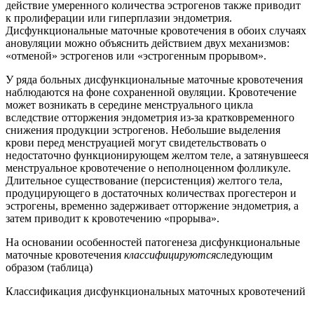
действие умеренного количества эстрогенов также приводит
к пролиферации или гиперплазии эндометрия.
Дисфункциональные маточные кровотечения в обоих случаях
ановуляции можно объяснить действием двух механизмов:
«отменой» эстрогенов или «эстрогенным прорывом».
У ряда больных дисфункциональные маточные кровотечения
наблюдаются на фоне сохраненной овуляции. Кровотечение
может возникать в середине менструального цикла
вследствие отторжения эндометрия из-за кратковременного
снижения продукции эстрогенов. Небольшие выделения
крови перед менструацией могут свидетельствовать о
недостаточно функционирующем желтом теле, а затянувшееся
менструальное кровотечение о неполноценном фолликуле.
Длительное существование (персистенция) желтого тела,
продуцирующего в достаточных количествах прогестерон и
эстрогены, временно задерживает отторжение эндометрия, а
затем приводит к кровотечению «прорыва».
На основании особенностей патогенеза дисфункциональные
маточные кровотечения
классифицируются
следующим
образом (таблица)
Классификация дисфункциональных маточных кровотечений