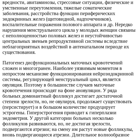
вредности, авитаминозы, стрессовые ситуации, физические и
умственные переутомления, тяжелые соматические
заболевания, расстройства функции периферических
эндокринных желез (щитовидной, надпочечников),
воспалительные поражения полового аппарата и др. Нередко
нарушения менструального цикла у молодых женщин связаны
с неполноценностью половых желез и неустойчивостью
центральных звеньев репродуктивной системы вследствие
неблагоприятных воздействий в антенатальном периоде их
существования.
Патогенез дисфункциональных маточных кровотечений
сложен и многогранен. Наиболее уязвимым моментом в
непростом механизме функционирования нейроэндокринной
системы, регулирующей менструальный цикл, является
овуляция. Поэтому в большинстве случаев маточные
кровотечения происходят на фоне ановуляцин. У ряда
больных доминантный фолликул достигает достаточной
степени зрелости, но, не овулируя, продолжает существовать
(персистирует) и в большом количестве продуцирует
эстрогены. Гиперэстрогения приводит к гиперплазии
эндометрия. У другой категории больных несколько
фолликулов развиваются, но, не достигая зрелости,
подвергаются атрезии; на смену им растут новые фолликулы,
вновь подвергающиеся атрезии. Длительное волнообразное