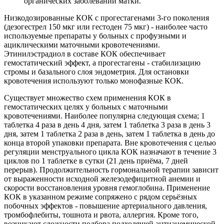
органических заболеваний матки.
Низкодозированные КОК с прогестагенами 3-го поколения
(дезогестрел 150 мкг или гестоден 75 мкг) - наиболее часто
используемые препараты у больных с профузными и
ациклическими маточными кровотечениями.
Этинилэстрадиол в составе КОК обеспечивает
гемостатический эффект, а прогестагены - стабилизацию
стромы и базального слоя эндометрия. Для остановки
кровотечения используют только монофазные КОК.
Существует множество схем применения КОК в
гемостатических целях у больных с маточными
кровотечениями. Наиболее популярна следующая схема; 1
таблетка 4 раза в день 4 дня, затем 1 таблетка 3 раза в день 3
дня, затем 1 таблетка 2 раза в день, затем 1 таблетка в день до
конца второй упаковки препарата. Вне кровотечения с целью
регуляции менструального цикла КОК назначают в течение 3
циклов по 1 таблетке в сутки (21 день приёма, 7 дней
перерыв). Продолжительность гормональной терапии зависит
от выраженности исходной железодефицитной анемии и
скорости восстановления уровня гемоглобина. Применение
КОК в указанном режиме сопряжено с рядом серьёзных
побочных эффектов - повышение артериального давления,
тромбофлебиты, тошнота и рвота, аллергия. Кроме того,
возникают сложности подбора подходящей антианемической