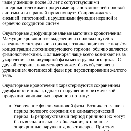
чаще у женщин после 30 лет с сопутствующими
гиперпластическими процессами органов-мишеней половой
системы или в ранней пременопаузе. Сопровождается
анемией, гипотонией, нарушениями функции нервной и
сердечно-сосудистой систем.
Овуляторные дисфункциональные маточные кровотечения.
Мажущие кровянистые выделения из половых путей в
середине менструального цикла, возникающие после подъёма
концентрации лютеинизирующего гормона, обычно являются
физиологическими. Полименорея чаще всего возникает из-за
укорочения фолликулярной фазы менструального цикла. С
другой стороны, полименорея может быть обусловлена
удлинением лютеиновой фазы при персистировании жёлтого
тела.
Овуляторные кровотечения характеризуются сохранением
двухфазности цикла, однако с нарушением ритмической
продукции яичниковых гормонов по типу:
Укорочение фолликулиновой фазы. Возникают чаше в
период полового созревания и климактерический
период. В репродуктивный период причиной их могут
быть воспалительные заболевания, вторичные
эндокринные нарушения, вегетоневроз. При этом