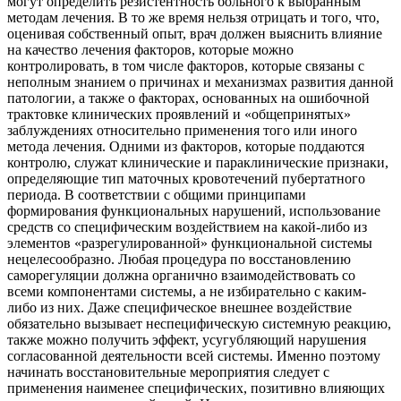
могут определить резистентность больного к выбранным
методам лечения. В то же время нельзя отрицать и того, что,
оценивая собственный опыт, врач должен выяснить влияние
на качество лечения факторов, которые можно
контролировать, в том числе факторов, которые связаны с
неполным знанием о причинах и механизмах развития данной
патологии, а также о факторах, основанных на ошибочной
трактовке клинических проявлений и «общепринятых»
заблуждениях относительно применения того или иного
метода лечения. Одними из факторов, которые поддаются
контролю, служат клинические и параклинические признаки,
определяющие тип маточных кровотечений пубертатного
периода. В соответствии с общими принципами
формирования функциональных нарушений, использование
средств со специфическим воздействием на какой-либо из
элементов «разрегулированной» функциональной системы
нецелесообразно. Любая процедура по восстановлению
саморегуляции должна органично взаимодействовать со
всеми компонентами системы, а не избирательно с каким-
либо из них. Даже специфическое внешнее воздействие
обязательно вызывает неспецифическую системную реакцию,
также можно получить эффект, усугубляющий нарушения
согласованной деятельности всей системы. Именно поэтому
начинать восстановительные мероприятия следует с
применения наименее специфических, позитивно влияющих