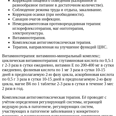
Коррекция пищевого поведения (калорийное и
разнообразное питание в достаточном количестве).
Соблюдение режима труда и отдыха, закаливание.
Коррекция осанки (при необходимости).
Санация очагов инфекции.
Немедикаментозная противорецидивная терапия:
иглорефлексотерапия, маг-нитотерапия,
электропунктура.
Витаминотерапия.
Комплексная антигомотоксическая терапия.
Терапия, направленная на улучшение функций ЦНС.
Витаминотерапия: витаминно-минеральный комплекс;
циклическая витаминотерапия: глутаминовая кислота по 0,5-1
г 2-3 раза в сутки ежедневно, витамин Е по 200-400 мг в сутки
ежедневно, фолиевая кислота по 1 мг 3 раза в сутки 10-15
дней в предполагаемую 2-ю фазу цикла, аскорбиновая кислота
по 0,5 г 3 раза в сутки 10-15 дней в предполагаемую 2-ю фазу
цикла, магне В6 по 1 таблетке 2-3 раза в сутки в течение 3 мес
2 раза в год.
Комплексная антигомотоксическая терапия. Её проводят с
учётом определения регулирующей системы, играющей
ведущую роль в патогенезе, регулирующих систем,
участвующих в патогенезе заболевания у конкретного
пациента, и распределения патологических симптомов между