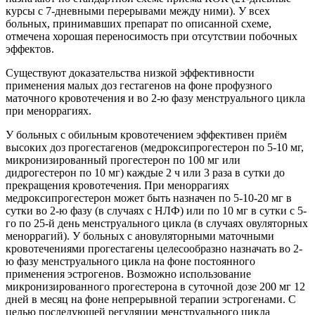
курсы с 7-дневными перерывами между ними). У всех
больных, принимавших препарат по описанной схеме,
отмечена хорошая переносимость при отсутствии побочных
эффектов.
Существуют доказательства низкой эффективности
применения малых доз гестагенов на фоне профузного
маточного кровотечения и во 2-ю фазу менструального цикла
при меноррагиях.
У больных с обильным кровотечением эффективен приём
высоких доз прогестагенов (медроксипрогестерон по 5-10 мг,
микронизированный прогестерон по 100 мг или
дидрогестерон по 10 мг) каждые 2 ч или 3 раза в сутки до
прекращения кровотечения. При меноррагиях
медроксипрогестерон может быть назначен по 5-10-20 мг в
сутки во 2-ю фазу (в случаях с НЛФ) или по 10 мг в сутки с 5-
го по 25-й день менструального цикла (в случаях овуляторных
меноррагий). У больных с ановуляторными маточными
кровотечениями прогестагены целесообразно назначать во 2-
ю фазу менструального цикла на фоне постоянного
применения эстрогенов. Возможно использование
микронизированного прогестерона в суточной дозе 200 мг 12
дней в месяц на фоне непрерывной терапии эстрогенами. С
целью последующей регуляции менструального цикла