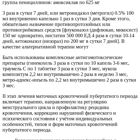
группа пенициллинов: амоксиклав по 625 мг
3 раза в сутки 7 дней, или метронидазол (метрогил) 0.5% 100
мл внутривенно капельно 1 раз в сутки 3 дня. Кроме этого,
обязательно назначение противопротозойных или
противогрибковых средств [флуконазол (дифлюкан, микосист)
150 мг однократно, нистатин 500 000 ЕД 4 раза в сутки 10-14
дней, кетоконазол (низорал) по 200 мг в сутки 7 дней]. В
качестве альтернативной терапии могут
Быть использованы комплексные антигомотоксические
препараты (гинекохель 3 раза в сутки по 10 капель 3-6 мес,
траумель С по 1 таблетке 3 раза в сутки 3 мес, мукоза
композитум 2,2 мл внутримышечно 2 раза в неделю 3 мес,
метро-аднекс-инъель по 2,2 мл внутримышечно 2 раза в сутки
3 мес.
II этап лечения маточных кровотечений пубертатного периода
включает терапию, направленную на регуляцию
менструального цикла и профилактику рецидива
кровотечения, коррекцию нарушений физического и
психического состояния с учётом индивидуальных
особенностей, типов и форм маточных кровотечений
пубертатного периода.