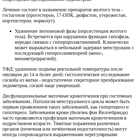
Лечение состоит в назначении препаратов желтого тела -
гестагенов (прогестерон, 17-ОПК, дюфастон, утерожестан,
норэтистерон, норколут).
Удлинение лютеиновой фазы (персистенция желтого
тела). Встречается при нарушении функции гипофиза,
нередко связано с гиперпролактинемией. Клинически
может выражаться в небольшой задержке менструации с
последующей гиперполименореей (мено-,
менометроррагией).
ТФД: удлинение подъема ректальной температуры после
овуляции до 14 и более дней; гистологическое исследование
соскоба из матки - недостаточное секреторное преобразование
эндометрия, соскоб чаще умеренный.
Дисфункциональные маточные кровотечения при системных
заболеваниях. Патология менструального цикла может быть
первым проявлением таких заболеваний, как гипертиреоз и
гипотиреоз. Заболевания крови (болезнь фон Виллебранда)
часто проявляются профузным маточным кровотечением в
подростковом возрасте. Тяжёлые поражения различных
органов (почечная или печёночная недостаточность) могут
иногда сопровождаться выраженными нерегулярными