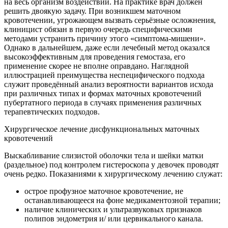
на весь организм воздействий. На практике врач должен
решить двоякую задачу. При возникшем маточном
кровотечении, угрожающем вызвать серьёзные осложнения,
клиницист обязан в первую очередь специфическими
методами устранить причину этого «симптома-мишени».
Однако в дальнейшем, даже если лечебный метод оказался
высокоэффективным для проведения гемостаза, его
применение скорее не вполне оправдано. Наглядной
иллюстрацией преимущества неспецифического подхода
служит проведённый анализ вероятности вариантов исхода
при различных типах и формах маточных кровотечений
пубертатного периода в случаях применения различных
терапевтических подходов.
Хирургическое лечение дисфункциональных маточных
кровотечений
Выскабливание слизистой оболочки тела и шейки матки
(раздельное) под контролем гистероскопа у девочек проводят
очень редко. Показаниями к хирургическому лечению служат:
острое профузное маточное кровотечение, не
останавливающееся на фоне медикаментозной терапии;
наличие клинических и ультразвуковых признаков
полипов эндометрия и/ или цервикального канала.