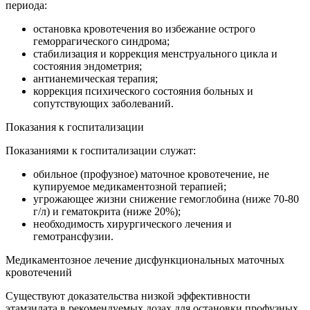
периода:
остановка кровотечения во избежание острого
геморрагического синдрома;
стабилизация и коррекция менструального цикла и
состояния эндометрия;
антианемическая терапия;
коррекция психического состояния больных и
сопутствующих заболеваний.
Показания к госпитализации
Показаниями к госпитализации служат:
обильное (профузное) маточное кровотечение, не
купируемое медикаментозной терапией;
угрожающее жизни снижение гемоглобина (ниже 70-80
г/л) и гематокрита (ниже 20%);
необходимость хирургического лечения и
гемотрансфузии.
Медикаментозное лечение дисфункциональных маточных
кровотечений
Существуют доказательства низкой эффективности
этамзилата в рекомендуемых дозах для остановки профузных