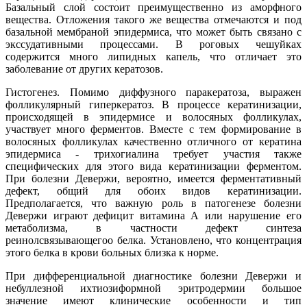
Базальный слой состоит преимущественно из аморфного
вещества. Отложения такого же вещества отмечаются и под
базальной мембраной эпидермиса, что может быть связано с
экссудативными процессами. В роговых чешуйках
содержится много липидных капель, что отличает это
заболевание от других кератозов.
Гистогенез. Помимо диффузного паракератоза, выражен
фолликулярный гиперкератоз. В процессе кератинизации,
происходящей в эпидермисе и волосяных фолликулах,
участвует много ферментов. Вместе с тем формирование в
волосяных фолликулах качественно отличного от кератина
эпидермиса - трихогиалина требует участия также
специфических для этого вида кератинизации ферментом.
При болезни Девержи, вероятно, имеется ферментативный
дефект, общий для обоих видов кератинизации.
Предполагается, что важную роль в патогенезе болезни
Девержи играют дефицит витамина А или нарушение его
метаболизма, в частности дефект синтеза
реинолсвязывающегоо белка. Установлено, что концентрация
этого белка в крови больных близка к норме.
При дифференциальной диагностике болезни Девержи и
небуллезной ихтиозиформной эритродермии большое
значение имеют клинические особенности и тип