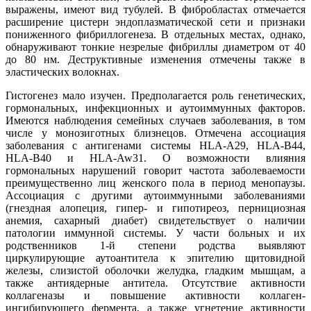
выражены, имеют вид тубулей. В фибробластах отмечается
расширение цистерн эндоплазматической сети и признаки
пониженного фибриллогенеза. В отдельных местах, однако,
обнаруживают тонкие незрелые фибриллы диаметром от 40
до 80 нм. Деструктивные изменения отмечены также в
эластических волокнах.
Гистогенез мало изучен. Предполагается роль генетических,
гормональных, инфекционных и аутоиммунных факторов.
Имеются наблюдения семейных случаев заболевания, в том
числе у монозиготных близнецов. Отмечена ассоциация
заболевания с антигенами системы HLA-A29, HLA-B44,
HLA-B40 и HLA-Aw31. О возможности влияния
гормональных нарушений говорит частота заболеваемости
преимущественно лиц женского пола в период менопаузы.
Ассоциация с другими аутоиммунными заболеваниями
(гнездная алопеция, гипер- и гипотиреоз, пернициозная
анемия, сахарный диабет) свидетельствует о наличии
патологии иммунной системы. У части больных и их
родственников 1-й степени родства выявляют
циркулирующие аутоантитела к эпителию щитовидной
железы, слизистой оболочки желудка, гладким мышцам, а
также антиядерные антитела. Отсутствие активности
коллагеназы и повышение активности коллаген-
ингибирующего фермента, а также угнетение активности