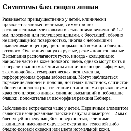
Симптомы блестящего лишая
Развивается преимущественно у детей, клинически
проявляется множественными, симметрично
расположенными узелковыми высыпаниями величиной 1-2
мм, плоскими или полушаровидными, с блестящей, обычно
не шелушащейся поверхностью, иногда с небольшими
вдавлениями в центре, цвета нормальной кожи или бледно-
розового. Очертания папул округлые, реже - полигональные.
Высыпания располагаются густо, иногда - кольцевидно,
наиболее часто на коже полового члена, однако могут быть и
генерализованными. Описаны атипичные псориазиформная,
экземоподобная, геморрагическая, везикулезная,
перфорирующая формы заболевания. Могут наблюдаться
поражение ладоней и подошв, ногтевых пластинок, слизистой
оболочки полости рта, сочетание с типичными проявлениями
красного плоского лишая, слияние высыпаний в небольшие
бляшки, положительная изоморфная реакция Кебнера.
Заболевание встречается чаще у детей. Первичным элементом
являются изолированные плоские папулы диаметром 1-2 мм с
блестящей нешелушащейся поверхностью, с четкими
границами, имеющие округлые очертания, телесной либо
бледно-розовой окраски или цвета нормальной кожи.