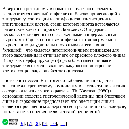
В верхней трети дермы в области папулезного элемента
располагается плотный инфильтрат, близко прилегающий к
эпидермису, состоящий из лимфоцитов, гистиоцитов и
эпителиоидных клеток, среди которых иногда встречаются
гигантские клетки Пирогова-Лангханса. Эпидермис
несколько уплощенный со сглаженными зпидермальными
выростами. Однако по краям инфильтрата зпидермальные
выросты иногда удлинены и охватывают его в виде
"клешней", что является патогномоничным признаком для
этого заболевания и отличает его от красного плоского лишая.
В случаях перфорирующей формы блестящего лишая в
эпидермисе выражены явления вакуольной дистрофии
клеток, сопровождающейся экзоцитозом.
Гистогенез неясен. В патогенезе заболевания придается
значение аллергическому компоненту, в частности поражению
сосудов аллергического характера. Th. Naseman (I980) на
основании сходства гистологической картины при блестящем
лишае и саркоидозе предполагает, что блестящий лишай
является проявлением аллергической реакции при саркоидозе,
но такая точка прения не является общепринятой.
[
6
], [
7
], [
8
], [
9
], [
10
], [
11
]