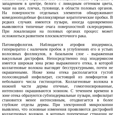
западением в центре, белого с ливидным оттенком цвета,
чаше на шее, плечах, туловище, в области половых органов.
На поверхности отдельных элементов обнаруживают
комедоноподобные фолликулярные кератотические пробки. В
редких случаях имеются пузыри, иногда одновременно
выявляются типичные очага поверхностной склеродермии.
При локализации на половых органах процесс может
осложниться развитием плоскоклеточного рака.
Патоморфология. Наблюдается атрофия зпидермиса,
гиперкератоз с наличием пробок в углублениях его и устьях
волосяных фолликулов, в базальном слое - выраженная
вакуольная дистрофия. Непосредственно под эпидермисом
имеется широкая зона резко выраженного отека, в которой
коллагеновые волокна выглядят бесструктурными, почти не
окрашенными. Ниже зоны отека располагается густой
полосовидный инфильтрат, состоящий из лимфоцитов и
небольшого числа гистиоцитов. Коллагеновые волокна в
нижней части дермы отечные, гомогенизированные,
интенсивно окрашиваются эозином. С течением времени в
зоне отека образуются субэпидермальные пузыри, инфильтрат
становится менее интенсивным, отодвигается в более
глубокие отделы дермы. При электронной микроскопии
выявлено, что основные изменения проявляются дистрофией
коллагеновых волокон, в которых поперечные стриации не