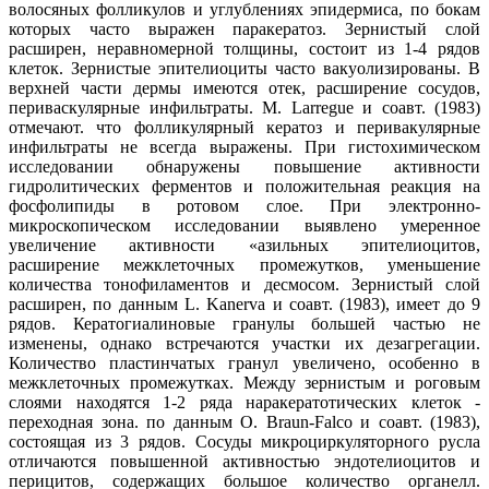
волосяных фолликулов и углублениях эпидермиса, по бокам
которых часто выражен паракератоз. Зернистый слой
расширен, неравномерной толщины, состоит из 1-4 рядов
клеток. Зернистые эпителиоциты часто вакуолизированы. В
верхней части дермы имеются отек, расширение сосудов,
периваскулярные инфильтраты. М. Larregue и соавт. (1983)
отмечают. что фолликулярный кератоз и перивакулярные
инфильтраты не всегда выражены. При гистохимическом
исследовании обнаружены повышение активности
гидролитических ферментов и положительная реакция на
фосфолипиды в ротовом слое. При электронно-
микроскопическом исследовании выявлено умеренное
увеличение активности «азильных эпителиоцитов,
расширение межклеточных промежутков, уменьшение
количества тонофиламентов и десмосом. Зернистый слой
расширен, по данным L. Kanerva и соавт. (1983), имеет до 9
рядов. Кератогиалиновые гранулы большей частью не
изменены, однако встречаются участки их дезагрегации.
Количество пластинчатых гранул увеличено, особенно в
межклеточных промежутках. Между зернистым и роговым
слоями находятся 1-2 ряда наракератотических клеток -
переходная зона. по данным О. Braun-Falco и соавт. (1983),
состоящая из 3 рядов. Сосуды микроциркуляторного русла
отличаются повышенной активностью эндотелиоцитов и
перицитов, содержащих большое количество органелл.