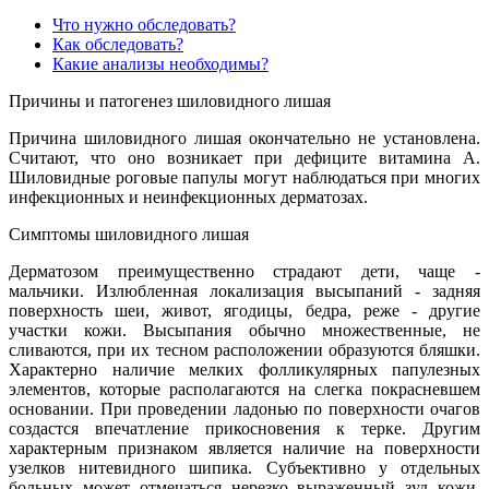
Что нужно обследовать?
Как обследовать?
Какие анализы необходимы?
Причины и патогенез шиловидного лишая
Причина шиловидного лишая окончательно не установлена.
Считают, что оно возникает при дефиците витамина А.
Шиловидные роговые папулы могут наблюдаться при многих
инфекционных и неинфекционных дерматозах.
Симптомы шиловидного лишая
Дерматозом преимущественно страдают дети, чаще -
мальчики. Излюбленная локализация высыпаний - задняя
поверхность шеи, живот, ягодицы, бедра, реже - другие
участки кожи. Высыпания обычно множественные, не
сливаются, при их тесном расположении образуются бляшки.
Характерно наличие мелких фолликулярных папулезных
элементов, которые располагаются на слегка покрасневшем
основании. При проведении ладонью по поверхности очагов
создастся впечатление прикосновения к терке. Другим
характерным признаком является наличие на поверхности
узелков нитевидного шипика. Субъективно у отдельных
больных может отмечаться нерезко выраженный зуд кожи.