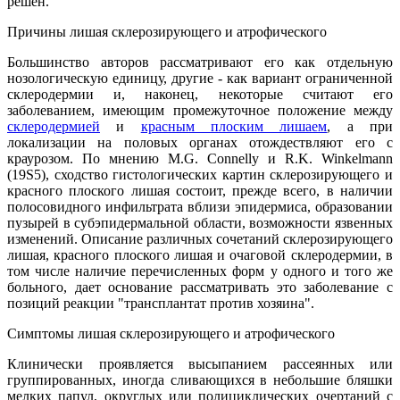
решен.
Причины лишая склерозирующего и атрофического
Большинство авторов рассматривают его как отдельную
нозологическую единицу, другие - как вариант ограниченной
склеродермии и, наконец, некоторые считают его
заболеванием, имеющим промежуточное положение между
склеродермией
и
красным плоским лишаем
, а при
локализации на половых органах отождествляют его с
краурозом. По мнению M.G. Connelly и R.K. Winkelmann
(19S5), сходство гистологических картин склерозирующего и
красного плоского лишая состоит, прежде всего, в наличии
полосовидного инфильтрата вблизи эпидермиса, образовании
пузырей в субэпидермальной области, возможности язвенных
изменений. Описание различных сочетаний склерозирующего
лишая, красного плоского лишая и очаговой склеродермии, в
том числе наличие перечисленных форм у одного и того же
больного, дает основание рассматривать это заболевание с
позиций реакции "трансплантат против хозяина".
Симптомы лишая склерозирующего и атрофического
Клинически проявляется высыпанием рассеянных или
группированных, иногда сливающихся в небольшие бляшки
мелких папул, округлых или полициклических очертаний с