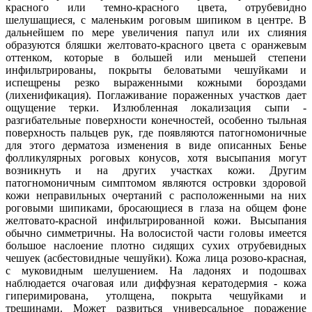
красного или темно-красного цвета, отрубевидно
шелушащиеся, с маленьким роговым шипиком в центре. В
дальнейшем по мере увеличения папул или их слияния
образуются бляшки желтовато-красного цвета с оранжевым
оттенком, которые в большей или меньшей степени
инфильтрированы, покрыты беловатыми чешуйками и
испещрены резко выраженными кожными бороздами
(лихенификация). Поглаживание пораженных участков дает
ощущение терки. Излюбленная локализация сыпи -
разгибательные поверхности конечностей, особенно тыльная
поверхность пальцев рук, где появляются патогномоничные
для этого дерматоза изменения в виде описанных Бенье
фолликулярных роговых конусов, хотя высыпания могут
возникнуть и на других участках кожи. Другим
патогномоничным симптомом являются островки здоровой
кожи неправильных очертаний с расположенными на них
роговыми шипиками, бросающиеся в глаза на общем фоне
желтовато-красной инфильтрированной кожи. Высыпания
обычно симметричны. На волосистой части головы имеется
большое наслоение плотно сидящих сухих отрубевидных
чешуек (асбестовидные чешуйки). Кожа лица розово-красная,
с муковидным шелушением. На ладонях и подошвах
наблюдается очаговая или диффузная кератодермия - кожа
гиперимирована, утолщена, покрыта чешуйками и
трещинами. Может развиться универсальное поражение