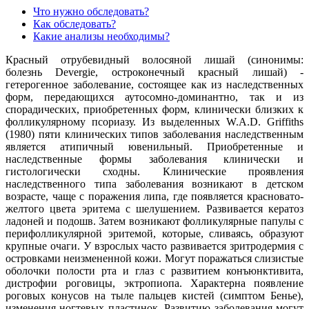
Что нужно обследовать?
Как обследовать?
Какие анализы необходимы?
Красный отрубевидный волосяной лишай (синонимы:
болезнь Devergie, остроконечный красный лишай) -
гетерогенное заболевание, состоящее как из наследственных
форм, передающихся аутосомно-доминантно, так и из
спорадических, приобретенных форм, клинически близких к
фолликулярному псориазу. Из выделенных W.A.D. Griffiths
(1980) пяти клинических типов заболевания наследственным
является атипичный ювенильный. Приобретенные и
наследственные формы заболевания клинически и
гистологически сходны. Клинические проявления
наследственного типа заболевания возникают в детском
возрасте, чаще с поражения липа, где появляется красновато-
желтого цвета эритема с шелушением. Развивается кератоз
ладоней и подошв. Затем возникают фолликулярные папулы с
перифолликулярной эритемой, которые, сливаясь, образуют
крупные очаги. У взрослых часто развивается зритродермия с
островками неизмененной кожи. Могут поражаться слизистые
оболочки полости рта и глаз с развитием конъюнктивита,
дистрофии роговицы, эктропиопа. Характерна появление
роговых конусов на тыле пальцев кистей (симптом Бенье),
изменения ногтевых пластинок. Развитию заболевания могут