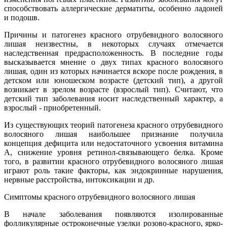
способствовать аллергические дерматиты, особенно ладоней
и подошв.
Причины и патогенез красного отрубевидного волосяного
лишая неизвестны, в некоторых случаях отмечается
наследственная предрасположенность. В последние годы
высказывается мнение о двух типах красного волосяного
лишая, один из которых начинается вскоре после рождения, в
детском или юношеском возрасте (детский тип), а другой
возникает в зрелом возрасте (взрослый тип). Считают, что
детский тип заболевания носит наследственный характер, а
взрослый - приобретенный.
Из существующих теорий патогенеза красного отрубевидного
волосяного лишая наибольшее признание получила
концепция дефицита или недостаточного усвоения витамина
А, снижение уровня ретинол-связывающего белка. Кроме
того, в развитии красного отрубевидного волосяного лишая
играют роль такие факторы, как эндокринные нарушения,
нервные расстройства, интоксикации и др.
Симптомы красного отрубевидного волосяного лишая
В начале заболевания появляются изолированные
фолликулярные остроконечные узелки розово-красного, ярко-