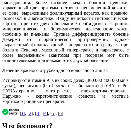
наследования. Более позднее начало болезни Девержи,
характерный цвет эритемы, островки неизмененной кожи на
ее фоне, выраженный фолликулярный кератоз, как правило,
помогают в диагностике. Ввиду нечеткости гистологической
картины при этих двух заболеваниях необходимо электронно-
микроскопическое и биохимическое исследование кожи,
особенно на n-алканы. Труднее дифференцировать болезнь
Девержи от псориатической эритродермии. однако
выраженный фолликулярный гиперкератоз и гранулез при
болезни Левержи, массивный гиперкератоз и паракератоз с
более выраженным акантозом при псориазе мот быть
отличительными признаками этих двух заболеваний.
Лечение красного отрубевидного волосяного лишая
Используют витамин А в высоких дозах (300 000-400 000 мг в
сутки), неогигазон (0,5-1 мг/кг веса больного), ПУВА- и Ре-
ПУВА-терапию, метотрексат, глюкокортикостероиды.
Наружно - кератолитические средства и местные
кортикостсроидные препараты.
[
1
], [
2
], [
3
], [
4
], [
5
], [
6
]
Что беспокоит?