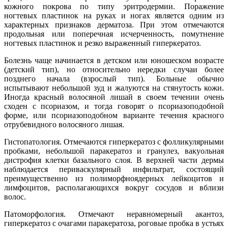
кожного покрова по типу эритродермии. Поражение
ногтевых пластинок на руках и ногах является одним из
характерных признаков дерматоза. При этом отмечаются
продольная или поперечная исчерченность, помутнение
ногтевых пластинок и резко выраженный гиперкератоз.
Болезнь чаще начинается в детском или юношеском возрасте
(детский тип), но относительно нередки случаи более
позднего начала (взрослый тип). Больные обычно
испытывают небольшой зуд и жалуются на стянутость кожи.
Иногда красный волосяной лишай в своем течении очень
сходен с псориазом, и тогда говорят о псориазоподобной
форме, или псориазоподобном варианте течения красного
отрубевидного волосяного лишая.
Гистопатология. Отмечаются гиперкератоз с фолликулярными
пробками, небольшой паракератоз и гранулез, вакуольная
дистрофия клетки базального слоя. В верхней части дермы
наблюдается периваскулярный инфильтрат, состоящий
преимущественно из полиморфноядерных лейкоцитов и
лимфоцитов, располагающихся вокруг сосудов и вблизи
волос.
Патоморфология. Отмечают неравномерный акантоз,
гиперкератоз с очагами паракератоза, роговые пробка в устьях