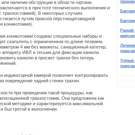
признак
 или наличии обструкции в области гортани.
заключаются в простоте технического выполнения и
Бактери
с трахеостомией). В некоторых случаях
стигается путем прокола перстнещитовидной
Бактери
я коникотомия).
Ранний 
ния коникотомии созданы специальные наборы и
иммунит
дят скальпель с ограниченным по длине лезвием,
Лечение
иаметром 4 мм без манжеты, санационный катетер,
помогае
к аппарату ИВЛ и тесьма для фиксации канюли.
новить канюлю в просвет трахеи без потерь
Учёные 
жнений.
помогаю
и индикаторной камерой позволяет контролировать
я повреждение задней стенки трахеи.
ности при проведении такой процедуры, как
дилатационной трахеостомии. Она предложена как
еской методике и характеризуется максимальной
 и быстротой в выполнении.