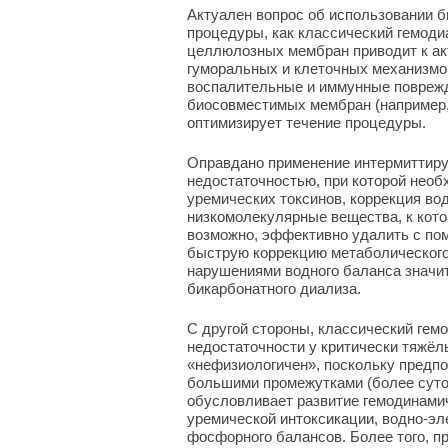
Актуален вопрос об использовании 
процедуры, как классический гемоди
целлюлозных мембран приводит к ак
гуморальных и клеточных механизмо
воспалительные и иммунные поврежд
биосовместимых мембран (например,
оптимизирует течение процедуры.
Оправдано применение интермиттиру
недостаточностью, при которой нео
уремических токсинов, коррекция во
низкомолекулярные вещества, к кото
возможно, эффективно удалить с по
быструю коррекцию метаболического 
нарушениями водного баланса значи
бикарбонатного диализа.
С другой стороны, классический гем
недостаточности у критически тяжёл
«нефизиологичен», поскольку предпо
большими промежутками (более суто
обусловливает развитие гемодинами
уремической интоксикации, водно-эле
фосфорного балансов. Более того, п