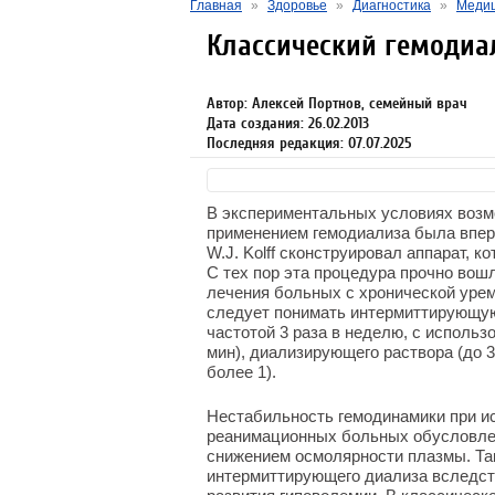
Главная
»
Здоровье
»
Диагностика
»
Медиц
Классический гемодиа
Автор: Алексей Портнов, семейный врач
Дата создания: 26.02.2013
Последняя редакция: 07.07.2025
В экспериментальных условиях возм
применением гемодиализа была впервы
W.J. Kolff сконструировал аппарат, 
С тех пор эта процедура прочно вош
лечения больных с хронической уре
следует понимать интермиттирующую 
частотой 3 раза в неделю, с использ
мин), диализирующего раствора (до 3
более 1).
Нестабильность гемодинамики при ис
реанимационных больных обусловле
снижением осмолярности плазмы. Та
интермиттирующего диализа вследст