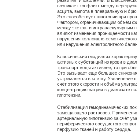
развития гиповолемии. В классическ
возникает конфликт между перегрузк
асцита, выпота в плевральную и брю
Это способствует гипотонии при про
Фактором, ограничивающим объём фи
между экстра- и интраваскулярным п
влияют изменения проницаемости ка
нарушения коллоидно-осмотического
или нарушения электролитного балан
Классический гмодиализ характериз
активных субстанций из крови в диа
транспорт воды активнее, то при об
Это вызывает еще большее снижение
устремляется в клетку. Увеличение 
счёт этого скорости и объёма ультр
концентрацию натрия в диализате по
гипотензии.
Стабилизация гемодинамических пок
замещающего растворов. Применени
артериальную гипотензию за счёт ум
периферического сосудистого сопро
перфузию тканей и работу сердца.