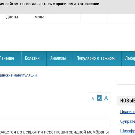
им сайтом, вы соглашаетесь с правилами в отношении
Питание и
Красота и
Отношения
Спорт
О портале
диеты
мода
Лечение
Болезни
Анализы
Популярно о важном
Лека
инские манипуляции
A
A
A
НОВЫЕ
Правила
Супрате
Шизофре
лючается во вскрытии перстнещитовидной мембраны