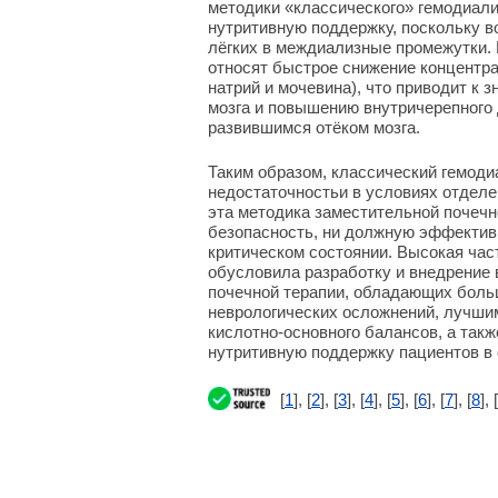
методики «классического» гемодиал
нутритивную поддержку, поскольку в
лёгких в междиализные промежутки. 
относят быстрое снижение концентр
натрий и мочевина), что приводит к
мозга и повышению внутричерепного 
развившимся отёком мозга.
Таким образом, классический гемоди
недостаточностьи в условиях отделе
эта методика заместительной почечн
безопасность, ни должную эффектив
критическом состоянии. Высокая час
обусловила разработку и внедрение 
почечной терапии, обладающих боль
неврологических осложнений, лучшим
кислотно-основного балансов, а та
нутритивную поддержку пациентов в 
[
1
], [
2
], [
3
], [
4
], [
5
], [
6
], [
7
], [
8
], [