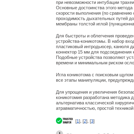
при невозможности интубации трахеи
Основные достоинства этого метода 
скорости выполнения (по сравнению 
проходимость дыхательных путей до
мембраны толстой иглой (пункционна
Для быстроты и облегчения проведе
устройства-коникотомы. В набор вхо
пластиковый интродьюсер, канюля д
коннектор 15 мм для подсоединения 
Подобные устройства позволяют уста
времени и минимальным риском осло
Игла коникотома с поисковым щупом 
все этапы манипуляции, предупрежда
Для упрощения и увеличения безопас
коникотомия разработана методика 
альтернатива классической хирургич
атравматичностью, простой техникой
[
1
], [
2
], [
3
]
!