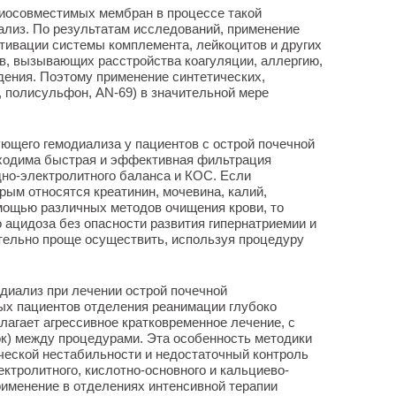
биосовместимых мембран в процессе такой
ализ. По результатам исследований, применение
тивации системы комплемента, лейкоцитов и других
в, вызывающих расстройства коагуляции, аллергию,
ения. Поэтому применение синтетических,
 полисульфон, AN-69) в значительной мере
ющего гемодиализа у пациентов с острой почечной
бходима быстрая и эффективная фильтрация
дно-электролитного баланса и КОС. Если
рым относятся креатинин, мочевина, калий,
мощью различных методов очищения крови, то
ацидоза без опасности развития гипернатриемии и
тельно проще осуществить, используя процедуру
одиализ при лечении острой почечной
ых пациентов отделения реанимации глубоко
лагает агрессивное кратковременное лечение, с
к) между процедурами. Эта особенность методики
ческой нестабильности и недостаточный контроль
ктролитного, кислотно-основного и кальциево-
рименение в отделениях интенсивной терапии