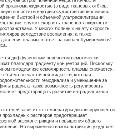
ом случае острой почечной недостаточности
ой организма жидкостью (в виде тканевых отёков,
шную полости) и внутрисосудистой гиповолемией.
ведении быстрой и объёмной ультрафильтрации.
льтрации, служит скорость транспорта жидкости
ространствами. У многих больных на эту скорость
пилляров вследствие воспаления, а также
 давления плазмы в ответ на гипоальбуминемию и/
са.
уется диффузионным переносом осмотически
лизат благодаря градиенту концентраций. Поскольку
ычном гемодиализе осмолярность плазмы снижается.
 объёма внеклеточной жидкости, которая
продолжительности гемодиализа и уменьшение за
афильтрации, а также возможность регулировать
зволяет предотвращать развитие интрадиализной
азателей зависит от температуры диализирующего и
е прохладных растворов предотвращает
еренной вазоконстрикции и повышения общего
тивления. Но выраженная вазоконстрикция ухудшает