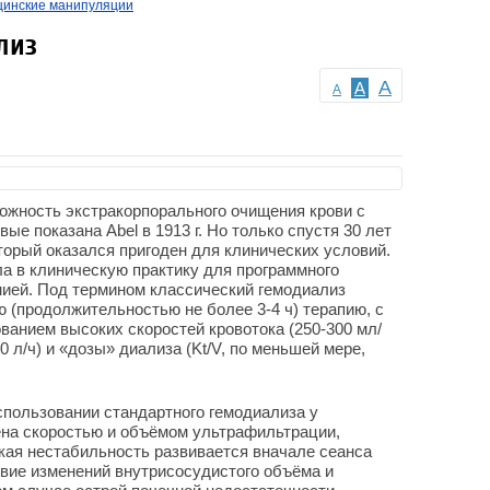
инские манипуляции
лиз
A
A
A
ожность экстракорпорального очищения крови с
е показана Abel в 1913 г. Но только спустя 30 лет
который оказался пригоден для клинических условий.
ла в клиническую практику для программного
мией. Под термином классический гемодиализ
(продолжительностью не более 3-4 ч) терапию, с
ованием высоких скоростей кровотока (250-300 мл/
0 л/ч) и «дозы» диализа (Kt/V, по меньшей мере,
пользовании стандартного гемодиализа у
на скоростью и объёмом ультрафильтрации,
кая нестабильность развивается вначале сеанса
вие изменений внутрисосудистого объёма и