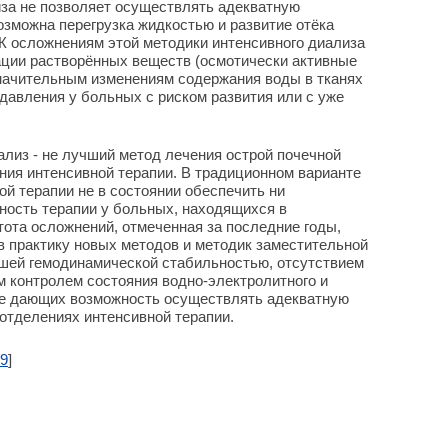
иза не позволяет осуществлять адекватную
озможна перегрузка жидкостью и развитие отёка
К осложнениям этой методики интенсивного диализа
ации растворённых веществ (осмотически активные
 значительным изменениям содержания воды в тканях
давления у больных с риском развития или с уже
ализ - не лучший метод лечения острой почечной
ния интенсивной терапии. В традиционном варианте
ой терапии не в состоянии обеспечить ни
ность терапии у больных, находящихся в
тота осложнений, отмеченная за последние годы,
в практику новых методов и методик заместительной
шей гемодинамической стабильностью, отсутствием
 контролем состояния водно-электролитного и
кже дающих возможность осуществлять адекватную
отделениях интенсивной терапии.
9
]