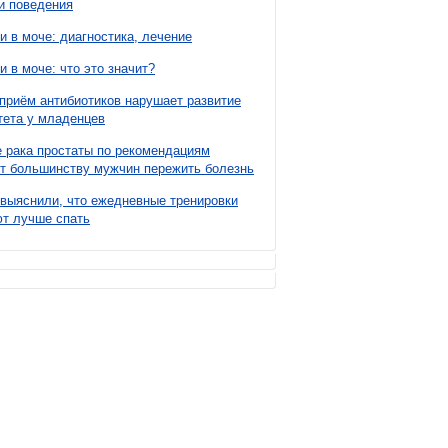
и поведения
и в моче: диагностика, лечение
и в моче: что это значит?
приём антибиотиков нарушает развитие
ета у младенцев
 рака простаты по рекомендациям
т большинству мужчин пережить болезнь
выяснили, что ежедневные тренировки
т лучше спать