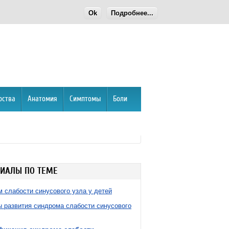
Ok
Подробнее...
рства
Анатомия
Симптомы
Боли
ИАЛЫ ПО ТЕМЕ
 слабости синусового узла у детей
 развития синдрома слабости синусового