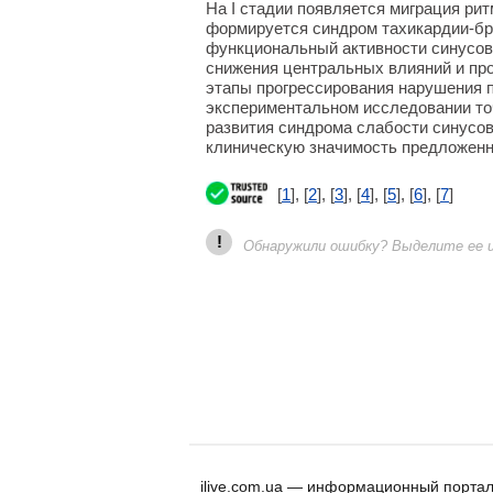
На I стадии появляется миграция ритм
формируется синдром тахикардии-бр
функциональный активности синусово
снижения центральных влияний и про
этапы прогрессирования нарушения п
экспериментальном исследовании т
развития синдрома слабости синусов
клиническую значимость предложенн
[
1
], [
2
], [
3
], [
4
], [
5
], [
6
], [
7
]
!
Обнаружили ошибку? Выделите ее и 
ilive.com.ua — информационный портал