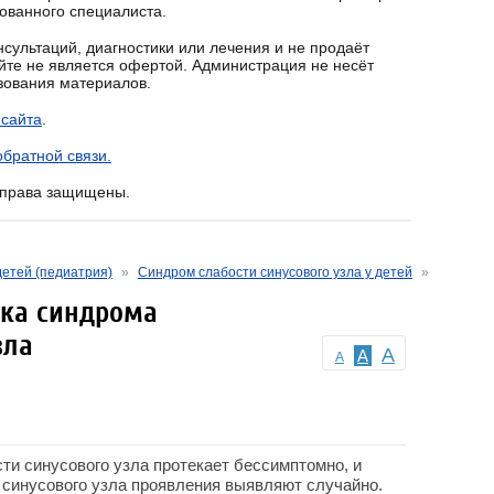
ованного специалиста.
сультаций, диагностики или лечения и не продаёт
йте не является офертой. Администрация не несёт
ьзования материалов.
 сайта
.
братной связи.
е права защищены.
детей (педиатрия)
»
Синдром слабости синусового узла у детей
»
ка синдрома
зла
A
A
A
и синусового узла протекает бессимптомно, и
 синусового узла проявления выявляют случайно.