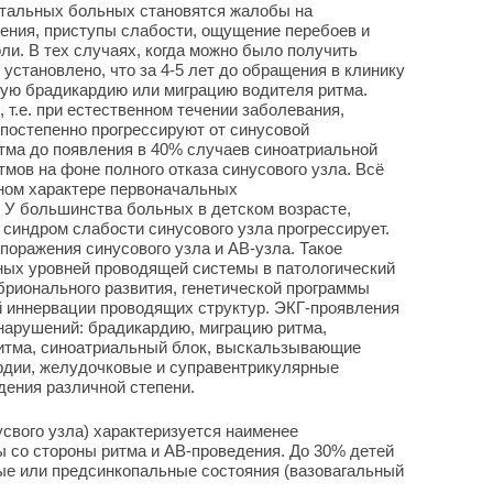
стальных больных становятся жалобы на
ения, приступы слабости, ощущение перебоев и
ли. В тех случаях, когда можно было получить
установлено, что за 4-5 лет до обращения в клинику
вую брадикардию или миграцию водителя ритма.
, т.е. при естественном течении заболевания,
постепенно прогрессируют от синусовой
тма до появления в 40% случаев синоатриальной
мов на фоне полного отказа синусового узла. Всё
дном характере первоначальных
 У большинства больных в детском возрасте,
 синдром слабости синусового узла прогрессирует.
поражения синусового узла и АВ-узла. Такое
ных уровней проводящей системы в патологический
рионального развития, генетической программы
й иннервации проводящих структур. ЭКГ-проявления
нарушений: брадикардию, миграцию ритма,
ритма, синоатриальный блок, выскальзывающие
рдии, желудочковые и суправентрикулярные
дения различной степени.
усвого узла) характеризуется наименее
 со стороны ритма и АВ-проведения. До 30% детей
е или предсинкопальные состояния (вазовагальный