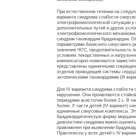
При естественном течении на следующ
варианта синдрома слабости синусвог
электрофизиологической ситуации у 
дополнительных путей и других усл
электрофизиологического механизма 
синдром тахикардии-брадикардии. Оба
параметрами базисного синусового р
значения ЧСС, продолжительность па
условиях лекарственных и нагрузочн
компенсаторно появляются заместите
представлены единичными сокращен
отделов проводящей системы сердца (I
эктопическими тахикардиями (III вари
Для IV варианта синдрома слабости
нарушения. Они проявляются стойкой
периодами асистолии более 2 с. В ча
более. У части детей (IV вариант) с
единичные синусовые комплексы. Эт
брадикардитическую форму мерцания
диагностики синдрома важно оценить
правомочен при выявлении брадикар
Практически у всех детей с IV вари