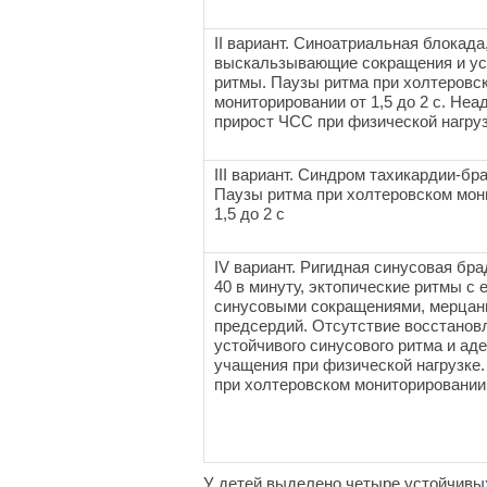
II вариант. Синоатриальная блокада
выскальзывающие сокращения и у
ритмы. Паузы ритма при холтеровс
мониторировании от 1,5 до 2 с. Не
прирост ЧСС при физической нагру
III вариант. Синдром тахикардии-бр
Паузы ритма при холтеровском мон
1,5 до 2 с
IV вариант. Ригидная синусовая бр
40 в минуту, эктопические ритмы с
синусовыми сокращениями, мерцан
предсердий. Отсутствие восстанов
устойчивого синусового ритма и аде
учащения при физической нагрузке
при холтеровском мониторировании
У детей выделено четыре устойчивы