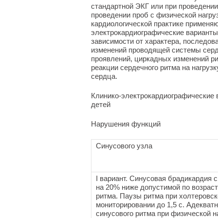
стандартной ЭКГ или при проведении
проведении проб с физической нагруз
кардиологической практике применяю
электрокардиографические варианты 
зависимости от характера, последов
изменений проводящей системы сердц
проявлений, циркадных изменений ри
реакции сердечного ритма на нагру
сердца.
Клинико-электрокардиографические 
детей
Нарушения функций
Синусового узла
I вариант. Синусовая брадикардия 
на 20% ниже допустимой по возраст
ритма. Паузы ритма при холтеровс
мониторировании до 1,5 с. Адекват
синусового ритма при физической н