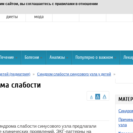
им сайтом, вы соглашаетесь с правилами в отношении
Питание и
Красота и
Отношения
Спорт
О портале
диеты
мода
Лечение
Болезни
Анализы
Популярно о важном
Лека
детей (педиатрия)
»
Синдром слабости синусового узла у детей
»
ма слабости
A
A
A
МАТЕР
Синдром
Причины
узла
индрома слабости синусового узла предлагали
е клинических проявлений, ЭКГ-паттерны на