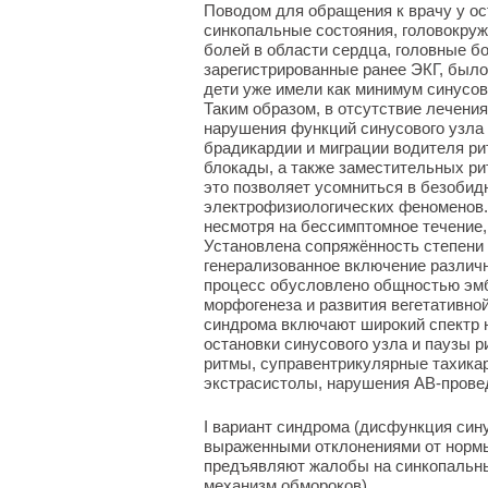
Поводом для обращения к врачу у о
синкопальные состояния, головокруж
болей в области сердца, головные бо
зарегистрированные ранее ЭКГ, было 
дети уже имели как минимум синусо
Таким образом, в отсутствие лечения
нарушения функций синусового узла 
брадикардии и миграции водителя ри
блокады, а также заместительных рит
это позволяет усомниться в безоби
электрофизиологических феноменов.
несмотря на бессимптомное течение,
Установлена сопряжённость степени 
генерализованное включение различ
процесс обусловлено общностью эмб
морфогенеза и развития вегетативно
синдрома включают широкий спектр 
остановки синусового узла и паузы 
ритмы, суправентрикулярные тахика
экстрасистолы, нарушения АВ-прове
I вариант синдрома (дисфункция син
выраженными отклонениями от нормы
предъявляют жалобы на синкопальны
механизм обмороков).