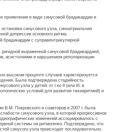
е проявления в виде синусовой брадикардии и
 остановки синусового узла, синоатриальная
ной депрессии основного ритма;
вой брадикардии с суправентрикулярной
 с ригидной выраженной синусовой брадикардией,
в, асистолиями и нарушением реполяризации
чно высоком проценте случаев характеризуется
дения. Была подтверждена стадийность
вого узла у детей: от I ко II (или III. в
ологических условий для развития тахиаритмий) и
В.М. Покровского и соавторов в 2007 г. была
слабости синусового узла, в которой прогрессивное
рдиографических изменений ассоциировалось с
рвной системы на ритмогенез. Подтверждено, что
тей синусого узла происходит последовательно.