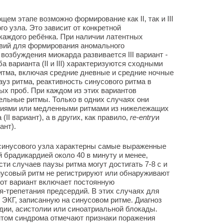
ем этапе возможно формирование как II, так и III
о узла. Это зависит от конкретной
каждого ребёнка. При наличии латентных
овий для формирования аномального
возбуждения миокарда развивается III вариант -
 варианта (II и III) характеризуются сходными
итма, включая средние дневные и средние ночные
уз ритма, реактивность синусового ритма в
ых проб. При каждом из этих вариантов
льные ритмы. Только в одних случаях они
иями или медленными ритмами из нижележащих
I вариант), а в других, как правило,
re-entry
и
ант).
 синусового узла характерны самые выраженные
 брадикардией около 40 в минуту и менее,
сти случаев паузы ритма могут достигать 7-8 с и
инусовый ритм не регистрируют или обнаруживают
от вариант включает постоянную
-трепетания предсердий. В этих случаях для
 ЭКГ, записанную на синусовом ритме. Диагноз
дии, асистолии или синоатриальной блокады.
антом синдрома отмечают признаки поражения