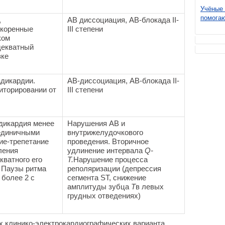
Учёные 
помогаю
,
АВ диссоциация, АВ-блокада II-
скоренные
III степени
ком
адекватный
зке
адикардии.
АВ-диссоциация, АВ-блокада II-
иторировании от
III степени
адикардия менее
Нарушения АВ и
 единичными
внутрижелудочкового
ие-трепетание
проведения. Вторичное
ления
удлинение интервала
Q-
кватного его
T.
Нарушение процесса
. Паузы ритма
реполяризации (депрессия
 более 2 с
сегмента ST, снижение
амплитуды зубца
Т
в левых
грудных отведениях)
х клинико-электрокардиографических варианта