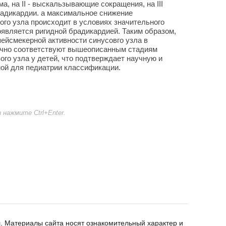
а, на II - выскальзывающие сокращения, на III
адикардии. а максимальное снижение
го узла происходит в условиях значительного
является ригидной брадикардией. Таким образом,
ейсмекерной активности синусовго узла в
очно соответствуют вышеописанным стадиям
ого узла у детей, что подтверждает научную и
ой для педиатрии классификации.
нажмите Ctrl+Enter.
. Материалы сайта носят ознакомительный характер и