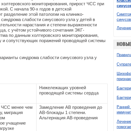
Класси
 холтеровского мониторирования, прирост ЧСС при
синусо
кой. С начала 90-х годов в детской
т разделение этой патологии на клинико-
Симптом
синдрома слабости синусового узла у детей в
синусов
ательности нарастания и степени выраженности
Лечение
а, с учётом устойчивого сочетания ЭКГ-
тма по данным холтеровского мониторирования,
зку и сопутствующих поражений проводящей системы
НОВЫЕ
Правила
варианты синдрома слабости синусового узла у
Супрате
Шизофре
признак
Нижележащих уровней
Бактери
проводящей системы сердца
Бактери
с ЧСС менее чем
Замедление АВ проведения до
Ранний 
у, миграция
АВ-блокады 1 степени.
иммунит
ком
Альтернация АВ-проведения
Лечение
ное учащение
помогае
агрузке