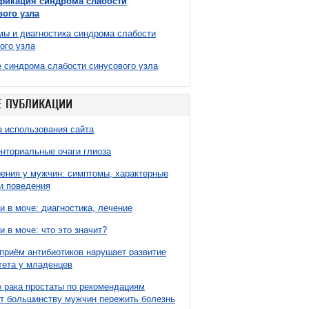
фикация синдрома слабости
вого узла
ы и диагностика синдрома слабости
ого узла
 синдрома слабости синусового узла
 ПУБЛИКАЦИИ
 использования сайта
нториальные очаги глиоза
ния у мужчин: симптомы, характерные
и поведения
и в моче: диагностика, лечение
и в моче: что это значит?
приём антибиотиков нарушает развитие
ета у младенцев
 рака простаты по рекомендациям
т большинству мужчин пережить болезнь