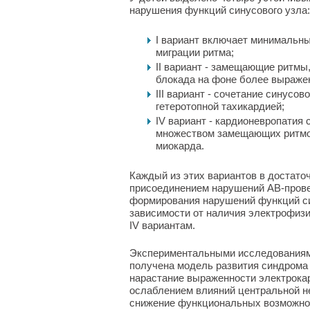
нарушения функций синусового узла:
I вариант включает минимальны
миграции ритма;
II вариант - замещающие ритмы,
блокада на фоне более выражен
III вариант - сочетание синусо
гетеротопной тахикардией;
IV вариант - кардионевропатия
множеством замещающих ритмо
миокарда.
Каждый из этих вариантов в достато
присоединением нарушений АВ-прове
формирования нарушений функций синусо
зависимости от наличия электрофизи
IV вариантам.
Экспериментальными исследованиями 
получена модель развития синдрома 
нарастание выраженности электрока
ослаблением влияний центральной не
снижение функциональных возможнос