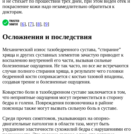
и не стихает по прошествии трех дней, при этом виден отек и
покраснение кожи надо незамедлительно обратиться к
докторам.
[
6
], [
7
], [
8
], [
9
]
Осложнения и последствия
Механический износ тазобедренного сустава, “стирание”
хряща и других суставных элементов зачастую приводит к
воспалению внутренней его части, вызывая сильные
болезненные ощущения. Не так часто, но все же встречаются
случаи полного стирания хряща, в результате чего головки
бедренной кости соприкасается с костью тазовой впадины,
создавая трение и болезненные ощущения.
Коварство боли в тазобедренном суставе заключается в том,
что неприятные ощущения могут переместиться в сторону
бедра и голени. Повреждения позвоночника в районе
поясницы также могут вызвать сильную боль в суставе.
Среди прочих симптомов, указывающих на опорно-
двигательные патологии в области таза, могут быть
ухудшение эластичности сухожилий бедра с нарушениями его