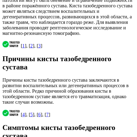
патологии могут быть онемение и ограничение подвижности
в районе поражённого сустава. Киста тазобедренного сустава
может являться следствием воспалительных и
дегенеративных процессов, развивающихся в этой области, а
также травм, что наблюдается гораздо реже. Для выявления
заболевания проводят рентгенологическое исследование и
магнитно-резонансную томографию.
[
1
], [
2
], [
3
]
Причины кисты тазобедренного
сустава
Причины кисты тазобедренного сустава заключаются в
развитии воспалительных или дегенеративных процессов в
этой области. Редко причиной образования кисты в
тазобедренном суставе является его травматизация, однако
такие случаи возможны.
[
4
], [
5
], [
6
], [
7
]
Симптомы кисты тазобедренного
сустава