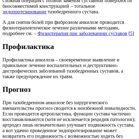
сложная операция с полной заменой суставной поверхности
биосовместимой конструкцией – тотальное
эндопротезирование
тазобедренного сустава.
А для снятия болей при фиброзном анкилозе проводится
физиотерапевтическое лечение различными методами,
подробнее см. –
Физиотерапия при заболеваниях суставов
[
5
]
Профилактика
Профилактика анкилоза – своевременное выявление и
правильное лечение воспалительных и деструктивно-
дистрофических заболеваний тазобедренных суставов, а
также предупреждение их травм.
Прогноз
При тазобедренном анкилозе без хирургического
вмешательства прогноз сводится к неизбежной инвалидности.
Если проводится артропластика, функции сустава частично
восстанавливаются (хотя не исключается рецидив патологии);
артродез лишь незначительно улучшает подвижность сустава,
а вот удачно проведенное эндопротезирование может
возвратить его подвижность с возможностью ходить без