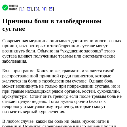
[
1
], [
2
], [
3
], [
4
], [
5
]
Причины боли в тазобедренном
суставе
Современная медицина описывает достаточно много разных
причин, из-за которых в тазобедренном суставе могут
возникнуть боли. Обычно на “ухудшение здоровья” этого
сустава влияют полученные травмы или систематические
заболевания.
Боль при травме. Конечно же, травматизм является самой
распространенной причиной среди пациентов, которые
жалуются на боли в тазобедренном суставе. Однако боль
может возникнуть не только при повреждении сустава, но и
при травме находящихся рядом органов, костей, сухожилий,
мускулатуры. Стоит бить тревогу, если после травмы боль не
стихает целую неделю. Тогда нужно срочно бежать к
неврологу и мануальному терапевту, которые смогут
назначить верный курс лечения.
В любом случае, какой бы боль ни была, нужно идти в
больницу. Помните: своевременное начало лечения боли в