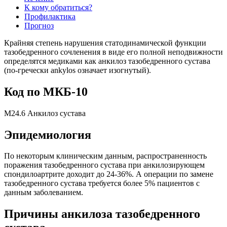
К кому обратиться?
Профилактика
Прогноз
Крайняя степень нарушения статодинамической функции
тазобедренного сочленения в виде его полной неподвижности
определятся медиками как анкилоз тазобедренного сустава
(по-гречески ankylos означает изогнутый).
Код по МКБ-10
M24.6 Анкилоз сустава
Эпидемиология
По некоторым клиническим данным, распространенность
поражения тазобедренного сустава при анкилозирующем
спондилоартрите доходит до 24-36%. А операции по замене
тазобедренного сустава требуется более 5% пациентов с
данным заболеванием.
Причины анкилоза тазобедренного