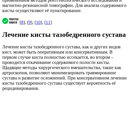
применением методов рентгенологического исследования и
магнитно-резонансной томографии. Для анализа содержимого
кисты осуществляют её пунктирование.
[
8
], [
9
], [
10
], [
11
]
Лечение кисты тазобедренного сустава
Лечение кисты тазобедренного сустава, как и других видов
кист, может быть оперативным или консервативным. В
первом случае киста полностью иссекается, во втором –
проводится откачивание содержимого полости кисты.
Щадящие методы хирургического вмешательства, такие как
артроскопия, позволяют минимизировать травмирование
сустава и развитие осложнений. При консервативном лечении
кисты тазобедренного сустава существует вероятность её
рецидивирования.