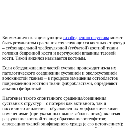
Биомеханическая дисфункция
тазобедренного сустава
может
быть результатом срастания сочленяющихся костных структур
– субхондральной трабекулярной (губчатой) костной ткани
головки бедренной кости и вертлужной впадины тазовой
кости. Такой анкилоз называется костным.
Если обездвиживание частей сустава происходит из-за их
патологического соединении суставной и околосуставной
волокнистой тканью – в процессе замещения остеобластов
поврежденной костной ткани фибробластами, определяют
анкилоз фиброзный.
Патогенез такого спонтанного сращения/соединения
суставных структур – с потерей как активного, так и
пассивного движения – обусловлен их морфологическими
изменениями (при указанных выше заболеваниях), включая
разрушение костной ткани; образование остеофитов;
альтерацию тканей эпифизарного хряща (с его истончением);