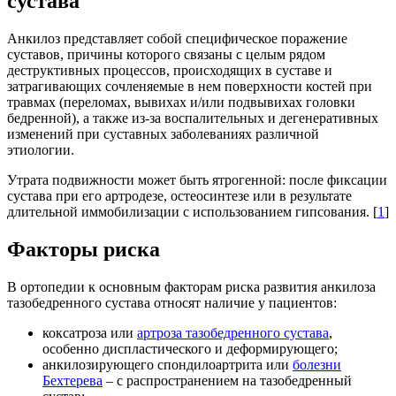
сустава
Анкилоз представляет собой специфическое поражение
суставов, причины которого связаны с целым рядом
деструктивных процессов, происходящих в суставе и
затрагивающих сочленяемые в нем поверхности костей при
травмах (переломах, вывихах и/или подвывихах головки
бедренной), а также из-за воспалительных и дегенеративных
изменений при суставных заболеваниях различной
этиологии.
Утрата подвижности может быть ятрогенной: после фиксации
сустава при его артродезе, остеосинтезе или в результате
длительной иммобилизации с использованием гипсования. [
1
]
Факторы риска
В ортопедии к основным факторам риска развития анкилоза
тазобедренного сустава относят наличие у пациентов:
коксатроза или
артроза тазобедренного сустава
,
особенно диспластического и деформирующего;
анкилозирующего спондилоартрита или
болезни
Бехтерева
– с распространением на тазобедренный