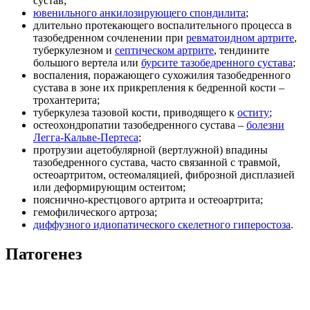
сустав;
ювенильного анкилозирующего спондилита
;
длительно протекающего воспалительного процесса в
тазобедренном сочленении при
ревматоидном артрите
,
туберкулезном и
септическом артрите
, тендините
большого вертела или
бурсите тазобедренного сустава
;
воспаления, поражающего сухожилия тазобедренного
сустава в зоне их прикрепления к бедренной кости –
трохантерита;
туберкулеза тазовой кости, приводящего к
оститу
;
остеохондропатии тазобедренного сустава –
болезни
Легга-Кальве-Пертеса
;
протрузии ацетобулярной (вертлужной) впадины
тазобедренного сустава, часто связанной с травмой,
остеоартритом, остеомаляцией, фиброзной дисплазией
или деформирующим остеитом;
пояснично-крестцового артрита и остеоартрита;
гемофилического артроза;
диффузного идиопатического скелетного гиперостоза
.
Патогенез