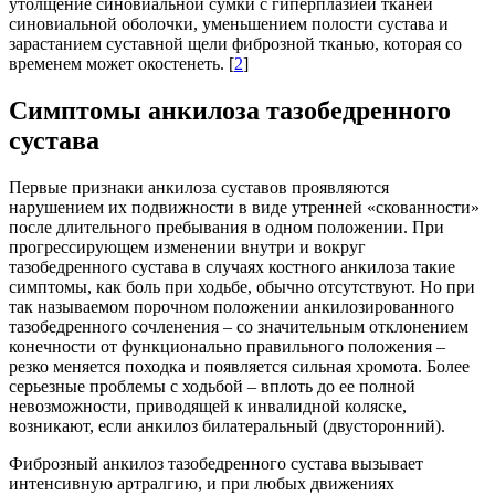
утолщение синовиальной сумки с гиперплазией тканей
синовиальной оболочки, уменьшением полости сустава и
зарастанием суставной щели фиброзной тканью, которая со
временем может окостенеть. [
2
]
Симптомы анкилоза тазобедренного
сустава
Первые признаки анкилоза суставов проявляются
нарушением их подвижности в виде утренней «скованности»
после длительного пребывания в одном положении. При
прогрессирующем изменении внутри и вокруг
тазобедренного сустава в случаях костного анкилоза такие
симптомы, как боль при ходьбе, обычно отсутствуют. Но при
так называемом порочном положении анкилозированного
тазобедренного сочленения – со значительным отклонением
конечности от функционально правильного положения –
резко меняется походка и появляется сильная хромота. Более
серьезные проблемы с ходьбой – вплоть до ее полной
невозможности, приводящей к инвалидной коляске,
возникают, если анкилоз билатеральный (двусторонний).
Фиброзный анкилоз тазобедренного сустава вызывает
интенсивную артралгию, и при любых движениях