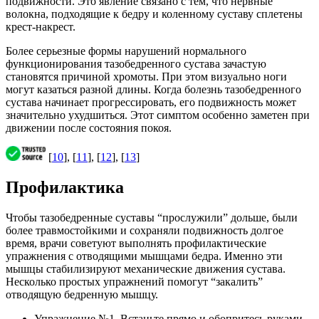
подвижности. Это явление связано с тем, что нервные
волокна, подходящие к бедру и коленному суставу сплетены
крест-накрест.
Более серьезные формы нарушений нормального
функционирования тазобедренного сустава зачастую
становятся причиной хромоты. При этом визуально ноги
могут казаться разной длины. Когда болезнь тазобедренного
сустава начинает прогрессировать, его подвижность может
значительно ухудшиться. Этот симптом особенно заметен при
движении после состояния покоя.
[
10
], [
11
], [
12
], [
13
]
Профилактика
Чтобы тазобедренные суставы “прослужили” дольше, были
более травмостойкими и сохраняли подвижность долгое
время, врачи советуют выполнять профилактические
упражнения с отводящими мышцами бедра. Именно эти
мышцы стабилизируют механические движения сустава.
Несколько простых упражнений помогут “закалить”
отводящую бедренную мышцу.
Упражнение №1. Встаньте прямо и обопритесь руками