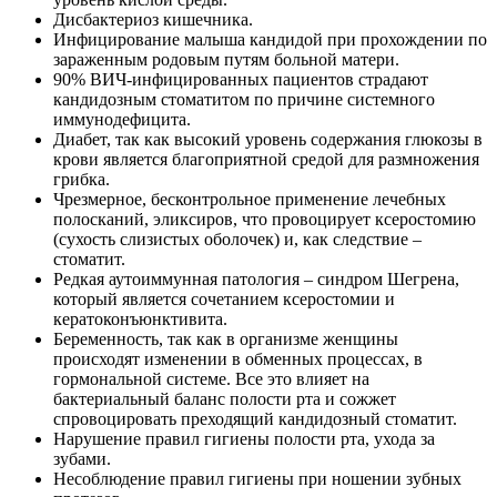
Дисбактериоз кишечника.
Инфицирование малыша кандидой при прохождении по
зараженным родовым путям больной матери.
90% ВИЧ-инфицированных пациентов страдают
кандидозным стоматитом по причине системного
иммунодефицита.
Диабет, так как высокий уровень содержания глюкозы в
крови является благоприятной средой для размножения
грибка.
Чрезмерное, бесконтрольное применение лечебных
полосканий, эликсиров, что провоцирует ксеростомию
(сухость слизистых оболочек) и, как следствие –
стоматит.
Редкая аутоиммунная патология – синдром Шегрена,
который является сочетанием ксеростомии и
кератоконъюнктивита.
Беременность, так как в организме женщины
происходят изменении в обменных процессах, в
гормональной системе. Все это влияет на
бактериальный баланс полости рта и сожжет
спровоцировать преходящий кандидозный стоматит.
Нарушение правил гигиены полости рта, ухода за
зубами.
Несоблюдение правил гигиены при ношении зубных