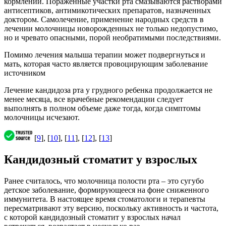
кормлении. Пораженные участки рта смазываются растворами
антисептиков, антимикотических препаратов, назначенных
доктором. Самолечение, применение народных средств в
лечении молочницы новорожденных не только недопустимо,
но и чревато опасными, порой необратимыми последствиями.
Помимо лечения малыша терапии может подвергнуться и
мать, которая часто является провоцирующим заболевание
источником
Лечение кандидоза рта у грудного ребенка продолжается не
менее месяца, все врачебные рекомендации следует
выполнять в полном объеме даже тогда, когда симптомы
молочницы исчезают.
[
9
], [
10
], [
11
], [
12
], [
13
]
Кандидозный стоматит у взрослых
Ранее считалось, что молочница полости рта – это сугубо
детское заболевание, формирующееся на фоне сниженного
иммунитета. В настоящее время стоматологи и терапевты
пересматривают эту версию, поскольку активность и частота,
с которой кандидозный стоматит у взрослых начал