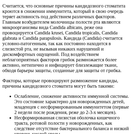
Считается, что основные причины кандидозного стоматита
кроются в снижении иммунитета, который в свою очередь
теряет активность под действием различных факторов.
Главным возбудителем молочницы полости рта являются
микроорганизмы вида Candida albicans, реже она
провоцируется Candida krusei, Candida tropicalis, Candida
glabrata и Candida parapsilosis. Кандида (Candida) считается
условно-патогенным, так как постоянно находится в
слизистой рта, не вызывая никаких нарушений и
дискомфортных ощущений. Под воздействием
неблагоприятных факторов грибок размножается более
активно, нетипично и инфицирует близлежащие ткани,
обходя барьеры защиты, созданные для защиты от грибка.
Факторы, которые провоцируют размножение кандиды,
причины кандидозного стоматита могут быть такими:
Ослабление, снижение активности иммунной системы.
Это состояние характерно для новорожденных детей,
младенцев с несформированным иммунитетом (первые
2 недели после рождения, реже до 2-3-х месяцев).
Несформированная слизистая оболочка кишечного
тракта, ротовой полости у новорожденных, как
следствие отсутствие бактериального баланса и низкий
уровень кислой среды.