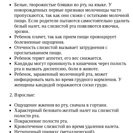
Белые, творожистые бляшки во рту, на языке. У
новорожденных первые признаки молочницы часто
пропускаются, так как они схожи с остатками молочной
пищи. Если родители пытаются самостоятельно удалить
белый налет, на слизистой рта появляются язвочки,
эрозии.
Ребенок плачет, так как прием пищи провоцирует
болезненные ощущения.
Отечность слизистой вызывает затруднения с
проглатыванием пищи.
Ребенок теряет аппетит, его вес снижается.
Кандиды могут проникнуть в кишечник через полость
рта и вызвать диспепсию, боли в животе.
Ребенок, зараженный молочницей рта, может
инфицировать мать во время грудного кормления. У
женщины кандидой поражаются соски груди.
Взрослые:
Ощущение жжения во рту, сначала в гортани.
Характерный беловато-желтый налет на слизистой
полости рта.
Покраснение полости рта.
Кровотечение слизистой во время удаления налета.
Нетипичный привкус (металлический).