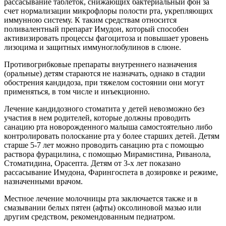
рассасывание таблеток, снижающих бактериальный фон за
счет нормализации микрофлоры полости рта, укрепляющих
иммунною систему. К таким средствам относится
поливалентный препарат Имудон, который способен
активизировать процессы фагоцитоза и повышает уровень
лизоцима и защитных иммуноглобулинов в слюне.
Противогрибковые препараты внутреннего назначения
(оральные) детям стараются не назначать, однако в стадии
обострения кандидоза, при тяжелом состоянии они могут
применяться, в том числе и инъекционно.
Лечение кандидозного стоматита у детей невозможно без
участия в нем родителей, которые должны проводить
санацию рта новорожденного малыша самостоятельно либо
контролировать полоскание рта у более старших детей. Детям
старше 5-7 лет можно проводить санацию рта с помощью
раствора фурацилина, с помощью Мирамистина, Риванола,
Стоматидина, Орасепта. Детям от 3-х лет показано
рассасывание Имудона, Фарингоспета в дозировке и режиме,
назначенными врачом.
Местное лечение молочницы рта заключается также и в
смазывании белых пятен (афты) оксолиновой мазью или
другим средством, рекомендованным педиатром.