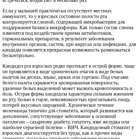
встречаться, возрастает в несколько раз.
Если у малышей практически отсутствует местных
иммунитет, то у взрослых состояние полости рта
контролируется слюной, содержащей микробактерии для
поддержания баланса микрофлоры. Как только состав слюны
изменятся под воздействием приема антибиотиков,
гормональных препаратов, в результате заболевания
внутренних органов, систем, при вирусах или инфекциях, для
кандиды появляется прекрасная возможность размножаться
бесконтрольно.
Кандидоз рта взрослых редко протекает в острой форме, чаще
он проявляется в виде хронических очагов в виде белых
налетов на деснах, языке, щеках или гортани. Под очагами
белого налета скрывается эрозированная поверхность,
удаление белых выделений может вызвать кровоточивость и
боль. Острая форма кандидоза характерна сильным жжением
во рту, болью в горле, невозможностью проглатывать пищу,
потерей вкусовых ощущений. Хроническое течение
молочницы типично для стоматита, который развивается как
дополнение, сопутствующее заболевание к основной
патологии – сахарному диабету, гепатиту, язве желудка или
наиболее серьезной болезни – ВИЧ. Кандидозный стоматит у
взрослых диагностируется без труда, как и прочие виды
стоматита, поскольку признаки заболевания визуально