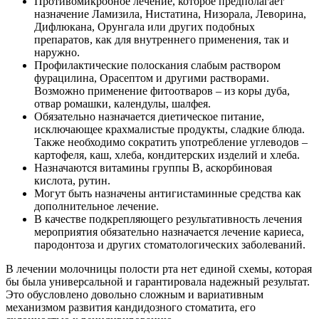
Противомикробное лечение, которое предполагает
назначение Ламизила, Нистатина, Низорала, Леворина,
Дифлюкана, Орунгала или других подобных
препаратов, как для внутреннего применения, так и
наружно.
Профилактические полоскания слабым раствором
фурацилина, Орасептом и другими растворами.
Возможно применение фитоотваров – из коры дуба,
отвар ромашки, календулы, шалфея.
Обязательно назначается диетическое питание,
исключающее крахмалистые продукты, сладкие блюда.
Также необходимо сократить употребление углеводов –
картофеля, каш, хлеба, кондитерских изделий и хлеба.
Назначаются витамины группы В, аскорбиновая
кислота, рутин.
Могут быть назначены антигистаминные средства как
дополнительное лечение.
В качестве подкрепляющего результативность лечения
мероприятия обязательно назначается лечение кариеса,
пародонтоза и других стоматологических заболеваний.
В лечении молочницы полости рта нет единой схемы, которая
бы была универсальной и гарантировала надежный результат.
Это обусловлено довольно сложным и вариативным
механизмом развития кандидозного стоматита, его