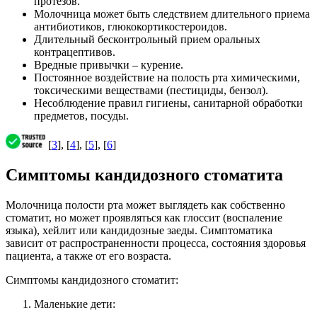
протезов.
Молочница может быть следствием длительного приема
антибиотиков, глюкокортикостероидов.
Длительный бесконтрольный прием оральных
контрацептивов.
Вредные привычки – курение.
Постоянное воздействие на полость рта химическими,
токсическими веществами (пестициды, бензол).
Несоблюдение правил гигиены, санитарной обработки
предметов, посуды.
[
3
], [
4
], [
5
], [
6
]
Симптомы кандидозного стоматита
Молочница полости рта может выглядеть как собственно
стоматит, но может проявляться как глоссит (воспаление
языка), хейлит или кандидозные заеды. Симптоматика
зависит от распространенности процесса, состояния здоровья
пациента, а также от его возраста.
Симптомы кандидозного стоматит:
Маленькие дети: