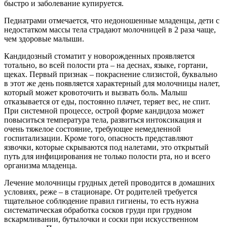
быстро и заболевание купируется.
Педиатрами отмечается, что недоношенные младенцы, дети с
недостатком массы тела страдают молочницей в 2 раза чаще,
чем здоровые малыши.
Кандидозный стоматит у новорожденных проявляется
тотально, во всей полости рта – на деснах, языке, гортани,
щеках. Первый признак – покраснение слизистой, буквально
в этот же день появляется характерный для молочницы налет,
который может кровоточить и вызвать боль. Малыш
отказывается от еды, постоянно плачет, теряет вес, не спит.
При системной процессе, острой форме кандидоза может
повыситься температура тела, развиться интоксикация и
очень тяжелое состояние, требующее немедленной
госпитализации. Кроме того, опасность представляют
язвочки, которые скрываются под налетами, это открытый
путь для инфицирования не только полости рта, но и всего
организма младенца.
Лечение молочницы грудных детей проводится в домашних
условиях, реже – в стационаре. От родителей требуется
тщательное соблюдение правил гигиены, то есть нужна
систематическая обработка сосков груди при грудном
вскармливании, бутылочки и соски при искусственном