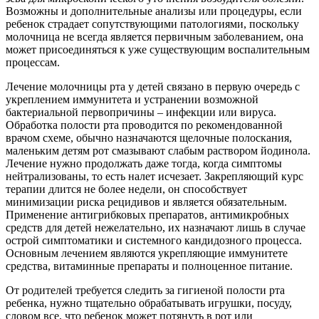
Возможны и дополнительные анализы или процедуры, если
ребенок страдает сопутствующими патологиями, поскольку
молочница не всегда является первичным заболеванием, она
может присоединяться к уже существующим воспалительным
процессам.
Лечение молочницы рта у детей связано в первую очередь с
укреплением иммунитета и устранении возможной
бактериальной первопричины – инфекции или вируса.
Обработка полости рта проводится по рекомендованной
врачом схеме, обычно назначаются щелочные полоскания,
маленьким детям рот смазывают слабым раствором йодинола.
Лечение нужно продолжать даже тогда, когда симптомы
нейтрализованы, то есть налет исчезает. Закрепляющий курс
терапии длится не более недели, он способствует
минимизации риска рецидивов и является обязательным.
Применение антигрибковых препаратов, антимикробных
средств для детей нежелательно, их назначают лишь в случае
острой симптоматики и системного кандидозного процесса.
Основным лечением являются укрепляющие иммунитете
средства, витаминные препараты и полноценное питание.
От родителей требуется следить за гигиеной полости рта
ребенка, нужно тщательно обрабатывать игрушки, посуду,
словом все, что ребенок может потянуть в рот или