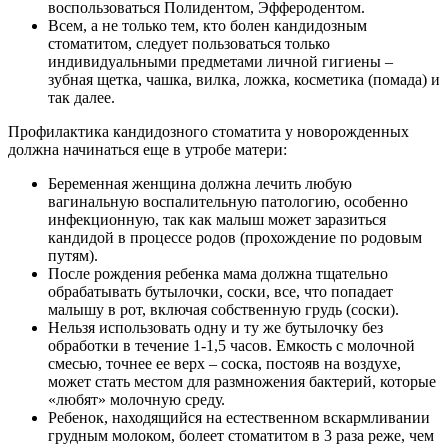
воспользоваться Полидентом, Эфферодентом.
Всем, а не только тем, кто болен кандидозным
стоматитом, следует пользоваться только
индивидуальными предметами личной гигиены –
зубная щетка, чашка, вилка, ложка, косметика (помада) и
так далее.
Профилактика кандидозного стоматита у новорожденных
должна начинаться еще в утробе матери:
Беременная женщина должна лечить любую
вагинальную воспалительную патологию, особенно
инфекционную, так как малыш может заразиться
кандидой в процессе родов (прохождение по родовым
путям).
После рождения ребенка мама должна тщательно
обрабатывать бутылочки, соски, все, что попадает
малышу в рот, включая собственную грудь (соски).
Нельзя использовать одну и ту же бутылочку без
обработки в течение 1-1,5 часов. Емкость с молочной
смесью, точнее ее верх – соска, постояв на воздухе,
может стать местом для размножения бактерий, которые
«любят» молочную среду.
Ребенок, находящийся на естественном вскармливании
грудным молоком, болеет стоматитом в 3 раза реже, чем