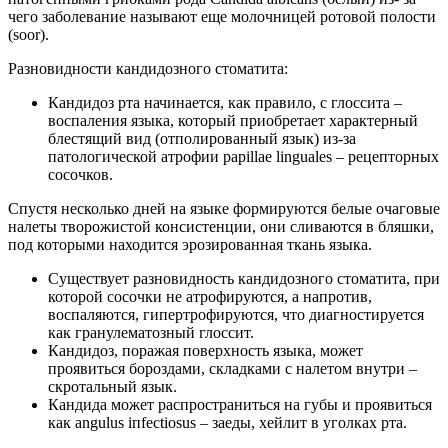
чего заболевание называют еще молочницей ротовой полости
(soor).
Разновидности кандидозного стоматита:
Кандидоз рта начинается, как правило, с глоссита –
воспаления языка, который приобретает характерный
блестящий вид (отполированный язык) из-за
патологической атрофии papillae linguales – рецепторных
сосочков.
Спустя несколько дней на языке формируются белые очаговые
налеты творожистой консистенции, они сливаются в бляшки,
под которыми находится эрозированная ткань языка.
Существует разновидность кандидозного стоматита, при
которой сосочки не атрофируются, а напротив,
воспаляются, гипертрофируются, что диагностируется
как гранулематозный глоссит.
Кандидоз, поражая поверхность языка, может
проявиться бороздами, складками с налетом внутри –
скротальный язык.
Кандида может распространиться на губы и проявиться
как angulus iпfectiosus – заеды, хейлит в уголках рта.