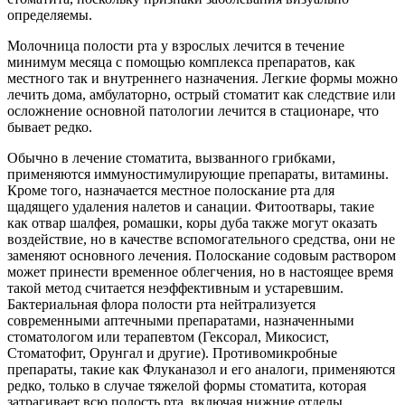
определяемы.
Молочница полости рта у взрослых лечится в течение
минимум месяца с помощью комплекса препаратов, как
местного так и внутреннего назначения. Легкие формы можно
лечить дома, амбулаторно, острый стоматит как следствие или
осложнение основной патологии лечится в стационаре, что
бывает редко.
Обычно в лечение стоматита, вызванного грибками,
применяются иммуностимулирующие препараты, витамины.
Кроме того, назначается местное полоскание рта для
щадящего удаления налетов и санации. Фитоотвары, такие
как отвар шалфея, ромашки, коры дуба также могут оказать
воздействие, но в качестве вспомогательного средства, они не
заменяют основного лечения. Полоскание содовым раствором
может принести временное облегчения, но в настоящее время
такой метод считается неэффективным и устаревшим.
Бактериальная флора полости рта нейтрализуется
современными аптечными препаратами, назначенными
стоматологом или терапевтом (Гексорал, Микосист,
Стоматофит, Орунгал и другие). Противомикробные
препараты, такие как Флуканазол и его аналоги, применяются
редко, только в случае тяжелой формы стоматита, которая
затрагивает всю полость рта, включая нижние отделы