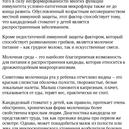
того в силу несформированности многих функций
иммунитета условно-патогенная микрофлора также не до
конца развита. Обусловленный возрастным несовершенством
местной иммунной защиты, этот фактор способствует тому,
что кандидозный стоматит у детей является
распространенным заболеванием.
Кроме недостаточной иммунной защиты фактором, который
способствует размножению грибков, является молочное
питание – как грудное молоко, так и искусственные смеси.
Молочная среда – это наиболее благоприятная возможность
для питания и распространения кандиды, которая относится к
дрожжеподобным микроорганизмам.
Симптомы молочницы рта у ребенка отчетливо видны – это
красная слизистая оболочка полости, творожистые, белые
локальные налеты. Малыш становится капризным, плачет,
отказывается от еды, теряет вес, практически не спит.
Кандидозный стоматит у детей, как правило, протекает очень
обостренно, хроническая форма молочницы более
свойственна взрослым людям. Диагностика кандидоза не
представляет труда, так как признаки видны при первом же
осмотре. Однако, может понадобиться мазок из полости или
зева для микроскопического уточнения возбудителя болезни.