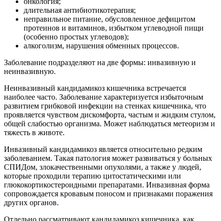
онкология;
длительная антибиотикотерапия;
неправильное питание, обусловленное дефицитом
протеинов и витаминов, избытком углеводной пищи
(особенно простых углеводов);
алкоголизм, нарушения обменных процессов.
Заболевание подразделяют на две формы: инвазивную и
неинвазивную.
Неинвазивный кандидамикоз кишечника встречается
наиболее часто. Заболевание характеризуется избыточным
развитием грибковой инфекции на стенках кишечника, что
проявляется чувством дискомфорта, частым и жидким стулом,
общей слабостью организма. Может наблюдаться метеоризм и
тяжесть в животе.
Инвазивный кандидамикоз является относительно редким
заболеванием. Такая патология может развиваться у больных
СПИДом, злокачественными опухолями, а также у людей,
которые проходили терапию цитостатическими или
глюкокортикостероидными препаратами. Инвазивная форма
сопровождается кровавым поносом и признаками поражения
других органов.
Отдельно рассматривают кандидамикоз кишечника, как