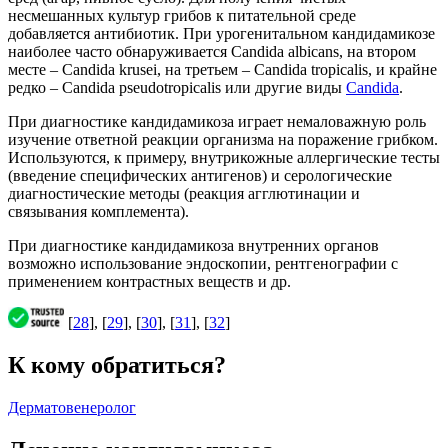
несмешанных культур грибов к питательной среде
добавляется антибиотик. При урогенитальном кандидамикозе
наиболее часто обнаруживается Candida albicans, на втором
месте – Candida krusei, на третьем – Candida tropicalis, и крайне
редко – Candida pseudotropicalis или другие виды
Candida
.
При диагностике кандидамикоза играет немаловажную роль
изучение ответной реакции организма на поражение грибком.
Используются, к примеру, внутрикожные аллергические тесты
(введение специфических антигенов) и серологические
диагностические методы (реакция агглютинации и
связывания комплемента).
При диагностике кандидамикоза внутренних органов
возможно использование эндоскопии, рентгенографии с
применением контрастных веществ и др.
[
28
], [
29
], [
30
], [
31
], [
32
]
К кому обратиться?
Дерматовенеролог