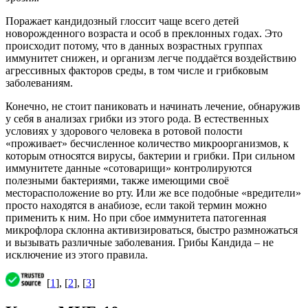
Поражает кандидозный глоссит чаще всего детей
новорожденного возраста и особ в преклонных годах. Это
происходит потому, что в данных возрастных группах
иммунитет снижен, и организм легче поддаётся воздействию
агрессивных факторов среды, в том числе и грибковым
заболеваниям.
Конечно, не стоит паниковать и начинать лечение, обнаружив
у себя в анализах грибки из этого рода. В естественных
условиях у здорового человека в ротовой полости
«проживает» бесчисленное количество микроорганизмов, к
которым относятся вирусы, бактерии и грибки. При сильном
иммунитете данные «сотоварищи» контролируются
полезными бактериями, также имеющими своё
месторасположение во рту. Или же все подобные «вредители»
просто находятся в анабиозе, если такой термин можно
применить к ним. Но при сбое иммунитета патогенная
микрофлора склонна активизироваться, быстро размножаться
и вызывать различные заболевания. Грибы Кандида – не
исключение из этого правила.
[
1
], [
2
], [
3
]