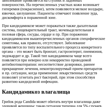
заболевание проявляется на ступнях и ладонных
поверхностях. На перечисленных участках кожи возникает
гиперемия (покраснение), затем появляются мелкие волдыри,
язвочки, шелушение. Пациенты отмечают появление зуда,
дискомфорта в пораженной зоне.
При кандидамикозе может поражаться также дыхательная
система, пищеварительный тракт, мочевыделительная и
половая сфера, сосуды, сердце и пр. При поражении
кандидамикозом вышеперечисленных органов специфические
симптомы, как правило, отсутствуют. Заболевание
проявляется по типу воспалительного процесса конкретного
органа – это может быть бронхит, гастроэнтерит, пневмония,
эндокардит и др. Такой тип кандидамикоза чаще всего
появляется при неверно или некорректно проводимой
антибиотикотерапии: несоответствие дозировки, раннее
прекращение лечения, неконтролируемый прием препаратов
и пр. ситуации, когда применение лекарственных средств
позволяет угнетать рост бактерий, при этом способствуя
развитию кандидозной инфекции.
Кандидамикоз влагалища
Грибок рода Candida может обитать внутри влагалища даже
здоровой женщины: такая ситуация типична для 5% случаев.