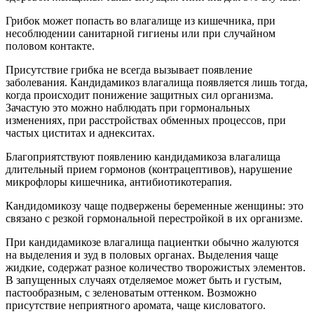
Грибок может попасть во влагалище из кишечника, при
несоблюдении санитарной гигиены или при случайном
половом контакте.
Присутствие грибка не всегда вызывает появление
заболевания. Кандидамикоз влагалища появляется лишь тогда,
когда происходит понижение защитных сил организма.
Зачастую это можно наблюдать при гормональных
изменениях, при расстройствах обменных процессов, при
частых циститах и аднекситах.
Благоприятствуют появлению кандидамикоза влагалища
длительный прием гормонов (контрацептивов), нарушение
микрофлоры кишечника, антибиотикотерапия.
Кандидомикозу чаще подвержены беременные женщины: это
связано с резкой гормональной перестройкой в их организме.
При кандидамикозе влагалища пациентки обычно жалуются
на выделения и зуд в половых органах. Выделения чаще
жидкие, содержат разное количество творожистых элементов.
В запущенных случаях отделяемое может быть и густым,
пастообразным, с зеленоватым оттенком. Возможно
присутствие неприятного аромата, чаще кисловатого.