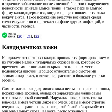
вторичное заболевание после язвенной болезни с нарушением
целостности эпителиальной ткани, а также перианальную
форму кандидодерматоза, когда в процесс вовлекается кожа
вокруг ануса. Такое поражение зачастую возникает среди
гомосексуалистов и протекает на фоне других инфекций, в
частности, герпеса.
[
20
], [
21
], [
22
]
Кандидамикоз кожи
Кандидамикоз кожных складок проявляется формированием в
их глубине мелких пузырчатых образований, которые со
временем самостоятельно вскрываются, а на их месте
появляются язвочки. Процесс относительно быстрыми
темпами нарастает, язвочки перерастают в большие участки
эрозии.
Симптоматика кандидамикоза кожи весьма специфична: зоны,
пораженные эрозией, обладают характерным малиновым
оттенком с легкой синевой. Наружная поверхность слегка
влажная, имеет четкий лаковый блеск. Язвы имеют строгие
очертания, ограниченные неширокой белой «бахромой» из
эпидермальных слоев. На коже, расположенной в