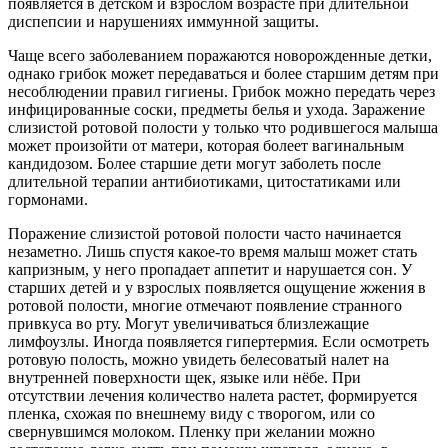
появляется в детском и взрослом возрасте при длительной
диспепсии и нарушениях иммунной защиты.
Чаще всего заболеванием поражаются новорожденные детки,
однако грибок может передаваться и более старшим детям при
несоблюдении правил гигиены. Грибок можно передать через
инфицированные соски, предметы белья и ухода. Заражение
слизистой ротовой полости у только что родившегося малыша
может произойти от матери, которая болеет вагинальным
кандидозом. Более старшие дети могут заболеть после
длительной терапии антибиотиками, цитостатиками или
гормонами.
Поражение слизистой ротовой полости часто начинается
незаметно. Лишь спустя какое-то время малыш может стать
капризным, у него пропадает аппетит и нарушается сон. У
старших детей и у взрослых появляется ощущение жжения в
ротовой полости, многие отмечают появление странного
привкуса во рту. Могут увеличиваться близлежащие
лимфоузлы. Иногда появляется гипертермия. Если осмотреть
ротовую полость, можно увидеть белесоватый налет на
внутренней поверхности щек, языке или нёбе. При
отсутствии лечения количество налета растет, формируется
пленка, схожая по внешнему виду с творогом, или со
свернувшимся молоком. Пленку при желании можно