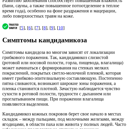
Развитию заболевания способствует повышенная влажность
(бани, сауны, а также повышенное потоотделение в теплое
время года), особенно на фоне раздражения и мацерации,
либо поверхностных травм на коже.
[
5
], [
6
], [
7
], [
8
], [
9
], [
10
]
Симптомы кандидамикоза
Симптомы кандидоза во многом зависят от локализации
грибкового поражения. Так, кандидамикоз слизистой
(ротовой или носовой полости, горла, пищевода, влагалища)
может начинаться с формирования на стенках мелких
покраснений, покрытых светло-молочной пленкой, которая
имеет грибково-эпителиальную составляющую. Постепенно
пятна сливаются, возникают широкие зоны поражения, а
пленка становится плотной. Зачастую наблюдается чувство
сухости в ротовой полости, трудности с дыханием или
проглатыванием пищи. При поражении влагалища
появляются выделения.
Кандидамикоз кожных покровов берет свое начало в местах
складок – между пальцами, под молочными железами, между
ягодицами, в области паха или живота у полных людей. Часто