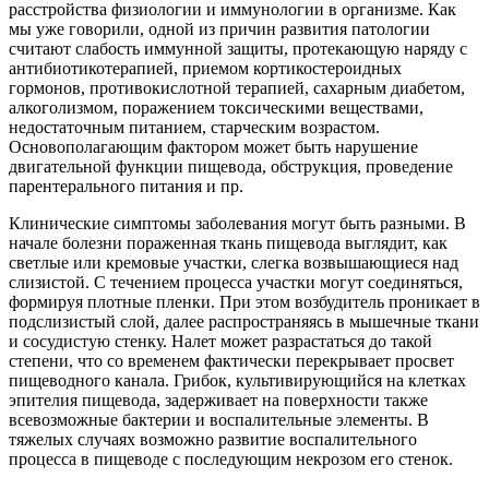
расстройства физиологии и иммунологии в организме. Как
мы уже говорили, одной из причин развития патологии
считают слабость иммунной защиты, протекающую наряду с
антибиотикотерапией, приемом кортикостероидных
гормонов, противокислотной терапией, сахарным диабетом,
алкоголизмом, поражением токсическими веществами,
недостаточным питанием, старческим возрастом.
Основополагающим фактором может быть нарушение
двигательной функции пищевода, обструкция, проведение
парентерального питания и пр.
Клинические симптомы заболевания могут быть разными. В
начале болезни пораженная ткань пищевода выглядит, как
светлые или кремовые участки, слегка возвышающиеся над
слизистой. С течением процесса участки могут соединяться,
формируя плотные пленки. При этом возбудитель проникает в
подслизистый слой, далее распространяясь в мышечные ткани
и сосудистую стенку. Налет может разрастаться до такой
степени, что со временем фактически перекрывает просвет
пищеводного канала. Грибок, культивирующийся на клетках
эпителия пищевода, задерживает на поверхности также
всевозможные бактерии и воспалительные элементы. В
тяжелых случаях возможно развитие воспалительного
процесса в пищеводе с последующим некрозом его стенок.