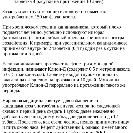
таблетка 4 р./сутки на протяжении 10 дней).
Зачастую местную терапию используют совместно с
употреблением 150 мг флуконазола.
При хроническом течении кандидамикоза, который плохо
поддается лечению, успешно используют низорал
(кетоконазол) – антигрибковый препарат широкого спектра
воздействия. К примеру, при урогенитальном кандидамикозе
принимают внутрь по 2 таблетки (0,4 г) один раз в сутки на
протяжении 5 дней.
Если кандидамикоз протекает на фоне трихомонадной
инфекции, назначают Клион-Д (содержит 0,5 г метронидазола
и 0,15 г миконазола). Таблетку вводят глубоко в полость
влагалища ежедневно на протяжении 10 дней. Мужчины
употребляют Клион-Д перорально на протяжении такого же
периода.
Народная медицина советует для избавления от
кандидамикоза употреблять внутрь чеснок по следующей
схеме: в первый день съедать 1 зубок, далее ежедневно
добавлять ещё по одному зубку, доведя количество до 12
зубков. После того, как съели чеснок, нельзя принимать пищу
и пить около часа. Рецепт действенный, однако, имеет много
противопоказаний, в частности, заболевания ЖКТ.