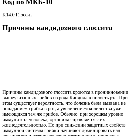
Код по МКБ-10
K14.0 Глоссит
Причины кандидозного глоссита
Причины кандидозного глоссита кроются в проникновении
вышеуказанных грибов из рода Кандида в полость рта. При
этом существует вероятность, что болезнь была вызвана не
попаданием грибка в рот, а увеличением количества уже
имеющихся там же грибов. Обычно, при хорошем уровне
иммунитета человека, организм справляется с их
жизнедеятельностью. Но при снижении защитных свойств
иммунной системы грибки начинают доминировать над
организмом и развивают свою «активность», приводя к