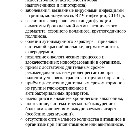
надпочечников и гипотериоза),
заболевания, вызванные вирусными инфекциями
– гриппа, мононуклеоза, ВИЧ-инфекции, СПИДа,
различные аллергологические дисфункции –
симптомы бронхиальной астмы, атопического
дерматита, сезонного поллиноза, круглогодичного
поллиноза,
болезни аутоиммунного характера – признаки
системной красной волчанки, дерматомиозита,
склеродермии,
появление онкологических процессов и
злокачественных новообразований в организме,
приём с достаточно длительным сроком
рекомендованных иммунодепрессантов при
наличии у человека трансплантируемых органов,
приём с достаточно длительным сроком гормонов
из группы глюкокортикоидов и
антибактериальных препаратов,
имеющийся в анамнезе хронический алкоголизм,
постоянное, систематическое табакокурение с
большим количеством выкуриваемых сигарет
(особенно, для мужчин),
отсутствие оптимального количества витаминов в
организме при гиповитаминозе или авитаминозе.