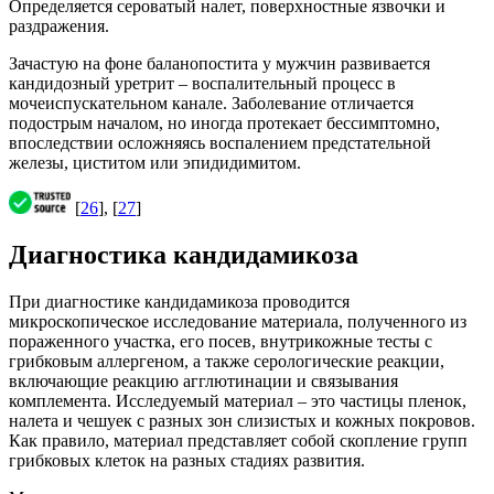
Определяется сероватый налет, поверхностные язвочки и
раздражения.
Зачастую на фоне баланопостита у мужчин развивается
кандидозный уретрит – воспалительный процесс в
мочеиспускательном канале. Заболевание отличается
подострым началом, но иногда протекает бессимптомно,
впоследствии осложняясь воспалением предстательной
железы, циститом или эпидидимитом.
[
26
], [
27
]
Диагностика кандидамикоза
При диагностике кандидамикоза проводится
микроскопическое исследование материала, полученного из
пораженного участка, его посев, внутрикожные тесты с
грибковым аллергеном, а также серологические реакции,
включающие реакцию агглютинации и связывания
комплемента. Исследуемый материал – это частицы пленок,
налета и чешуек с разных зон слизистых и кожных покровов.
Как правило, материал представляет собой скопление групп
грибковых клеток на разных стадиях развития.