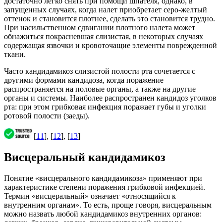
достаточно легко снять при помощи шпателя, однако, в
запущенных случаях, когда налет приобретает серо-желтый
оттенок и становится плотнее, сделать это становится трудно.
При насильственном сдвигании плотного налета может
обнажиться покрасневшая слизистая, в некоторых случаях
содержащая язвочки и кровоточащие элементы поврежденной
ткани.
Часто кандидамикоз слизистой полости рта сочетается с
другими формами кандидоза, когда поражение
распространяется на половые органы, а также на другие
органы и системы. Наиболее распространен кандидоз уголков
рта: при этом грибковая инфекция поражает губы и уголки
ротовой полости (заеды).
[
11
], [
12
], [
13
]
Висцеральный кандидамикоз
Понятие «висцерального кандидамикоза» применяют при
характеристике степени поражения грибковой инфекцией.
Термин «висцеральный» означает «относящийся к
внутренним органам». То есть, проще говоря, висцеральным
можно назвать любой кандидамикоз внутренних органов: