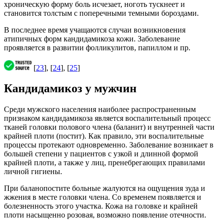
хроническую форму боль исчезает, ноготь тускнеет и
становится толстым с поперечными темными бороздами.
В последнее время учащаются случаи возникновения
атипичных форм кандидамикоза кожи. Заболевание
проявляется в развитии фолликулитов, папиллом и пр.
[
23
], [
24
], [
25
]
Кандидамикоз у мужчин
Среди мужского населения наиболее распространенным
признаком кандидамикоза является воспалительный процесс
тканей головки полового члена (баланит) и внутренней части
крайней плоти (постит). Как правило, эти воспалительные
процессы протекают одновременно. Заболевание возникает в
большей степени у пациентов с узкой и длинной формой
крайней плоти, а также у лиц, пренебрегающих правилами
личной гигиены.
При баланопостите больные жалуются на ощущения зуда и
жжения в месте головки члена. Со временем появляется и
болезненность этого участка. Кожа на головке и крайней
плоти насыщенно розовая, возможно появление отечности.