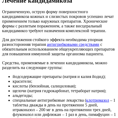
Лечение кандидамикоза
Ограниченную, острую форму поверхностного
кандидамикоза кожных и слизистых покровов успешно лечат
применением только наружных препаратов. Хронические
формы с разлитым поражением, а также висцеральный
кандидамикоз требуют назначения комплексной терапии.
Для достижения стойкого эффекта необходима упорная
разносторонняя терапия
антигрибковыми средствами
с
обязательным использованием общеукрепляющих препаратов
для повышения иммунной защиты организма пациента.
Средства, применяемые в лечении кандидамикоза, можно
разделить на следующие группы:
йодсодержащие препараты (натрия и калия йодид);
красители;
кислоты (бензойная, салициловая);
щелочи (натрия гидрокарбонат, тетраборат натрия);
альдегиды;
специальные антигрибковые лекарства (
клотримазол
– 1
таблетка дважды в день на протяжении 5 дней,
итраконазол – 200 мг в день на протяжении трех дней,
флуконазол или дифлюкан – 1 раз в день, пимафуцин – 1