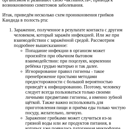
возникновению симптомов заболевания.
Итак, приведём несколько схем проникновения грибков
Кандида в полость рта:
Заражение, полученное в результате контакта с другим
человеком, который заражён инфекцией. Или же при
взаимодействии с заражённой средой. Рассмотрим
подробнее вышесказанное:
Попадание инфекции в организм может
произойти при обычном бытовом
взаимодействии: при поцелуях, кормлении
ребёнка грудью матерью и так далее.
Игнорирование правил гигиены - такое
пренебрежение простыми методами
предосторожности с большой вероятностью
приведёт к инфицированию. Поэтому, человеку
следует всегда пользоваться только своими
личными предметами гигиены, а именно зубной
щёткой. Также важно использовать для
приготовления пищи и приёма еды только чистую
посуду, желательно, личную.
Заражение грибками может случиться из-за
грязной воды или же продуктов питания, в
которых уже появилась патогенная микрофлора.