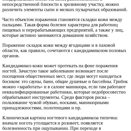
непосредственной близости к эрозивному участку, можно
различить элементы сыпи и мелких пузырчатых образований.
Часто объектом поражения становятся складки кожи между
пальцами. Такая форма болезни характерна для работниц
пищевых и перерабатывающих предприятий, а также у лиц,
которые активно занимаются домашним хозяйством.
Поражение складок кожи между ягодицами и в паховой
области, как правило, сочетаются с кандидамикозом половых
органов.
Кандидамикоз кожи может протекать на фоне поражения
ногтей. Зачастую такое заболевание возникает после
посещения общественных мест, где люди могут находиться
босиком: это сауны, бани, общие душевые и бассейны. Грибок
можно «заработать» и в салоне маникюра, если там работают
неквалифицированные работники, которые недобросовестно
обрабатывают инструменты. Среди факторов риска –
пользование чужой обувью, носками, маникюрными
принадлежностями, полотенцами и пр.
Клиническая картина ногтевого кандидамикоза типична:
вначале ноготь утолщается и розовеет, появляется
болезненность при ощупывании. При переходе в