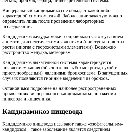
легких, бронхов, сердца, пищеварительной системы.
Висцеральный кандидамикоз не обладает какой-либо
характерной симптоматикой. Заболевание зачастую можно
определить лишь после проведения лабораторных
исследований.
Кандидамикоз желудка может сопровождаться отсутствием
аппетита, диспептическими явлениями (приступы тошноты,
рвоты (иногда с творожистыми элементами). Возможно
расстройство желудка, метеоризм.
Кандидамикоз дыхательной системы характеризуется
появлением кашля (обычно кашель без мокроты, сухой и
приступообразный), явлениями бронхоспазма. В запущенных
случаях появляются гнойные выделения из бронхов.
Остановимся подробнее на наиболее распространенных
проявлениях висцерального кандидамикоза: поражении
пищевода и кишечника.
Кандидамикоз пищевода
Кандидамикоз пищевода называют также «эзофагеальным»
кандидозом – такое заболевание является следствием