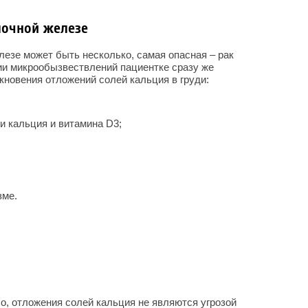
лочной железе
езе может быть несколько, самая опасная – рак
ии микрообызвествлений пациентке сразу же
кновения отложений солей кальция в груди:
и кальция и витамина D3;
зме.
ло, отложения солей кальция не являются угрозой