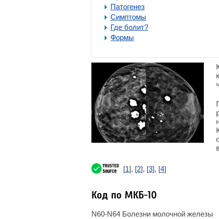
Патогенез
Симптомы
Где болит?
Формы
[
1
], [
2
], [
3
], [
4
]
Код по МКБ-10
N60-N64 Болезни молочной железы