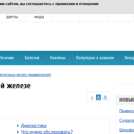
им сайтом, вы соглашаетесь с правилами в отношении
Питание и
Красота и
Отношения
Спорт
О портале
диеты
мода
Лечение
Болезни
Анализы
Популярно о важном
Лека
молочных желез (маммология)
й железе
A
A
A
НОВЫЕ
Правила
Супрате
Диагностика
Шизофре
Что нужно обследовать?