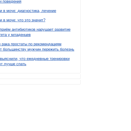
и поведения
и в моче: диагностика, лечение
и в моче: что это значит?
приём антибиотиков нарушает развитие
ета у младенцев
 рака простаты по рекомендациям
т большинству мужчин пережить болезнь
выяснили, что ежедневные тренировки
т лучше спать