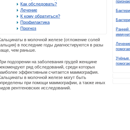
признак
Как обследовать?
Лечение
Бактери
К кому обратиться?
Бактери
Профилактика
Прогноз
Ранний 
иммунит
Кальцинаты в молочной железе (отложение солей
Лечение
кальция) в последние годы диагностируются в разы
помогае
чаще, чем раньше.
Учёные 
При подозрении на заболевания грудей женщине
помогаю
рекомендуют ряд обследований, среди которых
наиболее эффективным считается маммография.
Кальцинаты в молочной железе могут быть
определены при помощи маммографии, а также иных
видов рентгеновских исследований.