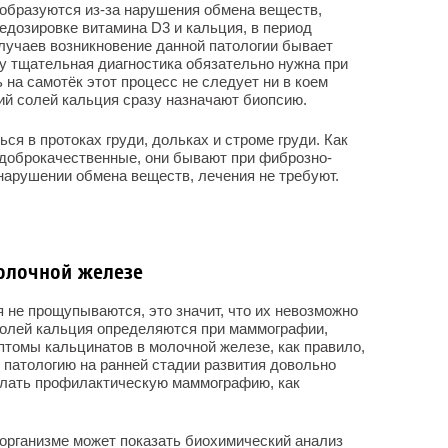
образуются из-за нарушения обмена веществ,
едозировке витамина D3 и кальция, в период
случаев возникновение данной патологии бывает
у тщательная диагностика обязательно нужна при
 на самотёк этот процесс не следует ни в коем
й солей кальция сразу назначают биопсию.
я в протоках груди, дольках и строме груди. Как
 доброкачественные, они бывают при фиброзно-
 нарушении обмена веществ, лечения не требуют.
олочной железе
не прощупываются, это значит, что их невозможно
солей кальция определяются при маммографии,
птомы кальцинатов в молочной железе, как правило,
е патологию на ранней стадии развития довольно
лать профилактическую маммографию, как
организме может показать биохимический анализ