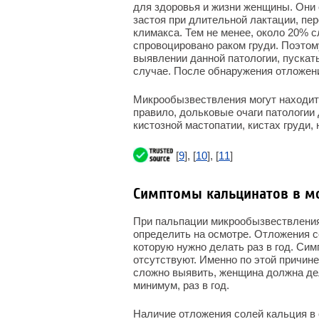
для здоровья и жизни женщины. Они 
застоя при длительной лактации, пер
климакса. Тем не менее, около 20% 
спровоцировано раком груди. Поэтом
выявлении данной патологии, пускать
случае. После обнаружения отложени
Микрообызвествления могут находитьс
правило, дольковые очаги патологии
кистозной мастопатии, кистах груди,
[
9
], [
10
], [
11
]
Симптомы кальцинатов в м
При пальпации микрообызвествления 
определить на осмотре. Отложения 
которую нужно делать раз в год. Сим
отсутствуют. Именно по этой причин
сложно выявить, женщина должна де
минимум, раз в год.
Наличие отложения солей кальция в 