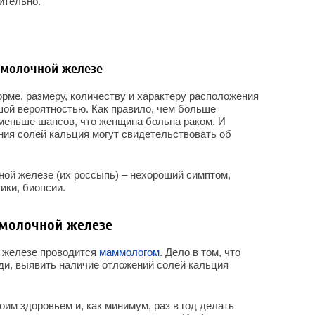
ительно.
 молочной железе
рме, размеру, количеству и характеру расположения
ой вероятностью. Как правило, чем больше
м меньше шансов, что женщина больна раком. И
ния солей кальция могут свидетельствовать об
ой железе (их россыпь) – нехороший симптом,
ики, биопсии.
 молочной железе
й железе проводится
маммологом
. Дело в том, что
ди, выявить наличие отложений солей кальция
им здоровьем и, как минимум, раз в год делать