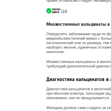
провести биопсию следует незамедл
[
14
]
Множественные кальцинаты в
Определить заболевание груди по фо
микрообызвествлений можно с больш
патологический очаг по размеру, те
наоборот, мелкие, единичные отложе
онкологии.
Множественные кальцинаты в молочн
требующий дополнительной диагност
Диагностика кальцинатов в
Диагностика кальцинатов в молочно
при обычном осмотре, пальпации гру
невозможно, они не прощупываются.
Женщина должна сама следить за сво