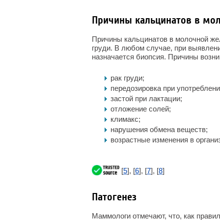
Причины кальцинатов в мо
Причины кальцинатов в молочной жел
груди. В любом случае, при выявлен
назначается биопсия. Причины возни
рак груди;
передозировка при употреблени
застой при лактации;
отложение солей;
климакс;
нарушения обмена веществ;
возрастные изменения в органи
[
5
], [
6
], [
7
], [
8
]
Патогенез
Маммологи отмечают, что, как прави