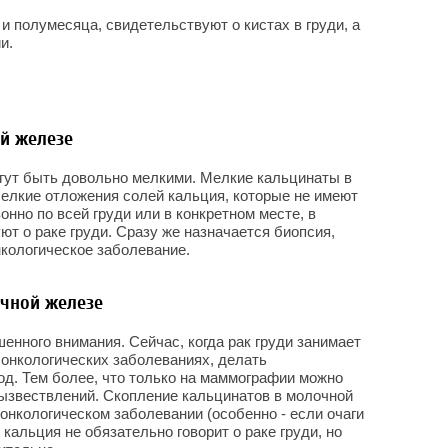
и полумесяца, свидетельствуют о кистах в груди, а
и.
й железе
гут быть довольно мелкими. Мелкие кальцинаты в
Мелкие отложения солей кальция, которые не имеют
нно по всей груди или в конкретном месте, в
т о раке груди. Сразу же назначается биопсия,
кологическое заболевание.
очной железе
енного внимания. Сейчас, когда рак груди занимает
онкологических заболеваниях, делать
од. Тем более, что только на маммографии можно
ызвествлений. Скопление кальцинатов в молочной
онкологическом заболевании (особенно - если очаги
кальция не обязательно говорит о раке груди, но