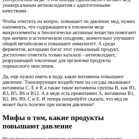
универсальным антиоксидантом с адаптогенными
качествами.
Чтобы ответить на вопрос, повышает ли давление мед, нужно
напомнить, что содержащиеся в пчелином меде
микроэлементы и биологически активные вещества помогают
при анемии и астеническом синдроме, значительно улучшают
общий метаболизм и повышают иммунитет. А среди
ферментов, которыми богат этот уникальный продукт,
достаточно отметить только каталазу - антиоксидант,
разрушающий токсичные для организма продукты
перекисного окисления.
Да, еще нужно иметь в виду, какие витамины повышают
давление. Тонизирующее воздействие на сосуды оказывают
витамины С, Е и Р, а также такие витамины группы В, как В1,
В3, В5, В6 и В12. А в меде есть провитамин А, витамины В1,
В2, В6, В9, С и Е. И теперь попробуйте сказать, что мед не
может быть полезен при низком давлении!
Мифы о том, какие продукты
повышают давление
Итальянские медики провели эксперимент, в результате