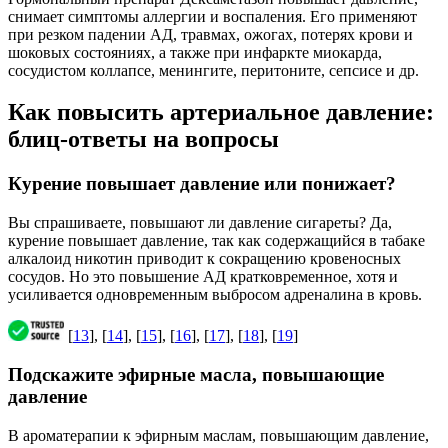
снимает симптомы аллергии и воспаления. Его применяют
при резком падении АД, травмах, ожогах, потерях крови и
шоковых состояниях, а также при инфаркте миокарда,
сосудистом коллапсе, менингите, перитоните, сепсисе и др.
Как повысить артериальное давление:
блиц-ответы на вопросы
Курение повышает давление или понижает?
Вы спрашиваете, повышают ли давление сигареты? Да,
курение повышает давление, так как содержащийся в табаке
алкалоид никотин приводит к сокращению кровеносных
сосудов. Но это повышение АД кратковременное, хотя и
усиливается одновременным выбросом адреналина в кровь.
[
13
], [
14
], [
15
], [
16
], [
17
], [
18
], [
19
]
Подскажите эфирные масла, повышающие
давление
В ароматерапии к эфирным маслам, повышающим давление,