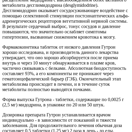
метаболита десглимидодрина (desglymidodrine).
Десглимидодрин оказывает сосудосуживающее воздействие с
помощью селективной стимуляции постсинаптических альфа-
адренергических рецепторов вегетативной нервной системы.
В результате сердечный выброс, тонус сосудов и давление
повышаются, что значительно ослабляет симптомы
гипертензии, вызванные снижением кровотока к мозгу.
Фармакокинетика таблеток от низкого давления Гутрон
хорошо исследована, и производитель данного лекарства
утверждает, что оно хорошо абсорбируется после приема
внутрь и через 10 минут обнаруживается в плазме кров,
частично связываясь с белками. Абсолютная биодоступность
составляет 93%, а его компоненты не проникают через
гематоэнцефалический барьер (ГЭБ). Окончательный этап
метаболизма происходит в печени, и в течение суток
метаболиты полностью выводятся почками.
Форма выпуска Гутрона - таблетки, содержащие по 0,0025 г
(2,5 мг) мидодрина, в упаковке по 20 или 50 штук.
Дозировка препарата Гутрон устанавливается врачом
индивидуально - в зависимости от показаний и тяжести
заболевания. Для продолжительного лечения обычная доза
составляет 0,5 таблетки (1,25 мг) 2 раза в день - до еды,