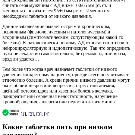
считать себя мужчины с АД ниже 100/65 мм рт. ст. и
женщины с показателем 95/60 мм рт. ст. Именно им
необходимы таблетки от низкого давления.
Данное заболевание бывает острым и хроническим,
первичным (физиологическим и патологическим) и
вторичным (симптоматическим, сопутствующим какой-то
болезни). К патологически низкому АД относят гипотензию
нейроциркуляторную и идиопатическую. Так что определить
нужное лекарство самостоятельно, без рекомендации врача,
вряд ли удастся…
Тем более что когда врач назначает таблетки от низкого
давления конкретному пациенту, прежде всего он учитывает
этиологию болезни. А среди причин низкого давления могут
быть общий невроз или депрессия, стресс или анемия,
шейный остеохондроз или язвенная болезнь желудка,
панкреатит или сердечная недостаточность, нарушение
кровообращения, аллергия или недостаток витаминов.
[
1
], [
2
], [
3
], [
4
]
Какие таблетки пить при низком
давлении?