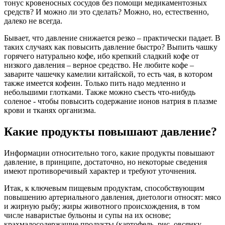
тонус кровеносных сосудов без помощи медикаментозных
средств? И можно ли это сделать? Можно, но, естественно,
далеко не всегда.
Бывает, что давление снижается резко – практически падает. В
таких случаях как повысить давление быстро? Выпить чашку
горячего натурально кофе, ибо крепкий сладкий кофе от
низкого давления – верное средство. Не любите кофе –
заварите чашечку камелии китайской, то есть чая, в котором
также имеется кофеин. Только пить надо медленно и
небольшими глотками. Также можно съесть что-нибудь
соленое - чтобы повысить содержание ионов натрия в плазме
крови и тканях организма.
Какие продукты повышают давление?
Информации относительно того, какие продукты повышают
давление, в принципе, достаточно, но некоторые сведения
имеют противоречивый характер и требуют уточнения.
Итак, к ключевым пищевым продуктам, способствующим
повышению артериального давления, диетологи относят: мясо
и жирную рыбу; жиры животного происхождения, в том
числе наваристые бульоны и супы на их основе;
крахмалосодержащие продукты (картофель, рис, овсянку,