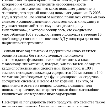
которого им удалось установить необоснованность
общепринятого мнения, что какао повышает давление, в
частности, что черный шоколад повышает давление. В 2005
году в журнале The Journal of nutrition появилась статья «Какао
снижает кровяное давление и резистентность к инсулину и
улучшает эндотелий зависимую вазодилатацию у
гипертоников», в которой сообщалось, что ежедневное
употребление 100 г горького темного шоколада в течение 15
дней подряд снизило повышенное АД у полутора десятков
пациентов-гипертоников.
Темный шоколад с высоким содержанием какао является
одним из самых богатых источников полифенола-
антиоксиданта флаванола, галловой кислоты, а также
флавоноида эпикатехина, которые, как считается, обладают
кардиопротективными свойствами. Кроме того, в 100 г
темного несладкого шоколада содержится 559 мг калия и 146
мг магния (необходимых для функционирования сердечно-
сосудистой системы) и всего 43 мг кофеина. Так что, от
правильного ответа на вопрос, шоколад повышает или
понижает давление, нас отделяет только более масштабное
клиническое исследование шоколадотерапии.
Несмотря на популярность этого продукта, его свойства также
не перестают изучать. Очевидно, хотят окончательно