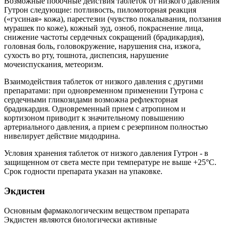
Возможные побочные действия таблеток от низкого давления
Гутрон следующие: потливость, пиломоторная реакция
(«гусиная» кожа), парестезии (чувство покалывания, ползания
мурашек по коже), кожный зуд, озноб, покраснение лица,
снижение частоты сердечных сокращений (брадикардия),
головная боль, головокружение, нарушения сна, изжога,
сухость во рту, тошнота, диспепсия, нарушение
мочеиспускания, метеоризм.
Взаимодействия таблеток от низкого давления с другими
препаратами: при одновременном применении Гутрона с
сердечными гликозидами возможна рефлекторная
брадикардия. Одновременный прием с атропином и
кортизоном приводит к значительному повышению
артериального давления, а прием с резерпином полностью
нивелирует действие мидодрина.
Условия хранения таблеток от низкого давления Гутрон - в
защищенном от света месте при температуре не выше +25°C.
Срок годности препарата указан на упаковке.
Экдистен
Основным фармакологическим веществом препарата
Экдистен являются биологически активные