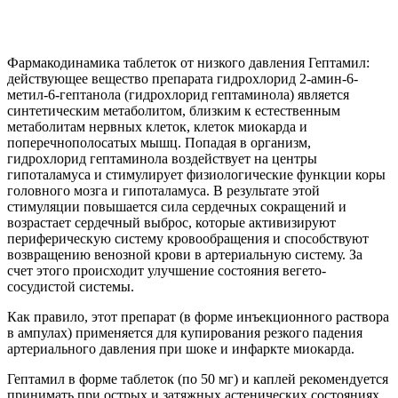
Фармакодинамика таблеток от низкого давления Гептамил:
действующее вещество препарата гидрохлорид 2-амин-6-
метил-6-гептанола (гидрохлорид гептаминола) является
синтетическим метаболитом, близким к естественным
метаболитам нервных клеток, клеток миокарда и
поперечнополосатых мышц. Попадая в организм,
гидрохлорид гептаминола воздействует на центры
гипоталамуса и стимулирует физиологические функции коры
головного мозга и гипоталамуса. В результате этой
стимуляции повышается сила сердечных сокращений и
возрастает сердечный выброс, которые активизируют
периферическую систему кровообращения и способствуют
возвращению венозной крови в артериальную систему. За
счет этого происходит улучшение состояния вегето-
сосудистой системы.
Как правило, этот препарат (в форме инъекционного раствора
в ампулах) применяется для купирования резкого падения
артериального давления при шоке и инфаркте миокарда.
Гептамил в форме таблеток (по 50 мг) и каплей рекомендуется
принимать при острых и затяжных астенических состояниях,