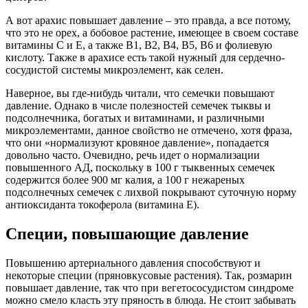
А вот арахис повышает давление – это правда, а все потому,
что это не орех, а бобовое растение, имеющее в своем составе
витамины С и Е, а также B1, B2, В4, В5, B6 и фолиевую
кислоту. Также в арахисе есть такой нужный для сердечно-
сосудистой системы микроэлемент, как селен.
Наверное, вы где-нибудь читали, что семечки повышают
давление. Однако в числе полезностей семечек тыквы и
подсолнечника, богатых и витаминами, и различными
микроэлементами, данное свойство не отмечено, хотя фраза,
что они «нормализуют кровяное давление», попадается
довольно часто. Очевидно, речь идет о нормализации
повышенного АД, поскольку в 100 г тыквенных семечек
содержится более 900 мг калия, а 100 г нежареных
подсолнечных семечек с лихвой покрывают суточную норму
антиоксиданта токоферола (витамина Е).
Специи, повышающие давление
Повышению артериального давления способствуют и
некоторые специи (пряновкусовые растения). Так, розмарин
повышает давление, так что при вегетососудистом синдроме
можно смело класть эту пряность в блюда. Не стоит забывать