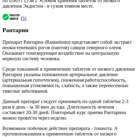
по 0,005 г (5 мг). Условия хранения таблеток от низкого
давления Экдистен - в сухом темном месте.
[
5
]
Рантарин
Препарат Рантарин (Rantarinum) представляет собой экстракт
неокостеневших рогов (пантов) самцов северного оленя.
Оказывает тонизирующее воздействие на центральную
нервную систему человека.
Среди показаний к применению таблеток от низкого давления
Рантарин указаны пониженное артериальное давление
(артериальная гипотензия), сниженная работоспособность,
повышенная утомляемость, слабость, а также перенесенные
тяжелые заболевания.
Данный препарат следует принимать по одной таблетке 2-3
раза в день - за 30 мин до еды. Длительность лечения
составляет 20-30 дней. Повторный курс приема Рантарина
можно провести через неделю.
Возможное побочное действие препарата - тошнота. А
противопоказания к применению таблеток от низкого