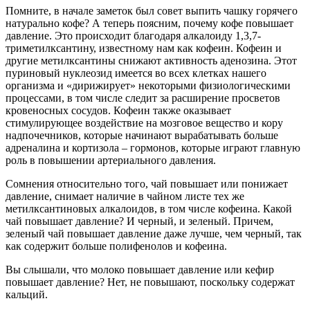
Помните, в начале заметок был совет выпить чашку горячего
натурально кофе? А теперь поясним, почему кофе повышает
давление. Это происходит благодаря алкалоиду 1,3,7-
триметилксантину, известному нам как кофеин. Кофеин и
другие метилксантины снижают активность аденозина. Этот
пуриновый нуклеозид имеется во всех клетках нашего
организма и «дирижирует» некоторыми физиологическими
процессами, в том числе следит за расширение просветов
кровеносных сосудов. Кофеин также оказывает
стимулирующее воздействие на мозговое вещество и кору
надпочечников, которые начинают вырабатывать больше
адреналина и кортизола – гормонов, которые играют главную
роль в повышении артериального давления.
Сомнения относительно того, чай повышает или понижает
давление, снимает наличие в чайном листе тех же
метилксантиновых алкалоидов, в том числе кофеина. Какой
чай повышает давление? И черный, и зеленый. Причем,
зеленый чай повышает давление даже лучше, чем черный, так
как содержит больше полифенолов и кофеина.
Вы слышали, что молоко повышает давление или кефир
повышает давление? Нет, не повышают, поскольку содержат
кальций.