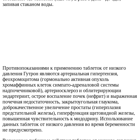
запивая стаканом воды.
Противопоказаниями к применению таблеток от низкого
давления Гутрон являются артериальная гипертензия,
феохромоцитома (гормонально активная опухоль
хромаффинных клеток симпато-адреналовой системы
надпочечниковой), артериосклероз и облитерирующии
эндартериит, острое воспаление почек (нефрит) и выраженная
почечная недостаточность, закрытоугольная глаукома,
доброкачественное увеличение простаты (гиперплазия
предстательной железы), гиперфункция щитовидной железы,
повышенная чувствительность к мидодрину. Использование
данных таблеток от низкого давления во время беременности
не предусмотрено.