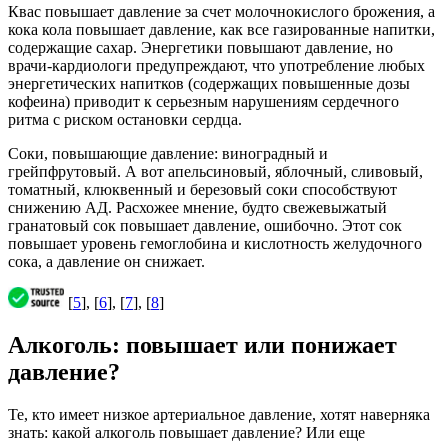
Квас повышает давление за счет молочнокислого брожения, а
кока кола повышает давление, как все газированные напитки,
содержащие сахар. Энергетики повышают давление, но
врачи-кардиологи предупреждают, что употребление любых
энергетических напитков (содержащих повышенные дозы
кофеина) приводит к серьезным нарушениям сердечного
ритма с риском остановки сердца.
Соки, повышающие давление: виноградный и
грейпфрутовый. А вот апельсиновый, яблочный, сливовый,
томатный, клюквенный и березовый соки способствуют
снижению АД. Расхожее мнение, будто свежевыжатый
гранатовый сок повышает давление, ошибочно. Этот сок
повышает уровень гемоглобина и кислотность желудочного
сока, а давление он снижает.
[
5
], [
6
], [
7
], [
8
]
Алкоголь: повышает или понижает
давление?
Те, кто имеет низкое артериальное давление, хотят наверняка
знать: какой алкоголь повышает давление? Или еще