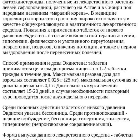
фитоэкдистероиды, полученные из лекарственного растения
левзеи сафлоровидной, растущего на Алтае и в Сибири под
народным названием «маралий корень». В медицине
корневища и корни этого растения широко используются в
качестве общеукрепляющего и адаптогенного лекарственного
средства. Показания к применению таблеток от низкого
давления Экдистен - в составе комплексной терапии астении,
гипотензии, физического и умственного переутомления,
неврастении, неврозов, снижения потенции, а также в период
выздоровления после перенесенных болезней.
Способ применения и дозы Экдистена: таблетки
принимаются целиком до приема пищи – по 1-2 таблетки
трижды в течение дня. Максимальная разовая доза для
взрослых составляет 0,025 г (25 мг), максимальная суточная не
должна превышать 0,1 г. Длительность курса лечения
составляет 15-20 дней, в случае необходимости повторный
курс проводится после двухнедельного перерыва.
Среди побочных действий таблеток от низкого давления
Экдистен указана бессонница. Среди противопоказаний -
нервное возбуждение, бессонница, гипертония, эпилепсия,
гиперкинезы (непроизвольное сокращение мышц).
Форма выпуска данного лекарственного средства - таблетки