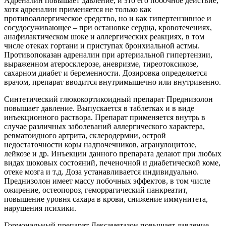
Адреналин повышает давление, и это его побочное действие,
хотя адреналин применяется не только как
противоаллергическое средство, но и как гипертензивное и
сосудосуживающее – при остановке сердца, кровотечениях,
анафилактическом шоке и аллергических реакциях, в том
числе отеках гортани и приступах бронхиальной астмы.
Противопоказан адреналин при артериальной гипертензии,
выраженном атеросклерозе, аневризме, тиреотоксикозе,
сахарном диабет и беременности. Дозировка определяется
врачом, препарат вводится внутримышечно или внутривенно.
Синтетический глюкокортикоидный препарат Преднизолон
повышает давление. Выпускается в таблетках и в виде
инъекционного раствора. Препарат применяется внутрь в
случае различных заболеваний аллергического характера,
ревматоидного артрита, склеродермии, острой
недостаточности коры надпочечников, агранулоцитозе,
лейкозе и др. Инъекции данного препарата делают при любых
видах шоковых состояний, печеночной и диабетической коме,
отеке мозга и т.д. Доза устанавливается индивидуально.
Преднизолон имеет массу побочных эффектов, в том числе
ожирение, остеопороз, геморрагический панкреатит,
повышение уровня сахара в крови, снижение иммунитета,
нарушения психики.
Гормональный препарат Дексаметазон повышает давление,