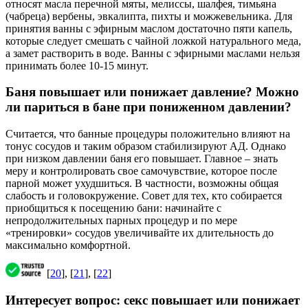
относят масла перечной мяты, мелиссы, шалфея, тимьяна
(чабреца) вербены, эвкалипта, пихты и можжевельника. Для
принятия ванны с эфирным маслом достаточно пяти капель,
которые следует смешать с чайной ложкой натурального меда,
а замет растворить в воде. Ванны с эфирными маслами нельзя
принимать более 10-15 минут.
Баня повышает или понижает давление? Можно
ли париться в бане при пониженном давлении?
Считается, что банные процедуры положительно влияют на
тонус сосудов и таким образом стабилизируют АД. Однако
при низком давлении баня его повышает. Главное – знать
меру и контролировать свое самочувствие, которое после
парной может ухудшиться. В частности, возможны общая
слабость и головокружение. Совет для тех, кто собирается
приобщиться к посещению бани: начинайте с
непродолжительных парных процедур и по мере
«тренировки» сосудов увеличивайте их длительность до
максимально комфортной.
[
20
], [
21
], [
22
]
Интересует вопрос: секс повышает или понижает