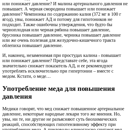
или понижает давление? И малина артериального давления не
повышает. А черная смородина повышает или понижает
давление? Чемпионка по содержанию калия (372 мг в 100 г
ягод), увы, понижает АД и потому для гипотоников не
подходит. Также ошибочны утверждения, что будто бы
черноплодная или черная рябина повышает давление,
брусника повышает давление, черника повышает давление
или же очень полезная для желудочно-кишечного тракта
облепиха повышает давление.
И, наконец, незаменимая при простудах калина - повышает
или понижает давление? Представьте себе, эта ягода
значительно снижает показатель АД, и ее рекомендуют
употреблять исключительно при гипертонии – вместе с
медом. Кстати, о меде…
Употребление меда для повышения
давления
Медики говорят, что мед снижает повышенное артериальное
давление, некоторые народные лекари того же мнения. Но,
увы, ни те, ни другие не разъясняют суть биохимических
реакций, способствующих гипотензивному эффекту при
употреблении меда. А пчеловоды единогласно считают мед