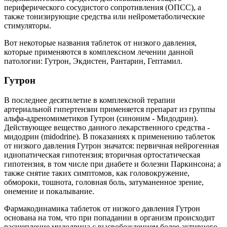
периферического сосудистого сопротивления (ОПСС), а
также тонизирующие средства или нейрометаболические
стимуляторы.
Вот некоторые названия таблеток от низкого давления,
которые применяются в комплексном лечении данной
патологии: Гутрон, Экдистен, Рантарин, Гептамил.
Гутрон
В последнее десятилетие в комплексной терапии
артериальной гипертензии применяется препарат из группы
альфа-адреномиметиков Гутрон (синоним - Мидодрин).
Действующее вещество данного лекарственного средства -
мидодрин (midodrine). В показаниях к применению таблеток
от низкого давления Гутрон значатся: первичная нейрогенная
идиопатическая гипотензия; вторичная ортостатическая
гипотензия, в том числе при диабете и болезни Паркинсона; а
также снятие таких симптомов, как головокружение,
обмороки, тошнота, головная боль, затуманенное зрение,
онемение и покалывание.
Фармакодинамика таблеток от низкого давления Гутрон
основана на том, что при попадании в организм происходит
расщепление мидодрина с высвобождением более активного