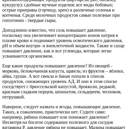
кукурузу); сдобные мучные изделия; все виды бобовых;
острые приправы (горчицу, хрен) и различные соленья и
копченья. Среди молочных продуктов самые полезные при
гипотонии - твердые сыры.
Доподлинно известно, что соль повышает давление,
поскольку она увеличивает концентрацию ионов натрия в
плазме крови и поднимает уровень осмотического давления,
рН и объем внутри- и внеклеточной жидкости. Также и сахар
повышает давление, как и все углеводы, которые легко
усваиваются организмом.
Еще какие продукты повышают давление? Из овощей -
морковь, белокочанная капуста, щавель; из фруктов – яблоки,
айва, груши. А вот свекла и банан попали в список
продуктов, снижающих уровень АД. И они в этом списке
соседствует с брюссельской капустой, брокколи, редькой,
красным сладким перцем, шпинатом, сельдереем, чесноком,
петрушкой.
Наверное, следует назвать и ягоды, повышающие давление.
Таких, к сожалению, практически нет. Судите сами:
например, рябина повышает или понижает давление?
Несмотря на богатое содержание полезного для сосудов
витамина Р, давление рябина не повышает. Малина повышает