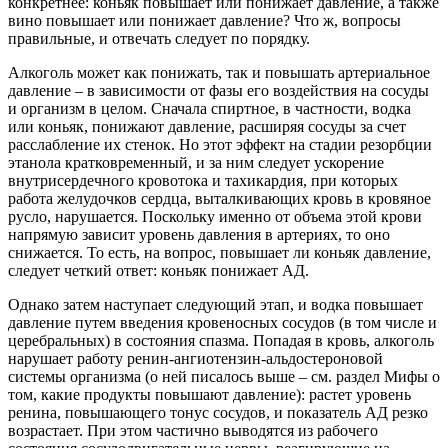
конкретнее: коньяк повышает или понижает давление, а также
вино повышает или понижает давление? Что ж, вопросы
правильные, и отвечать следует по порядку.
Алкоголь может как понижать, так и повышать артериальное
давление – в зависимости от фазы его воздействия на сосуды
и организм в целом. Сначала спиртное, в частности, водка
или коньяк, понижают давление, расширяя сосуды за счет
расслабление их стенок. Но этот эффект на стадии резорбции
этанола кратковременный, и за ним следует ускорение
внутрисердечного кровотока и тахикардия, при которых
работа желудочков сердца, выталкивающих кровь в кровяное
русло, нарушается. Поскольку именно от объема этой крови
напрямую зависит уровень давления в артериях, то оно
снижается. То есть, на вопрос, повышает ли коньяк давление,
следует четкий ответ: коньяк понижает АД.
Однако затем наступает следующий этап, и водка повышает
давление путем введения кровеносных сосудов (в том числе и
церебральных) в состояния спазма. Попадая в кровь, алкоголь
нарушает работу ренин-ангиотензин-альдостероновой
системы организма (о ней писалось выше – см. раздел Мифы о
том, какие продукты повышают давление): растет уровень
ренина, повышающего тонус сосудов, и показатель АД резко
возрастает. При этом частично выводятся из рабочего