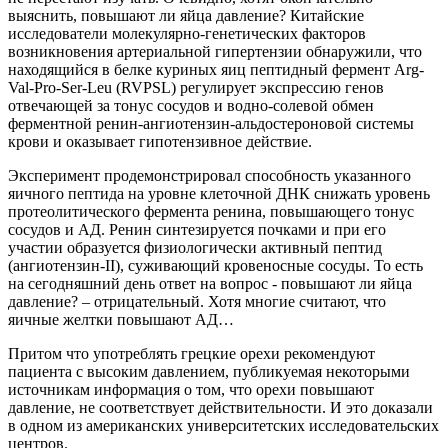
выяснить, повышают ли яйца давление? Китайские
исследователи молекулярно-генетических факторов
возникновения артериальной гипертензии обнаружили, что
находящийся в белке куриных яиц пептидный фермент Arg-
Val-Pro-Ser-Leu (RVPSL) регулирует экспрессию генов
отвечающей за тонус сосудов и водно-солевой обмен
ферментной ренин-ангиотензин-альдостероновой системы
крови и оказывает гипотензивное действие.
Эксперимент продемонстрировал способность указанного
яичного пептида на уровне клеточной ДНК снижать уровень
протеолитического фермента ренина, повышающего тонус
сосудов и АД. Ренин синтезируется почками и при его
участии образуется физиологически активный пептид
(ангиотензин-II), суживающий кровеносные сосуды. То есть
на сегодняшний день ответ на вопрос - повышают ли яйца
давление? – отрицательный. Хотя многие считают, что
яичные желтки повышают АД…
Притом что употреблять грецкие орехи рекомендуют
пациента с высоким давлением, публикуемая некоторыми
источникам информация о том, что орехи повышают
давление, не соответствует действительности. И это доказали
в одном из американских университетских исследовательских
центров.