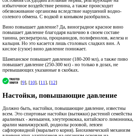
состояния сосудодвигательные нервы, реагирующие на
избыточное воздействие ренина, а также происходит
обезвоживание организма вследствие нарушений водно-
солевого обмена. С водкой и коньяком разобрались.
Вино повышает давление? Да, виноградное красное вино
повышает давление благодаря наличию в своем составе
танина, ресвератрола, процианидов, полифенолов, железа и
кальция. Но это касается лишь столовых сладких вин. А
кислое (сухое) вино давление понижает.
Шампанское повышает давление (180-200 мл), а также пиво
повышает давление (250-300 мл) - но только в дозах, не
превышающих указанные в скобках.
[
9
], [
10
], [
11
], [
12
]
Настойки, повышающие давление
Должно быть, настойки, повышающие давление, известны
всем. Это спиртовые настойки (вытяжки) растений семейства
аралиевых - женьшеня, элеутерококка, китайского лимонника,
аралии маньчжурской, родиолы розовой, левзеи
сафлоровидной (маральего корня). Биохимический механизм
влияния этих адаптогенов на организм основан на