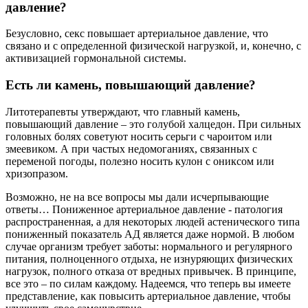
давление?
Безусловно, секс повышает артериальное давление, что
связано и с определенной физической нагрузкой, и, конечно, с
активизацией гормональной системы.
Есть ли камень, повышающий давление?
Литотерапевты утверждают, что главный камень,
повышающий давление – это голубой халцедон. При сильных
головных болях советуют носить серьги с чароитом или
змеевиком. А при частых недомоганиях, связанных с
переменой погоды, полезно носить кулон с ониксом или
хризопразом.
Возможно, не на все вопросы мы дали исчерпывающие
ответы… Пониженное артериальное давление - патология
распространенная, а для некоторых людей астенического типа
пониженный показатель АД является даже нормой. В любом
случае организм требует заботы: нормального и регулярного
питания, полноценного отдыха, не изнуряющих физических
нагрузок, полного отказа от вредных привычек. В принципе,
все это – по силам каждому. Надеемся, что теперь вы имеете
представление, как повысить артериальное давление, чтобы