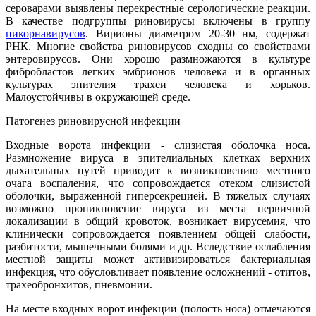
сероварами выявлены перекрестные серологические реакции.
В качестве подгруппы риновирусы включены в группу
пикорнавирусов
. Вирионы диаметром 20-30 нм, содержат
РНК. Многие свойства риновирусов сходны со свойствами
энтеровирусов. Они хорошо размножаются в культуре
фибробластов легких эмбрионов человека и в органных
культурах эпителия трахеи человека и хорьков.
Малоустойчивы в окружающей среде.
Патогенез риновирусной инфекции
Входные ворота инфекции - слизистая оболочка носа.
Размножение вируса в эпителиальных клетках верхних
дыхательных путей приводит к возникновению местного
очага воспаления, что сопровождается отеком слизистой
оболочки, выраженной гиперсекрецией. В тяжелых случаях
возможно проникновение вируса из места первичной
локализации в общий кровоток, возникает вирусемия, что
клинически сопровождается появлением общей слабости,
разбитости, мышечными болями и др. Вследствие ослабления
местной защиты может активизироваться бактериальная
инфекция, что обусловливает появление осложнений - отитов,
трахеобронхитов, пневмонии.
На месте входных ворот инфекции (полость носа) отмечаются