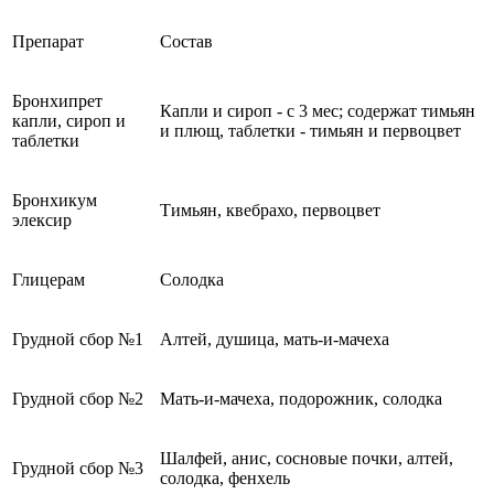
Препарат
Состав
Бронхипрет
Капли и сироп - с 3 мес; содержат тимьян
капли, сироп и
и плющ, таблетки - тимьян и первоцвет
таблетки
Бронхикум
Тимьян, квебрахо, первоцвет
элексир
Глицерам
Солодка
Грудной сбор №1
Алтей, душица, мать-и-мачеха
Грудной сбор №2
Мать-и-мачеха, подорожник, солодка
Шалфей, анис, сосновые почки, алтей,
Грудной сбор №3
солодка, фенхель