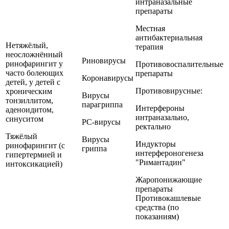
интраназальные
препараты
Местная
антибактериальная
Нетяжёлый,
терапия
неосложнённый
Риновирусы
ринофарингит у
Противовоспалительные
часто болеющих
препараты
Коронавирусы
детей, у детей с
Противовирусные:
хроническим
Вирусы
тонзиллитом,
парагриппа
Интерфероны
аденоидитом,
интраназально,
синуситом
РС-вирусы
ректально
Тяжёлый
Вирусы
Индукторы
ринофарингит (с
гриппа
интерфероногенеза
гипертермией и
"Римантадин"
интоксикацией)
Жаропонижающие
препараты
Противокашлевые
средства (по
показаниям)