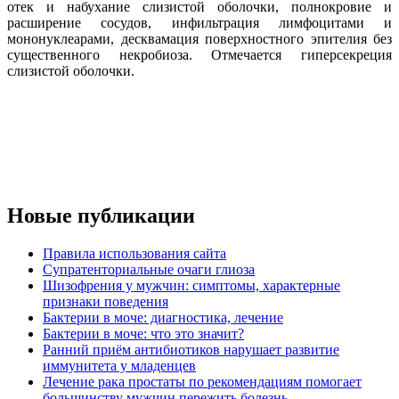
отек и набухание слизистой оболочки, полнокровие и
расширение сосудов, инфильтрация лимфоцитами и
мононуклеарами, десквамация поверхностного эпителия без
существенного некробиоза. Отмечается гиперсекреция
слизистой оболочки.
Новые публикации
Правила использования сайта
Супратенториальные очаги глиоза
Шизофрения у мужчин: симптомы, характерные
признаки поведения
Бактерии в моче: диагностика, лечение
Бактерии в моче: что это значит?
Ранний приём антибиотиков нарушает развитие
иммунитета у младенцев
Лечение рака простаты по рекомендациям помогает
большинству мужчин пережить болезнь