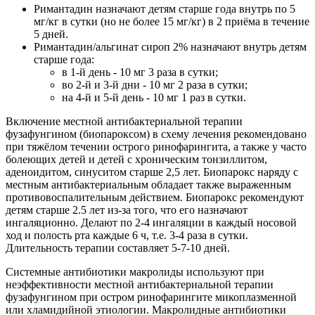
Римантадин назначают детям старше года внутрь по 5
мг/кг в сутки (но не более 15 мг/кг) в 2 приёма в течение
5 дней.
Римантадин/альгинат сироп 2% назначают внутрь детям
старше года:
в 1-й день - 10 мг 3 раза в сутки;
во 2-й и 3-й дни - 10 мг 2 раза в сутки;
на 4-й и 5-й день - 10 мг 1 раз в сутки.
Включение местной антибактериальной терапии
фузафунгином (биопароксом) в схему лечения рекомендовано
при тяжёлом течении острого ринофарингита, а также у часто
болеющих детей и детей с хроническим тонзиллитом,
аденоидитом, синуситом старше 2,5 лет. Биопарокс наряду с
местным антибактериальным обладает также выраженным
противовоспалительным действием. Биопарокс рекомендуют
детям старше 2.5 лет из-за того, что его назначают
ингаляционно. Делают по 2-4 ингаляции в каждый носовой
ход и полость рта каждые 6 ч, т.е. 3-4 раза в сутки.
Длительность терапии составляет 5-7-10 дней.
Системные антибиотики макролиды используют при
неэффективности местной антибактериальной терапии
фузафунгином при остром ринофарингите микоплазменной
или хламидийной этиологии. Макролидные антибиотики