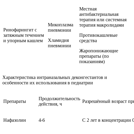
Местная
антибактериальная
терапия или системная
Микоплазма
терапия макролидами
Ринофарингит с
пневмонии
затяжным течением
Противокашлевые
Хламидия
и упорным кашлем
средства
пневмонии
Жаропонижающие
препараты (по
показаниям)
Характеристика интраназальных деконгестантов и
особенности их использования в педиатрии
Продолжительность
Препараты
Разрешённый возраст п
действия, ч
Нафазолин
4-6
С 2 лет в концентрации 