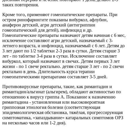
таких повторения.
Кроме того, применяют гомеопатические препараты. При
остром ринофарингите показаны вибуркол, афлубин,
анаферон детский, агри детский (антигриппин
гомеопатический для детей), инфлюцид и др.
Гомеопатические препараты назначают детям начиная с 6 мес,
исключение составляют агри детский, назначаемый с 3-
летнего возраста, и инфлюцид, назначаемый с 6 лет. Детям до
3 лет дают по 1/2 таблетки 2-3 раза в сутки. Детям старше 3
лет - по таблетке 3-4 раза в сутки. Исключение составляет
вибуркол, который назначают в свечах. Детям первых 3 лет
жизни - по 1 свече ректально. детям старше 3 лет - по 2 свечи
ректально в день. Длительность курса терапии
гомеопатическими препаратами составляет 3-5 дней.
Противовирусные препараты, такие, как римантадин и
римантадин/альгинат (альгирем), обладают активностью по
отношению к вирусу гриппа А. Показание к назначению
римантадина - установленная или высоковероятная
гриппозная этиология болезни (соответствующая
эпидемиологическая обстановка, тяжёлая, прогрессирующая
симптоматика, «запаздывание» катаральных симптомов ОРЗ
на несколько часов или 1-2 дня).