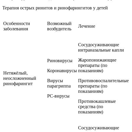
Терапия острых ринитов и ринофарингитов у детей
Особенности
Возможный
Лечение
заболевания
возбудитель
Сосудосуживающие
интраназальные капли
Жаропонижающие
Риновирусы
препараты (по
Коронавирусы
показаниям)
Нетяжёлый,
неосложненный
Вирусы
Противовоспалительные
ринофарингит
парагриппа
препараты (по
показаниям)
РС-вирусы
Противокашлевые
средства (по
показаниям)
Сосудосуживающие