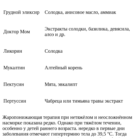
Грудной эликсир
Солодка, анисовое масло, аммиак
Экстракты солодки, базилика, девясила,
Доктор Мом
алоэ и др.
Ликорин
Солодка
Мукалтин
Алтейный корень
Пектусин
Мята, эвкалипт
Пертуссин
Чабреца или тимьяна травы экстракт
Жаропонижающая терапия при нетяжёлом и неосложнённом
насморке показана редко. Однако при тяжёлом течении,
особенно у детей раннего возраста. нередко в первые дни
заболевания отмечают гипертермию тела до 39,5 °С. Тогда