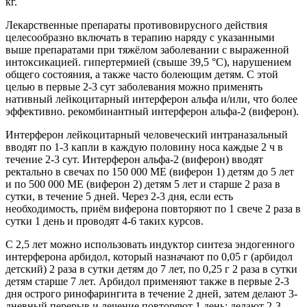
кг.
Лекарственные препараты противовирусного действия
целесообразно включать в терапию наряду с указанными
выше препаратами при тяжёлом заболевании с выраженной
интоксикацией. гипертермией (свыше 39,5 °С), нарушением
общего состояния, а также часто болеющим детям. С этой
целью в первые 2-3 сут заболевания можно применять
нативный лейкоцитарный интерферон альфа и/или, что более
эффективно. рекомбинантный интерферон альфа-2 (виферон).
Интерферон лейкоцитарный человеческий интраназальный
вводят по 1-3 капли в каждую половину носа каждые 2 ч в
течение 2-3 сут. Интерферон альфа-2 (виферон) вводят
ректально в свечах по 150 000 ME (виферон 1) детям до 5 лет
и по 500 000 ME (виферон 2) детям 5 лет и старше 2 раза в
сутки, в течение 5 дней. Через 2-3 дня, если есть
необходимость, приём виферона повторяют по 1 свече 2 раза в
сутки 1 день и проводят 4-6 таких курсов.
С 2,5 лет можно использовать индуктор синтеза эндогенного
интерферона арбидол, который назначают по 0,05 г (арбидол
детский) 2 раза в сутки детям до 7 лет, по 0,25 г 2 раза в сутки
детям старше 7 лет. Арбидол применяют также в первые 2-3
дня острого ринофарингита в течение 2 дней, затем делают 3-
дневный перерыв и лечение повторяют 1 день; делают 2-3