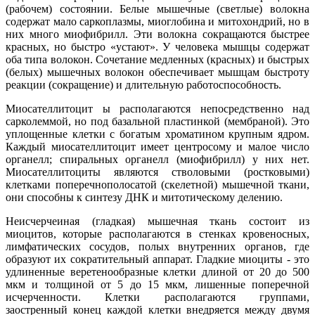
(рабочем) состоянии. Белые мышечные (светлые) волокна
содержат мало саркоплазмы, миоглобина и митохондрий, но в
них много миофибрилл. Эти волокна сокращаются быстрее
красных, но быстро «устают». У человека мышцы содержат
оба типа волокон. Сочетание медленных (красных) и быстрых
(белых) мышечных волокон обеспечивает мышцам быстроту
реакции (сокращение) и длительную работоспособность.
Миосателлитоцит ы располагаются непосредственно над
сарколеммой, но под базальной пластинкой (мембраной). Это
уплощенные клетки с богатым хроматином крупным ядром.
Каждый миосателлитоцит имеет центросому и малое число
органелл; спиральных органелл (миофибрилл) у них нет.
Миосателлитоциты являются стволовыми (ростковыми)
клетками поперечнополосатой (скелетной) мышечной ткани,
они способны к синтезу ДНК и митотическому делению.
Неисчерчеиная (гладкая) мышечная ткань состоит из
миоцитов, которые располагаются в стенках кровеносных,
лимфатических сосудов, полых внутренних органов, где
образуют их сократительный аппарат. Гладкие миоциты - это
удлиненные веретенообразные клетки длиной от 20 до 500
мкм и толщиной от 5 до 15 мкм, лишенные поперечной
исчерченности. Клетки располагаются группами,
заостренный конец каждой клетки внедряется между двумя