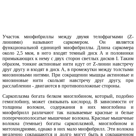
Участок миофибриллы между двумя телофрагмами (Z-
линиями) называют саркомером. Он является
функциональной единицей миофибриллы. Длина саркомера
около 2,5 мкм, в него входят темный диск А и половинки
примыкающих к нему с двух сторон светлых дисков I. Таким
образом, тонкие актиновые нити идут от Z-линии навстречу
друг другу и входят в диск А, в промежутки между толстыми
миозиновыми нитями. При сокращении мышцы актиновые и
миозиновые нити скользят навстречу друг другу, при
расслаблении - двигаются в противоположные стороны.
Саркоплазма богата белком миоглобином, который, подобно
гемоглобину, может связывать кислород. В зависимости от
толщины волокон, содержания в них миоглобина и
миофибрилл различают так называемые красные и белые
поперечнополосатые мышечные волокна. Красные мышечные
волокна (темные) богаты саркоплазмой, миоглобином и
митохондриями, однако в них мало миофибрилл. Эти волокна
медленно сокращаются и долго могут быть в сокращенном