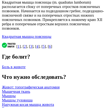
Квадратная мышца поясницы (m. quadratus lumborum)
располагается сбоку от поперечных отростков поясничных
позвонков. Начинается на подвздошном гребне, подвздошно-
поясничной связке и на поперечных отростках нижних
поясничных позвонков. Прикрепляется к нижнему краю XII
ребра и поперечным отросткам верхних поясничных
позвонков.
Квадратная мышца поясницы
[
1
], [
2
], [
3
], [
4
], [
5
], [
6
]
Где болит?
Боль в животе
Что нужно обследовать?
Живот: топографическая анатомия
Мышечная ткань
Мышцы
Мышцы туловища
Наружная косая мышца живота