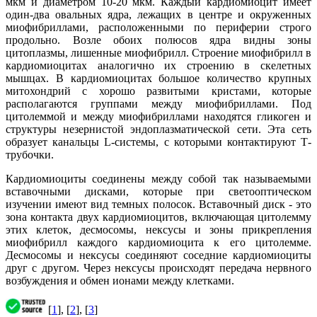
мкм и диаметром 10-20 мкм. Каждый кардиомиоцит имеет
один-два овальных ядра, лежащих в центре и окруженных
миофибриллами, расположенными по периферии строго
продольно. Возле обоих полюсов ядра видны зоны
цитоплазмы, лишенные миофибрилл. Строение миофибрилл в
кардиомиоцитах аналогично их строению в скелетных
мышцах. В кардиомиоцитах большое количество крупных
митохондрий с хорошо развитыми кристами, которые
располагаются группами между миофибриллами. Под
цитолеммой и между миофибриллами находятся гликоген и
структуры незернистой эндоплазматической сети. Эта сеть
образует канальцы L-системы, с которыми контактируют Т-
трубочки.
Кардиомиоциты соединены между собой так называемыми
вставочными дисками, которые при светооптическом
изучении имеют вид темных полосок. Вставочный диск - это
зона контакта двух кардиомиоцитов, включающая цитолемму
этих клеток, десмосомы, нексусы и зоны прикрепления
миофибрилл каждого кардиомиоцита к его цитолемме.
Десмосомы и нексусы соединяют соседние кардиомиоциты
друг с другом. Через нексусы происходят передача нервного
возбуждения и обмен ионами между клетками.
[
1
], [
2
], [
3
]