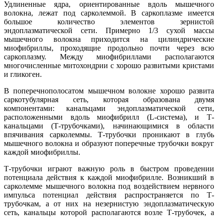
Удлиненные ядра, ориентированные вдоль мышечного
волокна, лежат под сарколеммой. В саркоплазме имеется
большое количество элементов зернистой
эндоплазматической сети. Примерно 1/3 сухой массы
мышечного волокна приходится на цилиндрические
миофибриллы, проходящие продольно почти через всю
саркоплазму. Между миофибриллами располагаются
многочисленные митохондрии с хорошо развитыми кристами
и гликоген.
В поперечнополосатом мышечном волокне хорошо развита
саркотубулярная сеть, которая образована двумя
компонентами: канальцами эндоплазматической сети,
расположенными вдоль миофибрилл (L-система), и Т-
канальцами (Т-трубочками), начинающимися в области
впячивания сарколеммы. Т-трубочки проникают в глубь
мышечного волокна и образуют поперечные трубочки вокруг
каждой миофибриллы.
Т-трубочки играют важную роль в быстром проведении
потенциала действия к каждой миофибрилле. Возникший в
сарколемме мышечного волокна под воздействием нервного
импульса потенциал действия распространяется по Т-
трубочкам, а от них на незернистую эндоплазматическую
сеть, канальцы которой располагаются возле Т-трубочек, а