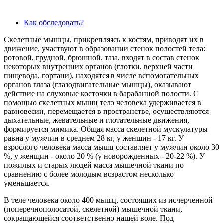
Как обследовать?
Скелетные мышцы, прикрепляясь к костям, приводят их в
движение, участвуют в образовании стенок полостей тела:
ротовой, грудной, брюшной, таза, входят в состав стенок
некоторых внутренних органов (глотки, верхней части
пищевода, гортани), находятся в числе вспомогательных
органов глаза (глазодвигательные мышцы), оказывают
действие на слуховые косточки в барабанной полости. С
помощью скелетных мышц тело человека удерживается в
равновесии, перемещается в пространстве, осуществляются
дыхательные, жевательные и глотательные движения,
формируется мимика. Общая масса скелетной мускулатуры
равна у мужчин в среднем 28 кг, у женщин - 17 кг. У
взрослого человека масса мышц составляет у мужчин около 30
%, у женщин - около 20 % (у новорожденных - 20-22 %). У
пожилых и старых людей масса мышечной ткани по
сравнению с более молодым возрастом несколько
уменьшается.
В теле человека около 400 мышц, состоящих из исчерченной
(поперечнополосатой, скелетной) мышечной ткани,
сокращающейся соответственно нашей воле. Под