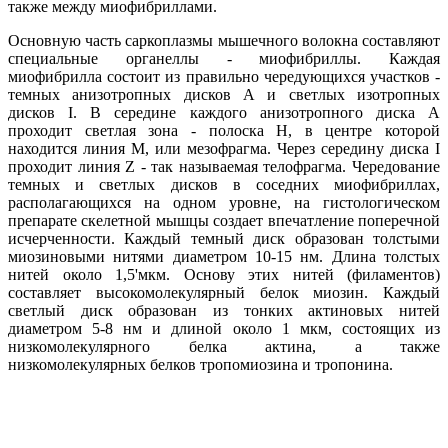
также между миофибриллами.
Основную часть саркоплазмы мышечного волокна составляют
специальные органеллы - миофибриллы. Каждая
миофибрилла состоит из правильно чередующихся участков -
темных анизотропных дисков А и светлых изотропных
дисков I. В середине каждого анизотропного диска А
проходит светлая зона - полоска Н, в центре которой
находится линия М, или мезофрагма. Через середину диска I
проходит линия Z - так называемая телофрагма. Чередование
темных и светлых дисков в соседних миофибриллах,
располагающихся на одном уровне, на гистологическом
препарате скелетной мышцы создает впечатление поперечной
исчерченности. Каждый темный диск образован толстыми
миозиновыми нитями диаметром 10-15 нм. Длина толстых
нитей около 1,5'мкм. Основу этих нитей (филаментов)
составляет высокомолекулярный белок миозин. Каждый
светлый диск образован из тонких актиновых нитей
диаметром 5-8 нм и длиной около 1 мкм, состоящих из
низкомолекулярного белка актина, а также
низкомолекулярных белков тропомиозина и тропонина.