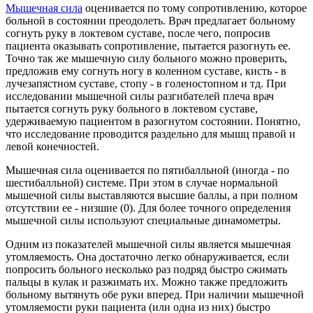
Мышечная сила
оценивается по тому сопротивлению, которое
больной в состоянии преодолеть. Врач предлагает больному
согнуть руку в локтевом суставе, после чего, попросив
пациента оказывать сопротивление, пытается разогнуть ее.
Точно так же мышечную силу больного можно проверить,
предложив ему согнуть ногу в коленном суставе, кисть - в
лучезапястном суставе, стопу - в голеностопном и тд. При
исследовании мышечной силы разгибателей плеча врач
пытается согнуть руку больного в локтевом суставе,
удерживаемую пациентом в разогнутом состоянии. Понятно,
что исследование проводится раздельно для мышц правой и
левой конечностей.
Мышечная сила оценивается по пятибалльной (иногда - по
шестибалльной) системе. При этом в случае нормальной
мышечной силы выставляются высшие баллы, а при полном
отсутствии ее - низшие (0). Для более точного определения
мышечной силы используют специальные динамометры.
Одним из показателей мышечной силы является мышечная
утомляемость. Она достаточно легко обнаруживается, если
попросить больного несколько раз подряд быстро сжимать
пальцы в кулак и разжимать их. Можно также предложить
больному вытянуть обе руки вперед. При наличии мышечной
утомляемости руки пациента (или одна из них) быстро