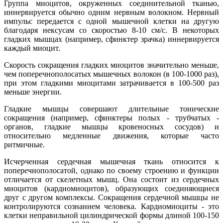
Группа миоцитов, окруженных соединительной тканью,
иннервируется обычно одним нервным волокном. Нервный
импульс передается с одной мышечной клетки на другую
благодаря нексусам со скоростью 8-10 см/с. В некоторых
гладких мышцах (например, сфинктер зрачка) иннервируется
каждый миоцит.
Скорость сокращения гладких миоцитов значительно меньше,
чем поперечнополосатых мышечных волокон (в 100-1000 раз),
при этом гладкими миоцитами затрачивается в 100-500 раз
меньше энергии.
Гладкие мышцы совершают длительные тонические
сокращения (например, сфинктеры полых - трубчатых -
органов, гладкие мышцы кровеносных сосудов) и
относительно медленные движения, которые часто
ритмичные.
Исчерченная сердечная мышечная ткань относится к
поперечнополосатой, однако по своему строению и функции
отличается от скелетных мышц. Она состоит из сердечных
миоцитов (кардиомиоцитов), образующих соединяющиеся
друг с другом комплексы. Сокращения сердечной мышцы не
контролируются сознанием человека. Кардиомиоциты - это
клетки неправильной цилиндрической формы длиной 100-150