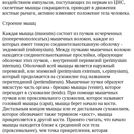
воздействием импульсов, поступающих по нервам из ЦНС,
скелетные мышцы сокращаются, приводят в движения
костные рычаги, активно изменяют положение тела человека.
Строение мышц
Каждая мышца (museums) состоит из пучков исчерченных
(поперечнополосатых) мышечных волокон, каждое из
которых имеет тонкую соединительнотканную оболочку -
эндомизий (endomysium). Между пучками мышечных волокон
находятся соединительнотканные прослойки, образующие
оболочки этих пучков, - внутренний перимизий (perimysium
internum). Оболочкой всей мышцы является наружный
перемизий, или эпимизий (perimysium externum, s.epimysium),
который продолжается на сухожилие под названием
перитендиний (peritendineum). Мышечные пучки образуют
мясистую часть органа - брюшко мышцы (venter), которое
переходит в сухожилие (tendo). При помощи мышечных
пучков или проксимального сухожилия, которое называют
головкой мышцы (caput), мышца берет начало на кости.
Дистальным концом мышцы или ее дистальным сухожилием,
которое обозначают также термином «хвост», мышца
прикрепляется к другой кости. Принято считать, что начало
мышцы находится ближе к срединной оси тела
(проксимальнее), чем точка прикрепления, которая