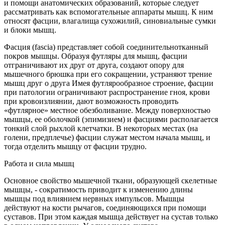
и помощи анатомических образований, которые следует
рассматривать как вспомогательные аппараты мышц. К ним
относят фасции, влагалища сухожилий, синовиальные сумки
и блоки мышц.
Фасция (fascia) представляет собой соединительнотканный
покров мышцы. Образуя футляры для мышц, фасции
отграничивают их друг от друга, создают опору для
мышечного брюшка при его сокращении, устраняют трение
мышц друг о друга Имея футлярообразное строение, фасции
при патологии ограничивают распространение гноя, крови
при кровоизлиянии, дают возможность проводить
«футлярное» местное обезболивание. Между поверхностью
мышцы, ее оболочкой (эпимизием) и фасциями располагается
тонкий слой рыхлой клетчатки. В некоторых местах (на
голени, предплечье) фасции служат местом начала мышц, и
тогда отделить мышцу от фасции трудно.
Работа и сила мышц
Основное свойство мышечной ткани, образующей скелетные
мышцы, - сократимость приводит к изменению длины
мышцы под влиянием нервных импульсов. Мышцы
действуют на кости рычагов, соединяющихся при помощи
суставов. При этом каждая мышца действует на сустав только