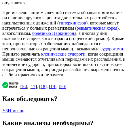
опускаются.
При исследовании мышечной системы обращают внимание
на наличие другого варианта двигательных расстройств -
насильственных движений (
гиперкинезов
), которые могут
встречаться у больных ревматизмом (
ревматическая хорея
),
алкоголизмом,
болезнью Паркинсона
, а иногда у лиц
пожилого и старческого возраста (старческий тремор). Кроме
того, при некоторых заболеваниях наблюдаются и
непроизвольные сокращения мышц, называемые
судорогами
.
Принято различать
клонические судороги
, когда сокращения
мышц сменяются отчетливыми периодами их расслабления, и
тонические судороги, при которых возникают спастические
сокращения мышц, а периоды расслабления выражены очень
слабо и практически не заметны.
[
16
], [
17
], [
18
], [
19
], [
20
]
Как обследовать?
УЗИ мышц
Какие анализы необходимы?