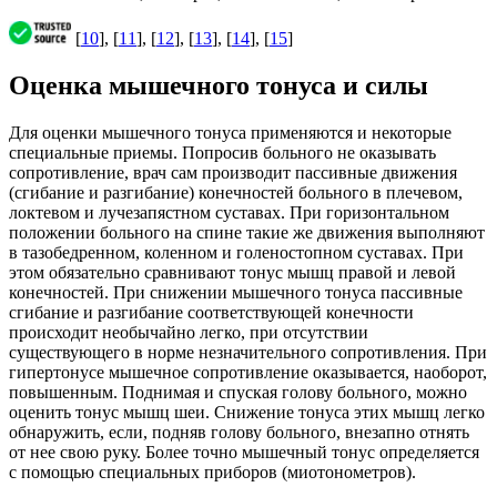
[
10
], [
11
], [
12
], [
13
], [
14
], [
15
]
Оценка мышечного тонуса и силы
Для оценки мышечного тонуса применяются и некоторые
специальные приемы. Попросив больного не оказывать
сопротивление, врач сам производит пассивные движения
(сгибание и разгибание) конечностей больного в плечевом,
локтевом и лучезапястном суставах. При горизонтальном
положении больного на спине такие же движения выполняют
в тазобедренном, коленном и голеностопном суставах. При
этом обязательно сравнивают тонус мышц правой и левой
конечностей. При снижении мышечного тонуса пассивные
сгибание и разгибание соответствующей конечности
происходит необычайно легко, при отсутствии
существующего в норме незначительного сопротивления. При
гипертонусе мышечное сопротивление оказывается, наоборот,
повышенным. Поднимая и спуская голову больного, можно
оценить тонус мышц шеи. Снижение тонуса этих мышц легко
обнаружить, если, подняв голову больного, внезапно отнять
от нее свою руку. Более точно мышечный тонус определяется
с помощью специальных приборов (миотонометров).