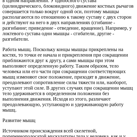
в одном направлении. У одноосного сустава
(цилиндрического, блоковидного) движение костных рычагов
совершается только вокруг одной оси, поэтому мышцы
располагаются по отношению к такому суставу с двух сторон
и действуют на него в двух направлениях (сгибание -
разгибание; приведение - отведение, вращение). Например, у
локтевого сустава одни мышцы - сгибатели, другие -
разгибатели.
Работа мышц. Поскольку концы мышцы прикреплены на
костях, то точки ее начала и прикрепления при сокращении
приближаются друг к другу, а сами мышцы при этом
выполняют определенную работу. Таким образом, тело
человека или его части при сокращении соответствующих
мышц изменяют свое положение, приходят в движение,
преодолевают сопротивление силы тяжести или, наоборот,
уступают этой силе. В других случаях при сокращении мышц
тело удерживается в определенном положении без
выполнения движения. Исходя из этого, различают
преодолевающую, уступающую и удерживающую работу
мышц.
Развитие мышц
Источником происхождения всей скелетной,
поперечнополосатой мускулатуры тела у человека, как и у