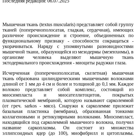
Последняя редакция: 06.07.2025
Мышечная ткань (textus muscularis) представляет собой группу
тканей (поперечнополосатая, гладкая, сердечная), имеющих
различное происхождение и строение, объединенных по
функциональному признаку - способности сокращаться -
укорачиваться. Наряду с упомянутыми разновидностями
мышечной ткани, образующейся из мезодермы (мезенхимы), в
организме человека выделяют мышечную ткань
эктодермального происхождения - миоциты радужки глаза.
Исчерченная (поперечнополосатая, скелетная) мышечная
ткань образована цилиндрическими мышечными волокнами
длиной от 1 мм до 4 см и более и толщиной до 0,1 мм. Каждое
волокно представляет собой комплекс, состоящий из
миосимпласта и миосателлитоцитов, покрытых
плазматической мембраной, которую называют сарколеммой
(от греч. sarkos - мясо). Снаружи к сарколемме прилежит
базальная пластинка (мембрана), образованная тонкими
коллагеновыми и ретикулярными волокнами. Миосимпласт,
находящийся под сарколеммой мышечного волокна, получил
название саркоплазмы. Он состоит из множества
эллипсоидных ядер (до 100), миофибрилл и цитоплазмы.