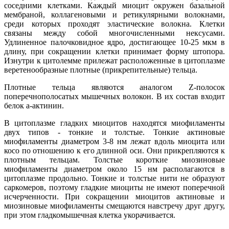
соседними клетками. Каждый миоцит окружен базальной
мембраной, коллагеновыми и ретикулярными волокнами,
среди которых проходят эластические волокна. Клетки
связаны между собой многочисленными нексусами.
Удлиненное палочковидное ядро, достигающее 10-25 мкм в
длину, при сокращении клетки принимает форму штопора.
Изнутри к цитолемме прилежат расположенные в цитоплазме
веретенообразные плотные (прикрепительные) тельца.
Плотные тельца являются аналогом Z-полосок
поперечнополосатых мышечных волокон. В их состав входит
белок а-актинин.
В цитоплазме гладких миоцитов находятся миофиламенты
двух типов - тонкие и толстые. Тонкие актиновые
миофиламенты диаметром 3-8 нм лежат вдоль миоцита или
косо по отношению к его длинной оси. Они прикрепляются к
плотным тельцам. Толстые короткие миозиновые
миофиламенты диаметром около 15 нм располагаются в
цитоплазме продольно. Тонкие и толстые нити не образуют
саркомеров, поэтому гладкие миоциты не имеют поперечной
исчерченности. При сокращении миоцитов актиновые и
миозиновые миофиламенты смещаются навстречу друг другу,
при этом гладкомышечная клетка укорачивается.