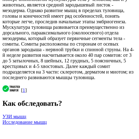
животных, является средний зародышевый листок -
мезодерма. Однако развитие мышц в пределах туловища,
головы и конечностей имеет ряд особенностей, понять
которые легче, проследив начальные этапы эмбриогенеза.
Мускулатура туловища развивается преимущественно из
дорсального, парааксимального (околоосевого) отдела
мезодермы, который образует первичные сегменты тела -
сомиты. Сомиты расположены по сторонам от осевых
органов зародыша - нервной трубки и спинной струны. На 4-
й неделе развития насчитывается около 40 пар сомитов: от 3
до 5 затылочных, 8 шейных, 12 грудных, 5 поясничных, 5
крестцовых и 4-5 хвостовых. Далее каждый сомит
подразделяется на 3 части: склеротом, дерматом и миотом; из
последнего развиваются мышцы туловища.
[
1
]
Как обследовать?
УЗИ мышц
Исследование мышц