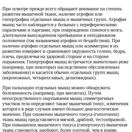
При осмотре прежде всего обращают внимание на степень
развития мышечной ткани, наличие атрофии или
гипертрофии отдельных мышц и мышечных групп. Атрофия
мышц часто наблюдается у больных с периферическими
параличами и парезами, при повреждении спинного мозга,
длительном вынужденном пребывании в неподвижном
положении (так называемая атрофия от бездействия). При
наличии атрофии отдельных мышц или асимметрии в их
развитии измеряют и сравнивают окружность голени, бедра,
плеча, предплечья на здоровой стороне и на стороне
поражения. Гипертрофия мышц встречается значительно реже
(например, при некоторых наследственно обусловленных
заболеваниях) и касается обычно отдельных групп мышц
(икроножных, четырехглавых, дельтовидных).
При пальпации отдельных мышц можно обнаружить
болезненность (например, при миозитах). Путем
непосредственного ощупывания мышц симметричных
участков тела определяют также мышечный тонус, изменения
которого в ряде случаев имеют большое диагностическое
значение. При снижении мышечного тонуса (гипотонии)
ткань мышц представляется мягкой, дряблой, тестообразной.
При повышении мышечного тонуса (гипертонусе) мышечная
ткань становится, наоборот, более плотной, чем в норме.