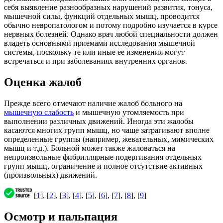
себя выявление разнообразных нарушений развития, тонуса,
мышечной силы, функций отдельных мышц, проводится
обычно невропатологом и потому подробно изучается в курсе
нервных болезней. Однако врач любой специальности должен
владеть основными приемами исследования мышечной
системы, поскольку те или иные ее изменения могут
встречаться и при заболеваниях внутренних органов.
Оценка жалоб
Прежде всего отмечают наличие жалоб больного на
мышечную слабость
и мышечную утомляемость при
выполнении различных движений. Иногда эти жалобы
касаются многих групп мышц, но чаще затрагивают вполне
определенные группы (например, жевательных, мимических
мышц и т.д.). Больной может также жаловаться на
непроизвольные фибриллярные подергивания отдельных
групп мышц, ограничение и полное отсутствие активных
(произвольных) движений.
[
1
], [
2
], [
3
], [
4
], [
5
], [
6
], [
7
], [
8
], [
9
]
Осмотр и пальпация