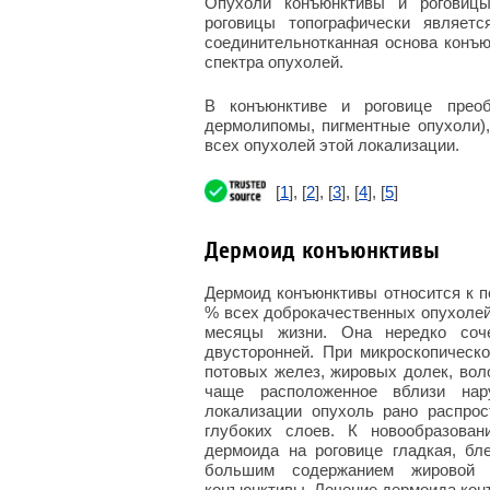
Опухоли конъюнктивы и роговицы
роговицы топографически являетс
соединительнотканная основа конъю
спектра опухолей.
В конъюнктиве и роговице преоб
дермолипомы, пигментные опухоли),
всех опухолей этой локализации.
[
1
], [
2
], [
3
], [
4
], [
5
]
Дермоид конъюнктивы
Дермоид конъюнктивы относится к по
% всех доброкачественных опухолей
месяцы жизни. Она нередко соч
двусторонней. При микроскопическ
потовых желез, жировых долек, воло
чаще расположенное вблизи нар
локализации опухоль рано распрос
глубоких слоев. К новообразова
дермоида на роговице гладкая, бл
большим содержанием жировой 
конъюнктивы. Лечение дермоида кон