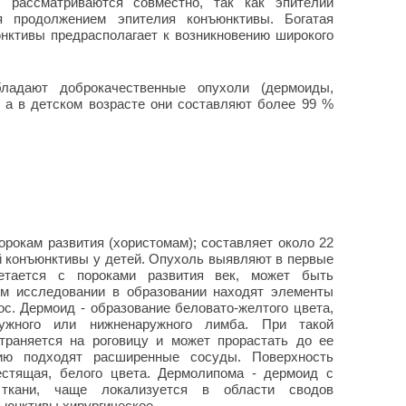
 рассматриваются совместно, так как эпителий
я продолжением эпителия конъюнктивы. Богатая
нктивы предрасполагает к возникновению широкого
ладают доброкачественные опухоли (дермоиды,
 а в детском возрасте они составляют более 99 %
рокам развития (хористомам); составляет около 22
 конъюнктивы у детей. Опухоль выявляют в первые
етается с пороками развития век, может быть
ом исследовании в образовании находят элементы
с. Дермоид - образование беловато-желтого цвета,
ужного или нижненаружного лимба. При такой
траняется на роговицу и может прорастать до ее
нию подходят расширенные сосуды. Поверхность
естящая, белого цвета. Дермолипома - дермоид с
ткани, чаще локализуется в области сводов
ъюнктивы хирургическое.