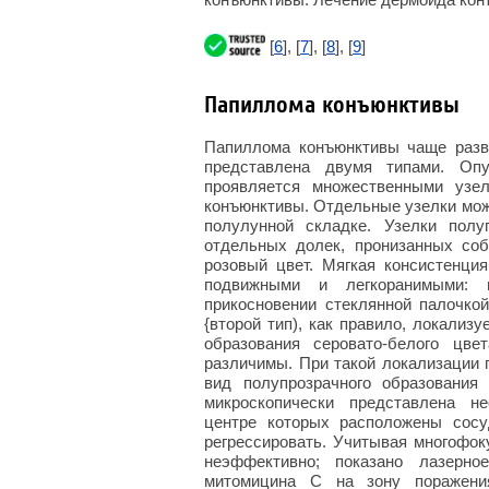
[
6
], [
7
], [
8
], [
9
]
Папиллома конъюнктивы
Папиллома конъюнктивы чаще разв
представлена двумя типами. Оп
проявляется множественными узе
конъюнктивы. Отдельные узелки можн
полулунной складке. Узелки полу
отдельных долек, пронизанных соб
розовый цвет. Мягкая консистенци
подвижными и легкоранимыми: 
прикосновении стеклянной палочко
{второй тип), как правило, локализ
образования серовато-белого цве
различимы. При такой локализации п
вид полупрозрачного образования
микроскопически представлена н
центре которых расположены сосу
регрессировать. Учитывая многофок
неэффективно; показано лазерн
митомицина С на зону поражени