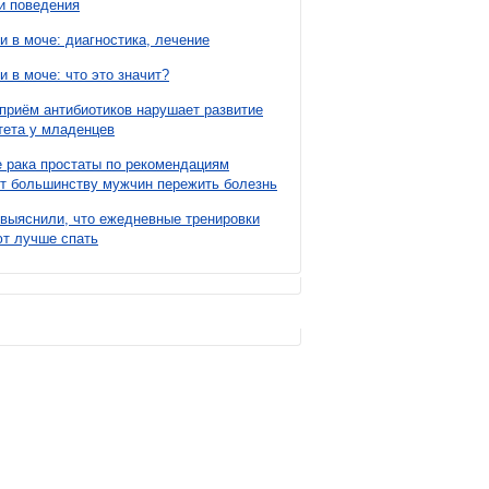
и поведения
и в моче: диагностика, лечение
и в моче: что это значит?
приём антибиотиков нарушает развитие
ета у младенцев
 рака простаты по рекомендациям
т большинству мужчин пережить болезнь
выяснили, что ежедневные тренировки
т лучше спать