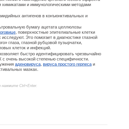
и химикатами и иммунологическими методами
мидийных антигенов в конъюнктивальных и
ьтровальную бумагу ацетата целлюлозы
оговице
, поверхностные эпителиальные клетки
х исследуют. Это помогает в диагностике глазной
го» глаза, глазной рубцовой пузырчатки,
овых клеток и инфекций.
позволяет быстро идентифицировать чрезвычайно
К с очень высокой степенью специфичности.
ружения
аденовируса
,
вируса простого герпеса
и
тивальных мазках.
нажмите Ctrl+Enter.