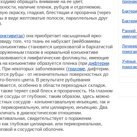
ходимо обращать внимание на ее цвет,
признак
рхности, наличие пленок, рубцов и отделяемою.
Бактери
ую окраску, гладкая, блестящая и прозрачна (через
ы в виде желтоватые полосок, параллельных друг
Бактери
.
Ранний 
юнктивитах
) она приобретает насыщенный ярко-
иммунит
ввиду тоге, что ткань ее набухает (мейбомиевы
Лечение
конъюнктивы становится шероховатой и бархатистой
помогае
ооруженным глазом в нормальной конъюнктиве
; развиваются лимфатические фолликулы, имеющие
Учёные 
а на конъюнктиве образуется пленка (при
дифтерии
помогаю
). При некоторых заболеваниях (
трахоме
, дифтерии,
ются рубцы - от незначительных поверхностных до
о-белого цвета. В результате рубцевания
вается, особенно в области переходных складок.
также теряет свой блеск и прозрачность. На глазном
е сосуды от глубоких; таким образом, здесь можно
тных сосудов - конъюнктавальную инъекцию, гак и
- перикорнеальную, или цилиарную, инъекцию. Два
зличать в диагностическом отношении.
ктивальная, свидетельствует о поражении
 как глубокая цилиарная. или перикорнеальная,
говой и сосудистой оболочек.