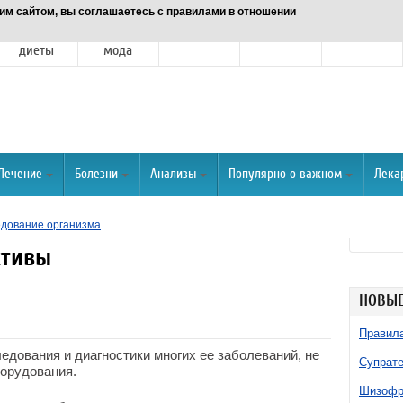
им сайтом, вы соглашаетесь с правилами в отношении
Питание и
Красота и
Отношения
Спорт
О портале
диеты
мода
Лечение
Болезни
Анализы
Популярно о важном
Лека
дование организма
ктивы
НОВЫЕ
Правила
едования и диагностики многих ее заболеваний, не
Супрате
борудования.
Шизофре