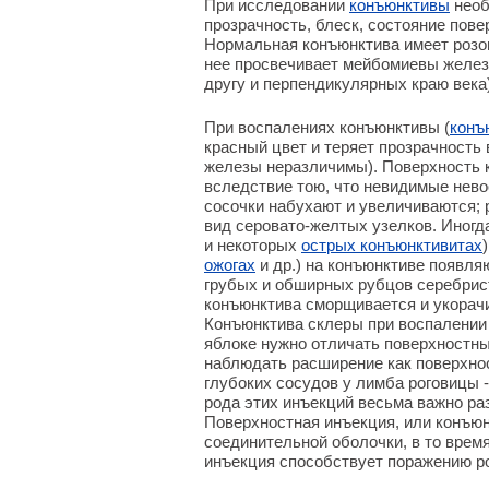
При исследовании
конъюнктивы
необ
прозрачность, блеск, состояние пове
Нормальная конъюнктива имеет розов
нее просвечивает мейбомиевы желез
другу и перпендикулярных краю века)
При воспалениях конъюнктивы (
конъ
красный цвет и теряет прозрачность 
железы неразличимы). Поверхность 
вследствие тою, что невидимые нев
сосочки набухают и увеличиваются
вид серовато-желтых узелков. Иногд
и некоторых
острых конъюнктивитах
ожогах
и др.) на конъюнктиве появля
грубых и обширных рубцов серебрист
конъюнктива сморщивается и укорачи
Конъюнктива склеры при воспалении 
яблоке нужно отличать поверхностны
наблюдать расширение как поверхнос
глубоких сосудов у лимба роговицы 
рода этих инъекций весьма важно ра
Поверхностная инъекция, или конъюн
соединительной оболочки, в то время
инъекция способствует поражению ро