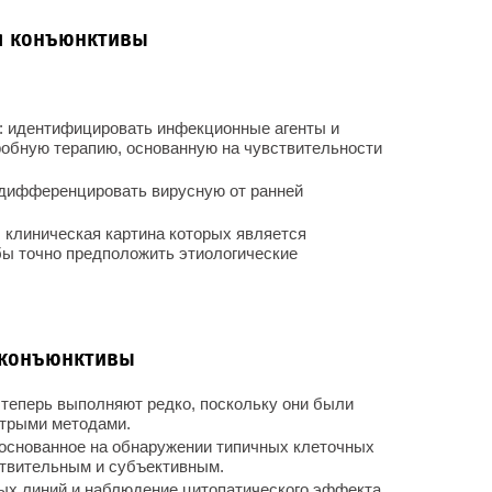
я конъюнктивы
: идентифицировать инфекционные агенты и
робную терапию, основанную на чувствительности
дифференцировать вирусную от ранней
 клиническая картина которых является
бы точно предположить этиологические
 конъюнктивы
теперь выполняют редко, поскольку они были
трыми методами.
 основанное на обнаружении типичных клеточных
ствительным и субъективным.
ых линий и наблюдение цитопатического эффекта