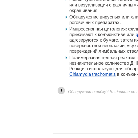
или визуализации с различным
окрашивания.
Обнаружение вирусных или хла
роговичных препаратах.
Импрессионная цитология: фил
прижимают к конъюнктиве или
р
адгезируются к бумаге, затем и
поверхностной неоплазии, «сухо
повреждений лимбальных ствол
Полимеразная цепная реакция 
незначительное количество ДН
Реакцию используют для обна
Chlamydia trachomatis
в конъюнк
!
Обнаружили ошибку? Выделите ее и 