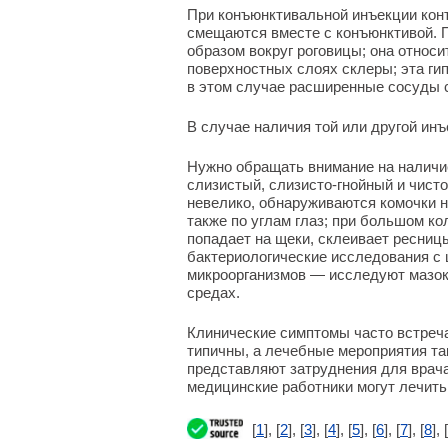
При конъюнктивальной инъекции кон
смещаются вместе с конъюнктивой. 
образом вокруг роговицы; она относ
поверхностных слоях склеры; эта ги
в этом случае расширенные сосуды 
В случае наличия той или другой ин
Нужно обращать внимание на наличи
слизистый, слизисто-гнойный и чист
невелико, обнаруживаются комочки н
также по углам глаз; при большом ко
попадает на щеки, склеивает ресниц
бактериологические исследования с
микроорганизмов — исследуют мазок
средах.
Клинические симптомы часто встреч
типичны, а лечебные мероприятия так
представляют затруднения для врача
медицинские работники могут лечить
[
1
], [
2
], [
3
], [
4
], [
5
], [
6
], [
7
], [
8
], [