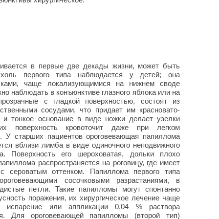
ивается в первые две декады жизни, может быть
ухоль первого типа наблюдается у детей; она
лками, чаще локализующимися на нижнем своде
о наблюдать в конъюнктиве глазного яблока или на
прозрачные с гладкой поверхностью, состоят из
ственными сосудами, что придает им красновато-
я и тонкое основание в виде ножки делает узелки
их поверхность кровоточит даже при легком
й. У старших пациентов ороговевающая папиллома
уется вблизи лимба в виде одиночного неподвижного
та. Поверхность его шероховатая, дольки плохо
апиллома распространяется на роговицу, где имеет
 с сероватым оттенком. Папиллома первого типа
еороговевающими сосочковыми разрастаниями, в
дистые петли. Такие папилломы могут спонтанно
усность поражения, их хирургическое лечение чаще
ое испарение или аппликации 0,04 % раствора
я. Для ороговевающей папилломы (второй тип)