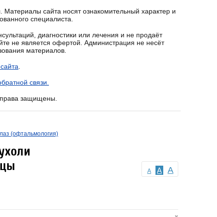
. Материалы сайта носят ознакомительный характер и
ованного специалиста.
сультаций, диагностики или лечения и не продаёт
йте не является офертой. Администрация не несёт
ьзования материалов.
 сайта
.
братной связи.
е права защищены.
лаз (офтальмология)
ухоли
ицы
A
A
A