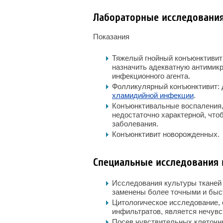
Лабораторные исследовани
Показания
Тяжелый гнойный конъюнктивит
назначить адекватную антимик
инфекционного агента.
Фолликулярный конъюнктивит: 
хламидийной инфекции
.
Конъюнктивальные воспаления,
недостаточно характерной, что
заболевания.
Конъюнктивит новорожденных.
Специальные исследования
Исследования культуры тканей 
заменены более точными и быс
Цитологическое исследование,
инфильтратов, является нечув
Посев чувствительных клеточн