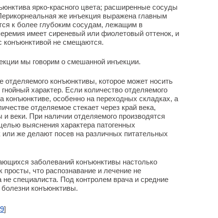
ъюнктива ярко-красного цвета; расширенные сосуды
Перикорнеальная же инъекция выражена главным
ится к более глубоким сосудам, лежащим в
перемия имеет сиреневый или фиолетовый оттенок, и
с конъюнктивой не смещаются.
ъекции мы говорим о смешанной инъекции.
е отделяемого конъюнктивы, которое может носить
о гнойный характер. Если количество отделяемого
а конъюнктиве, особенно на переходных складках, а
личестве отделяемое стекает через край века,
ы и веки. При наличии отделяемого производятся
 целью выяснения характера патогенных
 или же делают посев на различных питательных
ающихся заболеваний конъюнктивы настолько
 просты, что распознавание и лечение не
 не специалиста. Под контролем врача и средние
 болезни конъюнктивы.
9
]