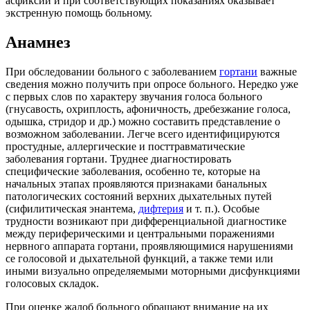
асфиксии и при соответствующих показаниях оказывает
экстренную помощь больному.
Анамнез
При обследовании больного с заболеванием
гортани
важные
сведения можно получить при опросе больного. Нередко уже
с первых слов по характеру звучания голоса больного
(гнусавость, охриплость, афоничность, дребезжание голоса,
одышка, стридор и др.) можно составить представление о
возможном заболевании. Легче всего идентифицируются
простудные, аллергические и посттравматические
заболевания гортани. Труднее диагностировать
специфические заболевания, особенно те, которые на
начальных этапах проявляются признаками банальных
патологических состояний верхних дыхательных путей
(сифилитическая энантема,
дифтерия
и т. п.). Особые
трудности возникают при дифференциальной диагностике
между периферическими и центральными поражениями
нервного аппарата гортани, проявляющимися нарушениями
се голосовой и дыхательной функций, а также теми или
иными визуально определяемыми моторными дисфункциями
голосовых складок.
При оценке жалоб больного обращают внимание на их