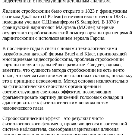
видеотехники с последующим детальным анализом.
Явление стробоскопии было открыто в 1823 г. французским
физиком Дж.Плато (J.Plateau) и независимо от него в 1833 г.
немецким ученым С.Штампфером (S.Stampfer). В 1878 г.
французский ларинголог М.Ортель (M.Ortel) впервые
осуществил стробоскопический осмотр гортани при непрямой
ларингоскопии с использованием зеркала Гарсия.
В последние годы в связи с новыми технологическими
разработками датской фирмы Вruel and Kjaer, производящей
многоцелевые видеостробоскопы, проблема стробоскопии
гортани получила дальнейшее развитие. Следует, однако,
заметить, что сущность метода стробоскопии не есть нечто
такое, что меняя само движение голосовых складок, поскольку
это в принципе невозможно. Метод основан исключительно
на физиологических свойствах органа зрения и
соответствующих световых эффектах, позволяющих
фрагментировать картину движений голосовых складок и
адаптировать ее к физиологическим возможностям
человеческого глаза.
Стробоскопический эффект - это результат чисто
физиологического феномена, проявляющегося в зрительной
системе наблюдателя, своеобразная зрительная иллюзия,
возникающая при периодическом освещении непрерывно