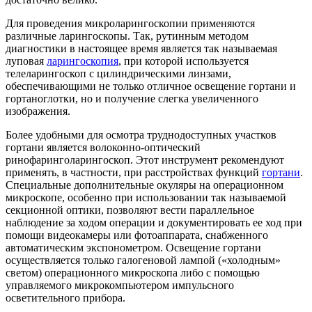
Для проведения микроларингоскопии применяются
различные ларингоскопы. Так, рутинным методом
диагностики в настоящее время является так называемая
луповая
ларингоскопия
, при которой используется
телеларингоскоп с цилиндрическими линзами,
обеспечивающими не только отличное освещение гортани и
гортаноглотки, но и получение слегка увеличенного
изображения.
Более удобными для осмотра труднодоступных участков
гортани является волоконно-оптический
ринофаринголарингоскоп. Этот инструмент рекомендуют
применять, в частности, при расстройствах функций
гортани
.
Специальные дополнительные окуляры на операционном
микроскопе, особенно при использовании так называемой
секционной оптики, позволяют вести параллельное
наблюдение за ходом операции и документировать ее ход при
помощи видеокамеры или фотоаппарата, снабженного
автоматическим экспонометром. Освещение гортани
осуществляется только галогеновой лампой («холодным»
светом) операционного микроскопа либо с помощью
управляемого микрокомпьютером импульсного
осветительного прибора.