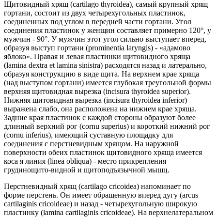
Щитовидный хрящ (cartilago thyroidea), самый крупный хрящ
гортани, состоит из двух четырехугольных пластинок,
соединенных под углом в передней части гортани. Угол
соединения пластинок у женщин составляет примерно 120°, у
мужчин - 90°. У мужчин этот угол сильно выступает вперед,
образуя выступ гортани (prominentia laryngis) - «адамово
яблоко». Правая и левая пластинки щитовидного хряща
(lamina dextra et lamina sinistra) расходятся назад и латерально,
образуя конструкцию в виде щита. На верхнем крае хряща
(над выступом гортани) имеется глубокая треугольной формы
верхняя щитовидная вырезка (incisura thyroidea superior).
Нижняя щитовидная вырезка (incisura thyroidea inferior)
выражена слабо, она расположена на нижнем крае хряща.
Задние края пластинок с каждой стороны образуют более
длинный верхний рог (cornu superius) и короткий нижний рог
(cornu inferius), имеющий суставную площадку для
соединения с перстневидным хрящом. На наружной
поверхности обеих пластинок щитовидного хряща имеется
коса я линия (linea obliqua) - место прикрепления
грудинощито-видной и щитоподъязычной мышц.
Перстневидный хрящ (cartilago cricoidea) напоминает по
форме перстень. Он имеет обращенную вперед дугу (arcus
cartilaginis cricoideae) и назад - четырехугольную широкую
пластинку (lamina cartilaginis cricoideae). На верхнелатеральном