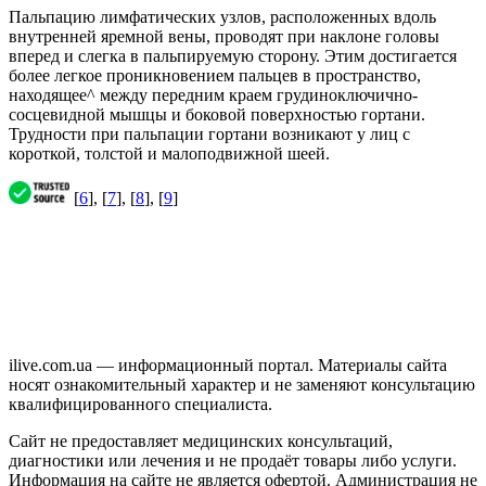
Пальпацию лимфатических узлов, расположенных вдоль
внутренней яремной вены, проводят при наклоне головы
вперед и слегка в пальпируемую сторону. Этим достигается
более легкое проникновением пальцев в пространство,
находящее^ между передним краем грудиноключично-
сосцевидной мышцы и боковой поверхностью гортани.
Трудности при пальпации гортани возникают у лиц с
короткой, толстой и малоподвижной шеей.
[
6
], [
7
], [
8
], [
9
]
ilive.com.ua — информационный портал. Материалы сайта
носят ознакомительный характер и не заменяют консультацию
квалифицированного специалиста.
Сайт не предоставляет медицинских консультаций,
диагностики или лечения и не продаёт товары либо услуги.
Информация на сайте не является офертой. Администрация не