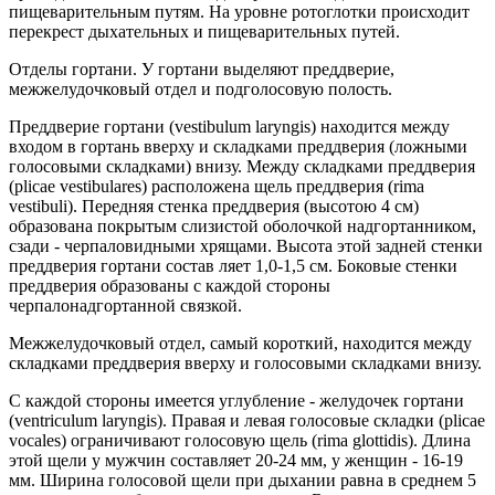
пищеварительным путям. На уровне ротоглотки происходит
перекрест дыхательных и пищеварительных путей.
Отделы гортани. У гортани выделяют преддверие,
межжелудочковый отдел и подголосовую полость.
Преддверие гортани (vestibulum laryngis) находится между
входом в гортань вверху и складками преддверия (ложными
голосовыми складками) внизу. Между складками преддверия
(plicae vestibulares) расположена щель преддверия (rima
vestibuli). Передняя стенка преддверия (высотою 4 см)
образована покрытым слизистой оболочкой надгортанником,
сзади - черпаловидными хрящами. Высота этой задней стенки
преддверия гортани состав ляет 1,0-1,5 см. Боковые стенки
преддверия образованы с каждой стороны
черпалонадгортанной связкой.
Межжелудочковый отдел, самый короткий, находится между
складками преддверия вверху и голосовыми складками внизу.
С каждой стороны имеется углубление - желудочек гортани
(ventriculum laryngis). Правая и левая голосовые складки (plicae
vocales) ограничивают голосовую щель (rima glottidis). Длина
этой щели у мужчин составляет 20-24 мм, у женщин - 16-19
мм. Ширина голосовой щели при дыхании равна в среднем 5