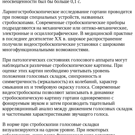
неосвещенности был бы больше 0,1 с.
Ларингостробоскопическое исследование гортани проводится
при помощи специальных устройств, названных
стробоскопами. Современные стробоскопические приборы
подразделяются на механические или оптико-механические,
электронные и осциллографические. В медицинской практике
в последнее десятилетие XX в. широкое распространение
получили видеостробоскопические установки с широкими
многофункциональными возможностями.
При патологических состояниях голосового аппарата могут
наблюдаться различные стробоскопические картины. При
оценке этих картин необходимо учитывать уровень
положения голосовых складок, синхронность и
симметричность (зеркальность) их колебаний, характер
смыкания их и тембровую окраску голоса. Современные
видеостробоскопы позволяют записывать в динамике
стробоскопическую картину гортани одновременно с
фонируемым звуком и затем производить тщательный
корреляционный анализ между движением голосовых складок
и частотными характеристиками звучащего голоса.
В норме при стробоскопии голосовые складки
визуализируются на одном уровне. При некоторых