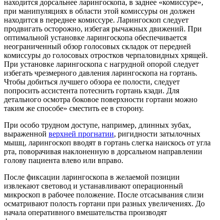
находится дорсальнее ларингоскопа, в заднее «комиссуре»,
при манипуляциях в области этой комиссуры он должен
находится в переднее комиссуре. Ларингоскоп следует
продвигать осторожно, избегая рычажных движений. При
оптимальной установке ларингоскопа обеспечивается
неограниченный обзор голосовых складок от передней
комиссуры до голосовых отростков черпаловидных хрящей.
При установке ларингоскопа с нагрудной опорой следует
избегать чрезмерного давления ларингоскопа на гортань.
Чтобы добиться лучшего обзора ее полости, следует
попросить ассистента потеснить гортань кзади. Для
детального осмотра боковое поверхности гортани можно
таким же способе» сместить ее в сторону.
При особо трудном доступе, например, длинных зубах,
выраженной
верхней прогнатии
, ригидности затылочных
мышц, ларингоскоп вводят в гортань слегка наискось от угла
рта, поворачивая наклоненную в дорсальном направлении
голову пациента влево или вправо.
После фиксации ларингоскопа в желаемой позиции
извлекают световод и устанавливают операционный
микроскоп в рабочее положение. После отсасывания слизи
осматривают полость гортани при разных увеличениях. До
начала оперативного вмешательства производят