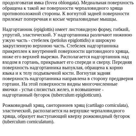
продолговатая ямка (fovea oblongata). Медиальная поверхность
обращена к такой же поверхности черпаловидного хряща
противоположной стороны. К вогнутой задней поверхности
прилежат поперечная и косые черпаловидные мышцы.
Надгортанник (epiglottis) имеет листовидную форму, гибкий,
упругий, эластический. У надгортанника различают нижнюю
узкую часть - стебелек (petiolus epiglottidis) и широкую
закругленную верхнюю часть. Стебелек надгортанника
прикреплен к внутренней поверхности щитовидного хряща,
ниже его верхней вырезки. Располагается надгортанник над
входом в гортань, прикрывает его спереди и сверху. Передняя
поверхность надгортанника выпуклая, обращена к корню
языка и к телу подъязычной кости. Вогнутая задняя
поверхность надгортанника направлена в сторону преддверия
гортани. На этой поверхности видны многочисленные
ямочки - устья слизистых желез, и возвышение -
надгортанный бугорок (tuberculum epiglotticum).
Рожковидный хрящ, санториниев хрящ (cartilago corniculata),
эластический, располагается на верхушке черпаловидного
хряща, образует выступающий кверху рожковидный бугорок
(tuberculum corniculatum).