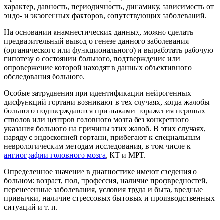
характер, давность, периодичность, динамику, зависимость от
эндо- и экзогенных факторов, сопутствующих заболеваний.
На основании анамнестических данных, можно сделать
предварительный вывод о генезе данного заболевания
(органического или функционального) и выработать рабочую
гипотезу о состоянии больного, подтверждение или
опровержение которой находят в данных объективного
обследования больного.
Особые затруднения при идентификации нейрогенных
дисфункций гортани возникают в тех случаях, когда жалобы
больного подтверждаются признаками поражения нервных
стволов или центров головного мозга без конкретного
указания больного на причины этих жалоб. В этих случаях,
наряду с эндоскопией гортани, прибегают к специальным
неврологическим методам исследования, в том числе к
ангиографии головного мозга
, КТ и МРТ.
Определенное значение в диагностике имеют сведения о
больном: возраст, пол, профессия, наличие профвредностей,
перенесенные заболевания, условия труда и быта, вредные
привычки, наличие стрессовых бытовых и производственных
ситуаций и т. п.