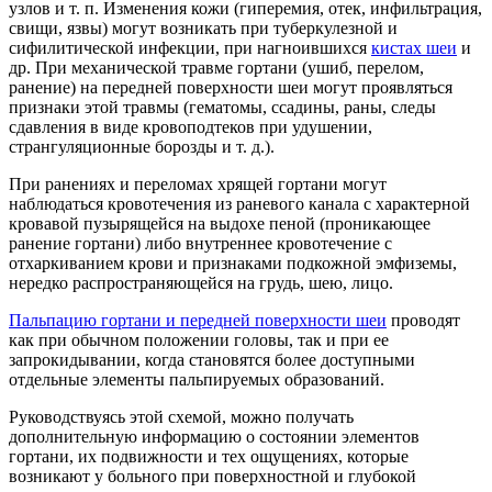
узлов и т. п. Изменения кожи (гиперемия, отек, инфильтрация,
свищи, язвы) могут возникать при туберкулезной и
сифилитической инфекции, при нагноившихся
кистах шеи
и
др. При механической травме гортани (ушиб, перелом,
ранение) на передней поверхности шеи могут проявляться
признаки этой травмы (гематомы, ссадины, раны, следы
сдавления в виде кровоподтеков при удушении,
странгуляционные борозды и т. д.).
При ранениях и переломах хрящей гортани могут
наблюдаться кровотечения из раневого канала с характерной
кровавой пузырящейся на выдохе пеной (проникающее
ранение гортани) либо внутреннее кровотечение с
отхаркиванием крови и признаками подкожной эмфиземы,
нередко распространяющейся на грудь, шею, лицо.
Пальпацию гортани и передней поверхности шеи
проводят
как при обычном положении головы, так и при ее
запрокидывании, когда становятся более доступными
отдельные элементы пальпируемых образований.
Руководствуясь этой схемой, можно получать
дополнительную информацию о состоянии элементов
гортани, их подвижности и тех ощущениях, которые
возникают у больного при поверхностной и глубокой