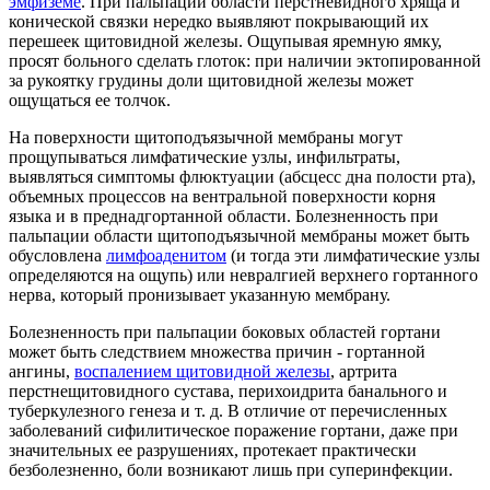
эмфиземе
. При пальпации области перстневидного хряща и
конической связки нередко выявляют покрывающий их
перешеек щитовидной железы. Ощупывая яремную ямку,
просят больного сделать глоток: при наличии эктопированной
за рукоятку грудины доли щитовидной железы может
ощущаться ее толчок.
На поверхности щитоподъязычной мембраны могут
прощупываться лимфатические узлы, инфильтраты,
выявляться симптомы флюктуации (абсцесс дна полости рта),
объемных процессов на вентральной поверхности корня
языка и в преднадгортанной области. Болезненность при
пальпации области щитоподъязычной мембраны может быть
обусловлена
лимфоаденитом
(и тогда эти лимфатические узлы
определяются на ощупь) или невралгией верхнего гортанного
нерва, который пронизывает указанную мембрану.
Болезненность при пальпации боковых областей гортани
может быть следствием множества причин - гортанной
ангины,
воспалением щитовидной железы
, артрита
перстнещитовидного сустава, перихоидрита банального и
туберкулезного генеза и т. д. В отличие от перечисленных
заболеваний сифилитическое поражение гортани, даже при
значительных ее разрушениях, протекает практически
безболезненно, боли возникают лишь при суперинфекции.