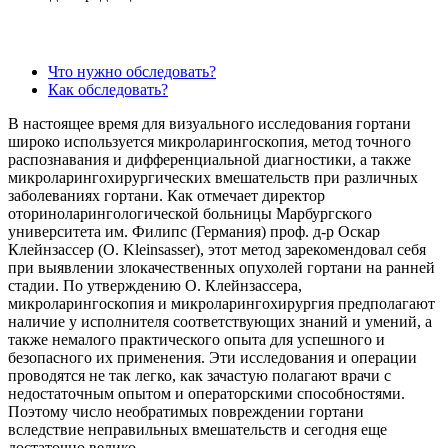
Что нужно обследовать?
Как обследовать?
В настоящее время для визуального исследования гортани
широко используется микроларингоскопия, метод точного
распознавания и дифференциальной диагностики, а также
микроларингохирургических вмешательств при различных
заболеваниях гортани. Как отмечает директор
оториноларингологической больницы Марбургского
университета им. Филипс (Германия) проф. д-р Оскар
Клейнзассер (O. Kleinsasser), этот метод зарекомендовал себя
при выявлении злокачественных опухолей гортани на ранней
стадии. По утверждению О. Клейнзассера,
микроларингоскопия и микроларингохирургия предполагают
наличие у исполнителя соответствующих знаний и умений, а
также немалого практического опыта для успешного и
безопасного их применения. Эти исследования и операции
проводятся не так легко, как зачастую полагают врачи с
недостаточным опытом и операторскими способностями.
Поэтому число необратимых повреждении гортани
вследствие неправильных вмешательств и сегодня еще
достаточно велико.