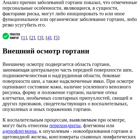
Анализ причин заболеваний гортани показал, что отмеченные
персональные особенности, являющиеся, в сущности,
факторами риска, могут либо инициировать то или иное
функциональное или органическое заболевание гортани, либо
резко усугубить его.
[
1
], [
2
], [
3
], [
4
], [
5
]
Внешний осмотр гортани
Внешнему осмотру подвергается область гортани,
занимающая центральную часть передней поверхности шеи,
поднижнечелюстная и надгрудинная области, боковые
поверхности шеи, а также надключичные ямки. При осмотре
оценивают состояние кожи, наличие усиленного венозного
рисунка, форму и положение гортани, наличие отека
клетчатки, необычных солитарных припухлостей, свищей и
других признаков, свидетельствующих о воспалительных,
опухолевых и иных поражениях гортани.
К воспалительным процессам, выявляемым при осмотре,
могут быть отнесены
перихондриты
, флегмоны или
аденофлегмоны
, к опухолевым - новообразования гортани и
щитовидной железы, конгломераты спаянных лимфатических