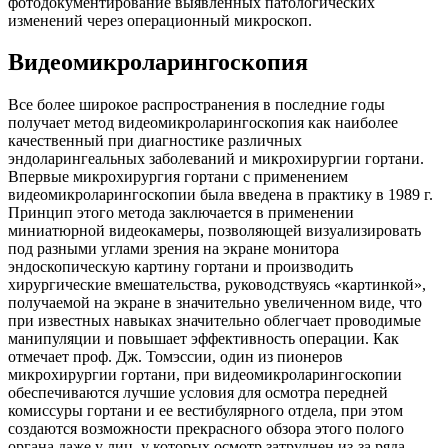
фотодокументирование выявленных патологических
изменений через операционный микроскоп.
Видеомикроларингоскопия
Все более широкое распространения в последние годы
получает метод видеомикроларингоскопия как наиболее
качественный при диагностике различных
эндоларингеальных заболеваний и микрохирургии гортани.
Впервые микрохирургия гортани с применением
видеомикроларингоскопии была введена в практику в 1989 г.
Принцип этого метода заключается в применении
миниатюрной видеокамеры, позволяющей визуализировать
под разными углами зрения на экране монитора
эндоскопическую картину гортани и производить
хирургические вмешательства, руководствуясь «картинкой»,
получаемой на экране в значительно увеличенном виде, что
при известных навыках значительно облегчает проводимые
манипуляции и повышает эффективность операции. Как
отмечает проф. Дж. Томэссии, один из пионеров
микрохирургии гортани, при видеомикроларингоскопии
обеспечиваются лучшие условия для осмотра передней
комиссуры гортани и ее вестибулярного отдела, при этом
создаются возможности прекрасного обзора этого полого
органа даже у лиц, у которых осмотр затруднен из-за ряда