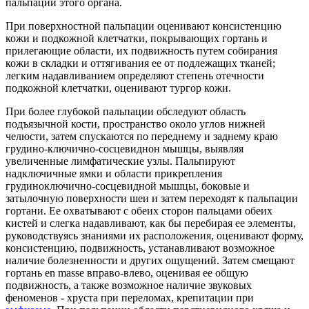
пальпации этого органа.
При поверхностной пальпации оценивают консистенцию
кожи и подкожной клетчатки, покрывающих гортань и
прилегающие области, их подвижность путем собирания
кожи в складки и оттягивания ее от подлежащих тканей;
легким надавливанием определяют степень отечности
подкожной клетчатки, оценивают тургор кожи.
При более глубокой пальпации обследуют область
подъязычной кости, пространство около углов нижней
челюсти, затем спускаются по переднему и заднему краю
грудино-ключично-сосцевиднон мышцы, выявляя
увеличенные лимфатические узлы. Пальпируют
надключичные ямки и области прикрепления
грудиноключично-сосцевидной мышцы, боковые и
затылочную поверхности шеи и затем переходят к пальпации
гортани. Ее охватывают с обеих сторон пальцами обеих
кистей и слегка надавливают, как бы перебирая ее элементы,
руководствуясь знаниями их расположения, оценивают форму,
консистенцию, подвижность, устанавливают возможное
наличие болезненности и других ощущений. Затем смещают
гортань en masse вправо-влево, оценивая ее общую
подвижность, а также возможное наличие звуковых
феноменов - хруста при переломах, крепитации при