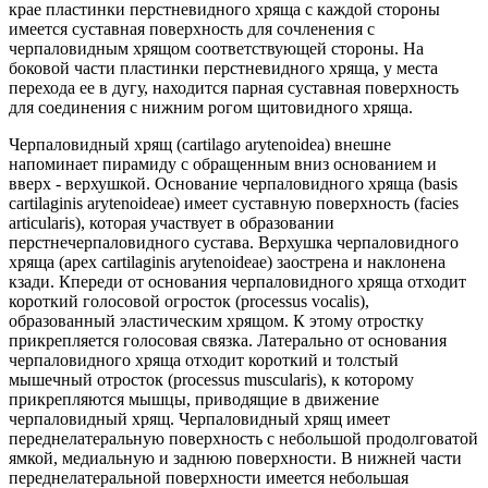
крае пластинки перстневидного хряща с каждой стороны
имеется суставная поверхность для сочленения с
черпаловидным хрящом соответствующей стороны. На
боковой части пластинки перстневидного хряща, у места
перехода ее в дугу, находится парная суставная поверхность
для соединения с нижним рогом щитовидного хряща.
Черпаловидный хрящ (cartilago arytenoidea) внешне
напоминает пирамиду с обращенным вниз основанием и
вверх - верхушкой. Основание черпаловидного хряща (basis
cartilaginis arytenoideae) имеет суставную поверхность (facies
articularis), которая участвует в образовании
перстнечерпаловидного сустава. Верхушка черпаловидного
хряща (apex cartilaginis arytenoideae) заострена и наклонена
кзади. Кпереди от основания черпаловидного хряща отходит
короткий голосовой огросток (processus vocalis),
образованный эластическим хрящом. К этому отростку
прикрепляется голосовая связка. Латерально от основания
черпаловидного хряща отходит короткий и толстый
мышечный отросток (processus muscularis), к которому
прикрепляются мышцы, приводящие в движение
черпаловидный хрящ. Черпаловидный хрящ имеет
переднелатеральную поверхность с небольшой продолговатой
ямкой, медиальную и заднюю поверхности. В нижней части
переднелатеральной поверхности имеется небольшая