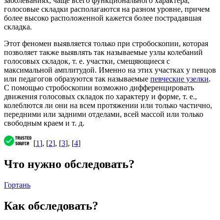
заболеваниях, чаще всего функционального характера,
голосовые складки располагаются на разном уровне, причем
более высоко расположенной кажется более пострадавшая
складка.
Этот феномен выявляется только при стробоскопии, которая
позволяет также выявлять так называемые узлы колебаний
голосовых складок, т. е. участки, смещяющиеся с
максимальной амплитудой. Именно на этих участках у певцов
или педагогов образуются так называемые
певческие узелки
.
С помощью стробоскопии возможно дифференцировать
движения голосовых складок по характеру и форме, т. е.,
колеблются ли они на всем протяжении или только частично,
передними или задними отделами, всей массой или только
свободным краем и т. д.
[
1
], [
2
], [
3
], [
4
]
Что нужно обследовать?
Гортань
Как обследовать?