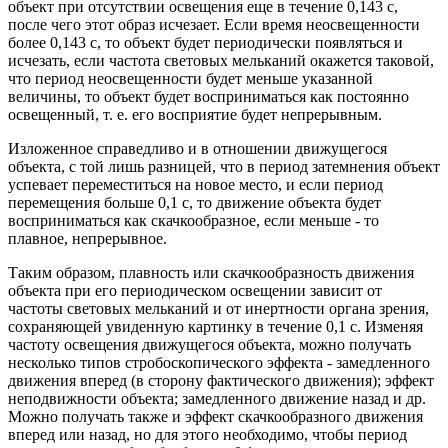
объект при отсутствии освещения еще в течение 0,143 с,
после чего этот образ исчезает. Если время неосвещенности
более 0,143 с, то объект будет периодически появляться и
исчезать, если частота световых мельканий окажется таковой,
что период неосвещенности будет меньше указанной
величины, то объект будет восприниматься как постоянно
освещенный, т. е. его восприятие будет непрерывным.
Изложенное справедливо и в отношении движущегося
объекта, с той лишь разницей, что в период затемнения объект
успевает переместиться на новое место, и если период
перемещения больше 0,1 с, то движение объекта будет
восприниматься как скачкообразное, если меньше - то
плавное, непрерывное.
Таким образом, плавность или скачкообразность движения
объекта при его периодическом освещении зависит от
частоты световых мельканий и от инертности органа зрения,
сохраняющей увиденную картинку в течение 0,1 с. Изменяя
частоту освещения движущегося объекта, можно получать
несколько типов стробоскопического эффекта - замедленного
движения вперед (в сторону фактического движения); эффект
неподвижности объекта; замедленного движение назад и др.
Можно получать также и эффект скачкообразного движения
вперед или назад, но для этого необходимо, чтобы период