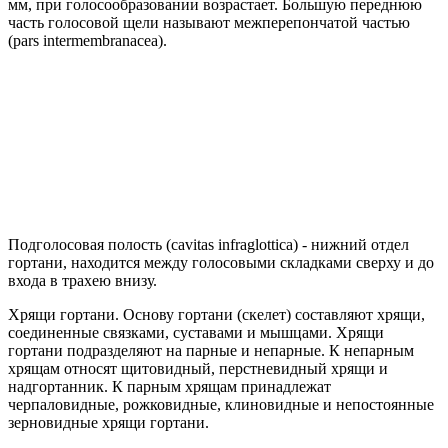
мм, при голосообразовании возрастает. Большую переднюю
часть голосовой щели называют межперепончатой частью
(pars intermembranacea).
Подголосовая полость (cavitas infraglottica) - нижний отдел
гортани, находится между голосовыми складками сверху и до
входа в трахею внизу.
Хрящи гортани. Основу гортани (скелет) составляют хрящи,
соединенные связками, суставами и мышцами. Хрящи
гортани подразделяют на парные и непарные. К непарным
хрящам относят щитовидный, перстневидный хрящи и
надгортанник. К парным хрящам принадлежат
черпаловидные, рожковидные, клиновидные и непостоянные
зерновидные хрящи гортани.