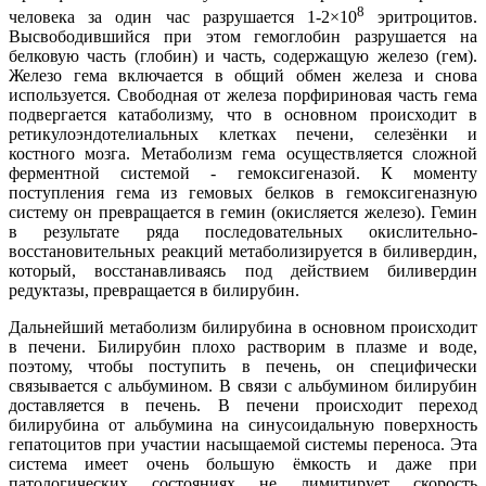
8
человека за один час разрушается 1-2×10
эритроцитов.
Высвободившийся при этом гемоглобин разрушается на
белковую часть (глобин) и часть, содержащую железо (гем).
Железо гема включается в общий обмен железа и снова
используется. Свободная от железа порфириновая часть гема
подвергается катаболизму, что в основном происходит в
ретикулоэндотелиальных клетках печени, селезёнки и
костного мозга. Метаболизм гема осуществляется сложной
ферментной системой - гемоксигеназой. К моменту
поступления гема из гемовых белков в гемоксигеназную
систему он превращается в гемин (окисляется железо). Гемин
в результате ряда последовательных окислительно-
восстановительных реакций метаболизируется в биливердин,
который, восстанавливаясь под действием биливердин
редуктазы, превращается в билирубин.
Дальнейший метаболизм билирубина в основном происходит
в печени. Билирубин плохо растворим в плазме и воде,
поэтому, чтобы поступить в печень, он специфически
связывается с альбумином. В связи с альбумином билирубин
доставляется в печень. В печени происходит переход
билирубина от альбумина на синусоидальную поверхность
гепатоцитов при участии насыщаемой системы переноса. Эта
система имеет очень большую ёмкость и даже при
патологических состояниях не лимитирует скорость