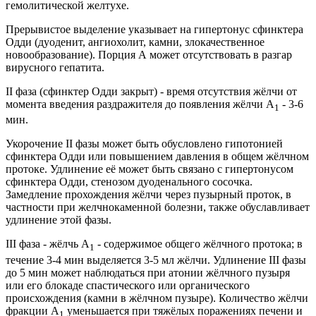
гемолитической желтухе.
Прерывистое выделение указывает на гипертонус сфинктера
Одди (дуоденит, ангиохолит, камни, злокачественное
новообразование). Порция А может отсутствовать в разгар
вирусного гепатита.
II фаза (сфинктер Одди закрыт) - время отсутствия жёлчи от
момента введения раздражителя до появления жёлчи А
- 3-6
1
мин.
Укорочение II фазы может быть обусловлено гипотонией
сфинктера Одди или повышением давления в общем жёлчном
протоке. Удлинение её может быть связано с гипертонусом
сфинктера Одди, стенозом дуоденального сосочка.
Замедление прохождения жёлчи через пузырный проток, в
частности при желчнокаменной болезни, также обуславливает
удлинение этой фазы.
III фаза - жёлчь А
- содержимое общего жёлчного протока; в
1
течение 3-4 мин выделяется 3-5 мл жёлчи. Удлинение III фазы
до 5 мин может наблюдаться при атонии жёлчного пузыря
или его блокаде спастического или органического
происхождения (камни в жёлчном пузыре). Количество жёлчи
фракции А
уменьшается при тяжёлых поражениях печени и
1