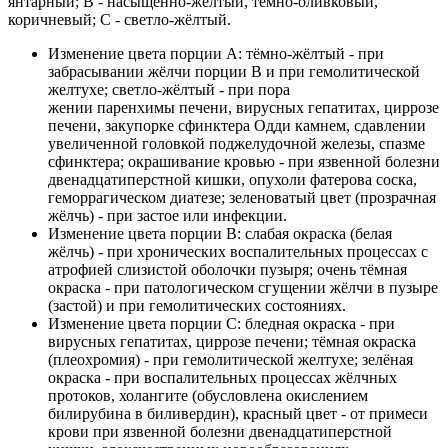
янтарный; В - насыщенно-жёлтый, тёмно-оливковый,
коричневый; С - светло-жёлтый.
Изменение цвета порции А: тёмно-жёлтый - при
забрасывании жёлчи порции В и при гемолитической
желтухе; светло-жёлтый - при пора
жении паренхимы печени, вирусных гепатитах, циррозе
печени, закупорке сфинктера Одди камнем, сдавлении
увеличенной головкой поджелудочной железы, спазме
сфинктера; окрашивание кровью - при язвенной болезни
двенадцатиперстной кишки, опухоли фатерова соска,
геморрагическом диатезе; зеленоватый цвет (прозрачная
жёлчь) - при застое или инфекции.
Изменение цвета порции В: слабая окраска (белая
жёлчь) - при хронических воспалительных процессах с
атрофией слизистой оболочки пузыря; очень тёмная
окраска - при патологическом сгущении жёлчи в пузыре
(застой) и при гемолитических состояниях.
Изменение цвета порции С: бледная окраска - при
вирусных гепатитах, циррозе печени; тёмная окраска
(плеохромия) - при гемолитической желтухе; зелёная
окраска - при воспалительных процессах жёлчных
протоков, холангите (обусловлена окислением
билирубина в биливердин), красный цвет - от примеси
крови при язвенной болезни двенадцатиперстной