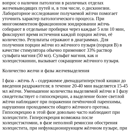
вопрос о наличии патологии в различных отделах
желчевыводящих путей и, в том числе, о дискинезии.
Лабораторное исследование получаемой жёлчи помогает
уточнить характер патологического процесса. При
многомоментном фракционном зондировании жёлчь
собирают в отдельные пробирки через каждые 5 или 10 мин,
фиксируют время истечения каждой порции жёлчи, её
количество. Результаты отражают в диаграммах. Для
получения порции жёлчи из жёлчного пузыря (порция В) в
качестве стимулятора обычно применяют 33% раствор
сульфата магния (50 мл). Сульфат магния, как и
холецистокинин, вызывает сокращение жёлчного пузыря.
Количество желчи и фазы желчевыделения
I фаза - жёлчь А - содержимое двенадцатиперстной кишки до
введения раздражителя; в течение 20-40 мин выделяется 15-45
мл жёлчи. Уменьшение количества выделяемой жёлчи в I фазу
свидетельствует о гипосекреции, а выделение более светлой
жёлчи наблюдают при поражении печёночной паренхимы,
нарушении проходимости общего жёлчного протока.
Гипосекрецию в этой фазе довольно часто наблюдают при
холецистите. Гиперсекреция возможна после
холецистэктомии, в фазе неполной ремиссии обострения
холецистита, при нефункционирующем жёлчном пузыре, при