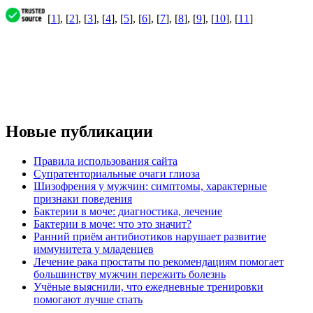
[
1
], [
2
], [
3
], [
4
], [
5
], [
6
], [
7
], [
8
], [
9
], [
10
], [
11
]
Новые публикации
Правила использования сайта
Супратенториальные очаги глиоза
Шизофрения у мужчин: симптомы, характерные
признаки поведения
Бактерии в моче: диагностика, лечение
Бактерии в моче: что это значит?
Ранний приём антибиотиков нарушает развитие
иммунитета у младенцев
Лечение рака простаты по рекомендациям помогает
большинству мужчин пережить болезнь
Учёные выяснили, что ежедневные тренировки
помогают лучше спать