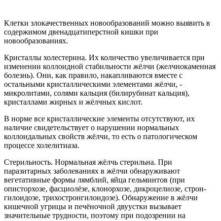
Клетки злокачественных новообразований можно выявить в
содержимом двенадцатиперстной кишки при
новообразованиях.
Кристаллы холестерина. Их количество увеличивается при
изменении коллоидной стабильности жёлчи (желчнокаменная
болезнь). Они, как правило, накапливаются вместе с
остальными кристаллическими элементами жёлчи, -
микролитами, солями кальция (билирубинат кальция),
кристаллами жирных и жёлчных кислот.
В норме все кристаллические элементы отсутствуют, их
наличие свидетельствует о нарушении нормальных
коллоидальных свойств жёлчи, то есть о патологическом
процессе холелитиаза.
Стерильность. Нормальная жёлчь стерильна. При
паразитарных заболеваниях в жёлчи обнаруживают
вегетативные формы лямблий, яйца гельминтов (при
описторхозе, фасциолёзе, клонорхозе, дикроцелиозе, строн-
гилоидозе, трихостронгилоидозе). Обнаружение в жёлчи
кишечной угрицы и печёночной двуустки вызывает
значительные трудности, поэтому при подозрении на