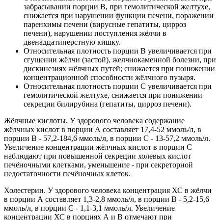
забрасывании порции В, при гемолитической желтухе,
снижается при нарушении функции печени, поражении
паренхимы печени (вирусные гепатиты, цирроз
печени), нарушении поступления жёлчи в
двенадцатиперстную кишку.
Относительная плотность порции В увеличивается при
сгущении жёлчи (застой), желчнокаменной болезни, при
дискинезиях жёлчных путей; снижается при понижении
концентрационной способности жёлчного пузыря.
Относительная плотность порции С увеличивается при
гемолитической желтухе, снижается при понижении
секреции билирубина (гепатиты, цирроз печени).
Жёлчные кислоты. У здорового человека содержание
жёлчных кислот в порции А составляет 17,4-52 ммоль/л, в
порции В - 57,2-184,6 ммоль/л, в порции С - 13-57,2 ммоль/л.
Увеличение концентрации жёлчных кислот в порции С
наблюдают при повышенной секреции холевых кислот
печёночными клетками, уменьшение - при секреторной
недостаточности печёночных клеток.
Холестерин. У здорового человека концентрация ХС в жёлчи
в порции А составляет 1,3-2,8 ммоль/л, в порции В - 5,2-15,6
ммоль/л, в порции С - 1,1-3,1 ммоль/л. Увеличение
концентрации ХС в порциях А и В отмечают при