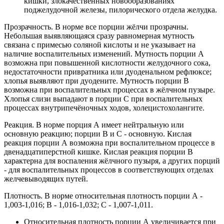
кишки, злокачественных новообразованиях
поджелудочной железы, пилорического отдела желудка.
Прозрачность. В норме все порции жёлчи прозрачны.
Небольшая выявляющаяся сразу равномерная мутность
связана с примесью соляной кислоты и не указывает на
наличие воспалительных изменений. Мутность порции А
возможна при повышенной кислотности желудочного сока,
недостаточности привратника или дуоденальном рефлюксе;
хлопья выявляют при дуодените. Мутность порции В
возможна при воспалительных процессах в жёлчном пузыре.
Хлопья слизи выпадают в порции С при воспалительных
процессах внутрипечёночных ходов, холецистохолангите.
Реакция. В норме порция А имеет нейтральную или
основную реакцию; порции В и С - основную. Кислая
реакция порции А возможна при воспалительном процессе в
двенадцатиперстной кишке. Кислая реакция порции В
характерна для воспаления жёлчного пузыря, а других порций
- для воспалительных процессов в соответствующих отделах
желчевыводящих путей.
Плотность. В норме относительная плотность порции А -
1,003-1,016; В - 1,016-1,032; С - 1,007-1,011.
Относительная плотность порции А увеличивается при