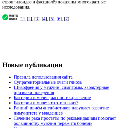
стронгилоидоз и фасциолёз показаны многократные
исследования.
[
1
], [
2
], [
3
], [
4
], [
5
], [
6
], [
7
]
Новые публикации
Правила использования сайта
Супратенториальные очаги глиоза
Шизофрения у мужчин: симптомы, характерные
признаки поведения
Бактерии в моче: диагностика, лечение
Бактерии в моче: что это значит?
Ранний приём антибиотиков нарушает развитие
иммунитета у младенцев
Лечение рака простаты по рекомендациям помогает
большинству мужчин пережить болезнь