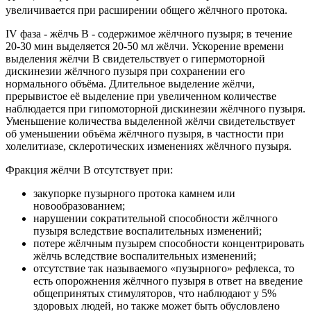
увеличивается при расширении общего жёлчного протока.
IV фаза - жёлчь В - содержимое жёлчного пузыря; в течение
20-30 мин выделяется 20-50 мл жёлчи. Ускорение времени
выделения жёлчи В свидетельствует о гипермоторной
дискинезии жёлчного пузыря при сохранении его
нормального объёма. Длительное выделение жёлчи,
прерывистое её выделение при увеличенном количестве
наблюдается при гипомоторной дискинезии жёлчного пузыря.
Уменьшение количества выделенной жёлчи свидетельствует
об уменьшении объёма жёлчного пузыря, в частности при
холелитиазе, склеротических изменениях жёлчного пузыря.
Фракция жёлчи В отсутствует при:
закупорке пузырного протока камнем или
новообразованием;
нарушении сократительной способности жёлчного
пузыря вследствие воспалительных изменений;
потере жёлчным пузырем способности концентрировать
жёлчь вследствие воспалительных изменений;
отсутствие так называемого «пузырного» рефлекса, то
есть опорожнения жёлчного пузыря в ответ на введение
общепринятых стимуляторов, что наблюдают у 5%
здоровых людей, но также может быть обусловлено