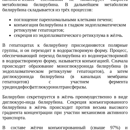
метаболизма билирубина. В дальнейшем метаболизм
билирубина складывается из трёх процессов:
поглощение паренхимальными клетками печени;
конъюгация билирубина в гладком эндоплазматическом
ретикулуме гепатоцитов;
секреция из эндоплазматического ретикулума в жёлчь.
В гепатоцитах к билирубину присоединяются полярные
группы, и он переходит в водорастворимую форму. Процесс,
обеспечивающий переход билирубина из водонерастворимой
в водорастворимую форму, называется конъюгацией. Сначала
происходит образование моноглюкуронида билирубина (в
эндоплазматическом ретикулуме гепатоцитов), а затем
диглюкуронида билирубина (в канальцах мембраны
гепатоцитов) с участием фермента
уридиндифосфатглюкуронилтрансферазы.
Билирубин секретируется в жёлчь преимущественно в виде
диглюкуро-нида билирубина. Секреция конъюгированного
билирубина в жёлчь происходит против весьма высокого
градиента концентрации при участии механизмов активного
транспорта.
В составе жёлчи конъюгированный (свыше 97%) и