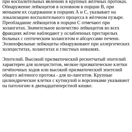
при воспалительных явлениях в крупных жёлчных протоках.
Обнаружение лейкоцитов в основном в порции В, при
меньшем их содержании в порциях А и С, указывает на
локализацию воспалительного процесса в жёлчном пузыре.
Преобладание лейкоцитов в порции С отмечают при
холангитах. Значительное количество лейкоцитов во всех
фракциях жёлчи наблюдают у ослабленных престарелых
больных с септическим холангитом и абсцессами печени.
Эозинофильные лейкоциты обнаруживают при аллергических
холециститах, холангитах и глистных инвазиях.
Эпителий. Высокий призматический реснитчатый эпителий
характерен для холециститов, мелкие призматические клетки
печёночных ходов или высокий призматический эпителий
общего жёлчного протока - для хо-лангитов. Крупные
цилиндрические клетки с кутикулой и ворсинками указывают
на патологию в двенадцатиперстной кишке.