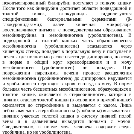
неконъюгированный билирубин поступает в тонкую кишку.
После того как билирубин достигает области подвздошной и
толстой кишок, глюкурониды гидролизуются
специфическими бактериальными ферментами (β-
глюкуронидазами); далее кишечная микрофлора
восстанавливает пигмент с последовательным образованием
мезобилирубина и мезобилиногена (уробилиногена). В
подвздошной и толстой кишках часть образовавшегося
мезобилиногена (уробилиногена) всасывается через
кишечную стенку, попадает в портальную вену и поступает в
печень, где полностью расщепляется до дипирролов, поэтому
в норме в общий круг кровообращения и в мочу
мезобилиноген (уробилиноген) не попадает. При
повреждении паренхимы печени процесс расщепления
мезобилиногена (уробилиногена) до дипирролов нарушается
и уробилиноген переходит в кровь и оттуда в мочу. В норме
большая часть бесцветных мезобилиногенов, образующихся в
толстой кишке, окисляется в стеркобилиноген, который в
нижних отделах толстой кишки (в основном в прямой кишке)
окисляется до стеркобилина и выделяется с калом. Лишь
небольшая часть стеркобилиногена (уробилина) всасывается в
нижних участках толстой кишки в систему нижней полой
вены и в дальнейшем выводится почками с мочой.
Следовательно, в норме моча человека содержит следы
уробилина, но не уробилиногена.