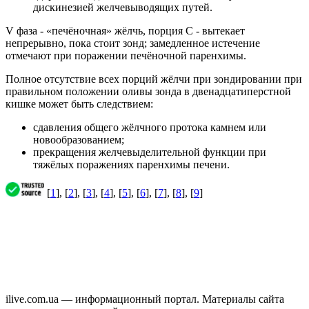
дискинезией желчевыводящих путей.
V фаза - «печёночная» жёлчь, порция С - вытекает
непрерывно, пока стоит зонд; замедленное истечение
отмечают при поражении печёночной паренхимы.
Полное отсутствие всех порций жёлчи при зондировании при
правильном положении оливы зонда в двенадцатиперстной
кишке может быть следствием:
сдавления общего жёлчного протока камнем или
новообразованием;
прекращения желчевыделительной функции при
тяжёлых поражениях паренхимы печени.
[
1
], [
2
], [
3
], [
4
], [
5
], [
6
], [
7
], [
8
], [
9
]
ilive.com.ua — информационный портал. Материалы сайта