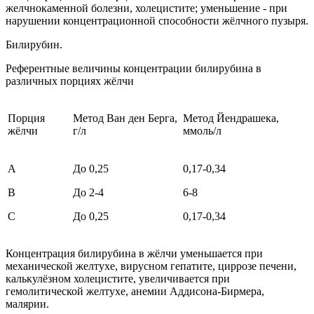
желчнокаменной болезни, холецистите; уменьшение - при
нарушении концентрационной способности жёлчного пузыря.
Билирубин.
Референтные величины концентрации билирубина в
различных порциях жёлчи
Порция
Метод Ван ден Берга,
Метод Йендрашека,
жёлчи
г/л
ммоль/л
А
До 0,25
0,17-0,34
В
До 2-4
6-8
С
До 0,25
0,17-0,34
Концентрация билирубина в жёлчи уменьшается при
механической желтухе, вирусном гепатите, циррозе печени,
калькулёзном холецистите, увеличивается при
гемолитической желтухе, анемии Аддисона-Бирмера,
малярии.