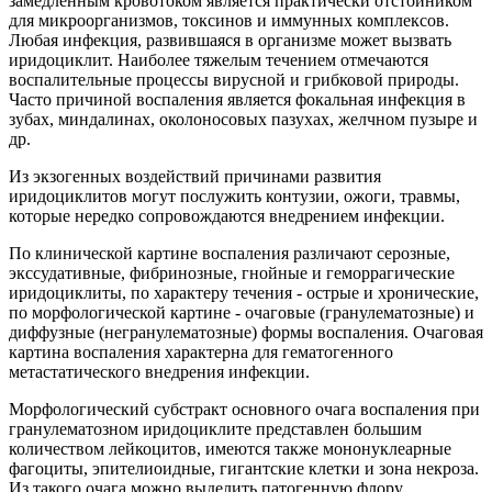
замедленным кровотоком является практически отстойником
для микроорганизмов, токсинов и иммунных комплексов.
Любая инфекция, развившаяся в организме может вызвать
иридоциклит. Наиболее тяжелым течением отмечаются
воспалительные процессы вирусной и грибковой природы.
Часто причиной воспаления является фокальная инфекция в
зубах, миндалинах, околоносовых пазухах, желчном пузыре и
др.
Из экзогенных воздействий причинами развития
иридоциклитов могут послужить контузии, ожоги, травмы,
которые нередко сопровождаются внедрением инфекции.
По клинической картине воспаления различают серозные,
экссудативные, фибринозные, гнойные и геморрагические
иридоциклиты, по характеру течения - острые и хронические,
по морфологической картине - очаговые (гранулематозные) и
диффузные (негранулематозные) формы воспаления. Очаговая
картина воспаления характерна для гематогенного
метастатического внедрения инфекции.
Морфологический субстракт основного очага воспаления при
гранулематозном иридоциклите представлен большим
количеством лейкоцитов, имеются также мононуклеарные
фагоциты, эпителиоидные, гигантские клетки и зона некроза.
Из такого очага можно выделить патогенную флору.