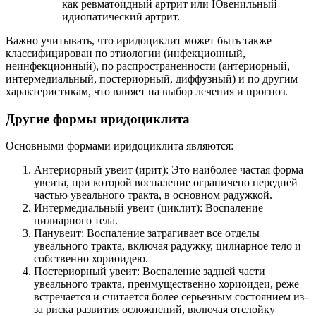
как ревматоидный артрит или Ювенильный
идиопатический артрит.
Важно учитывать, что иридоциклит может быть также
классифицирован по этиологии (инфекционный,
неинфекционный), по распространенности (антериорный,
интермедиальный, постериорный, диффузный) и по другим
характеристикам, что влияет на выбор лечения и прогноз.
Другие формы иридоциклита
Основными формами иридоциклита являются:
Антериорный увеит (ирит): Это наиболее частая форма
увеита, при которой воспаление ограничено передней
частью увеального тракта, в основном радужкой.
Интермедиальный увеит (циклит): Воспаление
цилиарного тела.
Панувеит: Воспаление затрагивает все отделы
увеального тракта, включая радужку, цилиарное тело и
собственно хориоидею.
Постериорный увеит: Воспаление задней части
увеального тракта, преимущественно хориоидеи, реже
встречается и считается более серьезным состоянием из-
за риска развития осложнений, включая отслойку