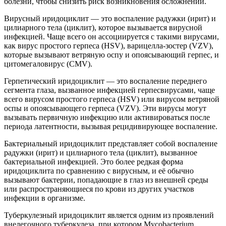
болезни, чтобы снизить риск возникновения осложнений.
Вирусный иридоциклит — это воспаление радужки (ирит) и
цилиарного тела (циклит), которое вызывается вирусной
инфекцией. Чаще всего он ассоциируется с такими вирусами,
как вирус простого герпеса (HSV), варицелла-зостер (VZV),
которые вызывают ветряную оспу и опоясывающий герпес, и
цитомегаловирус (CMV).
Герпетический иридоциклит — это воспаление переднего
сегмента глаза, вызванное инфекцией герпесвирусами, чаще
всего вирусом простого герпеса (HSV) или вирусом ветряной
оспы и опоясывающего герпеса (VZV). Эти вирусы могут
вызывать первичную инфекцию или активироваться после
периода латентности, вызывая рецидивирующее воспаление.
Бактериальный иридоциклит представляет собой воспаление
радужки (ирит) и цилиарного тела (циклит), вызванное
бактериальной инфекцией. Это более редкая форма
иридоциклита по сравнению с вирусным, и её обычно
вызывают бактерии, попадающие в глаз из внешней среды
или распространяющиеся по крови из других участков
инфекции в организме.
Туберкулезный иридоциклит является одним из проявлений
внелегочного туберкулеза, при котором Mycobacterium