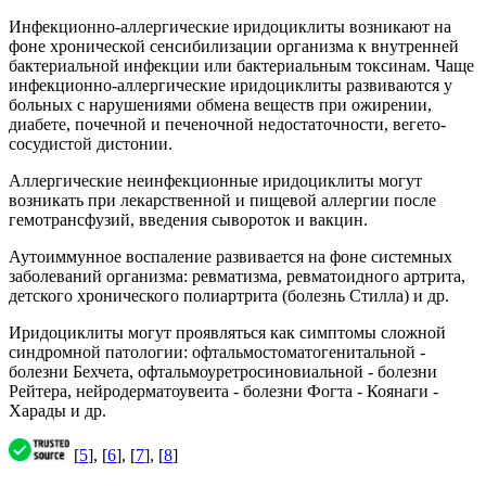
Инфекционно-аллергические иридоциклиты возникают на
фоне хронической сенсибилизации организма к внутренней
бактериальной инфекции или бактериальным токсинам. Чаще
инфекционно-аллергические иридоциклиты развиваются у
больных с нарушениями обмена веществ при ожирении,
диабете, почечной и печеночной недостаточности, вегето-
сосудистой дистонии.
Аллергические неинфекционные иридоциклиты могут
возникать при лекарственной и пищевой аллергии после
гемотрансфузий, введения сывороток и вакцин.
Аутоиммунное воспаление развивается на фоне системных
заболеваний организма: ревматизма, ревматоидного артрита,
детского хронического полиартрита (болезнь Стилла) и др.
Иридоциклиты могут проявляться как симптомы сложной
синдромной патологии: офтальмостоматогенитальной -
болезни Бехчета, офтальмоуретросиновиальной - болезни
Рейтера, нейродерматоувеита - болезни Фогта - Коянаги -
Харады и др.
[
5
], [
6
], [
7
], [
8
]