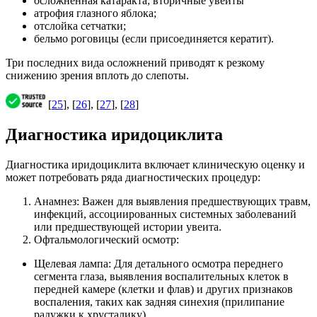
осложненная катаракта; вторичные увеиты
атрофия глазного яблока;
отслойка сетчатки;
бельмо роговицы (если присоединяется кератит).
Три последних вида осложнений приводят к резкому
снижению зрения вплоть до слепоты.
[
25
], [
26
], [
27
], [
28
]
Диагностика иридоциклита
Диагностика иридоциклита включает клиническую оценку и
может потребовать ряда диагностических процедур:
Анамнез: Важен для выявления предшествующих травм,
инфекций, ассоциированных системных заболеваний
или предшествующей истории увеита.
Офтальмологический осмотр:
Щелевая лампа: Для детального осмотра переднего
сегмента глаза, выявления воспалительных клеток в
передней камере (клетки и флав) и других признаков
воспаления, таких как задняя синехия (прилипание
радужки к хрусталику).