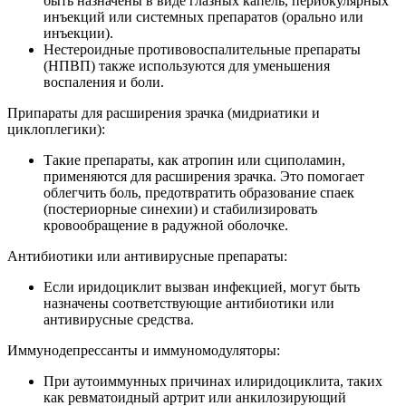
быть назначены в виде глазных капель, периокулярных
инъекций или системных препаратов (орально или
инъекции).
Нестероидные противовоспалительные препараты
(НПВП) также используются для уменьшения
воспаления и боли.
Припараты для расширения зрачка (мидриатики и
циклоплегики):
Такие препараты, как атропин или сциполамин,
применяются для расширения зрачка. Это помогает
облегчить боль, предотвратить образование спаек
(постериорные синехии) и стабилизировать
кровообращение в радужной оболочке.
Антибиотики или антивирусные препараты:
Если иридоциклит вызван инфекцией, могут быть
назначены соответствующие антибиотики или
антивирусные средства.
Иммунодепрессанты и иммуномодуляторы:
При аутоиммунных причинах илиридоциклита, таких
как ревматоидный артрит или анкилозирующий