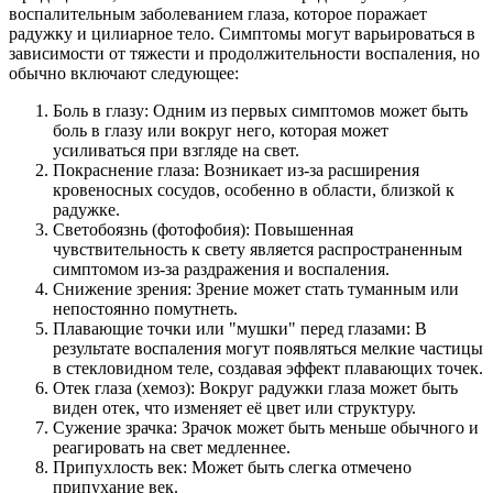
воспалительным заболеванием глаза, которое поражает
радужку и цилиарное тело. Симптомы могут варьироваться в
зависимости от тяжести и продолжительности воспаления, но
обычно включают следующее:
Боль в глазу: Одним из первых симптомов может быть
боль в глазу или вокруг него, которая может
усиливаться при взгляде на свет.
Покраснение глаза: Возникает из-за расширения
кровеносных сосудов, особенно в области, близкой к
радужке.
Светобоязнь (фотофобия): Повышенная
чувствительность к свету является распространенным
симптомом из-за раздражения и воспаления.
Снижение зрения: Зрение может стать туманным или
непостоянно помутнеть.
Плавающие точки или "мушки" перед глазами: В
результате воспаления могут появляться мелкие частицы
в стекловидном теле, создавая эффект плавающих точек.
Отек глаза (хемоз): Вокруг радужки глаза может быть
виден отек, что изменяет её цвет или структуру.
Сужение зрачка: Зрачок может быть меньше обычного и
реагировать на свет медленнее.
Припухлость век: Может быть слегка отмечено
припухание век.