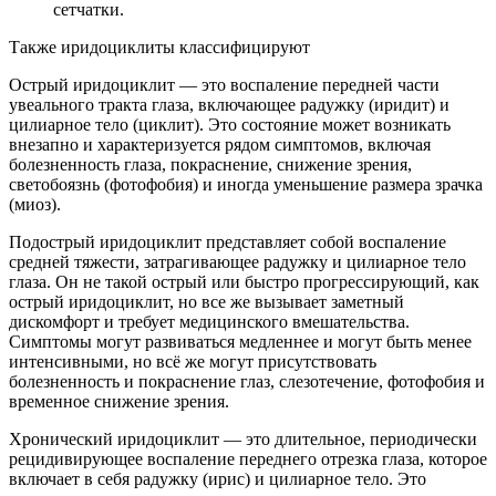
сетчатки.
Также иридоциклиты классифицируют
Острый иридоциклит — это воспаление передней части
увеального тракта глаза, включающее радужку (иридит) и
цилиарное тело (циклит). Это состояние может возникать
внезапно и характеризуется рядом симптомов, включая
болезненность глаза, покраснение, снижение зрения,
светобоязнь (фотофобия) и иногда уменьшение размера зрачка
(миоз).
Подострый иридоциклит представляет собой воспаление
средней тяжести, затрагивающее радужку и цилиарное тело
глаза. Он не такой острый или быстро прогрессирующий, как
острый иридоциклит, но все же вызывает заметный
дискомфорт и требует медицинского вмешательства.
Симптомы могут развиваться медленнее и могут быть менее
интенсивными, но всё же могут присутствовать
болезненность и покраснение глаз, слезотечение, фотофобия и
временное снижение зрения.
Хронический иридоциклит — это длительное, периодически
рецидивирующее воспаление переднего отрезка глаза, которое
включает в себя радужку (ирис) и цилиарное тело. Это