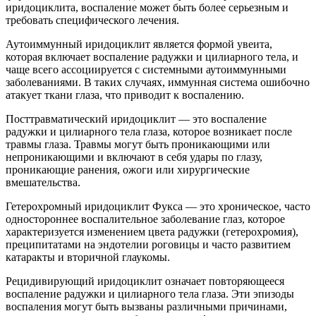
иридоциклита, воспаление может быть более серьезным и
требовать специфического лечения.
Аутоиммунный иридоциклит является формой увеита,
которая включает воспаление радужки и цилиарного тела, и
чаще всего ассоциируется с системными аутоиммунными
заболеваниями. В таких случаях, иммунная система ошибочно
атакует ткани глаза, что приводит к воспалению.
Посттравматический иридоциклит — это воспаление
радужки и цилиарного тела глаза, которое возникает после
травмы глаза. Травмы могут быть проникающими или
непроникающими и включают в себя удары по глазу,
проникающие ранения, ожоги или хирургические
вмешательства.
Гетерохромный иридоциклит Фукса — это хроническое, часто
одностороннее воспалительное заболевание глаз, которое
характеризуется изменением цвета радужки (гетерохромия),
преципитатами на эндотелии роговицы и часто развитием
катаракты и вторичной глаукомы.
Рецидивирующий иридоциклит означает повторяющееся
воспаление радужки и цилиарного тела глаза. Эти эпизоды
воспаления могут быть вызваны различными причинами,