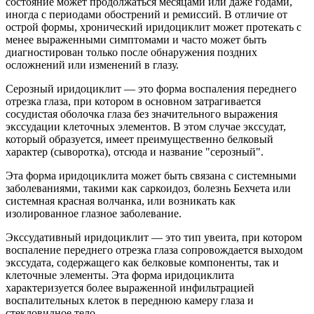
состояние может продолжаться месяцами или даже годами,
иногда с периодами обострений и ремиссий. В отличие от
острой формы, хронический иридоциклит может протекать с
менее выраженными симптомами и часто может быть
диагностирован только после обнаружения поздних
осложнений или изменений в глазу.
Серозный иридоциклит — это форма воспаления переднего
отрезка глаза, при котором в основном затрагивается
сосудистая оболочка глаза без значительного выражения
экссудации клеточных элементов. В этом случае экссудат,
который образуется, имеет преимущественно белковый
характер (сыворотка), отсюда и название "серозный".
Эта форма иридоциклита может быть связана с системными
заболеваниями, такими как саркоидоз, болезнь Бехчета или
системная красная волчанка, или возникать как
изолированное глазное заболевание.
Экссудативный иридоциклит — это тип увеита, при котором
воспаление переднего отрезка глаза сопровождается выходом
экссудата, содержащего как белковые компоненты, так и
клеточные элементы. Эта форма иридоциклита
характеризуется более выраженной инфильтрацией
воспалительных клеток в переднюю камеру глаза и
стекловидное тело.