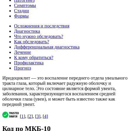
Патогенез
Симптомы
Стадии
Формы
Осложнения и последствия
Диагностика
Что нужно обследовать?
Как обследовать?
Дифференциальная диагностика
Лечение
К кому обратиться?
Профилактика
Прогноз
Иридоциклит — это воспаление переднего отдела увеального
тракта глаза, который включает радужную оболочку и
цилиарное тело. Это состояние является формой увеита,
заболевания, характеризующегося воспалением средней
оболочки глаза (увеи), и может быть известно также как
передний увеит.
[
1
], [
2
], [
3
], [
4
]
Код по МКБ-10