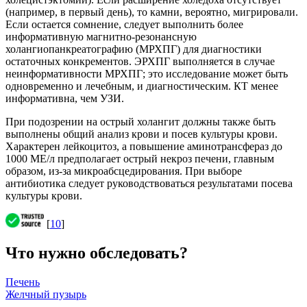
(например, в первый день), то камни, вероятно, мигрировали.
Если остается сомнение, следует выполнить более
информативную магнитно-резонансную
холангиопанкреатографию (МРХПГ) для диагностики
остаточных конкрементов. ЭРХПГ выполняется в случае
неинформативности МРХПГ; это исследование может быть
одновременно и лечебным, и диагностическим. КТ менее
информативна, чем УЗИ.
При подозрении на острый холангит должны также быть
выполнены общий анализ крови и посев культуры крови.
Характерен лейкоцитоз, а повышение аминотрансфераз до
1000 МЕ/л предполагает острый некроз печени, главным
образом, из-за микроабсцедирования. При выборе
антибиотика следует руководствоваться результатами посева
культуры крови.
[
10
]
Что нужно обследовать?
Печень
Желчный пузырь