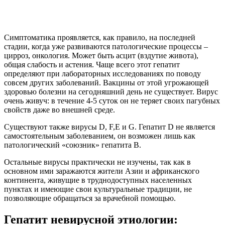
Симптоматика проявляется, как правило, на последней
стадии, когда уже развиваются патологические процессы –
цирроз, онкология. Может быть асцит (вздутие живота),
общая слабость и астения. Чаще всего этот гепатит
определяют при лабораторных исследованиях по поводу
совсем других заболеваний. Вакцины от этой угрожающей
здоровью болезни на сегодняшний день не существует. Вирус
очень живуч: в течение 4-5 суток он не теряет своих пагубных
свойств даже во внешней среде.
Существуют также вирусы D, F,E и G. Гепатит D не является
самостоятельным заболеванием, он возможен лишь как
патологический «союзник» гепатита В.
Остальные вирусы практически не изучены, так как в
основном ими заражаются жители Азии и африканского
континента, живущие в труднодоступных населенных
пунктах и имеющие свои культуральные традиции, не
позволяющие обращаться за врачебной помощью.
Гепатит невирусной этиологии: