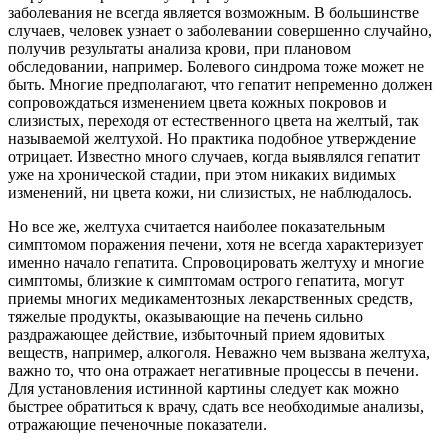
заболевания не всегда является возможным. В большинстве
случаев, человек узнает о заболевании совершенно случайно,
получив результаты анализа крови, при плановом
обследовании, например. Болевого синдрома тоже может не
быть. Многие предполагают, что гепатит непременно должен
сопровождаться изменением цвета кожных покровов и
слизистых, переходя от естественного цвета на желтый, так
называемой желтухой. Но практика подобное утверждение
отрицает. Известно много случаев, когда выявлялся гепатит
уже на хронической стадии, при этом никаких видимых
изменений, ни цвета кожи, ни слизистых, не наблюдалось.
Но все же, желтуха считается наиболее показательным
симптомом поражения печени, хотя не всегда характеризует
именно начало гепатита. Спровоцировать желтуху и многие
симптомы, близкие к симптомам острого гепатита, могут
приемы многих медикаментозных лекарственных средств,
тяжелые продукты, оказывающие на печень сильно
раздражающее действие, избыточный прием ядовитых
веществ, например, алкоголя. Неважно чем вызвана желтуха,
важно то, что она отражает негативные процессы в печени.
Для установления истинной картины следует как можно
быстрее обратиться к врачу, сдать все необходимые анализы,
отражающие печеночные показатели.