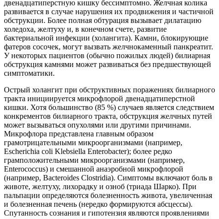
двенадцатиперстную кишку бессимптомно. Желчная колика
развивается в случае нарушения их продвижения и частичной
обструкции. Более полная обтурация вызывает дилатацию
холедоха, желтуху и, в конечном счете, развитие
бактериальной инфекции (холангита). Камни, блокирующие
фатеров сосочек, могут вызвать желчнокаменный панкреатит.
У некоторых пациентов (обычно пожилых людей) билиарная
обструкция камнями может развиваться без предшествующей
симптоматики.
Острый холангит при обструктивных поражениях билиарного
тракта инициируется микрофлорой двенадцатиперстной
кишки. Хотя большинство (85 %) случаев является следствием
конкрементов билиарного тракта, обструкция желчных путей
может вызываться опухолями или другими причинами.
Микрофлора представлена главным образом
грамотрицательными микроорганизмами (например,
Escherichia coli Klebsiella Enterobacter); более редко
грамположительными микроорганизмами (например,
Enterococcus) и смешанной анаэробной микрофлорой
(например, Bacteroides Clostridia). Симптомы включают боль в
животе, желтуху, лихорадку и озноб (триада Шарко). При
пальпации определяются болезненность живота, увеличенная
и болезненная печень (нередко формируются абсцессы).
Спутанность сознания и гипотензия являются проявлениями