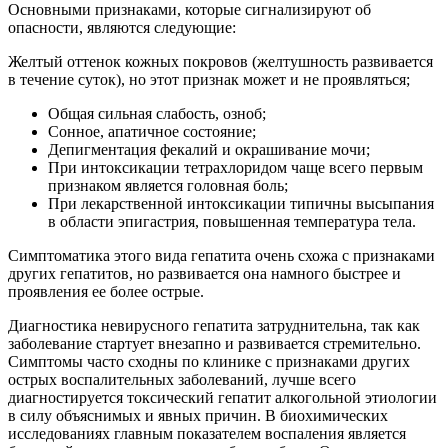
Основными признаками, которые сигнализируют об
опасности, являются следующие:
Желтый оттенок кожных покровов (желтушность развивается
в течение суток), но этот признак может и не проявляться;
Общая сильная слабость, озноб;
Сонное, апатичное состояние;
Депигментация фекалий и окрашивание мочи;
При интоксикации тетрахлоридом чаще всего первым
признаком является головная боль;
При лекарственной интоксикации типичны высыпания
в области эпигастрия, повышенная температура тела.
Симптоматика этого вида гепатита очень схожа с признаками
других гепатитов, но развивается она намного быстрее и
проявления ее более острые.
Диагностика невирусного гепатита затруднительна, так как
заболевание стартует внезапно и развивается стремительно.
Симптомы часто сходны по клинике с признаками других
острых воспалительных заболеваний, лучше всего
диагностируется токсический гепатит алкогольной этиологии
в силу объяснимых и явных причин. В биохимических
исследованиях главным показателем воспаления является