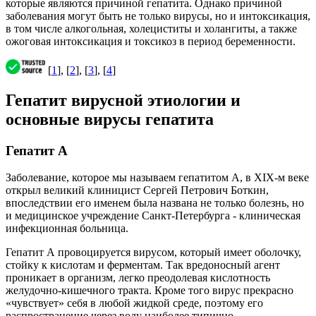
которые являются причиной гепатита. Однако причиной
заболевания могут быть не только вирусы, но и интоксикация,
в том числе алкогольная, холециститы и холангиты, а также
ожоговая интоксикация и токсикоз в период беременности.
[
1
], [
2
], [
3
], [
4
]
Гепатит вирусной этиологии и
основные вирусы гепатита
Гепатит А
Заболевание, которое мы называем гепатитом А, в XIX-м веке
открыл великий клиницист Сергей Петрович Боткин,
впоследствии его именем была названа не только болезнь, но
и медицинское учреждение Санкт-Петербурга - клиническая
инфекционная больница.
Гепатит А провоцируется вирусом, который имеет оболочку,
стойку к кислотам и ферментам. Так вредоносный агент
проникает в организм, легко преодолевая кислотность
желудочно-кишечного тракта. Кроме того вирус прекрасно
«чувствует» себя в любой жидкой среде, поэтому его
распространение через воду наиболее типично.