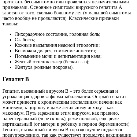
протекать бессимптомно или проявляться незначительными
признаками. Основные симптомы вирусного гепатита А
зависят от того, сколько больному лет (у малышей симптомы
часто вообще не проявляются). Классические признаки
таковы:
Лихорадочное состояние, головная боль;
Слабость;
Кожные высыпания неясной этиологии;
Возможна диарея, снижение аппетита;
Потемнение мочи и депигментация кала;
Желтый оттенок склер (белки глаз);
Желтуха (кожные покровы).
Гепатит В
Гепатит, вызванный вирусом В – это более серьезная и
угрожающая здоровья форма заболевания. Острый гепатит
может привести к хроническим воспалениям печени как
минимум, к циррозу и даже летальному исходу – как
максимум. Путь заражения этим вирусом, как правило,
парентеральный (через кровь), реже половой, еще реже –
вертикальный (от матери к ребенку в период беременности).
Гепатит, вызванный вирусом В гораздо лучше поддается
предупреждению, так как существует процедура вакцинации