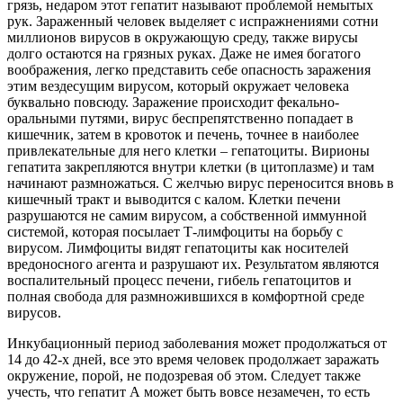
грязь, недаром этот гепатит называют проблемой немытых
рук. Зараженный человек выделяет с испражнениями сотни
миллионов вирусов в окружающую среду, также вирусы
долго остаются на грязных руках. Даже не имея богатого
воображения, легко представить себе опасность заражения
этим вездесущим вирусом, который окружает человека
буквально повсюду. Заражение происходит фекально-
оральными путями, вирус беспрепятственно попадает в
кишечник, затем в кровоток и печень, точнее в наиболее
привлекательные для него клетки – гепатоциты. Вирионы
гепатита закрепляются внутри клетки (в цитоплазме) и там
начинают размножаться. С желчью вирус переносится вновь в
кишечный тракт и выводится с калом. Клетки печени
разрушаются не самим вирусом, а собственной иммунной
системой, которая посылает Т-лимфоциты на борьбу с
вирусом. Лимфоциты видят гепатоциты как носителей
вредоносного агента и разрушают их. Результатом являются
воспалительный процесс печени, гибель гепатоцитов и
полная свобода для размножившихся в комфортной среде
вирусов.
Инкубационный период заболевания может продолжаться от
14 до 42-х дней, все это время человек продолжает заражать
окружение, порой, не подозревая об этом. Следует также
учесть, что гепатит А может быть вовсе незамечен, то есть