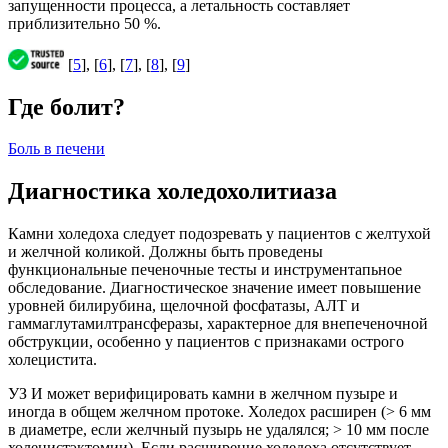
запущенности процесса, а летальность составляет
приблизительно 50 %.
[
5
], [
6
], [
7
], [
8
], [
9
]
Где болит?
Боль в печени
Диагностика холедохолитиаза
Камни холедоха следует подозревать у пациентов с желтухой
и желчной коликой. Должны быть проведены
функциональные печеночные тесты и инструментапьное
обследование. Диагностическое значение имеет повышение
уровней билирубина, щелочной фосфатазы, АЛТ и
гаммаглутамилтрансферазы, характерное для внепеченочной
обструкции, особенно у пациентов с признаками острого
холецистита.
УЗ И может верифицировать камни в желчном пузыре и
иногда в общем желчном протоке. Холедох расширен (> 6 мм
в диаметре, если желчный пузырь не удалялся; > 10 мм после
холецистэктомии). Если расширение холедоха отсутствует