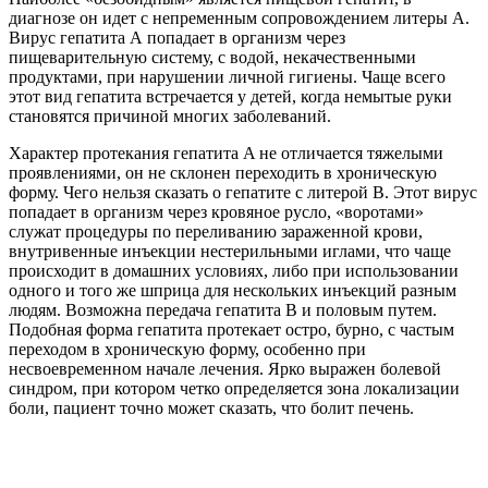
диагнозе он идет с непременным сопровождением литеры А.
Вирус гепатита А попадает в организм через
пищеварительную систему, с водой, некачественными
продуктами, при нарушении личной гигиены. Чаще всего
этот вид гепатита встречается у детей, когда немытые руки
становятся причиной многих заболеваний.
Характер протекания гепатита A не отличается тяжелыми
проявлениями, он не склонен переходить в хроническую
форму. Чего нельзя сказать о гепатите с литерой B. Этот вирус
попадает в организм через кровяное русло, «воротами»
служат процедуры по переливанию зараженной крови,
внутривенные инъекции нестерильными иглами, что чаще
происходит в домашних условиях, либо при использовании
одного и того же шприца для нескольких инъекций разным
людям. Возможна передача гепатита B и половым путем.
Подобная форма гепатита протекает остро, бурно, с частым
переходом в хроническую форму, особенно при
несвоевременном начале лечения. Ярко выражен болевой
синдром, при котором четко определяется зона локализации
боли, пациент точно может сказать, что болит печень.