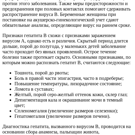
протии этого заболевания. Также меры предосторожности и
предохранения при половых контактах помогают сдерживать
распространение вируса В. Беременные женщины при
постановке на акушерско-гинекологический учет сдают
обязательные анализы, определяющие вирус на раннем сроке.
Признаки гепатита В схожи с признаками заражением
вирусом А, однако есть и различия. Скрытый период длится
дольше, порой до полугода, у маленьких детей заболевание
часто проходит без явных проявлений. Острое течение
болезни также протекает скрыто. Основными признаками, по
которым можно распознать гепатит В, считаются следующие:
Тошнота, порой до рвоты;
Боль в правой части эпигастрия, часто в подреберье;
Повышение температуры, лихорадочное состояние;
Ломота в суставах;
Желтый, порой серо-желтый оттенок кожи, склер глаз;
Депигментация кала и окрашивание мочи в темный
цвет;
Спленомегалия (увеличение размеров селезенки);
Гепатомегалия (увеличение размеров печени).
Диагностика гепатита, вызванного вирусом В, проводится на
основании сбора анамнеза, пальпации живота,