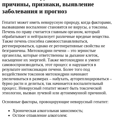
причины, признаки, выявление
заболевания и прогноз
Гепатит может иметь невирусную природу, когда факторами,
вызвавшими воспаление становятся не вирусы, а токсины.
Печень по праву считается главным органом, который
обрабатывает и нейтрализует различные вредные вещества.
Также печень способна самовосстанавливаться,
регенерироваться, однако ее регенеративные свойства не
безграничны. Митохондрии печени – это зернистые
органеллы, которые ответственны за дыхание клеток,
насыщение их энергией. Также митохондрии и умеют
самовоспроизводиться, этот процесс и нарушается в
результате интоксикации печени. Более того под
воздействием токсинов митохондрии начинают
увеличиваться в размерах – набухать, аутореплицироваться –
бурно расти и делиться, так начинается воспалительный
процесс. Невирусный гепатит может быть токсической
этиологии, вызван лучевой или аутоиммунной причиной.
Основные факторы, провоцирующие невирусный гепатит:
Хроническая алкогольная зависимость;
Острое отравление алкоголем;