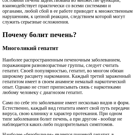
состоянии печень задействована во множестве функций,
взаимодействует практически со всеми системами и
органами, любой сбой в ее работе приводит к множественным
нарушениям, к цепной реакции, следствием которой могут
служить серьезные осложнения.
Почему болит печень?
Многоликий гепатит
Наиболее распространенным печеночным заболеванием,
поражающим разновозрастные группы, следует считать
гепатит. Своей популярностью, гепатит, во многом обязан
широкому расцвету наркомании. Каждый третий зараженный
гепатитом имеет в своем анамнезе немалый наркотический
опыт. Однако не стоит приписывать связь с наркотиками
любому человеку с диагнозом гепатит.
Само по себе это заболевание имеет несколько видов и форм.
Естественно, каждый вид гепатита имеет свой путь передачи
вируса, свою клинику и характер протекания. При одном
типе заболевания болит печень, а при другом - вообще не
наблюдается каких-либо подозрительных симптомов.
Наиболее «безобидным» является пищевой гепатит, в