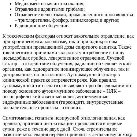
Медикаментозная интоксикация;
Отравление ядовитыми грибами;
Отравление веществами, промышленного производства
– трихлорэтилен, фосфор, винилхлорид и другие;
Радиационное облучение.
К токсическим факторам относят алкогольное отравление, как
при хроническом алкоголизме, так и при однократном
употреблении превышенной дозы спиртного напитка. Также
токсическими причинами являются употребление в пищу
несъедобных грибов, лекарственное отравление. Лучевой
фактор – это действие облучения, радиации на человеческий
организм, как однократное ионизирующее облучение, так и
дозированное, но постоянное. Аутоиммунный фактор в
клинической практике встречается реже. Как правило,
аутоиммунный тип гепатита выявляют при обследовании по
поводу основного аутоиммунного заболевание – НЯК –
неспецифический язвенный колит, аутоиммунные
эндокринные заболевания (тиреоидит), внутрисуставные
воспалительные процессы – синовит.
Симптоматика гепатита невирусной этиологии явная, как
правило, признаки интоксикации проявляются в первые
сутки, реже в течение двух дней. Столь стремительное
развитие заболевания нередко приводит к летальному исходу.