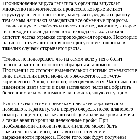
Проникновение вируса гепатита в организм запускает
множество патологических процессов, которые меняют
структуру печеночной ткани, замедляя и ухудшая ее работу,
тем самым начинают замедляться все обменные процессы.
Человека мучает слабость и постоянное недомогание, которое
не проходит после длительного периода отдыха, плохой
аппетит, частая отрыжка сопровождаемая горечью. Некоторые
пациенты отмечают постоянное присутствие тошноты, в
тяжелых случаях открывается рвота.
Человек не подозревает, что на самом деле у него болит
печень и часто не торопится обращаться за помощью.
Проявления со стороны выделительной системы отмечаются в
виде изменения цвета мочи, от ярко-желтого, до густо-
коричневого. А кал, наоборот, обесцвечивается. Часто именно
изменение цвета мочи и кала заставляют человека обратить
более пристальное внимание на происходящую ситуацию.
Если со всеми этими признаками человек обращается за
помощью к терапевту, то в первую очередь, после планового
осмотра пациента, назначаются общие анализы крови и мочи,
а также анализ крови на печеночные пробы. При
необходимости список нужных анализов может быть
значительно увеличен, все зависит от степени и
выраженности процесса. После того, как будут получены