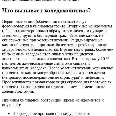
Что вызывает холедохолитиаз?
Первичные камни (обычно пигментные) могут
формироваться в билиарном тракте. Вторичные конкременты
(обычно холестериновые) образуются в желчном пузыре, а
затем мигрируют в билиарный тракт. Забытые камни, не
обнаруженные при холецистэктомии. Рецидивирующие
камни образуются в протоках более чем через 3 года после
хирургического вмешательства. В развитых странах более чем
85 % камней холедоха вторичны; у этих пациентов
диагностировался также и холелитиаз. В то же время у 10 %
пациентов желчнокаменные симптомы связаны с
конкрементами холедоха. После холецистэктомии коричневые
пигментные камни могут образоваться из-за застоя желчи
(например, послеоперационные стриктуры) и инфекции.
Прослеживается прямая корреляция образования протоковых
пигментных конкрементов с увеличением времени после
холецистэктомии.
Причины билиарной обструкции (кроме конкрементов и
опухолей):
Повреждение протоков при хирургических