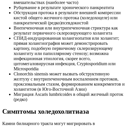
вмешательствах (наиболее часто)
Рубцевание в результате хронического панкреатита
Обструкция протока в результате внешней компрессии
кистой общего желчного протока (холедохоцеле) или
панкреатической (редко)псевдокистой
Внепеченочная или внутрипеченочная стриктура как
результат первичного склерозирующего холангита
СПИД-индуцированная холангиопатия или холангит;
прямая холангиография может демонстрировать
картину, подобную первичному склерозирующему
холангиту или папиллярному стенозу; возможна
инфекционная этиология, скорее всего,
цитомегаловирусная инфекция, Cryptosporidium или
Microsporidia
Clonorchis sinensis может вызвать обструктивную
желтуху с внутрипеченочным воспалением протоков,
проксимальным стазом, формированием конкрементов и
холангитом (в Юго-Восточной Азии)
Миграция Ascaris lumbricoides в общий желчный проток
(редко)
Симптомы холедохолитиаза
Камни билиарного тракта могут мигрировать в