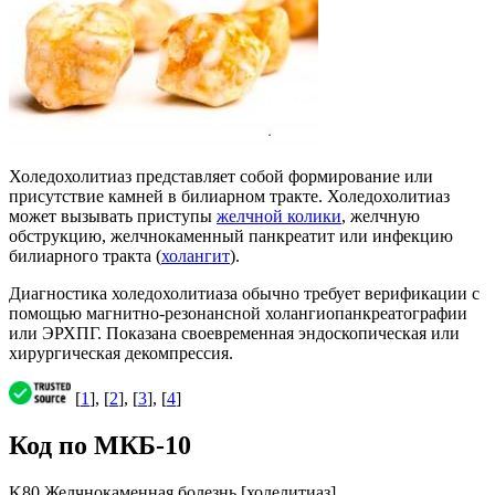
Холедохолитиаз представляет собой формирование или
присутствие камней в билиарном тракте. Холедохолитиаз
может вызывать приступы
желчной колики
, желчную
обструкцию, желчнокаменный панкреатит или инфекцию
билиарного тракта (
холангит
).
Диагностика холедохолитиаза обычно требует верификации с
помощью магнитно-резонансной холангиопанкреатографии
или ЭРХПГ. Показана своевременная эндоскопическая или
хирургическая декомпрессия.
[
1
], [
2
], [
3
], [
4
]
Код по МКБ-10
K80 Желчнокаменная болезнь [холелитиаз]