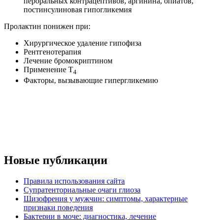
пероральных контрацептивов, аргинина, опиатов,
постинсулиновая гипогликемия
Пролактин понижен при:
Хирургическое удаление гипофиза
Рентгенотерапия
Лечение бромокриптином
Применение T
4
Факторы, вызывающие гипергликемию
Новые публикации
Правила использования сайта
Супратенториальные очаги глиоза
Шизофрения у мужчин: симптомы, характерные
признаки поведения
Бактерии в моче: диагностика, лечение