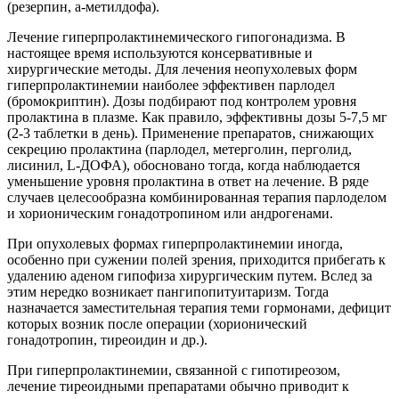
(резерпин, а-метилдофа).
Лечение гиперпролактинемического гипогонадизма. В
настоящее время используются консервативные и
хирургические методы. Для лечения неопухолевых форм
гиперпролактинемии наиболее эффективен парлодел
(бромокриптин). Дозы подбирают под контролем уровня
пролактина в плазме. Как правило, эффективны дозы 5-7,5 мг
(2-3 таблетки в день). Применение препаратов, снижающих
секрецию пролактина (парлодел, метерголин, перголид,
лисинил, L-ДОФА), обосновано тогда, когда наблюдается
уменьшение уровня пролактина в ответ на лечение. В ряде
случаев целесообразна комбинированная терапия парлоделом
и хорионическим гонадотропином или андрогенами.
При опухолевых формах гиперпролактинемии иногда,
особенно при сужении полей зрения, приходится прибегать к
удалению аденом гипофиза хирургическим путем. Вслед за
этим нередко возникает пангипопитуитаризм. Тогда
назначается заместительная терапия теми гормонами, дефицит
которых возник после операции (хорионический
гонадотропин, тиреоидин и др.).
При гиперпролактинемии, связанной с гипотиреозом,
лечение тиреоидными препаратами обычно приводит к