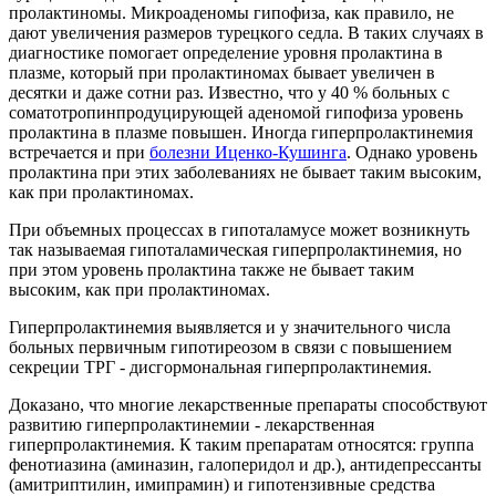
пролактиномы. Микроаденомы гипофиза, как правило, не
дают увеличения размеров турецкого седла. В таких случаях в
диагностике помогает определение уровня пролактина в
плазме, который при пролактиномах бывает увеличен в
десятки и даже сотни раз. Известно, что у 40 % больных с
соматотропинпродуцирующей аденомой гипофиза уровень
пролактина в плазме повышен. Иногда гиперпролактинемия
встречается и при
болезни Иценко-Кушинга
. Однако уровень
пролактина при этих заболеваниях не бывает таким высоким,
как при пролактиномах.
При объемных процессах в гипоталамусе может возникнуть
так называемая гипоталамическая гиперпролактинемия, но
при этом уровень пролактина также не бывает таким
высоким, как при пролактиномах.
Гиперпролактинемия выявляется и у значительного числа
больных первичным гипотиреозом в связи с повышением
секреции ТРГ - дисгормональная гиперпролактинемия.
Доказано, что многие лекарственные препараты способствуют
развитию гиперпролактинемии - лекарственная
гиперпролактинемия. К таким препаратам относятся: группа
фенотиазина (аминазин, галоперидол и др.), антидепрессанты
(амитриптилин, имипрамин) и гипотензивные средства