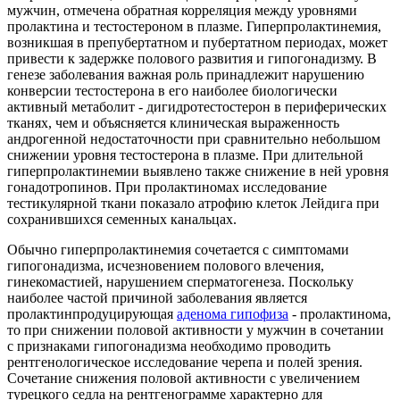
мужчин, отмечена обратная корреляция между уровнями
пролактина и тестостероном в плазме. Гиперпролактинемия,
возникшая в препубертатном и пубертатном периодах, может
привести к задержке полового развития и гипогонадизму. В
генезе заболевания важная роль принадлежит нарушению
конверсии тестостерона в его наиболее биологически
активный метаболит - дигидротестостерон в периферических
тканях, чем и объясняется клиническая выраженность
андрогенной недостаточности при сравнительно небольшом
снижении уровня тестостерона в плазме. При длительной
гиперпролактинемии выявлено также снижение в ней уровня
гонадотропинов. При пролактиномах исследование
тестикулярной ткани показало атрофию клеток Лейдига при
сохранившихся семенных канальцах.
Обычно гиперпролактинемия сочетается с симптомами
гипогонадизма, исчезновением полового влечения,
гинекомастией, нарушением сперматогенеза. Поскольку
наиболее частой причиной заболевания является
пролактинпродуцирующая
аденома гипофиза
- пролактинома,
то при снижении половой активности у мужчин в сочетании
с признаками гипогонадизма необходимо проводить
рентгенологическое исследование черепа и полей зрения.
Сочетание снижения половой активности с увеличением
турецкого седла на рентгенограмме характерно для