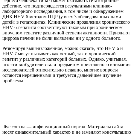
герпеса человека типа 6 может оказывать гетатотропное
действие, что подтверждается результатами клинико-
лабораторного исследования, в том числе и обнаружением
ДНК HHV 6 методом ПЦР (у всех 3 обследованных нами
детей) в гепатоцитах. Клинические проявления хронического
HHV 6-гепатита соответствуют таковым при хроническом
вирусном гепатите различной степени активности. Признают
цирроза печени не были выявлены ни у одного больного.
Резюмируя вышеизложенное, можно сказать, что HHV 6 и
HHV 7 могут вызывать как острый, так и хронический
гепатит у различных категорий больных. Однако, учитывая,
чго эти возбудители стали предметом пристального внимания
исследователей относительно недавно, многие вопросы
остаются нерешенными и требуется дальнейшее изучение
проблемы.
ilive.com.ua — информационный портал. Материалы сайта
носят ознакомительный характер и не заменяют консультацию