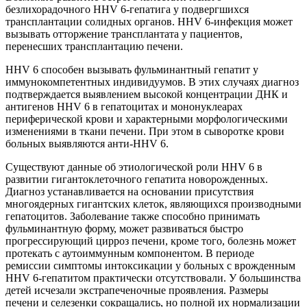
безлихорадочного HHV 6-гепатига у подвергшихся
трансплантации солидных органов. HHV 6-инфекция может
вызывать отторжение трансплантата у пациентов,
перенесших трансплантацию печени.
HHV 6 способен вызывать фульминантный гепатит у
иммунокомпетентных индивидуумов. В этих случаях диагноз
подтверждается выявлением высокой концентрации ДНК и
антигенов HHV 6 в гепатоцитах и мононуклеарах
периферической крови и характерными морфологическими
изменениями в ткани печени. При этом в сыворотке крови
больных выявляются анти-HHV 6.
Существуют данные об этиологической роли HHV 6 в
развитии гигантоклеточного гепатита новорожденных.
Диагноз устанавливается на основании присутствия
многоядерных гигантских клеток, являющихся производными
гепатоцитов. Заболевание также способно принимать
фульминантную форму, может развиваться быстро
прогрессирующий цирроз печени, кроме того, болезнь может
протекать с аутоиммунным компонентом. В периоде
ремиссии симптомы интоксикации у больных с врожденным
ННV 6-гепатитом практически отсутствовали. У большинства
детей исчезали экстрапеченочные проявления. Размеры
печени и селезенки сокращались, но полной их нормализации