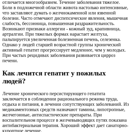
отличается многообразием. Течение заболевания тяжелое.
Боли в подложечной области живота настолько интенсивные,
что заставляют думать о желчнокаменной или язвенной
болезни. Часто отмечают диспепсические явления, мышечная
слабость, бессонница, повышенная раздражительность.
Возникают признаки аллергии - кожный зуд, крапивница,
артралгии. При тяжелых формах нарастает желтуха,
пальпируется увеличенная болезненная печень, селезенка.
Однако у людей старшей возрастной группы хронический
активный гепатит прогрессирует медленнее, чем у молодых.
При частых рецидивах заболевания развивается цирроз
печени.
Как лечится гепатит у пожилых
людей?
Лечение хронического персистирующего гепатита
заключается в соблюдении рационального режима труда,
отдыха и питания, в лечении сопутствующих заболеваний. Из
медикаментозных средств назначают тамины, липотропные,
желчегонные, антиспастические препараты. При
воспалительном процессе в желчевыводящих путях показана
антибактериальная терапия. Хороший эффект дает санаторно-
курортное лечение.