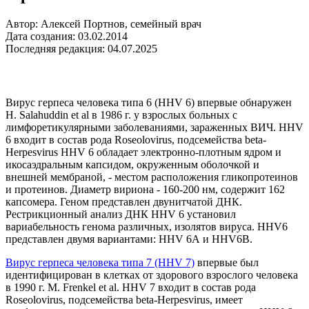
Автор: Алексей Портнов, семейный врач
Дата создания: 03.02.2014
Последняя редакция: 04.07.2025
Вирус герпеса человека типа 6 (HHV 6) впервые обнаружен
Н. Salahuddin et al в 1986 г. у взрослых больных с
лимфоретикулярными заболеваниями, зараженных ВИЧ. HHV
6 входит в состав рода Roseolovirus, подсемейства beta-
Herpesvirus HHV 6 обладает электронно-плотным ядром и
икосаэдральным капсидом, окруженным оболочкой и
внешней мембраной, - местом расположения гликопротеинов
и протеинов. Диаметр вириона - 160-200 нм, содержит 162
капсомера. Геном представлен двунитчатой ДНК.
Рестрикционный анализ ДНК HHV 6 установил
вариабельность генома различных, изолятов вируса. HHV6
представлен двумя вариантами: HHV 6А и HHV6B.
Вирус герпеса человека типа 7 (HHV 7)
впервые был
идентифицирован в клетках от здорового взрослого человека
в 1990 г. М. Frenkel et al. HHV 7 входит в состав рода
Roseolovirus, подсемейства beta-Herpesvirus, имеет