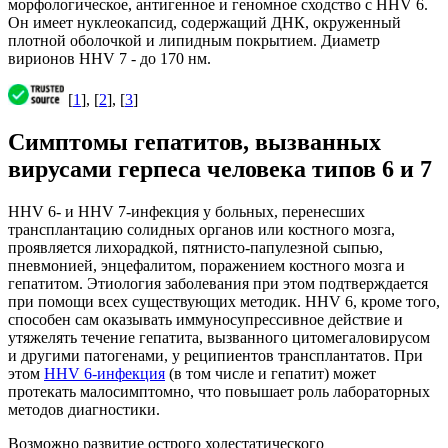
морфологическое, антигенное и геномное сходство с HHV 6.
Он имеет нуклеокапсид, содержащий ДНК, окруженный
плотной оболочкой и липидным покрытием. Диаметр
вирионов HHV 7 - до 170 нм.
[
1
], [
2
], [
3
]
Симптомы гепатитов, вызванных
вирусами герпеса человека типов 6 и 7
HHV 6- и HHV 7-инфекция у больных, перенесших
трансплантацию солидных органов или костного мозга,
проявляется лихорадкой, пятнисто-папулезной сыпью,
пневмонией, энцефалитом, поражением костного мозга и
гепатитом. Этиология заболевания при этом подтверждается
при помощи всех существующих методик. HHV 6, кроме того,
способен сам оказывать иммуносупрессивное действие и
утяжелять течение гепатита, вызванного цитомегаловирусом
и другими патогенами, у реципиентов трансплантатов. При
этом
HHV 6-инфекция
(в том числе и гепатит) может
протекать малосимптомно, что повышает роль лабораторных
методов диагностики.
Возможно развитие острого холестатического