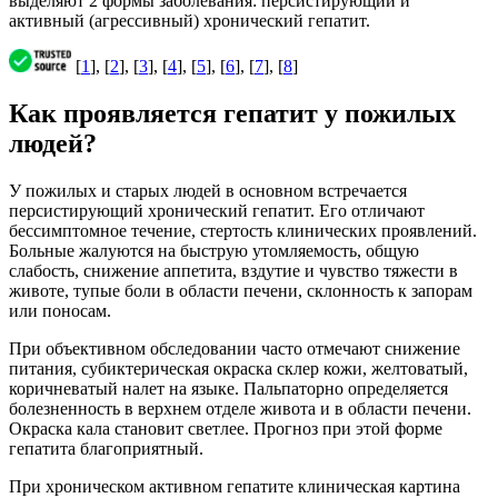
выделяют 2 формы заболевания: персистирующий и
активный (агрессивный) хронический гепатит.
[
1
], [
2
], [
3
], [
4
], [
5
], [
6
], [
7
], [
8
]
Как проявляется гепатит у пожилых
людей?
У пожилых и старых людей в основном встречается
персистирующий хронический гепатит. Его отличают
бессимптомное течение, стертость клинических проявлений.
Больные жалуются на быструю утомляемость, общую
слабость, снижение аппетита, вздутие и чувство тяжести в
животе, тупые боли в области печени, склонность к запорам
или поносам.
При объективном обследовании часто отмечают снижение
питания, субиктерическая окраска склер кожи, желтоватый,
коричневатый налет на языке. Пальпаторно определяется
болезненность в верхнем отделе живота и в области печени.
Окраска кала становит светлее. Прогноз при этой форме
гепатита благоприятный.
При хроническом активном гепатите клиническая картина