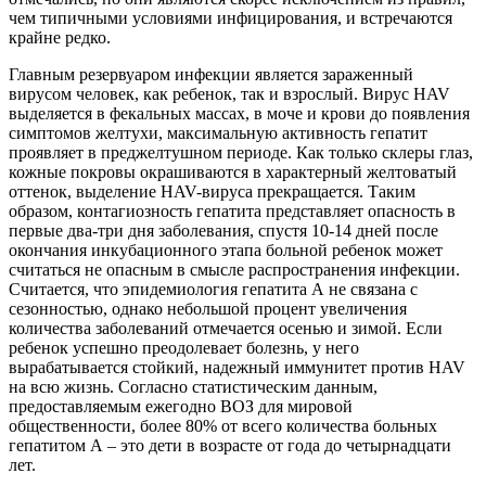
чем типичными условиями инфицирования, и встречаются
крайне редко.
Главным резервуаром инфекции является зараженный
вирусом человек, как ребенок, так и взрослый. Вирус HAV
выделяется в фекальных массах, в моче и крови до появления
симптомов желтухи, максимальную активность гепатит
проявляет в преджелтушном периоде. Как только склеры глаз,
кожные покровы окрашиваются в характерный желтоватый
оттенок, выделение HAV-вируса прекращается. Таким
образом, контагиозность гепатита представляет опасность в
первые два-три дня заболевания, спустя 10-14 дней после
окончания инкубационного этапа больной ребенок может
считаться не опасным в смысле распространения инфекции.
Считается, что эпидемиология гепатита А не связана с
сезонностью, однако небольшой процент увеличения
количества заболеваний отмечается осенью и зимой. Если
ребенок успешно преодолевает болезнь, у него
вырабатывается стойкий, надежный иммунитет против HAV
на всю жизнь. Согласно статистическим данным,
предоставляемым ежегодно ВОЗ для мировой
общественности, более 80% от всего количества больных
гепатитом А – это дети в возрасте от года до четырнадцати
лет.