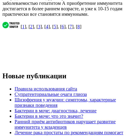
заболеваемостью гепатитом А приобретение иммунитета
достигается в более раннем возрасте, и уже к 10-15 годам
практически все становятся иммунными.
[
1
], [
2
], [
3
], [
4
], [
5
], [
6
], [
7
], [
8
]
Новые публикации
Правила использования сайта
Супратенториальные очаги глиоза
Шизофрения у мужчин: симптомы, характерные
признаки поведения
Бактерии в моче: диагностика, лечение
Бактерии в моче: что это значит?
Ранний приём антибиотиков нарушает развитие
иммунитета у младенцев
Лечение рака простаты по рекомендациям помогает