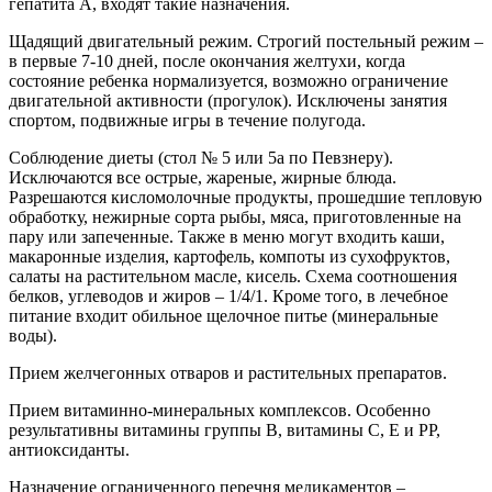
гепатита А, входят такие назначения.
Щадящий двигательный режим. Строгий постельный режим –
в первые 7-10 дней, после окончания желтухи, когда
состояние ребенка нормализуется, возможно ограничение
двигательной активности (прогулок). Исключены занятия
спортом, подвижные игры в течение полугода.
Соблюдение диеты (стол № 5 или 5а по Певзнеру).
Исключаются все острые, жареные, жирные блюда.
Разрешаются кисломолочные продукты, прошедшие тепловую
обработку, нежирные сорта рыбы, мяса, приготовленные на
пару или запеченные. Также в меню могут входить каши,
макаронные изделия, картофель, компоты из сухофруктов,
салаты на растительном масле, кисель. Схема соотношения
белков, углеводов и жиров – 1/4/1. Кроме того, в лечебное
питание входит обильное щелочное питье (минеральные
воды).
Прием желчегонных отваров и растительных препаратов.
Прием витаминно-минеральных комплексов. Особенно
результативны витамины группы В, витамины С, Е и РР,
антиоксиданты.
Назначение ограниченного перечня медикаментов –