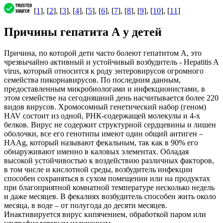
[
1
], [
2
], [
3
], [
4
], [
5
], [
6
], [
7
], [
8
], [
9
], [
10
], [
11
]
Причины гепатита А у детей
Причина, по которой дети часто болеют гепатитом А, это
чрезвычайно активный и устойчивый возбудитель - Hepatitis A
virus, который относится к роду энтеровирусов огромного
семейства пикорнавирусов. По последним данным,
предоставленным микробиологами и инфекционистами, в
этом семействе на сегодняшний день насчитывается более 220
видов вирусов. Хромосомный генетический набор (геном)
HAV состоит из одной, РНК-содержащей молекулы и 4-х
белков. Вирус не содержит структурной сердцевины и лишен
оболочки, все его генотипы имеют один общий антиген –
HAAg, который называют фекальным, так как в 90% его
обнаруживают именно в каловых элементах. Обладая
высокой устойчивостью к воздействию различных факторов,
в том числе и кислотной среды, возбудитель инфекции
способен сохраняться в сухом помещении или на продуктах
при благоприятной комнатной температуре несколько недель
и даже месяцев. В фекалиях возбудитель способен жить около
месяца, в воде – от полугода до десяти месяцев.
Инактивируется вирус кипячением, обработкой паром или