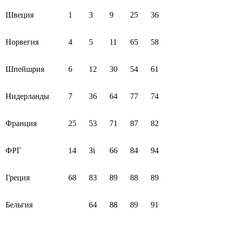
Швеция
1
3
9
25
36
Норвегия
4
5
11
65
58
Шпейшрия
6
12
30
54
61
Нидерланды
7
36
64
77
74
Франция
25
53
71
87
82
ФРГ
14
Зі
66
84
94
Греция
68
83
89
88
89
Бельгия
64
88
89
91