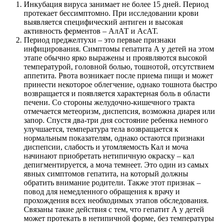
Инкубация вируса занимает не более 15 дней. Период
протекает бессимптомно. При исследовании крови
выявляется специфический антиген и высокая
активность ферментов – АлАТ и АсАТ.
Период преджелтухи – это первые признаки
инфицирования. Симптомы гепатита А у детей на этом
этапе обычно ярко выражены и проявляются высокой
температурой, головной болью, тошнотой, отсутствием
аппетита. Рвота возникает после приема пищи и может
принести некоторое облегчение, однако тошнота быстро
возвращается и появляется характерная боль в области
печени. Со стороны желудочно-кишечного тракта
отмечается метеоризм, диспепсия, возможна диарея или
запор. Спустя два-три дня состояние ребенка немного
улучшается, температура тела возвращается к
нормальным показателям, однако остаются признаки
диспепсии, слабость и утомляемость Кал и моча
начинают приобретать нетипичную окраску – кал
депигментируется, а моча темнеет. Это один из самых
явных симптомов гепатита, на который должны
обратить внимание родители. Также этот признак –
повод для немедленного обращения к врачу и
прохождения всех необходимых этапов обследования.
Связаны такие действия с тем, что гепатит А у детей
может протекать в нетипичной форме, без температуры