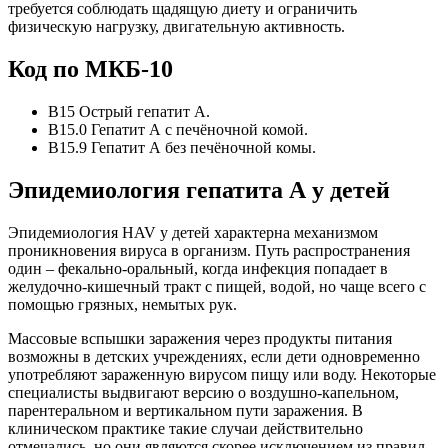
требуется соблюдать щадящую диету и ограничить
физическую нагрузку, двигательную активность.
Код по МКБ-10
В15 Острый гепатит А.
В15.0 Гепатит А с печёночной комой.
В15.9 Гепатит А без печёночной комы.
Эпидемиология гепатита А у детей
Эпидемиология HAV у детей характерна механизмом
проникновения вируса в организм. Путь распространения
один – фекально-оральный, когда инфекция попадает в
желудочно-кишечный тракт с пищей, водой, но чаще всего с
помощью грязных, немытых рук.
Массовые вспышки заражения через продукты питания
возможны в детских учреждениях, если дети одновременно
употребляют зараженную вирусом пищу или воду. Некоторые
специалисты выдвигают версию о воздушно-капельном,
парентеральном и вертикальном пути заражения. В
клиническом практике такие случаи действительно
отмечались, но они являются скорее исключением из правил,