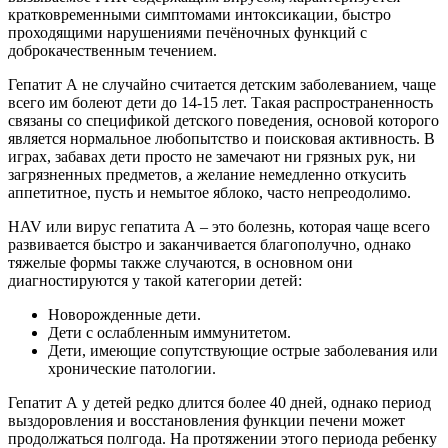
кратковременными симптомами интоксикации, быстро
проходящими нарушениями печёночных функций с
доброкачественным течением.
Гепатит А не случайно считается детским заболеванием, чаще
всего им болеют дети до 14-15 лет. Такая распространенность
связаны со спецификой детского поведения, основой которого
является нормальное любопытство и поисковая активность. В
играх, забавах дети просто не замечают ни грязных рук, ни
загрязненных предметов, а желание немедленно откусить
аппетитное, пусть и немытое яблоко, часто непреодолимо.
HAV или вирус гепатита А – это болезнь, которая чаще всего
развивается быстро и заканчивается благополучно, однако
тяжелые формы также случаются, в основном они
диагностируются у такой категории детей:
Новорожденные дети.
Дети с ослабленным иммунитетом.
Дети, имеющие сопутствующие острые заболевания или
хронические патологии.
Гепатит А у детей редко длится более 40 дней, однако период
выздоровления и восстановления функции печени может
продолжаться полгода. На протяжении этого периода ребенку