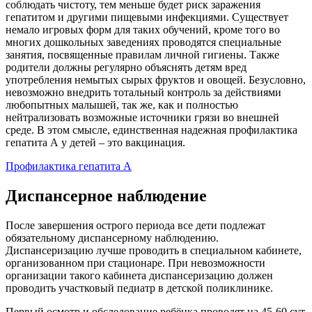
соблюдать чистоту, тем меньше будет риск заражения
гепатитом и другими пищевыми инфекциями. Существует
немало игровых форм для таких обучений, кроме того во
многих дошкольных заведениях проводятся специальные
занятия, посвященные правилам личной гигиены. Также
родители должны регулярно объяснять детям вред
употребления немытых сырых фруктов и овощей. Безусловно,
невозможно внедрить тотальный контроль за действиями
любопытных малышей, так же, как и полностью
нейтрализовать возможные источники грязи во внешней
среде. В этом смысле, единственная надежная профилактика
гепатита А у детей – это вакцинация.
Профилактика гепатита А
Диспансерное наблюдение
После завершения острого периода все дети подлежат
обязательному диспансерному наблюдению.
Диспансеризацию лучше проводить в специальном кабинете,
организованном при стационаре. При невозможности
организации такого кабинета диспансеризацию должен
проводить участковый педиатр в детской поликлинике.
Первый осмотр и обследование ребёнка проводят на 45-60 сут