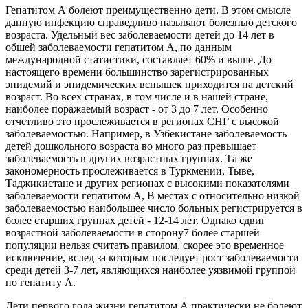
Гепатитом А болеют преимущественно дети. В этом смысле
данную инфекцию справедливо называют болезнью детского
возраста. Удельный вес заболеваемости детей до 14 лет в
обшей заболеваемости гепатитом А, по данным
международной статистики, составляет 60% и выше. До
настоящего времени большинство зарегистрированных
эпидемий и эпидемических вспышек приходится на детский
возраст. Во всех странах, в том числе и в нашей стране,
наиболее поражаемый возраст - от 3 до 7 лет. Особенно
отчетливо это прослеживается в регионах СНГ с высокой
заболеваемостью. Например, в Узбекистане заболеваемость
детей дошкольного возраста во много раз превышает
заболеваемость в других возрастных группах. Та же
закономерность прослеживается в Туркмении, Тыве,
Таджикистане и других регионах с высокими показателями
заболеваемости гепатитом А, В местах с относительно низкой
заболеваемостью наибольшее число больных регистрируется в
более старших группах детей - 12-14 лет. Однако сдвиг
возрастной заболеваемости в сторону7 более старшей
популяции нельзя считать правилом, скорее это временное
исключение, вслед за которым последует рост заболеваемости
среди детей 3-7 лет, являющихся наиболее уязвимой группой
по гепатиту А.
Дети первого года жизни гепатитом А практически не болеют