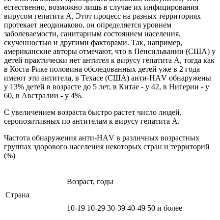
естественно, возможно лишь в случае их инфицирования
вирусом гепатита А, Этот процесс на разных территориях
протекает неодинаково, он определяется уровнем
заболеваемости, санитарным состоянием населения,
скученностью и другими факторами. Так, например,
американские авторы отмечают, что в Пенсильвании (США) у
детей практически нет антител к вирусу гепатита А, тогда как
в Коста-Рике половина обследованных детей уже в 2 года
имеют эти антитела, в Техасе (США) анти-НАV обнаружены
у 13% детей в возрасте до 5 лет, в Китае - у 42, в Нигерии - у
60, в Австралии - у 4%.
С увеличением возраста быстро растет число людей,
серопозитивных по антителам к вирусу гепатита А.
Частота обнаружения анти-НАV в различных возрастных
группах здорового населения некоторых стран и территорий
(%)
Возраст, годы
Страна
10-19
10-29
30-39
40-49
50 и более