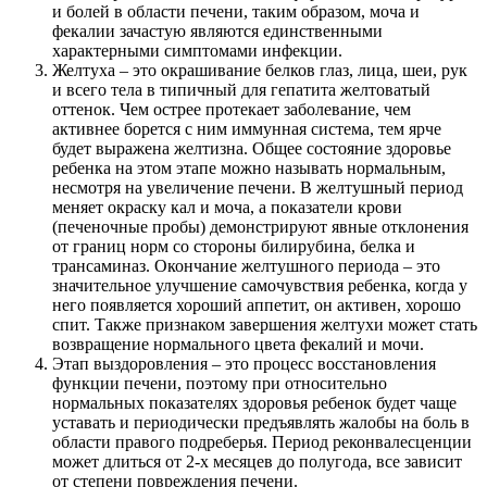
и болей в области печени, таким образом, моча и
фекалии зачастую являются единственными
характерными симптомами инфекции.
Желтуха – это окрашивание белков глаз, лица, шеи, рук
и всего тела в типичный для гепатита желтоватый
оттенок. Чем острее протекает заболевание, чем
активнее борется с ним иммунная система, тем ярче
будет выражена желтизна. Общее состояние здоровье
ребенка на этом этапе можно называть нормальным,
несмотря на увеличение печени. В желтушный период
меняет окраску кал и моча, а показатели крови
(печеночные пробы) демонстрируют явные отклонения
от границ норм со стороны билирубина, белка и
трансаминаз. Окончание желтушного периода – это
значительное улучшение самочувствия ребенка, когда у
него появляется хороший аппетит, он активен, хорошо
спит. Также признаком завершения желтухи может стать
возвращение нормального цвета фекалий и мочи.
Этап выздоровления – это процесс восстановления
функции печени, поэтому при относительно
нормальных показателях здоровья ребенок будет чаще
уставать и периодически предъявлять жалобы на боль в
области правого подреберья. Период реконвалесценции
может длиться от 2-х месяцев до полугода, все зависит
от степени повреждения печени.