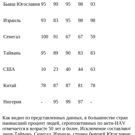
Бывш Югославия
95
99
95
98
93
Израиль
93
83
95
98
98
Сенегал
100
91
67
67
59
Тайвань
95
89
90
83
83
США
10
23
40
44
63
Китай
78
87
87
81
78
Нигерия
-
95
99
97
-
Как видно из представленных данных, в большинстве стран
наивысший процент людей, серопозитивных по анти-НАV
отмечается в возрасте 50 лет и более. Исключение составляют
лишь Тайвань, Сенегал, Израиль, страны бывшей Югославии