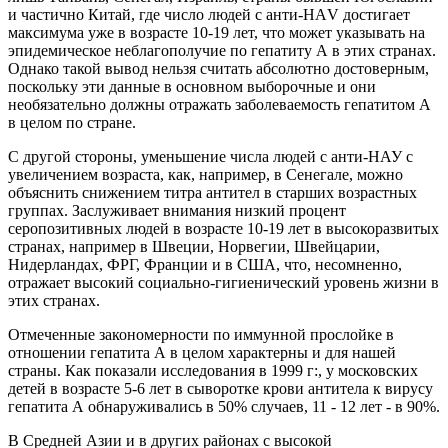
и частично Китай, где число людей с анти-НАV достигает
максимума уже в возрасте 10-19 лет, что может указывать на
эпидемическое неблагополучие по гепатиту А в этих странах.
Однако такой вывод нельзя считать абсолютно достоверным,
поскольку эти данные в основном выборочные и они
необязательно должны отражать заболеваемость гепатитом А
в целом по стране.
С другой стороны, уменьшение числа людей с анти-НАУ с
увеличением возраста, как, например, в Сенегале, можно
объяснить снижением титра антител в старших возрастных
группах. Заслуживает внимания низкий процент
серопозитивных людей в возрасте 10-19 лет в высокоразвитых
странах, например в Швеции, Норвегии, Швейцарии,
Нидерландах, ФРГ, Франции и в США, что, несомненно,
отражает высокий социально-гигиенический уровень жизни в
этих странах.
Отмеченные закономерности по иммунной прослойке в
отношении гепатита А в целом характерны и для нашей
страны. Как показали исследования в 1999 г:, у московских
детей в возрасте 5-6 лет в сыворотке крови антитела к вирусу
гепатита А обнаруживались в 50% случаев, 11 - 12 лет - в 90%.
В Средней Азии и в других районах с высокой