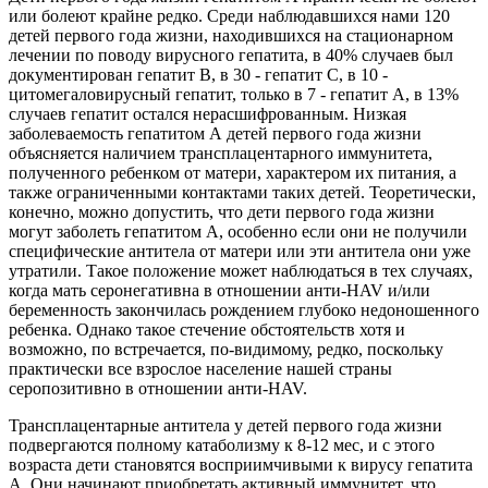
или болеют крайне редко. Среди наблюдавшихся нами 120
детей первого года жизни, находившихся на стационарном
лечении по поводу вирусного гепатита, в 40% случаев был
документирован гепатит В, в 30 - гепатит С, в 10 -
цитомегаловирусный гепатит, только в 7 - гепатит А, в 13%
случаев гепатит остался нерасшифрованным. Низкая
заболеваемость гепатитом А детей первого года жизни
объясняется наличием трансплацентарного иммунитета,
полученного ребенком от матери, характером их питания, а
также ограниченными контактами таких детей. Теоретически,
конечно, можно допустить, что дети первого года жизни
могут заболеть гепатитом А, особенно если они не получили
специфические антитела от матери или эти антитела они уже
утратили. Такое положение может наблюдаться в тех случаях,
когда мать серонегативна в отношении анти-HAV и/или
беременность закончилась рождением глубоко недоношенного
ребенка. Однако такое стечение обстоятельств хотя и
возможно, по встречается, по-видимому, редко, поскольку
практически все взрослое население нашей страны
серопозитивно в отношении анти-HAV.
Трансплацентарные антитела у детей первого года жизни
подвергаются полному катаболизму к 8-12 мес, и с этого
возраста дети становятся восприимчивыми к вирусу гепатита
А. Они начинают приобретать активный иммунитет, что,