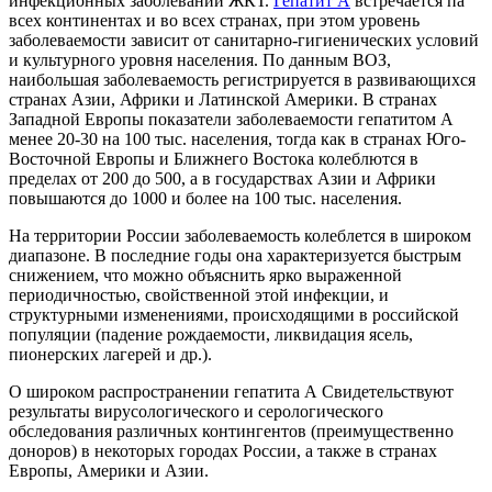
инфекционных заболеваний ЖКТ.
Гепатит А
встречается па
всех континентах и во всех странах, при этом уровень
заболеваемости зависит от санитарно-гигиенических условий
и культурного уровня населения. По данным ВОЗ,
наибольшая заболеваемость регистрируется в развивающихся
странах Азии, Африки и Латинской Америки. В странах
Западной Европы показатели заболеваемости гепатитом А
менее 20-30 на 100 тыс. населения, тогда как в странах Юго-
Восточной Европы и Ближнего Востока колеблются в
пределах от 200 до 500, а в государствах Азии и Африки
повышаются до 1000 и более на 100 тыс. населения.
На территории России заболеваемость колеблется в широком
диапазоне. В последние годы она характеризуется быстрым
снижением, что можно объяснить ярко выраженной
периодичностью, свойственной этой инфекции, и
структурными изменениями, происходящими в российской
популяции (падение рождаемости, ликвидация ясель,
пионерских лагерей и др.).
О широком распространении гепатита А Свидетельствуют
результаты вирусологического и серологического
обследования различных контингентов (преимущественно
доноров) в некоторых городах России, а также в странах
Европы, Америки и Азии.