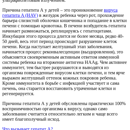
ультрафиолетовым излучением.
Причина гепатита А у детей – это проникновение
вируса
гепатита A (HAV)
в желудок ребенка через рот, прохождение
барьера слизистой оболочки кишечника и попадание в клетки
печени с помощью кровотока. В печени возбудитель гепатита
начинает размножаться, реплицируясь с гепатоцитами.
Инкубация этого процесса длится не более месяца, редко 40-
50 дней, весь этот период происходит разрушение клеток
печени. Когда наступает желтушный этап заболевания,
начинается процесс реконвалесценции (выздоровления), это
объясняется своевременным активным ответом иммунной
системы ребенка на вторжение антигена HAAg. Чем активнее
иммунитет, тем быстрее разрушаются и выводятся из
организма поврежденные вирусом клетки печени, и тем ярче
выражен желтушный оттенок кожных покровов ребенка.
Кроме иммунитета в борьбе с инфекцией участвует и сама
печень, она старается восстановить утраченные клетки и
регенерируется.
Причины гепатита А у детей обусловлены практически 100%
восприимчивостью организма к вирусу, однако само
заболевание считается относительно легким и чаще всего
имеет благополучный исход.
Что вызывает гепатит А?