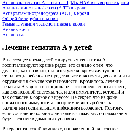
Анализ на гепатит А: антитела IgM к HAV в сыворотке крови
Аланинаминотрансфераза (АЛТ) в крови
Аспартатаминотрансфераза (АСТ) в крови
Общий билирубин в крови
Гамма глутамил транспептидаза в крови
Анализ мочи
Анализ кала
Лечение гепатита А у детей
В настоящее время детей с вирусным гепатитом А
госпитализируют крайне редко, это связано с тем, что
диагноз, как правило, ставится уже во время желтушного
этапа, когда ребенок не представляет опасности для семьи или
окружения в смысле контагиозности. Кроме того, лечение
гепатита А у детей в стационаре – это определенный стресс,
как для нервной системы, так и для иммунитета, который и
так ослаблен в борьбе с вирусом. Не секрет, что на фоне
сниженного иммунитета восприимчивость ребенка к
различным госпитальным инфекциям возрастает. Поэтому,
если состояние больного не является тяжелым, оптимальным
будет лечение в домашних условиях.
В терапевтический комплекс, направленный на лечение